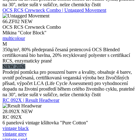
na 30°, nelze sušit v sušičce, nelze chemicky čistit
OCS RCS Crewneck Combo | Untagged Movement
66.ZF02
NEW
OCS RCS Crewneck Combo
Mikina "Color Block"
multicolour
M
350g/m², 80% předepraná česaná prstencová OCS Blended
certifikovaná bio bavlna, 20% recyklovaný polyester s certifikací
RCS, enzymaticky prané
NEW 2026
Prodejní pomůcka pro posuzení barev a kvality, obsahuje 4 barev,
uvnitř počesaná, certifikovaná veganská výroba bez živočišných
přísad, výpočet LCA (Life Cycle Assessment) pro vyhodnocení
dopadu na životní prostředí během celého životního cyklu, pratelné
na 30°, nelze sušit v sušičce, nelze chemicky čistit
RC 092X | Result Headwear
28.092X
NEW
RC 092X
6 panelová vintage kšiltovka "Pure Cotton"
vintage black
vintage grey
vintage sand