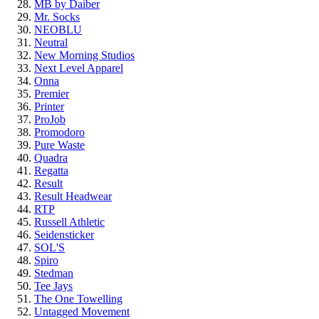
MB by Daiber
Mr. Socks
NEOBLU
Neutral
New Morning Studios
Next Level Apparel
Onna
Premier
Printer
ProJob
Promodoro
Pure Waste
Quadra
Regatta
Result
Result Headwear
RTP
Russell Athletic
Seidensticker
SOL'S
Spiro
Stedman
Tee Jays
The One Towelling
Untagged Movement