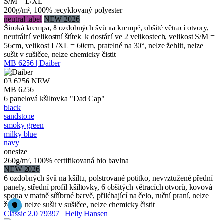
S/M – L/XL
200g/m², 100% recyklovaný polyester
neutral label
NEW 2026
Široká krempa, 8 ozdobných švů na krempě, obšité větrací otvory,
neutrální velikostní štítek, k dostání ve 2 velikostech, velikost S/M =
56cm, velikost L/XL = 60cm, pratelné na 30°, nelze žehlit, nelze
sušit v sušičce, nelze chemicky čistit
MB 6256 | Daiber
03.6256
NEW
MB 6256
6 panelová kšiltovka "Dad Cap"
black
sandstone
smoky green
milky blue
navy
onesize
260g/m², 100% certifikovaná bio bavlna
NEW 2026
6 ozdobných švů na kšiltu, polstrované potítko, nevyztužené přední
panely, střední profil kšiltovky, 6 obšitých větracích otvorů, kovová
spona v matně stříbrné barvě, přiléhající na čelo, ruční praní, nelze
žehlit, nelze sušit v sušičce, nelze chemicky čistit
Classic 2.0 79397 | Helly Hansen