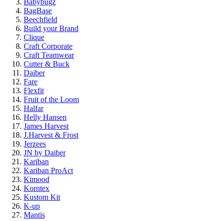
Babybugz
BagBase
Beechfield
Build your Brand
Clique
Craft Corporate
Craft Teamwear
Cutter & Buck
Daiber
Fare
Flexfit
Fruit of the Loom
Halfar
Helly Hansen
James Harvest
J.Harvest & Frost
Jerzees
JN by Daiber
Kariban
Kariban ProAct
Kimood
Korntex
Kustom Kit
K-up
Mantis