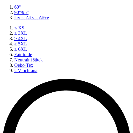
60°
90°/95°
Lze sušit v sušičce
≤ XS
≥ 3XL
≥ 4XL
≥ 5XL
≥ 6XL
Fair trade
Neutrální štítek
Oeko-Tex
UV ochrana