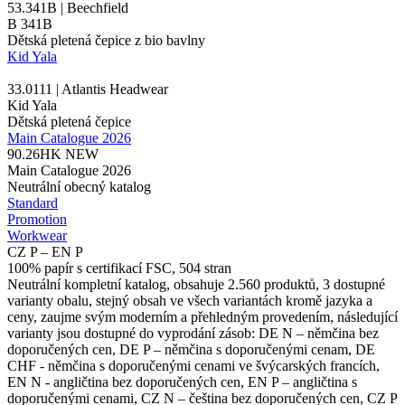
53.341B | Beechfield
B 341B
Dětská pletená čepice z bio bavlny
Kid Yala
33.0111 | Atlantis Headwear
Kid Yala
Dětská pletená čepice
Main Catalogue 2026
90.26HK
NEW
Main Catalogue 2026
Neutrální obecný katalog
Standard
Promotion
Workwear
CZ P – EN P
100% papír s certifikací FSC, 504 stran
Neutrální kompletní katalog, obsahuje 2.560 produktů, 3 dostupné
varianty obalu, stejný obsah ve všech variantách kromě jazyka a
ceny, zaujme svým moderním a přehledným provedením, následující
varianty jsou dostupné do vyprodání zásob: DE N – němčina bez
doporučených cen, DE P – němčina s doporučenými cenam, DE
CHF - němčina s doporučenými cenami ve švýcarských francích,
EN N - angličtina bez doporučených cen, EN P – angličtina s
doporučenými cenami, CZ N – čeština bez doporučených cen, CZ P