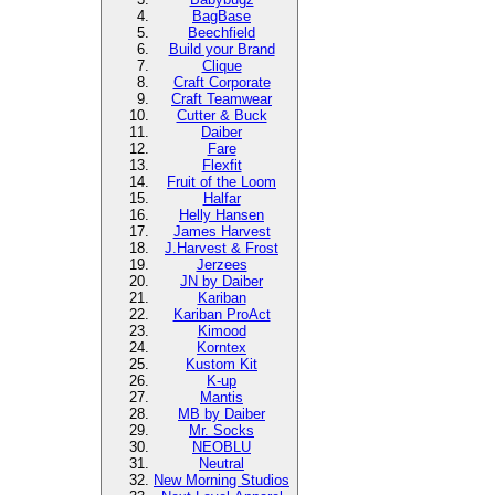
BagBase
Beechfield
Build your Brand
Clique
Craft Corporate
Craft Teamwear
Cutter & Buck
Daiber
Fare
Flexfit
Fruit of the Loom
Halfar
Helly Hansen
James Harvest
J.Harvest & Frost
Jerzees
JN by Daiber
Kariban
Kariban ProAct
Kimood
Korntex
Kustom Kit
K-up
Mantis
MB by Daiber
Mr. Socks
NEOBLU
Neutral
New Morning Studios