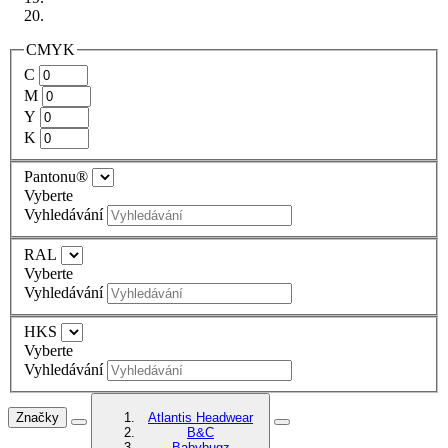
CMYK
C
M
Y
K
Pantonu®
Vyberte
Vyhledávání
RAL
Vyberte
Vyhledávání
HKS
Vyberte
Vyhledávání
Značky
Atlantis Headwear
B&C
Babybugz