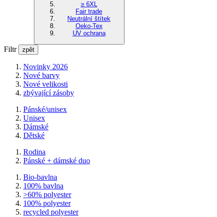
≥ 6XL
Fair trade
Neutrální štítek
Oeko-Tex
UV ochrana
Filtr
zpět
Novinky 2026
Nové barvy
Nové velikosti
zbývající zásoby
Pánské/unisex
Unisex
Dámské
Dětské
Rodina
Pánské + dámské duo
Bio-bavlna
100% bavlna
>60% polyester
100% polyester
recycled polyester