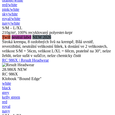
orange/​white
red/​white
pink/​white
sky/​white
royal/​white
navy/​white
S/M – L/XL
210g/m², 100% recyklovaný polyester-kepr
Twill
neutral label
NEW 2026
Široká krempa, 8 ozdobných švů na krempě, Bílá uvnitř,
reverzibilní, neutrální velikostní štítek, k dostání ve 2 velikostech,
velikost S/M = 56cm, velikost L/XL = 60cm, pratelné na 30°, nelze
žehlit, nelze sušit v sušičce, nelze chemicky čistit
RC 986X | Result Headwear
28.986X
NEW
RC 986X
Klobouk "Bound Edge"
white
black
grey
kelly green
red
royal
navy