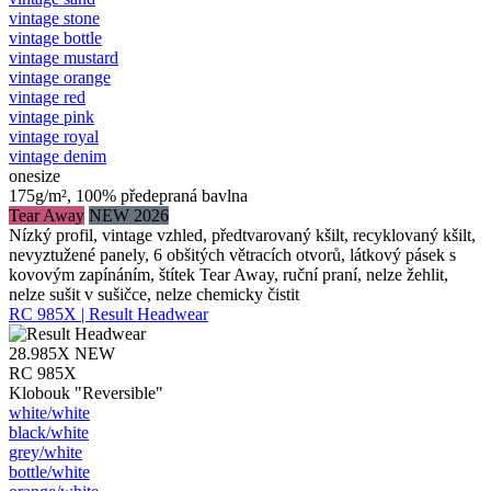
vintage stone
vintage bottle
vintage mustard
vintage orange
vintage red
vintage pink
vintage royal
vintage denim
onesize
175g/m², 100% předepraná bavlna
Tear Away
NEW 2026
Nízký profil, vintage vzhled, předtvarovaný kšilt, recyklovaný kšilt,
nevyztužené panely, 6 obšitých větracích otvorů, látkový pásek s
kovovým zapínáním, štítek Tear Away, ruční praní, nelze žehlit,
nelze sušit v sušičce, nelze chemicky čistit
RC 985X | Result Headwear
28.985X
NEW
RC 985X
Klobouk "Reversible"
white/​white
black/​white
grey/​white
bottle/​white