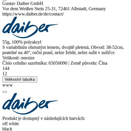
Gustav Daiber GmbH
Vor dem Weißen Stein 25-31, 72461 Albstadt, Germany
https://www.daiber.de/de/contact/
55g, 100%
polyakryl
S variabilním ohrnutým
lemem
, dvojitě pletená, Obvod: 38-52cm,
pratelné na 40°, ruční praní, nelze žehlit, nelze sušit v sušičce
Velikosti:
onesize
Číslo celního sazebníku:
65050090
|
Země původu:
Čína
144
12
Velikostní tabulka
www
Produkt je dostupný v následujících barvách:
off white
black