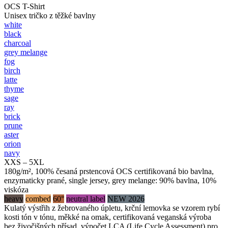
OCS T-Shirt
Unisex tričko z těžké bavlny
white
black
charcoal
grey melange
fog
birch
latte
thyme
sage
ray
brick
prune
aster
orion
navy
XXS – 5XL
180g/m², 100% česaná prstencová OCS certifikovaná bio bavlna,
enzymaticky prané, single jersey, grey melange: 90% bavlna, 10%
viskóza
heavy
combed
60°
neutral label
NEW 2026
Kulatý výstřih z žebrovaného úpletu, krční lemovka se vzorem rybí
kosti tón v tónu, měkké na omak, certifikovaná veganská výroba
bez živočišných přísad, výpočet LCA (Life Cycle Assessment) pro