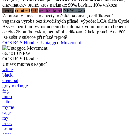
enzymaticky prané, grey melange: 90% bavlna, 10% viskóza
heavy
combed
60°
neutral label
NEW 2026
Žebrovaný límec a manžety, měkké na omak, certifikovaná
veganská výroba bez živočišných přísad, výpočet LCA (Life Cycle
Assessment) pro vyhodnocení dopadu na životní prostředí během
celého životního cyklu, neutrální velikostní štítek, pratelné na 60°,
lze sušit v sušičce při nízké teplotě
OCS RCS Hoodie | Untagged Movement
66.4010
NEW
OCS RCS Hoodie
Unisex mikina s kapucí
white
black
charcoal
grey melange
fog
birch
latte
thyme
sage
ray
brick
prune