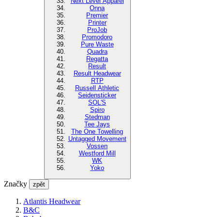
Next Level Apparel
Onna
Premier
Printer
ProJob
Promodoro
Pure Waste
Quadra
Regatta
Result
Result Headwear
RTP
Russell Athletic
Seidensticker
SOL'S
Spiro
Stedman
Tee Jays
The One Towelling
Untagged Movement
Vossen
Westford Mill
WK
Yoko
Značky
zpět
Atlantis Headwear
B&C