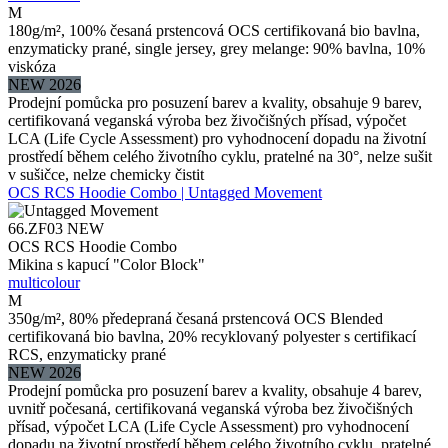
M
180g/m², 100% česaná prstencová OCS certifikovaná bio bavlna,
enzymaticky prané, single jersey, grey melange: 90% bavlna, 10%
viskóza
NEW 2026
Prodejní pomůcka pro posuzení barev a kvality, obsahuje 9 barev,
certifikovaná veganská výroba bez živočišných přísad, výpočet
LCA (Life Cycle Assessment) pro vyhodnocení dopadu na životní
prostředí během celého životního cyklu, pratelné na 30°, nelze sušit
v sušičce, nelze chemicky čistit
OCS RCS Hoodie Combo | Untagged Movement
66.ZF03
NEW
OCS RCS Hoodie Combo
Mikina s kapucí "Color Block"
multicolour
M
350g/m², 80% předepraná česaná prstencová OCS Blended
certifikovaná bio bavlna, 20% recyklovaný polyester s certifikací
RCS, enzymaticky prané
NEW 2026
Prodejní pomůcka pro posuzení barev a kvality, obsahuje 4 barev,
uvnitř počesaná, certifikovaná veganská výroba bez živočišných
přísad, výpočet LCA (Life Cycle Assessment) pro vyhodnocení
dopadu na životní prostředí během celého životního cyklu, pratelné