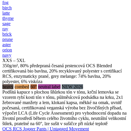
fog
birch
latte
thyme
sage
ray
brick
prune
aster
orion
navy
XXS – 5XL
350g/m², 80% předepraná česaná prstencová OCS Blended
certifikovaná bio bavlna, 20% recyklovaný polyester s certifikací
RCS, enzymaticky prané, grey melange: 74% bavlna, 20%
polyester, 6% viskóza
heavy
combed
60°
neutral label
NEW 2026
Podšitá kapuce s plochou šňůrkou tón v tónu, krční lemovka se
vzorem rybí kosti tón v tónu, půlměsícová podsádka na krku, 2x1
žebrované manžety a lem, klokaní kapsa, měkké na omak, uvnitř
počesaná, certifikovaná veganská výroba bez živočišných přísad,
výpočet LCA (Life Cycle Assessment) pro vyhodnocení dopadu na
životní prostředí během celého životního cyklu, neutrální velikostní
štítek, pratelné na 60°, lze sušit v sušičce při nízké teplotě
OCS RCS Jogger Pants | Untagged Movement