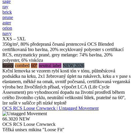
sage
ray
brick
prune
aster
orion
navy
XXS – 5XL
350g/m², 80% předepraná česaná prstencová OCS Blended
certifikovaná bio bavlna, 20% recyklovaný polyester s certifikací
RCS, enzymaticky prané, grey melange: 74% bavlna, 20%
polyester, 6% viskóza
heavy
combed
60°
neutral label
NEW 2026
Krční lemovka se vzorem rybí kosti tón v tónu, půlměsícová
podsádka na krku, 2x1 žebrovaný úplet na rukávech, krku a v pase s
elastanem, měkké na omak, uvnitř počesaná, certifikovaná veganská
výroba bez živočišných přísad, výpočet LCA (Life Cycle
Assessment) pro vyhodnocení dopadu na životní prostředí během
celého životního cyklu, neutrální velikostní štítek, pratelné na 60°,
lze sušit v sušičce při nízké teplotě
OCS RCS Loose Crewneck | Untagged Movement
66.3020
NEW
OCS RCS Loose Crewneck
Těžká unisex mikina "Loose Fit"