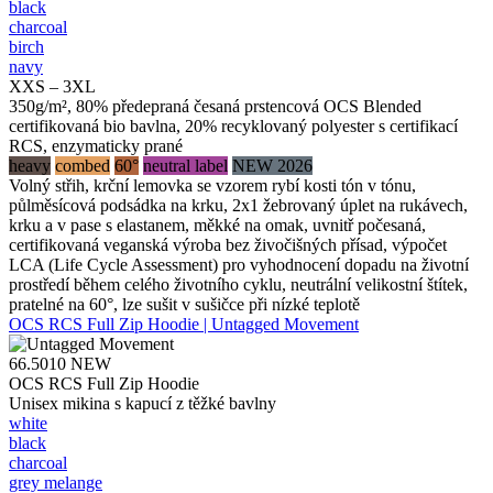
black
charcoal
birch
navy
XXS – 3XL
350g/m², 80% předepraná česaná prstencová OCS Blended
certifikovaná bio bavlna, 20% recyklovaný polyester s certifikací
RCS, enzymaticky prané
heavy
combed
60°
neutral label
NEW 2026
Volný střih, krční lemovka se vzorem rybí kosti tón v tónu,
půlměsícová podsádka na krku, 2x1 žebrovaný úplet na rukávech,
krku a v pase s elastanem, měkké na omak, uvnitř počesaná,
certifikovaná veganská výroba bez živočišných přísad, výpočet
LCA (Life Cycle Assessment) pro vyhodnocení dopadu na životní
prostředí během celého životního cyklu, neutrální velikostní štítek,
pratelné na 60°, lze sušit v sušičce při nízké teplotě
OCS RCS Full Zip Hoodie | Untagged Movement
66.5010
NEW
OCS RCS Full Zip Hoodie
Unisex mikina s kapucí z těžké bavlny
white
black
charcoal
grey melange