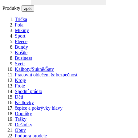
Produkty
zpět
Trička
Pola
Mikiny
Sport
Fleece
Bundy
Košile
Business
Svetr
Kalhoty/Sukně/Šaty
Pracovní oblečení & bezpečnost
Kroje
Froté
Spodní prádlo
Děti
Kšiltovky
čepice a pokrývky hlavy
Doplňky
Tašky
Deštníky
Obuv
Podpora prodeje