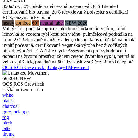
XXS – 3XL
350g/m², 80% předepraná česaná prstencová OCS Blended
certifikovaná bio bavlna, 20% recyklovaný polyester s certifikací
RCS, enzymaticky prané
heavy
combed
60°
neutral label
NEW 2026
Volný střih, podšitá kapuce s plochou šňůrkou tón v tónu, krční
lemovka se vzorem rybí kosti tón v tónu, půlměsícová podsádka na
krku, 2x1 žebrované manžety a lem, klokaní kapsa, měkké na omak,
uvnitř počesaná, certifikovaná veganská výroba bez živočišných
přísad, výpočet LCA (Life Cycle Assessment) pro vyhodnocení
dopadu na životní prostředí během celého životního cyklu, neutrální
velikostní štítek, pratelné na 60°, lze sušit v sušičce při nízké teplotě
OCS RCS Crewneck | Untagged Movement
66.3010
NEW
OCS RCS Crewneck
Těžká unisex mikina
white
black
charcoal
grey melange
fog
birch
latte
thyme