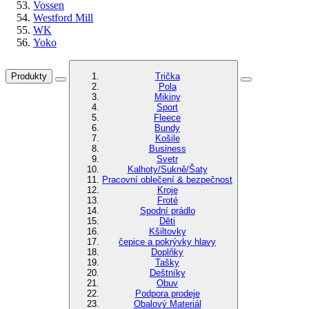
Vossen
Westford Mill
WK
Yoko
Produkty
Trička
Pola
Mikiny
Sport
Fleece
Bundy
Košile
Business
Svetr
Kalhoty/Sukně/Šaty
Pracovní oblečení & bezpečnost
Kroje
Froté
Spodní prádlo
Děti
Kšiltovky
čepice a pokrývky hlavy
Doplňky
Tašky
Deštníky
Obuv
Podpora prodeje
Obalový Materiál