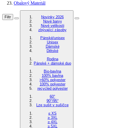
Obalový Materiál
Filtr
Novinky 2026
Nové barvy
Nové velikosti
zbývající zásoby
Pánské/unisex
Unisex
Dámské
Dětské
Rodina
Pánské + dámské duo
Bio-bavlna
100% bavlna
>60% polyester
100% polyester
recycled polyester
60°
90°/95°
Lze sušit v sušičce
≤ XS
≥ 3XL
≥ 4XL
≥ 5XL