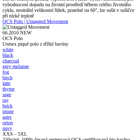
vyhodnocení dopadu na životní prostředí během celého životního
cyklu, neutrální velikostní štítek, pratelné na 60°, lze sušit v sušičce
při nízké teplotě
OCS Polo | Untagged Movement
66.2010
NEW
OCS Polo
Unisex piqué polo z těžké bavlny
white
black
charcoal
grey melange
fog
birch
latte
thyme
sage
ray
brick
prune
aster
orion
navy
XXS – 5XL
220g/m², 100% česaná prstencová OCS certifikovaná bio bavlna,