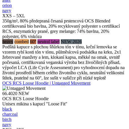
aster
orion
navy
XXS – 5XL
350g/m², 80% předepraná česaná prstencová OCS Blended
certifikovaná bio bavlna, 20% recyklovaný polyester s certifikací
RCS, enzymaticky prané, grey melange: 74% bavlna, 20%
polyester, 6% viskóza
heavy
combed
60°
neutral label
NEW 2026
Podšitá kapuce s plochou šňůrkou tón v tónu, krční lemovka se
vzorem rybí kosti tón v tónu, půlměsícová podsádka na krku, 2x1
žebrované manžety a lem, klokaní kapsa, měkké na omak, uvnitř
počesaná, certifikovaná veganská výroba bez živočišných přísad,
výpočet LCA (Life Cycle Assessment) pro vyhodnocení dopadu na
životní prostředí během celého životního cyklu, neutrální velikostní
štítek, pratelné na 60°, lze sušit v sušičce při nízké teplotě
OCS RCS Loose Hoodie | Untagged Movement
66.4020
NEW
OCS RCS Loose Hoodie
Unisex mikina s kapucí "Loose Fit"
black
charcoal
birch
navy