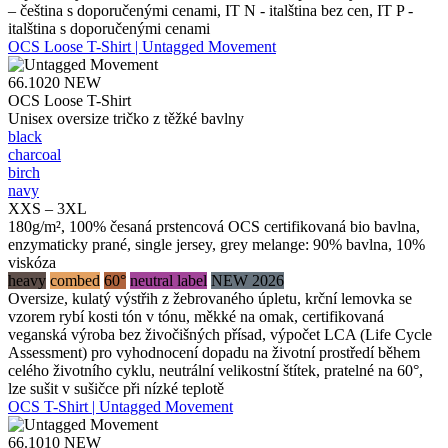
– čeština s doporučenými cenami, IT N - italština bez cen, IT P -
italština s doporučenými cenami
OCS Loose T-Shirt | Untagged Movement
66.1020
NEW
OCS Loose T-Shirt
Unisex oversize tričko z těžké bavlny
black
charcoal
birch
navy
XXS – 3XL
180g/m², 100% česaná prstencová OCS certifikovaná bio bavlna,
enzymaticky prané, single jersey, grey melange: 90% bavlna, 10%
viskóza
heavy
combed
60°
neutral label
NEW 2026
Oversize, kulatý výstřih z žebrovaného úpletu, krční lemovka se
vzorem rybí kosti tón v tónu, měkké na omak, certifikovaná
veganská výroba bez živočišných přísad, výpočet LCA (Life Cycle
Assessment) pro vyhodnocení dopadu na životní prostředí během
celého životního cyklu, neutrální velikostní štítek, pratelné na 60°,
lze sušit v sušičce při nízké teplotě
OCS T-Shirt | Untagged Movement
66.1010
NEW