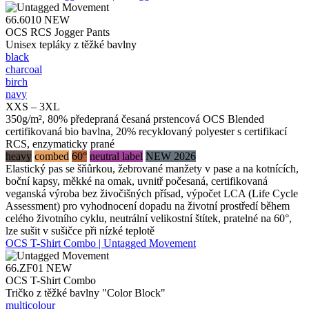
66.6010
NEW
OCS RCS Jogger Pants
Unisex tepláky z těžké bavlny
black
charcoal
birch
navy
XXS – 3XL
350g/m², 80% předepraná česaná prstencová OCS Blended
certifikovaná bio bavlna, 20% recyklovaný polyester s certifikací
RCS, enzymaticky prané
heavy
combed
60°
neutral label
NEW 2026
Elastický pas se šňůrkou, žebrované manžety v pase a na kotnících,
boční kapsy, měkké na omak, uvnitř počesaná, certifikovaná
veganská výroba bez živočišných přísad, výpočet LCA (Life Cycle
Assessment) pro vyhodnocení dopadu na životní prostředí během
celého životního cyklu, neutrální velikostní štítek, pratelné na 60°,
lze sušit v sušičce při nízké teplotě
OCS T-Shirt Combo | Untagged Movement
66.ZF01
NEW
OCS T-Shirt Combo
Tričko z těžké bavlny "Color Block"
multicolour