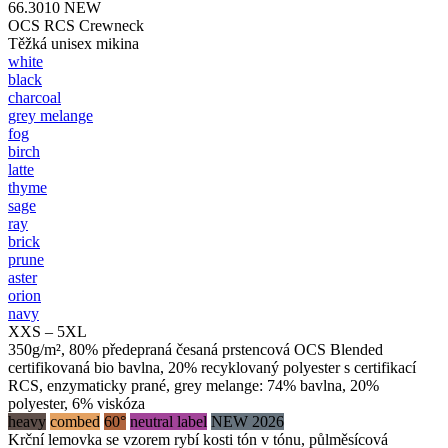
66.3010
NEW
OCS RCS Crewneck
Těžká unisex mikina
white
black
charcoal
grey melange
fog
birch
latte
thyme
sage
ray
brick
prune
aster
orion
navy
XXS – 5XL
350g/m², 80% předepraná česaná prstencová OCS Blended
certifikovaná bio bavlna, 20% recyklovaný polyester s certifikací
RCS, enzymaticky prané, grey melange: 74% bavlna, 20%
polyester, 6% viskóza
heavy
combed
60°
neutral label
NEW 2026
Krční lemovka se vzorem rybí kosti tón v tónu, půlměsícová