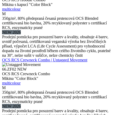
Mikina s kapucí "Color Block"
multicolour
M
350g/m², 80% předepraná česaná prstencová OCS Blended
certifikovaná bio bavlna, 20% recyklovaný polyester s certifikací
RCS, enzymaticky prané
NEW 2026
Prodejní pomůcka pro posuzení barev a kvality, obsahuje 4 barev,
uvnitř počesaná, certifikovaná veganská výroba bez živočišných
přísad, výpočet LCA (Life Cycle Assessment) pro vyhodnocení
dopadu na životní prostředí během celého životního cyklu, pratelné
na 30°, nelze sušit v sušičce, nelze chemicky čistit
OCS RCS Crewneck Combo | Untagged Movement
66.ZF02
NEW
OCS RCS Crewneck Combo
Mikina "Color Block"
multicolour
M
350g/m², 80% předepraná česaná prstencová OCS Blended
certifikovaná bio bavlna, 20% recyklovaný polyester s certifikací
RCS, enzymaticky prané
NEW 2026
Prodejní pomůcka pro posuzení barev a kvality, obsahuje 4 barev,