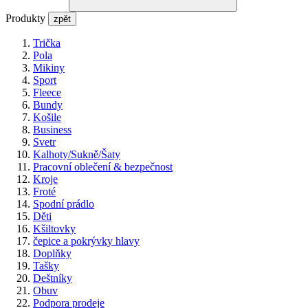
Produkty
zpět
Trička
Pola
Mikiny
Sport
Fleece
Bundy
Košile
Business
Svetr
Kalhoty/Sukně/Šaty
Pracovní oblečení & bezpečnost
Kroje
Froté
Spodní prádlo
Děti
Kšiltovky
čepice a pokrývky hlavy
Doplňky
Tašky
Deštníky
Obuv
Podpora prodeje