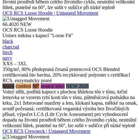
životní prostředí během celého životního cyklu, neutrální velikostní
štítek, pratelné na 60°, lze sušit v sušičce při nízké teplotě
OCS RCS Loose Hoodie | Untagged Movement
66.4020
NEW
OCS RCS Loose Hoodie
Unisex mikina s kapucí "Loose Fit"
black
charcoal
birch
navy
XXS – 3XL
350g/m², 80% předepraná česaná prstencová OCS Blended
certifikovaná bio bavlna, 20% recyklovaný polyester s certifikací
RCS, enzymaticky prané
heavy
combed
60°
neutral label
NEW 2026
Volný střih, podšitá kapuce s plochou šňůrkou tón v tónu, krční
lemovka se vzorem rybí kosti tón v tónu, půlměsícová podsádka na
krku, 2x1 žebrované manžety a lem, klokaní kapsa, měkké na omak,
uvnitř počesaná, certifikovaná veganská výroba bez živočišných
přísad, výpočet LCA (Life Cycle Assessment) pro vyhodnocení
dopadu na životní prostředí během celého životního cyklu, neutrální
velikostní štítek, pratelné na 60°, lze sušit v sušičce při nízké teplotě
OCS RCS Crewneck | Untagged Movement