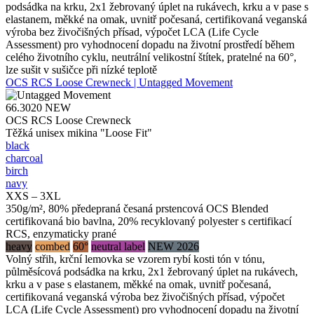
podsádka na krku, 2x1 žebrovaný úplet na rukávech, krku a v pase s
elastanem, měkké na omak, uvnitř počesaná, certifikovaná veganská
výroba bez živočišných přísad, výpočet LCA (Life Cycle
Assessment) pro vyhodnocení dopadu na životní prostředí během
celého životního cyklu, neutrální velikostní štítek, pratelné na 60°,
lze sušit v sušičce při nízké teplotě
OCS RCS Loose Crewneck | Untagged Movement
66.3020
NEW
OCS RCS Loose Crewneck
Těžká unisex mikina "Loose Fit"
black
charcoal
birch
navy
XXS – 3XL
350g/m², 80% předepraná česaná prstencová OCS Blended
certifikovaná bio bavlna, 20% recyklovaný polyester s certifikací
RCS, enzymaticky prané
heavy
combed
60°
neutral label
NEW 2026
Volný střih, krční lemovka se vzorem rybí kosti tón v tónu,
půlměsícová podsádka na krku, 2x1 žebrovaný úplet na rukávech,
krku a v pase s elastanem, měkké na omak, uvnitř počesaná,
certifikovaná veganská výroba bez živočišných přísad, výpočet
LCA (Life Cycle Assessment) pro vyhodnocení dopadu na životní