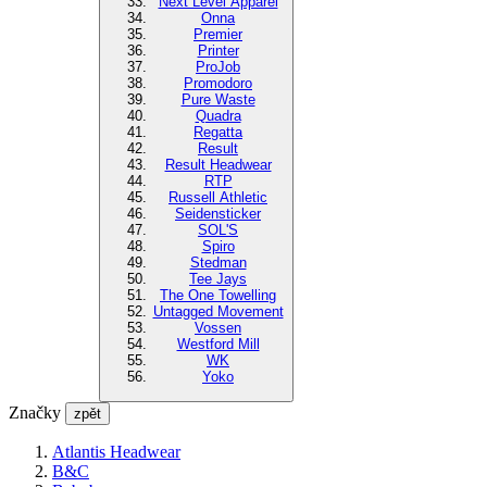
Next Level Apparel
Onna
Premier
Printer
ProJob
Promodoro
Pure Waste
Quadra
Regatta
Result
Result Headwear
RTP
Russell Athletic
Seidensticker
SOL'S
Spiro
Stedman
Tee Jays
The One Towelling
Untagged Movement
Vossen
Westford Mill
WK
Yoko
Značky
zpět
Atlantis Headwear
B&C