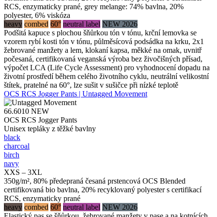
RCS, enzymaticky prané, grey melange: 74% bavlna, 20%
polyester, 6% viskóza
heavy
combed
60°
neutral label
NEW 2026
Podšitá kapuce s plochou šňůrkou tón v tónu, krční lemovka se
vzorem rybí kosti tón v tónu, půlměsícová podsádka na krku, 2x1
žebrované manžety a lem, klokaní kapsa, měkké na omak, uvnitř
počesaná, certifikovaná veganská výroba bez živočišných přísad,
výpočet LCA (Life Cycle Assessment) pro vyhodnocení dopadu na
životní prostředí během celého životního cyklu, neutrální velikostní
štítek, pratelné na 60°, lze sušit v sušičce při nízké teplotě
OCS RCS Jogger Pants | Untagged Movement
66.6010
NEW
OCS RCS Jogger Pants
Unisex tepláky z těžké bavlny
black
charcoal
birch
navy
XXS – 3XL
350g/m², 80% předepraná česaná prstencová OCS Blended
certifikovaná bio bavlna, 20% recyklovaný polyester s certifikací
RCS, enzymaticky prané
heavy
combed
60°
neutral label
NEW 2026
Elastický pas se šňůrkou, žebrované manžety v pase a na kotnících,