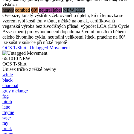
viskóza
heavy
combed
60°
neutral label
NEW 2026
Oversize, kulatý výstřih z žebrovaného úpletu, krční lemovka se
vzorem rybí kosti tón v tónu, měkké na omak, certifikovaná
veganská výroba bez živočišných přísad, výpočet LCA (Life Cycle
Assessment) pro vyhodnocení dopadu na životní prostředí během
celého životního cyklu, neutrální velikostní štítek, pratelné na 60°,
lze sušit v sušičce při nízké teplotě
OCS T-Shirt | Untagged Movement
66.1010
NEW
OCS T-Shirt
Unisex tričko z těžké bavlny
white
black
charcoal
grey melange
fog
birch
latte
thyme
sage
ray
brick
prune