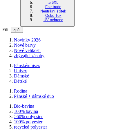
≥ 6XL
Fair trade
Neutrální štítek
Oeko-Tex
UV ochrana
Filtr
zpět
Novinky 2026
Nové barvy
Nové velikosti
zbývající zásoby
Pánské/unisex
Unisex
Dámské
Dětské
Rodina
Pánské + dámské duo
Bio-bavlna
100% bavlna
>60% polyester
100% polyester
recycled polyester