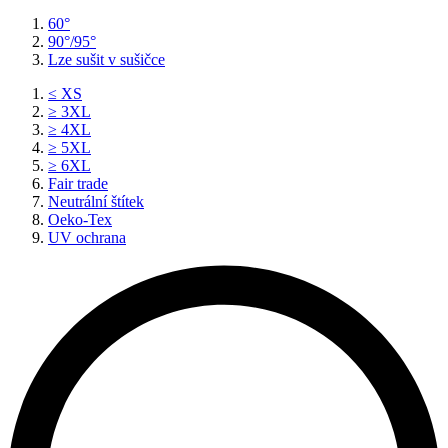
60°
90°/95°
Lze sušit v sušičce
≤ XS
≥ 3XL
≥ 4XL
≥ 5XL
≥ 6XL
Fair trade
Neutrální štítek
Oeko-Tex
UV ochrana