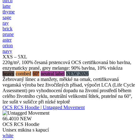
birch
latte
thyme
sage
ray
brick
prune
aster
orion
navy
XXS – 5XL
220g/m², 100% česaná prstencová OCS certifikovaná bio bavlna,
enzymaticky prané, grey melange: 90% bavlna, 10% viskóza
heavy
combed
60°
neutral label
NEW 2026
Žebrovaný límec a manžety, měkké na omak, certifikovaná
veganská výroba bez živočišných přísad, výpočet LCA (Life Cycle
Assessment) pro vyhodnocení dopadu na životní prostředí během
celého životního cyklu, neutrální velikostní štítek, pratelné na 60°,
lze sušit v sušičce při nízké teplotě
OCS RCS Hoodie | Untagged Movement
66.4010
NEW
OCS RCS Hoodie
Unisex mikina s kapucí
white