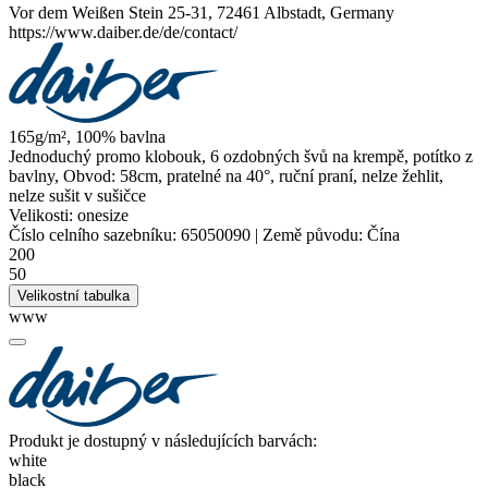
Vor dem Weißen Stein 25-31, 72461 Albstadt, Germany
https://www.daiber.de/de/contact/
165g/m², 100% bavlna
Jednoduchý promo klobouk, 6 ozdobných švů na krempě, potítko z
bavlny, Obvod: 58cm, pratelné na 40°, ruční praní, nelze žehlit,
nelze sušit v sušičce
Velikosti:
onesize
Číslo celního sazebníku:
65050090
|
Země původu:
Čína
200
50
Velikostní tabulka
www
Produkt je dostupný v následujících barvách:
white
black