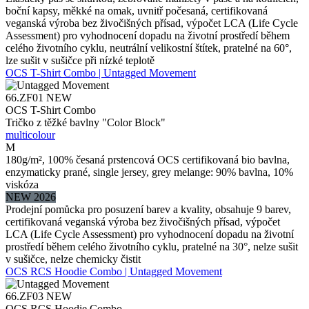
boční kapsy, měkké na omak, uvnitř počesaná, certifikovaná
veganská výroba bez živočišných přísad, výpočet LCA (Life Cycle
Assessment) pro vyhodnocení dopadu na životní prostředí během
celého životního cyklu, neutrální velikostní štítek, pratelné na 60°,
lze sušit v sušičce při nízké teplotě
OCS T-Shirt Combo | Untagged Movement
66.ZF01
NEW
OCS T-Shirt Combo
Tričko z těžké bavlny "Color Block"
multicolour
M
180g/m², 100% česaná prstencová OCS certifikovaná bio bavlna,
enzymaticky prané, single jersey, grey melange: 90% bavlna, 10%
viskóza
NEW 2026
Prodejní pomůcka pro posuzení barev a kvality, obsahuje 9 barev,
certifikovaná veganská výroba bez živočišných přísad, výpočet
LCA (Life Cycle Assessment) pro vyhodnocení dopadu na životní
prostředí během celého životního cyklu, pratelné na 30°, nelze sušit
v sušičce, nelze chemicky čistit
OCS RCS Hoodie Combo | Untagged Movement
66.ZF03
NEW
OCS RCS Hoodie Combo