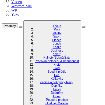
Vossen
Westford Mill
WK
Yoko
Produkty
Trička
Pola
Mikiny
Sport
Fleece
Bundy
Košile
Business
Svetr
Kalhoty/Sukně/Šaty
Pracovní oblečení & bezpečnost
Kroje
Froté
Spodní prádlo
Děti
Kšiltovky
čepice a pokrývky hlavy
Doplňky
Tašky
Deštníky
Obuv
Podpora prodeje
Obalový Materiál