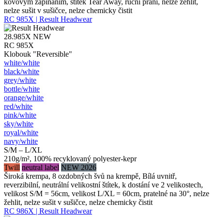
kovovým zapínáním, štítek Tear Away, ruční praní, nelze žehlit,
nelze sušit v sušičce, nelze chemicky čistit
RC 985X | Result Headwear
28.985X
NEW
RC 985X
Klobouk "Reversible"
white/​white
black/​white
grey/​white
bottle/​white
orange/​white
red/​white
pink/​white
sky/​white
royal/​white
navy/​white
S/M – L/XL
210g/m², 100% recyklovaný polyester-kepr
Twill
neutral label
NEW 2026
Široká krempa, 8 ozdobných švů na krempě, Bílá uvnitř,
reverzibilní, neutrální velikostní štítek, k dostání ve 2 velikostech,
velikost S/M = 56cm, velikost L/XL = 60cm, pratelné na 30°, nelze
žehlit, nelze sušit v sušičce, nelze chemicky čistit
RC 986X | Result Headwear