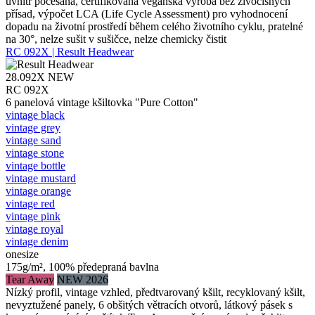
uvnitř počesaná, certifikovaná veganská výroba bez živočišných
přísad, výpočet LCA (Life Cycle Assessment) pro vyhodnocení
dopadu na životní prostředí během celého životního cyklu, pratelné
na 30°, nelze sušit v sušičce, nelze chemicky čistit
RC 092X | Result Headwear
28.092X
NEW
RC 092X
6 panelová vintage kšiltovka "Pure Cotton"
vintage black
vintage grey
vintage sand
vintage stone
vintage bottle
vintage mustard
vintage orange
vintage red
vintage pink
vintage royal
vintage denim
onesize
175g/m², 100% předepraná bavlna
Tear Away
NEW 2026
Nízký profil, vintage vzhled, předtvarovaný kšilt, recyklovaný kšilt,
nevyztužené panely, 6 obšitých větracích otvorů, látkový pásek s