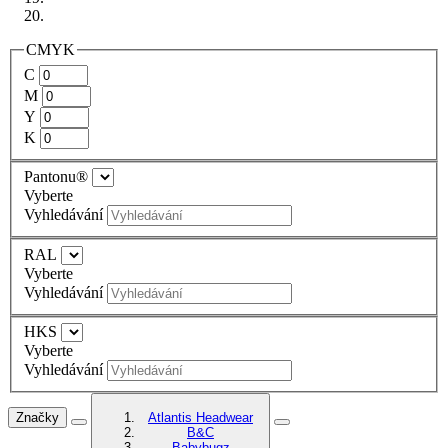
CMYK
C
M
Y
K
Pantonu®
Vyberte
Vyhledávání
RAL
Vyberte
Vyhledávání
HKS
Vyberte
Vyhledávání
Značky
Atlantis Headwear
B&C
Babybugz