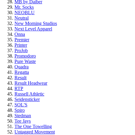
MB by Daiber
Mr. Socks
NEOBLU
Neutral
New Morning Studios
Next Level Apparel
Onna
Premier
Printer
ProJob
Promodoro
Pure Waste
Quadra
Regatta
Result
Result Headwear
RTP
Russell Athletic
Seidensticker
SOL'S
Spiro
Stedman
Tee Jays
The One Towelling
Untagged Movement