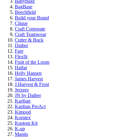
Babybugz
BagBase
Beechfield
Build your Brand
Clique
Craft Corporate
Craft Teamwear
Cutter & Buck
Daiber
Fare
Flexfit
Fruit of the Loom
Halfar
Helly Hansen
James Harvest
J.Harvest & Frost
Jerzees
JN by Daiber
Kariban
Kariban ProAct
Kimood
Korntex
Kustom Kit
K-up
Mantis