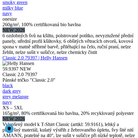
smoky green
milky blue
navy
onesize
260g/m², 100% certifikovaná bio bavlna
NEW 2026
6 ozdobných švů na kšiltu, polstrované potítko, nevyztužené přední
panely, střední profil kšiltovky, 6 obšitých větracích otvorů, kovová
spona v matně stříbrné barvě, přiléhající na čelo, ruční praní, nelze
žehlit, nelze sušit v sušičce, nelze chemicky čistit
Classic 2.0 79397 | Helly Hansen
59.9397
NEW
Classic 2.0 79397
Pánské tričko "Classic 2.0"
black
dark grey
grey melange
navy
XS – 5XL
165g/m², 80% certifikovaná bio bavlna, 20% recyklovaný polyester
NEW 2026
Vylepšený model k T-Shirt Classic (artikl: 59.9161), lehký a
prodyšný materiál, kulatý výstřih z žebrovaného úpletu, švy šité nití
AMANN, pratelné na 40°, lze sušit v sušičce při nízké teplotě, nelze