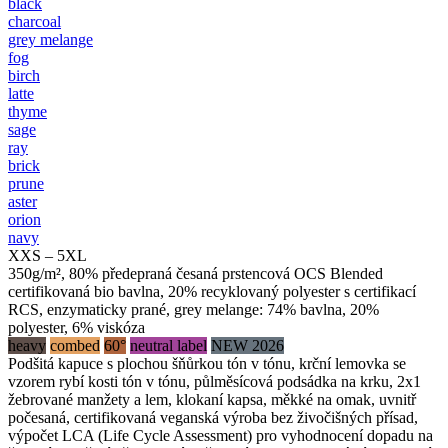
black
charcoal
grey melange
fog
birch
latte
thyme
sage
ray
brick
prune
aster
orion
navy
XXS – 5XL
350g/m², 80% předepraná česaná prstencová OCS Blended
certifikovaná bio bavlna, 20% recyklovaný polyester s certifikací
RCS, enzymaticky prané, grey melange: 74% bavlna, 20%
polyester, 6% viskóza
heavy
combed
60°
neutral label
NEW 2026
Podšitá kapuce s plochou šňůrkou tón v tónu, krční lemovka se
vzorem rybí kosti tón v tónu, půlměsícová podsádka na krku, 2x1
žebrované manžety a lem, klokaní kapsa, měkké na omak, uvnitř
počesaná, certifikovaná veganská výroba bez živočišných přísad,
výpočet LCA (Life Cycle Assessment) pro vyhodnocení dopadu na