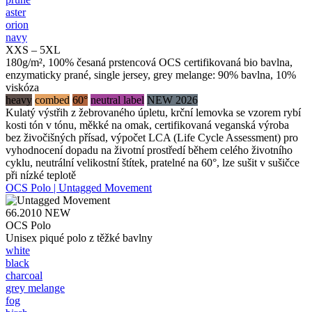
aster
orion
navy
XXS – 5XL
180g/m², 100% česaná prstencová OCS certifikovaná bio bavlna,
enzymaticky prané, single jersey, grey melange: 90% bavlna, 10%
viskóza
heavy
combed
60°
neutral label
NEW 2026
Kulatý výstřih z žebrovaného úpletu, krční lemovka se vzorem rybí
kosti tón v tónu, měkké na omak, certifikovaná veganská výroba
bez živočišných přísad, výpočet LCA (Life Cycle Assessment) pro
vyhodnocení dopadu na životní prostředí během celého životního
cyklu, neutrální velikostní štítek, pratelné na 60°, lze sušit v sušičce
při nízké teplotě
OCS Polo | Untagged Movement
66.2010
NEW
OCS Polo
Unisex piqué polo z těžké bavlny
white
black
charcoal
grey melange
fog