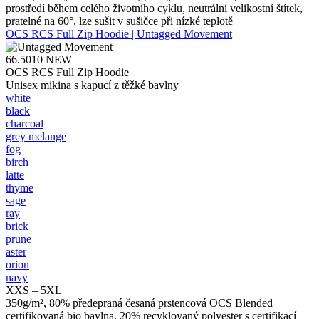
prostředí během celého životního cyklu, neutrální velikostní štítek,
pratelné na 60°, lze sušit v sušičce při nízké teplotě
OCS RCS Full Zip Hoodie | Untagged Movement
66.5010
NEW
OCS RCS Full Zip Hoodie
Unisex mikina s kapucí z těžké bavlny
white
black
charcoal
grey melange
fog
birch
latte
thyme
sage
ray
brick
prune
aster
orion
navy
XXS – 5XL
350g/m², 80% předepraná česaná prstencová OCS Blended
certifikovaná bio bavlna, 20% recyklovaný polyester s certifikací