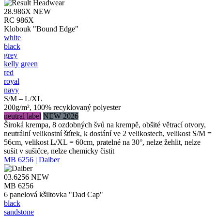
28.986X
NEW
RC 986X
Klobouk "Bound Edge"
white
black
grey
kelly green
red
royal
navy
S/M – L/XL
200g/m², 100% recyklovaný polyester
neutral label
NEW 2026
Široká krempa, 8 ozdobných švů na krempě, obšité větrací otvory,
neutrální velikostní štítek, k dostání ve 2 velikostech, velikost S/M =
56cm, velikost L/XL = 60cm, pratelné na 30°, nelze žehlit, nelze
sušit v sušičce, nelze chemicky čistit
MB 6256 | Daiber
03.6256
NEW
MB 6256
6 panelová kšiltovka "Dad Cap"
black
sandstone