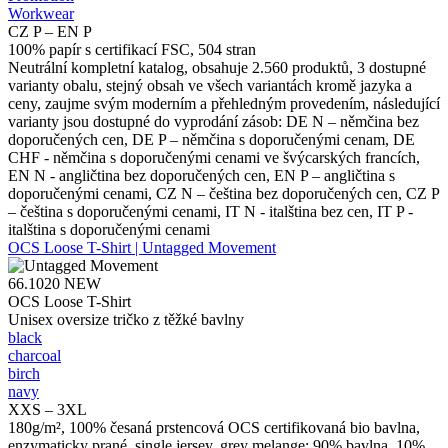
Workwear
CZ P – EN P
100% papír s certifikací FSC, 504 stran
Neutrální kompletní katalog, obsahuje 2.560 produktů, 3 dostupné
varianty obalu, stejný obsah ve všech variantách kromě jazyka a
ceny, zaujme svým moderním a přehledným provedením, následující
varianty jsou dostupné do vyprodání zásob: DE N – němčina bez
doporučených cen, DE P – němčina s doporučenými cenam, DE
CHF - němčina s doporučenými cenami ve švýcarských francích,
EN N - angličtina bez doporučených cen, EN P – angličtina s
doporučenými cenami, CZ N – čeština bez doporučených cen, CZ P
– čeština s doporučenými cenami, IT N - italština bez cen, IT P -
italština s doporučenými cenami
OCS Loose T-Shirt | Untagged Movement
66.1020
NEW
OCS Loose T-Shirt
Unisex oversize tričko z těžké bavlny
black
charcoal
birch
navy
XXS – 3XL
180g/m², 100% česaná prstencová OCS certifikovaná bio bavlna,
enzymaticky prané, single jersey, grey melange: 90% bavlna, 10%