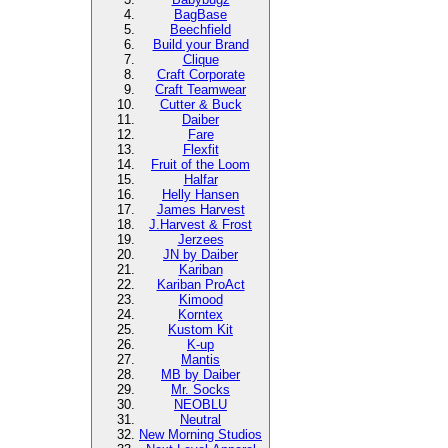
BagBase
Beechfield
Build your Brand
Clique
Craft Corporate
Craft Teamwear
Cutter & Buck
Daiber
Fare
Flexfit
Fruit of the Loom
Halfar
Helly Hansen
James Harvest
J.Harvest & Frost
Jerzees
JN by Daiber
Kariban
Kariban ProAct
Kimood
Korntex
Kustom Kit
K-up
Mantis
MB by Daiber
Mr. Socks
NEOBLU
Neutral
New Morning Studios