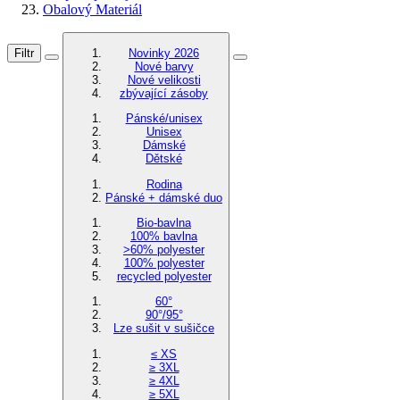
Obalový Materiál
Filtr
Novinky 2026
Nové barvy
Nové velikosti
zbývající zásoby
Pánské/unisex
Unisex
Dámské
Dětské
Rodina
Pánské + dámské duo
Bio-bavlna
100% bavlna
>60% polyester
100% polyester
recycled polyester
60°
90°/95°
Lze sušit v sušičce
≤ XS
≥ 3XL
≥ 4XL
≥ 5XL