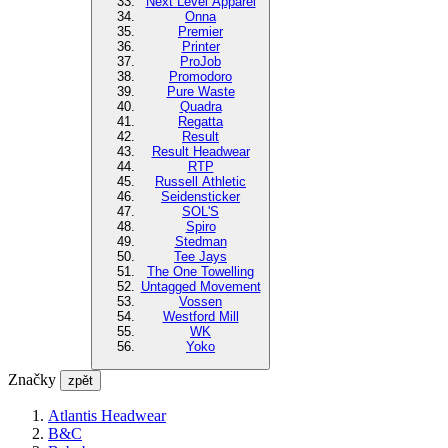
Next Level Apparel
Onna
Premier
Printer
ProJob
Promodoro
Pure Waste
Quadra
Regatta
Result
Result Headwear
RTP
Russell Athletic
Seidensticker
SOL'S
Spiro
Stedman
Tee Jays
The One Towelling
Untagged Movement
Vossen
Westford Mill
WK
Yoko
Značky
zpět
Atlantis Headwear
B&C