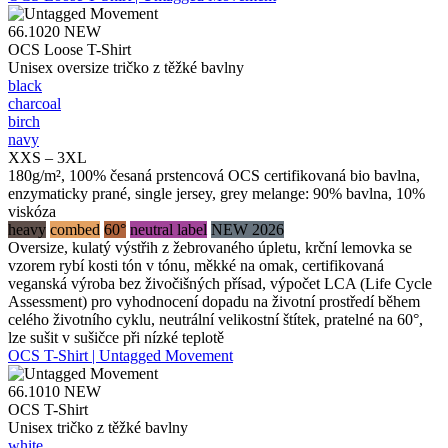
66.1020
NEW
OCS Loose T-Shirt
Unisex oversize tričko z těžké bavlny
black
charcoal
birch
navy
XXS – 3XL
180g/m², 100% česaná prstencová OCS certifikovaná bio bavlna,
enzymaticky prané, single jersey, grey melange: 90% bavlna, 10%
viskóza
heavy
combed
60°
neutral label
NEW 2026
Oversize, kulatý výstřih z žebrovaného úpletu, krční lemovka se
vzorem rybí kosti tón v tónu, měkké na omak, certifikovaná
veganská výroba bez živočišných přísad, výpočet LCA (Life Cycle
Assessment) pro vyhodnocení dopadu na životní prostředí během
celého životního cyklu, neutrální velikostní štítek, pratelné na 60°,
lze sušit v sušičce při nízké teplotě
OCS T-Shirt | Untagged Movement
66.1010
NEW
OCS T-Shirt
Unisex tričko z těžké bavlny
white