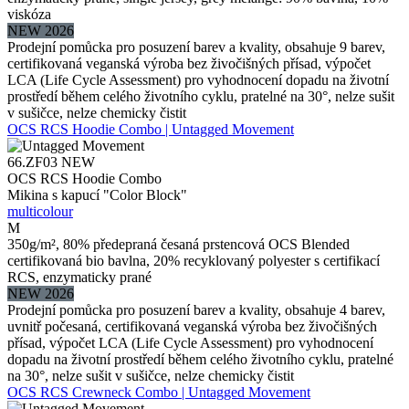
viskóza
NEW 2026
Prodejní pomůcka pro posuzení barev a kvality, obsahuje 9 barev,
certifikovaná veganská výroba bez živočišných přísad, výpočet
LCA (Life Cycle Assessment) pro vyhodnocení dopadu na životní
prostředí během celého životního cyklu, pratelné na 30°, nelze sušit
v sušičce, nelze chemicky čistit
OCS RCS Hoodie Combo | Untagged Movement
66.ZF03
NEW
OCS RCS Hoodie Combo
Mikina s kapucí "Color Block"
multicolour
M
350g/m², 80% předepraná česaná prstencová OCS Blended
certifikovaná bio bavlna, 20% recyklovaný polyester s certifikací
RCS, enzymaticky prané
NEW 2026
Prodejní pomůcka pro posuzení barev a kvality, obsahuje 4 barev,
uvnitř počesaná, certifikovaná veganská výroba bez živočišných
přísad, výpočet LCA (Life Cycle Assessment) pro vyhodnocení
dopadu na životní prostředí během celého životního cyklu, pratelné
na 30°, nelze sušit v sušičce, nelze chemicky čistit
OCS RCS Crewneck Combo | Untagged Movement