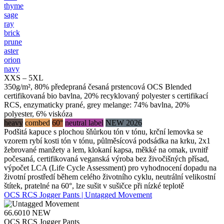
thyme
sage
ray
brick
prune
aster
orion
navy
XXS – 5XL
350g/m², 80% předepraná česaná prstencová OCS Blended
certifikovaná bio bavlna, 20% recyklovaný polyester s certifikací
RCS, enzymaticky prané, grey melange: 74% bavlna, 20%
polyester, 6% viskóza
heavy
combed
60°
neutral label
NEW 2026
Podšitá kapuce s plochou šňůrkou tón v tónu, krční lemovka se
vzorem rybí kosti tón v tónu, půlměsícová podsádka na krku, 2x1
žebrované manžety a lem, klokaní kapsa, měkké na omak, uvnitř
počesaná, certifikovaná veganská výroba bez živočišných přísad,
výpočet LCA (Life Cycle Assessment) pro vyhodnocení dopadu na
životní prostředí během celého životního cyklu, neutrální velikostní
štítek, pratelné na 60°, lze sušit v sušičce při nízké teplotě
OCS RCS Jogger Pants | Untagged Movement
66.6010
NEW
OCS RCS Jogger Pants