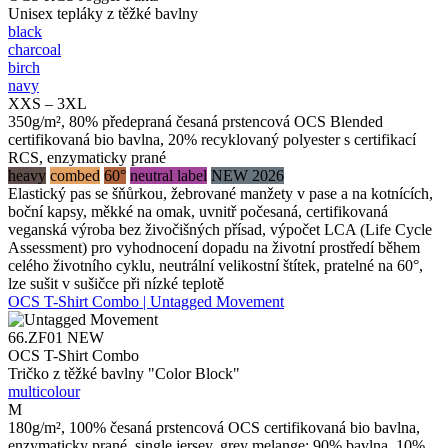
Unisex tepláky z těžké bavlny
black
charcoal
birch
navy
XXS – 3XL
350g/m², 80% předepraná česaná prstencová OCS Blended
certifikovaná bio bavlna, 20% recyklovaný polyester s certifikací
RCS, enzymaticky prané
heavy
combed
60°
neutral label
NEW 2026
Elastický pas se šňůrkou, žebrované manžety v pase a na kotnících,
boční kapsy, měkké na omak, uvnitř počesaná, certifikovaná
veganská výroba bez živočišných přísad, výpočet LCA (Life Cycle
Assessment) pro vyhodnocení dopadu na životní prostředí během
celého životního cyklu, neutrální velikostní štítek, pratelné na 60°,
lze sušit v sušičce při nízké teplotě
OCS T-Shirt Combo | Untagged Movement
66.ZF01
NEW
OCS T-Shirt Combo
Tričko z těžké bavlny "Color Block"
multicolour
M
180g/m², 100% česaná prstencová OCS certifikovaná bio bavlna,
enzymaticky prané, single jersey, grey melange: 90% bavlna, 10%