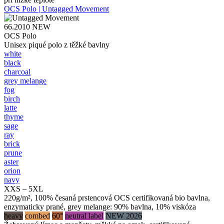
OCS Polo | Untagged Movement
66.2010
NEW
OCS Polo
Unisex piqué polo z těžké bavlny
white
black
charcoal
grey melange
fog
birch
latte
thyme
sage
ray
brick
prune
aster
orion
navy
XXS – 5XL
220g/m², 100% česaná prstencová OCS certifikovaná bio bavlna,
enzymaticky prané, grey melange: 90% bavlna, 10% viskóza
heavy
combed
60°
neutral label
NEW 2026