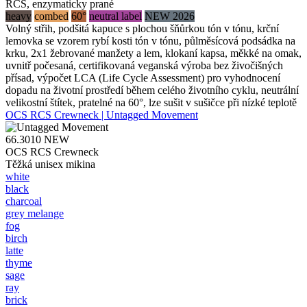
RCS, enzymaticky prané
heavy
combed
60°
neutral label
NEW 2026
Volný střih, podšitá kapuce s plochou šňůrkou tón v tónu, krční
lemovka se vzorem rybí kosti tón v tónu, půlměsícová podsádka na
krku, 2x1 žebrované manžety a lem, klokaní kapsa, měkké na omak,
uvnitř počesaná, certifikovaná veganská výroba bez živočišných
přísad, výpočet LCA (Life Cycle Assessment) pro vyhodnocení
dopadu na životní prostředí během celého životního cyklu, neutrální
velikostní štítek, pratelné na 60°, lze sušit v sušičce při nízké teplotě
OCS RCS Crewneck | Untagged Movement
66.3010
NEW
OCS RCS Crewneck
Těžká unisex mikina
white
black
charcoal
grey melange
fog
birch
latte
thyme
sage
ray
brick