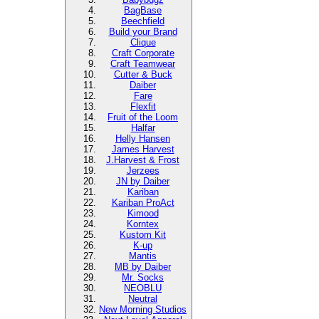
BagBase
Beechfield
Build your Brand
Clique
Craft Corporate
Craft Teamwear
Cutter & Buck
Daiber
Fare
Flexfit
Fruit of the Loom
Halfar
Helly Hansen
James Harvest
J.Harvest & Frost
Jerzees
JN by Daiber
Kariban
Kariban ProAct
Kimood
Korntex
Kustom Kit
K-up
Mantis
MB by Daiber
Mr. Socks
NEOBLU
Neutral
New Morning Studios