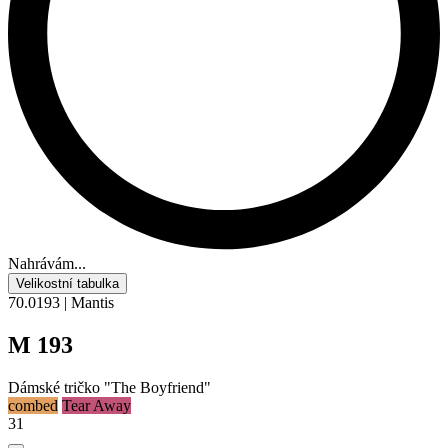
Nahrávám...
Velikostní tabulka
70.0193 | Mantis
M 193
Dámské tričko "The Boyfriend"
combed
Tear Away
31