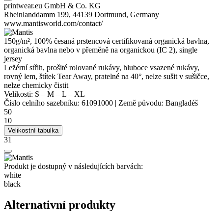
printwear.eu GmbH & Co. KG
Rheinlanddamm 199, 44139 Dortmund, Germany
www.mantisworld.com/contact/
150g/m², 100% česaná prstencová certifikovaná organická bavlna,
organická bavlna nebo v přeměně na organickou (IC 2),
single
jersey
Ležérní střih, prošité rolované rukávy, hluboce
vsazené rukávy
,
rovný lem, štítek Tear Away, pratelné na 40°, nelze sušit v sušičce,
nelze chemicky čistit
Velikosti:
S
–
M
–
L
–
XL
Číslo celního sazebníku:
61091000
|
Země původu:
Bangladéš
50
10
Velikostní tabulka
31
Produkt je dostupný v následujících barvách:
white
black
Alternativní produkty