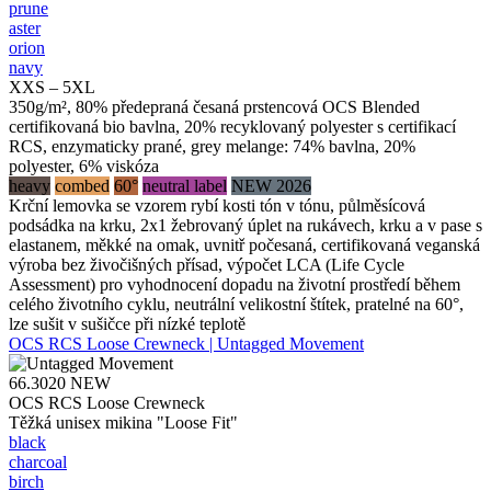
prune
aster
orion
navy
XXS – 5XL
350g/m², 80% předepraná česaná prstencová OCS Blended
certifikovaná bio bavlna, 20% recyklovaný polyester s certifikací
RCS, enzymaticky prané, grey melange: 74% bavlna, 20%
polyester, 6% viskóza
heavy
combed
60°
neutral label
NEW 2026
Krční lemovka se vzorem rybí kosti tón v tónu, půlměsícová
podsádka na krku, 2x1 žebrovaný úplet na rukávech, krku a v pase s
elastanem, měkké na omak, uvnitř počesaná, certifikovaná veganská
výroba bez živočišných přísad, výpočet LCA (Life Cycle
Assessment) pro vyhodnocení dopadu na životní prostředí během
celého životního cyklu, neutrální velikostní štítek, pratelné na 60°,
lze sušit v sušičce při nízké teplotě
OCS RCS Loose Crewneck | Untagged Movement
66.3020
NEW
OCS RCS Loose Crewneck
Těžká unisex mikina "Loose Fit"
black
charcoal
birch