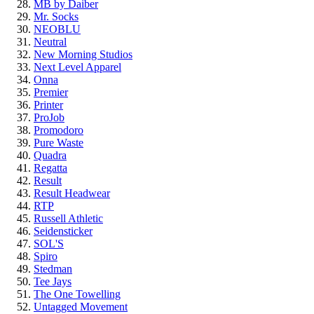
MB by Daiber
Mr. Socks
NEOBLU
Neutral
New Morning Studios
Next Level Apparel
Onna
Premier
Printer
ProJob
Promodoro
Pure Waste
Quadra
Regatta
Result
Result Headwear
RTP
Russell Athletic
Seidensticker
SOL'S
Spiro
Stedman
Tee Jays
The One Towelling
Untagged Movement