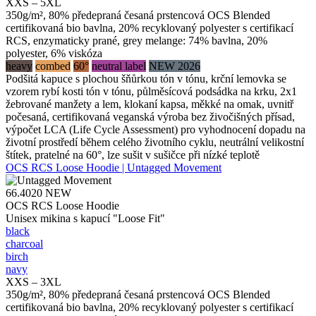
XXS – 5XL
350g/m², 80% předepraná česaná prstencová OCS Blended
certifikovaná bio bavlna, 20% recyklovaný polyester s certifikací
RCS, enzymaticky prané, grey melange: 74% bavlna, 20%
polyester, 6% viskóza
heavy
combed
60°
neutral label
NEW 2026
Podšitá kapuce s plochou šňůrkou tón v tónu, krční lemovka se
vzorem rybí kosti tón v tónu, půlměsícová podsádka na krku, 2x1
žebrované manžety a lem, klokaní kapsa, měkké na omak, uvnitř
počesaná, certifikovaná veganská výroba bez živočišných přísad,
výpočet LCA (Life Cycle Assessment) pro vyhodnocení dopadu na
životní prostředí během celého životního cyklu, neutrální velikostní
štítek, pratelné na 60°, lze sušit v sušičce při nízké teplotě
OCS RCS Loose Hoodie | Untagged Movement
66.4020
NEW
OCS RCS Loose Hoodie
Unisex mikina s kapucí "Loose Fit"
black
charcoal
birch
navy
XXS – 3XL
350g/m², 80% předepraná česaná prstencová OCS Blended
certifikovaná bio bavlna, 20% recyklovaný polyester s certifikací