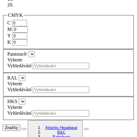
CMYK
C
M
Y
K
Pantonu®
Vyberte
Vyhledávání
RAL
Vyberte
Vyhledávání
HKS
Vyberte
Vyhledávání
Značky
Atlantis Headwear
B&C
Babybugz