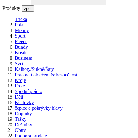
Produkty
zpět
Trička
Pola
Mikiny
Sport
Fleece
Bundy
Košile
Business
Svetr
Kalhoty/Sukně/Šaty
Pracovní oblečení & bezpečnost
Kroje
Froté
Spodní prádlo
Děti
Kšiltovky
čepice a pokrývky hlavy
Doplňky
Tašky
Deštníky
Obuv
Podpora prodeje