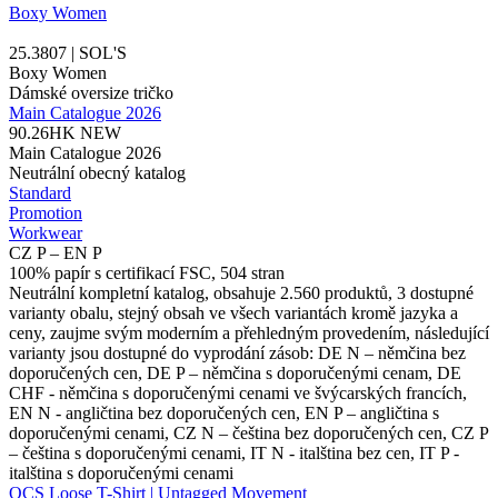
Boxy Women
25.3807 | SOL'S
Boxy Women
Dámské oversize tričko
Main Catalogue 2026
90.26HK
NEW
Main Catalogue 2026
Neutrální obecný katalog
Standard
Promotion
Workwear
CZ P – EN P
100% papír s certifikací FSC, 504 stran
Neutrální kompletní katalog, obsahuje 2.560 produktů, 3 dostupné
varianty obalu, stejný obsah ve všech variantách kromě jazyka a
ceny, zaujme svým moderním a přehledným provedením, následující
varianty jsou dostupné do vyprodání zásob: DE N – němčina bez
doporučených cen, DE P – němčina s doporučenými cenam, DE
CHF - němčina s doporučenými cenami ve švýcarských francích,
EN N - angličtina bez doporučených cen, EN P – angličtina s
doporučenými cenami, CZ N – čeština bez doporučených cen, CZ P
– čeština s doporučenými cenami, IT N - italština bez cen, IT P -
italština s doporučenými cenami
OCS Loose T-Shirt | Untagged Movement