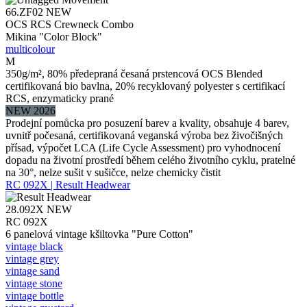
66.ZF02
NEW
OCS RCS Crewneck Combo
Mikina "Color Block"
multicolour
M
350g/m², 80% předepraná česaná prstencová OCS Blended
certifikovaná bio bavlna, 20% recyklovaný polyester s certifikací
RCS, enzymaticky prané
NEW 2026
Prodejní pomůcka pro posuzení barev a kvality, obsahuje 4 barev,
uvnitř počesaná, certifikovaná veganská výroba bez živočišných
přísad, výpočet LCA (Life Cycle Assessment) pro vyhodnocení
dopadu na životní prostředí během celého životního cyklu, pratelné
na 30°, nelze sušit v sušičce, nelze chemicky čistit
RC 092X | Result Headwear
28.092X
NEW
RC 092X
6 panelová vintage kšiltovka "Pure Cotton"
vintage black
vintage grey
vintage sand
vintage stone
vintage bottle