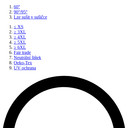
60°
90°/95°
Lze sušit v sušičce
≤ XS
≥ 3XL
≥ 4XL
≥ 5XL
≥ 6XL
Fair trade
Neutrální štítek
Oeko-Tex
UV ochrana