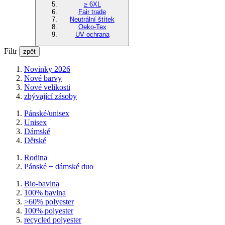
≥ 6XL
Fair trade
Neutrální štítek
Oeko-Tex
UV ochrana
Filtr
zpět
Novinky 2026
Nové barvy
Nové velikosti
zbývající zásoby
Pánské/unisex
Unisex
Dámské
Dětské
Rodina
Pánské + dámské duo
Bio-bavlna
100% bavlna
>60% polyester
100% polyester
recycled polyester