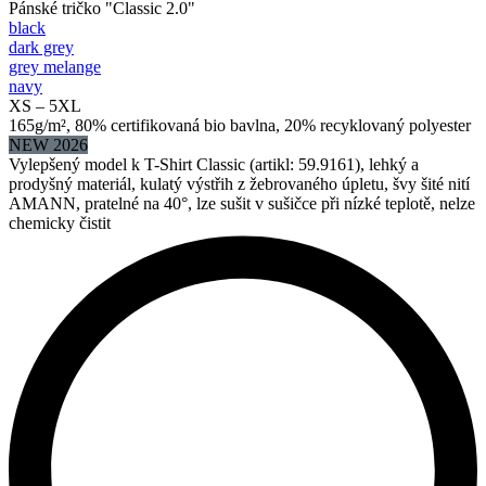
Pánské tričko "Classic 2.0"
black
dark grey
grey melange
navy
XS – 5XL
165g/m², 80% certifikovaná bio bavlna, 20% recyklovaný polyester
NEW 2026
Vylepšený model k T-Shirt Classic (artikl: 59.9161), lehký a
prodyšný materiál, kulatý výstřih z žebrovaného úpletu, švy šité nití
AMANN, pratelné na 40°, lze sušit v sušičce při nízké teplotě, nelze
chemicky čistit