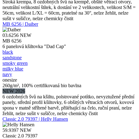
Široká krempa, 8 ozdobných švů na krempě, obšité větrací otvory,
neutrální velikostní štítek, k dostání ve 2 velikostech, velikost S/M =
56cm, velikost L/XL = 60cm, pratelné na 30°, nelze žehlit, nelze
sušit v sušičce, nelze chemicky čistit
MB 6256 | Daiber
03.6256
NEW
MB 6256
6 panelová kšiltovka "Dad Cap"
black
sandstone
smoky green
milky blue
navy
onesize
260g/m², 100% certifikovaná bio bavlna
NEW 2026
6 ozdobných švů na kšiltu, polstrované potítko, nevyztužené přední
panely, střední profil kšiltovky, 6 obšitých větracích otvorů, kovová
spona v matně stříbrné barvě, přiléhající na čelo, ruční praní, nelze
žehlit, nelze sušit v sušičce, nelze chemicky čistit
Classic 2.0 79397 | Helly Hansen
59.9397
NEW
Classic 2.0 79397