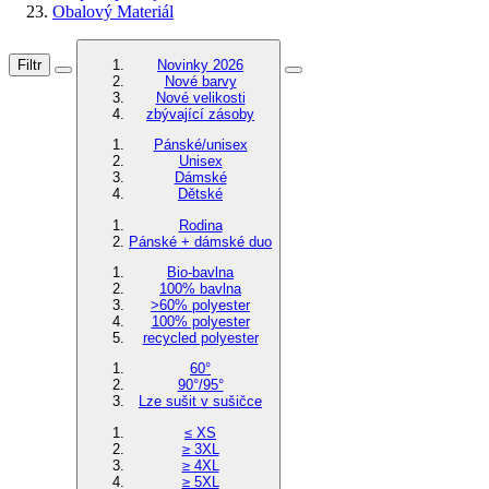
Obalový Materiál
Filtr
Novinky 2026
Nové barvy
Nové velikosti
zbývající zásoby
Pánské/unisex
Unisex
Dámské
Dětské
Rodina
Pánské + dámské duo
Bio-bavlna
100% bavlna
>60% polyester
100% polyester
recycled polyester
60°
90°/95°
Lze sušit v sušičce
≤ XS
≥ 3XL
≥ 4XL
≥ 5XL