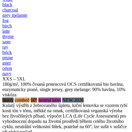
black
charcoal
grey melange
fog
birch
latte
thyme
sage
ray
brick
prune
aster
orion
navy
XXS – 5XL
180g/m², 100% česaná prstencová OCS certifikovaná bio bavlna,
enzymaticky prané, single jersey, grey melange: 90% bavlna, 10%
viskóza
heavy
combed
60°
neutral label
NEW 2026
Kulatý výstřih z žebrovaného úpletu, krční lemovka se vzorem rybí
kosti tón v tónu, měkké na omak, certifikovaná veganská výroba
bez živočišných přísad, výpočet LCA (Life Cycle Assessment) pro
vyhodnocení dopadu na životní prostředí během celého životního
cyklu, neutrální velikostní štítek, pratelné na 60°, lze sušit v sušičce
při nízké teplotě