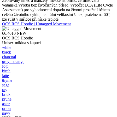
Žebrovaný límec a manžety, měkké na omak, certifikovaná
veganská výroba bez živočišných přísad, výpočet LCA (Life Cycle
Assessment) pro vyhodnocení dopadu na životní prostředí během
celého životního cyklu, neutrální velikostní štítek, pratelné na 60°,
lze sušit v sušičce při nízké teplotě
OCS RCS Hoodie | Untagged Movement
66.4010
NEW
OCS RCS Hoodie
Unisex mikina s kapucí
white
black
charcoal
grey melange
fog
birch
latte
thyme
sage
ray
brick
prune
aster
orion
navy