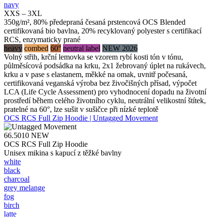
navy
XXS – 3XL
350g/m², 80% předepraná česaná prstencová OCS Blended
certifikovaná bio bavlna, 20% recyklovaný polyester s certifikací
RCS, enzymaticky prané
heavy
combed
60°
neutral label
NEW 2026
Volný střih, krční lemovka se vzorem rybí kosti tón v tónu,
půlměsícová podsádka na krku, 2x1 žebrovaný úplet na rukávech,
krku a v pase s elastanem, měkké na omak, uvnitř počesaná,
certifikovaná veganská výroba bez živočišných přísad, výpočet
LCA (Life Cycle Assessment) pro vyhodnocení dopadu na životní
prostředí během celého životního cyklu, neutrální velikostní štítek,
pratelné na 60°, lze sušit v sušičce při nízké teplotě
OCS RCS Full Zip Hoodie | Untagged Movement
66.5010
NEW
OCS RCS Full Zip Hoodie
Unisex mikina s kapucí z těžké bavlny
white
black
charcoal
grey melange
fog
birch
latte