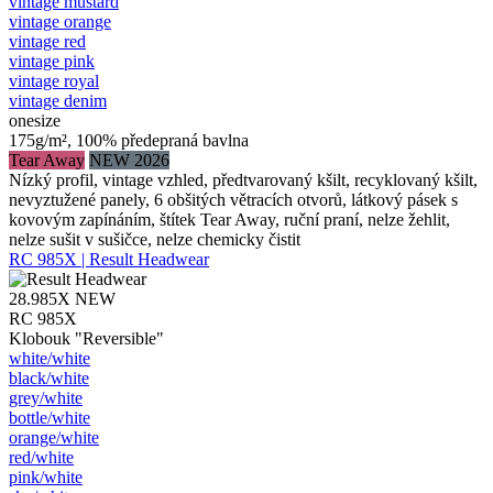
vintage mustard
vintage orange
vintage red
vintage pink
vintage royal
vintage denim
onesize
175g/m², 100% předepraná bavlna
Tear Away
NEW 2026
Nízký profil, vintage vzhled, předtvarovaný kšilt, recyklovaný kšilt,
nevyztužené panely, 6 obšitých větracích otvorů, látkový pásek s
kovovým zapínáním, štítek Tear Away, ruční praní, nelze žehlit,
nelze sušit v sušičce, nelze chemicky čistit
RC 985X | Result Headwear
28.985X
NEW
RC 985X
Klobouk "Reversible"
white/​white
black/​white
grey/​white
bottle/​white
orange/​white
red/​white
pink/​white