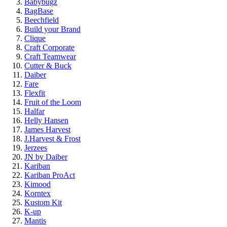
Babybugz
BagBase
Beechfield
Build your Brand
Clique
Craft Corporate
Craft Teamwear
Cutter & Buck
Daiber
Fare
Flexfit
Fruit of the Loom
Halfar
Helly Hansen
James Harvest
J.Harvest & Frost
Jerzees
JN by Daiber
Kariban
Kariban ProAct
Kimood
Korntex
Kustom Kit
K-up
Mantis