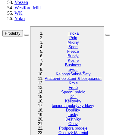
Vossen
Westford Mill
WK
Yoko
Produkty
Trička
Pola
Mikiny
Sport
Fleece
Bundy
Košile
Business
Svetr
Kalhoty/Sukně/Šaty
Pracovní oblečení & bezpečnost
Kroje
Froté
Spodní prádlo
Děti
Kšiltovky
čepice a pokrývky hlavy
Doplňky
Tašky
Deštníky
Obuv
Podpora prodeje
Obalový Materiál