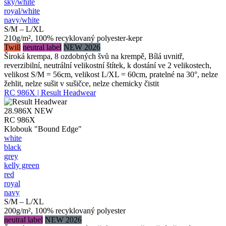
sky/​white
royal/​white
navy/​white
S/M – L/XL
210g/m², 100% recyklovaný polyester-kepr
Twill
neutral label
NEW 2026
Široká krempa, 8 ozdobných švů na krempě, Bílá uvnitř,
reverzibilní, neutrální velikostní štítek, k dostání ve 2 velikostech,
velikost S/M = 56cm, velikost L/XL = 60cm, pratelné na 30°, nelze
žehlit, nelze sušit v sušičce, nelze chemicky čistit
RC 986X | Result Headwear
28.986X
NEW
RC 986X
Klobouk "Bound Edge"
white
black
grey
kelly green
red
royal
navy
S/M – L/XL
200g/m², 100% recyklovaný polyester
neutral label
NEW 2026