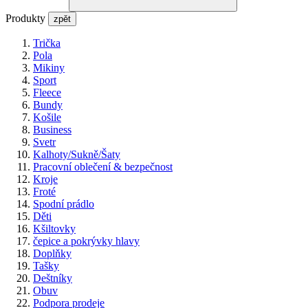
Produkty
zpět
Trička
Pola
Mikiny
Sport
Fleece
Bundy
Košile
Business
Svetr
Kalhoty/Sukně/Šaty
Pracovní oblečení & bezpečnost
Kroje
Froté
Spodní prádlo
Děti
Kšiltovky
čepice a pokrývky hlavy
Doplňky
Tašky
Deštníky
Obuv
Podpora prodeje