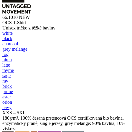
66.1010
NEW
OCS T-Shirt
Unisex tričko z těžké bavlny
white
black
charcoal
grey melange
fog
birch
latte
thyme
sage
ray
brick
prune
aster
orion
navy
XXS – 5XL
180g/m², 100% česaná prstencová OCS certifikovaná bio bavlna,
enzymaticky prané, single jersey, grey melange: 90% bavlna, 10%
viskóza