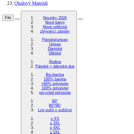
Obalový Materiál
Filtr
Novinky 2026
Nové barvy
Nové velikosti
zbývající zásoby
Pánské/unisex
Unisex
Dámské
Dětské
Rodina
Pánské + dámské duo
Bio-bavlna
100% bavlna
>60% polyester
100% polyester
recycled polyester
60°
90°/95°
Lze sušit v sušičce
≤ XS
≥ 3XL
≥ 4XL
≥ 5XL