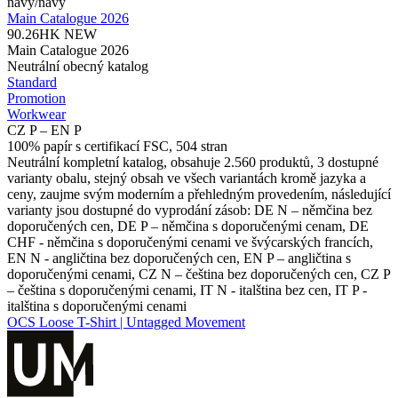
navy/​navy
Main Catalogue 2026
90.26HK
NEW
Main Catalogue 2026
Neutrální obecný katalog
Standard
Promotion
Workwear
CZ P – EN P
100% papír s certifikací FSC, 504 stran
Neutrální kompletní katalog, obsahuje 2.560 produktů, 3 dostupné
varianty obalu, stejný obsah ve všech variantách kromě jazyka a
ceny, zaujme svým moderním a přehledným provedením, následující
varianty jsou dostupné do vyprodání zásob: DE N – němčina bez
doporučených cen, DE P – němčina s doporučenými cenam, DE
CHF - němčina s doporučenými cenami ve švýcarských francích,
EN N - angličtina bez doporučených cen, EN P – angličtina s
doporučenými cenami, CZ N – čeština bez doporučených cen, CZ P
– čeština s doporučenými cenami, IT N - italština bez cen, IT P -
italština s doporučenými cenami
OCS Loose T-Shirt | Untagged Movement