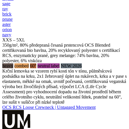
sage
ray
brick
prune
aster
orion
navy
XXS – 5XL
350g/m², 80% předepraná česaná prstencová OCS Blended
certifikovaná bio bavlna, 20% recyklovaný polyester s certifikací
RCS, enzymaticky prané, grey melange: 74% bavlna, 20%
polyester, 6% viskóza
heavy
combed
60°
neutral label
NEW 2026
Krční lemovka se vzorem rybí kosti tón v tónu, půlměsícová
podsádka na krku, 2x1 žebrovaný úplet na rukávech, krku a v pase s
elastanem, měkké na omak, uvnitř počesaná, certifikovaná veganská
výroba bez živočišných přísad, výpočet LCA (Life Cycle
Assessment) pro vyhodnocení dopadu na životní prostředí během
celého životního cyklu, neutrální velikostní štítek, pratelné na 60°,
lze sušit v sušičce při nízké teplotě
OCS RCS Loose Crewneck | Untagged Movement