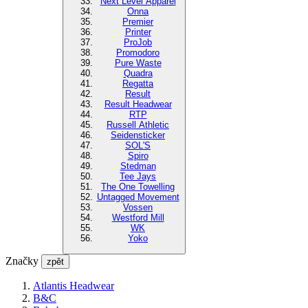
Next Level Apparel
Onna
Premier
Printer
ProJob
Promodoro
Pure Waste
Quadra
Regatta
Result
Result Headwear
RTP
Russell Athletic
Seidensticker
SOL'S
Spiro
Stedman
Tee Jays
The One Towelling
Untagged Movement
Vossen
Westford Mill
WK
Yoko
Značky
zpět
Atlantis Headwear
B&C