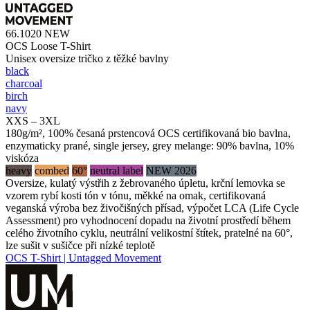
66.1020
NEW
OCS Loose T-Shirt
Unisex oversize tričko z těžké bavlny
black
charcoal
birch
navy
XXS – 3XL
180g/m², 100% česaná prstencová OCS certifikovaná bio bavlna,
enzymaticky prané, single jersey, grey melange: 90% bavlna, 10%
viskóza
heavy
combed
60°
neutral label
NEW 2026
Oversize, kulatý výstřih z žebrovaného úpletu, krční lemovka se
vzorem rybí kosti tón v tónu, měkké na omak, certifikovaná
veganská výroba bez živočišných přísad, výpočet LCA (Life Cycle
Assessment) pro vyhodnocení dopadu na životní prostředí během
celého životního cyklu, neutrální velikostní štítek, pratelné na 60°,
lze sušit v sušičce při nízké teplotě
OCS T-Shirt | Untagged Movement