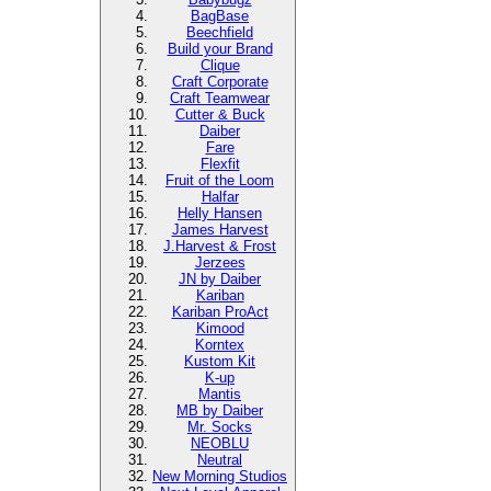
BagBase
Beechfield
Build your Brand
Clique
Craft Corporate
Craft Teamwear
Cutter & Buck
Daiber
Fare
Flexfit
Fruit of the Loom
Halfar
Helly Hansen
James Harvest
J.Harvest & Frost
Jerzees
JN by Daiber
Kariban
Kariban ProAct
Kimood
Korntex
Kustom Kit
K-up
Mantis
MB by Daiber
Mr. Socks
NEOBLU
Neutral
New Morning Studios