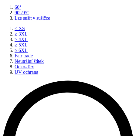
60°
90°/95°
Lze sušit v sušičce
≤ XS
≥ 3XL
≥ 4XL
≥ 5XL
≥ 6XL
Fair trade
Neutrální štítek
Oeko-Tex
UV ochrana