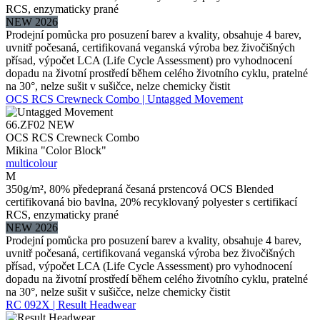
RCS, enzymaticky prané
NEW 2026
Prodejní pomůcka pro posuzení barev a kvality, obsahuje 4 barev,
uvnitř počesaná, certifikovaná veganská výroba bez živočišných
přísad, výpočet LCA (Life Cycle Assessment) pro vyhodnocení
dopadu na životní prostředí během celého životního cyklu, pratelné
na 30°, nelze sušit v sušičce, nelze chemicky čistit
OCS RCS Crewneck Combo | Untagged Movement
66.ZF02
NEW
OCS RCS Crewneck Combo
Mikina "Color Block"
multicolour
M
350g/m², 80% předepraná česaná prstencová OCS Blended
certifikovaná bio bavlna, 20% recyklovaný polyester s certifikací
RCS, enzymaticky prané
NEW 2026
Prodejní pomůcka pro posuzení barev a kvality, obsahuje 4 barev,
uvnitř počesaná, certifikovaná veganská výroba bez živočišných
přísad, výpočet LCA (Life Cycle Assessment) pro vyhodnocení
dopadu na životní prostředí během celého životního cyklu, pratelné
na 30°, nelze sušit v sušičce, nelze chemicky čistit
RC 092X | Result Headwear