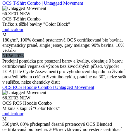
OCS T-Shirt Combo | Untagged Movement
66.ZF01
NEW
OCS T-Shirt Combo
Tričko z těžké bavlny "Color Block"
multicolour
M
180g/m², 100% česaná prstencová OCS certifikovaná bio bavlna,
enzymaticky prané, single jersey, grey melange: 90% bavlna, 10%
viskóza
NEW 2026
Prodejní pomůcka pro posuzení barev a kvality, obsahuje 9 barev,
certifikovaná veganská výroba bez živočišných přísad, výpočet
LCA (Life Cycle Assessment) pro vyhodnocení dopadu na životní
prostředí během celého životního cyklu, pratelné na 30°, nelze sušit
v sušičce, nelze chemicky čistit
OCS RCS Hoodie Combo | Untagged Movement
66.ZF03
NEW
OCS RCS Hoodie Combo
Mikina s kapucí "Color Block"
multicolour
M
350g/m², 80% předepraná česaná prstencová OCS Blended
certifikovaná bio bavlna, 20% recyklovaný polyester s certifikací