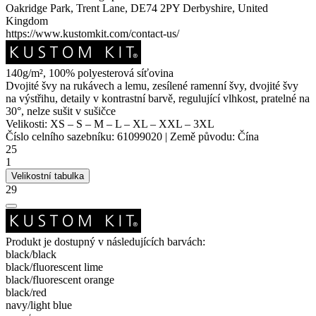
Oakridge Park, Trent Lane, DE74 2PY Derbyshire, United
Kingdom
https://www.kustomkit.com/contact-us/
140g/m², 100% polyesterová síťovina
Dvojité švy na rukávech a lemu, zesílené ramenní švy, dvojité švy
na výstřihu, detaily v kontrastní barvě, regulující vlhkost, pratelné na
30°, nelze sušit v sušičce
Velikosti:
XS
–
S
–
M
–
L
–
XL
–
XXL
–
3XL
Číslo celního sazebníku:
61099020
|
Země původu:
Čína
25
1
Velikostní tabulka
29
Produkt je dostupný v následujících barvách:
black/​black
black/​fluorescent lime
black/​fluorescent orange
black/​red
navy/​light blue