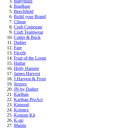
Babybugz
BagBase
Beechfield
Build your Brand
Clique
Craft Corporate
Craft Teamwear
Cutter & Buck
Daiber
Fare
Flexfit
Fruit of the Loom
Halfar
Helly Hansen
James Harvest
J.Harvest & Frost
Jerzees
JN by Daiber
Kariban
Kariban ProAct
Kimood
Korntex
Kustom Kit
K-up
Mantis