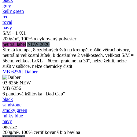
black
grey
kelly green
red
royal
navy
S/M – L/XL
200g/m², 100% recyklovaný polyester
neutral label
NEW 2026
Široká krempa, 8 ozdobných švů na krempě, obšité větrací otvory,
neutrální velikostní štítek, k dostání ve 2 velikostech, velikost S/M =
56cm, velikost L/XL = 60cm, pratelné na 30°, nelze žehlit, nelze
sušit v sušičce, nelze chemicky čistit
MB 6256 | Daiber
03.6256
NEW
MB 6256
6 panelová kšiltovka "Dad Cap"
black
sandstone
smoky green
milky blue
navy
onesize
260g/m², 100% certifikovaná bio bavlna