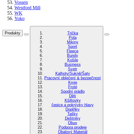
Vossen
Westford Mill
WK
Yoko
Produkty
Trička
Pola
Mikiny
Sport
Fleece
Bundy
Košile
Business
Svetr
Kalhoty/Sukně/Šaty
Pracovní oblečení & bezpečnost
Kroje
Froté
Spodní prádlo
Děti
Kšiltovky
čepice a pokrývky hlavy
Doplňky
Tašky
Deštníky
Obuv
Podpora prodeje
Obalový Materiál