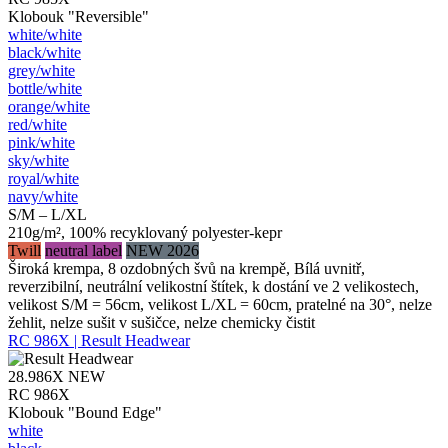
Klobouk "Reversible"
white/​white
black/​white
grey/​white
bottle/​white
orange/​white
red/​white
pink/​white
sky/​white
royal/​white
navy/​white
S/M – L/XL
210g/m², 100% recyklovaný polyester-kepr
Twill
neutral label
NEW 2026
Široká krempa, 8 ozdobných švů na krempě, Bílá uvnitř,
reverzibilní, neutrální velikostní štítek, k dostání ve 2 velikostech,
velikost S/M = 56cm, velikost L/XL = 60cm, pratelné na 30°, nelze
žehlit, nelze sušit v sušičce, nelze chemicky čistit
RC 986X | Result Headwear
28.986X
NEW
RC 986X
Klobouk "Bound Edge"
white