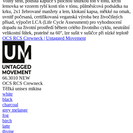
Volný střih, podšitá kapuce s plochou šňůrkou tón v tónu, krční
lemovka se vzorem rybí kosti tón v tónu, půlměsícová podsádka na
krku, 2x1 žebrované manžety a lem, klokaní kapsa, měkké na omak,
uvnitř počesaná, certifikovaná veganská výroba bez živočišných
přísad, výpočet LCA (Life Cycle Assessment) pro vyhodnocení
dopadu na životní prostředí během celého životního cyklu, neutrální
velikostní štítek, pratelné na 60°, lze sušit v sušičce při nízké teplotě
OCS RCS Crewneck | Untagged Movement
66.3010
NEW
OCS RCS Crewneck
Těžká unisex mikina
white
black
charcoal
grey melange
fog
birch
latte
thyme