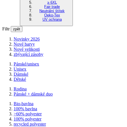
≥ 6XL
Fair trade
Neutrální štítek
Oeko-Tex
UV ochrana
Filtr
zpět
Novinky 2026
Nové barvy
Nové velikosti
zbývající zásoby
Pánské/unisex
Unisex
Dámské
Dětské
Rodina
Pánské + dámské duo
Bio-bavlna
100% bavlna
>60% polyester
100% polyester
recycled polyester