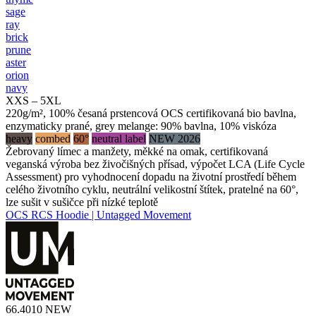
sage
ray
brick
prune
aster
orion
navy
XXS – 5XL
220g/m², 100% česaná prstencová OCS certifikovaná bio bavlna,
enzymaticky prané, grey melange: 90% bavlna, 10% viskóza
heavy
combed
60°
neutral label
NEW 2026
Žebrovaný límec a manžety, měkké na omak, certifikovaná
veganská výroba bez živočišných přísad, výpočet LCA (Life Cycle
Assessment) pro vyhodnocení dopadu na životní prostředí během
celého životního cyklu, neutrální velikostní štítek, pratelné na 60°,
lze sušit v sušičce při nízké teplotě
OCS RCS Hoodie | Untagged Movement
66.4010
NEW