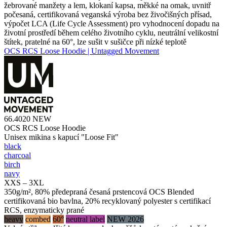
žebrované manžety a lem, klokaní kapsa, měkké na omak, uvnitř
počesaná, certifikovaná veganská výroba bez živočišných přísad,
výpočet LCA (Life Cycle Assessment) pro vyhodnocení dopadu na
životní prostředí během celého životního cyklu, neutrální velikostní
štítek, pratelné na 60°, lze sušit v sušičce při nízké teplotě
OCS RCS Loose Hoodie | Untagged Movement
66.4020
NEW
OCS RCS Loose Hoodie
Unisex mikina s kapucí "Loose Fit"
black
charcoal
birch
navy
XXS – 3XL
350g/m², 80% předepraná česaná prstencová OCS Blended
certifikovaná bio bavlna, 20% recyklovaný polyester s certifikací
RCS, enzymaticky prané
heavy
combed
60°
neutral label
NEW 2026