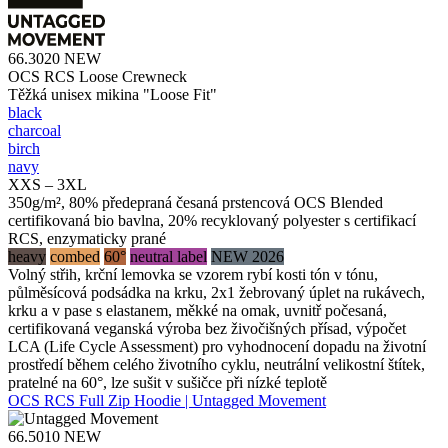
66.3020
NEW
OCS RCS Loose Crewneck
Těžká unisex mikina "Loose Fit"
black
charcoal
birch
navy
XXS – 3XL
350g/m², 80% předepraná česaná prstencová OCS Blended
certifikovaná bio bavlna, 20% recyklovaný polyester s certifikací
RCS, enzymaticky prané
heavy
combed
60°
neutral label
NEW 2026
Volný střih, krční lemovka se vzorem rybí kosti tón v tónu,
půlměsícová podsádka na krku, 2x1 žebrovaný úplet na rukávech,
krku a v pase s elastanem, měkké na omak, uvnitř počesaná,
certifikovaná veganská výroba bez živočišných přísad, výpočet
LCA (Life Cycle Assessment) pro vyhodnocení dopadu na životní
prostředí během celého životního cyklu, neutrální velikostní štítek,
pratelné na 60°, lze sušit v sušičce při nízké teplotě
OCS RCS Full Zip Hoodie | Untagged Movement
66.5010
NEW