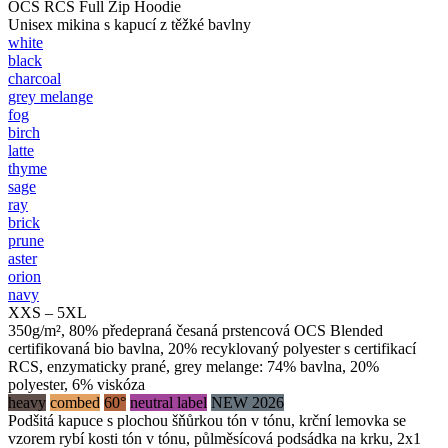
OCS RCS Full Zip Hoodie
Unisex mikina s kapucí z těžké bavlny
white
black
charcoal
grey melange
fog
birch
latte
thyme
sage
ray
brick
prune
aster
orion
navy
XXS – 5XL
350g/m², 80% předepraná česaná prstencová OCS Blended
certifikovaná bio bavlna, 20% recyklovaný polyester s certifikací
RCS, enzymaticky prané, grey melange: 74% bavlna, 20%
polyester, 6% viskóza
heavy
combed
60°
neutral label
NEW 2026
Podšitá kapuce s plochou šňůrkou tón v tónu, krční lemovka se
vzorem rybí kosti tón v tónu, půlměsícová podsádka na krku, 2x1