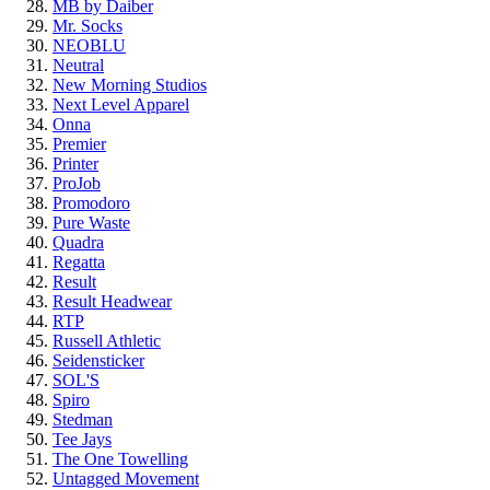
MB by Daiber
Mr. Socks
NEOBLU
Neutral
New Morning Studios
Next Level Apparel
Onna
Premier
Printer
ProJob
Promodoro
Pure Waste
Quadra
Regatta
Result
Result Headwear
RTP
Russell Athletic
Seidensticker
SOL'S
Spiro
Stedman
Tee Jays
The One Towelling
Untagged Movement