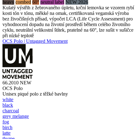
heavy
combed
60°
neutral label
NEW 2026
Kulatý výstřih z žebrovaného úpletu, krční lemovka se vzorem rybí
kosti tón v tónu, měkké na omak, certifikovaná veganská výroba
bez živočišných přísad, výpočet LCA (Life Cycle Assessment) pro
vyhodnocení dopadu na životní prostředí během celého životního
cyklu, neutrální velikostní štítek, pratelné na 60°, lze sušit v sušičce
při nízké teplotě
OCS Polo | Untagged Movement
66.2010
NEW
OCS Polo
Unisex piqué polo z těžké bavlny
white
black
charcoal
grey melange
fog
birch
latte
thyme