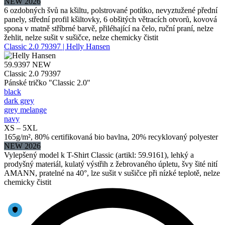
NEW 2026
6 ozdobných švů na kšiltu, polstrované potítko, nevyztužené přední
panely, střední profil kšiltovky, 6 obšitých větracích otvorů, kovová
spona v matně stříbrné barvě, přiléhající na čelo, ruční praní, nelze
žehlit, nelze sušit v sušičce, nelze chemicky čistit
Classic 2.0 79397 | Helly Hansen
59.9397
NEW
Classic 2.0 79397
Pánské tričko "Classic 2.0"
black
dark grey
grey melange
navy
XS – 5XL
165g/m², 80% certifikovaná bio bavlna, 20% recyklovaný polyester
NEW 2026
Vylepšený model k T-Shirt Classic (artikl: 59.9161), lehký a
prodyšný materiál, kulatý výstřih z žebrovaného úpletu, švy šité nití
AMANN, pratelné na 40°, lze sušit v sušičce při nízké teplotě, nelze
chemicky čistit