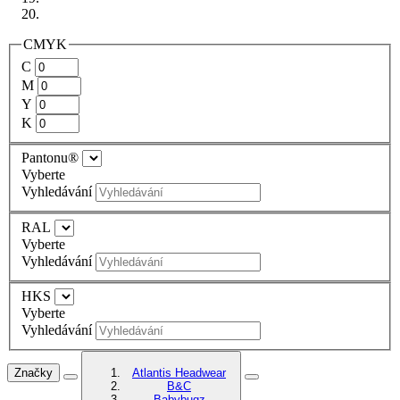
CMYK
C
M
Y
K
Pantonu®
Vyberte
Vyhledávání
RAL
Vyberte
Vyhledávání
HKS
Vyberte
Vyhledávání
Značky
Atlantis Headwear
B&C
Babybugz