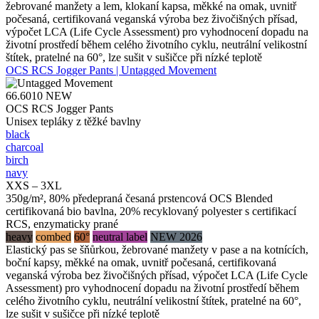
žebrované manžety a lem, klokaní kapsa, měkké na omak, uvnitř
počesaná, certifikovaná veganská výroba bez živočišných přísad,
výpočet LCA (Life Cycle Assessment) pro vyhodnocení dopadu na
životní prostředí během celého životního cyklu, neutrální velikostní
štítek, pratelné na 60°, lze sušit v sušičce při nízké teplotě
OCS RCS Jogger Pants | Untagged Movement
66.6010
NEW
OCS RCS Jogger Pants
Unisex tepláky z těžké bavlny
black
charcoal
birch
navy
XXS – 3XL
350g/m², 80% předepraná česaná prstencová OCS Blended
certifikovaná bio bavlna, 20% recyklovaný polyester s certifikací
RCS, enzymaticky prané
heavy
combed
60°
neutral label
NEW 2026
Elastický pas se šňůrkou, žebrované manžety v pase a na kotnících,
boční kapsy, měkké na omak, uvnitř počesaná, certifikovaná
veganská výroba bez živočišných přísad, výpočet LCA (Life Cycle
Assessment) pro vyhodnocení dopadu na životní prostředí během
celého životního cyklu, neutrální velikostní štítek, pratelné na 60°,
lze sušit v sušičce při nízké teplotě