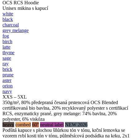
OCS RCS Hoodie
Unisex mikina s kapucí
white
black
charcoal
grey melange
fog
birch
latte
thyme
sage
ray
brick
prune
aster
orion
navy
XXS – 5XL
350g/m², 80% předepraná česaná prstencová OCS Blended
certifikovaná bio bavlna, 20% recyklovaný polyester s certifikací
RCS, enzymaticky prané, grey melange: 74% bavlna, 20%
polyester, 6% viskóza
heavy
combed
60°
neutral label
NEW 2026
Podšitá kapuce s plochou šňůrkou tón v tónu, krční lemovka se
vzorem rybí kosti tón v tónu, půlměsícová podsádka na krku, 2x1