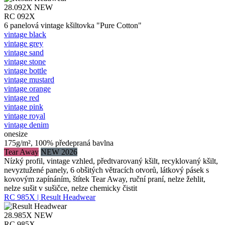
28.092X
NEW
RC 092X
6 panelová vintage kšiltovka "Pure Cotton"
vintage black
vintage grey
vintage sand
vintage stone
vintage bottle
vintage mustard
vintage orange
vintage red
vintage pink
vintage royal
vintage denim
onesize
175g/m², 100% předepraná bavlna
Tear Away
NEW 2026
Nízký profil, vintage vzhled, předtvarovaný kšilt, recyklovaný kšilt,
nevyztužené panely, 6 obšitých větracích otvorů, látkový pásek s
kovovým zapínáním, štítek Tear Away, ruční praní, nelze žehlit,
nelze sušit v sušičce, nelze chemicky čistit
RC 985X | Result Headwear
28.985X
NEW
RC 985X