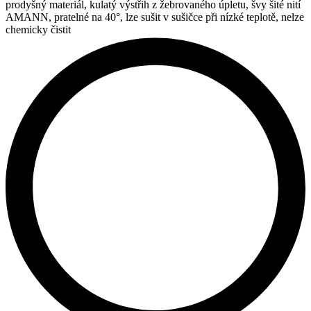
prodyšný materiál, kulatý výstřih z žebrovaného úpletu, švy šité nití
AMANN, pratelné na 40°, lze sušit v sušičce při nízké teplotě, nelze
chemicky čistit