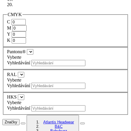
CMYK
C
M
Y
K
Pantonu®
Vyberte
Vyhledávání
RAL
Vyberte
Vyhledávání
HKS
Vyberte
Vyhledávání
Značky
Atlantis Headwear
B&C
Babybugz