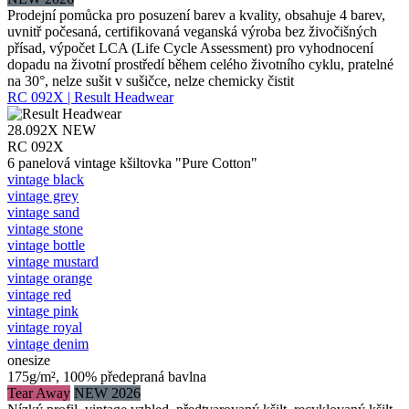
Prodejní pomůcka pro posuzení barev a kvality, obsahuje 4 barev,
uvnitř počesaná, certifikovaná veganská výroba bez živočišných
přísad, výpočet LCA (Life Cycle Assessment) pro vyhodnocení
dopadu na životní prostředí během celého životního cyklu, pratelné
na 30°, nelze sušit v sušičce, nelze chemicky čistit
RC 092X | Result Headwear
28.092X
NEW
RC 092X
6 panelová vintage kšiltovka "Pure Cotton"
vintage black
vintage grey
vintage sand
vintage stone
vintage bottle
vintage mustard
vintage orange
vintage red
vintage pink
vintage royal
vintage denim
onesize
175g/m², 100% předepraná bavlna
Tear Away
NEW 2026