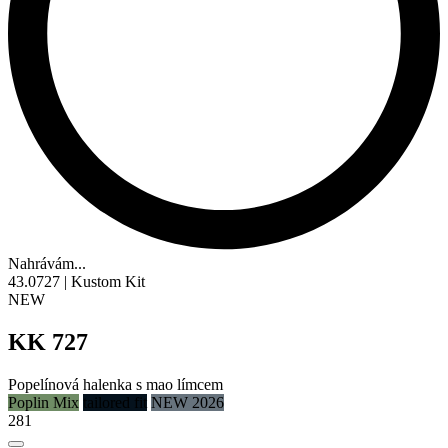
Nahrávám...
43.0727 | Kustom Kit
NEW
KK 727
Popelínová halenka s mao límcem
Poplin Mix
tailored fit
NEW 2026
281