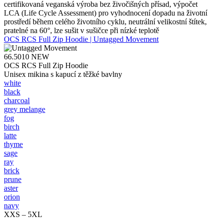
certifikovaná veganská výroba bez živočišných přísad, výpočet
LCA (Life Cycle Assessment) pro vyhodnocení dopadu na životní
prostředí během celého životního cyklu, neutrální velikostní štítek,
pratelné na 60°, lze sušit v sušičce při nízké teplotě
OCS RCS Full Zip Hoodie | Untagged Movement
66.5010
NEW
OCS RCS Full Zip Hoodie
Unisex mikina s kapucí z těžké bavlny
white
black
charcoal
grey melange
fog
birch
latte
thyme
sage
ray
brick
prune
aster
orion
navy
XXS – 5XL