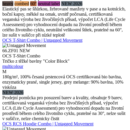
heavy
combed
60°
neutral label
NEW 2026
Elastický pas se šňůrkou, žebrované manžety v pase a na kotnících,
boční kapsy, měkké na omak, uvnitř počesaná, certifikovaná
veganská výroba bez živočišných přísad, výpočet LCA (Life Cycle
Assessment) pro vyhodnocení dopadu na životní prostředí během
celého životního cyklu, neutrální velikostní štítek, pratelné na 60°,
lze sušit v sušičce při nízké teplotě
OCS T-Shirt Combo | Untagged Movement
66.ZF01
NEW
OCS T-Shirt Combo
Tričko z těžké bavlny "Color Block"
multicolour
M
180g/m², 100% česaná prstencová OCS certifikovaná bio bavlna,
enzymaticky prané, single jersey, grey melange: 90% bavlna, 10%
viskóza
NEW 2026
Prodejní pomůcka pro posuzení barev a kvality, obsahuje 9 barev,
certifikovaná veganská výroba bez živočišných přísad, výpočet
LCA (Life Cycle Assessment) pro vyhodnocení dopadu na životní
prostředí během celého životního cyklu, pratelné na 30°, nelze sušit
v sušičce, nelze chemicky čistit
OCS RCS Hoodie Combo | Untagged Movement