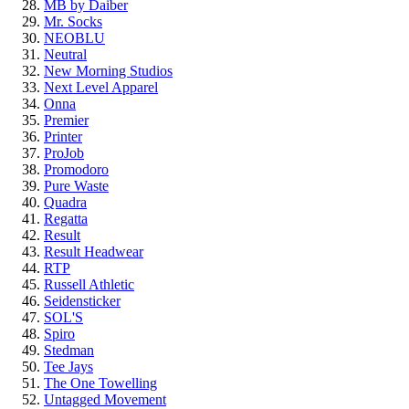
MB by Daiber
Mr. Socks
NEOBLU
Neutral
New Morning Studios
Next Level Apparel
Onna
Premier
Printer
ProJob
Promodoro
Pure Waste
Quadra
Regatta
Result
Result Headwear
RTP
Russell Athletic
Seidensticker
SOL'S
Spiro
Stedman
Tee Jays
The One Towelling
Untagged Movement