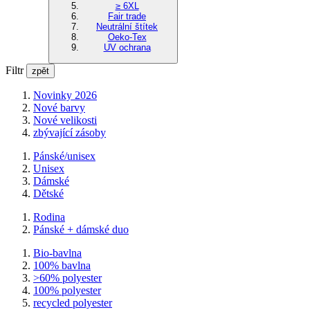
≥ 6XL
Fair trade
Neutrální štítek
Oeko-Tex
UV ochrana
Filtr
zpět
Novinky 2026
Nové barvy
Nové velikosti
zbývající zásoby
Pánské/unisex
Unisex
Dámské
Dětské
Rodina
Pánské + dámské duo
Bio-bavlna
100% bavlna
>60% polyester
100% polyester
recycled polyester