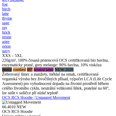
fog
birch
latte
thyme
sage
ray
brick
prune
aster
orion
navy
XXS – 5XL
220g/m², 100% česaná prstencová OCS certifikovaná bio bavlna,
enzymaticky prané, grey melange: 90% bavlna, 10% viskóza
heavy
combed
60°
neutral label
NEW 2026
Žebrovaný límec a manžety, měkké na omak, certifikovaná
veganská výroba bez živočišných přísad, výpočet LCA (Life Cycle
Assessment) pro vyhodnocení dopadu na životní prostředí během
celého životního cyklu, neutrální velikostní štítek, pratelné na 60°,
lze sušit v sušičce při nízké teplotě
OCS RCS Hoodie | Untagged Movement
66.4010
NEW
OCS RCS Hoodie