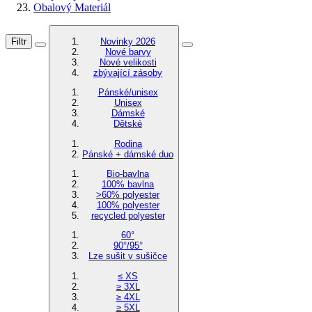
Obalový Materiál
Filtr
Novinky 2026
Nové barvy
Nové velikosti
zbývající zásoby
Pánské/unisex
Unisex
Dámské
Dětské
Rodina
Pánské + dámské duo
Bio-bavlna
100% bavlna
>60% polyester
100% polyester
recycled polyester
60°
90°/95°
Lze sušit v sušičce
≤ XS
≥ 3XL
≥ 4XL
≥ 5XL