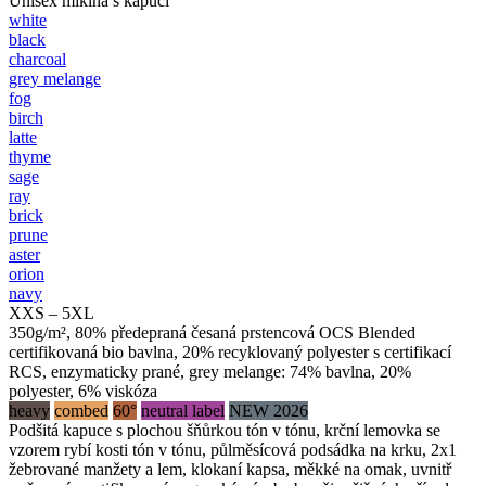
Unisex mikina s kapucí
white
black
charcoal
grey melange
fog
birch
latte
thyme
sage
ray
brick
prune
aster
orion
navy
XXS – 5XL
350g/m², 80% předepraná česaná prstencová OCS Blended
certifikovaná bio bavlna, 20% recyklovaný polyester s certifikací
RCS, enzymaticky prané, grey melange: 74% bavlna, 20%
polyester, 6% viskóza
heavy
combed
60°
neutral label
NEW 2026
Podšitá kapuce s plochou šňůrkou tón v tónu, krční lemovka se
vzorem rybí kosti tón v tónu, půlměsícová podsádka na krku, 2x1
žebrované manžety a lem, klokaní kapsa, měkké na omak, uvnitř