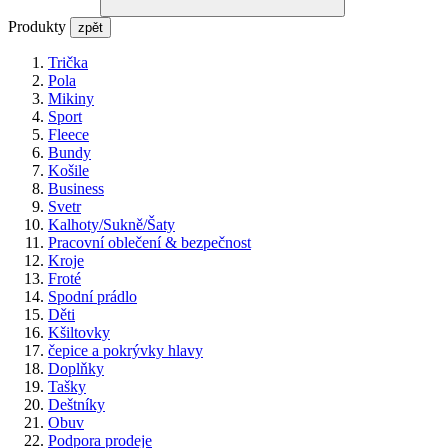
Produkty
zpět
Trička
Pola
Mikiny
Sport
Fleece
Bundy
Košile
Business
Svetr
Kalhoty/Sukně/Šaty
Pracovní oblečení & bezpečnost
Kroje
Froté
Spodní prádlo
Děti
Kšiltovky
čepice a pokrývky hlavy
Doplňky
Tašky
Deštníky
Obuv
Podpora prodeje