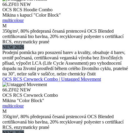
66.ZF03
NEW
OCS RCS Hoodie Combo
Mikina s kapucí "Color Block"
multicolour
M
350g/m², 80% předepraná česaná prstencová OCS Blended
certifikovaná bio bavlna, 20% recyklovaný polyester s certifikací
RCS, enzymaticky prané
NEW 2026
Prodejní pomůcka pro posuzení barev a kvality, obsahuje 4 barev,
uvnitř počesaná, certifikovaná veganská výroba bez živočišných
přísad, výpočet LCA (Life Cycle Assessment) pro vyhodnocení
dopadu na životní prostředí během celého životního cyklu, pratelné
na 30°, nelze sušit v sušičce, nelze chemicky čistit
OCS RCS Crewneck Combo | Untagged Movement
66.ZF02
NEW
OCS RCS Crewneck Combo
Mikina "Color Block"
multicolour
M
350g/m², 80% předepraná česaná prstencová OCS Blended
certifikovaná bio bavlna, 20% recyklovaný polyester s certifikací
RCS, enzymaticky prané
NEW 2026