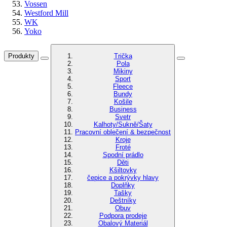
Vossen
Westford Mill
WK
Yoko
Produkty
Trička
Pola
Mikiny
Sport
Fleece
Bundy
Košile
Business
Svetr
Kalhoty/Sukně/Šaty
Pracovní oblečení & bezpečnost
Kroje
Froté
Spodní prádlo
Děti
Kšiltovky
čepice a pokrývky hlavy
Doplňky
Tašky
Deštníky
Obuv
Podpora prodeje
Obalový Materiál