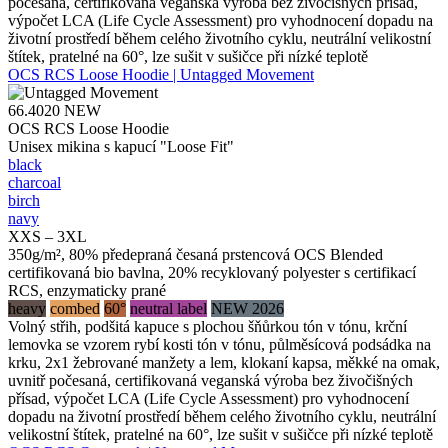
počesaná, certifikovaná veganská výroba bez živočišných přísad,
výpočet LCA (Life Cycle Assessment) pro vyhodnocení dopadu na
životní prostředí během celého životního cyklu, neutrální velikostní
štítek, pratelné na 60°, lze sušit v sušičce při nízké teplotě
OCS RCS Loose Hoodie | Untagged Movement
66.4020
NEW
OCS RCS Loose Hoodie
Unisex mikina s kapucí "Loose Fit"
black
charcoal
birch
navy
XXS – 3XL
350g/m², 80% předepraná česaná prstencová OCS Blended
certifikovaná bio bavlna, 20% recyklovaný polyester s certifikací
RCS, enzymaticky prané
heavy
combed
60°
neutral label
NEW 2026
Volný střih, podšitá kapuce s plochou šňůrkou tón v tónu, krční
lemovka se vzorem rybí kosti tón v tónu, půlměsícová podsádka na
krku, 2x1 žebrované manžety a lem, klokaní kapsa, měkké na omak,
uvnitř počesaná, certifikovaná veganská výroba bez živočišných
přísad, výpočet LCA (Life Cycle Assessment) pro vyhodnocení
dopadu na životní prostředí během celého životního cyklu, neutrální
velikostní štítek, pratelné na 60°, lze sušit v sušičce při nízké teplotě