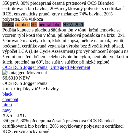
350g/m², 80% předepraná česaná prstencová OCS Blended
certifikovaná bio bavlna, 20% recyklovaný polyester s certifikací
RCS, enzymaticky prané, grey melange: 74% bavlna, 20%
polyester, 6% viskóza
heavy
combed
60°
neutral label
NEW 2026
Podšitá kapuce s plochou šňůrkou tón v tónu, krční lemovka se
vzorem rybí kosti tón v tónu, půlměsícová podsádka na krku, 2x1
žebrované manžety a lem, klokaní kapsa, měkké na omak, uvnitř
počesaná, certifikovaná veganská výroba bez živočišných přísad,
výpočet LCA (Life Cycle Assessment) pro vyhodnocení dopadu na
životní prostředí během celého životního cyklu, neutrální velikostní
štítek, pratelné na 60°, lze sušit v sušičce při nízké teplotě
OCS RCS Jogger Pants | Untagged Movement
66.6010
NEW
OCS RCS Jogger Pants
Unisex tepláky z těžké bavlny
black
charcoal
birch
navy
XXS – 3XL
350g/m², 80% předepraná česaná prstencová OCS Blended
certifikovaná bio bavlna, 20% recyklovaný polyester s certifikací
RCS, enzymaticky prané