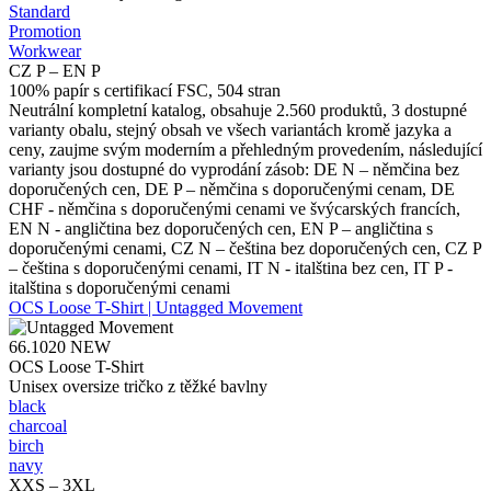
Standard
Promotion
Workwear
CZ P – EN P
100% papír s certifikací FSC, 504 stran
Neutrální kompletní katalog, obsahuje 2.560 produktů, 3 dostupné
varianty obalu, stejný obsah ve všech variantách kromě jazyka a
ceny, zaujme svým moderním a přehledným provedením, následující
varianty jsou dostupné do vyprodání zásob: DE N – němčina bez
doporučených cen, DE P – němčina s doporučenými cenam, DE
CHF - němčina s doporučenými cenami ve švýcarských francích,
EN N - angličtina bez doporučených cen, EN P – angličtina s
doporučenými cenami, CZ N – čeština bez doporučených cen, CZ P
– čeština s doporučenými cenami, IT N - italština bez cen, IT P -
italština s doporučenými cenami
OCS Loose T-Shirt | Untagged Movement
66.1020
NEW
OCS Loose T-Shirt
Unisex oversize tričko z těžké bavlny
black
charcoal
birch
navy
XXS – 3XL