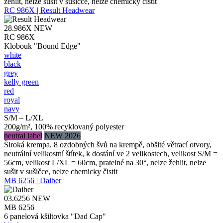
žehlit, nelze sušit v sušičce, nelze chemicky čistit
RC 986X | Result Headwear
28.986X
NEW
RC 986X
Klobouk "Bound Edge"
white
black
grey
kelly green
red
royal
navy
S/M – L/XL
200g/m², 100% recyklovaný polyester
neutral label
NEW 2026
Široká krempa, 8 ozdobných švů na krempě, obšité větrací otvory,
neutrální velikostní štítek, k dostání ve 2 velikostech, velikost S/M =
56cm, velikost L/XL = 60cm, pratelné na 30°, nelze žehlit, nelze
sušit v sušičce, nelze chemicky čistit
MB 6256 | Daiber
03.6256
NEW
MB 6256
6 panelová kšiltovka "Dad Cap"