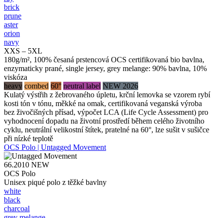
brick
prune
aster
orion
navy
XXS – 5XL
180g/m², 100% česaná prstencová OCS certifikovaná bio bavlna,
enzymaticky prané, single jersey, grey melange: 90% bavlna, 10%
viskóza
heavy
combed
60°
neutral label
NEW 2026
Kulatý výstřih z žebrovaného úpletu, krční lemovka se vzorem rybí
kosti tón v tónu, měkké na omak, certifikovaná veganská výroba
bez živočišných přísad, výpočet LCA (Life Cycle Assessment) pro
vyhodnocení dopadu na životní prostředí během celého životního
cyklu, neutrální velikostní štítek, pratelné na 60°, lze sušit v sušičce
při nízké teplotě
OCS Polo | Untagged Movement
66.2010
NEW
OCS Polo
Unisex piqué polo z těžké bavlny
white
black
charcoal
grey melange