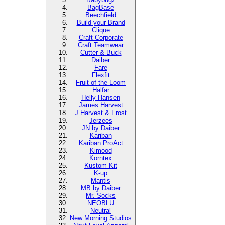
BagBase
Beechfield
Build your Brand
Clique
Craft Corporate
Craft Teamwear
Cutter & Buck
Daiber
Fare
Flexfit
Fruit of the Loom
Halfar
Helly Hansen
James Harvest
J.Harvest & Frost
Jerzees
JN by Daiber
Kariban
Kariban ProAct
Kimood
Korntex
Kustom Kit
K-up
Mantis
MB by Daiber
Mr. Socks
NEOBLU
Neutral
New Morning Studios