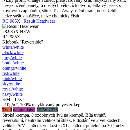
Nízký profil, vintage vzhled, předtvarovaný kšilt, recyklovaný kšilt,
nevyztužené panely, 6 obšitých větracích otvorů, látkový pásek s
kovovým zapínáním, štítek Tear Away, ruční praní, nelze žehlit,
nelze sušit v sušičce, nelze chemicky čistit
RC 985X | Result Headwear
28.985X
NEW
RC 985X
Klobouk "Reversible"
white/​white
black/​white
grey/​white
bottle/​white
orange/​white
red/​white
pink/​white
sky/​white
royal/​white
navy/​white
S/M – L/XL
210g/m², 100% recyklovaný polyester-kepr
Twill
neutral label
NEW 2026
Široká krempa, 8 ozdobných švů na krempě, Bílá uvnitř,
reverzibilní, neutrální velikostní štítek, k dostání ve 2 velikostech,
velikost S/M = 56cm, velikost L/XL = 60cm, pratelné na 30°, nelze