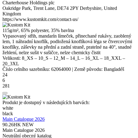
Charterhouse Holdings plc
Oakridge Park, Trent Lane, DE74 2PY Derbyshire, United
Kingdom
https://www.kustomkit.com/contact-us/
115g/m², 65%
polyester
, 35% bavlna
Vypasovaný střih, mandarín límeček, přinechané rukávy, zaoblený
lem, 1 náhradní knoflík, podložená knoflíková léga se čtvercovými
knoflíky,
záševky
na přední a zadní straně, pratelné na 40°, snadné
žehlení, nelze sušit v sušičce, nelze chemicky čistit
Velikosti:
8_XS
–
10_S
–
12_M
–
14_L
–
16_XL
–
18_XXL
–
20_3XL
Číslo celního sazebníku:
62064000
|
Země původu:
Bangladéš
24
6
281
Produkt je dostupný v následujících barvách:
white
black
Main Catalogue 2026
90.26HK
NEW
Main Catalogue 2026
Neutrální obecný katalog