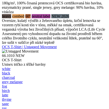
180g/m², 100% česaná prstencová OCS certifikovaná bio bavlna,
enzymaticky prané, single jersey, grey melange: 90% bavlna, 10%
viskóza
heavy
combed
60°
neutral label
NEW 2026
Oversize, kulatý výstřih z žebrovaného úpletu, krční lemovka se
vzorem rybí kosti tón v tónu, měkké na omak, certifikovaná
veganská výroba bez živočišných přísad, výpočet LCA (Life Cycle
Assessment) pro vyhodnocení dopadu na životní prostředí během
celého životního cyklu, neutrální velikostní štítek, pratelné na 60°,
lze sušit v sušičce při nízké teplotě
OCS T-Shirt | Untagged Movement
66.1010
NEW
OCS T-Shirt
Unisex tričko z těžké bavlny
white
black
charcoal
grey melange
fog
birch
latte
thyme
sage
ray