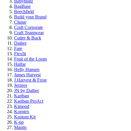
Babybugz
BagBase
Beechfield
Build your Brand
Clique
Craft Corporate
Craft Teamwear
Cutter & Buck
Daiber
Fare
Flexfit
Fruit of the Loom
Halfar
Helly Hansen
James Harvest
J.Harvest & Frost
Jerzees
JN by Daiber
Kariban
Kariban ProAct
Kimood
Korntex
Kustom Kit
K-up
Mantis