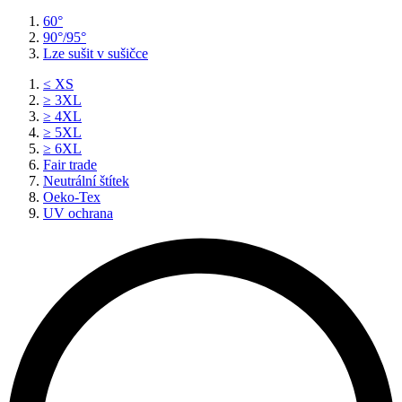
60°
90°/95°
Lze sušit v sušičce
≤ XS
≥ 3XL
≥ 4XL
≥ 5XL
≥ 6XL
Fair trade
Neutrální štítek
Oeko-Tex
UV ochrana