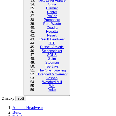
Next Level Apparel
Onna
Premier
Printer
ProJob
Promodoro
Pure Waste
Quadra
Regatta
Result
Result Headwear
RTP
Russell Athletic
Seidensticker
SOL'S
Spiro
Stedman
Tee Jays
The One Towelling
Untagged Movement
Vossen
Westford Mill
WK
Yoko
Značky
zpět
Atlantis Headwear
B&C