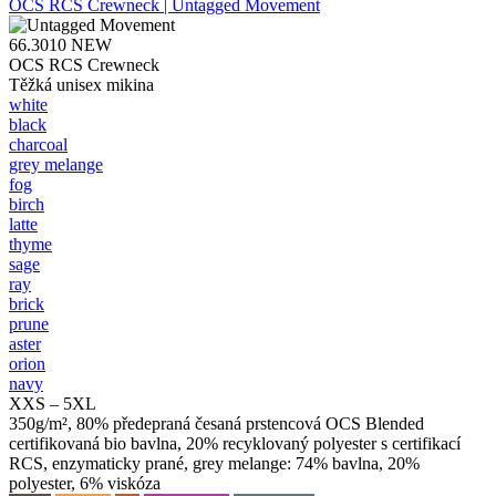
OCS RCS Crewneck | Untagged Movement
66.3010
NEW
OCS RCS Crewneck
Těžká unisex mikina
white
black
charcoal
grey melange
fog
birch
latte
thyme
sage
ray
brick
prune
aster
orion
navy
XXS – 5XL
350g/m², 80% předepraná česaná prstencová OCS Blended
certifikovaná bio bavlna, 20% recyklovaný polyester s certifikací
RCS, enzymaticky prané, grey melange: 74% bavlna, 20%
polyester, 6% viskóza