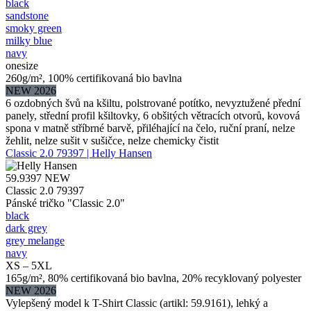
black
sandstone
smoky green
milky blue
navy
onesize
260g/m², 100% certifikovaná bio bavlna
NEW 2026
6 ozdobných švů na kšiltu, polstrované potítko, nevyztužené přední
panely, střední profil kšiltovky, 6 obšitých větracích otvorů, kovová
spona v matně stříbrné barvě, přiléhající na čelo, ruční praní, nelze
žehlit, nelze sušit v sušičce, nelze chemicky čistit
Classic 2.0 79397 | Helly Hansen
59.9397
NEW
Classic 2.0 79397
Pánské tričko "Classic 2.0"
black
dark grey
grey melange
navy
XS – 5XL
165g/m², 80% certifikovaná bio bavlna, 20% recyklovaný polyester
NEW 2026
Vylepšený model k T-Shirt Classic (artikl: 59.9161), lehký a