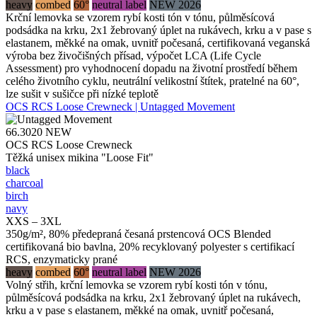
heavy
combed
60°
neutral label
NEW 2026
Krční lemovka se vzorem rybí kosti tón v tónu, půlměsícová
podsádka na krku, 2x1 žebrovaný úplet na rukávech, krku a v pase s
elastanem, měkké na omak, uvnitř počesaná, certifikovaná veganská
výroba bez živočišných přísad, výpočet LCA (Life Cycle
Assessment) pro vyhodnocení dopadu na životní prostředí během
celého životního cyklu, neutrální velikostní štítek, pratelné na 60°,
lze sušit v sušičce při nízké teplotě
OCS RCS Loose Crewneck | Untagged Movement
66.3020
NEW
OCS RCS Loose Crewneck
Těžká unisex mikina "Loose Fit"
black
charcoal
birch
navy
XXS – 3XL
350g/m², 80% předepraná česaná prstencová OCS Blended
certifikovaná bio bavlna, 20% recyklovaný polyester s certifikací
RCS, enzymaticky prané
heavy
combed
60°
neutral label
NEW 2026
Volný střih, krční lemovka se vzorem rybí kosti tón v tónu,
půlměsícová podsádka na krku, 2x1 žebrovaný úplet na rukávech,
krku a v pase s elastanem, měkké na omak, uvnitř počesaná,