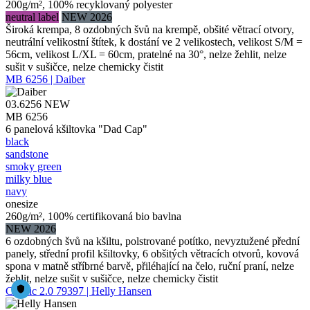
200g/m², 100% recyklovaný polyester
neutral label
NEW 2026
Široká krempa, 8 ozdobných švů na krempě, obšité větrací otvory,
neutrální velikostní štítek, k dostání ve 2 velikostech, velikost S/M =
56cm, velikost L/XL = 60cm, pratelné na 30°, nelze žehlit, nelze
sušit v sušičce, nelze chemicky čistit
MB 6256 | Daiber
03.6256
NEW
MB 6256
6 panelová kšiltovka "Dad Cap"
black
sandstone
smoky green
milky blue
navy
onesize
260g/m², 100% certifikovaná bio bavlna
NEW 2026
6 ozdobných švů na kšiltu, polstrované potítko, nevyztužené přední
panely, střední profil kšiltovky, 6 obšitých větracích otvorů, kovová
spona v matně stříbrné barvě, přiléhající na čelo, ruční praní, nelze
žehlit, nelze sušit v sušičce, nelze chemicky čistit
Classic 2.0 79397 | Helly Hansen