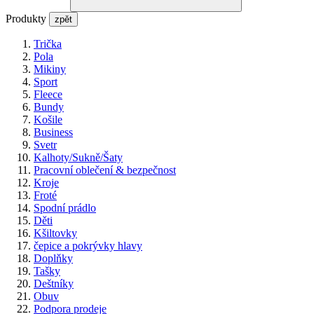
Produkty
zpět
Trička
Pola
Mikiny
Sport
Fleece
Bundy
Košile
Business
Svetr
Kalhoty/Sukně/Šaty
Pracovní oblečení & bezpečnost
Kroje
Froté
Spodní prádlo
Děti
Kšiltovky
čepice a pokrývky hlavy
Doplňky
Tašky
Deštníky
Obuv
Podpora prodeje