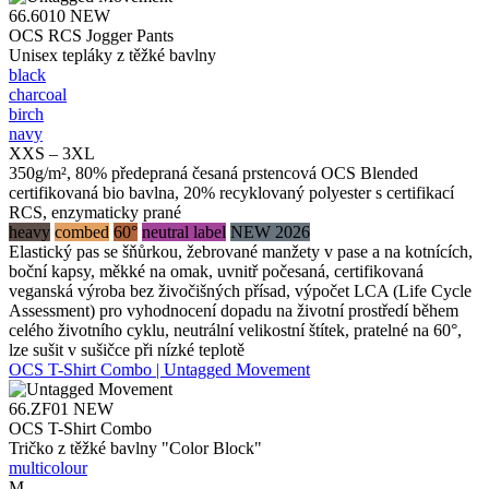
66.6010
NEW
OCS RCS Jogger Pants
Unisex tepláky z těžké bavlny
black
charcoal
birch
navy
XXS – 3XL
350g/m², 80% předepraná česaná prstencová OCS Blended
certifikovaná bio bavlna, 20% recyklovaný polyester s certifikací
RCS, enzymaticky prané
heavy
combed
60°
neutral label
NEW 2026
Elastický pas se šňůrkou, žebrované manžety v pase a na kotnících,
boční kapsy, měkké na omak, uvnitř počesaná, certifikovaná
veganská výroba bez živočišných přísad, výpočet LCA (Life Cycle
Assessment) pro vyhodnocení dopadu na životní prostředí během
celého životního cyklu, neutrální velikostní štítek, pratelné na 60°,
lze sušit v sušičce při nízké teplotě
OCS T-Shirt Combo | Untagged Movement
66.ZF01
NEW
OCS T-Shirt Combo
Tričko z těžké bavlny "Color Block"
multicolour
M