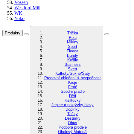
Vossen
Westford Mill
WK
Yoko
Produkty
Trička
Pola
Mikiny
Sport
Fleece
Bundy
Košile
Business
Svetr
Kalhoty/Sukně/Šaty
Pracovní oblečení & bezpečnost
Kroje
Froté
Spodní prádlo
Děti
Kšiltovky
čepice a pokrývky hlavy
Doplňky
Tašky
Deštníky
Obuv
Podpora prodeje
Obalový Materiál