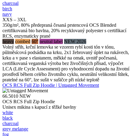
charcoal
birch
navy
XXS – 3XL
350g/m², 80% předepraná česaná prstencová OCS Blended
certifikovaná bio bavlna, 20% recyklovaný polyester s certifikací
RCS, enzymaticky prané
heavy
combed
60°
neutral label
NEW 2026
Volný střih, krční lemovka se vzorem rybí kosti tón v tónu,
půlměsícová podsádka na krku, 2x1 žebrovaný úplet na rukávech,
krku a v pase s elastanem, měkké na omak, uvnitř počesaná,
certifikovaná veganská výroba bez živočišných přísad, výpočet
LCA (Life Cycle Assessment) pro vyhodnocení dopadu na životní
prostředí během celého životního cyklu, neutrální velikostní štítek,
pratelné na 60°, lze sušit v sušičce při nízké teplotě
OCS RCS Full Zip Hoodie | Untagged Movement
66.5010
NEW
OCS RCS Full Zip Hoodie
Unisex mikina s kapucí z těžké bavlny
white
black
charcoal
grey melange
fog