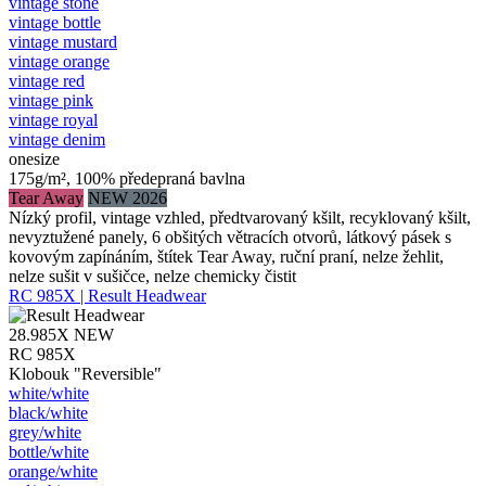
vintage stone
vintage bottle
vintage mustard
vintage orange
vintage red
vintage pink
vintage royal
vintage denim
onesize
175g/m², 100% předepraná bavlna
Tear Away
NEW 2026
Nízký profil, vintage vzhled, předtvarovaný kšilt, recyklovaný kšilt,
nevyztužené panely, 6 obšitých větracích otvorů, látkový pásek s
kovovým zapínáním, štítek Tear Away, ruční praní, nelze žehlit,
nelze sušit v sušičce, nelze chemicky čistit
RC 985X | Result Headwear
28.985X
NEW
RC 985X
Klobouk "Reversible"
white/​white
black/​white
grey/​white
bottle/​white
orange/​white