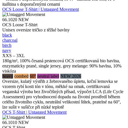
italština s doporučenými cenami
OCS Loose T-Shirt | Untagged Movement
66.1020
NEW
OCS Loose T-Shirt
Unisex oversize tričko z těžké bavlny
black
charcoal
birch
navy
XXS – 3XL
180g/m², 100% česaná prstencová OCS certifikovaná bio bavlna,
enzymaticky prané, single jersey, grey melange: 90% bavlna, 10%
viskóza
heavy
combed
60°
neutral label
NEW 2026
Oversize, kulatý výstřih z žebrovaného úpletu, krční lemovka se
vzorem rybí kosti tón v tónu, měkké na omak, certifikovaná
veganská výroba bez živočišných přísad, výpočet LCA (Life Cycle
Assessment) pro vyhodnocení dopadu na životní prostředí během
celého životního cyklu, neutrální velikostní štítek, pratelné na 60°,
lze sušit v sušičce při nízké teplotě
OCS T-Shirt | Untagged Movement
66.1010
NEW
OCS T-Shirt