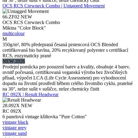
na 30°, nelze sušit v sušičce, nelze chemicky čistit
OCS RCS Crewneck Combo | Untagged Movement
66.ZF02
NEW
OCS RCS Crewneck Combo
Mikina "Color Block"
multicolour
M
350g/m², 80% předepraná česaná prstencová OCS Blended
certifikovaná bio bavlna, 20% recyklovaný polyester s certifikací
RCS, enzymaticky prané
NEW 2026
Prodejní pomůcka pro posuzení barev a kvality, obsahuje 4 barev,
uvnitř počesaná, certifikovaná veganská výroba bez živočišných
přísad, výpočet LCA (Life Cycle Assessment) pro vyhodnocení
dopadu na životní prostředí během celého životního cyklu, pratelné
na 30°, nelze sušit v sušičce, nelze chemicky čistit
RC 092X | Result Headwear
28.092X
NEW
RC 092X
6 panelová vintage kšiltovka "Pure Cotton"
vintage black
vintage grey
vintage sand