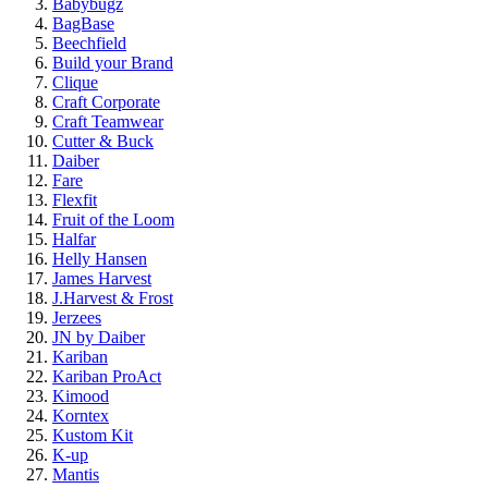
Babybugz
BagBase
Beechfield
Build your Brand
Clique
Craft Corporate
Craft Teamwear
Cutter & Buck
Daiber
Fare
Flexfit
Fruit of the Loom
Halfar
Helly Hansen
James Harvest
J.Harvest & Frost
Jerzees
JN by Daiber
Kariban
Kariban ProAct
Kimood
Korntex
Kustom Kit
K-up
Mantis