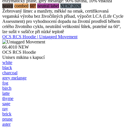
enzymaticky prané, grey melange: 90% bavlna, 10% viskóza
heavy
combed
60°
neutral label
NEW 2026
Žebrovaný límec a manžety, měkké na omak, certifikovaná
veganská výroba bez živočišných přísad, výpočet LCA (Life Cycle
Assessment) pro vyhodnocení dopadu na životní prostředí během
celého životního cyklu, neutrální velikostní štítek, pratelné na 60°,
lze sušit v sušičce při nízké teplotě
OCS RCS Hoodie | Untagged Movement
66.4010
NEW
OCS RCS Hoodie
Unisex mikina s kapucí
white
black
charcoal
grey melange
fog
birch
latte
thyme
sage
ray
brick
prune
aster