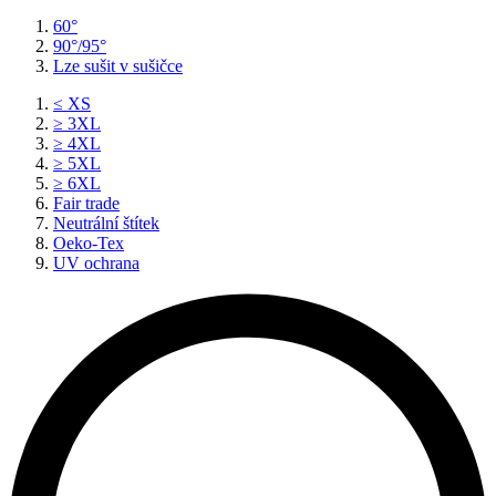
60°
90°/95°
Lze sušit v sušičce
≤ XS
≥ 3XL
≥ 4XL
≥ 5XL
≥ 6XL
Fair trade
Neutrální štítek
Oeko-Tex
UV ochrana