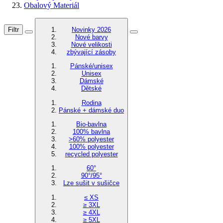
Obalový Materiál
Filtr
Novinky 2026
Nové barvy
Nové velikosti
zbývající zásoby
Pánské/unisex
Unisex
Dámské
Dětské
Rodina
Pánské + dámské duo
Bio-bavlna
100% bavlna
>60% polyester
100% polyester
recycled polyester
60°
90°/95°
Lze sušit v sušičce
≤ XS
≥ 3XL
≥ 4XL
≥ 5XL