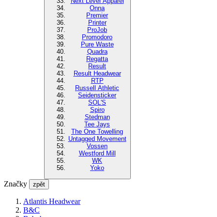
Next Level Apparel
Onna
Premier
Printer
ProJob
Promodoro
Pure Waste
Quadra
Regatta
Result
Result Headwear
RTP
Russell Athletic
Seidensticker
SOL'S
Spiro
Stedman
Tee Jays
The One Towelling
Untagged Movement
Vossen
Westford Mill
WK
Yoko
Značky
zpět
Atlantis Headwear
B&C