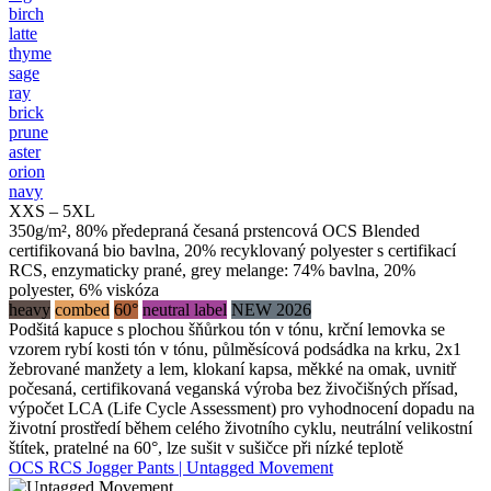
birch
latte
thyme
sage
ray
brick
prune
aster
orion
navy
XXS – 5XL
350g/m², 80% předepraná česaná prstencová OCS Blended
certifikovaná bio bavlna, 20% recyklovaný polyester s certifikací
RCS, enzymaticky prané, grey melange: 74% bavlna, 20%
polyester, 6% viskóza
heavy
combed
60°
neutral label
NEW 2026
Podšitá kapuce s plochou šňůrkou tón v tónu, krční lemovka se
vzorem rybí kosti tón v tónu, půlměsícová podsádka na krku, 2x1
žebrované manžety a lem, klokaní kapsa, měkké na omak, uvnitř
počesaná, certifikovaná veganská výroba bez živočišných přísad,
výpočet LCA (Life Cycle Assessment) pro vyhodnocení dopadu na
životní prostředí během celého životního cyklu, neutrální velikostní
štítek, pratelné na 60°, lze sušit v sušičce při nízké teplotě
OCS RCS Jogger Pants | Untagged Movement