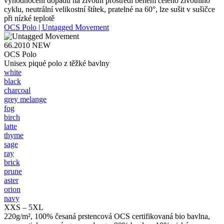
vyhodnocení dopadu na životní prostředí během celého životního
cyklu, neutrální velikostní štítek, pratelné na 60°, lze sušit v sušičce
při nízké teplotě
OCS Polo | Untagged Movement
66.2010
NEW
OCS Polo
Unisex piqué polo z těžké bavlny
white
black
charcoal
grey melange
fog
birch
latte
thyme
sage
ray
brick
prune
aster
orion
navy
XXS – 5XL
220g/m², 100% česaná prstencová OCS certifikovaná bio bavlna,