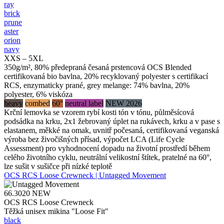
ray
brick
prune
aster
orion
navy
XXS – 5XL
350g/m², 80% předepraná česaná prstencová OCS Blended
certifikovaná bio bavlna, 20% recyklovaný polyester s certifikací
RCS, enzymaticky prané, grey melange: 74% bavlna, 20%
polyester, 6% viskóza
heavy
combed
60°
neutral label
NEW 2026
Krční lemovka se vzorem rybí kosti tón v tónu, půlměsícová
podsádka na krku, 2x1 žebrovaný úplet na rukávech, krku a v pase s
elastanem, měkké na omak, uvnitř počesaná, certifikovaná veganská
výroba bez živočišných přísad, výpočet LCA (Life Cycle
Assessment) pro vyhodnocení dopadu na životní prostředí během
celého životního cyklu, neutrální velikostní štítek, pratelné na 60°,
lze sušit v sušičce při nízké teplotě
OCS RCS Loose Crewneck | Untagged Movement
66.3020
NEW
OCS RCS Loose Crewneck
Těžká unisex mikina "Loose Fit"
black