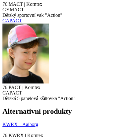
76.MACT | Korntex
GYMACT
Dětský sportovní vak "Action"
CAPACT
76.PACT | Korntex
CAPACT
Dětská 5
panelová kšiltovka
"Action"
Alternativní produkty
KWRX – Aalborg
76.KWRX | Korntex