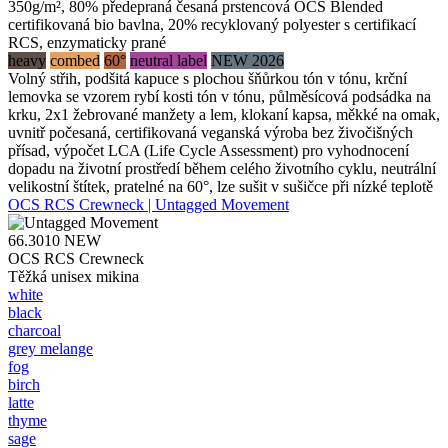
350g/m², 80% předepraná česaná prstencová OCS Blended
certifikovaná bio bavlna, 20% recyklovaný polyester s certifikací
RCS, enzymaticky prané
heavy
combed
60°
neutral label
NEW 2026
Volný střih, podšitá kapuce s plochou šňůrkou tón v tónu, krční
lemovka se vzorem rybí kosti tón v tónu, půlměsícová podsádka na
krku, 2x1 žebrované manžety a lem, klokaní kapsa, měkké na omak,
uvnitř počesaná, certifikovaná veganská výroba bez živočišných
přísad, výpočet LCA (Life Cycle Assessment) pro vyhodnocení
dopadu na životní prostředí během celého životního cyklu, neutrální
velikostní štítek, pratelné na 60°, lze sušit v sušičce při nízké teplotě
OCS RCS Crewneck | Untagged Movement
66.3010
NEW
OCS RCS Crewneck
Těžká unisex mikina
white
black
charcoal
grey melange
fog
birch
latte
thyme
sage