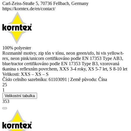
Carl-Zeiss-Straße 5, 70736 Fellbach, Germany
https://korntex.de/en/contact/
100%
polyester
Rozmanité motivy, zip tón v tónu, neon green/ufo, hi vis yellow/t-
rex, neon pink/unicorn certifikováno podle EN 17353 Type AB3,
blue/tractor certifikováno podle EN 17353 Type B3, vzorovaná
tkanina s reflexním povrchem, XXS 3-4 roky, XS 5-7 let, S 8-10 let
Velikosti:
XXS
–
XS
–
S
Číslo celního sazebníku:
61103091
|
Země původu:
Čína
25
1
Velikostní tabulka
353