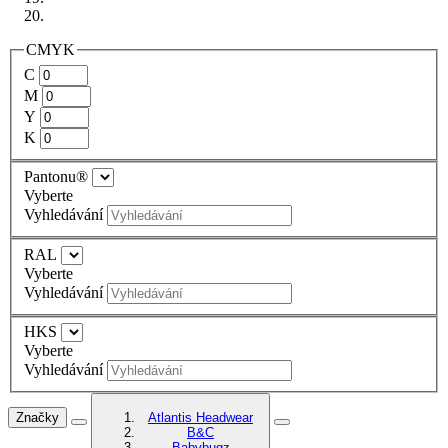
CMYK
C
M
Y
K
Pantonu®
Vyberte
Vyhledávání
RAL
Vyberte
Vyhledávání
HKS
Vyberte
Vyhledávání
Značky
Atlantis Headwear
B&C
Babybugz