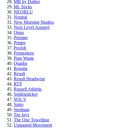
MB by Daiber
Mr. Socks
NEOBLU
Neutral
New Morning Studios
Next Level Apparel
Onna
Premier
Printer
ProJob
Promodoro
Pure Waste
Quadra
Regatta
Result
Result Headwear
RTP
Russell Athletic
Seidensticker
SOL'S
Spiro
Stedman
Tee Jays
The One Towelling
Untagged Movement