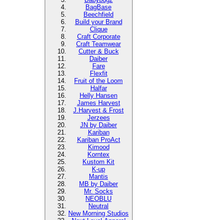
BagBase
Beechfield
Build your Brand
Clique
Craft Corporate
Craft Teamwear
Cutter & Buck
Daiber
Fare
Flexfit
Fruit of the Loom
Halfar
Helly Hansen
James Harvest
J.Harvest & Frost
Jerzees
JN by Daiber
Kariban
Kariban ProAct
Kimood
Korntex
Kustom Kit
K-up
Mantis
MB by Daiber
Mr. Socks
NEOBLU
Neutral
New Morning Studios