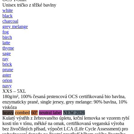
Unisex tričko z těžké bavlny
white
black
charcoal
grey melange
fog
birch
latte
thyme
sage
ray
brick
prune
aster
orion
navy
XXS – 5XL
180g/m², 100% česaná prstencová OCS certifikovaná bio bavlna,
enzymaticky prané, single jersey, grey melange: 90% bavlna, 10%
viskóza
heavy
combed
60°
neutral label
NEW 2026
Kulatý výstřih z žebrovaného úpletu, krční lemovka se vzorem rybí
kosti tón v tónu, měkké na omak, certifikovaná veganská výroba
bez živočišných přísad, výpočet LCA (Life Cycle Assessment) pro