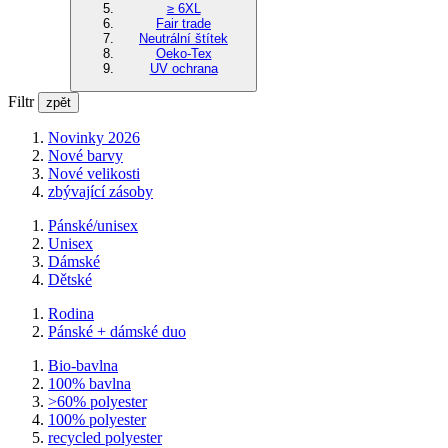
≥ 6XL
Fair trade
Neutrální štítek
Oeko-Tex
UV ochrana
Filtr
zpět
Novinky 2026
Nové barvy
Nové velikosti
zbývající zásoby
Pánské/unisex
Unisex
Dámské
Dětské
Rodina
Pánské + dámské duo
Bio-bavlna
100% bavlna
>60% polyester
100% polyester
recycled polyester