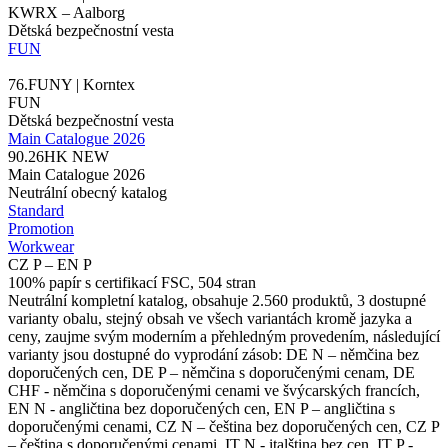
KWRX – Aalborg
Dětská bezpečnostní vesta
FUN
76.FUNY | Korntex
FUN
Dětská bezpečnostní vesta
Main Catalogue 2026
90.26HK
NEW
Main Catalogue 2026
Neutrální obecný katalog
Standard
Promotion
Workwear
CZ P – EN P
100% papír s certifikací FSC, 504 stran
Neutrální kompletní katalog, obsahuje 2.560 produktů, 3 dostupné
varianty obalu, stejný obsah ve všech variantách kromě jazyka a
ceny, zaujme svým moderním a přehledným provedením, následující
varianty jsou dostupné do vyprodání zásob: DE N – němčina bez
doporučených cen, DE P – němčina s doporučenými cenam, DE
CHF - němčina s doporučenými cenami ve švýcarských francích,
EN N - angličtina bez doporučených cen, EN P – angličtina s
doporučenými cenami, CZ N – čeština bez doporučených cen, CZ P
– čeština s doporučenými cenami, IT N - italština bez cen, IT P -