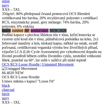
orion
navy
XXS – 5XL
350g/m², 80% předepraná česaná prstencová OCS Blended
certifikovaná bio bavlna, 20% recyklovaný polyester s certifikací
RCS, enzymaticky prané, grey melange: 74% bavlna, 20%
polyester, 6% viskóza
heavy
combed
60°
neutral label
NEW 2026
Podšitá kapuce s plochou šňůrkou tón v tónu, krční lemovka se
vzorem rybí kosti tón v tónu, půlměsícová podsádka na krku, 2x1
žebrované manžety a lem, klokaní kapsa, měkké na omak, uvnitř
počesaná, certifikovaná veganská výroba bez živočišných přísad,
výpočet LCA (Life Cycle Assessment) pro vyhodnocení dopadu na
životní prostředí během celého životního cyklu, neutrální velikostní
štítek, pratelné na 60°, lze sušit v sušičce při nízké teplotě
OCS RCS Loose Hoodie | Untagged Movement
66.4020
NEW
OCS RCS Loose Hoodie
Unisex mikina s kapucí "Loose Fit"
black
charcoal
birch
navy
XXS – 3XL