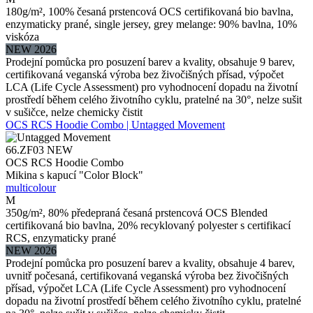
180g/m², 100% česaná prstencová OCS certifikovaná bio bavlna,
enzymaticky prané, single jersey, grey melange: 90% bavlna, 10%
viskóza
NEW 2026
Prodejní pomůcka pro posuzení barev a kvality, obsahuje 9 barev,
certifikovaná veganská výroba bez živočišných přísad, výpočet
LCA (Life Cycle Assessment) pro vyhodnocení dopadu na životní
prostředí během celého životního cyklu, pratelné na 30°, nelze sušit
v sušičce, nelze chemicky čistit
OCS RCS Hoodie Combo | Untagged Movement
66.ZF03
NEW
OCS RCS Hoodie Combo
Mikina s kapucí "Color Block"
multicolour
M
350g/m², 80% předepraná česaná prstencová OCS Blended
certifikovaná bio bavlna, 20% recyklovaný polyester s certifikací
RCS, enzymaticky prané
NEW 2026
Prodejní pomůcka pro posuzení barev a kvality, obsahuje 4 barev,
uvnitř počesaná, certifikovaná veganská výroba bez živočišných
přísad, výpočet LCA (Life Cycle Assessment) pro vyhodnocení
dopadu na životní prostředí během celého životního cyklu, pratelné