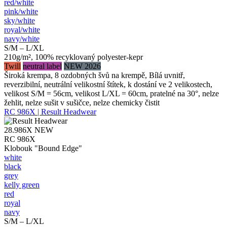
red/​white
pink/​white
sky/​white
royal/​white
navy/​white
S/M – L/XL
210g/m², 100% recyklovaný polyester-kepr
Twill
neutral label
NEW 2026
Široká krempa, 8 ozdobných švů na krempě, Bílá uvnitř,
reverzibilní, neutrální velikostní štítek, k dostání ve 2 velikostech,
velikost S/M = 56cm, velikost L/XL = 60cm, pratelné na 30°, nelze
žehlit, nelze sušit v sušičce, nelze chemicky čistit
RC 986X | Result Headwear
28.986X
NEW
RC 986X
Klobouk "Bound Edge"
white
black
grey
kelly green
red
royal
navy
S/M – L/XL