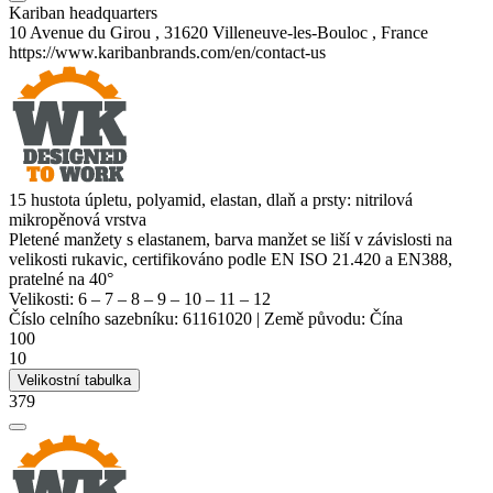
Kariban headquarters
10 Avenue du Girou , 31620 Villeneuve-les-Bouloc , France
https://www.karibanbrands.com/en/contact-us
15 hustota úpletu, polyamid,
elastan
, dlaň a prsty: nitrilová
mikropěnová vrstva
Pletené manžety s elastanem, barva manžet se liší v závislosti na
velikosti rukavic, certifikováno podle EN ISO 21.420 a EN388,
pratelné na 40°
Velikosti:
6
–
7
–
8
–
9
–
10
–
11
–
12
Číslo celního sazebníku:
61161020
|
Země původu:
Čína
100
10
Velikostní tabulka
379