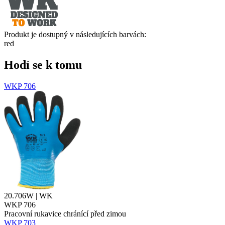
Produkt je dostupný v následujících barvách:
red
Hodí se k tomu
WKP 706
20.706W | WK
WKP 706
Pracovní rukavice chránící před zimou
WKP 703