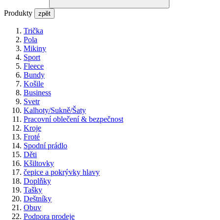
Produkty
zpět
Trička
Pola
Mikiny
Sport
Fleece
Bundy
Košile
Business
Svetr
Kalhoty/Sukně/Šaty
Pracovní oblečení & bezpečnost
Kroje
Froté
Spodní prádlo
Děti
Kšiltovky
čepice a pokrývky hlavy
Doplňky
Tašky
Deštníky
Obuv
Podpora prodeje