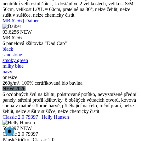
neutrální velikostní štítek, k dostání ve 2 velikostech, velikost S/M =
56cm, velikost L/XL = 60cm, pratelné na 30°, nelze žehlit, nelze
sušit v sušičce, nelze chemicky čistit
MB 6256 | Daiber
03.6256
NEW
MB 6256
6 panelová kšiltovka "Dad Cap"
black
sandstone
smoky green
milky blue
navy
onesize
260g/m², 100% certifikovaná bio bavlna
NEW 2026
6 ozdobných švů na kšiltu, polstrované potítko, nevyztužené přední
panely, střední profil kšiltovky, 6 obšitých větracích otvorů, kovová
spona v matně stříbrné barvě, přiléhající na čelo, ruční praní, nelze
žehlit, nelze sušit v sušičce, nelze chemicky čistit
Classic 2.0 79397 | Helly Hansen
59.9397
NEW
Classic 2.0 79397
Pánské tričko "Classic 2.0"