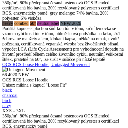
350g/m², 80% předepraná česaná prstencová OCS Blended
certifikovaná bio bavlna, 20% recyklovaný polyester s certifikací
RCS, enzymaticky prané, grey melange: 74% bavlna, 20%
polyester, 6% viskóza
heavy
combed
60°
neutral label
NEW 2026
Podšitá kapuce s plochou šňůrkou tón v tónu, krční lemovka se
vzorem rybí kosti tón v tónu, půlměsícová podsádka na krku, 2x1
žebrované manžety a lem, klokaní kapsa, měkké na omak, uvnitř
počesaná, certifikovaná veganská výroba bez živočišných přísad,
výpočet LCA (Life Cycle Assessment) pro vyhodnocení dopadu na
životní prostředí během celého životního cyklu, neutrální velikostní
štítek, pratelné na 60°, lze sušit v sušičce při nízké teplotě
OCS RCS Loose Hoodie | Untagged Movement
66.4020
NEW
OCS RCS Loose Hoodie
Unisex mikina s kapucí "Loose Fit"
black
charcoal
birch
navy
XXS – 3XL
350g/m², 80% předepraná česaná prstencová OCS Blended
certifikovaná bio bavlna, 20% recyklovaný polyester s certifikací
RCS, enzymaticky prané