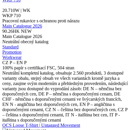
20.710W | WK
WKP 710
Pracovní rukavice s ochranou proti nárazu
Main Catalogue 2026
90.26HK
NEW
Main Catalogue 2026
Neutrální obecný katalog
Standard
Promotion
Workwear
CZ P – EN P
100% papír s certifikací FSC, 504 stran
Neutrální kompletní katalog, obsahuje 2.560 produktů, 3 dostupné
varianty obalu, stejný obsah ve všech variantách kromě jazyka a
ceny, zaujme svým moderním a přehledným provedením, následující
varianty jsou dostupné do vyprodání zásob: DE N – němčina bez
doporučených cen, DE P – němčina s doporučenými cenam, DE
CHF - němčina s doporučenými cenami ve švýcarských francích,
EN N - angličtina bez doporučených cen, EN P – angličtina s
doporučenými cenami, CZ N – čeština bez doporučených cen, CZ P
– čeština s doporučenými cenami, IT N - italština bez cen, IT P -
italština s doporučenými cenami
OCS Loose T-Shirt | Untagged Movement