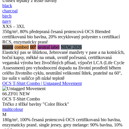
Unisex tepláky z těžké bavlny
black
charcoal
birch
navy
XXS – 3XL
350g/m², 80% předepraná česaná prstencová OCS Blended
certifikovaná bio bavlna, 20% recyklovaný polyester s certifikací
RCS, enzymaticky prané
heavy
combed
60°
neutral label
NEW 2026
Elastický pas se šňůrkou, žebrované manžety v pase a na kotnících,
boční kapsy, měkké na omak, uvnitř počesaná, certifikovaná
veganská výroba bez živočišných přísad, výpočet LCA (Life Cycle
Assessment) pro vyhodnocení dopadu na životní prostředí během
celého životního cyklu, neutrální velikostní štítek, pratelné na 60°,
lze sušit v sušičce při nízké teplotě
OCS T-Shirt Combo | Untagged Movement
66.ZF01
NEW
OCS T-Shirt Combo
Tričko z těžké bavlny "Color Block"
multicolour
M
180g/m², 100% česaná prstencová OCS certifikovaná bio bavlna,
enzymaticky prané, single jersey, grey melange: 90% bavlna, 10%