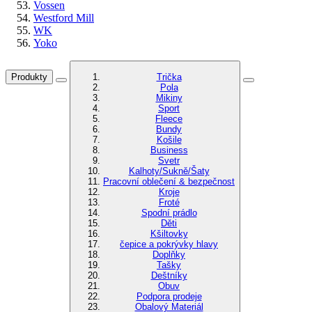
Vossen
Westford Mill
WK
Yoko
Produkty
Trička
Pola
Mikiny
Sport
Fleece
Bundy
Košile
Business
Svetr
Kalhoty/Sukně/Šaty
Pracovní oblečení & bezpečnost
Kroje
Froté
Spodní prádlo
Děti
Kšiltovky
čepice a pokrývky hlavy
Doplňky
Tašky
Deštníky
Obuv
Podpora prodeje
Obalový Materiál