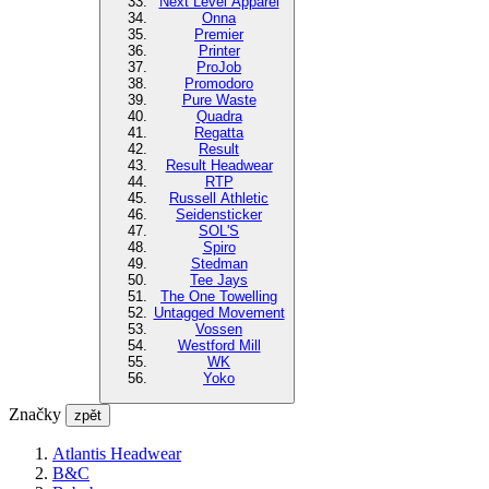
Next Level Apparel
Onna
Premier
Printer
ProJob
Promodoro
Pure Waste
Quadra
Regatta
Result
Result Headwear
RTP
Russell Athletic
Seidensticker
SOL'S
Spiro
Stedman
Tee Jays
The One Towelling
Untagged Movement
Vossen
Westford Mill
WK
Yoko
Značky
zpět
Atlantis Headwear
B&C