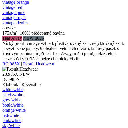
vintage orange
vintage red
vintage pink
vintage royal
vintage denim
onesize
175g/m², 100% předepraná bavlna
Tear Away
NEW 2026
Nízký profil, vintage vzhled, předtvarovaný kšilt, recyklovaný kšilt,
nevyztužené panely, 6 obšitých větracích otvorů, látkový pásek s
kovovým zapínáním, štítek Tear Away, ruční praní, nelze žehlit,
nelze sušit v sušičce, nelze chemicky čistit
RC 985X | Result Headwear
28.985X
NEW
RC 985X
Klobouk "Reversible"
white/​white
black/​white
grey/​white
bottle/​white
orange/​white
red/​white
pink/​white
sky/​white