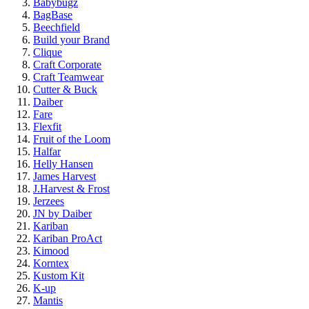
Babybugz
BagBase
Beechfield
Build your Brand
Clique
Craft Corporate
Craft Teamwear
Cutter & Buck
Daiber
Fare
Flexfit
Fruit of the Loom
Halfar
Helly Hansen
James Harvest
J.Harvest & Frost
Jerzees
JN by Daiber
Kariban
Kariban ProAct
Kimood
Korntex
Kustom Kit
K-up
Mantis