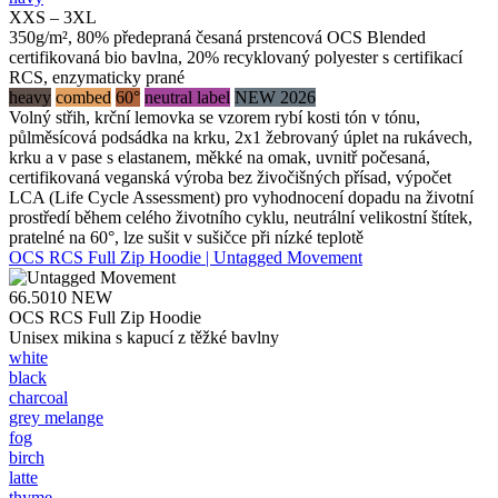
XXS – 3XL
350g/m², 80% předepraná česaná prstencová OCS Blended
certifikovaná bio bavlna, 20% recyklovaný polyester s certifikací
RCS, enzymaticky prané
heavy
combed
60°
neutral label
NEW 2026
Volný střih, krční lemovka se vzorem rybí kosti tón v tónu,
půlměsícová podsádka na krku, 2x1 žebrovaný úplet na rukávech,
krku a v pase s elastanem, měkké na omak, uvnitř počesaná,
certifikovaná veganská výroba bez živočišných přísad, výpočet
LCA (Life Cycle Assessment) pro vyhodnocení dopadu na životní
prostředí během celého životního cyklu, neutrální velikostní štítek,
pratelné na 60°, lze sušit v sušičce při nízké teplotě
OCS RCS Full Zip Hoodie | Untagged Movement
66.5010
NEW
OCS RCS Full Zip Hoodie
Unisex mikina s kapucí z těžké bavlny
white
black
charcoal
grey melange
fog
birch
latte
thyme