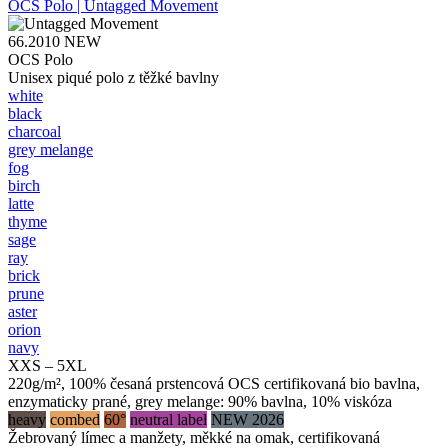
OCS Polo | Untagged Movement
66.2010
NEW
OCS Polo
Unisex piqué polo z těžké bavlny
white
black
charcoal
grey melange
fog
birch
latte
thyme
sage
ray
brick
prune
aster
orion
navy
XXS – 5XL
220g/m², 100% česaná prstencová OCS certifikovaná bio bavlna,
enzymaticky prané, grey melange: 90% bavlna, 10% viskóza
heavy
combed
60°
neutral label
NEW 2026
Žebrovaný límec a manžety, měkké na omak, certifikovaná