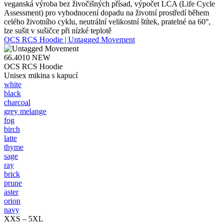
veganská výroba bez živočišných přísad, výpočet LCA (Life Cycle
Assessment) pro vyhodnocení dopadu na životní prostředí během
celého životního cyklu, neutrální velikostní štítek, pratelné na 60°,
lze sušit v sušičce při nízké teplotě
OCS RCS Hoodie | Untagged Movement
66.4010
NEW
OCS RCS Hoodie
Unisex mikina s kapucí
white
black
charcoal
grey melange
fog
birch
latte
thyme
sage
ray
brick
prune
aster
orion
navy
XXS – 5XL