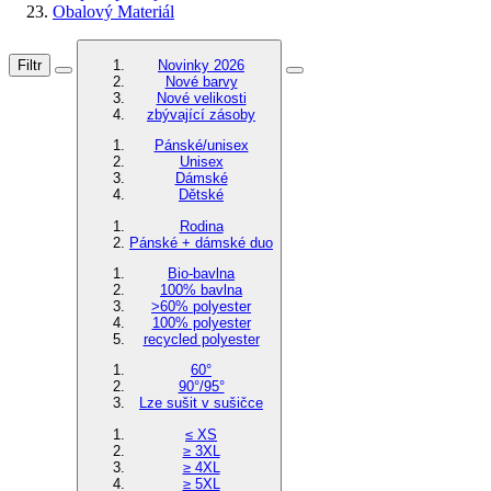
Obalový Materiál
Filtr
Novinky 2026
Nové barvy
Nové velikosti
zbývající zásoby
Pánské/unisex
Unisex
Dámské
Dětské
Rodina
Pánské + dámské duo
Bio-bavlna
100% bavlna
>60% polyester
100% polyester
recycled polyester
60°
90°/95°
Lze sušit v sušičce
≤ XS
≥ 3XL
≥ 4XL
≥ 5XL