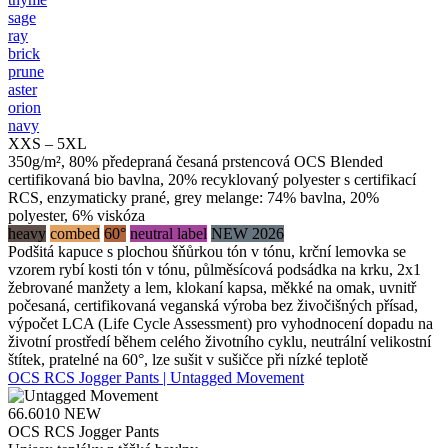
sage
ray
brick
prune
aster
orion
navy
XXS – 5XL
350g/m², 80% předepraná česaná prstencová OCS Blended
certifikovaná bio bavlna, 20% recyklovaný polyester s certifikací
RCS, enzymaticky prané, grey melange: 74% bavlna, 20%
polyester, 6% viskóza
heavy
combed
60°
neutral label
NEW 2026
Podšitá kapuce s plochou šňůrkou tón v tónu, krční lemovka se
vzorem rybí kosti tón v tónu, půlměsícová podsádka na krku, 2x1
žebrované manžety a lem, klokaní kapsa, měkké na omak, uvnitř
počesaná, certifikovaná veganská výroba bez živočišných přísad,
výpočet LCA (Life Cycle Assessment) pro vyhodnocení dopadu na
životní prostředí během celého životního cyklu, neutrální velikostní
štítek, pratelné na 60°, lze sušit v sušičce při nízké teplotě
OCS RCS Jogger Pants | Untagged Movement
66.6010
NEW
OCS RCS Jogger Pants