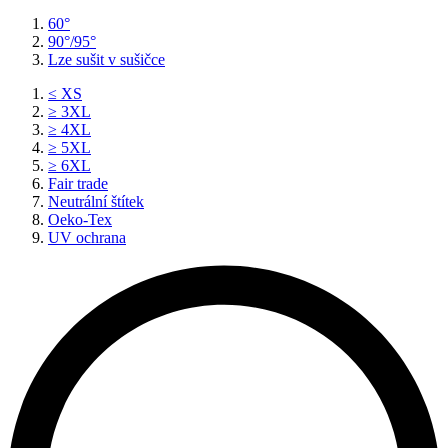
60°
90°/95°
Lze sušit v sušičce
≤ XS
≥ 3XL
≥ 4XL
≥ 5XL
≥ 6XL
Fair trade
Neutrální štítek
Oeko-Tex
UV ochrana