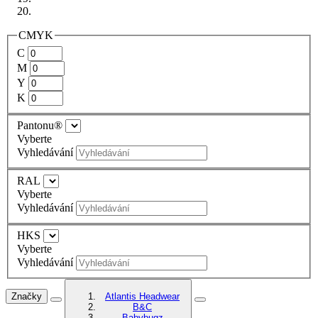
CMYK
C
M
Y
K
Pantonu®
Vyberte
Vyhledávání
RAL
Vyberte
Vyhledávání
HKS
Vyberte
Vyhledávání
Značky
Atlantis Headwear
B&C
Babybugz