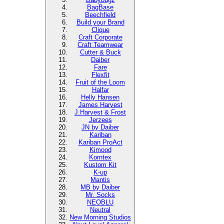
BagBase
Beechfield
Build your Brand
Clique
Craft Corporate
Craft Teamwear
Cutter & Buck
Daiber
Fare
Flexfit
Fruit of the Loom
Halfar
Helly Hansen
James Harvest
J.Harvest & Frost
Jerzees
JN by Daiber
Kariban
Kariban ProAct
Kimood
Korntex
Kustom Kit
K-up
Mantis
MB by Daiber
Mr. Socks
NEOBLU
Neutral
New Morning Studios