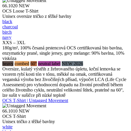
66.1020
NEW
OCS Loose T-Shirt
Unisex oversize tričko z těžké bavlny
black
charcoal
birch
navy
XXS – 3XL
180g/m², 100% česaná prstencová OCS certifikovaná bio bavlna,
enzymaticky prané, single jersey, grey melange: 90% bavlna, 10%
viskóza
heavy
combed
60°
neutral label
NEW 2026
Oversize, kulatý výstřih z žebrovaného úpletu, krční lemovka se
vzorem rybí kosti tón v tónu, měkké na omak, certifikovaná
veganská výroba bez živočišných přísad, výpočet LCA (Life Cycle
Assessment) pro vyhodnocení dopadu na životní prostředí během
celého životního cyklu, neutrální velikostní štítek, pratelné na 60°,
lze sušit v sušičce při nízké teplotě
OCS T-Shirt | Untagged Movement
66.1010
NEW
OCS T-Shirt
Unisex tričko z těžké bavlny
white