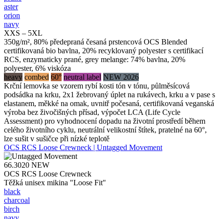
aster
orion
navy
XXS – 5XL
350g/m², 80% předepraná česaná prstencová OCS Blended
certifikovaná bio bavlna, 20% recyklovaný polyester s certifikací
RCS, enzymaticky prané, grey melange: 74% bavlna, 20%
polyester, 6% viskóza
heavy
combed
60°
neutral label
NEW 2026
Krční lemovka se vzorem rybí kosti tón v tónu, půlměsícová
podsádka na krku, 2x1 žebrovaný úplet na rukávech, krku a v pase s
elastanem, měkké na omak, uvnitř počesaná, certifikovaná veganská
výroba bez živočišných přísad, výpočet LCA (Life Cycle
Assessment) pro vyhodnocení dopadu na životní prostředí během
celého životního cyklu, neutrální velikostní štítek, pratelné na 60°,
lze sušit v sušičce při nízké teplotě
OCS RCS Loose Crewneck | Untagged Movement
66.3020
NEW
OCS RCS Loose Crewneck
Těžká unisex mikina "Loose Fit"
black
charcoal
birch
navy