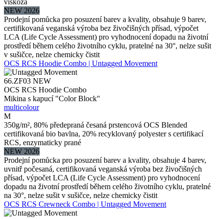
viskóza
NEW 2026
Prodejní pomůcka pro posuzení barev a kvality, obsahuje 9 barev,
certifikovaná veganská výroba bez živočišných přísad, výpočet
LCA (Life Cycle Assessment) pro vyhodnocení dopadu na životní
prostředí během celého životního cyklu, pratelné na 30°, nelze sušit
v sušičce, nelze chemicky čistit
OCS RCS Hoodie Combo | Untagged Movement
66.ZF03
NEW
OCS RCS Hoodie Combo
Mikina s kapucí "Color Block"
multicolour
M
350g/m², 80% předepraná česaná prstencová OCS Blended
certifikovaná bio bavlna, 20% recyklovaný polyester s certifikací
RCS, enzymaticky prané
NEW 2026
Prodejní pomůcka pro posuzení barev a kvality, obsahuje 4 barev,
uvnitř počesaná, certifikovaná veganská výroba bez živočišných
přísad, výpočet LCA (Life Cycle Assessment) pro vyhodnocení
dopadu na životní prostředí během celého životního cyklu, pratelné
na 30°, nelze sušit v sušičce, nelze chemicky čistit
OCS RCS Crewneck Combo | Untagged Movement