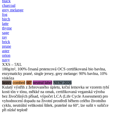
black
charcoal
grey melange
fog
birch
latte
thyme
sage
ray
brick
prune
aster
orion
navy
XXS – 5XL
180g/m², 100% česaná prstencová OCS certifikovaná bio bavlna,
enzymaticky prané, single jersey, grey melange: 90% bavlna, 10%
viskóza
heavy
combed
60°
neutral label
NEW 2026
Kulatý výstřih z žebrovaného úpletu, krční lemovka se vzorem rybí
kosti tón v tónu, měkké na omak, certifikovaná veganská výroba
bez živočišných přísad, výpočet LCA (Life Cycle Assessment) pro
vyhodnocení dopadu na životní prostředí během celého životního
cyklu, neutrální velikostní štítek, pratelné na 60°, lze sušit v sušičce
při nízké teplotě