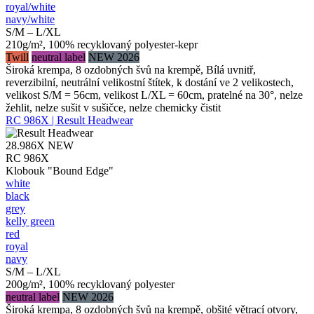
royal/​white
navy/​white
S/M – L/XL
210g/m², 100% recyklovaný polyester-kepr
Twill
neutral label
NEW 2026
Široká krempa, 8 ozdobných švů na krempě, Bílá uvnitř,
reverzibilní, neutrální velikostní štítek, k dostání ve 2 velikostech,
velikost S/M = 56cm, velikost L/XL = 60cm, pratelné na 30°, nelze
žehlit, nelze sušit v sušičce, nelze chemicky čistit
RC 986X | Result Headwear
28.986X
NEW
RC 986X
Klobouk "Bound Edge"
white
black
grey
kelly green
red
royal
navy
S/M – L/XL
200g/m², 100% recyklovaný polyester
neutral label
NEW 2026
Široká krempa, 8 ozdobných švů na krempě, obšité větrací otvory,