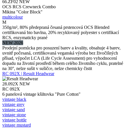
66.ZF02
NEW
OCS RCS Crewneck Combo
Mikina "Color Block"
multicolour
M
350g/m², 80% předepraná česaná prstencová OCS Blended
certifikovaná bio bavlna, 20% recyklovaný polyester s certifikací
RCS, enzymaticky prané
NEW 2026
Prodejní pomůcka pro posuzení barev a kvality, obsahuje 4 barev,
uvnitř počesaná, certifikovaná veganská výroba bez živočišných
přísad, výpočet LCA (Life Cycle Assessment) pro vyhodnocení
dopadu na životní prostředí během celého životního cyklu, pratelné
na 30°, nelze sušit v sušičce, nelze chemicky čistit
RC 092X | Result Headwear
28.092X
NEW
RC 092X
6 panelová vintage kšiltovka "Pure Cotton"
vintage black
vintage grey
vintage sand
vintage stone
vintage bottle
vintage mustard