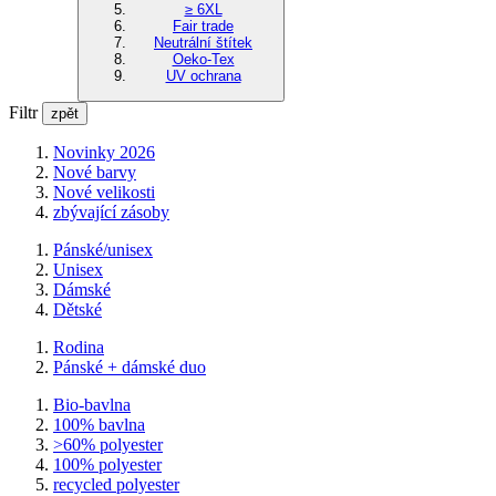
≥ 6XL
Fair trade
Neutrální štítek
Oeko-Tex
UV ochrana
Filtr
zpět
Novinky 2026
Nové barvy
Nové velikosti
zbývající zásoby
Pánské/unisex
Unisex
Dámské
Dětské
Rodina
Pánské + dámské duo
Bio-bavlna
100% bavlna
>60% polyester
100% polyester
recycled polyester