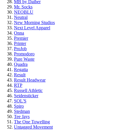
MB by Daiber
Mr. Socks
NEOBLU
Neutral
New Morning Studios
Next Level Apparel
Onna
Premier
Printer
ProJob
Promodoro
Pure Waste
Quadra
Regatta
Result
Result Headwear
RTP
Russell Athletic
Seidensticker
SOL'S
Spiro
Stedman
Tee Jays
The One Towelling
Untagged Movement