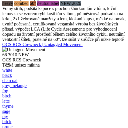
heavy
combed
60°
neutral label
NEW 2026
Volný střih, podšitá kapuce s plochou šňůrkou tón v tónu, krční
lemovka se vzorem rybí kosti tón v tónu, půlměsícová podsádka na
krku, 2x1 žebrované manžety a lem, klokaní kapsa, měkké na omak,
uvnitř počesaná, certifikovaná veganská výroba bez živočišných
přísad, výpočet LCA (Life Cycle Assessment) pro vyhodnocení
dopadu na životní prostředí během celého životního cyklu, neutrální
velikostní štítek, pratelné na 60°, lze sušit v sušičce při nízké teplotě
OCS RCS Crewneck | Untagged Movement
66.3010
NEW
OCS RCS Crewneck
Těžká unisex mikina
white
black
charcoal
grey melange
fog
birch
latte
thyme
sage
ray
brick
prune