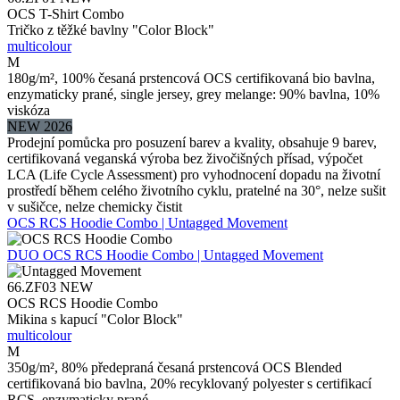
OCS T-Shirt Combo
Tričko z těžké bavlny "Color Block"
multicolour
M
180g/m², 100% česaná prstencová OCS certifikovaná bio bavlna,
enzymaticky prané, single jersey, grey melange: 90% bavlna, 10%
viskóza
NEW 2026
Prodejní pomůcka pro posuzení barev a kvality, obsahuje 9 barev,
certifikovaná veganská výroba bez živočišných přísad, výpočet
LCA (Life Cycle Assessment) pro vyhodnocení dopadu na životní
prostředí během celého životního cyklu, pratelné na 30°, nelze sušit
v sušičce, nelze chemicky čistit
OCS RCS Hoodie Combo | Untagged Movement
DUO
OCS RCS Hoodie Combo | Untagged Movement
66.ZF03
NEW
OCS RCS Hoodie Combo
Mikina s kapucí "Color Block"
multicolour
M
350g/m², 80% předepraná česaná prstencová OCS Blended
certifikovaná bio bavlna, 20% recyklovaný polyester s certifikací
RCS, enzymaticky prané