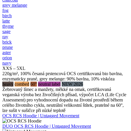
grey melange
fog
birch
latte
thyme
sage
ray
brick
prune
aster
orion
navy
XXS – 5XL
220g/m², 100% česaná prstencová OCS certifikovaná bio bavlna,
enzymaticky prané, grey melange: 90% bavlna, 10% viskóza
heavy
combed
60°
neutral label
NEW 2026
Žebrovaný límec a manžety, měkké na omak, certifikovaná
veganská výroba bez živočišných přísad, výpočet LCA (Life Cycle
Assessment) pro vyhodnocení dopadu na životní prostředí během
celého životního cyklu, neutrální velikostní štítek, pratelné na 60°,
lze sušit v sušičce při nízké teplotě
OCS RCS Hoodie | Untagged Movement
DUO
OCS RCS Hoodie | Untagged Movement