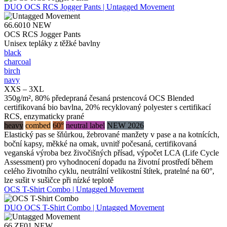
DUO
OCS RCS Jogger Pants | Untagged Movement
66.6010
NEW
OCS RCS Jogger Pants
Unisex tepláky z těžké bavlny
black
charcoal
birch
navy
XXS – 3XL
350g/m², 80% předepraná česaná prstencová OCS Blended
certifikovaná bio bavlna, 20% recyklovaný polyester s certifikací
RCS, enzymaticky prané
heavy
combed
60°
neutral label
NEW 2026
Elastický pas se šňůrkou, žebrované manžety v pase a na kotnících,
boční kapsy, měkké na omak, uvnitř počesaná, certifikovaná
veganská výroba bez živočišných přísad, výpočet LCA (Life Cycle
Assessment) pro vyhodnocení dopadu na životní prostředí během
celého životního cyklu, neutrální velikostní štítek, pratelné na 60°,
lze sušit v sušičce při nízké teplotě
OCS T-Shirt Combo | Untagged Movement
DUO
OCS T-Shirt Combo | Untagged Movement
66.ZF01
NEW