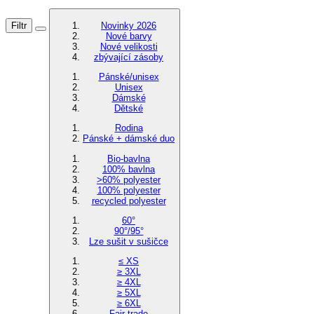
Filtr
Novinky 2026
Nové barvy
Nové velikosti
zbývající zásoby
Pánské/unisex
Unisex
Dámské
Dětské
Rodina
Pánské + dámské duo
Bio-bavlna
100% bavlna
>60% polyester
100% polyester
recycled polyester
60°
90°/95°
Lze sušit v sušičce
≤ XS
≥ 3XL
≥ 4XL
≥ 5XL
≥ 6XL
Fair trade