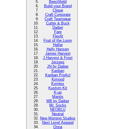
Beechfield
Build your Brand
Clique
Craft Corporate
Craft Teamwear
Cutter & Buck
Daiber
Fare
Flexfit
Fruit of the Loom
Halfar
Helly Hansen
James Harvest
J.Harvest & Frost
Jerzees
JN by Daiber
Kariban
Kariban ProAct
Kimood
Korntex
Kustom Kit
K-up
Mantis
MB by Daiber
Mr. Socks
NEOBLU
Neutral
New Morning Studios
Next Level Apparel
Onna