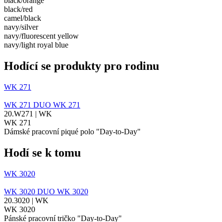
black/​orange
black/​red
camel/​black
navy/​silver
navy/​fluorescent yellow
navy/​light royal blue
Hodící se produkty pro rodinu
WK 271
WK 271
DUO
WK 271
20.W271 | WK
WK 271
Dámské pracovní piqué polo "Day-to-Day"
Hodí se k tomu
WK 3020
WK 3020
DUO
WK 3020
20.3020 | WK
WK 3020
Pánské pracovní tričko "Day-to-Day"