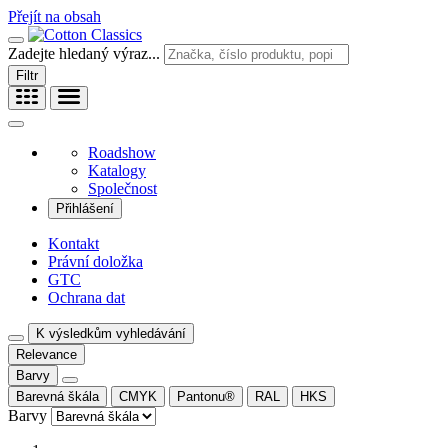
Přejít na obsah
Zadejte hledaný výraz...
Filtr
Roadshow
Katalogy
Společnost
Přihlášení
Kontakt
Právní doložka
GTC
Ochrana dat
K výsledkům vyhledávání
Relevance
Barvy
Barevná škála
CMYK
Pantonu®
RAL
HKS
Barvy