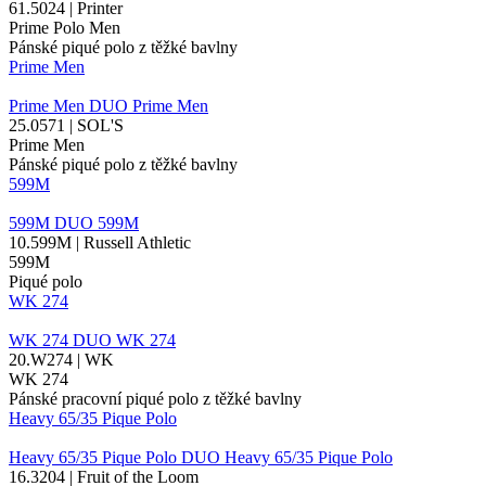
61.5024 | Printer
Prime Polo Men
Pánské piqué polo z těžké bavlny
Prime Men
Prime Men
DUO
Prime Men
25.0571 | SOL'S
Prime Men
Pánské piqué polo z těžké bavlny
599M
599M
DUO
599M
10.599M | Russell Athletic
599M
Piqué polo
WK 274
WK 274
DUO
WK 274
20.W274 | WK
WK 274
Pánské pracovní piqué polo z těžké bavlny
Heavy 65/35 Pique Polo
Heavy 65/35 Pique Polo
DUO
Heavy 65/35 Pique Polo
16.3204 | Fruit of the Loom