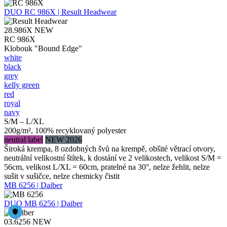
DUO
RC 986X | Result Headwear
28.986X
NEW
RC 986X
Klobouk "Bound Edge"
white
black
grey
kelly green
red
royal
navy
S/M – L/XL
200g/m², 100% recyklovaný polyester
neutral label
NEW 2026
Široká krempa, 8 ozdobných švů na krempě, obšité větrací otvory,
neutrální velikostní štítek, k dostání ve 2 velikostech, velikost S/M =
56cm, velikost L/XL = 60cm, pratelné na 30°, nelze žehlit, nelze
sušit v sušičce, nelze chemicky čistit
MB 6256 | Daiber
DUO
MB 6256 | Daiber
03.6256
NEW