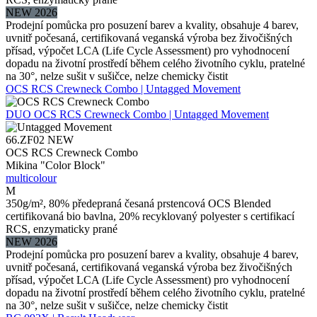
NEW 2026
Prodejní pomůcka pro posuzení barev a kvality, obsahuje 4 barev,
uvnitř počesaná, certifikovaná veganská výroba bez živočišných
přísad, výpočet LCA (Life Cycle Assessment) pro vyhodnocení
dopadu na životní prostředí během celého životního cyklu, pratelné
na 30°, nelze sušit v sušičce, nelze chemicky čistit
OCS RCS Crewneck Combo | Untagged Movement
DUO
OCS RCS Crewneck Combo | Untagged Movement
66.ZF02
NEW
OCS RCS Crewneck Combo
Mikina "Color Block"
multicolour
M
350g/m², 80% předepraná česaná prstencová OCS Blended
certifikovaná bio bavlna, 20% recyklovaný polyester s certifikací
RCS, enzymaticky prané
NEW 2026
Prodejní pomůcka pro posuzení barev a kvality, obsahuje 4 barev,
uvnitř počesaná, certifikovaná veganská výroba bez živočišných
přísad, výpočet LCA (Life Cycle Assessment) pro vyhodnocení
dopadu na životní prostředí během celého životního cyklu, pratelné
na 30°, nelze sušit v sušičce, nelze chemicky čistit