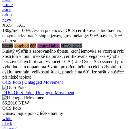
prune
aster
orion
navy
XXS – 5XL
180g/m², 100% česaná prstencová OCS certifikovaná bio bavlna,
enzymaticky prané, single jersey, grey melange: 90% bavlna, 10%
viskóza
heavy
combed
60°
neutral label
NEW 2026
Kulatý výstřih z žebrovaného úpletu, krční lemovka se vzorem rybí
kosti tón v tónu, měkké na omak, certifikovaná veganská výroba
bez živočišných přísad, výpočet LCA (Life Cycle Assessment) pro
vyhodnocení dopadu na životní prostředí během celého životního
cyklu, neutrální velikostní štítek, pratelné na 60°, lze sušit v sušičce
při nízké teplotě
OCS Polo | Untagged Movement
DUO
OCS Polo | Untagged Movement
66.2010
NEW
OCS Polo
Unisex piqué polo z těžké bavlny
white
black
charcoal