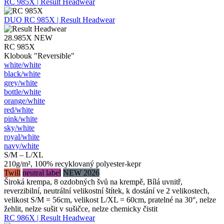
RC 985X | Result Headwear
DUO
RC 985X | Result Headwear
28.985X
NEW
RC 985X
Klobouk "Reversible"
white/​white
black/​white
grey/​white
bottle/​white
orange/​white
red/​white
pink/​white
sky/​white
royal/​white
navy/​white
S/M – L/XL
210g/m², 100% recyklovaný polyester-kepr
Twill
neutral label
NEW 2026
Široká krempa, 8 ozdobných švů na krempě, Bílá uvnitř,
reverzibilní, neutrální velikostní štítek, k dostání ve 2 velikostech,
velikost S/M = 56cm, velikost L/XL = 60cm, pratelné na 30°, nelze
žehlit, nelze sušit v sušičce, nelze chemicky čistit
RC 986X | Result Headwear