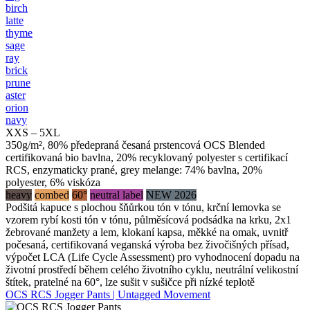
birch
latte
thyme
sage
ray
brick
prune
aster
orion
navy
XXS – 5XL
350g/m², 80% předepraná česaná prstencová OCS Blended
certifikovaná bio bavlna, 20% recyklovaný polyester s certifikací
RCS, enzymaticky prané, grey melange: 74% bavlna, 20%
polyester, 6% viskóza
heavy
combed
60°
neutral label
NEW 2026
Podšitá kapuce s plochou šňůrkou tón v tónu, krční lemovka se
vzorem rybí kosti tón v tónu, půlměsícová podsádka na krku, 2x1
žebrované manžety a lem, klokaní kapsa, měkké na omak, uvnitř
počesaná, certifikovaná veganská výroba bez živočišných přísad,
výpočet LCA (Life Cycle Assessment) pro vyhodnocení dopadu na
životní prostředí během celého životního cyklu, neutrální velikostní
štítek, pratelné na 60°, lze sušit v sušičce při nízké teplotě
OCS RCS Jogger Pants | Untagged Movement