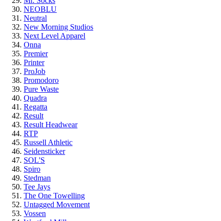
Mr. Socks
NEOBLU
Neutral
New Morning Studios
Next Level Apparel
Onna
Premier
Printer
ProJob
Promodoro
Pure Waste
Quadra
Regatta
Result
Result Headwear
RTP
Russell Athletic
Seidensticker
SOL'S
Spiro
Stedman
Tee Jays
The One Towelling
Untagged Movement
Vossen