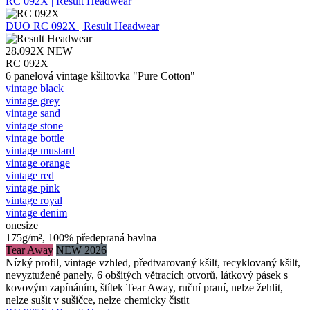
RC 092X | Result Headwear
DUO
RC 092X | Result Headwear
28.092X
NEW
RC 092X
6 panelová vintage kšiltovka "Pure Cotton"
vintage black
vintage grey
vintage sand
vintage stone
vintage bottle
vintage mustard
vintage orange
vintage red
vintage pink
vintage royal
vintage denim
onesize
175g/m², 100% předepraná bavlna
Tear Away
NEW 2026
Nízký profil, vintage vzhled, předtvarovaný kšilt, recyklovaný kšilt,
nevyztužené panely, 6 obšitých větracích otvorů, látkový pásek s
kovovým zapínáním, štítek Tear Away, ruční praní, nelze žehlit,
nelze sušit v sušičce, nelze chemicky čistit