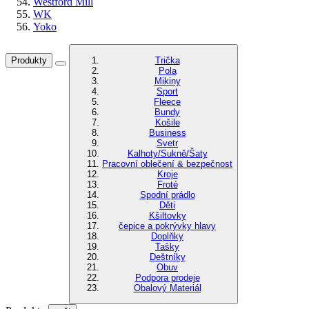
Westford Mill
WK
Yoko
Produkty
Trička
Pola
Mikiny
Sport
Fleece
Bundy
Košile
Business
Svetr
Kalhoty/Sukně/Šaty
Pracovní oblečení & bezpečnost
Kroje
Froté
Spodní prádlo
Děti
Kšiltovky
čepice a pokrývky hlavy
Doplňky
Tašky
Deštníky
Obuv
Podpora prodeje
Obalový Materiál