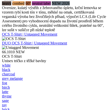
heavy
combed
60°
neutral label
NEW 2026
Oversize, kulatý výstřih z žebrovaného úpletu, krční lemovka se
vzorem rybí kosti tón v tónu, měkké na omak, certifikovaná
veganská výroba bez živočišných přísad, výpočet LCA (Life Cycle
Assessment) pro vyhodnocení dopadu na životní prostředí během
celého životního cyklu, neutrální velikostní štítek, pratelné na 60°,
lze sušit v sušičce při nízké teplotě
OCS T-Shirt | Untagged Movement
DUO
OCS T-Shirt | Untagged Movement
66.1010
NEW
OCS T-Shirt
Unisex tričko z těžké bavlny
white
black
charcoal
grey melange
fog
birch
latte
thyme
sage
ray
brick