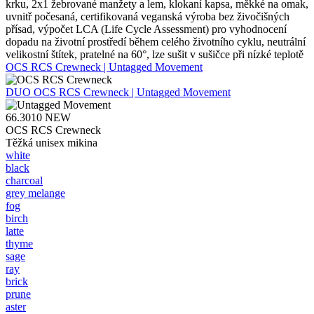
krku, 2x1 žebrované manžety a lem, klokaní kapsa, měkké na omak,
uvnitř počesaná, certifikovaná veganská výroba bez živočišných
přísad, výpočet LCA (Life Cycle Assessment) pro vyhodnocení
dopadu na životní prostředí během celého životního cyklu, neutrální
velikostní štítek, pratelné na 60°, lze sušit v sušičce při nízké teplotě
OCS RCS Crewneck | Untagged Movement
DUO
OCS RCS Crewneck | Untagged Movement
66.3010
NEW
OCS RCS Crewneck
Těžká unisex mikina
white
black
charcoal
grey melange
fog
birch
latte
thyme
sage
ray
brick
prune
aster