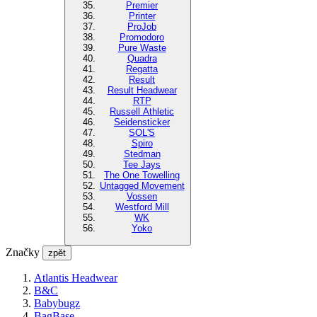
Premier
Printer
ProJob
Promodoro
Pure Waste
Quadra
Regatta
Result
Result Headwear
RTP
Russell Athletic
Seidensticker
SOL'S
Spiro
Stedman
Tee Jays
The One Towelling
Untagged Movement
Vossen
Westford Mill
WK
Yoko
Značky
zpět
Atlantis Headwear
B&C
Babybugz
BagBase