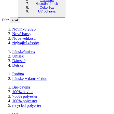
Neutrální štítek
Oeko-Tex
UV ochrana
Filtr
zpět
Novinky 2026
Nové barvy
Nové velikosti
zbývající zásoby
Pánské/unisex
Unisex
Dámské
Dětské
Rodina
Pánské + dámské duo
Bio-bavlna
100% bavlna
>60% polyester
100% polyester
recycled polyester