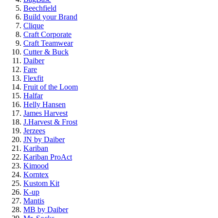
Beechfield
Build your Brand
Clique
Craft Corporate
Craft Teamwear
Cutter & Buck
Daiber
Fare
Flexfit
Fruit of the Loom
Halfar
Helly Hansen
James Harvest
J.Harvest & Frost
Jerzees
JN by Daiber
Kariban
Kariban ProAct
Kimood
Korntex
Kustom Kit
K-up
Mantis
MB by Daiber