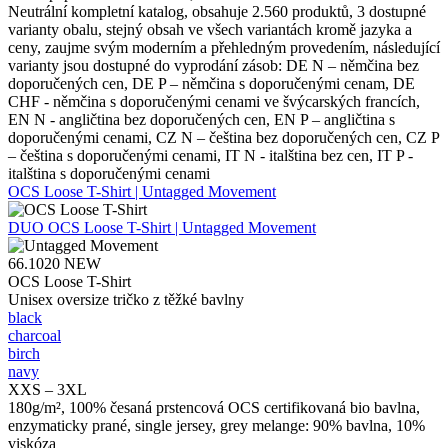
Neutrální kompletní katalog, obsahuje 2.560 produktů, 3 dostupné
varianty obalu, stejný obsah ve všech variantách kromě jazyka a
ceny, zaujme svým moderním a přehledným provedením, následující
varianty jsou dostupné do vyprodání zásob: DE N – němčina bez
doporučených cen, DE P – němčina s doporučenými cenam, DE
CHF - němčina s doporučenými cenami ve švýcarských francích,
EN N - angličtina bez doporučených cen, EN P – angličtina s
doporučenými cenami, CZ N – čeština bez doporučených cen, CZ P
– čeština s doporučenými cenami, IT N - italština bez cen, IT P -
italština s doporučenými cenami
OCS Loose T-Shirt | Untagged Movement
DUO
OCS Loose T-Shirt | Untagged Movement
66.1020
NEW
OCS Loose T-Shirt
Unisex oversize tričko z těžké bavlny
black
charcoal
birch
navy
XXS – 3XL
180g/m², 100% česaná prstencová OCS certifikovaná bio bavlna,
enzymaticky prané, single jersey, grey melange: 90% bavlna, 10%
viskóza