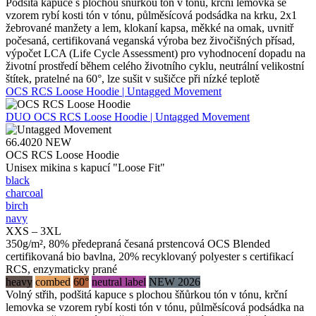
Podšitá kapuce s plochou šňůrkou tón v tónu, krční lemovka se
vzorem rybí kosti tón v tónu, půlměsícová podsádka na krku, 2x1
žebrované manžety a lem, klokaní kapsa, měkké na omak, uvnitř
počesaná, certifikovaná veganská výroba bez živočišných přísad,
výpočet LCA (Life Cycle Assessment) pro vyhodnocení dopadu na
životní prostředí během celého životního cyklu, neutrální velikostní
štítek, pratelné na 60°, lze sušit v sušičce při nízké teplotě
OCS RCS Loose Hoodie | Untagged Movement
DUO
OCS RCS Loose Hoodie | Untagged Movement
66.4020
NEW
OCS RCS Loose Hoodie
Unisex mikina s kapucí "Loose Fit"
black
charcoal
birch
navy
XXS – 3XL
350g/m², 80% předepraná česaná prstencová OCS Blended
certifikovaná bio bavlna, 20% recyklovaný polyester s certifikací
RCS, enzymaticky prané
heavy
combed
60°
neutral label
NEW 2026
Volný střih, podšitá kapuce s plochou šňůrkou tón v tónu, krční
lemovka se vzorem rybí kosti tón v tónu, půlměsícová podsádka na