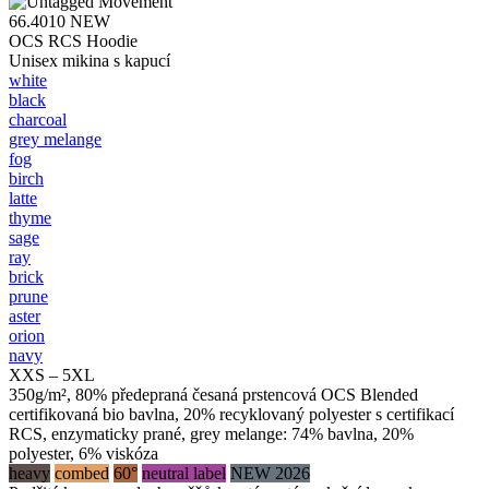
66.4010
NEW
OCS RCS Hoodie
Unisex mikina s kapucí
white
black
charcoal
grey melange
fog
birch
latte
thyme
sage
ray
brick
prune
aster
orion
navy
XXS – 5XL
350g/m², 80% předepraná česaná prstencová OCS Blended
certifikovaná bio bavlna, 20% recyklovaný polyester s certifikací
RCS, enzymaticky prané, grey melange: 74% bavlna, 20%
polyester, 6% viskóza
heavy
combed
60°
neutral label
NEW 2026