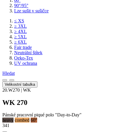
60°
90°/95°
Lze sušit v sušičce
≤ XS
≥ 3XL
≥ 4XL
≥ 5XL
≥ 6XL
Fair trade
Neutrální štítek
Oeko-Tex
UV ochrana
Hledat
Velikostní tabulka
20.W270 | WK
WK 270
Pánské pracovní piqué polo "Day-to-Day"
heavy
combed
60°
341