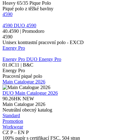
Heavy 65/35 Pique Polo
Piqué polo z těžké bavlny
4590
4590
DUO
4590
40.4590 | Promodoro
4590
Unisex kontrastní pracovní polo - EXCD
Energy Pro
Energy Pro
DUO
Energy Pro
01.0C11 | B&C
Energy Pro
Pracovní piqué polo
Main Catalogue 2026
DUO
Main Catalogue 2026
90.26HK
NEW
Main Catalogue 2026
Neutrální obecný katalog
Standard
Promotion
Workwear
CZ P – EN P
100% papír s certifikací FSC, 504 stran