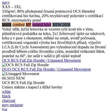
navy
XXS – 3XL
350g/m², 80% předepraná česaná prstencová OCS Blended
certifikovaná bio bavlna, 20% recyklovaný polyester s certifikací
RCS, enzymaticky prané
heavy
combed
60°
neutral label
NEW 2026
Volný střih, krční lemovka se vzorem rybí kosti tón v tónu,
půlměsícová podsádka na krku, 2x1 žebrovaný úplet na rukávech,
krku a v pase s elastanem, měkké na omak, uvnitř počesaná,
certifikovaná veganská výroba bez živočišných přísad, výpočet
LCA (Life Cycle Assessment) pro vyhodnocení dopadu na životní
prostředí během celého životního cyklu, neutrální velikostní štítek,
pratelné na 60°, lze sušit v sušičce při nízké teplotě
OCS RCS Full Zip Hoodie | Untagged Movement
DUO
OCS RCS Full Zip Hoodie | Untagged Movement
66.5010
NEW
OCS RCS Full Zip Hoodie
Unisex mikina s kapucí z těžké bavlny
white
black
charcoal
grey melange
fog