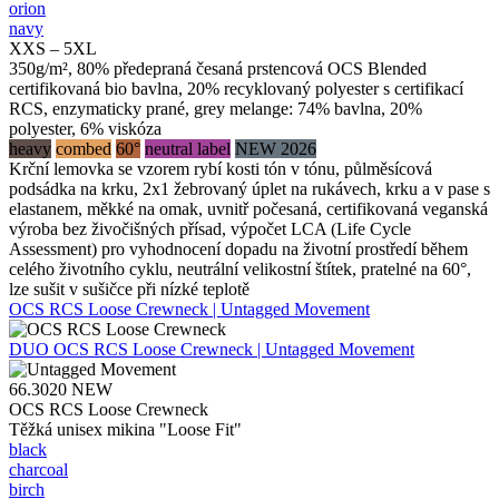
orion
navy
XXS – 5XL
350g/m², 80% předepraná česaná prstencová OCS Blended
certifikovaná bio bavlna, 20% recyklovaný polyester s certifikací
RCS, enzymaticky prané, grey melange: 74% bavlna, 20%
polyester, 6% viskóza
heavy
combed
60°
neutral label
NEW 2026
Krční lemovka se vzorem rybí kosti tón v tónu, půlměsícová
podsádka na krku, 2x1 žebrovaný úplet na rukávech, krku a v pase s
elastanem, měkké na omak, uvnitř počesaná, certifikovaná veganská
výroba bez živočišných přísad, výpočet LCA (Life Cycle
Assessment) pro vyhodnocení dopadu na životní prostředí během
celého životního cyklu, neutrální velikostní štítek, pratelné na 60°,
lze sušit v sušičce při nízké teplotě
OCS RCS Loose Crewneck | Untagged Movement
DUO
OCS RCS Loose Crewneck | Untagged Movement
66.3020
NEW
OCS RCS Loose Crewneck
Těžká unisex mikina "Loose Fit"
black
charcoal
birch