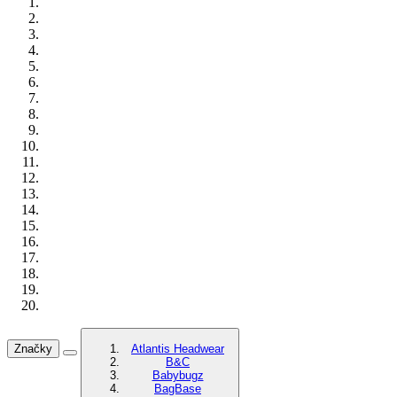
Značky
Atlantis Headwear
B&C
Babybugz
BagBase