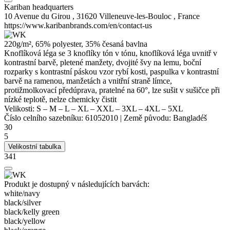
Kariban headquarters
10 Avenue du Girou , 31620 Villeneuve-les-Bouloc , France
https://www.karibanbrands.com/en/contact-us
220g/m², 65%
polyester
, 35% česaná bavlna
Knoflíková léga se 3 knoflíky tón v tónu, knoflíková léga uvnitř v
kontrastní barvě, pletené manžety, dvojité švy na lemu, boční
rozparky s kontrastní páskou
vzor rybí kosti
, paspulka v kontrastní
barvě na ramenou, manžetách a vnitřní straně límce,
protižmolkovací předúprava, pratelné na 60°, lze sušit v sušičce při
nízké teplotě, nelze chemicky čistit
Velikosti:
S
–
M
–
L
–
XL
–
XXL
–
3XL
–
4XL
–
5XL
Číslo celního sazebníku:
61052010
|
Země původu:
Bangladéš
30
5
Velikostní tabulka
341
Produkt je dostupný v následujících barvách:
white/​navy
black/​silver
black/​kelly green
black/​yellow