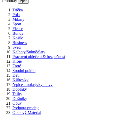
Produkty
zpět
Trička
Pola
Mikiny
Sport
Fleece
Bundy
Košile
Business
Svetr
Kalhoty/Sukně/Šaty
Pracovní oblečení & bezpečnost
Kroje
Froté
Spodní prádlo
Děti
Kšiltovky
čepice a pokrývky hlavy
Doplňky
Tašky
Deštníky
Obuv
Podpora prodeje
Obalový Materiál