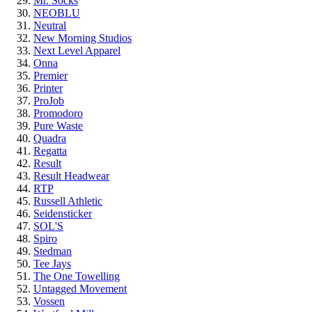
Mr. Socks
NEOBLU
Neutral
New Morning Studios
Next Level Apparel
Onna
Premier
Printer
ProJob
Promodoro
Pure Waste
Quadra
Regatta
Result
Result Headwear
RTP
Russell Athletic
Seidensticker
SOL'S
Spiro
Stedman
Tee Jays
The One Towelling
Untagged Movement
Vossen