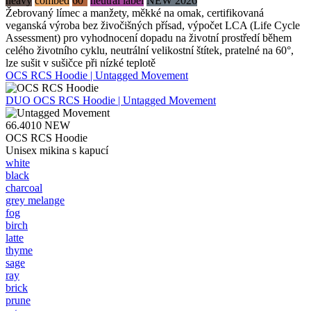
heavy
combed
60°
neutral label
NEW 2026
Žebrovaný límec a manžety, měkké na omak, certifikovaná
veganská výroba bez živočišných přísad, výpočet LCA (Life Cycle
Assessment) pro vyhodnocení dopadu na životní prostředí během
celého životního cyklu, neutrální velikostní štítek, pratelné na 60°,
lze sušit v sušičce při nízké teplotě
OCS RCS Hoodie | Untagged Movement
DUO
OCS RCS Hoodie | Untagged Movement
66.4010
NEW
OCS RCS Hoodie
Unisex mikina s kapucí
white
black
charcoal
grey melange
fog
birch
latte
thyme
sage
ray
brick
prune