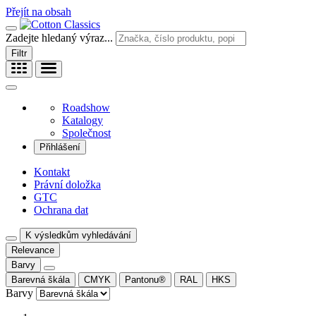
Přejít na obsah
Zadejte hledaný výraz...
Filtr
Roadshow
Katalogy
Společnost
Přihlášení
Kontakt
Právní doložka
GTC
Ochrana dat
K výsledkům vyhledávání
Relevance
Barvy
Barevná škála
CMYK
Pantonu®
RAL
HKS
Barvy