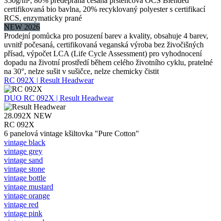
350g/m², 80% předepraná česaná prstencová OCS Blended
certifikovaná bio bavlna, 20% recyklovaný polyester s certifikací
RCS, enzymaticky prané
NEW 2026
Prodejní pomůcka pro posuzení barev a kvality, obsahuje 4 barev,
uvnitř počesaná, certifikovaná veganská výroba bez živočišných
přísad, výpočet LCA (Life Cycle Assessment) pro vyhodnocení
dopadu na životní prostředí během celého životního cyklu, pratelné
na 30°, nelze sušit v sušičce, nelze chemicky čistit
RC 092X | Result Headwear
DUO
RC 092X | Result Headwear
28.092X
NEW
RC 092X
6 panelová vintage kšiltovka "Pure Cotton"
vintage black
vintage grey
vintage sand
vintage stone
vintage bottle
vintage mustard
vintage orange
vintage red
vintage pink