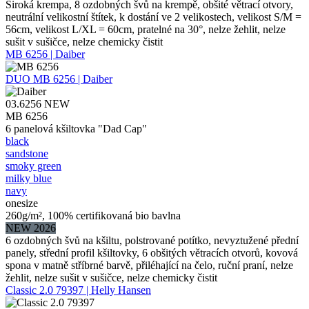
Široká krempa, 8 ozdobných švů na krempě, obšité větrací otvory,
neutrální velikostní štítek, k dostání ve 2 velikostech, velikost S/M =
56cm, velikost L/XL = 60cm, pratelné na 30°, nelze žehlit, nelze
sušit v sušičce, nelze chemicky čistit
MB 6256 | Daiber
DUO
MB 6256 | Daiber
03.6256
NEW
MB 6256
6 panelová kšiltovka "Dad Cap"
black
sandstone
smoky green
milky blue
navy
onesize
260g/m², 100% certifikovaná bio bavlna
NEW 2026
6 ozdobných švů na kšiltu, polstrované potítko, nevyztužené přední
panely, střední profil kšiltovky, 6 obšitých větracích otvorů, kovová
spona v matně stříbrné barvě, přiléhající na čelo, ruční praní, nelze
žehlit, nelze sušit v sušičce, nelze chemicky čistit
Classic 2.0 79397 | Helly Hansen