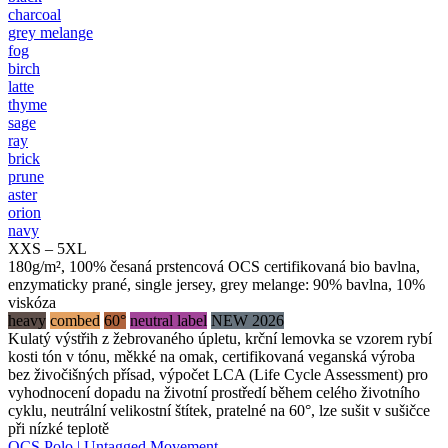
charcoal
grey melange
fog
birch
latte
thyme
sage
ray
brick
prune
aster
orion
navy
XXS – 5XL
180g/m², 100% česaná prstencová OCS certifikovaná bio bavlna,
enzymaticky prané, single jersey, grey melange: 90% bavlna, 10%
viskóza
heavy
combed
60°
neutral label
NEW 2026
Kulatý výstřih z žebrovaného úpletu, krční lemovka se vzorem rybí
kosti tón v tónu, měkké na omak, certifikovaná veganská výroba
bez živočišných přísad, výpočet LCA (Life Cycle Assessment) pro
vyhodnocení dopadu na životní prostředí během celého životního
cyklu, neutrální velikostní štítek, pratelné na 60°, lze sušit v sušičce
při nízké teplotě
OCS Polo | Untagged Movement