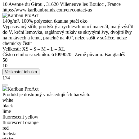
10 Avenue du Girou , 31620 Villeneuve-les-Bouloc , France
https://www.karibanbrands.com/en/contact-us
140g/m², 100%
polyester
, tkanina ptačí oko
Vypasovaný střih, prodyšný a rychleschnoucí materiál, malý výstřih
do V,
krční lemovka
, raglánový rukáv se skrytými švy, dvojité švy
na rukávech a lemu, pratelné na 40°, nelze sušit v sušičce, nelze
chemicky čistit
Velikosti:
XS
–
S
–
M
–
L
–
XL
Číslo celního sazebníku:
61099020
|
Země původu:
Bangladéš
50
10
Velikostní tabulka
174
Produkt je dostupný v následujících barvách:
white
black
lime
fluorescent yellow
fluorescent orange
red
fuchsia