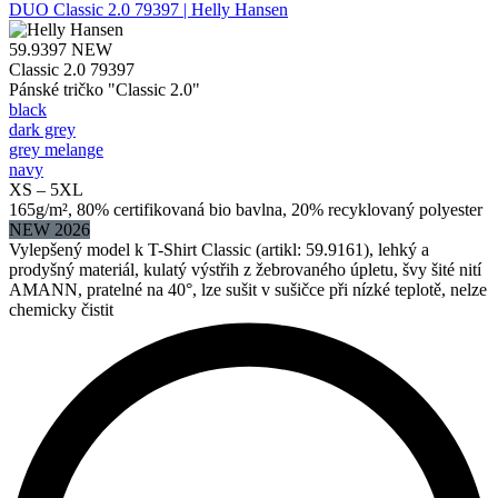
DUO
Classic 2.0 79397 | Helly Hansen
59.9397
NEW
Classic 2.0 79397
Pánské tričko "Classic 2.0"
black
dark grey
grey melange
navy
XS – 5XL
165g/m², 80% certifikovaná bio bavlna, 20% recyklovaný polyester
NEW 2026
Vylepšený model k T-Shirt Classic (artikl: 59.9161), lehký a
prodyšný materiál, kulatý výstřih z žebrovaného úpletu, švy šité nití
AMANN, pratelné na 40°, lze sušit v sušičce při nízké teplotě, nelze
chemicky čistit