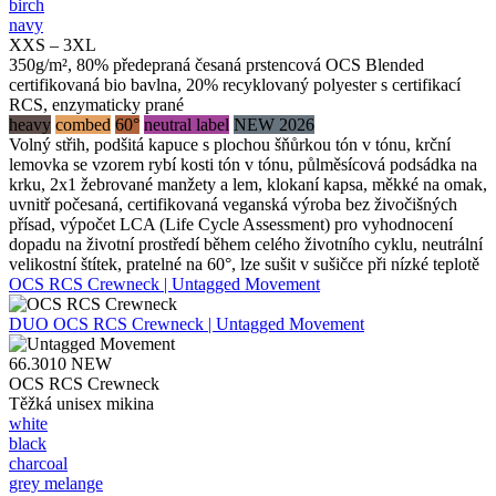
birch
navy
XXS – 3XL
350g/m², 80% předepraná česaná prstencová OCS Blended
certifikovaná bio bavlna, 20% recyklovaný polyester s certifikací
RCS, enzymaticky prané
heavy
combed
60°
neutral label
NEW 2026
Volný střih, podšitá kapuce s plochou šňůrkou tón v tónu, krční
lemovka se vzorem rybí kosti tón v tónu, půlměsícová podsádka na
krku, 2x1 žebrované manžety a lem, klokaní kapsa, měkké na omak,
uvnitř počesaná, certifikovaná veganská výroba bez živočišných
přísad, výpočet LCA (Life Cycle Assessment) pro vyhodnocení
dopadu na životní prostředí během celého životního cyklu, neutrální
velikostní štítek, pratelné na 60°, lze sušit v sušičce při nízké teplotě
OCS RCS Crewneck | Untagged Movement
DUO
OCS RCS Crewneck | Untagged Movement
66.3010
NEW
OCS RCS Crewneck
Těžká unisex mikina
white
black
charcoal
grey melange