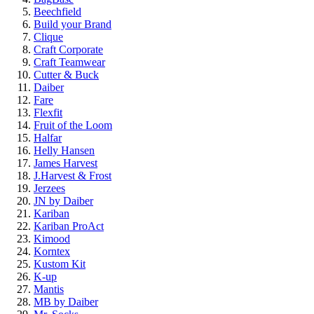
Beechfield
Build your Brand
Clique
Craft Corporate
Craft Teamwear
Cutter & Buck
Daiber
Fare
Flexfit
Fruit of the Loom
Halfar
Helly Hansen
James Harvest
J.Harvest & Frost
Jerzees
JN by Daiber
Kariban
Kariban ProAct
Kimood
Korntex
Kustom Kit
K-up
Mantis
MB by Daiber