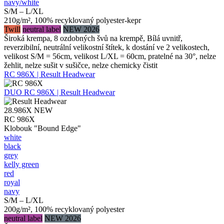
navy/​white
S/M – L/XL
210g/m², 100% recyklovaný polyester-kepr
Twill
neutral label
NEW 2026
Široká krempa, 8 ozdobných švů na krempě, Bílá uvnitř,
reverzibilní, neutrální velikostní štítek, k dostání ve 2 velikostech,
velikost S/M = 56cm, velikost L/XL = 60cm, pratelné na 30°, nelze
žehlit, nelze sušit v sušičce, nelze chemicky čistit
RC 986X | Result Headwear
DUO
RC 986X | Result Headwear
28.986X
NEW
RC 986X
Klobouk "Bound Edge"
white
black
grey
kelly green
red
royal
navy
S/M – L/XL
200g/m², 100% recyklovaný polyester
neutral label
NEW 2026