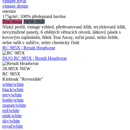
vintage royal
vintage denim
onesize
175g/m², 100% předepraná bavlna
Tear Away
NEW 2026
Nízký profil, vintage vzhled, předtvarovaný kšilt, recyklovaný kšilt,
nevyztužené panely, 6 obšitých větracích otvorů, látkový pásek s
kovovým zapínáním, štítek Tear Away, ruční praní, nelze žehlit,
nelze sušit v sušičce, nelze chemicky čistit
RC 985X | Result Headwear
DUO
RC 985X | Result Headwear
28.985X
NEW
RC 985X
Klobouk "Reversible"
white/​white
black/​white
grey/​white
bottle/​white
orange/​white
red/​white
pink/​white
sky/​white
royal/​white