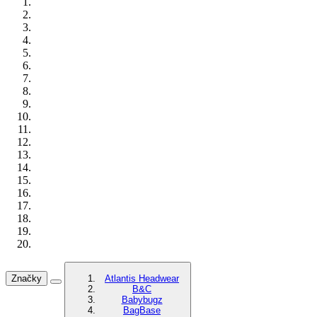
Značky
Atlantis Headwear
B&C
Babybugz
BagBase