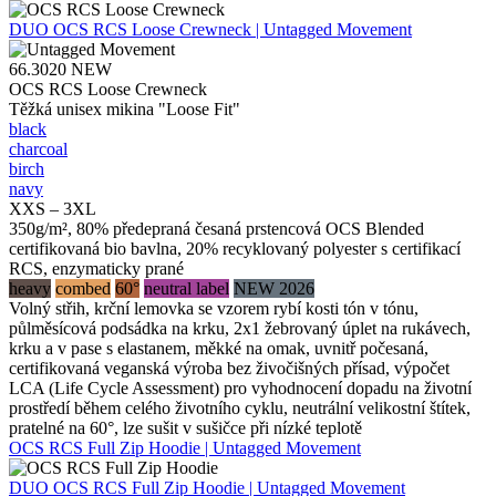
DUO
OCS RCS Loose Crewneck | Untagged Movement
66.3020
NEW
OCS RCS Loose Crewneck
Těžká unisex mikina "Loose Fit"
black
charcoal
birch
navy
XXS – 3XL
350g/m², 80% předepraná česaná prstencová OCS Blended
certifikovaná bio bavlna, 20% recyklovaný polyester s certifikací
RCS, enzymaticky prané
heavy
combed
60°
neutral label
NEW 2026
Volný střih, krční lemovka se vzorem rybí kosti tón v tónu,
půlměsícová podsádka na krku, 2x1 žebrovaný úplet na rukávech,
krku a v pase s elastanem, měkké na omak, uvnitř počesaná,
certifikovaná veganská výroba bez živočišných přísad, výpočet
LCA (Life Cycle Assessment) pro vyhodnocení dopadu na životní
prostředí během celého životního cyklu, neutrální velikostní štítek,
pratelné na 60°, lze sušit v sušičce při nízké teplotě
OCS RCS Full Zip Hoodie | Untagged Movement
DUO
OCS RCS Full Zip Hoodie | Untagged Movement