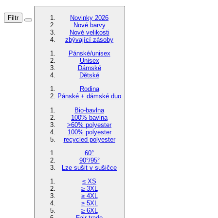
Filtr
Novinky 2026
Nové barvy
Nové velikosti
zbývající zásoby
Pánské/unisex
Unisex
Dámské
Dětské
Rodina
Pánské + dámské duo
Bio-bavlna
100% bavlna
>60% polyester
100% polyester
recycled polyester
60°
90°/95°
Lze sušit v sušičce
≤ XS
≥ 3XL
≥ 4XL
≥ 5XL
≥ 6XL
Fair trade