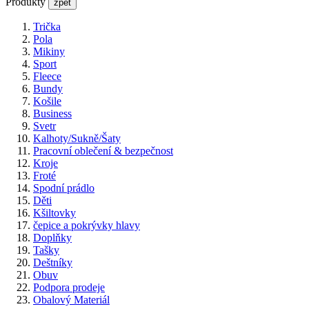
Produkty
zpět
Trička
Pola
Mikiny
Sport
Fleece
Bundy
Košile
Business
Svetr
Kalhoty/Sukně/Šaty
Pracovní oblečení & bezpečnost
Kroje
Froté
Spodní prádlo
Děti
Kšiltovky
čepice a pokrývky hlavy
Doplňky
Tašky
Deštníky
Obuv
Podpora prodeje
Obalový Materiál