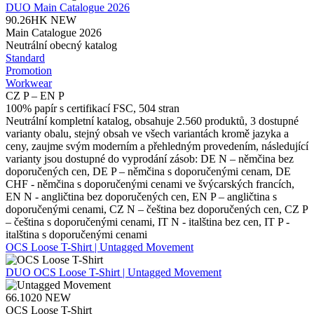
DUO
Main Catalogue 2026
90.26HK
NEW
Main Catalogue 2026
Neutrální obecný katalog
Standard
Promotion
Workwear
CZ P – EN P
100% papír s certifikací FSC, 504 stran
Neutrální kompletní katalog, obsahuje 2.560 produktů, 3 dostupné
varianty obalu, stejný obsah ve všech variantách kromě jazyka a
ceny, zaujme svým moderním a přehledným provedením, následující
varianty jsou dostupné do vyprodání zásob: DE N – němčina bez
doporučených cen, DE P – němčina s doporučenými cenam, DE
CHF - němčina s doporučenými cenami ve švýcarských francích,
EN N - angličtina bez doporučených cen, EN P – angličtina s
doporučenými cenami, CZ N – čeština bez doporučených cen, CZ P
– čeština s doporučenými cenami, IT N - italština bez cen, IT P -
italština s doporučenými cenami
OCS Loose T-Shirt | Untagged Movement
DUO
OCS Loose T-Shirt | Untagged Movement
66.1020
NEW
OCS Loose T-Shirt