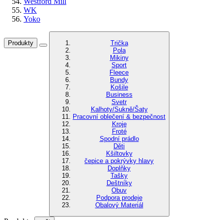
Westford Mill
WK
Yoko
Produkty
Trička
Pola
Mikiny
Sport
Fleece
Bundy
Košile
Business
Svetr
Kalhoty/Sukně/Šaty
Pracovní oblečení & bezpečnost
Kroje
Froté
Spodní prádlo
Děti
Kšiltovky
čepice a pokrývky hlavy
Doplňky
Tašky
Deštníky
Obuv
Podpora prodeje
Obalový Materiál