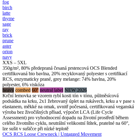
fog
birch
latte
thyme
sage
ray
brick
prune
aster
orion
navy
XXS – 5XL
350g/m², 80% předepraná česaná prstencová OCS Blended
certifikovaná bio bavlna, 20% recyklovaný polyester s certifikací
RCS, enzymaticky prané, grey melange: 74% bavlna, 20%
polyester, 6% viskóza
heavy
combed
60°
neutral label
NEW 2026
Krční lemovka se vzorem rybí kosti tón v tónu, půlměsícová
podsádka na krku, 2x1 žebrovaný úplet na rukávech, krku a v pase s
elastanem, měkké na omak, uvnitř počesaná, certifikovaná veganská
výroba bez živočišných přísad, výpočet LCA (Life Cycle
Assessment) pro vyhodnocení dopadu na životní prostředí během
celého životního cyklu, neutrální velikostní štítek, pratelné na 60°,
lze sušit v sušičce při nízké teplotě
OCS RCS Loose Crewneck | Untagged Movement