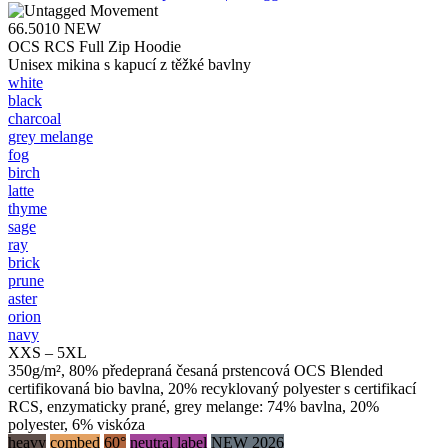
66.5010
NEW
OCS RCS Full Zip Hoodie
Unisex mikina s kapucí z těžké bavlny
white
black
charcoal
grey melange
fog
birch
latte
thyme
sage
ray
brick
prune
aster
orion
navy
XXS – 5XL
350g/m², 80% předepraná česaná prstencová OCS Blended
certifikovaná bio bavlna, 20% recyklovaný polyester s certifikací
RCS, enzymaticky prané, grey melange: 74% bavlna, 20%
polyester, 6% viskóza
heavy
combed
60°
neutral label
NEW 2026