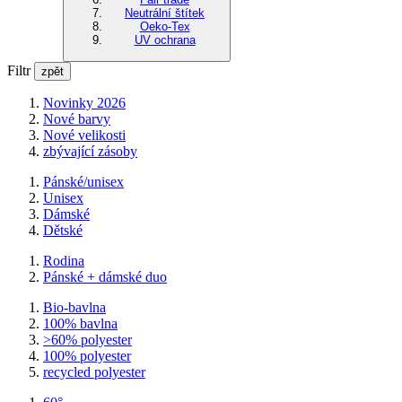
Neutrální štítek
Oeko-Tex
UV ochrana
Filtr
zpět
Novinky 2026
Nové barvy
Nové velikosti
zbývající zásoby
Pánské/unisex
Unisex
Dámské
Dětské
Rodina
Pánské + dámské duo
Bio-bavlna
100% bavlna
>60% polyester
100% polyester
recycled polyester