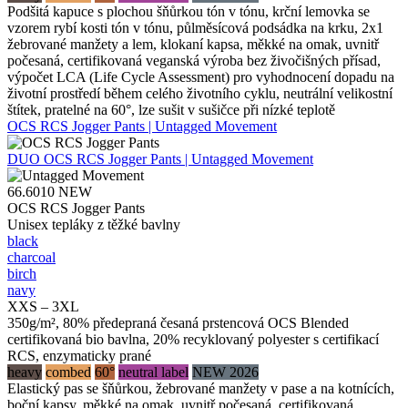
Podšitá kapuce s plochou šňůrkou tón v tónu, krční lemovka se
vzorem rybí kosti tón v tónu, půlměsícová podsádka na krku, 2x1
žebrované manžety a lem, klokaní kapsa, měkké na omak, uvnitř
počesaná, certifikovaná veganská výroba bez živočišných přísad,
výpočet LCA (Life Cycle Assessment) pro vyhodnocení dopadu na
životní prostředí během celého životního cyklu, neutrální velikostní
štítek, pratelné na 60°, lze sušit v sušičce při nízké teplotě
OCS RCS Jogger Pants | Untagged Movement
DUO
OCS RCS Jogger Pants | Untagged Movement
66.6010
NEW
OCS RCS Jogger Pants
Unisex tepláky z těžké bavlny
black
charcoal
birch
navy
XXS – 3XL
350g/m², 80% předepraná česaná prstencová OCS Blended
certifikovaná bio bavlna, 20% recyklovaný polyester s certifikací
RCS, enzymaticky prané
heavy
combed
60°
neutral label
NEW 2026
Elastický pas se šňůrkou, žebrované manžety v pase a na kotnících,
boční kapsy, měkké na omak, uvnitř počesaná, certifikovaná