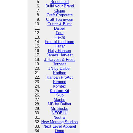
Beechfield
Build your Brand
Clique
Craft Corporate
Craft Teamwear
Cutter & Buck
Daiber
Fare
Flexfit
Fruit of the Loom
Halfar
Helly Hansen
James Harvest
J.Harvest & Frost
Jerzees
JN by Daiber
Kariban
Kariban ProAct
Kimood
Korntex
Kustom Kit
K-up
Mantis
MB by Daiber
Mr. Socks
NEOBLU
Neutral
New Morning Studios
Next Level Apparel
Onna