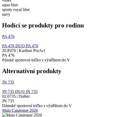
violet
aqua blue
sporty royal blue
navy
Hodící se produkty pro rodinu
PA 476
PA 476
DUO
PA 476
20.P476 | Kariban ProAct
PA 476
Pánské sportovní tričko s výstřihem do V
Alternativní produkty
JN 735
JN 735
DUO
JN 735
02.0735 | Daiber
JN 735
Dámské sportovní tričko s výstřihem do V
Main Catalogue 2026