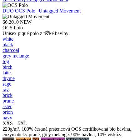
DUO
OCS Polo | Untagged Movement
66.2010
NEW
OCS Polo
Unisex piqué polo z těžké bavlny
white
black
charcoal
grey melange
fog
birch
latte
thyme
sage
ray
brick
prune
aster
orion
navy
XXS – 5XL
220g/m², 100% česaná prstencová OCS certifikovaná bio bavlna,
enzymaticky prané, grey melange: 90% bavlna, 10% viskóza