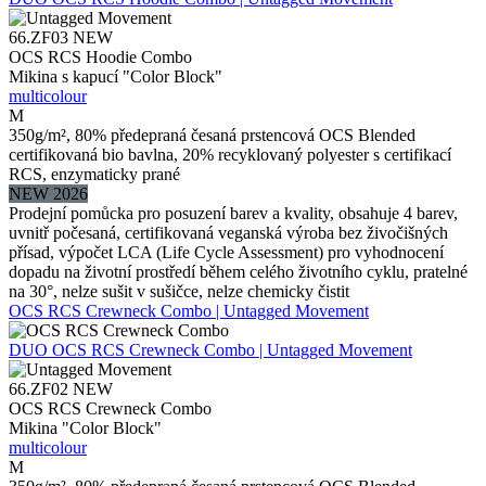
66.ZF03
NEW
OCS RCS Hoodie Combo
Mikina s kapucí "Color Block"
multicolour
M
350g/m², 80% předepraná česaná prstencová OCS Blended
certifikovaná bio bavlna, 20% recyklovaný polyester s certifikací
RCS, enzymaticky prané
NEW 2026
Prodejní pomůcka pro posuzení barev a kvality, obsahuje 4 barev,
uvnitř počesaná, certifikovaná veganská výroba bez živočišných
přísad, výpočet LCA (Life Cycle Assessment) pro vyhodnocení
dopadu na životní prostředí během celého životního cyklu, pratelné
na 30°, nelze sušit v sušičce, nelze chemicky čistit
OCS RCS Crewneck Combo | Untagged Movement
DUO
OCS RCS Crewneck Combo | Untagged Movement
66.ZF02
NEW
OCS RCS Crewneck Combo
Mikina "Color Block"
multicolour
M