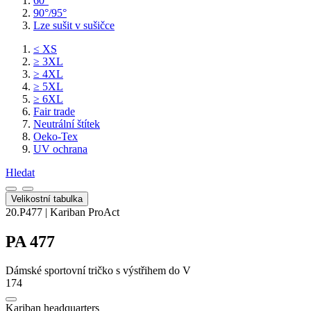
60°
90°/95°
Lze sušit v sušičce
≤ XS
≥ 3XL
≥ 4XL
≥ 5XL
≥ 6XL
Fair trade
Neutrální štítek
Oeko-Tex
UV ochrana
Hledat
Velikostní tabulka
20.P477 | Kariban ProAct
PA 477
Dámské sportovní tričko s výstřihem do V
174
Kariban headquarters