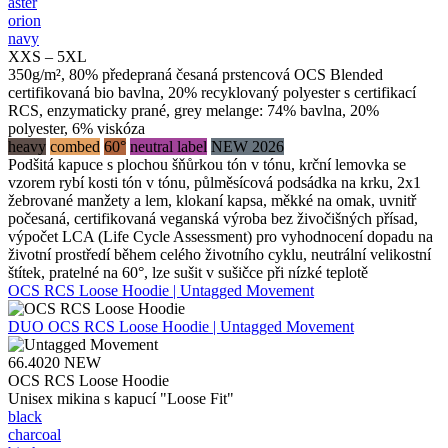
aster
orion
navy
XXS – 5XL
350g/m², 80% předepraná česaná prstencová OCS Blended
certifikovaná bio bavlna, 20% recyklovaný polyester s certifikací
RCS, enzymaticky prané, grey melange: 74% bavlna, 20%
polyester, 6% viskóza
heavy
combed
60°
neutral label
NEW 2026
Podšitá kapuce s plochou šňůrkou tón v tónu, krční lemovka se
vzorem rybí kosti tón v tónu, půlměsícová podsádka na krku, 2x1
žebrované manžety a lem, klokaní kapsa, měkké na omak, uvnitř
počesaná, certifikovaná veganská výroba bez živočišných přísad,
výpočet LCA (Life Cycle Assessment) pro vyhodnocení dopadu na
životní prostředí během celého životního cyklu, neutrální velikostní
štítek, pratelné na 60°, lze sušit v sušičce při nízké teplotě
OCS RCS Loose Hoodie | Untagged Movement
DUO
OCS RCS Loose Hoodie | Untagged Movement
66.4020
NEW
OCS RCS Loose Hoodie
Unisex mikina s kapucí "Loose Fit"
black
charcoal