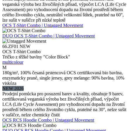
veganská výroba bez živočišných přísad, výpočet LCA (Life Cycle
Assessment) pro vyhodnocení dopadu na životní prostředí během
celého životního cyklu, neutrální velikostní štítek, pratelné na 60°,
lze sušit v sušičce při nízké teplotě
OCS T-Shirt Combo | Untagged Movement
DUO
OCS T-Shirt Combo | Untagged Movement
66.ZF01
NEW
OCS T-Shirt Combo
Tričko z těžké bavlny "Color Block"
multicolour
M
180g/m², 100% česaná prstencová OCS certifikovaná bio bavlna,
enzymaticky prané, single jersey, grey melange: 90% bavlna, 10%
viskóza
NEW 2026
Prodejní pomůcka pro posuzení barev a kvality, obsahuje 9 barev,
certifikovaná veganská výroba bez živočišných přísad, výpočet
LCA (Life Cycle Assessment) pro vyhodnocení dopadu na životní
prostředí během celého životního cyklu, pratelné na 30°, nelze sušit
v sušičce, nelze chemicky čistit
OCS RCS Hoodie Combo | Untagged Movement
DUO
OCS RCS Hoodie Combo | Untagged Movement