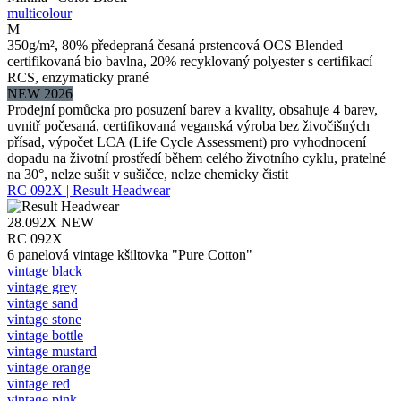
multicolour
M
350g/m², 80% předepraná česaná prstencová OCS Blended
certifikovaná bio bavlna, 20% recyklovaný polyester s certifikací
RCS, enzymaticky prané
NEW 2026
Prodejní pomůcka pro posuzení barev a kvality, obsahuje 4 barev,
uvnitř počesaná, certifikovaná veganská výroba bez živočišných
přísad, výpočet LCA (Life Cycle Assessment) pro vyhodnocení
dopadu na životní prostředí během celého životního cyklu, pratelné
na 30°, nelze sušit v sušičce, nelze chemicky čistit
RC 092X | Result Headwear
28.092X
NEW
RC 092X
6 panelová vintage kšiltovka "Pure Cotton"
vintage black
vintage grey
vintage sand
vintage stone
vintage bottle
vintage mustard
vintage orange
vintage red
vintage pink