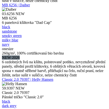
sušit v sušičce, nelze chemicky čistit
MB 6256 | Daiber
03.6256
NEW
MB 6256
6 panelová kšiltovka "Dad Cap"
black
sandstone
smoky green
milky blue
navy
onesize
260g/m², 100% certifikovaná bio bavlna
NEW 2026
6 ozdobných švů na kšiltu, polstrované potítko, nevyztužené přední
panely, střední profil kšiltovky, 6 obšitých větracích otvorů, kovová
spona v matně stříbrné barvě, přiléhající na čelo, ruční praní, nelze
žehlit, nelze sušit v sušičce, nelze chemicky čistit
Classic 2.0 79397 | Helly Hansen
59.9397
NEW
Classic 2.0 79397
Pánské tričko "Classic 2.0"
black
dark grey