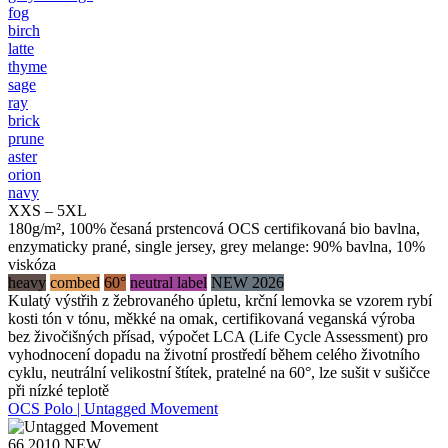
fog
birch
latte
thyme
sage
ray
brick
prune
aster
orion
navy
XXS – 5XL
180g/m², 100% česaná prstencová OCS certifikovaná bio bavlna,
enzymaticky prané, single jersey, grey melange: 90% bavlna, 10%
viskóza
heavy
combed
60°
neutral label
NEW 2026
Kulatý výstřih z žebrovaného úpletu, krční lemovka se vzorem rybí
kosti tón v tónu, měkké na omak, certifikovaná veganská výroba
bez živočišných přísad, výpočet LCA (Life Cycle Assessment) pro
vyhodnocení dopadu na životní prostředí během celého životního
cyklu, neutrální velikostní štítek, pratelné na 60°, lze sušit v sušičce
při nízké teplotě
OCS Polo | Untagged Movement
66.2010
NEW