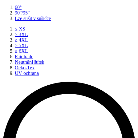
60°
90°/95°
Lze sušit v sušičce
≤ XS
≥ 3XL
≥ 4XL
≥ 5XL
≥ 6XL
Fair trade
Neutrální štítek
Oeko-Tex
UV ochrana