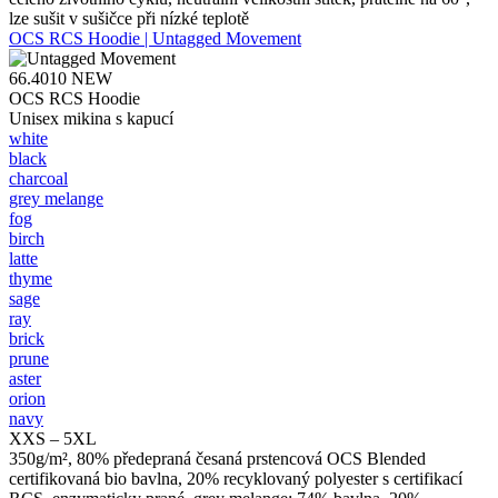
lze sušit v sušičce při nízké teplotě
OCS RCS Hoodie | Untagged Movement
66.4010
NEW
OCS RCS Hoodie
Unisex mikina s kapucí
white
black
charcoal
grey melange
fog
birch
latte
thyme
sage
ray
brick
prune
aster
orion
navy
XXS – 5XL
350g/m², 80% předepraná česaná prstencová OCS Blended
certifikovaná bio bavlna, 20% recyklovaný polyester s certifikací