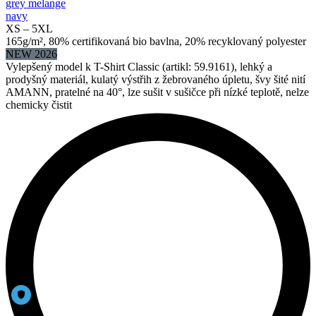
grey melange
navy
XS – 5XL
165g/m², 80% certifikovaná bio bavlna, 20% recyklovaný polyester
NEW 2026
Vylepšený model k T-Shirt Classic (artikl: 59.9161), lehký a
prodyšný materiál, kulatý výstřih z žebrovaného úpletu, švy šité nití
AMANN, pratelné na 40°, lze sušit v sušičce při nízké teplotě, nelze
chemicky čistit