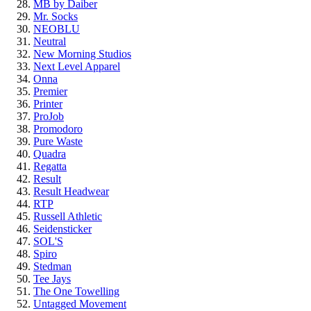
MB by Daiber
Mr. Socks
NEOBLU
Neutral
New Morning Studios
Next Level Apparel
Onna
Premier
Printer
ProJob
Promodoro
Pure Waste
Quadra
Regatta
Result
Result Headwear
RTP
Russell Athletic
Seidensticker
SOL'S
Spiro
Stedman
Tee Jays
The One Towelling
Untagged Movement