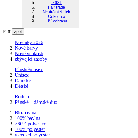
≥ 6XL
Fair trade
Neutrální štítek
Oeko-Tex
UV ochrana
Filtr
zpět
Novinky 2026
Nové barvy
Nové velikosti
zbývající zásoby
Pánské/unisex
Unisex
Dámské
Dětské
Rodina
Pánské + dámské duo
Bio-bavlna
100% bavlna
>60% polyester
100% polyester
recycled polyester