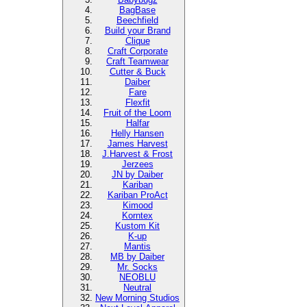
BagBase
Beechfield
Build your Brand
Clique
Craft Corporate
Craft Teamwear
Cutter & Buck
Daiber
Fare
Flexfit
Fruit of the Loom
Halfar
Helly Hansen
James Harvest
J.Harvest & Frost
Jerzees
JN by Daiber
Kariban
Kariban ProAct
Kimood
Korntex
Kustom Kit
K-up
Mantis
MB by Daiber
Mr. Socks
NEOBLU
Neutral
New Morning Studios