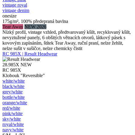
vintage royal
vintage denim
onesize
175g/m², 100% předepraná bavlna
Tear Away
NEW 2026
Nízký profil, vintage vzhled, předtvarovaný kšilt, recyklovaný kšilt,
nevyztužené panely, 6 obšitých větracích otvorů, látkový pásek s
kovovým zapínáním, štítek Tear Away, ruční praní, nelze žehlit,
nelze sušit v sušičce, nelze chemicky čistit
RC 985X | Result Headwear
28.985X
NEW
RC 985X
Klobouk "Reversible"
white/​white
black/​white
grey/​white
bottle/​white
orange/​white
red/​white
pink/​white
sky/​white
royal/​white
navy/​white