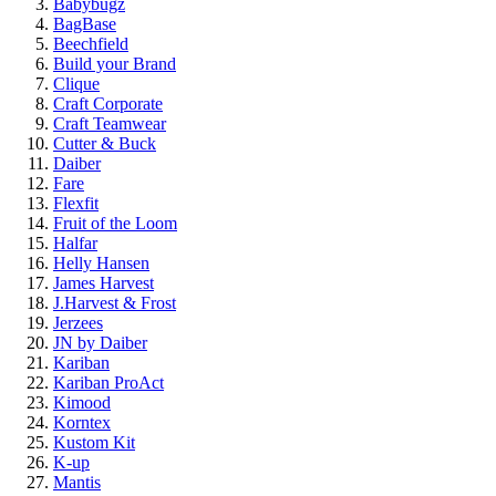
Babybugz
BagBase
Beechfield
Build your Brand
Clique
Craft Corporate
Craft Teamwear
Cutter & Buck
Daiber
Fare
Flexfit
Fruit of the Loom
Halfar
Helly Hansen
James Harvest
J.Harvest & Frost
Jerzees
JN by Daiber
Kariban
Kariban ProAct
Kimood
Korntex
Kustom Kit
K-up
Mantis