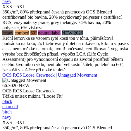
navy
XXS – 5XL
350g/m², 80% předepraná česaná prstencová OCS Blended
certifikovaná bio bavlna, 20% recyklovaný polyester s certifikací
RCS, enzymaticky prané, grey melange: 74% bavlna, 20%
polyester, 6% viskóza
heavy
combed
60°
neutral label
NEW 2026
Krční lemovka se vzorem rybí kosti tón v tónu, půlměsícová
podsádka na krku, 2x1 žebrovaný úplet na rukávech, krku a v pase s
elastanem, měkké na omak, uvnitř počesaná, certifikovaná veganská
výroba bez živočišných přísad, výpočet LCA (Life Cycle
Assessment) pro vyhodnocení dopadu na životní prostředí během
celého životního cyklu, neutrální velikostní štítek, pratelné na 60°,
lze sušit v sušičce při nízké teplotě
OCS RCS Loose Crewneck | Untagged Movement
66.3020
NEW
OCS RCS Loose Crewneck
Těžká unisex mikina "Loose Fit"
black
charcoal
birch
navy
XXS – 3XL
350g/m², 80% předepraná česaná prstencová OCS Blended