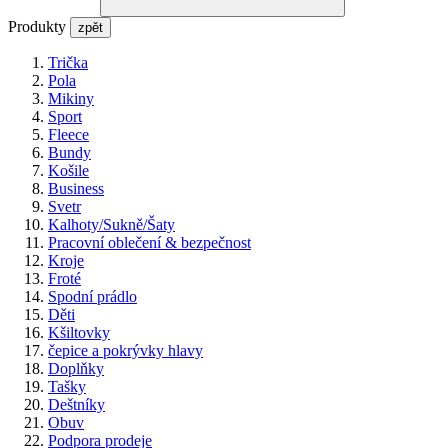
Produkty
zpět
Trička
Pola
Mikiny
Sport
Fleece
Bundy
Košile
Business
Svetr
Kalhoty/Sukně/Šaty
Pracovní oblečení & bezpečnost
Kroje
Froté
Spodní prádlo
Děti
Kšiltovky
čepice a pokrývky hlavy
Doplňky
Tašky
Deštníky
Obuv
Podpora prodeje