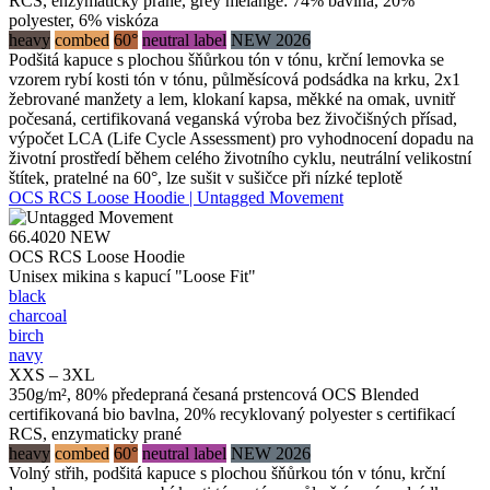
RCS, enzymaticky prané, grey melange: 74% bavlna, 20%
polyester, 6% viskóza
heavy
combed
60°
neutral label
NEW 2026
Podšitá kapuce s plochou šňůrkou tón v tónu, krční lemovka se
vzorem rybí kosti tón v tónu, půlměsícová podsádka na krku, 2x1
žebrované manžety a lem, klokaní kapsa, měkké na omak, uvnitř
počesaná, certifikovaná veganská výroba bez živočišných přísad,
výpočet LCA (Life Cycle Assessment) pro vyhodnocení dopadu na
životní prostředí během celého životního cyklu, neutrální velikostní
štítek, pratelné na 60°, lze sušit v sušičce při nízké teplotě
OCS RCS Loose Hoodie | Untagged Movement
66.4020
NEW
OCS RCS Loose Hoodie
Unisex mikina s kapucí "Loose Fit"
black
charcoal
birch
navy
XXS – 3XL
350g/m², 80% předepraná česaná prstencová OCS Blended
certifikovaná bio bavlna, 20% recyklovaný polyester s certifikací
RCS, enzymaticky prané
heavy
combed
60°
neutral label
NEW 2026
Volný střih, podšitá kapuce s plochou šňůrkou tón v tónu, krční