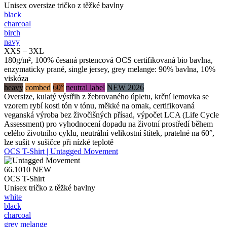
Unisex oversize tričko z těžké bavlny
black
charcoal
birch
navy
XXS – 3XL
180g/m², 100% česaná prstencová OCS certifikovaná bio bavlna,
enzymaticky prané, single jersey, grey melange: 90% bavlna, 10%
viskóza
heavy
combed
60°
neutral label
NEW 2026
Oversize, kulatý výstřih z žebrovaného úpletu, krční lemovka se
vzorem rybí kosti tón v tónu, měkké na omak, certifikovaná
veganská výroba bez živočišných přísad, výpočet LCA (Life Cycle
Assessment) pro vyhodnocení dopadu na životní prostředí během
celého životního cyklu, neutrální velikostní štítek, pratelné na 60°,
lze sušit v sušičce při nízké teplotě
OCS T-Shirt | Untagged Movement
66.1010
NEW
OCS T-Shirt
Unisex tričko z těžké bavlny
white
black
charcoal
grey melange