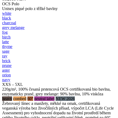
OCS Polo
Unisex piqué polo z těžké bavlny
white
black
charcoal
grey melange
fog
birch
latte
thyme
sage
ray
brick
prune
aster
orion
navy
XXS – 5XL
220g/m², 100% česaná prstencová OCS certifikovaná bio bavlna,
enzymaticky prané, grey melange: 90% bavlna, 10% viskóza
heavy
combed
60°
neutral label
NEW 2026
Žebrovaný límec a manžety, měkké na omak, certifikovaná
veganská výroba bez živočišných přísad, výpočet LCA (Life Cycle
Assessment) pro vyhodnocení dopadu na životní prostředí během
celého životního cyklu, neutrální velikostní štítek, pratelné na 60°,