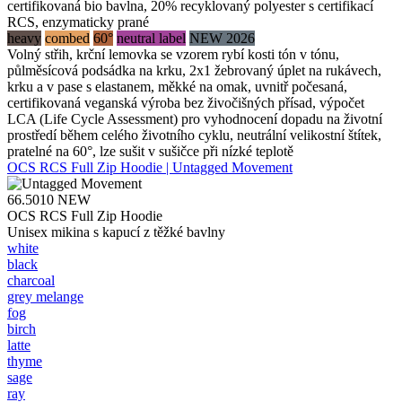
certifikovaná bio bavlna, 20% recyklovaný polyester s certifikací
RCS, enzymaticky prané
heavy
combed
60°
neutral label
NEW 2026
Volný střih, krční lemovka se vzorem rybí kosti tón v tónu,
půlměsícová podsádka na krku, 2x1 žebrovaný úplet na rukávech,
krku a v pase s elastanem, měkké na omak, uvnitř počesaná,
certifikovaná veganská výroba bez živočišných přísad, výpočet
LCA (Life Cycle Assessment) pro vyhodnocení dopadu na životní
prostředí během celého životního cyklu, neutrální velikostní štítek,
pratelné na 60°, lze sušit v sušičce při nízké teplotě
OCS RCS Full Zip Hoodie | Untagged Movement
66.5010
NEW
OCS RCS Full Zip Hoodie
Unisex mikina s kapucí z těžké bavlny
white
black
charcoal
grey melange
fog
birch
latte
thyme
sage
ray