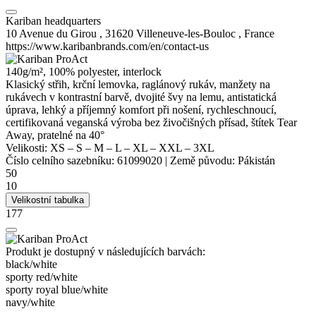
Kariban headquarters
10 Avenue du Girou , 31620 Villeneuve-les-Bouloc , France
https://www.karibanbrands.com/en/contact-us
140g/m², 100%
polyester
,
interlock
Klasický střih,
krční lemovka
, raglánový rukáv, manžety na
rukávech v kontrastní barvě, dvojité švy na lemu, antistatická
úprava, lehký a příjemný komfort při nošení, rychleschnoucí,
certifikovaná veganská výroba bez živočišných přísad, štítek Tear
Away, pratelné na 40°
Velikosti:
XS
–
S
–
M
–
L
–
XL
–
XXL
–
3XL
Číslo celního sazebníku:
61099020
|
Země původu:
Pákistán
50
10
Velikostní tabulka
177
Produkt je dostupný v následujících barvách:
black/​white
sporty red/​white
sporty royal blue/​white
navy/​white