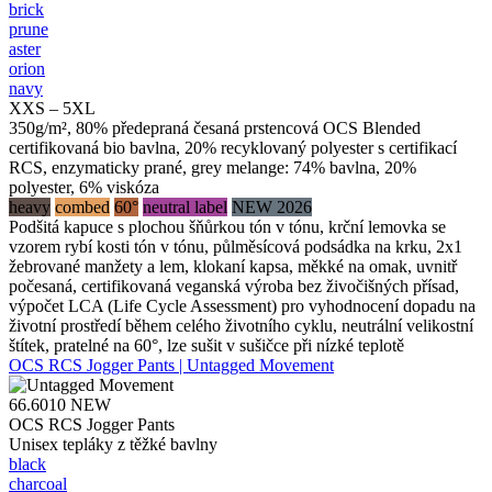
brick
prune
aster
orion
navy
XXS – 5XL
350g/m², 80% předepraná česaná prstencová OCS Blended
certifikovaná bio bavlna, 20% recyklovaný polyester s certifikací
RCS, enzymaticky prané, grey melange: 74% bavlna, 20%
polyester, 6% viskóza
heavy
combed
60°
neutral label
NEW 2026
Podšitá kapuce s plochou šňůrkou tón v tónu, krční lemovka se
vzorem rybí kosti tón v tónu, půlměsícová podsádka na krku, 2x1
žebrované manžety a lem, klokaní kapsa, měkké na omak, uvnitř
počesaná, certifikovaná veganská výroba bez živočišných přísad,
výpočet LCA (Life Cycle Assessment) pro vyhodnocení dopadu na
životní prostředí během celého životního cyklu, neutrální velikostní
štítek, pratelné na 60°, lze sušit v sušičce při nízké teplotě
OCS RCS Jogger Pants | Untagged Movement
66.6010
NEW
OCS RCS Jogger Pants
Unisex tepláky z těžké bavlny
black
charcoal