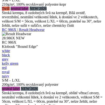
S/M – L/XL
210g/m², 100% recyklovaný polyester-kepr
Twill
neutral label
NEW 2026
Široká krempa, 8 ozdobných švů na krempě, Bílá uvnitř,
reverzibilní, neutrální velikostní štítek, k dostání ve 2 velikostech,
velikost S/M = 56cm, velikost L/XL = 60cm, pratelné na 30°, nelze
žehlit, nelze sušit v sušičce, nelze chemicky čistit
RC 986X | Result Headwear
28.986X
NEW
RC 986X
Klobouk "Bound Edge"
white
black
grey
kelly green
red
royal
navy
S/M – L/XL
200g/m², 100% recyklovaný polyester
neutral label
NEW 2026
Široká krempa, 8 ozdobných švů na krempě, obšité větrací otvory,
neutrální velikostní štítek, k dostání ve 2 velikostech, velikost S/M =
56cm, velikost L/XL = 60cm, pratelné na 30°, nelze žehlit, nelze