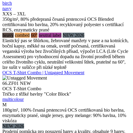
birch
navy
XXS – 3XL
350g/m², 80% předepraná česaná prstencová OCS Blended
certifikovaná bio bavlna, 20% recyklovaný polyester s certifikací
RCS, enzymaticky prané
heavy
combed
60°
neutral label
NEW 2026
Elastický pas se šňůrkou, žebrované manžety v pase a na kotnících,
boční kapsy, měkké na omak, uvnitř počesaná, certifikovaná
veganská výroba bez živočišných přísad, výpočet LCA (Life Cycle
Assessment) pro vyhodnocení dopadu na životní prostředí během
celého životního cyklu, neutrální velikostní štítek, pratelné na 60°,
lze sušit v sušičce při nízké teplotě
OCS T-Shirt Combo | Untagged Movement
66.ZF01
NEW
OCS T-Shirt Combo
Tričko z těžké bavlny "Color Block"
multicolour
M
180g/m², 100% česaná prstencová OCS certifikovaná bio bavlna,
enzymaticky prané, single jersey, grey melange: 90% bavlna, 10%
viskóza
NEW 2026
Prodejní pomůcka pro posuzení barev a kvality, obsahuje 9 barev,