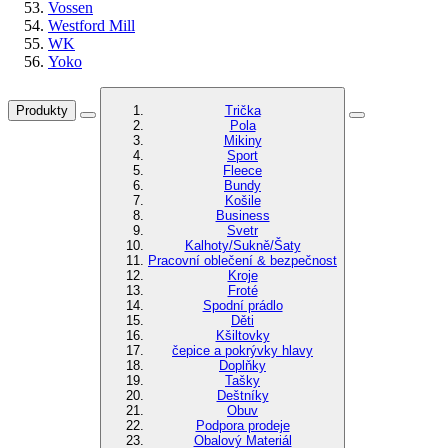
Vossen
Westford Mill
WK
Yoko
Produkty
Trička
Pola
Mikiny
Sport
Fleece
Bundy
Košile
Business
Svetr
Kalhoty/Sukně/Šaty
Pracovní oblečení & bezpečnost
Kroje
Froté
Spodní prádlo
Děti
Kšiltovky
čepice a pokrývky hlavy
Doplňky
Tašky
Deštníky
Obuv
Podpora prodeje
Obalový Materiál