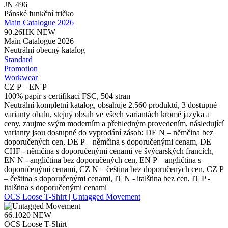
JN 496
Pánské funkční tričko
Main Catalogue 2026
90.26HK
NEW
Main Catalogue 2026
Neutrální obecný katalog
Standard
Promotion
Workwear
CZ P – EN P
100% papír s certifikací FSC, 504 stran
Neutrální kompletní katalog, obsahuje 2.560 produktů, 3 dostupné
varianty obalu, stejný obsah ve všech variantách kromě jazyka a
ceny, zaujme svým moderním a přehledným provedením, následující
varianty jsou dostupné do vyprodání zásob: DE N – němčina bez
doporučených cen, DE P – němčina s doporučenými cenam, DE
CHF - němčina s doporučenými cenami ve švýcarských francích,
EN N - angličtina bez doporučených cen, EN P – angličtina s
doporučenými cenami, CZ N – čeština bez doporučených cen, CZ P
– čeština s doporučenými cenami, IT N - italština bez cen, IT P -
italština s doporučenými cenami
OCS Loose T-Shirt | Untagged Movement
66.1020
NEW
OCS Loose T-Shirt