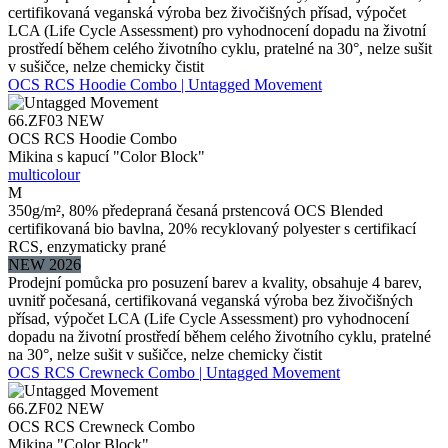
certifikovaná veganská výroba bez živočišných přísad, výpočet
LCA (Life Cycle Assessment) pro vyhodnocení dopadu na životní
prostředí během celého životního cyklu, pratelné na 30°, nelze sušit
v sušičce, nelze chemicky čistit
OCS RCS Hoodie Combo | Untagged Movement
66.ZF03
NEW
OCS RCS Hoodie Combo
Mikina s kapucí "Color Block"
multicolour
M
350g/m², 80% předepraná česaná prstencová OCS Blended
certifikovaná bio bavlna, 20% recyklovaný polyester s certifikací
RCS, enzymaticky prané
NEW 2026
Prodejní pomůcka pro posuzení barev a kvality, obsahuje 4 barev,
uvnitř počesaná, certifikovaná veganská výroba bez živočišných
přísad, výpočet LCA (Life Cycle Assessment) pro vyhodnocení
dopadu na životní prostředí během celého životního cyklu, pratelné
na 30°, nelze sušit v sušičce, nelze chemicky čistit
OCS RCS Crewneck Combo | Untagged Movement
66.ZF02
NEW
OCS RCS Crewneck Combo
Mikina "Color Block"