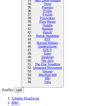
Next Level Apparel
Onna
Premier
Printer
ProJob
Promodoro
Pure Waste
Quadra
Regatta
Result
Result Headwear
RTP
Russell Athletic
Seidensticker
SOL'S
Spiro
Stedman
Tee Jays
The One Towelling
Untagged Movement
Vossen
Westford Mill
WK
Yoko
Značky
zpět
Atlantis Headwear
B&C