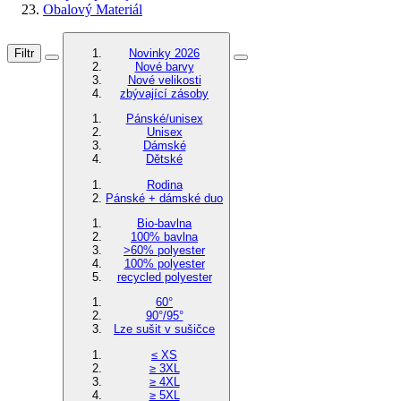
Obalový Materiál
Filtr
Novinky 2026
Nové barvy
Nové velikosti
zbývající zásoby
Pánské/unisex
Unisex
Dámské
Dětské
Rodina
Pánské + dámské duo
Bio-bavlna
100% bavlna
>60% polyester
100% polyester
recycled polyester
60°
90°/95°
Lze sušit v sušičce
≤ XS
≥ 3XL
≥ 4XL
≥ 5XL