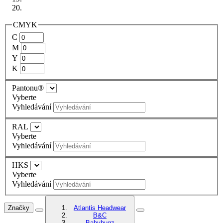
CMYK
C
M
Y
K
Pantonu®
Vyberte
Vyhledávání
RAL
Vyberte
Vyhledávání
HKS
Vyberte
Vyhledávání
Značky
Atlantis Headwear
B&C
Babybugz