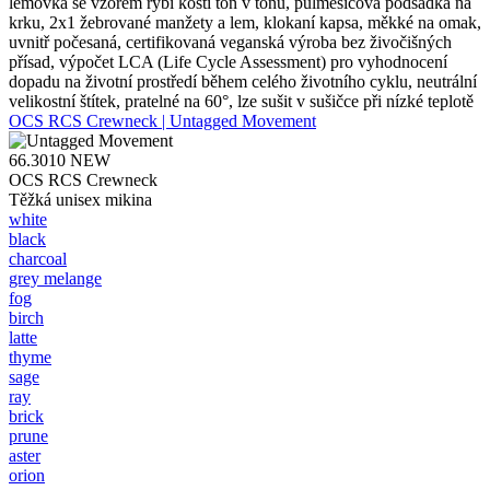
lemovka se vzorem rybí kosti tón v tónu, půlměsícová podsádka na
krku, 2x1 žebrované manžety a lem, klokaní kapsa, měkké na omak,
uvnitř počesaná, certifikovaná veganská výroba bez živočišných
přísad, výpočet LCA (Life Cycle Assessment) pro vyhodnocení
dopadu na životní prostředí během celého životního cyklu, neutrální
velikostní štítek, pratelné na 60°, lze sušit v sušičce při nízké teplotě
OCS RCS Crewneck | Untagged Movement
66.3010
NEW
OCS RCS Crewneck
Těžká unisex mikina
white
black
charcoal
grey melange
fog
birch
latte
thyme
sage
ray
brick
prune
aster
orion