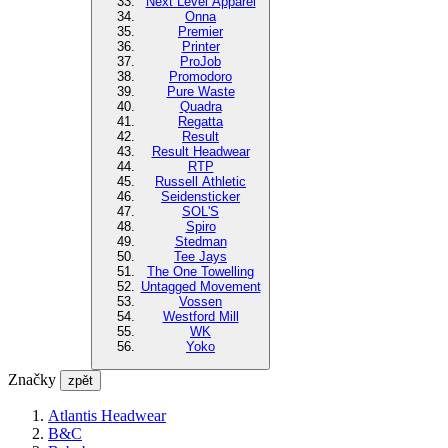
Next Level Apparel
Onna
Premier
Printer
ProJob
Promodoro
Pure Waste
Quadra
Regatta
Result
Result Headwear
RTP
Russell Athletic
Seidensticker
SOL'S
Spiro
Stedman
Tee Jays
The One Towelling
Untagged Movement
Vossen
Westford Mill
WK
Yoko
Značky
zpět
Atlantis Headwear
B&C