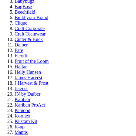
Babybugz
BagBase
Beechfield
Build your Brand
Clique
Craft Corporate
Craft Teamwear
Cutter & Buck
Daiber
Fare
Flexfit
Fruit of the Loom
Halfar
Helly Hansen
James Harvest
J.Harvest & Frost
Jerzees
JN by Daiber
Kariban
Kariban ProAct
Kimood
Korntex
Kustom Kit
K-up
Mantis