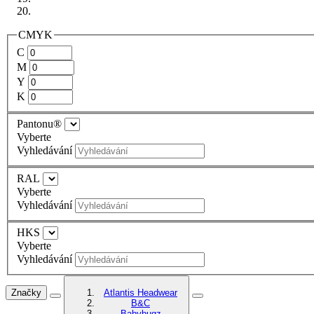
CMYK
C
M
Y
K
Pantonu®
Vyberte
Vyhledávání
RAL
Vyberte
Vyhledávání
HKS
Vyberte
Vyhledávání
Značky
Atlantis Headwear
B&C
Babybugz