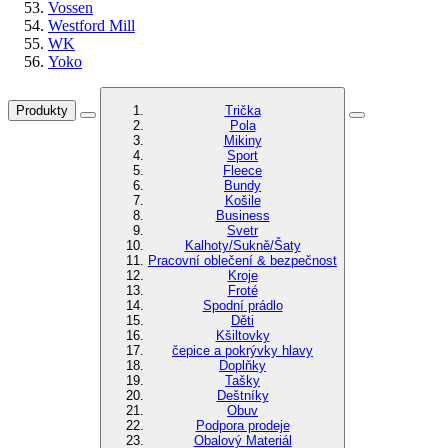
Vossen
Westford Mill
WK
Yoko
Produkty
Trička
Pola
Mikiny
Sport
Fleece
Bundy
Košile
Business
Svetr
Kalhoty/Sukně/Šaty
Pracovní oblečení & bezpečnost
Kroje
Froté
Spodní prádlo
Děti
Kšiltovky
čepice a pokrývky hlavy
Doplňky
Tašky
Deštníky
Obuv
Podpora prodeje
Obalový Materiál