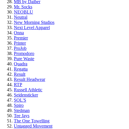
MB by Daiber
Mr. Socks
NEOBLU
Neutral
New Morning Studios
Next Level Apparel
Onna
Premier
Printer
ProJob
Promodoro
Pure Waste
Quadra
Regatta
Result
Result Headwear
RTP
Russell Athletic
Seidensticker
SOL'S
Spiro
Stedman
Tee Jays
The One Towelling
Untagged Movement