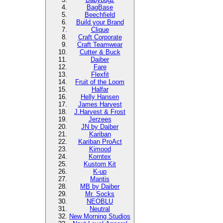
BagBase
Beechfield
Build your Brand
Clique
Craft Corporate
Craft Teamwear
Cutter & Buck
Daiber
Fare
Flexfit
Fruit of the Loom
Halfar
Helly Hansen
James Harvest
J.Harvest & Frost
Jerzees
JN by Daiber
Kariban
Kariban ProAct
Kimood
Korntex
Kustom Kit
K-up
Mantis
MB by Daiber
Mr. Socks
NEOBLU
Neutral
New Morning Studios