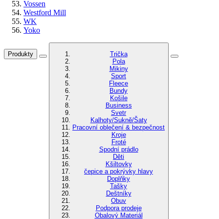
Vossen
Westford Mill
WK
Yoko
Produkty
Trička
Pola
Mikiny
Sport
Fleece
Bundy
Košile
Business
Svetr
Kalhoty/Sukně/Šaty
Pracovní oblečení & bezpečnost
Kroje
Froté
Spodní prádlo
Děti
Kšiltovky
čepice a pokrývky hlavy
Doplňky
Tašky
Deštníky
Obuv
Podpora prodeje
Obalový Materiál