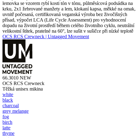
lemovka se vzorem rybí kosti tón v tónu, půlměsícová podsádka na
krku, 2x1 žebrované manžety a lem, klokaní kapsa, měkké na omak,
uvnitř počesaná, certifikovaná veganská výroba bez živočišných
přísad, výpočet LCA (Life Cycle Assessment) pro vyhodnocení
dopadu na životní prostředí během celého životního cyklu, neutrální
velikostní štítek, pratelné na 60°, lze sušit v sušičce při nízké teplotě
OCS RCS Crewneck | Untagged Movement
66.3010
NEW
OCS RCS Crewneck
Těžká unisex mikina
white
black
charcoal
grey melange
fog
birch
latte
thyme