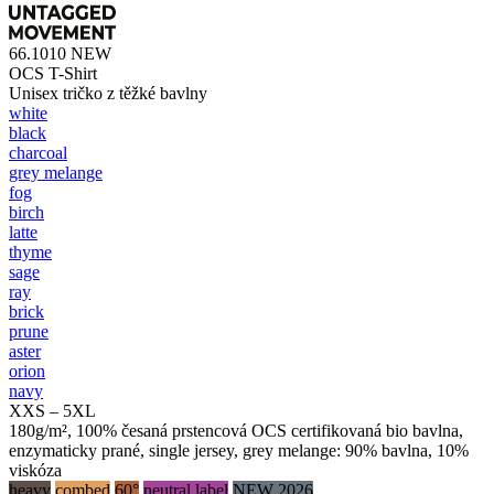
66.1010
NEW
OCS T-Shirt
Unisex tričko z těžké bavlny
white
black
charcoal
grey melange
fog
birch
latte
thyme
sage
ray
brick
prune
aster
orion
navy
XXS – 5XL
180g/m², 100% česaná prstencová OCS certifikovaná bio bavlna,
enzymaticky prané, single jersey, grey melange: 90% bavlna, 10%
viskóza
heavy
combed
60°
neutral label
NEW 2026