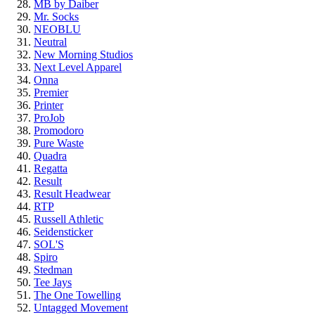
MB by Daiber
Mr. Socks
NEOBLU
Neutral
New Morning Studios
Next Level Apparel
Onna
Premier
Printer
ProJob
Promodoro
Pure Waste
Quadra
Regatta
Result
Result Headwear
RTP
Russell Athletic
Seidensticker
SOL'S
Spiro
Stedman
Tee Jays
The One Towelling
Untagged Movement