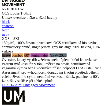
66.1020
NEW
OCS Loose T-Shirt
Unisex oversize tričko z těžké bavlny
black
charcoal
birch
navy
XXS – 3XL
180g/m², 100% česaná prstencová OCS certifikovaná bio bavlna,
enzymaticky prané, single jersey, grey melange: 90% bavlna, 10%
viskóza
heavy
combed
60°
neutral label
NEW 2026
Oversize, kulatý výstřih z žebrovaného úpletu, krční lemovka se
vzorem rybí kosti tón v tónu, měkké na omak, certifikovaná
veganská výroba bez živočišných přísad, výpočet LCA (Life Cycle
Assessment) pro vyhodnocení dopadu na životní prostředí během
celého životního cyklu, neutrální velikostní štítek, pratelné na 60°,
lze sušit v sušičce při nízké teplotě
OCS T-Shirt | Untagged Movement