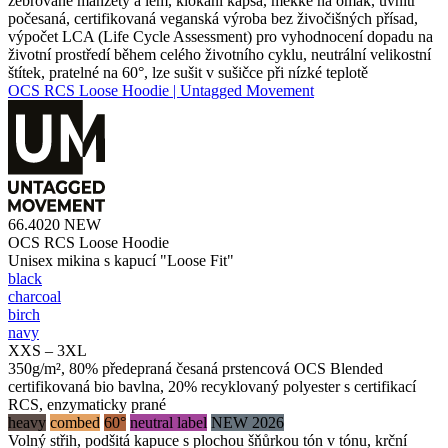
žebrované manžety a lem, klokaní kapsa, měkké na omak, uvnitř
počesaná, certifikovaná veganská výroba bez živočišných přísad,
výpočet LCA (Life Cycle Assessment) pro vyhodnocení dopadu na
životní prostředí během celého životního cyklu, neutrální velikostní
štítek, pratelné na 60°, lze sušit v sušičce při nízké teplotě
OCS RCS Loose Hoodie | Untagged Movement
66.4020
NEW
OCS RCS Loose Hoodie
Unisex mikina s kapucí "Loose Fit"
black
charcoal
birch
navy
XXS – 3XL
350g/m², 80% předepraná česaná prstencová OCS Blended
certifikovaná bio bavlna, 20% recyklovaný polyester s certifikací
RCS, enzymaticky prané
heavy
combed
60°
neutral label
NEW 2026
Volný střih, podšitá kapuce s plochou šňůrkou tón v tónu, krční