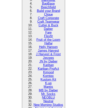
BagBase
Beechfield
Build your Brand
Clique
Craft Corporate
Craft Teamwear
Cutter & Buck
Daiber
Fare
Flexfit
Fruit of the Loom
Halfar
Helly Hansen
James Harvest
J.Harvest & Frost
Jerzees
JN by Daiber
Kariban
Kariban ProAct
Kimood
Korntex
Kustom Kit
K-up
Mantis
MB by Daiber
Mr. Socks
NEOBLU
Neutral
New Morning Studios