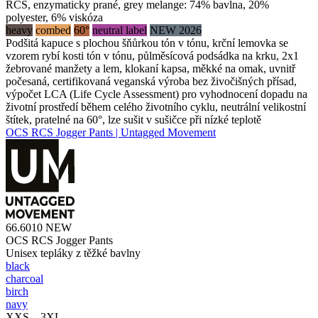
RCS, enzymaticky prané, grey melange: 74% bavlna, 20%
polyester, 6% viskóza
heavy
combed
60°
neutral label
NEW 2026
Podšitá kapuce s plochou šňůrkou tón v tónu, krční lemovka se
vzorem rybí kosti tón v tónu, půlměsícová podsádka na krku, 2x1
žebrované manžety a lem, klokaní kapsa, měkké na omak, uvnitř
počesaná, certifikovaná veganská výroba bez živočišných přísad,
výpočet LCA (Life Cycle Assessment) pro vyhodnocení dopadu na
životní prostředí během celého životního cyklu, neutrální velikostní
štítek, pratelné na 60°, lze sušit v sušičce při nízké teplotě
OCS RCS Jogger Pants | Untagged Movement
66.6010
NEW
OCS RCS Jogger Pants
Unisex tepláky z těžké bavlny
black
charcoal
birch
navy
XXS – 3XL