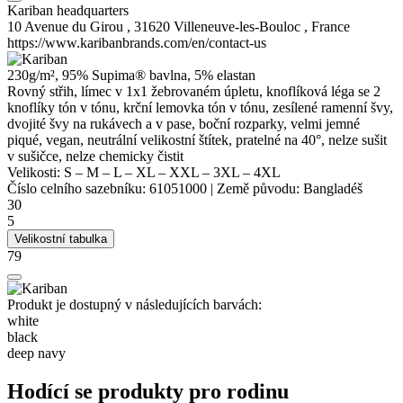
Kariban headquarters
10 Avenue du Girou , 31620 Villeneuve-les-Bouloc , France
https://www.karibanbrands.com/en/contact-us
230g/m², 95% Supima® bavlna, 5%
elastan
Rovný střih, límec v 1x1 žebrovaném úpletu, knoflíková léga se 2
knoflíky tón v tónu,
krční lemovka
tón v tónu, zesílené ramenní švy,
dvojité švy na rukávech a v pase, boční rozparky, velmi jemné
piqué, vegan,
neutrální velikostní štítek
, pratelné na 40°, nelze sušit
v sušičce, nelze chemicky čistit
Velikosti:
S
–
M
–
L
–
XL
–
XXL
–
3XL
–
4XL
Číslo celního sazebníku:
61051000
|
Země původu:
Bangladéš
30
5
Velikostní tabulka
79
Produkt je dostupný v následujících barvách:
white
black
deep navy
Hodící se produkty pro rodinu