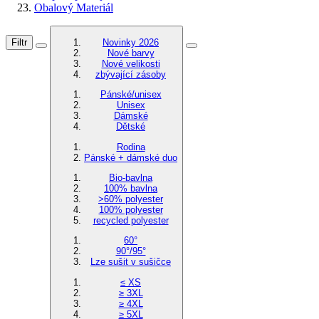
Obalový Materiál
Filtr
Novinky 2026
Nové barvy
Nové velikosti
zbývající zásoby
Pánské/unisex
Unisex
Dámské
Dětské
Rodina
Pánské + dámské duo
Bio-bavlna
100% bavlna
>60% polyester
100% polyester
recycled polyester
60°
90°/95°
Lze sušit v sušičce
≤ XS
≥ 3XL
≥ 4XL
≥ 5XL