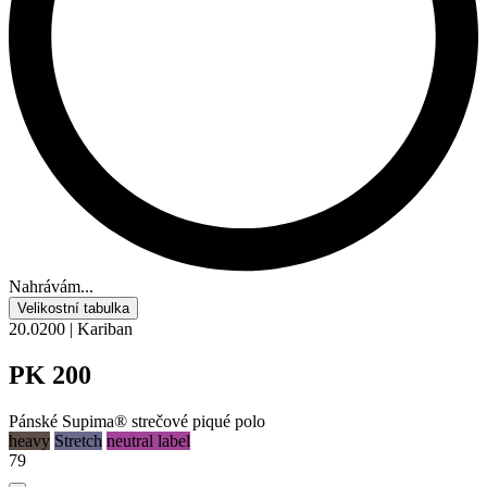
Nahrávám...
Velikostní tabulka
20.0200 | Kariban
PK 200
Pánské Supima® strečové piqué polo
heavy
Stretch
neutral label
79