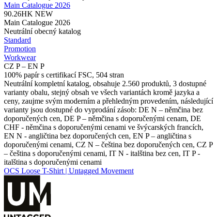
Main Catalogue 2026
90.26HK
NEW
Main Catalogue 2026
Neutrální obecný katalog
Standard
Promotion
Workwear
CZ P – EN P
100% papír s certifikací FSC, 504 stran
Neutrální kompletní katalog, obsahuje 2.560 produktů, 3 dostupné
varianty obalu, stejný obsah ve všech variantách kromě jazyka a
ceny, zaujme svým moderním a přehledným provedením, následující
varianty jsou dostupné do vyprodání zásob: DE N – němčina bez
doporučených cen, DE P – němčina s doporučenými cenam, DE
CHF - němčina s doporučenými cenami ve švýcarských francích,
EN N - angličtina bez doporučených cen, EN P – angličtina s
doporučenými cenami, CZ N – čeština bez doporučených cen, CZ P
– čeština s doporučenými cenami, IT N - italština bez cen, IT P -
italština s doporučenými cenami
OCS Loose T-Shirt | Untagged Movement