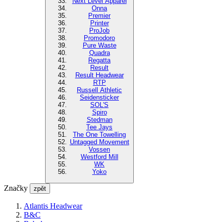
Next Level Apparel
Onna
Premier
Printer
ProJob
Promodoro
Pure Waste
Quadra
Regatta
Result
Result Headwear
RTP
Russell Athletic
Seidensticker
SOL'S
Spiro
Stedman
Tee Jays
The One Towelling
Untagged Movement
Vossen
Westford Mill
WK
Yoko
Značky
zpět
Atlantis Headwear
B&C