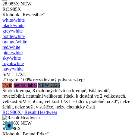
28.985X
NEW
RC 985X
Klobouk "Reversible"
white/​white
black/​white
grey/​white
bottle/​white
orange/​white
red/​white
pink/​white
sky/​white
royal/​white
navy/​white
S/M – L/XL
210g/m², 100% recyklovaný polyester-kepr
Twill
neutral label
NEW 2026
Široká krempa, 8 ozdobných švů na krempě, Bílá uvnitř,
reverzibilní, neutrální velikostní štítek, k dostání ve 2 velikostech,
velikost S/M = 56cm, velikost L/XL = 60cm, pratelné na 30°, nelze
žehlit, nelze sušit v sušičce, nelze chemicky čistit
RC 986X | Result Headwear
28.986X
NEW
RC 986X
Klobouk "Bound Edge"