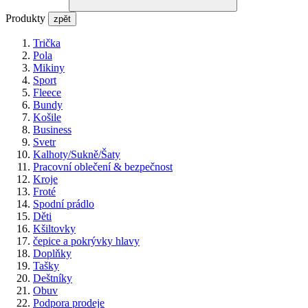
Produkty
zpět
Trička
Pola
Mikiny
Sport
Fleece
Bundy
Košile
Business
Svetr
Kalhoty/Sukně/Šaty
Pracovní oblečení & bezpečnost
Kroje
Froté
Spodní prádlo
Děti
Kšiltovky
čepice a pokrývky hlavy
Doplňky
Tašky
Deštníky
Obuv
Podpora prodeje