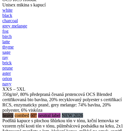
Unisex mikina s kapucí
white
black
charcoal
grey melange
fog
birch
latte
thyme
sage
ray
brick
prune
aster
orion
navy
XXS – 5XL
350g/m², 80% předepraná česaná prstencová OCS Blended
certifikovaná bio bavlna, 20% recyklovaný polyester s certifikací
RCS, enzymaticky prané, grey melange: 74% bavlna, 20%
polyester, 6% viskóza
heavy
combed
60°
neutral label
NEW 2026
Podšitá kapuce s plochou šňůrkou tón v tónu, krční lemovka se
vzorem rybí kosti tón v tónu, půlměsícová podsádka na krku, 2x1