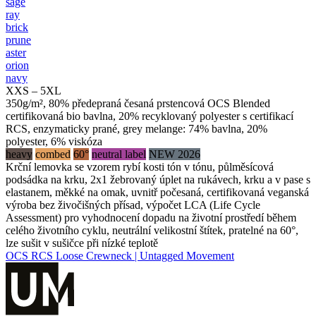
sage
ray
brick
prune
aster
orion
navy
XXS – 5XL
350g/m², 80% předepraná česaná prstencová OCS Blended
certifikovaná bio bavlna, 20% recyklovaný polyester s certifikací
RCS, enzymaticky prané, grey melange: 74% bavlna, 20%
polyester, 6% viskóza
heavy
combed
60°
neutral label
NEW 2026
Krční lemovka se vzorem rybí kosti tón v tónu, půlměsícová
podsádka na krku, 2x1 žebrovaný úplet na rukávech, krku a v pase s
elastanem, měkké na omak, uvnitř počesaná, certifikovaná veganská
výroba bez živočišných přísad, výpočet LCA (Life Cycle
Assessment) pro vyhodnocení dopadu na životní prostředí během
celého životního cyklu, neutrální velikostní štítek, pratelné na 60°,
lze sušit v sušičce při nízké teplotě
OCS RCS Loose Crewneck | Untagged Movement