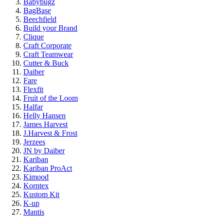
Babybugz
BagBase
Beechfield
Build your Brand
Clique
Craft Corporate
Craft Teamwear
Cutter & Buck
Daiber
Fare
Flexfit
Fruit of the Loom
Halfar
Helly Hansen
James Harvest
J.Harvest & Frost
Jerzees
JN by Daiber
Kariban
Kariban ProAct
Kimood
Korntex
Kustom Kit
K-up
Mantis