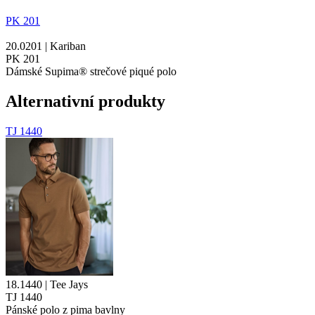
PK 201
20.0201 | Kariban
PK 201
Dámské Supima® strečové piqué polo
Alternativní produkty
TJ 1440
18.1440 | Tee Jays
TJ 1440
Pánské polo z
pima
bavlny