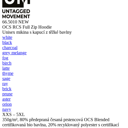
66.5010
NEW
OCS RCS Full Zip Hoodie
Unisex mikina s kapucí z těžké bavlny
white
black
charcoal
grey melange
fog
birch
latte
thyme
sage
ray
brick
prune
aster
orion
navy
XXS – 5XL
350g/m², 80% předepraná česaná prstencová OCS Blended
certifikovaná bio bavlna, 20% recyklovaný polyester s certifikací