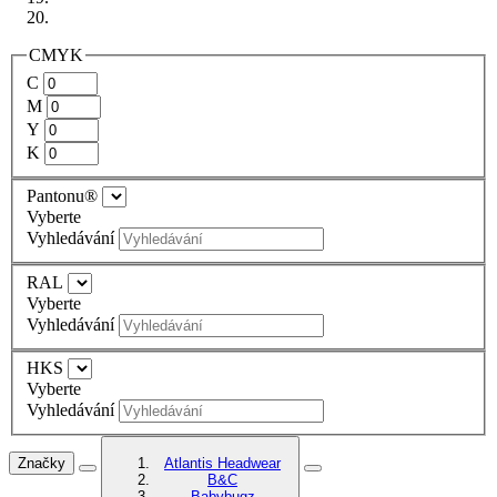
CMYK
C
M
Y
K
Pantonu®
Vyberte
Vyhledávání
RAL
Vyberte
Vyhledávání
HKS
Vyberte
Vyhledávání
Značky
Atlantis Headwear
B&C
Babybugz