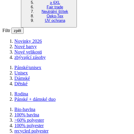
≥ 6XL
Fair trade
Neutrální štítek
Oeko-Tex
UV ochrana
Filtr
zpět
Novinky 2026
Nové barvy
Nové velikosti
zbývající zásoby
Pánské/unisex
Unisex
Dámské
Dětské
Rodina
Pánské + dámské duo
Bio-bavlna
100% bavlna
>60% polyester
100% polyester
recycled polyester