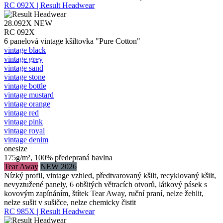
RC 092X | Result Headwear
28.092X
NEW
RC 092X
6 panelová vintage kšiltovka "Pure Cotton"
vintage black
vintage grey
vintage sand
vintage stone
vintage bottle
vintage mustard
vintage orange
vintage red
vintage pink
vintage royal
vintage denim
onesize
175g/m², 100% předepraná bavlna
Tear Away
NEW 2026
Nízký profil, vintage vzhled, předtvarovaný kšilt, recyklovaný kšilt,
nevyztužené panely, 6 obšitých větracích otvorů, látkový pásek s
kovovým zapínáním, štítek Tear Away, ruční praní, nelze žehlit,
nelze sušit v sušičce, nelze chemicky čistit
RC 985X | Result Headwear