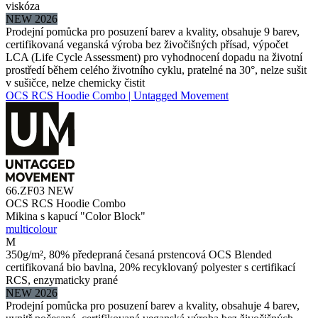
viskóza
NEW 2026
Prodejní pomůcka pro posuzení barev a kvality, obsahuje 9 barev,
certifikovaná veganská výroba bez živočišných přísad, výpočet
LCA (Life Cycle Assessment) pro vyhodnocení dopadu na životní
prostředí během celého životního cyklu, pratelné na 30°, nelze sušit
v sušičce, nelze chemicky čistit
OCS RCS Hoodie Combo | Untagged Movement
66.ZF03
NEW
OCS RCS Hoodie Combo
Mikina s kapucí "Color Block"
multicolour
M
350g/m², 80% předepraná česaná prstencová OCS Blended
certifikovaná bio bavlna, 20% recyklovaný polyester s certifikací
RCS, enzymaticky prané
NEW 2026
Prodejní pomůcka pro posuzení barev a kvality, obsahuje 4 barev,