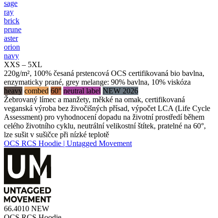
sage
ray
brick
prune
aster
orion
navy
XXS – 5XL
220g/m², 100% česaná prstencová OCS certifikovaná bio bavlna,
enzymaticky prané, grey melange: 90% bavlna, 10% viskóza
heavy
combed
60°
neutral label
NEW 2026
Žebrovaný límec a manžety, měkké na omak, certifikovaná
veganská výroba bez živočišných přísad, výpočet LCA (Life Cycle
Assessment) pro vyhodnocení dopadu na životní prostředí během
celého životního cyklu, neutrální velikostní štítek, pratelné na 60°,
lze sušit v sušičce při nízké teplotě
OCS RCS Hoodie | Untagged Movement
66.4010
NEW
OCS RCS Hoodie