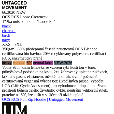
66.3020
NEW
OCS RCS Loose Crewneck
Těžká unisex mikina "Loose Fit"
black
charcoal
birch
navy
XXS – 3XL
350g/m², 80% předepraná česaná prstencová OCS Blended
certifikovaná bio bavlna, 20% recyklovaný polyester s certifikací
RCS, enzymaticky prané
heavy
combed
60°
neutral label
NEW 2026
Volný střih, krční lemovka se vzorem rybí kosti tón v tónu,
půlměsícová podsádka na krku, 2x1 žebrovaný úplet na rukávech,
krku a v pase s elastanem, měkké na omak, uvnitř počesaná,
certifikovaná veganská výroba bez živočišných přísad, výpočet
LCA (Life Cycle Assessment) pro vyhodnocení dopadu na životní
prostředí během celého životního cyklu, neutrální velikostní štítek,
pratelné na 60°, lze sušit v sušičce při nízké teplotě
OCS RCS Full Zip Hoodie | Untagged Movement