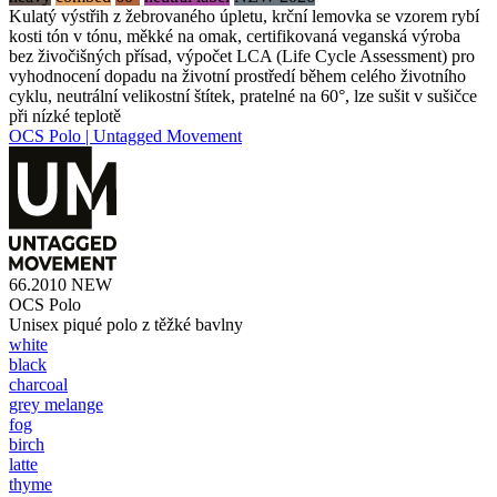
Kulatý výstřih z žebrovaného úpletu, krční lemovka se vzorem rybí
kosti tón v tónu, měkké na omak, certifikovaná veganská výroba
bez živočišných přísad, výpočet LCA (Life Cycle Assessment) pro
vyhodnocení dopadu na životní prostředí během celého životního
cyklu, neutrální velikostní štítek, pratelné na 60°, lze sušit v sušičce
při nízké teplotě
OCS Polo | Untagged Movement
66.2010
NEW
OCS Polo
Unisex piqué polo z těžké bavlny
white
black
charcoal
grey melange
fog
birch
latte
thyme