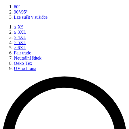
60°
90°/95°
Lze sušit v sušičce
≤ XS
≥ 3XL
≥ 4XL
≥ 5XL
≥ 6XL
Fair trade
Neutrální štítek
Oeko-Tex
UV ochrana