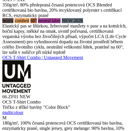
350g/m², 80% předepraná česaná prstencová OCS Blended
certifikovaná bio bavlna, 20% recyklovaný polyester s certifikací
RCS, enzymaticky prané
heavy
combed
60°
neutral label
NEW 2026
Elastický pas se šňůrkou, žebrované manžety v pase a na kotnících,
boční kapsy, měkké na omak, uvnitř počesaná, certifikovaná
veganská výroba bez živočišných přísad, výpočet LCA (Life Cycle
Assessment) pro vyhodnocení dopadu na životní prostředí během
celého životního cyklu, neutrální velikostní štítek, pratelné na 60°,
lze sušit v sušičce při nízké teplotě
OCS T-Shirt Combo | Untagged Movement
66.ZF01
NEW
OCS T-Shirt Combo
Tričko z těžké bavlny "Color Block"
multicolour
M
180g/m², 100% česaná prstencová OCS certifikovaná bio bavlna,
enzymaticky prané, single jersey, grey melange: 90% bavlna, 10%