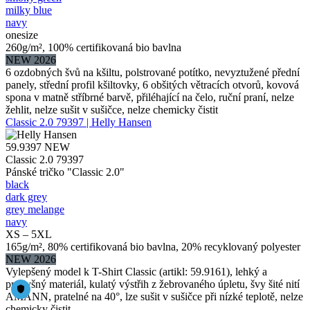
milky blue
navy
onesize
260g/m², 100% certifikovaná bio bavlna
NEW 2026
6 ozdobných švů na kšiltu, polstrované potítko, nevyztužené přední
panely, střední profil kšiltovky, 6 obšitých větracích otvorů, kovová
spona v matně stříbrné barvě, přiléhající na čelo, ruční praní, nelze
žehlit, nelze sušit v sušičce, nelze chemicky čistit
Classic 2.0 79397 | Helly Hansen
59.9397
NEW
Classic 2.0 79397
Pánské tričko "Classic 2.0"
black
dark grey
grey melange
navy
XS – 5XL
165g/m², 80% certifikovaná bio bavlna, 20% recyklovaný polyester
NEW 2026
Vylepšený model k T-Shirt Classic (artikl: 59.9161), lehký a
prodyšný materiál, kulatý výstřih z žebrovaného úpletu, švy šité nití
AMANN, pratelné na 40°, lze sušit v sušičce při nízké teplotě, nelze
chemicky čistit