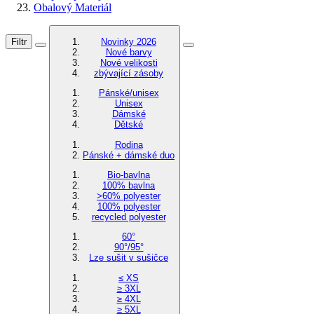
Obalový Materiál
Filtr
Novinky 2026
Nové barvy
Nové velikosti
zbývající zásoby
Pánské/unisex
Unisex
Dámské
Dětské
Rodina
Pánské + dámské duo
Bio-bavlna
100% bavlna
>60% polyester
100% polyester
recycled polyester
60°
90°/95°
Lze sušit v sušičce
≤ XS
≥ 3XL
≥ 4XL
≥ 5XL