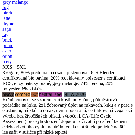
grey melange
fog
birch
latte
thyme
sage
ray
brick
prune
aster
orion
navy
XXS – 5XL
350g/m², 80% předepraná česaná prstencová OCS Blended
certifikovaná bio bavlna, 20% recyklovaný polyester s certifikací
RCS, enzymaticky prané, grey melange: 74% bavlna, 20%
polyester, 6% viskóza
heavy
combed
60°
neutral label
NEW 2026
Krční lemovka se vzorem rybí kosti tón v tónu, půlměsícová
podsádka na krku, 2x1 žebrovaný úplet na rukávech, krku a v pase s
elastanem, měkké na omak, uvnitř počesaná, certifikovaná veganská
výroba bez živočišných přísad, výpočet LCA (Life Cycle
Assessment) pro vyhodnocení dopadu na životní prostředí během
celého životního cyklu, neutrální velikostní štítek, pratelné na 60°,
lze sušit v sušičce při nízké teplotě