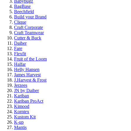
Babybugz
BagBase
Beechfield
Build your Brand
Clique
Craft Corporate
Craft Teamwear
Cutter & Buck
Daiber
Fare
Flexfit
Fruit of the Loom
Halfar
Helly Hansen
James Harvest
J.Harvest & Frost
Jerzees
JN by Daiber
Kariban
Kariban ProAct
Kimood
Korntex
Kustom Kit
K-up
Mantis