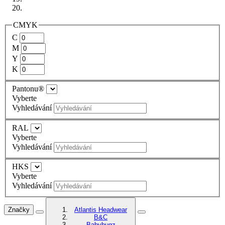
CMYK
C
M
Y
K
Pantonu®
Vyberte
Vyhledávání
RAL
Vyberte
Vyhledávání
HKS
Vyberte
Vyhledávání
Značky
Atlantis Headwear
B&C
Babybugz