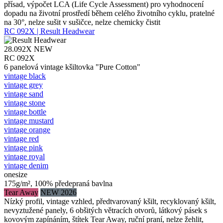
přísad, výpočet LCA (Life Cycle Assessment) pro vyhodnocení
dopadu na životní prostředí během celého životního cyklu, pratelné
na 30°, nelze sušit v sušičce, nelze chemicky čistit
RC 092X | Result Headwear
28.092X
NEW
RC 092X
6 panelová vintage kšiltovka "Pure Cotton"
vintage black
vintage grey
vintage sand
vintage stone
vintage bottle
vintage mustard
vintage orange
vintage red
vintage pink
vintage royal
vintage denim
onesize
175g/m², 100% předepraná bavlna
Tear Away
NEW 2026
Nízký profil, vintage vzhled, předtvarovaný kšilt, recyklovaný kšilt,
nevyztužené panely, 6 obšitých větracích otvorů, látkový pásek s
kovovým zapínáním, štítek Tear Away, ruční praní, nelze žehlit,