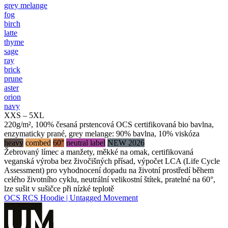
grey melange
fog
birch
latte
thyme
sage
ray
brick
prune
aster
orion
navy
XXS – 5XL
220g/m², 100% česaná prstencová OCS certifikovaná bio bavlna,
enzymaticky prané, grey melange: 90% bavlna, 10% viskóza
heavy
combed
60°
neutral label
NEW 2026
Žebrovaný límec a manžety, měkké na omak, certifikovaná
veganská výroba bez živočišných přísad, výpočet LCA (Life Cycle
Assessment) pro vyhodnocení dopadu na životní prostředí během
celého životního cyklu, neutrální velikostní štítek, pratelné na 60°,
lze sušit v sušičce při nízké teplotě
OCS RCS Hoodie | Untagged Movement