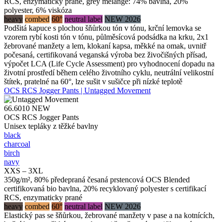
RCS, enzymaticky prané, grey melange: 74% bavlna, 20%
polyester, 6% viskóza
heavy
combed
60°
neutral label
NEW 2026
Podšitá kapuce s plochou šňůrkou tón v tónu, krční lemovka se
vzorem rybí kosti tón v tónu, půlměsícová podsádka na krku, 2x1
žebrované manžety a lem, klokaní kapsa, měkké na omak, uvnitř
počesaná, certifikovaná veganská výroba bez živočišných přísad,
výpočet LCA (Life Cycle Assessment) pro vyhodnocení dopadu na
životní prostředí během celého životního cyklu, neutrální velikostní
štítek, pratelné na 60°, lze sušit v sušičce při nízké teplotě
OCS RCS Jogger Pants | Untagged Movement
66.6010
NEW
OCS RCS Jogger Pants
Unisex tepláky z těžké bavlny
black
charcoal
birch
navy
XXS – 3XL
350g/m², 80% předepraná česaná prstencová OCS Blended
certifikovaná bio bavlna, 20% recyklovaný polyester s certifikací
RCS, enzymaticky prané
heavy
combed
60°
neutral label
NEW 2026
Elastický pas se šňůrkou, žebrované manžety v pase a na kotnících,