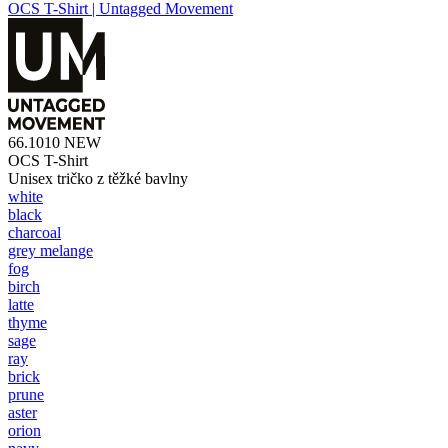
OCS T-Shirt | Untagged Movement
66.1010
NEW
OCS T-Shirt
Unisex tričko z těžké bavlny
white
black
charcoal
grey melange
fog
birch
latte
thyme
sage
ray
brick
prune
aster
orion