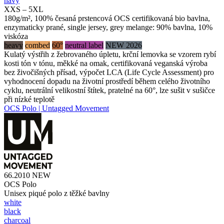
navy
XXS – 5XL
180g/m², 100% česaná prstencová OCS certifikovaná bio bavlna,
enzymaticky prané, single jersey, grey melange: 90% bavlna, 10%
viskóza
heavy
combed
60°
neutral label
NEW 2026
Kulatý výstřih z žebrovaného úpletu, krční lemovka se vzorem rybí
kosti tón v tónu, měkké na omak, certifikovaná veganská výroba
bez živočišných přísad, výpočet LCA (Life Cycle Assessment) pro
vyhodnocení dopadu na životní prostředí během celého životního
cyklu, neutrální velikostní štítek, pratelné na 60°, lze sušit v sušičce
při nízké teplotě
OCS Polo | Untagged Movement
66.2010
NEW
OCS Polo
Unisex piqué polo z těžké bavlny
white
black
charcoal