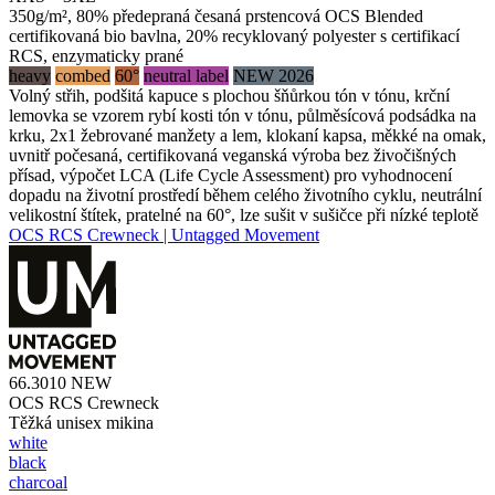
350g/m², 80% předepraná česaná prstencová OCS Blended
certifikovaná bio bavlna, 20% recyklovaný polyester s certifikací
RCS, enzymaticky prané
heavy
combed
60°
neutral label
NEW 2026
Volný střih, podšitá kapuce s plochou šňůrkou tón v tónu, krční
lemovka se vzorem rybí kosti tón v tónu, půlměsícová podsádka na
krku, 2x1 žebrované manžety a lem, klokaní kapsa, měkké na omak,
uvnitř počesaná, certifikovaná veganská výroba bez živočišných
přísad, výpočet LCA (Life Cycle Assessment) pro vyhodnocení
dopadu na životní prostředí během celého životního cyklu, neutrální
velikostní štítek, pratelné na 60°, lze sušit v sušičce při nízké teplotě
OCS RCS Crewneck | Untagged Movement
66.3010
NEW
OCS RCS Crewneck
Těžká unisex mikina
white
black
charcoal