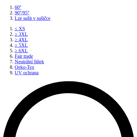
60°
90°/95°
Lze sušit v sušičce
≤ XS
≥ 3XL
≥ 4XL
≥ 5XL
≥ 6XL
Fair trade
Neutrální štítek
Oeko-Tex
UV ochrana