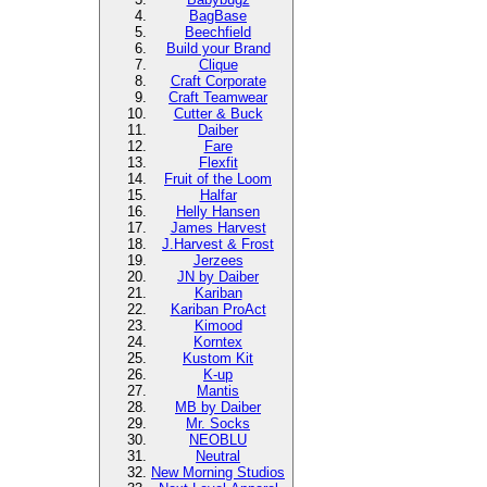
BagBase
Beechfield
Build your Brand
Clique
Craft Corporate
Craft Teamwear
Cutter & Buck
Daiber
Fare
Flexfit
Fruit of the Loom
Halfar
Helly Hansen
James Harvest
J.Harvest & Frost
Jerzees
JN by Daiber
Kariban
Kariban ProAct
Kimood
Korntex
Kustom Kit
K-up
Mantis
MB by Daiber
Mr. Socks
NEOBLU
Neutral
New Morning Studios