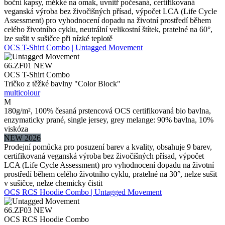
boční kapsy, měkké na omak, uvnitř počesaná, certifikovaná
veganská výroba bez živočišných přísad, výpočet LCA (Life Cycle
Assessment) pro vyhodnocení dopadu na životní prostředí během
celého životního cyklu, neutrální velikostní štítek, pratelné na 60°,
lze sušit v sušičce při nízké teplotě
OCS T-Shirt Combo | Untagged Movement
66.ZF01
NEW
OCS T-Shirt Combo
Tričko z těžké bavlny "Color Block"
multicolour
M
180g/m², 100% česaná prstencová OCS certifikovaná bio bavlna,
enzymaticky prané, single jersey, grey melange: 90% bavlna, 10%
viskóza
NEW 2026
Prodejní pomůcka pro posuzení barev a kvality, obsahuje 9 barev,
certifikovaná veganská výroba bez živočišných přísad, výpočet
LCA (Life Cycle Assessment) pro vyhodnocení dopadu na životní
prostředí během celého životního cyklu, pratelné na 30°, nelze sušit
v sušičce, nelze chemicky čistit
OCS RCS Hoodie Combo | Untagged Movement
66.ZF03
NEW
OCS RCS Hoodie Combo