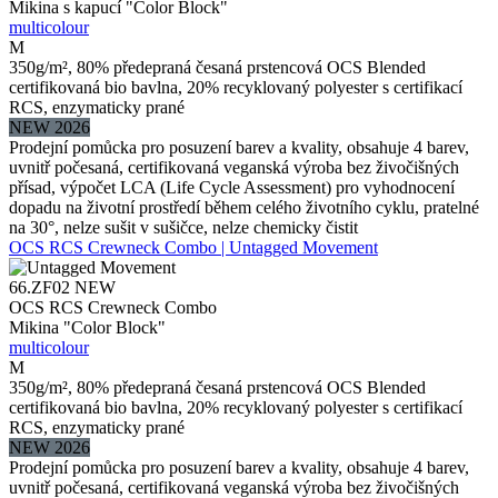
Mikina s kapucí "Color Block"
multicolour
M
350g/m², 80% předepraná česaná prstencová OCS Blended
certifikovaná bio bavlna, 20% recyklovaný polyester s certifikací
RCS, enzymaticky prané
NEW 2026
Prodejní pomůcka pro posuzení barev a kvality, obsahuje 4 barev,
uvnitř počesaná, certifikovaná veganská výroba bez živočišných
přísad, výpočet LCA (Life Cycle Assessment) pro vyhodnocení
dopadu na životní prostředí během celého životního cyklu, pratelné
na 30°, nelze sušit v sušičce, nelze chemicky čistit
OCS RCS Crewneck Combo | Untagged Movement
66.ZF02
NEW
OCS RCS Crewneck Combo
Mikina "Color Block"
multicolour
M
350g/m², 80% předepraná česaná prstencová OCS Blended
certifikovaná bio bavlna, 20% recyklovaný polyester s certifikací
RCS, enzymaticky prané
NEW 2026
Prodejní pomůcka pro posuzení barev a kvality, obsahuje 4 barev,
uvnitř počesaná, certifikovaná veganská výroba bez živočišných