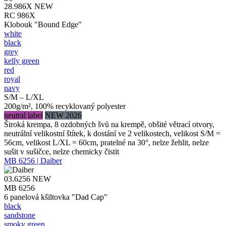
28.986X
NEW
RC 986X
Klobouk "Bound Edge"
white
black
grey
kelly green
red
royal
navy
S/M – L/XL
200g/m², 100% recyklovaný polyester
neutral label
NEW 2026
Široká krempa, 8 ozdobných švů na krempě, obšité větrací otvory,
neutrální velikostní štítek, k dostání ve 2 velikostech, velikost S/M =
56cm, velikost L/XL = 60cm, pratelné na 30°, nelze žehlit, nelze
sušit v sušičce, nelze chemicky čistit
MB 6256 | Daiber
03.6256
NEW
MB 6256
6 panelová kšiltovka "Dad Cap"
black
sandstone
smoky green