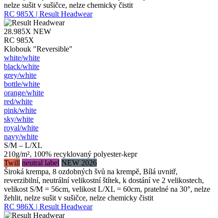
nelze sušit v sušičce, nelze chemicky čistit
RC 985X | Result Headwear
28.985X
NEW
RC 985X
Klobouk "Reversible"
white/​white
black/​white
grey/​white
bottle/​white
orange/​white
red/​white
pink/​white
sky/​white
royal/​white
navy/​white
S/M – L/XL
210g/m², 100% recyklovaný polyester-kepr
Twill
neutral label
NEW 2026
Široká krempa, 8 ozdobných švů na krempě, Bílá uvnitř,
reverzibilní, neutrální velikostní štítek, k dostání ve 2 velikostech,
velikost S/M = 56cm, velikost L/XL = 60cm, pratelné na 30°, nelze
žehlit, nelze sušit v sušičce, nelze chemicky čistit
RC 986X | Result Headwear