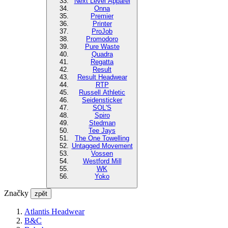
Next Level Apparel
Onna
Premier
Printer
ProJob
Promodoro
Pure Waste
Quadra
Regatta
Result
Result Headwear
RTP
Russell Athletic
Seidensticker
SOL'S
Spiro
Stedman
Tee Jays
The One Towelling
Untagged Movement
Vossen
Westford Mill
WK
Yoko
Značky
zpět
Atlantis Headwear
B&C