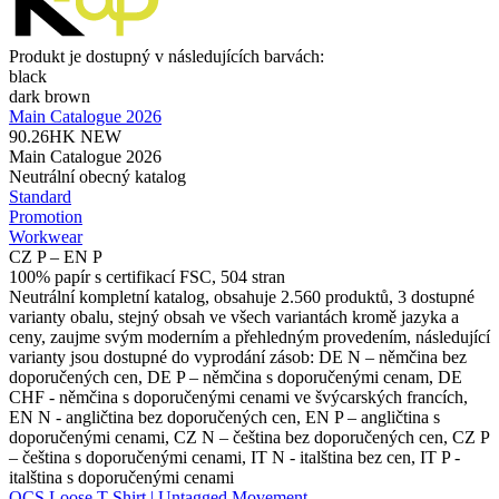
Produkt je dostupný v následujících barvách:
black
dark brown
Main Catalogue 2026
90.26HK
NEW
Main Catalogue 2026
Neutrální obecný katalog
Standard
Promotion
Workwear
CZ P – EN P
100% papír s certifikací FSC, 504 stran
Neutrální kompletní katalog, obsahuje 2.560 produktů, 3 dostupné
varianty obalu, stejný obsah ve všech variantách kromě jazyka a
ceny, zaujme svým moderním a přehledným provedením, následující
varianty jsou dostupné do vyprodání zásob: DE N – němčina bez
doporučených cen, DE P – němčina s doporučenými cenam, DE
CHF - němčina s doporučenými cenami ve švýcarských francích,
EN N - angličtina bez doporučených cen, EN P – angličtina s
doporučenými cenami, CZ N – čeština bez doporučených cen, CZ P
– čeština s doporučenými cenami, IT N - italština bez cen, IT P -
italština s doporučenými cenami
OCS Loose T-Shirt | Untagged Movement