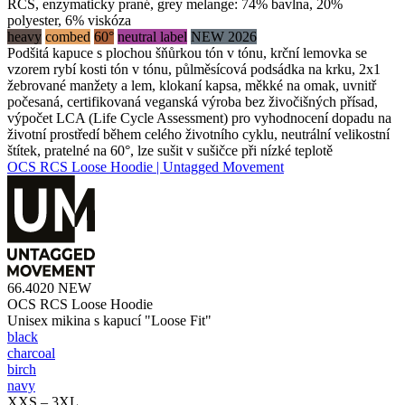
RCS, enzymaticky prané, grey melange: 74% bavlna, 20%
polyester, 6% viskóza
heavy
combed
60°
neutral label
NEW 2026
Podšitá kapuce s plochou šňůrkou tón v tónu, krční lemovka se
vzorem rybí kosti tón v tónu, půlměsícová podsádka na krku, 2x1
žebrované manžety a lem, klokaní kapsa, měkké na omak, uvnitř
počesaná, certifikovaná veganská výroba bez živočišných přísad,
výpočet LCA (Life Cycle Assessment) pro vyhodnocení dopadu na
životní prostředí během celého životního cyklu, neutrální velikostní
štítek, pratelné na 60°, lze sušit v sušičce při nízké teplotě
OCS RCS Loose Hoodie | Untagged Movement
66.4020
NEW
OCS RCS Loose Hoodie
Unisex mikina s kapucí "Loose Fit"
black
charcoal
birch
navy
XXS – 3XL