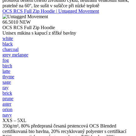
prostředí během celého životního cyklu, neutrální velikostní štítek,
pratelné na 60°, lze sušit v sušičce při nízké teplotě
OCS RCS Full Zip Hoodie | Untagged Movement
66.5010
NEW
OCS RCS Full Zip Hoodie
Unisex mikina s kapucí z těžké bavlny
white
black
charcoal
grey melange
fog
birch
latte
thyme
sage
ray
brick
prune
aster
orion
navy
XXS – 5XL
350g/m², 80% předepraná česaná prstencová OCS Blended
certifikovaná bio bavlna, 20% recyklovaný polyester s certifikací