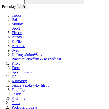
Produkty
zpět
Trička
Pola
Mikiny
Sport
Fleece
Bundy
Košile
Business
Svetr
Kalhoty/Sukně/Šaty
Pracovní oblečení & bezpečnost
Kroje
Froté
Spodní prádlo
Děti
Kšiltovky
čepice a pokrývky hlavy
Doplňky
Tašky
Deštníky
Obuv
Podpora prodeje