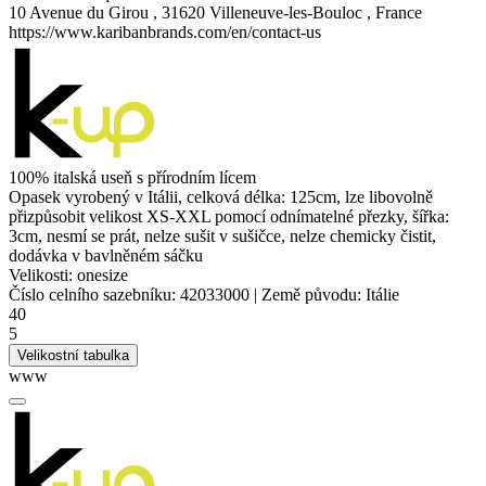
10 Avenue du Girou , 31620 Villeneuve-les-Bouloc , France
https://www.karibanbrands.com/en/contact-us
100% italská useň s přírodním lícem
Opasek vyrobený v Itálii, celková délka: 125cm, lze libovolně
přizpůsobit velikost XS-XXL pomocí odnímatelné přezky, šířka:
3cm, nesmí se prát, nelze sušit v sušičce, nelze chemicky čistit,
dodávka v bavlněném sáčku
Velikosti:
onesize
Číslo celního sazebníku:
42033000
|
Země původu:
Itálie
40
5
Velikostní tabulka
www