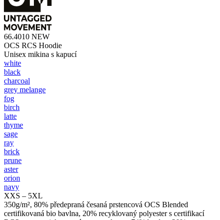
66.4010
NEW
OCS RCS Hoodie
Unisex mikina s kapucí
white
black
charcoal
grey melange
fog
birch
latte
thyme
sage
ray
brick
prune
aster
orion
navy
XXS – 5XL
350g/m², 80% předepraná česaná prstencová OCS Blended
certifikovaná bio bavlna, 20% recyklovaný polyester s certifikací