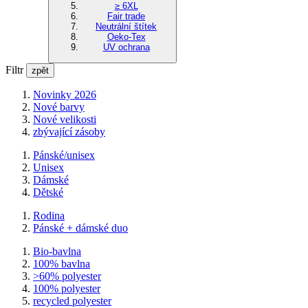
≥ 6XL
Fair trade
Neutrální štítek
Oeko-Tex
UV ochrana
Filtr
zpět
Novinky 2026
Nové barvy
Nové velikosti
zbývající zásoby
Pánské/unisex
Unisex
Dámské
Dětské
Rodina
Pánské + dámské duo
Bio-bavlna
100% bavlna
>60% polyester
100% polyester
recycled polyester