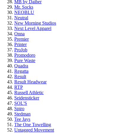
MB by Daiber
Mr. Socks
NEOBLU
Neutral
New Morning Studios
Next Level Apparel
Onna
Premier
Printer
ProJob
Promodoro
Pure Waste
Quadra
Regatta
Result
Result Headwear
RTP
Russell Athletic
Seidensticker
SOL'S
Spiro
Stedman
Tee Jays
The One Towelling
Untagged Movement