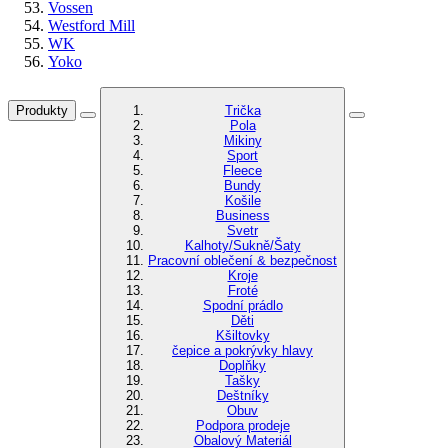
Vossen
Westford Mill
WK
Yoko
Produkty
Trička
Pola
Mikiny
Sport
Fleece
Bundy
Košile
Business
Svetr
Kalhoty/Sukně/Šaty
Pracovní oblečení & bezpečnost
Kroje
Froté
Spodní prádlo
Děti
Kšiltovky
čepice a pokrývky hlavy
Doplňky
Tašky
Deštníky
Obuv
Podpora prodeje
Obalový Materiál