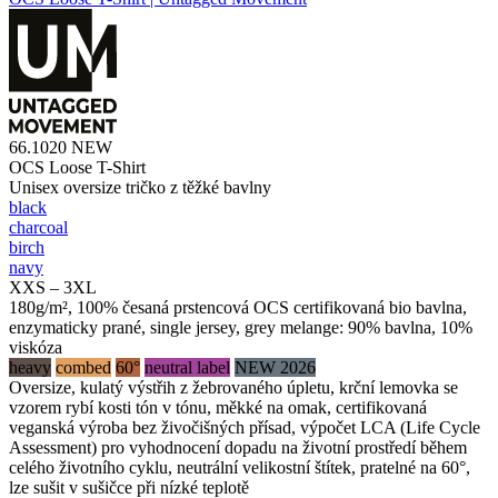
66.1020
NEW
OCS Loose T-Shirt
Unisex oversize tričko z těžké bavlny
black
charcoal
birch
navy
XXS – 3XL
180g/m², 100% česaná prstencová OCS certifikovaná bio bavlna,
enzymaticky prané, single jersey, grey melange: 90% bavlna, 10%
viskóza
heavy
combed
60°
neutral label
NEW 2026
Oversize, kulatý výstřih z žebrovaného úpletu, krční lemovka se
vzorem rybí kosti tón v tónu, měkké na omak, certifikovaná
veganská výroba bez živočišných přísad, výpočet LCA (Life Cycle
Assessment) pro vyhodnocení dopadu na životní prostředí během
celého životního cyklu, neutrální velikostní štítek, pratelné na 60°,
lze sušit v sušičce při nízké teplotě