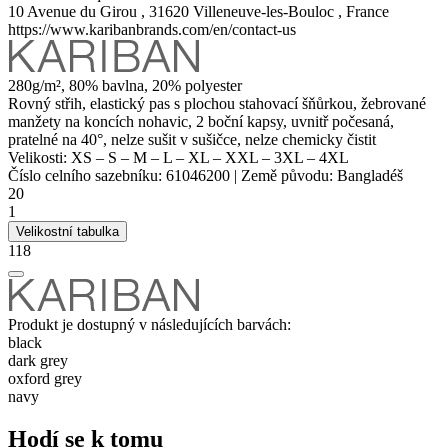
10 Avenue du Girou , 31620 Villeneuve-les-Bouloc , France
https://www.karibanbrands.com/en/contact-us
280g/m², 80% bavlna, 20%
polyester
Rovný střih, elastický pas s plochou stahovací šňůrkou, žebrované
manžety na koncích nohavic, 2 boční kapsy, uvnitř počesaná,
pratelné na 40°, nelze sušit v sušičce, nelze chemicky čistit
Velikosti:
XS
–
S
–
M
–
L
–
XL
–
XXL
–
3XL
–
4XL
Číslo celního sazebníku:
61046200
|
Země původu:
Bangladéš
20
1
Velikostní tabulka
118
Produkt je dostupný v následujících barvách:
black
dark grey
oxford grey
navy
Hodí se k tomu