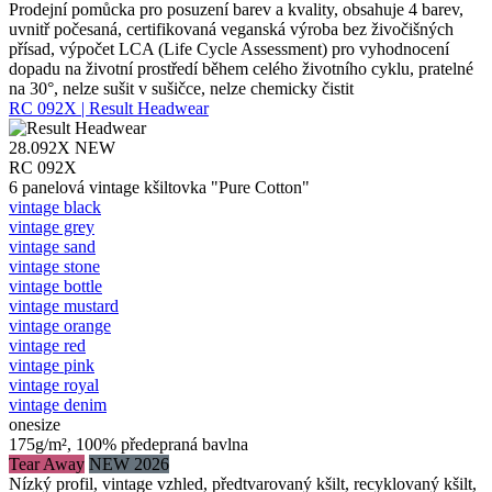
Prodejní pomůcka pro posuzení barev a kvality, obsahuje 4 barev,
uvnitř počesaná, certifikovaná veganská výroba bez živočišných
přísad, výpočet LCA (Life Cycle Assessment) pro vyhodnocení
dopadu na životní prostředí během celého životního cyklu, pratelné
na 30°, nelze sušit v sušičce, nelze chemicky čistit
RC 092X | Result Headwear
28.092X
NEW
RC 092X
6 panelová vintage kšiltovka "Pure Cotton"
vintage black
vintage grey
vintage sand
vintage stone
vintage bottle
vintage mustard
vintage orange
vintage red
vintage pink
vintage royal
vintage denim
onesize
175g/m², 100% předepraná bavlna
Tear Away
NEW 2026
Nízký profil, vintage vzhled, předtvarovaný kšilt, recyklovaný kšilt,