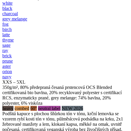
white
black
charcoal
grey melange
fog
birch
latte
thyme
sage
ray
brick
prune
aster
orion
navy
XXS – 5XL
350g/m², 80% předepraná česaná prstencová OCS Blended
certifikovaná bio bavlna, 20% recyklovaný polyester s certifikací
RCS, enzymaticky prané, grey melange: 74% bavlna, 20%
polyester, 6% viskóza
heavy
combed
60°
neutral label
NEW 2026
Podšitá kapuce s plochou šňůrkou tón v tónu, krční lemovka se
vzorem rybí kosti tón v tónu, půlměsícová podsádka na krku, 2x1
žebrované manžety a lem, klokaní kapsa, měkké na omak, uvnitř
počesaná, certifikovaná veganská výroba bez živočišných přísad,