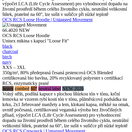
výpočet LCA (Life Cycle Assessment) pro vyhodnocení dopadu na
životní prostředí během celého životního cyklu, neutrální velikostní
štítek, pratelné na 60°, lze sušit v sušičce při nízké teplotě
OCS RCS Loose Hoodie | Untagged Movement
66.4020
NEW
OCS RCS Loose Hoodie
Unisex mikina s kapucí "Loose Fit"
black
charcoal
birch
navy
XXS – 3XL
350g/m², 80% předepraná česaná prstencová OCS Blended
certifikovaná bio bavlna, 20% recyklovaný polyester s certifikací
RCS, enzymaticky prané
heavy
combed
60°
neutral label
NEW 2026
Volný střih, podšitá kapuce s plochou šňůrkou tón v tónu, krční
lemovka se vzorem rybí kosti tón v tónu, půlměsícová podsádka na
krku, 2x1 žebrované manžety a lem, klokaní kapsa, měkké na omak,
uvnitř počesaná, certifikovaná veganská výroba bez živočišných
přísad, výpočet LCA (Life Cycle Assessment) pro vyhodnocení
dopadu na životní prostředí během celého životního cyklu, neutrální
velikostní štítek, pratelné na 60°, lze sušit v sušičce při nízké teplotě
OCS RCS Crewneck | Untagged Movement