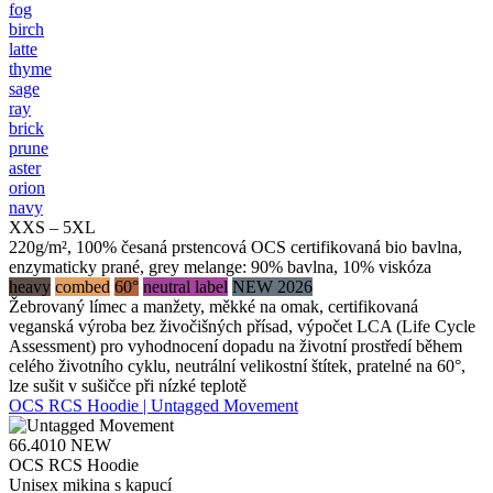
fog
birch
latte
thyme
sage
ray
brick
prune
aster
orion
navy
XXS – 5XL
220g/m², 100% česaná prstencová OCS certifikovaná bio bavlna,
enzymaticky prané, grey melange: 90% bavlna, 10% viskóza
heavy
combed
60°
neutral label
NEW 2026
Žebrovaný límec a manžety, měkké na omak, certifikovaná
veganská výroba bez živočišných přísad, výpočet LCA (Life Cycle
Assessment) pro vyhodnocení dopadu na životní prostředí během
celého životního cyklu, neutrální velikostní štítek, pratelné na 60°,
lze sušit v sušičce při nízké teplotě
OCS RCS Hoodie | Untagged Movement
66.4010
NEW
OCS RCS Hoodie
Unisex mikina s kapucí