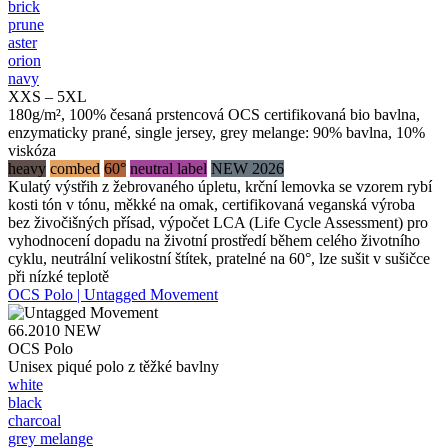
brick
prune
aster
orion
navy
XXS – 5XL
180g/m², 100% česaná prstencová OCS certifikovaná bio bavlna,
enzymaticky prané, single jersey, grey melange: 90% bavlna, 10%
viskóza
heavy
combed
60°
neutral label
NEW 2026
Kulatý výstřih z žebrovaného úpletu, krční lemovka se vzorem rybí
kosti tón v tónu, měkké na omak, certifikovaná veganská výroba
bez živočišných přísad, výpočet LCA (Life Cycle Assessment) pro
vyhodnocení dopadu na životní prostředí během celého životního
cyklu, neutrální velikostní štítek, pratelné na 60°, lze sušit v sušičce
při nízké teplotě
OCS Polo | Untagged Movement
66.2010
NEW
OCS Polo
Unisex piqué polo z těžké bavlny
white
black
charcoal
grey melange