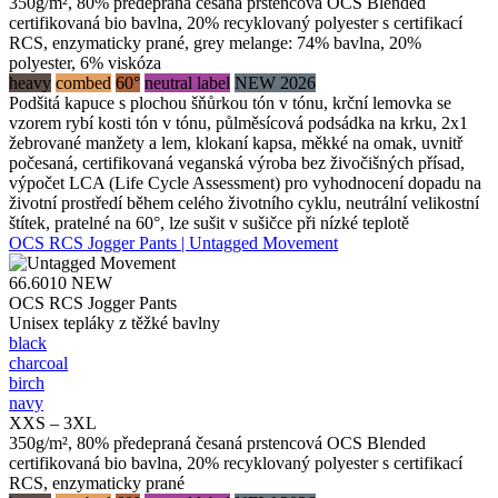
350g/m², 80% předepraná česaná prstencová OCS Blended
certifikovaná bio bavlna, 20% recyklovaný polyester s certifikací
RCS, enzymaticky prané, grey melange: 74% bavlna, 20%
polyester, 6% viskóza
heavy
combed
60°
neutral label
NEW 2026
Podšitá kapuce s plochou šňůrkou tón v tónu, krční lemovka se
vzorem rybí kosti tón v tónu, půlměsícová podsádka na krku, 2x1
žebrované manžety a lem, klokaní kapsa, měkké na omak, uvnitř
počesaná, certifikovaná veganská výroba bez živočišných přísad,
výpočet LCA (Life Cycle Assessment) pro vyhodnocení dopadu na
životní prostředí během celého životního cyklu, neutrální velikostní
štítek, pratelné na 60°, lze sušit v sušičce při nízké teplotě
OCS RCS Jogger Pants | Untagged Movement
66.6010
NEW
OCS RCS Jogger Pants
Unisex tepláky z těžké bavlny
black
charcoal
birch
navy
XXS – 3XL
350g/m², 80% předepraná česaná prstencová OCS Blended
certifikovaná bio bavlna, 20% recyklovaný polyester s certifikací
RCS, enzymaticky prané