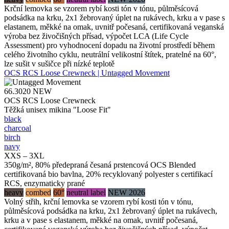
Krční lemovka se vzorem rybí kosti tón v tónu, půlměsícová
podsádka na krku, 2x1 žebrovaný úplet na rukávech, krku a v pase s
elastanem, měkké na omak, uvnitř počesaná, certifikovaná veganská
výroba bez živočišných přísad, výpočet LCA (Life Cycle
Assessment) pro vyhodnocení dopadu na životní prostředí během
celého životního cyklu, neutrální velikostní štítek, pratelné na 60°,
lze sušit v sušičce při nízké teplotě
OCS RCS Loose Crewneck | Untagged Movement
66.3020
NEW
OCS RCS Loose Crewneck
Těžká unisex mikina "Loose Fit"
black
charcoal
birch
navy
XXS – 3XL
350g/m², 80% předepraná česaná prstencová OCS Blended
certifikovaná bio bavlna, 20% recyklovaný polyester s certifikací
RCS, enzymaticky prané
heavy
combed
60°
neutral label
NEW 2026
Volný střih, krční lemovka se vzorem rybí kosti tón v tónu,
půlměsícová podsádka na krku, 2x1 žebrovaný úplet na rukávech,
krku a v pase s elastanem, měkké na omak, uvnitř počesaná,