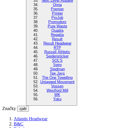
Next Level Apparel
Onna
Premier
Printer
ProJob
Promodoro
Pure Waste
Quadra
Regatta
Result
Result Headwear
RTP
Russell Athletic
Seidensticker
SOL'S
Spiro
Stedman
Tee Jays
The One Towelling
Untagged Movement
Vossen
Westford Mill
WK
Yoko
Značky
zpět
Atlantis Headwear
B&C