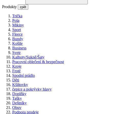
Produkty
zpět
Trička
Pola
Mikiny
Sport
Fleece
Bundy
Košile
Business
Svetr
Kalhoty/Sukně/Šaty
Pracovní oblečení & bezpečnost
Kroje
Froté
Spodní prádlo
Děti
Kšiltovky
čepice a pokrývky hlavy
Doplňky
Tašky
Deštníky
Obuv
Podpora prodeje