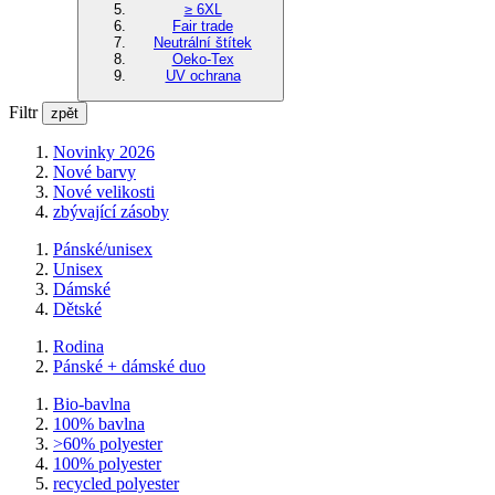
≥ 6XL
Fair trade
Neutrální štítek
Oeko-Tex
UV ochrana
Filtr
zpět
Novinky 2026
Nové barvy
Nové velikosti
zbývající zásoby
Pánské/unisex
Unisex
Dámské
Dětské
Rodina
Pánské + dámské duo
Bio-bavlna
100% bavlna
>60% polyester
100% polyester
recycled polyester