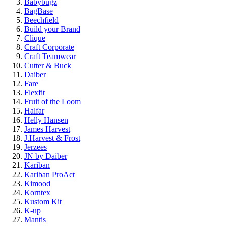
Babybugz
BagBase
Beechfield
Build your Brand
Clique
Craft Corporate
Craft Teamwear
Cutter & Buck
Daiber
Fare
Flexfit
Fruit of the Loom
Halfar
Helly Hansen
James Harvest
J.Harvest & Frost
Jerzees
JN by Daiber
Kariban
Kariban ProAct
Kimood
Korntex
Kustom Kit
K-up
Mantis