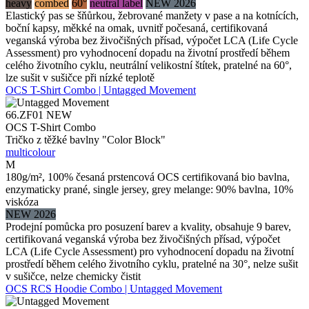
heavy
combed
60°
neutral label
NEW 2026
Elastický pas se šňůrkou, žebrované manžety v pase a na kotnících,
boční kapsy, měkké na omak, uvnitř počesaná, certifikovaná
veganská výroba bez živočišných přísad, výpočet LCA (Life Cycle
Assessment) pro vyhodnocení dopadu na životní prostředí během
celého životního cyklu, neutrální velikostní štítek, pratelné na 60°,
lze sušit v sušičce při nízké teplotě
OCS T-Shirt Combo | Untagged Movement
66.ZF01
NEW
OCS T-Shirt Combo
Tričko z těžké bavlny "Color Block"
multicolour
M
180g/m², 100% česaná prstencová OCS certifikovaná bio bavlna,
enzymaticky prané, single jersey, grey melange: 90% bavlna, 10%
viskóza
NEW 2026
Prodejní pomůcka pro posuzení barev a kvality, obsahuje 9 barev,
certifikovaná veganská výroba bez živočišných přísad, výpočet
LCA (Life Cycle Assessment) pro vyhodnocení dopadu na životní
prostředí během celého životního cyklu, pratelné na 30°, nelze sušit
v sušičce, nelze chemicky čistit
OCS RCS Hoodie Combo | Untagged Movement