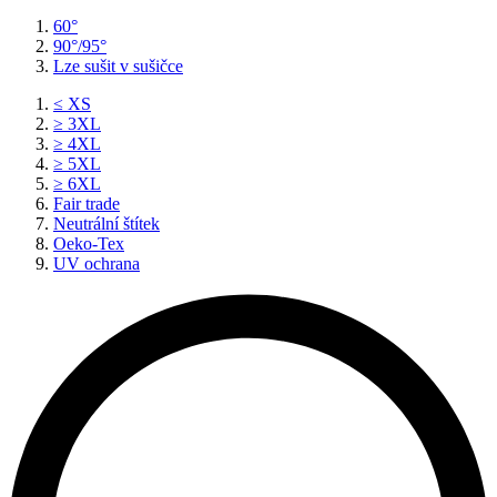
60°
90°/95°
Lze sušit v sušičce
≤ XS
≥ 3XL
≥ 4XL
≥ 5XL
≥ 6XL
Fair trade
Neutrální štítek
Oeko-Tex
UV ochrana