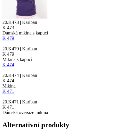
20.K473 | Kariban
K 473
Dámská mikina s kapucí
K 479
20.K479 | Kariban
K 479
Mikina s kapucí
K 474
20.K474 | Kariban
K 474
Mikina
K 471
20.K471 | Kariban
K 471
Dámská oversize mikina
Alternativní produkty