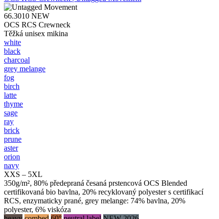
66.3010
NEW
OCS RCS Crewneck
Těžká unisex mikina
white
black
charcoal
grey melange
fog
birch
latte
thyme
sage
ray
brick
prune
aster
orion
navy
XXS – 5XL
350g/m², 80% předepraná česaná prstencová OCS Blended
certifikovaná bio bavlna, 20% recyklovaný polyester s certifikací
RCS, enzymaticky prané, grey melange: 74% bavlna, 20%
polyester, 6% viskóza
heavy
combed
60°
neutral label
NEW 2026