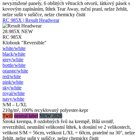
nevyztužené panely, 6 obšitých větracích otvorů, látkový pásek s
kovovým zapínáním, štítek Tear Away, ruční praní, nelze žehlit,
nelze sušit v sušičce, nelze chemicky čistit
RC 985X | Result Headwear
28.985X
NEW
RC 985X
Klobouk "Reversible"
white/​white
black/​white
grey/​white
bottle/​white
orange/​white
red/​white
pink/​white
sky/​white
royal/​white
navy/​white
S/M – L/XL
210g/m², 100% recyklovaný polyester-kepr
Twill
neutral label
NEW 2026
Široká krempa, 8 ozdobných švů na krempě, Bílá uvnitř,
reverzibilní, neutrální velikostní štítek, k dostání ve 2 velikostech,
velikost S/M = 56cm, velikost L/XL = 60cm, pratelné na 30°, nelze
žehlit, nelze sušit v sušičce, nelze chemicky čistit