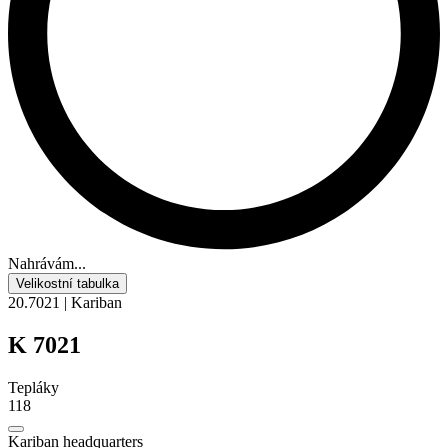
Nahrávám...
Velikostní tabulka
20.7021 | Kariban
K 7021
Tepláky
118
Kariban headquarters