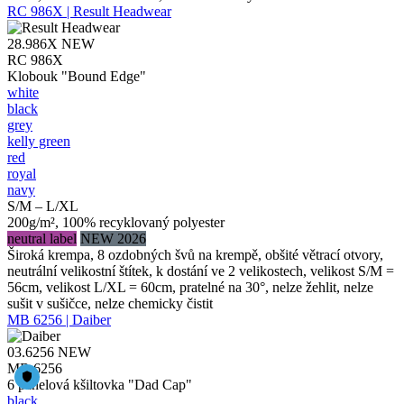
RC 986X | Result Headwear
28.986X
NEW
RC 986X
Klobouk "Bound Edge"
white
black
grey
kelly green
red
royal
navy
S/M – L/XL
200g/m², 100% recyklovaný polyester
neutral label
NEW 2026
Široká krempa, 8 ozdobných švů na krempě, obšité větrací otvory,
neutrální velikostní štítek, k dostání ve 2 velikostech, velikost S/M =
56cm, velikost L/XL = 60cm, pratelné na 30°, nelze žehlit, nelze
sušit v sušičce, nelze chemicky čistit
MB 6256 | Daiber
03.6256
NEW
MB 6256
6 panelová kšiltovka "Dad Cap"
black