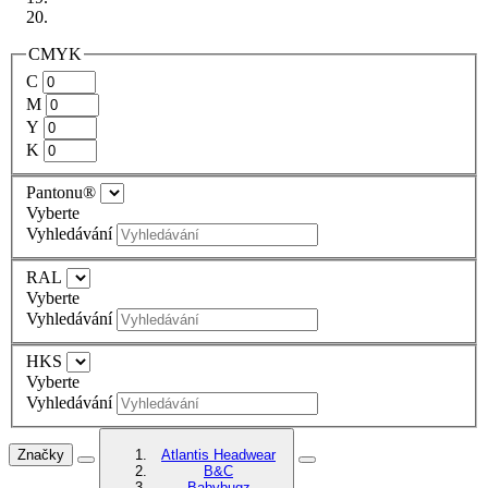
CMYK
C
M
Y
K
Pantonu®
Vyberte
Vyhledávání
RAL
Vyberte
Vyhledávání
HKS
Vyberte
Vyhledávání
Značky
Atlantis Headwear
B&C
Babybugz