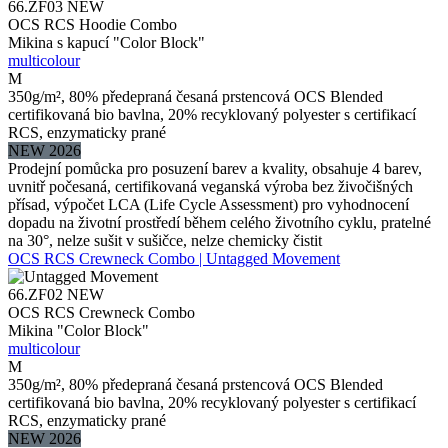
66.ZF03
NEW
OCS RCS Hoodie Combo
Mikina s kapucí "Color Block"
multicolour
M
350g/m², 80% předepraná česaná prstencová OCS Blended
certifikovaná bio bavlna, 20% recyklovaný polyester s certifikací
RCS, enzymaticky prané
NEW 2026
Prodejní pomůcka pro posuzení barev a kvality, obsahuje 4 barev,
uvnitř počesaná, certifikovaná veganská výroba bez živočišných
přísad, výpočet LCA (Life Cycle Assessment) pro vyhodnocení
dopadu na životní prostředí během celého životního cyklu, pratelné
na 30°, nelze sušit v sušičce, nelze chemicky čistit
OCS RCS Crewneck Combo | Untagged Movement
66.ZF02
NEW
OCS RCS Crewneck Combo
Mikina "Color Block"
multicolour
M
350g/m², 80% předepraná česaná prstencová OCS Blended
certifikovaná bio bavlna, 20% recyklovaný polyester s certifikací
RCS, enzymaticky prané
NEW 2026