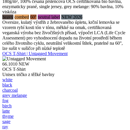
180g/m², 100% česaná prstencová OCS certifikovaná bio bavlna,
enzymaticky prané, single jersey, grey melange: 90% bavlna, 10%
viskóza
heavy
combed
60°
neutral label
NEW 2026
Oversize, kulatý výstřih z žebrovaného úpletu, krční lemovka se
vzorem rybí kosti tón v tónu, měkké na omak, certifikovaná
veganská výroba bez živočišných přísad, výpočet LCA (Life Cycle
Assessment) pro vyhodnocení dopadu na životní prostředí během
celého životního cyklu, neutrální velikostní štítek, pratelné na 60°,
lze sušit v sušičce při nízké teplotě
OCS T-Shirt | Untagged Movement
66.1010
NEW
OCS T-Shirt
Unisex tričko z těžké bavlny
white
black
charcoal
grey melange
fog
birch
latte
thyme
sage
ray