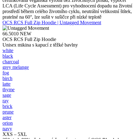
certifikovaná veganská výroba bez živočišných přísad, výpočet
LCA (Life Cycle Assessment) pro vyhodnocení dopadu na životní
prostředí během celého životního cyklu, neutrální velikostní štítek,
pratelné na 60°, lze sušit v sušičce při nízké teplotě
OCS RCS Full Zip Hoodie | Untagged Movement
66.5010
NEW
OCS RCS Full Zip Hoodie
Unisex mikina s kapucí z těžké bavlny
white
black
charcoal
grey melange
fog
birch
latte
thyme
sage
ray
brick
prune
aster
orion
navy
XXS – 5XL