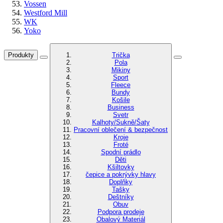
Vossen
Westford Mill
WK
Yoko
Produkty
Trička
Pola
Mikiny
Sport
Fleece
Bundy
Košile
Business
Svetr
Kalhoty/Sukně/Šaty
Pracovní oblečení & bezpečnost
Kroje
Froté
Spodní prádlo
Děti
Kšiltovky
čepice a pokrývky hlavy
Doplňky
Tašky
Deštníky
Obuv
Podpora prodeje
Obalový Materiál