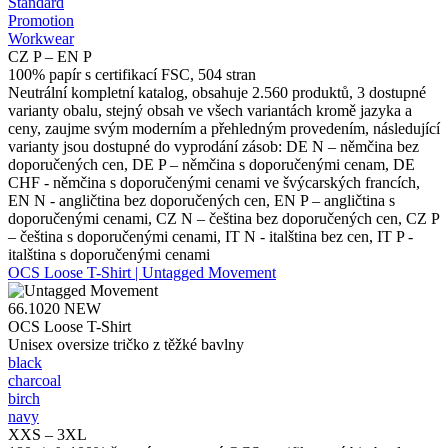
Standard
Promotion
Workwear
CZ P – EN P
100% papír s certifikací FSC, 504 stran
Neutrální kompletní katalog, obsahuje 2.560 produktů, 3 dostupné
varianty obalu, stejný obsah ve všech variantách kromě jazyka a
ceny, zaujme svým moderním a přehledným provedením, následující
varianty jsou dostupné do vyprodání zásob: DE N – němčina bez
doporučených cen, DE P – němčina s doporučenými cenam, DE
CHF - němčina s doporučenými cenami ve švýcarských francích,
EN N - angličtina bez doporučených cen, EN P – angličtina s
doporučenými cenami, CZ N – čeština bez doporučených cen, CZ P
– čeština s doporučenými cenami, IT N - italština bez cen, IT P -
italština s doporučenými cenami
OCS Loose T-Shirt | Untagged Movement
66.1020
NEW
OCS Loose T-Shirt
Unisex oversize tričko z těžké bavlny
black
charcoal
birch
navy
XXS – 3XL