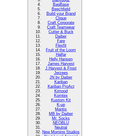
BagBase
Beechfield
Build your Brand
Clique
Craft Corporate
Craft Teamwear
Cutter & Buck
Daiber
Fare
Flexfit
Fruit of the Loom
Halfar
Helly Hansen
James Harvest
J.Harvest & Frost
Jerzees
JN by Daiber
Kariban
Kariban ProAct
Kimood
Korntex
Kustom Kit
K-up
Mantis
MB by Daiber
Mr. Socks
NEOBLU
Neutral
New Morning Studios