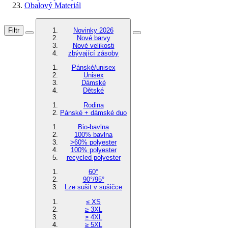
Obalový Materiál
Filtr
Novinky 2026
Nové barvy
Nové velikosti
zbývající zásoby
Pánské/unisex
Unisex
Dámské
Dětské
Rodina
Pánské + dámské duo
Bio-bavlna
100% bavlna
>60% polyester
100% polyester
recycled polyester
60°
90°/95°
Lze sušit v sušičce
≤ XS
≥ 3XL
≥ 4XL
≥ 5XL