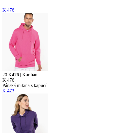
K 476
20.K476 | Kariban
K 476
Pánská mikina s kapucí
K 473