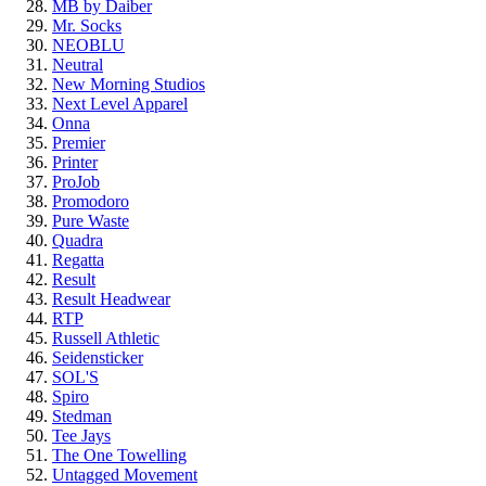
MB by Daiber
Mr. Socks
NEOBLU
Neutral
New Morning Studios
Next Level Apparel
Onna
Premier
Printer
ProJob
Promodoro
Pure Waste
Quadra
Regatta
Result
Result Headwear
RTP
Russell Athletic
Seidensticker
SOL'S
Spiro
Stedman
Tee Jays
The One Towelling
Untagged Movement