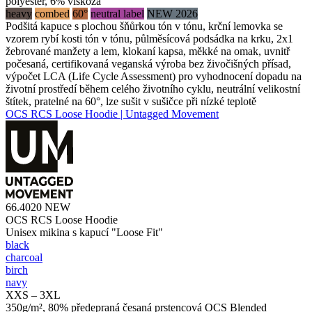
polyester, 6% viskóza
heavy
combed
60°
neutral label
NEW 2026
Podšitá kapuce s plochou šňůrkou tón v tónu, krční lemovka se
vzorem rybí kosti tón v tónu, půlměsícová podsádka na krku, 2x1
žebrované manžety a lem, klokaní kapsa, měkké na omak, uvnitř
počesaná, certifikovaná veganská výroba bez živočišných přísad,
výpočet LCA (Life Cycle Assessment) pro vyhodnocení dopadu na
životní prostředí během celého životního cyklu, neutrální velikostní
štítek, pratelné na 60°, lze sušit v sušičce při nízké teplotě
OCS RCS Loose Hoodie | Untagged Movement
66.4020
NEW
OCS RCS Loose Hoodie
Unisex mikina s kapucí "Loose Fit"
black
charcoal
birch
navy
XXS – 3XL
350g/m², 80% předepraná česaná prstencová OCS Blended