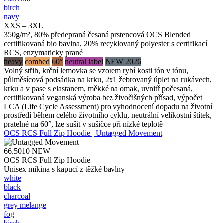
birch
navy
XXS – 3XL
350g/m², 80% předepraná česaná prstencová OCS Blended
certifikovaná bio bavlna, 20% recyklovaný polyester s certifikací
RCS, enzymaticky prané
heavy
combed
60°
neutral label
NEW 2026
Volný střih, krční lemovka se vzorem rybí kosti tón v tónu,
půlměsícová podsádka na krku, 2x1 žebrovaný úplet na rukávech,
krku a v pase s elastanem, měkké na omak, uvnitř počesaná,
certifikovaná veganská výroba bez živočišných přísad, výpočet
LCA (Life Cycle Assessment) pro vyhodnocení dopadu na životní
prostředí během celého životního cyklu, neutrální velikostní štítek,
pratelné na 60°, lze sušit v sušičce při nízké teplotě
OCS RCS Full Zip Hoodie | Untagged Movement
66.5010
NEW
OCS RCS Full Zip Hoodie
Unisex mikina s kapucí z těžké bavlny
white
black
charcoal
grey melange
fog
birch