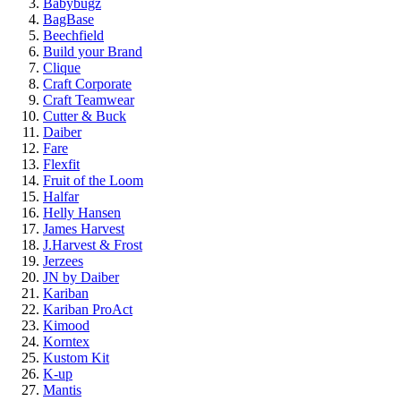
Babybugz
BagBase
Beechfield
Build your Brand
Clique
Craft Corporate
Craft Teamwear
Cutter & Buck
Daiber
Fare
Flexfit
Fruit of the Loom
Halfar
Helly Hansen
James Harvest
J.Harvest & Frost
Jerzees
JN by Daiber
Kariban
Kariban ProAct
Kimood
Korntex
Kustom Kit
K-up
Mantis