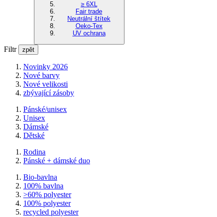
≥ 6XL
Fair trade
Neutrální štítek
Oeko-Tex
UV ochrana
Filtr
zpět
Novinky 2026
Nové barvy
Nové velikosti
zbývající zásoby
Pánské/unisex
Unisex
Dámské
Dětské
Rodina
Pánské + dámské duo
Bio-bavlna
100% bavlna
>60% polyester
100% polyester
recycled polyester