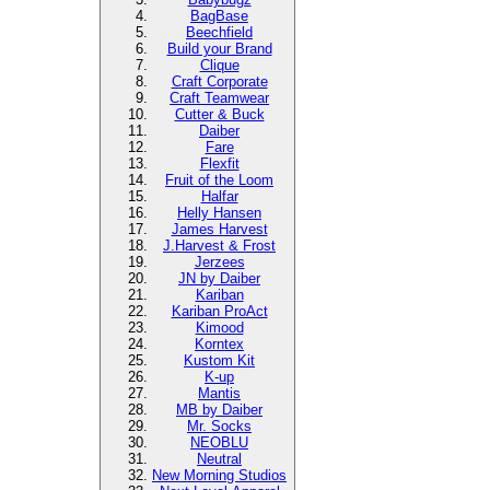
BagBase
Beechfield
Build your Brand
Clique
Craft Corporate
Craft Teamwear
Cutter & Buck
Daiber
Fare
Flexfit
Fruit of the Loom
Halfar
Helly Hansen
James Harvest
J.Harvest & Frost
Jerzees
JN by Daiber
Kariban
Kariban ProAct
Kimood
Korntex
Kustom Kit
K-up
Mantis
MB by Daiber
Mr. Socks
NEOBLU
Neutral
New Morning Studios