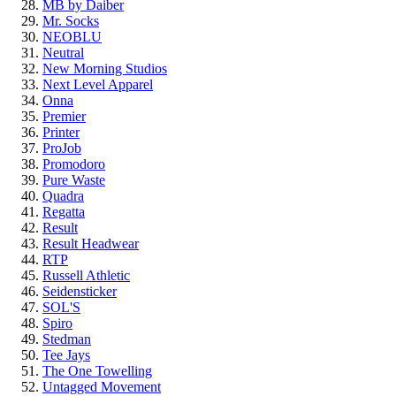
MB by Daiber
Mr. Socks
NEOBLU
Neutral
New Morning Studios
Next Level Apparel
Onna
Premier
Printer
ProJob
Promodoro
Pure Waste
Quadra
Regatta
Result
Result Headwear
RTP
Russell Athletic
Seidensticker
SOL'S
Spiro
Stedman
Tee Jays
The One Towelling
Untagged Movement