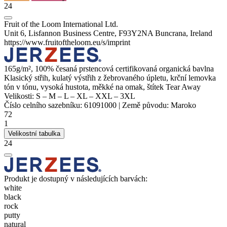
24
Fruit of the Loom International Ltd.
Unit 6, Lisfannon Business Centre, F93Y2NA Buncrana, Ireland
https://www.fruitoftheloom.eu/s/imprint
165g/m², 100% česaná prstencová certifikovaná organická bavlna
Klasický střih, kulatý výstřih z žebrovaného úpletu,
krční lemovka
tón v tónu, vysoká hustota, měkké na omak, štítek Tear Away
Velikosti:
S
–
M
–
L
–
XL
–
XXL
–
3XL
Číslo celního sazebníku:
61091000
|
Země původu:
Maroko
72
1
Velikostní tabulka
24
Produkt je dostupný v následujících barvách:
white
black
rock
putty
natural