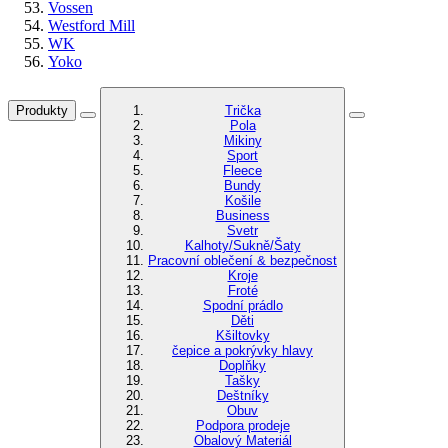
Vossen
Westford Mill
WK
Yoko
Produkty
Trička
Pola
Mikiny
Sport
Fleece
Bundy
Košile
Business
Svetr
Kalhoty/Sukně/Šaty
Pracovní oblečení & bezpečnost
Kroje
Froté
Spodní prádlo
Děti
Kšiltovky
čepice a pokrývky hlavy
Doplňky
Tašky
Deštníky
Obuv
Podpora prodeje
Obalový Materiál