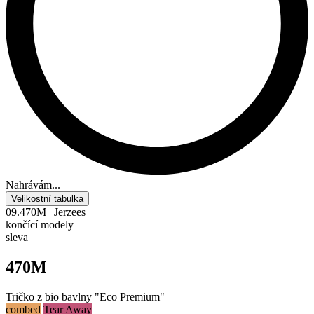
Nahrávám...
Velikostní tabulka
09.470M | Jerzees
končící modely
sleva
470M
Tričko z bio bavlny "Eco Premium"
combed
Tear Away