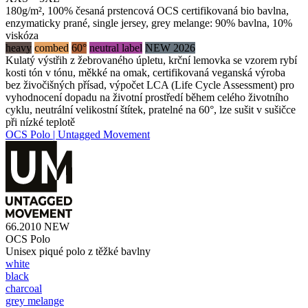
180g/m², 100% česaná prstencová OCS certifikovaná bio bavlna,
enzymaticky prané, single jersey, grey melange: 90% bavlna, 10%
viskóza
heavy
combed
60°
neutral label
NEW 2026
Kulatý výstřih z žebrovaného úpletu, krční lemovka se vzorem rybí
kosti tón v tónu, měkké na omak, certifikovaná veganská výroba
bez živočišných přísad, výpočet LCA (Life Cycle Assessment) pro
vyhodnocení dopadu na životní prostředí během celého životního
cyklu, neutrální velikostní štítek, pratelné na 60°, lze sušit v sušičce
při nízké teplotě
OCS Polo | Untagged Movement
66.2010
NEW
OCS Polo
Unisex piqué polo z těžké bavlny
white
black
charcoal
grey melange