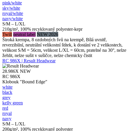
pink/​white
sky/​white
royal/​white
navy/​white
S/M – L/XL
210g/m², 100% recyklovaný polyester-kepr
Twill
neutral label
NEW 2026
Široká krempa, 8 ozdobných švů na krempě, Bílá uvnitř,
reverzibilní, neutrální velikostní štítek, k dostání ve 2 velikostech,
velikost S/M = 56cm, velikost L/XL = 60cm, pratelné na 30°, nelze
žehlit, nelze sušit v sušičce, nelze chemicky čistit
RC 986X | Result Headwear
28.986X
NEW
RC 986X
Klobouk "Bound Edge"
white
black
grey
kelly green
red
royal
navy
S/M – L/XL
200g/m², 100% recyklovaný polyester