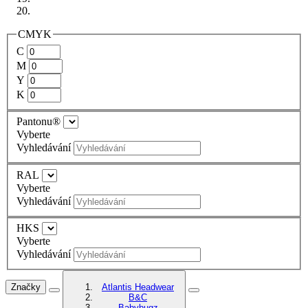
CMYK
C
M
Y
K
Pantonu®
Vyberte
Vyhledávání
RAL
Vyberte
Vyhledávání
HKS
Vyberte
Vyhledávání
Značky
Atlantis Headwear
B&C
Babybugz