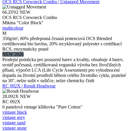
OCS RCS Crewneck Combo | Untagged Movement
66.ZF02
NEW
OCS RCS Crewneck Combo
Mikina "Color Block"
multicolour
M
350g/m², 80% předepraná česaná prstencová OCS Blended
certifikovaná bio bavlna, 20% recyklovaný polyester s certifikací
RCS, enzymaticky prané
NEW 2026
Prodejní pomůcka pro posuzení barev a kvality, obsahuje 4 barev,
uvnitř počesaná, certifikovaná veganská výroba bez živočišných
přísad, výpočet LCA (Life Cycle Assessment) pro vyhodnocení
dopadu na životní prostředí během celého životního cyklu, pratelné
na 30°, nelze sušit v sušičce, nelze chemicky čistit
RC 092X | Result Headwear
28.092X
NEW
RC 092X
6 panelová vintage kšiltovka "Pure Cotton"
vintage black
vintage grey
vintage sand
vintage stone