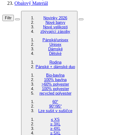
Obalový Materiál
Filtr
Novinky 2026
Nové barvy
Nové velikosti
zbývající zásoby
Pánské/unisex
Unisex
Dámské
Dětské
Rodina
Pánské + dámské duo
Bio-bavlna
100% bavlna
>60% polyester
100% polyester
recycled polyester
60°
90°/95°
Lze sušit v sušičce
≤ XS
≥ 3XL
≥ 4XL
≥ 5XL