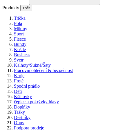
Produkty
zpět
Trička
Pola
Mikiny
Sport
Fleece
Bundy
Košile
Business
Svetr
Kalhoty/Sukně/Šaty
Pracovní oblečení & bezpečnost
Kroje
Froté
Spodní prádlo
Děti
Kšiltovky
čepice a pokrývky hlavy
Doplňky
Tašky
Deštníky
Obuv
Podpora prodeje