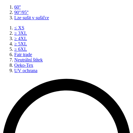
60°
90°/95°
Lze sušit v sušičce
≤ XS
≥ 3XL
≥ 4XL
≥ 5XL
≥ 6XL
Fair trade
Neutrální štítek
Oeko-Tex
UV ochrana