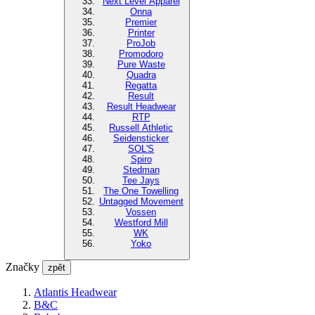
Next Level Apparel
Onna
Premier
Printer
ProJob
Promodoro
Pure Waste
Quadra
Regatta
Result
Result Headwear
RTP
Russell Athletic
Seidensticker
SOL'S
Spiro
Stedman
Tee Jays
The One Towelling
Untagged Movement
Vossen
Westford Mill
WK
Yoko
Značky
zpět
Atlantis Headwear
B&C