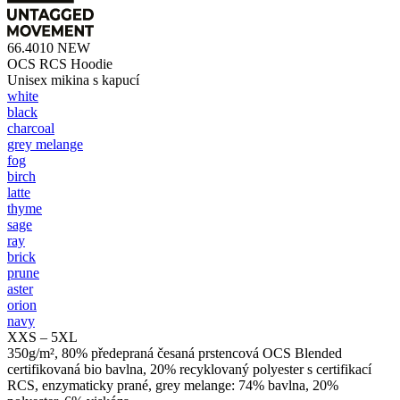
66.4010
NEW
OCS RCS Hoodie
Unisex mikina s kapucí
white
black
charcoal
grey melange
fog
birch
latte
thyme
sage
ray
brick
prune
aster
orion
navy
XXS – 5XL
350g/m², 80% předepraná česaná prstencová OCS Blended
certifikovaná bio bavlna, 20% recyklovaný polyester s certifikací
RCS, enzymaticky prané, grey melange: 74% bavlna, 20%