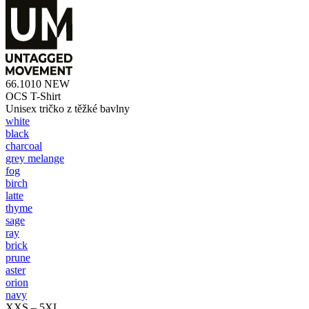
66.1010
NEW
OCS T-Shirt
Unisex tričko z těžké bavlny
white
black
charcoal
grey melange
fog
birch
latte
thyme
sage
ray
brick
prune
aster
orion
navy
XXS – 5XL