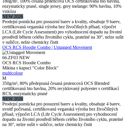
180g/m², 100% česaná prstencová OCS certifikovaná bio bavlna,
enzymaticky prané, single jersey, grey melange: 90% bavlna, 10%
viskóza
NEW 2026
Prodejní pomůcka pro posuzení barev a kvality, obsahuje 9 barev,
certifikovaná veganská výroba bez živočišných přísad, výpočet
LCA (Life Cycle Assessment) pro vyhodnocení dopadu na životní
prostředí během celého životního cyklu, pratelné na 30°, nelze sušit
v sušičce, nelze chemicky čistit
OCS RCS Hoodie Combo | Untagged Movement
66.ZF03
NEW
OCS RCS Hoodie Combo
Mikina s kapucí "Color Block"
multicolour
M
350g/m², 80% předepraná česaná prstencová OCS Blended
certifikovaná bio bavlna, 20% recyklovaný polyester s certifikací
RCS, enzymaticky prané
NEW 2026
Prodejní pomůcka pro posuzení barev a kvality, obsahuje 4 barev,
uvnitř počesaná, certifikovaná veganská výroba bez živočišných
přísad, výpočet LCA (Life Cycle Assessment) pro vyhodnocení
dopadu na životní prostředí během celého životního cyklu, pratelné
na 30°, nelze sušit v sušičce, nelze chemicky čistit