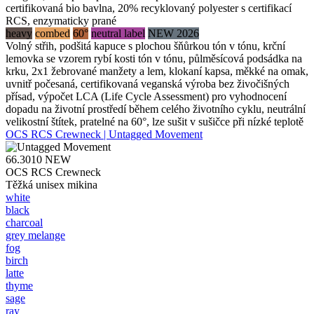
certifikovaná bio bavlna, 20% recyklovaný polyester s certifikací
RCS, enzymaticky prané
heavy
combed
60°
neutral label
NEW 2026
Volný střih, podšitá kapuce s plochou šňůrkou tón v tónu, krční
lemovka se vzorem rybí kosti tón v tónu, půlměsícová podsádka na
krku, 2x1 žebrované manžety a lem, klokaní kapsa, měkké na omak,
uvnitř počesaná, certifikovaná veganská výroba bez živočišných
přísad, výpočet LCA (Life Cycle Assessment) pro vyhodnocení
dopadu na životní prostředí během celého životního cyklu, neutrální
velikostní štítek, pratelné na 60°, lze sušit v sušičce při nízké teplotě
OCS RCS Crewneck | Untagged Movement
66.3010
NEW
OCS RCS Crewneck
Těžká unisex mikina
white
black
charcoal
grey melange
fog
birch
latte
thyme
sage
ray