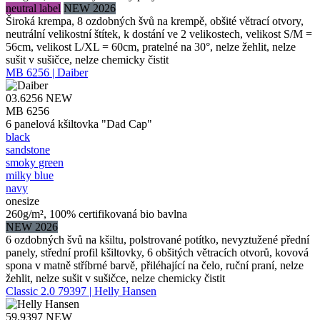
neutral label
NEW 2026
Široká krempa, 8 ozdobných švů na krempě, obšité větrací otvory,
neutrální velikostní štítek, k dostání ve 2 velikostech, velikost S/M =
56cm, velikost L/XL = 60cm, pratelné na 30°, nelze žehlit, nelze
sušit v sušičce, nelze chemicky čistit
MB 6256 | Daiber
03.6256
NEW
MB 6256
6 panelová kšiltovka "Dad Cap"
black
sandstone
smoky green
milky blue
navy
onesize
260g/m², 100% certifikovaná bio bavlna
NEW 2026
6 ozdobných švů na kšiltu, polstrované potítko, nevyztužené přední
panely, střední profil kšiltovky, 6 obšitých větracích otvorů, kovová
spona v matně stříbrné barvě, přiléhající na čelo, ruční praní, nelze
žehlit, nelze sušit v sušičce, nelze chemicky čistit
Classic 2.0 79397 | Helly Hansen
59.9397
NEW