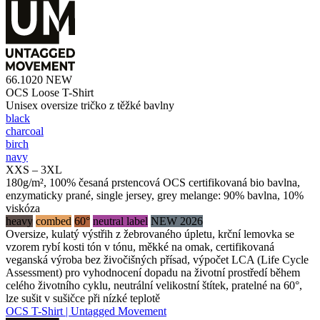
66.1020
NEW
OCS Loose T-Shirt
Unisex oversize tričko z těžké bavlny
black
charcoal
birch
navy
XXS – 3XL
180g/m², 100% česaná prstencová OCS certifikovaná bio bavlna,
enzymaticky prané, single jersey, grey melange: 90% bavlna, 10%
viskóza
heavy
combed
60°
neutral label
NEW 2026
Oversize, kulatý výstřih z žebrovaného úpletu, krční lemovka se
vzorem rybí kosti tón v tónu, měkké na omak, certifikovaná
veganská výroba bez živočišných přísad, výpočet LCA (Life Cycle
Assessment) pro vyhodnocení dopadu na životní prostředí během
celého životního cyklu, neutrální velikostní štítek, pratelné na 60°,
lze sušit v sušičce při nízké teplotě
OCS T-Shirt | Untagged Movement