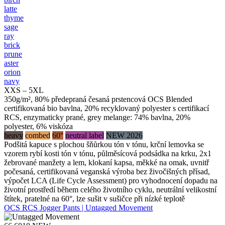
latte
thyme
sage
ray
brick
prune
aster
orion
navy
XXS – 5XL
350g/m², 80% předepraná česaná prstencová OCS Blended
certifikovaná bio bavlna, 20% recyklovaný polyester s certifikací
RCS, enzymaticky prané, grey melange: 74% bavlna, 20%
polyester, 6% viskóza
heavy
combed
60°
neutral label
NEW 2026
Podšitá kapuce s plochou šňůrkou tón v tónu, krční lemovka se
vzorem rybí kosti tón v tónu, půlměsícová podsádka na krku, 2x1
žebrované manžety a lem, klokaní kapsa, měkké na omak, uvnitř
počesaná, certifikovaná veganská výroba bez živočišných přísad,
výpočet LCA (Life Cycle Assessment) pro vyhodnocení dopadu na
životní prostředí během celého životního cyklu, neutrální velikostní
štítek, pratelné na 60°, lze sušit v sušičce při nízké teplotě
OCS RCS Jogger Pants | Untagged Movement