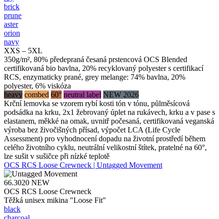
brick
prune
aster
orion
navy
XXS – 5XL
350g/m², 80% předepraná česaná prstencová OCS Blended
certifikovaná bio bavlna, 20% recyklovaný polyester s certifikací
RCS, enzymaticky prané, grey melange: 74% bavlna, 20%
polyester, 6% viskóza
heavy
combed
60°
neutral label
NEW 2026
Krční lemovka se vzorem rybí kosti tón v tónu, půlměsícová
podsádka na krku, 2x1 žebrovaný úplet na rukávech, krku a v pase s
elastanem, měkké na omak, uvnitř počesaná, certifikovaná veganská
výroba bez živočišných přísad, výpočet LCA (Life Cycle
Assessment) pro vyhodnocení dopadu na životní prostředí během
celého životního cyklu, neutrální velikostní štítek, pratelné na 60°,
lze sušit v sušičce při nízké teplotě
OCS RCS Loose Crewneck | Untagged Movement
66.3020
NEW
OCS RCS Loose Crewneck
Těžká unisex mikina "Loose Fit"
black
charcoal