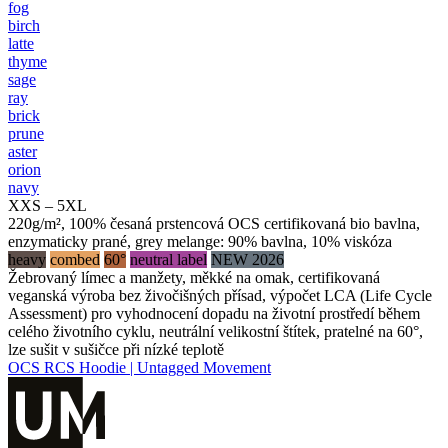
fog
birch
latte
thyme
sage
ray
brick
prune
aster
orion
navy
XXS – 5XL
220g/m², 100% česaná prstencová OCS certifikovaná bio bavlna,
enzymaticky prané, grey melange: 90% bavlna, 10% viskóza
heavy
combed
60°
neutral label
NEW 2026
Žebrovaný límec a manžety, měkké na omak, certifikovaná
veganská výroba bez živočišných přísad, výpočet LCA (Life Cycle
Assessment) pro vyhodnocení dopadu na životní prostředí během
celého životního cyklu, neutrální velikostní štítek, pratelné na 60°,
lze sušit v sušičce při nízké teplotě
OCS RCS Hoodie | Untagged Movement