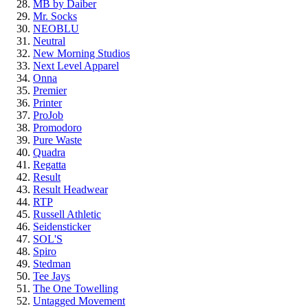
MB by Daiber
Mr. Socks
NEOBLU
Neutral
New Morning Studios
Next Level Apparel
Onna
Premier
Printer
ProJob
Promodoro
Pure Waste
Quadra
Regatta
Result
Result Headwear
RTP
Russell Athletic
Seidensticker
SOL'S
Spiro
Stedman
Tee Jays
The One Towelling
Untagged Movement