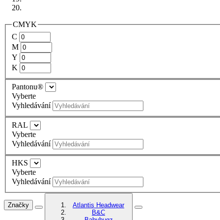
CMYK
C
M
Y
K
Pantonu®
Vyberte
Vyhledávání
RAL
Vyberte
Vyhledávání
HKS
Vyberte
Vyhledávání
Značky
Atlantis Headwear
B&C
Babybugz