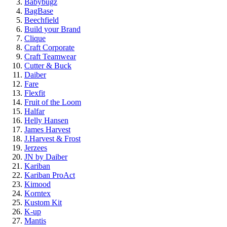
Babybugz
BagBase
Beechfield
Build your Brand
Clique
Craft Corporate
Craft Teamwear
Cutter & Buck
Daiber
Fare
Flexfit
Fruit of the Loom
Halfar
Helly Hansen
James Harvest
J.Harvest & Frost
Jerzees
JN by Daiber
Kariban
Kariban ProAct
Kimood
Korntex
Kustom Kit
K-up
Mantis