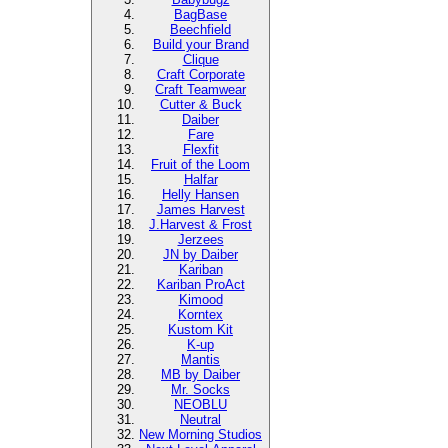
BagBase
Beechfield
Build your Brand
Clique
Craft Corporate
Craft Teamwear
Cutter & Buck
Daiber
Fare
Flexfit
Fruit of the Loom
Halfar
Helly Hansen
James Harvest
J.Harvest & Frost
Jerzees
JN by Daiber
Kariban
Kariban ProAct
Kimood
Korntex
Kustom Kit
K-up
Mantis
MB by Daiber
Mr. Socks
NEOBLU
Neutral
New Morning Studios