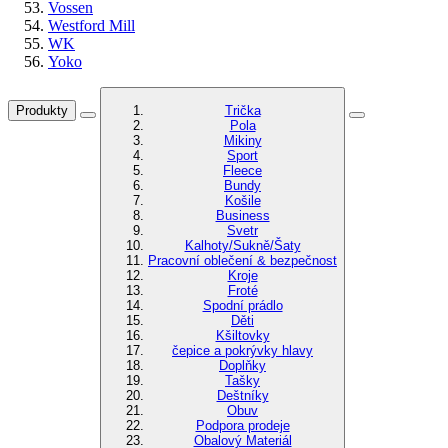
Vossen
Westford Mill
WK
Yoko
Produkty
Trička
Pola
Mikiny
Sport
Fleece
Bundy
Košile
Business
Svetr
Kalhoty/Sukně/Šaty
Pracovní oblečení & bezpečnost
Kroje
Froté
Spodní prádlo
Děti
Kšiltovky
čepice a pokrývky hlavy
Doplňky
Tašky
Deštníky
Obuv
Podpora prodeje
Obalový Materiál