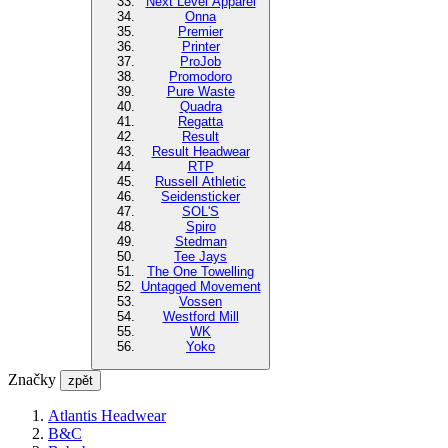
Next Level Apparel
Onna
Premier
Printer
ProJob
Promodoro
Pure Waste
Quadra
Regatta
Result
Result Headwear
RTP
Russell Athletic
Seidensticker
SOL'S
Spiro
Stedman
Tee Jays
The One Towelling
Untagged Movement
Vossen
Westford Mill
WK
Yoko
Značky
zpět
Atlantis Headwear
B&C