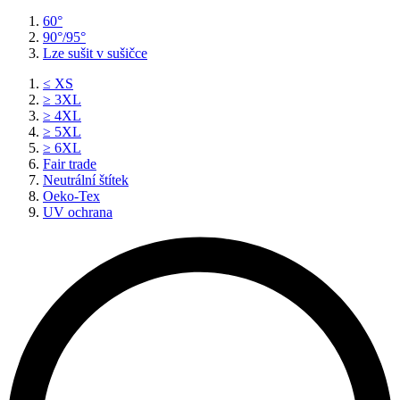
60°
90°/95°
Lze sušit v sušičce
≤ XS
≥ 3XL
≥ 4XL
≥ 5XL
≥ 6XL
Fair trade
Neutrální štítek
Oeko-Tex
UV ochrana