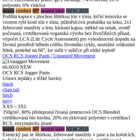
polyester, 6% viskóza
heavy
combed
60°
neutral label
NEW 2026
Podšitá kapuce s plochou šňůrkou tón v tónu, krční lemovka se
vzorem rybí kosti tón v tónu, půlměsícová podsádka na krku, 2x1
žebrované manžety a lem, klokaní kapsa, měkké na omak, uvnitř
počesaná, certifikovaná veganská výroba bez živočišných přísad,
výpočet LCA (Life Cycle Assessment) pro vyhodnocení dopadu na
životní prostředí během celého životního cyklu, neutrální velikostní
štítek, pratelné na 60°, lze sušit v sušičce při nízké teplotě
OCS RCS Jogger Pants | Untagged Movement
66.6010
NEW
OCS RCS Jogger Pants
Unisex tepláky z těžké bavlny
black
charcoal
birch
navy
XXS – 3XL
350g/m², 80% předepraná česaná prstencová OCS Blended
certifikovaná bio bavlna, 20% recyklovaný polyester s certifikací
RCS, enzymaticky prané
heavy
combed
60°
neutral label
NEW 2026
Elastický pas se šňůrkou, žebrované manžety v pase a na kotnících,