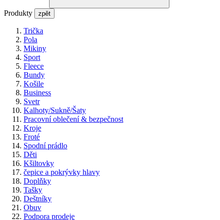
Produkty
zpět
Trička
Pola
Mikiny
Sport
Fleece
Bundy
Košile
Business
Svetr
Kalhoty/Sukně/Šaty
Pracovní oblečení & bezpečnost
Kroje
Froté
Spodní prádlo
Děti
Kšiltovky
čepice a pokrývky hlavy
Doplňky
Tašky
Deštníky
Obuv
Podpora prodeje