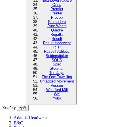
Next Level Apparel
Onna
Premier
Printer
ProJob
Promodoro
Pure Waste
Quadra
Regatta
Result
Result Headwear
RTP
Russell Athletic
Seidensticker
SOL'S
Spiro
Stedman
Tee Jays
The One Towelling
Untagged Movement
Vossen
Westford Mill
WK
Yoko
Značky
zpět
Atlantis Headwear
B&C