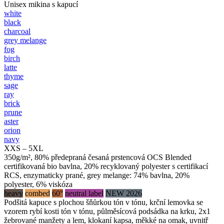
Unisex mikina s kapucí
white
black
charcoal
grey melange
fog
birch
latte
thyme
sage
ray
brick
prune
aster
orion
navy
XXS – 5XL
350g/m², 80% předepraná česaná prstencová OCS Blended
certifikovaná bio bavlna, 20% recyklovaný polyester s certifikací
RCS, enzymaticky prané, grey melange: 74% bavlna, 20%
polyester, 6% viskóza
heavy
combed
60°
neutral label
NEW 2026
Podšitá kapuce s plochou šňůrkou tón v tónu, krční lemovka se
vzorem rybí kosti tón v tónu, půlměsícová podsádka na krku, 2x1
žebrované manžety a lem, klokaní kapsa, měkké na omak, uvnitř