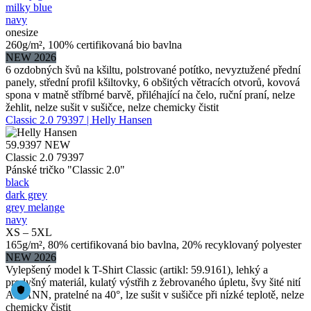
milky blue
navy
onesize
260g/m², 100% certifikovaná bio bavlna
NEW 2026
6 ozdobných švů na kšiltu, polstrované potítko, nevyztužené přední
panely, střední profil kšiltovky, 6 obšitých větracích otvorů, kovová
spona v matně stříbrné barvě, přiléhající na čelo, ruční praní, nelze
žehlit, nelze sušit v sušičce, nelze chemicky čistit
Classic 2.0 79397 | Helly Hansen
59.9397
NEW
Classic 2.0 79397
Pánské tričko "Classic 2.0"
black
dark grey
grey melange
navy
XS – 5XL
165g/m², 80% certifikovaná bio bavlna, 20% recyklovaný polyester
NEW 2026
Vylepšený model k T-Shirt Classic (artikl: 59.9161), lehký a
prodyšný materiál, kulatý výstřih z žebrovaného úpletu, švy šité nití
AMANN, pratelné na 40°, lze sušit v sušičce při nízké teplotě, nelze
chemicky čistit