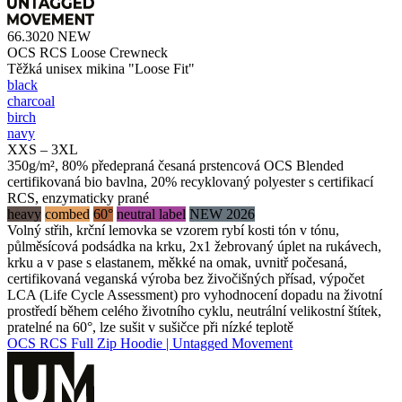
66.3020
NEW
OCS RCS Loose Crewneck
Těžká unisex mikina "Loose Fit"
black
charcoal
birch
navy
XXS – 3XL
350g/m², 80% předepraná česaná prstencová OCS Blended
certifikovaná bio bavlna, 20% recyklovaný polyester s certifikací
RCS, enzymaticky prané
heavy
combed
60°
neutral label
NEW 2026
Volný střih, krční lemovka se vzorem rybí kosti tón v tónu,
půlměsícová podsádka na krku, 2x1 žebrovaný úplet na rukávech,
krku a v pase s elastanem, měkké na omak, uvnitř počesaná,
certifikovaná veganská výroba bez živočišných přísad, výpočet
LCA (Life Cycle Assessment) pro vyhodnocení dopadu na životní
prostředí během celého životního cyklu, neutrální velikostní štítek,
pratelné na 60°, lze sušit v sušičce při nízké teplotě
OCS RCS Full Zip Hoodie | Untagged Movement