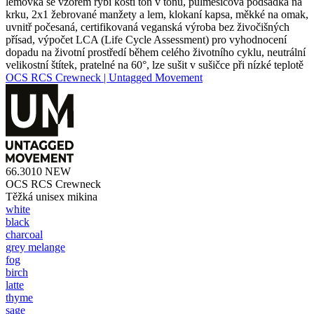
lemovka se vzorem rybí kosti tón v tónu, půlměsícová podsádka na
krku, 2x1 žebrované manžety a lem, klokaní kapsa, měkké na omak,
uvnitř počesaná, certifikovaná veganská výroba bez živočišných
přísad, výpočet LCA (Life Cycle Assessment) pro vyhodnocení
dopadu na životní prostředí během celého životního cyklu, neutrální
velikostní štítek, pratelné na 60°, lze sušit v sušičce při nízké teplotě
OCS RCS Crewneck | Untagged Movement
66.3010
NEW
OCS RCS Crewneck
Těžká unisex mikina
white
black
charcoal
grey melange
fog
birch
latte
thyme
sage