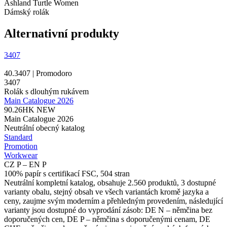
Ashland Turtle Women
Dámský rolák
Alternativní produkty
3407
40.3407 | Promodoro
3407
Rolák s dlouhým rukávem
Main Catalogue 2026
90.26HK
NEW
Main Catalogue 2026
Neutrální obecný katalog
Standard
Promotion
Workwear
CZ P – EN P
100% papír s certifikací FSC, 504 stran
Neutrální kompletní katalog, obsahuje 2.560 produktů, 3 dostupné
varianty obalu, stejný obsah ve všech variantách kromě jazyka a
ceny, zaujme svým moderním a přehledným provedením, následující
varianty jsou dostupné do vyprodání zásob: DE N – němčina bez
doporučených cen, DE P – němčina s doporučenými cenam, DE