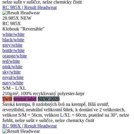
nelze sušit v sušičce, nelze chemicky čistit
RC 985X | Result Headwear
28.985X
NEW
RC 985X
Klobouk "Reversible"
white/​white
black/​white
grey/​white
bottle/​white
orange/​white
red/​white
pink/​white
sky/​white
royal/​white
navy/​white
S/M – L/XL
210g/m², 100% recyklovaný polyester-kepr
Twill
neutral label
NEW 2026
Široká krempa, 8 ozdobných švů na krempě, Bílá uvnitř,
reverzibilní, neutrální velikostní štítek, k dostání ve 2 velikostech,
velikost S/M = 56cm, velikost L/XL = 60cm, pratelné na 30°, nelze
žehlit, nelze sušit v sušičce, nelze chemicky čistit
RC 986X | Result Headwear