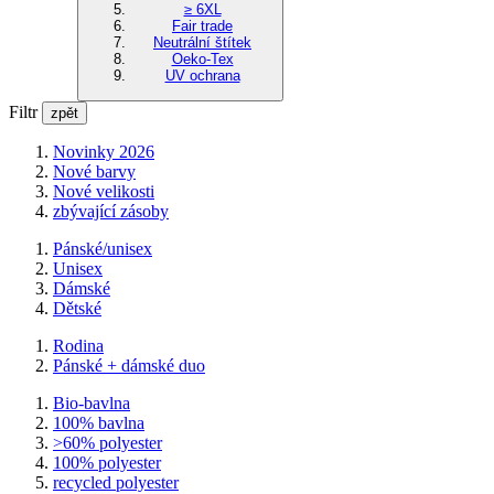
≥ 6XL
Fair trade
Neutrální štítek
Oeko-Tex
UV ochrana
Filtr
zpět
Novinky 2026
Nové barvy
Nové velikosti
zbývající zásoby
Pánské/unisex
Unisex
Dámské
Dětské
Rodina
Pánské + dámské duo
Bio-bavlna
100% bavlna
>60% polyester
100% polyester
recycled polyester