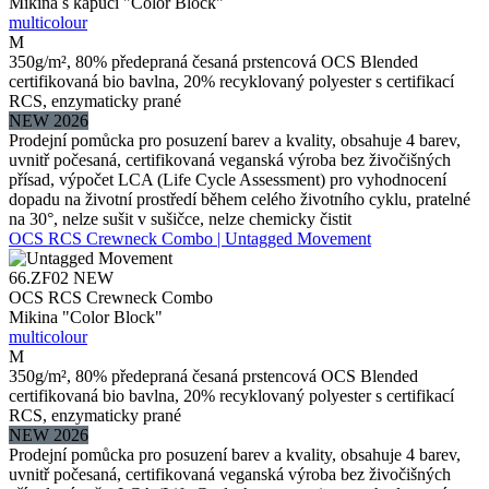
Mikina s kapucí "Color Block"
multicolour
M
350g/m², 80% předepraná česaná prstencová OCS Blended
certifikovaná bio bavlna, 20% recyklovaný polyester s certifikací
RCS, enzymaticky prané
NEW 2026
Prodejní pomůcka pro posuzení barev a kvality, obsahuje 4 barev,
uvnitř počesaná, certifikovaná veganská výroba bez živočišných
přísad, výpočet LCA (Life Cycle Assessment) pro vyhodnocení
dopadu na životní prostředí během celého životního cyklu, pratelné
na 30°, nelze sušit v sušičce, nelze chemicky čistit
OCS RCS Crewneck Combo | Untagged Movement
66.ZF02
NEW
OCS RCS Crewneck Combo
Mikina "Color Block"
multicolour
M
350g/m², 80% předepraná česaná prstencová OCS Blended
certifikovaná bio bavlna, 20% recyklovaný polyester s certifikací
RCS, enzymaticky prané
NEW 2026
Prodejní pomůcka pro posuzení barev a kvality, obsahuje 4 barev,
uvnitř počesaná, certifikovaná veganská výroba bez živočišných