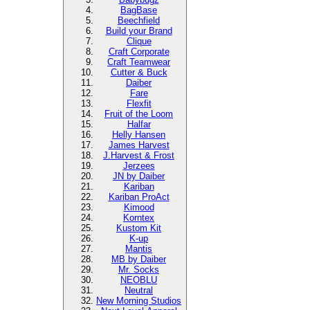
BagBase
Beechfield
Build your Brand
Clique
Craft Corporate
Craft Teamwear
Cutter & Buck
Daiber
Fare
Flexfit
Fruit of the Loom
Halfar
Helly Hansen
James Harvest
J.Harvest & Frost
Jerzees
JN by Daiber
Kariban
Kariban ProAct
Kimood
Korntex
Kustom Kit
K-up
Mantis
MB by Daiber
Mr. Socks
NEOBLU
Neutral
New Morning Studios