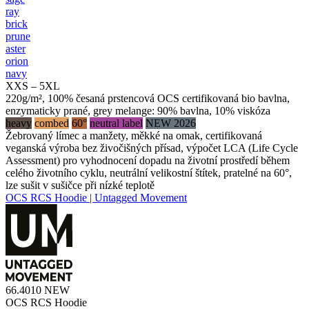
ray
brick
prune
aster
orion
navy
XXS – 5XL
220g/m², 100% česaná prstencová OCS certifikovaná bio bavlna,
enzymaticky prané, grey melange: 90% bavlna, 10% viskóza
heavy
combed
60°
neutral label
NEW 2026
Žebrovaný límec a manžety, měkké na omak, certifikovaná
veganská výroba bez živočišných přísad, výpočet LCA (Life Cycle
Assessment) pro vyhodnocení dopadu na životní prostředí během
celého životního cyklu, neutrální velikostní štítek, pratelné na 60°,
lze sušit v sušičce při nízké teplotě
OCS RCS Hoodie | Untagged Movement
66.4010
NEW
OCS RCS Hoodie