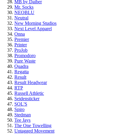
MB by Daiber
Mr. Socks
NEOBLU
Neutral
New Morning Studios
Next Level Apparel
Onna
Premier
Printer
ProJob
Promodoro
Pure Waste
Quadra
Regatta
Result
Result Headwear
RTP
Russell Athletic
Seidensticker
SOL'S
Spiro
Stedman
Tee Jays
The One Towelling
Untagged Movement