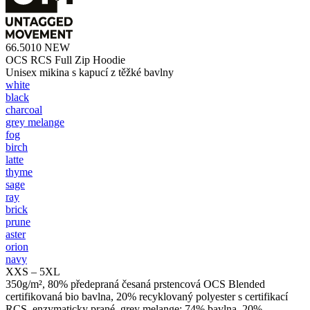
66.5010
NEW
OCS RCS Full Zip Hoodie
Unisex mikina s kapucí z těžké bavlny
white
black
charcoal
grey melange
fog
birch
latte
thyme
sage
ray
brick
prune
aster
orion
navy
XXS – 5XL
350g/m², 80% předepraná česaná prstencová OCS Blended
certifikovaná bio bavlna, 20% recyklovaný polyester s certifikací
RCS, enzymaticky prané, grey melange: 74% bavlna, 20%