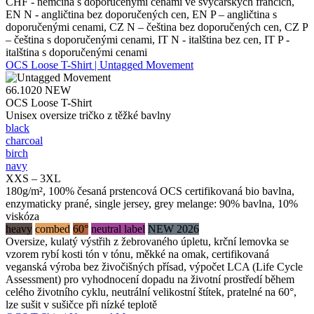
CHF - němčina s doporučenými cenami ve švýcarských francích,
EN N - angličtina bez doporučených cen, EN P – angličtina s
doporučenými cenami, CZ N – čeština bez doporučených cen, CZ P
– čeština s doporučenými cenami, IT N - italština bez cen, IT P -
italština s doporučenými cenami
OCS Loose T-Shirt | Untagged Movement
66.1020
NEW
OCS Loose T-Shirt
Unisex oversize tričko z těžké bavlny
black
charcoal
birch
navy
XXS – 3XL
180g/m², 100% česaná prstencová OCS certifikovaná bio bavlna,
enzymaticky prané, single jersey, grey melange: 90% bavlna, 10%
viskóza
heavy
combed
60°
neutral label
NEW 2026
Oversize, kulatý výstřih z žebrovaného úpletu, krční lemovka se
vzorem rybí kosti tón v tónu, měkké na omak, certifikovaná
veganská výroba bez živočišných přísad, výpočet LCA (Life Cycle
Assessment) pro vyhodnocení dopadu na životní prostředí během
celého životního cyklu, neutrální velikostní štítek, pratelné na 60°,
lze sušit v sušičce při nízké teplotě