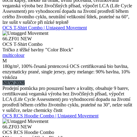
boční kapsy, měkké na omak, uvnitř počesaná, certifikovaná
veganská výroba bez živočišných přísad, výpočet LCA (Life Cycle
Assessment) pro vyhodnocení dopadu na životní prostředí během
celého životního cyklu, neutrální velikostní štítek, pratelné na 60°,
lze sušit v sušičce při nízké teplotě
OCS T-Shirt Combo | Untagged Movement
66.ZF01
NEW
OCS T-Shirt Combo
Tričko z těžké bavlny "Color Block"
multicolour
M
180g/m², 100% česaná prstencová OCS certifikovaná bio bavlna,
enzymaticky prané, single jersey, grey melange: 90% bavlna, 10%
viskóza
NEW 2026
Prodejní pomůcka pro posuzení barev a kvality, obsahuje 9 barev,
certifikovaná veganská výroba bez živočišných přísad, výpočet
LCA (Life Cycle Assessment) pro vyhodnocení dopadu na životní
prostředí během celého životního cyklu, pratelné na 30°, nelze sušit
v sušičce, nelze chemicky čistit
OCS RCS Hoodie Combo | Untagged Movement
66.ZF03
NEW
OCS RCS Hoodie Combo