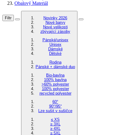
Obalový Materiál
Filtr
Novinky 2026
Nové barvy
Nové velikosti
zbývající zásoby
Pánské/unisex
Unisex
Dámské
Dětské
Rodina
Pánské + dámské duo
Bio-bavlna
100% bavlna
>60% polyester
100% polyester
recycled polyester
60°
90°/95°
Lze sušit v sušičce
≤ XS
≥ 3XL
≥ 4XL
≥ 5XL