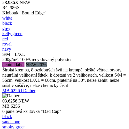
28.986X
NEW
RC 986X
Klobouk "Bound Edge"
white
black
grey
kelly green
red
royal
navy
S/M – L/XL
200g/m², 100% recyklovaný polyester
neutral label
NEW 2026
Široká krempa, 8 ozdobných švů na krempě, obšité větrací otvory,
neutrální velikostní štítek, k dostání ve 2 velikostech, velikost S/M =
56cm, velikost L/XL = 60cm, pratelné na 30°, nelze žehlit, nelze
sušit v sušičce, nelze chemicky čistit
MB 6256 | Daiber
03.6256
NEW
MB 6256
6 panelová kšiltovka "Dad Cap"
black
sandstone
smoky green