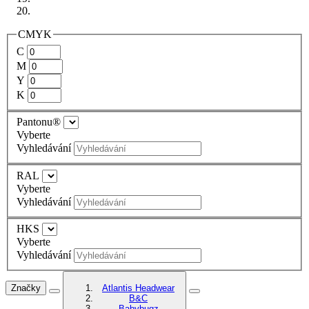
CMYK
C
M
Y
K
Pantonu®
Vyberte
Vyhledávání
RAL
Vyberte
Vyhledávání
HKS
Vyberte
Vyhledávání
Značky
Atlantis Headwear
B&C
Babybugz