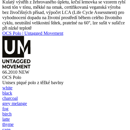
Kulatý výstřih z žebrovaného úpletu, krční lemovka se vzorem rybí
kosti tón v tónu, měkké na omak, certifikovaná veganská výroba
bez živočišných přísad, výpočet LCA (Life Cycle Assessment) pro
vyhodnocení dopadu na životní prostředí během celého životního
cyklu, neutrální velikostní štítek, pratelné na 60°, lze sušit v sušičce
při nízké teplotě
OCS Polo | Untagged Movement
66.2010
NEW
OCS Polo
Unisex piqué polo z těžké bavlny
white
black
charcoal
grey melange
fog
birch
latte
thyme
sage