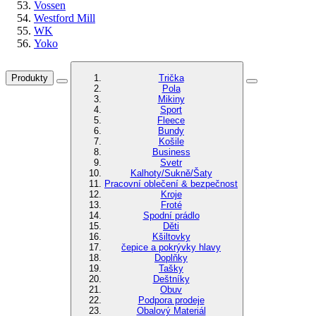
Vossen
Westford Mill
WK
Yoko
Produkty
Trička
Pola
Mikiny
Sport
Fleece
Bundy
Košile
Business
Svetr
Kalhoty/Sukně/Šaty
Pracovní oblečení & bezpečnost
Kroje
Froté
Spodní prádlo
Děti
Kšiltovky
čepice a pokrývky hlavy
Doplňky
Tašky
Deštníky
Obuv
Podpora prodeje
Obalový Materiál