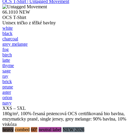
OCS T-Shirt | Untagged Movement
66.1010
NEW
OCS T-Shirt
Unisex tričko z těžké bavlny
white
black
charcoal
grey melange
fog
birch
latte
thyme
sage
ray
brick
prune
aster
orion
navy
XXS – 5XL
180g/m², 100% česaná prstencová OCS certifikovaná bio bavlna,
enzymaticky prané, single jersey, grey melange: 90% bavlna, 10%
viskóza
heavy
combed
60°
neutral label
NEW 2026