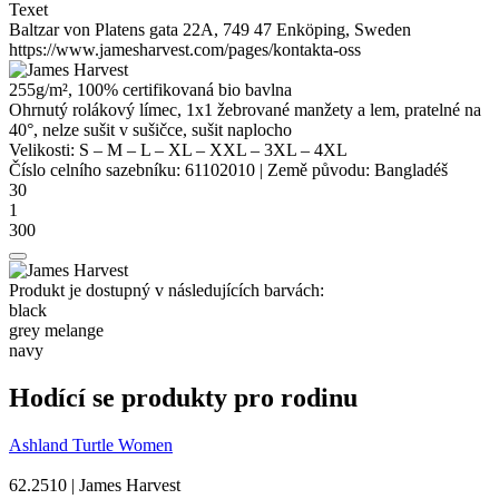
Texet
Baltzar von Platens gata 22A, 749 47 Enköping, Sweden
https://www.jamesharvest.com/pages/kontakta-oss
255g/m², 100% certifikovaná
bio bavlna
Ohrnutý rolákový límec, 1x1 žebrované manžety a lem, pratelné na
40°, nelze sušit v sušičce, sušit naplocho
Velikosti:
S
–
M
–
L
–
XL
–
XXL
–
3XL
–
4XL
Číslo celního sazebníku:
61102010
|
Země původu:
Bangladéš
30
1
300
Produkt je dostupný v následujících barvách:
black
grey melange
navy
Hodící se produkty pro rodinu
Ashland Turtle Women
62.2510 | James Harvest