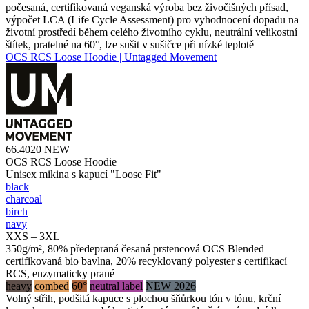
počesaná, certifikovaná veganská výroba bez živočišných přísad,
výpočet LCA (Life Cycle Assessment) pro vyhodnocení dopadu na
životní prostředí během celého životního cyklu, neutrální velikostní
štítek, pratelné na 60°, lze sušit v sušičce při nízké teplotě
OCS RCS Loose Hoodie | Untagged Movement
66.4020
NEW
OCS RCS Loose Hoodie
Unisex mikina s kapucí "Loose Fit"
black
charcoal
birch
navy
XXS – 3XL
350g/m², 80% předepraná česaná prstencová OCS Blended
certifikovaná bio bavlna, 20% recyklovaný polyester s certifikací
RCS, enzymaticky prané
heavy
combed
60°
neutral label
NEW 2026
Volný střih, podšitá kapuce s plochou šňůrkou tón v tónu, krční