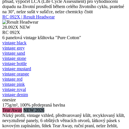
přísad, výpočet LCA (Life Cycle Assessment) pro vyhodnocení
dopadu na životní prostředí během celého životního cyklu, pratelné
na 30°, nelze sušit v sušičce, nelze chemicky čistit
RC 092X | Result Headwear
28.092X
NEW
RC 092X
6 panelová vintage kšiltovka "Pure Cotton"
vintage black
vintage grey
vintage sand
vintage stone
vintage bottle
vintage mustard
vintage orange
vintage red
vintage pink
vintage royal
vintage denim
onesize
175g/m², 100% předepraná bavlna
Tear Away
NEW 2026
Nízký profil, vintage vzhled, předtvarovaný kšilt, recyklovaný kšilt,
nevyztužené panely, 6 obšitých větracích otvorů, látkový pásek s
kovovým zapínáním, štítek Tear Away, ruční praní, nelze žehlit,