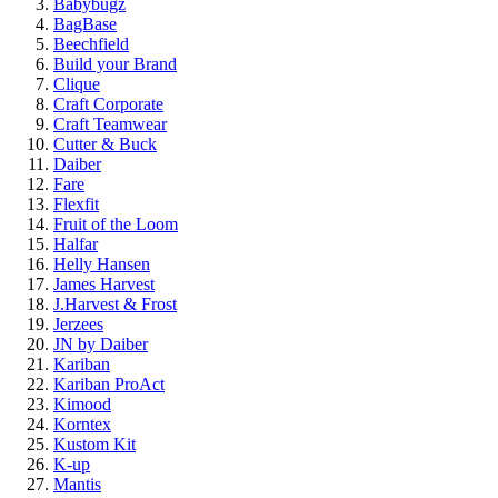
Babybugz
BagBase
Beechfield
Build your Brand
Clique
Craft Corporate
Craft Teamwear
Cutter & Buck
Daiber
Fare
Flexfit
Fruit of the Loom
Halfar
Helly Hansen
James Harvest
J.Harvest & Frost
Jerzees
JN by Daiber
Kariban
Kariban ProAct
Kimood
Korntex
Kustom Kit
K-up
Mantis