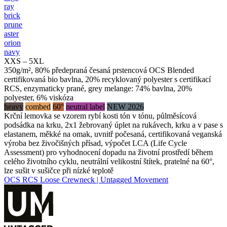
ray
brick
prune
aster
orion
navy
XXS – 5XL
350g/m², 80% předepraná česaná prstencová OCS Blended
certifikovaná bio bavlna, 20% recyklovaný polyester s certifikací
RCS, enzymaticky prané, grey melange: 74% bavlna, 20%
polyester, 6% viskóza
heavy
combed
60°
neutral label
NEW 2026
Krční lemovka se vzorem rybí kosti tón v tónu, půlměsícová
podsádka na krku, 2x1 žebrovaný úplet na rukávech, krku a v pase s
elastanem, měkké na omak, uvnitř počesaná, certifikovaná veganská
výroba bez živočišných přísad, výpočet LCA (Life Cycle
Assessment) pro vyhodnocení dopadu na životní prostředí během
celého životního cyklu, neutrální velikostní štítek, pratelné na 60°,
lze sušit v sušičce při nízké teplotě
OCS RCS Loose Crewneck | Untagged Movement