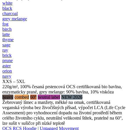
white
black
charcoal
grey melange
fog
birch
latte
thyme
sage
ray
brick
prune
aster
orion
navy
XXS – 5XL
220g/m², 100% česaná prstencová OCS certifikovaná bio bavlna,
enzymaticky prané, grey melange: 90% bavlna, 10% viskóza
heavy
combed
60°
neutral label
NEW 2026
Žebrovaný límec a manžety, měkké na omak, certifikovaná
veganská výroba bez živočišných přísad, výpočet LCA (Life Cycle
Assessment) pro vyhodnocení dopadu na životní prostředí během
celého životního cyklu, neutrální velikostní štítek, pratelné na 60°,
lze sušit v sušičce při nízké teplotě
OCS RCS Hoodie | Untagged Movement