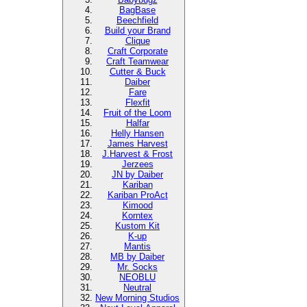
BagBase
Beechfield
Build your Brand
Clique
Craft Corporate
Craft Teamwear
Cutter & Buck
Daiber
Fare
Flexfit
Fruit of the Loom
Halfar
Helly Hansen
James Harvest
J.Harvest & Frost
Jerzees
JN by Daiber
Kariban
Kariban ProAct
Kimood
Korntex
Kustom Kit
K-up
Mantis
MB by Daiber
Mr. Socks
NEOBLU
Neutral
New Morning Studios