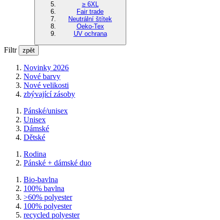
≥ 6XL
Fair trade
Neutrální štítek
Oeko-Tex
UV ochrana
Filtr
zpět
Novinky 2026
Nové barvy
Nové velikosti
zbývající zásoby
Pánské/unisex
Unisex
Dámské
Dětské
Rodina
Pánské + dámské duo
Bio-bavlna
100% bavlna
>60% polyester
100% polyester
recycled polyester