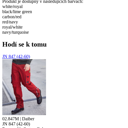
Produkt je dostupný v následujících barvách:
white/​royal
black/​lime green
carbon/​red
red/​navy
royal/​white
navy/​turquoise
Hodí se k tomu
JN 847 (42-60)
02.847M | Daiber
JN 847 (42-60)