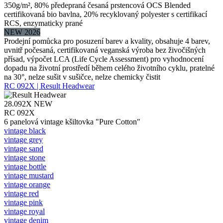
350g/m², 80% předepraná česaná prstencová OCS Blended
certifikovaná bio bavlna, 20% recyklovaný polyester s certifikací
RCS, enzymaticky prané
NEW 2026
Prodejní pomůcka pro posuzení barev a kvality, obsahuje 4 barev,
uvnitř počesaná, certifikovaná veganská výroba bez živočišných
přísad, výpočet LCA (Life Cycle Assessment) pro vyhodnocení
dopadu na životní prostředí během celého životního cyklu, pratelné
na 30°, nelze sušit v sušičce, nelze chemicky čistit
RC 092X | Result Headwear
28.092X
NEW
RC 092X
6 panelová vintage kšiltovka "Pure Cotton"
vintage black
vintage grey
vintage sand
vintage stone
vintage bottle
vintage mustard
vintage orange
vintage red
vintage pink
vintage royal
vintage denim