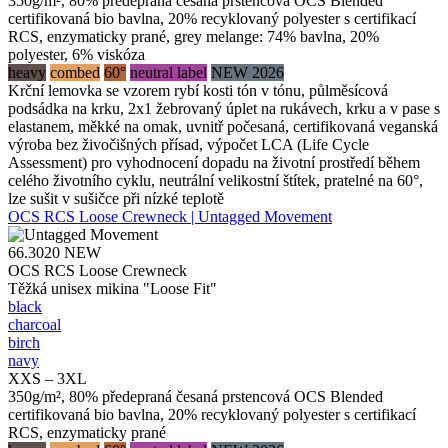
350g/m², 80% předepraná česaná prstencová OCS Blended
certifikovaná bio bavlna, 20% recyklovaný polyester s certifikací
RCS, enzymaticky prané, grey melange: 74% bavlna, 20%
polyester, 6% viskóza
heavy
combed
60°
neutral label
NEW 2026
Krční lemovka se vzorem rybí kosti tón v tónu, půlměsícová
podsádka na krku, 2x1 žebrovaný úplet na rukávech, krku a v pase s
elastanem, měkké na omak, uvnitř počesaná, certifikovaná veganská
výroba bez živočišných přísad, výpočet LCA (Life Cycle
Assessment) pro vyhodnocení dopadu na životní prostředí během
celého životního cyklu, neutrální velikostní štítek, pratelné na 60°,
lze sušit v sušičce při nízké teplotě
OCS RCS Loose Crewneck | Untagged Movement
66.3020
NEW
OCS RCS Loose Crewneck
Těžká unisex mikina "Loose Fit"
black
charcoal
birch
navy
XXS – 3XL
350g/m², 80% předepraná česaná prstencová OCS Blended
certifikovaná bio bavlna, 20% recyklovaný polyester s certifikací
RCS, enzymaticky prané