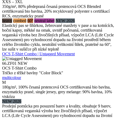
XXS – 3XL
350g/m², 80% předepraná česaná prstencová OCS Blended
certifikovaná bio bavlna, 20% recyklovaný polyester s certifikací
RCS, enzymaticky prané
heavy
combed
60°
neutral label
NEW 2026
Elastický pas se šňůrkou, žebrované manžety v pase a na kotnících,
boční kapsy, měkké na omak, uvnitř počesaná, certifikovaná
veganská výroba bez živočišných přísad, výpočet LCA (Life Cycle
Assessment) pro vyhodnocení dopadu na životní prostředí během
celého životního cyklu, neutrální velikostní štítek, pratelné na 60°,
lze sušit v sušičce při nízké teplotě
OCS T-Shirt Combo | Untagged Movement
66.ZF01
NEW
OCS T-Shirt Combo
Tričko z těžké bavlny "Color Block"
multicolour
M
180g/m², 100% česaná prstencová OCS certifikovaná bio bavlna,
enzymaticky prané, single jersey, grey melange: 90% bavlna, 10%
viskóza
NEW 2026
Prodejní pomůcka pro posuzení barev a kvality, obsahuje 9 barev,
certifikovaná veganská výroba bez živočišných přísad, výpočet
LCA (Life Cycle Assessment) pro vyhodnocení dopadu na životní