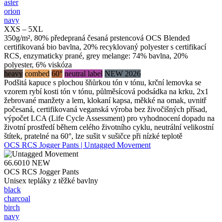
aster
orion
navy
XXS – 5XL
350g/m², 80% předepraná česaná prstencová OCS Blended
certifikovaná bio bavlna, 20% recyklovaný polyester s certifikací
RCS, enzymaticky prané, grey melange: 74% bavlna, 20%
polyester, 6% viskóza
heavy
combed
60°
neutral label
NEW 2026
Podšitá kapuce s plochou šňůrkou tón v tónu, krční lemovka se
vzorem rybí kosti tón v tónu, půlměsícová podsádka na krku, 2x1
žebrované manžety a lem, klokaní kapsa, měkké na omak, uvnitř
počesaná, certifikovaná veganská výroba bez živočišných přísad,
výpočet LCA (Life Cycle Assessment) pro vyhodnocení dopadu na
životní prostředí během celého životního cyklu, neutrální velikostní
štítek, pratelné na 60°, lze sušit v sušičce při nízké teplotě
OCS RCS Jogger Pants | Untagged Movement
66.6010
NEW
OCS RCS Jogger Pants
Unisex tepláky z těžké bavlny
black
charcoal
birch
navy