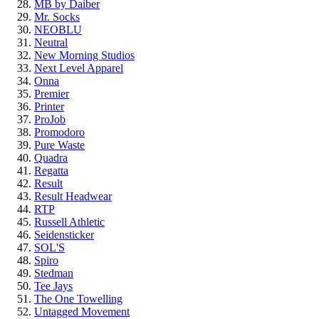
MB by Daiber
Mr. Socks
NEOBLU
Neutral
New Morning Studios
Next Level Apparel
Onna
Premier
Printer
ProJob
Promodoro
Pure Waste
Quadra
Regatta
Result
Result Headwear
RTP
Russell Athletic
Seidensticker
SOL'S
Spiro
Stedman
Tee Jays
The One Towelling
Untagged Movement