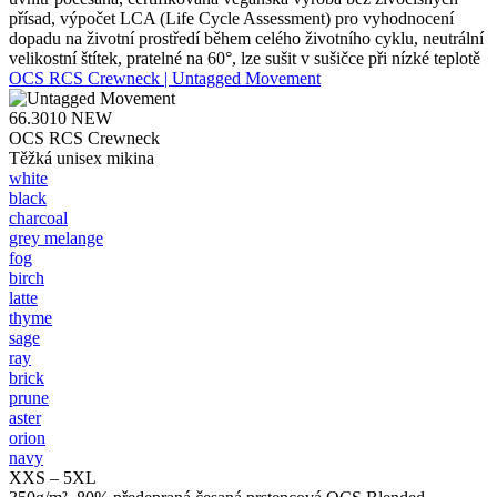
přísad, výpočet LCA (Life Cycle Assessment) pro vyhodnocení
dopadu na životní prostředí během celého životního cyklu, neutrální
velikostní štítek, pratelné na 60°, lze sušit v sušičce při nízké teplotě
OCS RCS Crewneck | Untagged Movement
66.3010
NEW
OCS RCS Crewneck
Těžká unisex mikina
white
black
charcoal
grey melange
fog
birch
latte
thyme
sage
ray
brick
prune
aster
orion
navy
XXS – 5XL