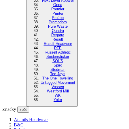
Next Level Apparel
Onna
Premier
Printer
ProJob
Promodoro
Pure Waste
Quadra
Regatta
Result
Result Headwear
RTP
Russell Athletic
Seidensticker
SOL'S
Spiro
Stedman
Tee Jays
The One Towelling
Untagged Movement
Vossen
Westford Mill
WK
Yoko
Značky
zpět
Atlantis Headwear
B&C