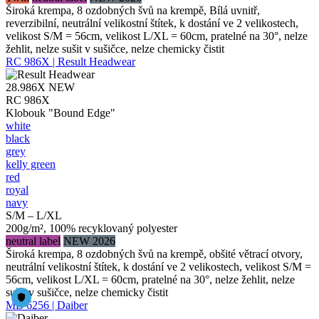
Široká krempa, 8 ozdobných švů na krempě, Bílá uvnitř,
reverzibilní, neutrální velikostní štítek, k dostání ve 2 velikostech,
velikost S/M = 56cm, velikost L/XL = 60cm, pratelné na 30°, nelze
žehlit, nelze sušit v sušičce, nelze chemicky čistit
RC 986X | Result Headwear
28.986X
NEW
RC 986X
Klobouk "Bound Edge"
white
black
grey
kelly green
red
royal
navy
S/M – L/XL
200g/m², 100% recyklovaný polyester
neutral label
NEW 2026
Široká krempa, 8 ozdobných švů na krempě, obšité větrací otvory,
neutrální velikostní štítek, k dostání ve 2 velikostech, velikost S/M =
56cm, velikost L/XL = 60cm, pratelné na 30°, nelze žehlit, nelze
sušit v sušičce, nelze chemicky čistit
MB 6256 | Daiber