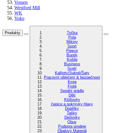
Vossen
Westford Mill
WK
Yoko
Produkty
Trička
Pola
Mikiny
Sport
Fleece
Bundy
Košile
Business
Svetr
Kalhoty/Sukně/Šaty
Pracovní oblečení & bezpečnost
Kroje
Froté
Spodní prádlo
Děti
Kšiltovky
čepice a pokrývky hlavy
Doplňky
Tašky
Deštníky
Obuv
Podpora prodeje
Obalový Materiál