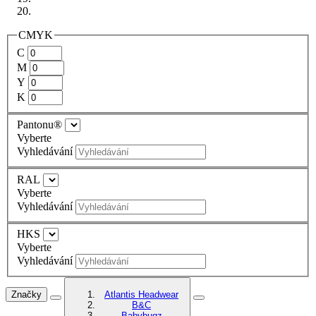
CMYK
C
M
Y
K
Pantonu®
Vyberte
Vyhledávání
RAL
Vyberte
Vyhledávání
HKS
Vyberte
Vyhledávání
Značky
Atlantis Headwear
B&C
Babybugz