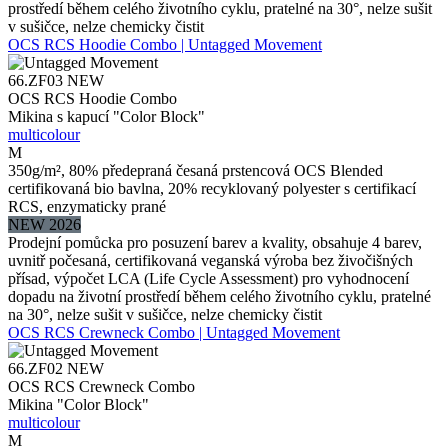
prostředí během celého životního cyklu, pratelné na 30°, nelze sušit
v sušičce, nelze chemicky čistit
OCS RCS Hoodie Combo | Untagged Movement
66.ZF03
NEW
OCS RCS Hoodie Combo
Mikina s kapucí "Color Block"
multicolour
M
350g/m², 80% předepraná česaná prstencová OCS Blended
certifikovaná bio bavlna, 20% recyklovaný polyester s certifikací
RCS, enzymaticky prané
NEW 2026
Prodejní pomůcka pro posuzení barev a kvality, obsahuje 4 barev,
uvnitř počesaná, certifikovaná veganská výroba bez živočišných
přísad, výpočet LCA (Life Cycle Assessment) pro vyhodnocení
dopadu na životní prostředí během celého životního cyklu, pratelné
na 30°, nelze sušit v sušičce, nelze chemicky čistit
OCS RCS Crewneck Combo | Untagged Movement
66.ZF02
NEW
OCS RCS Crewneck Combo
Mikina "Color Block"
multicolour
M