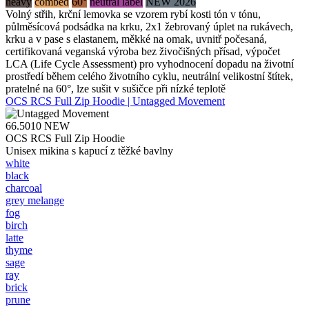
heavy
combed
60°
neutral label
NEW 2026
Volný střih, krční lemovka se vzorem rybí kosti tón v tónu,
půlměsícová podsádka na krku, 2x1 žebrovaný úplet na rukávech,
krku a v pase s elastanem, měkké na omak, uvnitř počesaná,
certifikovaná veganská výroba bez živočišných přísad, výpočet
LCA (Life Cycle Assessment) pro vyhodnocení dopadu na životní
prostředí během celého životního cyklu, neutrální velikostní štítek,
pratelné na 60°, lze sušit v sušičce při nízké teplotě
OCS RCS Full Zip Hoodie | Untagged Movement
66.5010
NEW
OCS RCS Full Zip Hoodie
Unisex mikina s kapucí z těžké bavlny
white
black
charcoal
grey melange
fog
birch
latte
thyme
sage
ray
brick
prune