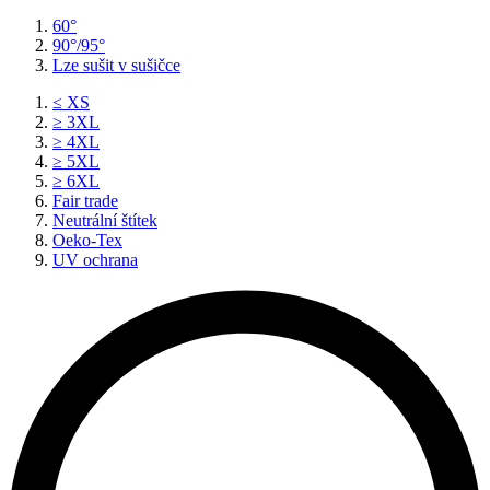
60°
90°/95°
Lze sušit v sušičce
≤ XS
≥ 3XL
≥ 4XL
≥ 5XL
≥ 6XL
Fair trade
Neutrální štítek
Oeko-Tex
UV ochrana