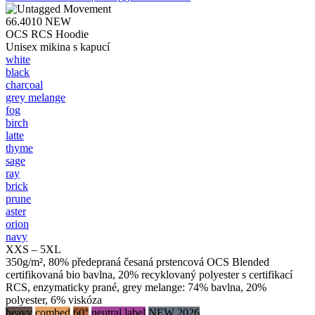
66.4010
NEW
OCS RCS Hoodie
Unisex mikina s kapucí
white
black
charcoal
grey melange
fog
birch
latte
thyme
sage
ray
brick
prune
aster
orion
navy
XXS – 5XL
350g/m², 80% předepraná česaná prstencová OCS Blended
certifikovaná bio bavlna, 20% recyklovaný polyester s certifikací
RCS, enzymaticky prané, grey melange: 74% bavlna, 20%
polyester, 6% viskóza
heavy
combed
60°
neutral label
NEW 2026