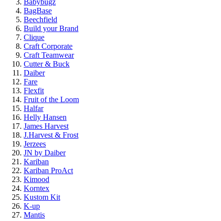
Babybugz
BagBase
Beechfield
Build your Brand
Clique
Craft Corporate
Craft Teamwear
Cutter & Buck
Daiber
Fare
Flexfit
Fruit of the Loom
Halfar
Helly Hansen
James Harvest
J.Harvest & Frost
Jerzees
JN by Daiber
Kariban
Kariban ProAct
Kimood
Korntex
Kustom Kit
K-up
Mantis