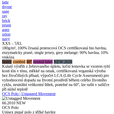
latte
thyme
sage
ray
brick
prune
aster
orion
navy
XXS – 5XL
180g/m², 100% česaná prstencová OCS certifikovaná bio bavlna,
enzymaticky prané, single jersey, grey melange: 90% bavlna, 10%
viskóza
heavy
combed
60°
neutral label
NEW 2026
Kulatý výstřih z žebrovaného úpletu, krční lemovka se vzorem rybí
kosti tón v tónu, měkké na omak, certifikovaná veganská výroba
bez živočišných přísad, výpočet LCA (Life Cycle Assessment) pro
vyhodnocení dopadu na životní prostředí během celého životního
cyklu, neutrální velikostní štítek, pratelné na 60°, lze sušit v sušičce
při nízké teplotě
OCS Polo | Untagged Movement
66.2010
NEW
OCS Polo
Unisex piqué polo z těžké bavlny