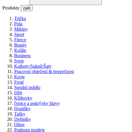
Produkty
zpět
Trička
Pola
Mikiny
Sport
Fleece
Bundy
Košile
Business
Svetr
Kalhoty/Sukně/Šaty
Pracovní oblečení & bezpečnost
Kroje
Froté
Spodní prádlo
Děti
Kšiltovky
čepice a pokrývky hlavy
Doplňky
Tašky
Deštníky
Obuv
Podpora prodeje