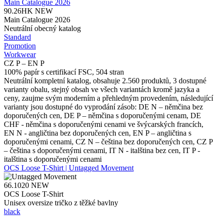
Main Catalogue 2026
90.26HK
NEW
Main Catalogue 2026
Neutrální obecný katalog
Standard
Promotion
Workwear
CZ P – EN P
100% papír s certifikací FSC, 504 stran
Neutrální kompletní katalog, obsahuje 2.560 produktů, 3 dostupné
varianty obalu, stejný obsah ve všech variantách kromě jazyka a
ceny, zaujme svým moderním a přehledným provedením, následující
varianty jsou dostupné do vyprodání zásob: DE N – němčina bez
doporučených cen, DE P – němčina s doporučenými cenam, DE
CHF - němčina s doporučenými cenami ve švýcarských francích,
EN N - angličtina bez doporučených cen, EN P – angličtina s
doporučenými cenami, CZ N – čeština bez doporučených cen, CZ P
– čeština s doporučenými cenami, IT N - italština bez cen, IT P -
italština s doporučenými cenami
OCS Loose T-Shirt | Untagged Movement
66.1020
NEW
OCS Loose T-Shirt
Unisex oversize tričko z těžké bavlny
black