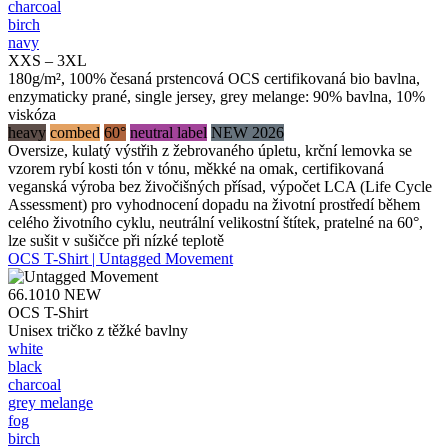
charcoal
birch
navy
XXS – 3XL
180g/m², 100% česaná prstencová OCS certifikovaná bio bavlna,
enzymaticky prané, single jersey, grey melange: 90% bavlna, 10%
viskóza
heavy
combed
60°
neutral label
NEW 2026
Oversize, kulatý výstřih z žebrovaného úpletu, krční lemovka se
vzorem rybí kosti tón v tónu, měkké na omak, certifikovaná
veganská výroba bez živočišných přísad, výpočet LCA (Life Cycle
Assessment) pro vyhodnocení dopadu na životní prostředí během
celého životního cyklu, neutrální velikostní štítek, pratelné na 60°,
lze sušit v sušičce při nízké teplotě
OCS T-Shirt | Untagged Movement
66.1010
NEW
OCS T-Shirt
Unisex tričko z těžké bavlny
white
black
charcoal
grey melange
fog
birch