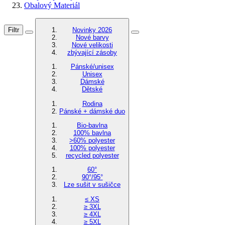
Obalový Materiál
Filtr
Novinky 2026
Nové barvy
Nové velikosti
zbývající zásoby
Pánské/unisex
Unisex
Dámské
Dětské
Rodina
Pánské + dámské duo
Bio-bavlna
100% bavlna
>60% polyester
100% polyester
recycled polyester
60°
90°/95°
Lze sušit v sušičce
≤ XS
≥ 3XL
≥ 4XL
≥ 5XL