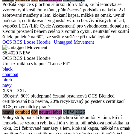
Podšitá kapuce s plochou šňůrkou tón v tónu, krční lemovka se
vzorem rybí kosti tón v tónu, půlměsícová podsádka na krku, 2x1
žebrované manžety a lem, klokaní kapsa, měkké na omak, uvnitř
počesaná, certifikovaná veganská výroba bez živočišných přísad,
výpočet LCA (Life Cycle Assessment) pro vyhodnocení dopadu na
životní prostředí během celého životního cyklu, neutrální velikostní
štítek, pratelné na 60°, lze sušit v sušičce při nízké teplotě
OCS RCS Loose Hoodie | Untagged Movement
66.4020
NEW
OCS RCS Loose Hoodie
Unisex mikina s kapucí "Loose Fit"
black
charcoal
birch
navy
XXS – 3XL
350g/m², 80% předepraná česaná prstencová OCS Blended
certifikovaná bio bavlna, 20% recyklovaný polyester s certifikací
RCS, enzymaticky prané
heavy
combed
60°
neutral label
NEW 2026
Volný střih, podšitá kapuce s plochou šňůrkou tón v tónu, krční
lemovka se vzorem rybí kosti tón v tónu, půlměsícová podsádka na
krku, 2x1 žebrované manžety a lem, klokaní kapsa, měkké na omak,
uvnitř počesaná, certifikovaná veganská výroba bez živočišných