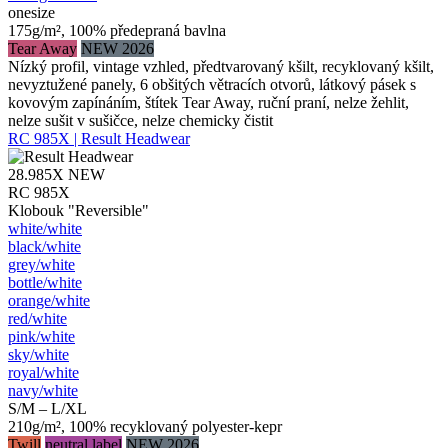
onesize
175g/m², 100% předepraná bavlna
Tear Away
NEW 2026
Nízký profil, vintage vzhled, předtvarovaný kšilt, recyklovaný kšilt,
nevyztužené panely, 6 obšitých větracích otvorů, látkový pásek s
kovovým zapínáním, štítek Tear Away, ruční praní, nelze žehlit,
nelze sušit v sušičce, nelze chemicky čistit
RC 985X | Result Headwear
28.985X
NEW
RC 985X
Klobouk "Reversible"
white/​white
black/​white
grey/​white
bottle/​white
orange/​white
red/​white
pink/​white
sky/​white
royal/​white
navy/​white
S/M – L/XL
210g/m², 100% recyklovaný polyester-kepr
Twill
neutral label
NEW 2026