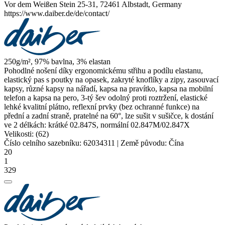
Vor dem Weißen Stein 25-31, 72461 Albstadt, Germany
https://www.daiber.de/de/contact/
250g/m², 97% bavlna, 3%
elastan
Pohodlné nošení díky ergonomickému střihu a podílu elastanu,
elastický pas s poutky na opasek, zakryté knoflíky a zipy, zasouvací
kapsy, různé kapsy na nářadí, kapsa na pravítko, kapsa na mobilní
telefon a kapsa na pero, 3-tý šev odolný proti roztržení, elastické
lehké kvalitní plátno, reflexní prvky (bez ochranné funkce) na
přední a zadní straně, pratelné na 60°, lze sušit v sušičce, k dostání
ve 2 délkách: krátké 02.847S, normální 02.847M/02.847X
Velikosti:
(62)
Číslo celního sazebníku:
62034311
|
Země původu:
Čína
20
1
329