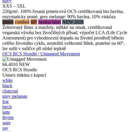
navy
XXS – 5XL
220g/m², 100% česaná prstencová OCS certifikovaná bio bavlna,
enzymaticky prané, grey melange: 90% bavlna, 10% viskóza
heavy
combed
60°
neutral label
NEW 2026
Žebrovaný límec a manžety, měkké na omak, certifikovaná
veganská výroba bez živočišných přísad, výpočet LCA (Life Cycle
Assessment) pro vyhodnocení dopadu na životní prostředí během
celého životního cyklu, neutrální velikostní štítek, pratelné na 60°,
lze sušit v sušičce při nízké teplotě
OCS RCS Hoodie | Untagged Movement
66.4010
NEW
OCS RCS Hoodie
Unisex mikina s kapucí
white
black
charcoal
grey melange
fog
birch
latte
thyme
sage
ray