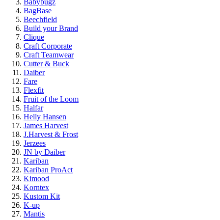
Babybugz
BagBase
Beechfield
Build your Brand
Clique
Craft Corporate
Craft Teamwear
Cutter & Buck
Daiber
Fare
Flexfit
Fruit of the Loom
Halfar
Helly Hansen
James Harvest
J.Harvest & Frost
Jerzees
JN by Daiber
Kariban
Kariban ProAct
Kimood
Korntex
Kustom Kit
K-up
Mantis