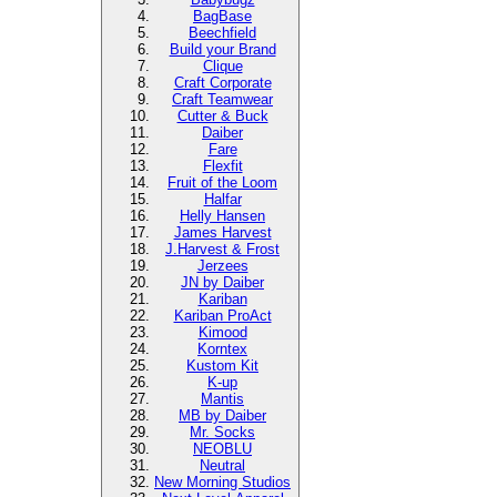
BagBase
Beechfield
Build your Brand
Clique
Craft Corporate
Craft Teamwear
Cutter & Buck
Daiber
Fare
Flexfit
Fruit of the Loom
Halfar
Helly Hansen
James Harvest
J.Harvest & Frost
Jerzees
JN by Daiber
Kariban
Kariban ProAct
Kimood
Korntex
Kustom Kit
K-up
Mantis
MB by Daiber
Mr. Socks
NEOBLU
Neutral
New Morning Studios