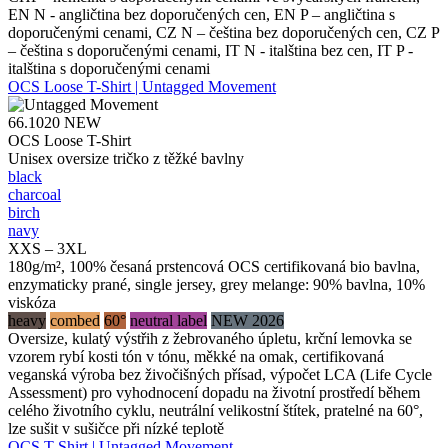
EN N - angličtina bez doporučených cen, EN P – angličtina s
doporučenými cenami, CZ N – čeština bez doporučených cen, CZ P
– čeština s doporučenými cenami, IT N - italština bez cen, IT P -
italština s doporučenými cenami
OCS Loose T-Shirt | Untagged Movement
66.1020
NEW
OCS Loose T-Shirt
Unisex oversize tričko z těžké bavlny
black
charcoal
birch
navy
XXS – 3XL
180g/m², 100% česaná prstencová OCS certifikovaná bio bavlna,
enzymaticky prané, single jersey, grey melange: 90% bavlna, 10%
viskóza
heavy
combed
60°
neutral label
NEW 2026
Oversize, kulatý výstřih z žebrovaného úpletu, krční lemovka se
vzorem rybí kosti tón v tónu, měkké na omak, certifikovaná
veganská výroba bez živočišných přísad, výpočet LCA (Life Cycle
Assessment) pro vyhodnocení dopadu na životní prostředí během
celého životního cyklu, neutrální velikostní štítek, pratelné na 60°,
lze sušit v sušičce při nízké teplotě
OCS T-Shirt | Untagged Movement