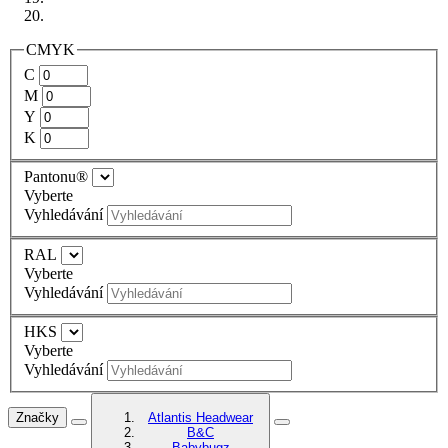
CMYK
C
M
Y
K
Pantonu®
Vyberte
Vyhledávání
RAL
Vyberte
Vyhledávání
HKS
Vyberte
Vyhledávání
Značky
Atlantis Headwear
B&C
Babybugz