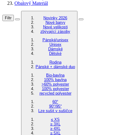
Obalový Materiál
Filtr
Novinky 2026
Nové barvy
Nové velikosti
zbývající zásoby
Pánské/unisex
Unisex
Dámské
Dětské
Rodina
Pánské + dámské duo
Bio-bavlna
100% bavlna
>60% polyester
100% polyester
recycled polyester
60°
90°/95°
Lze sušit v sušičce
≤ XS
≥ 3XL
≥ 4XL
≥ 5XL