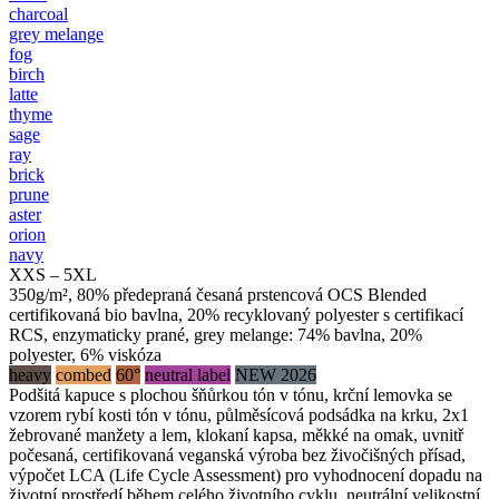
charcoal
grey melange
fog
birch
latte
thyme
sage
ray
brick
prune
aster
orion
navy
XXS – 5XL
350g/m², 80% předepraná česaná prstencová OCS Blended
certifikovaná bio bavlna, 20% recyklovaný polyester s certifikací
RCS, enzymaticky prané, grey melange: 74% bavlna, 20%
polyester, 6% viskóza
heavy
combed
60°
neutral label
NEW 2026
Podšitá kapuce s plochou šňůrkou tón v tónu, krční lemovka se
vzorem rybí kosti tón v tónu, půlměsícová podsádka na krku, 2x1
žebrované manžety a lem, klokaní kapsa, měkké na omak, uvnitř
počesaná, certifikovaná veganská výroba bez živočišných přísad,
výpočet LCA (Life Cycle Assessment) pro vyhodnocení dopadu na
životní prostředí během celého životního cyklu, neutrální velikostní