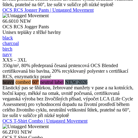
štítek, pratelné na 60°, lze sušit v sušičce při nízké teplotě
OCS RCS Jogger Pants | Untagged Movement
66.6010
NEW
OCS RCS Jogger Pants
Unisex tepláky z těžké bavlny
black
charcoal
birch
navy
XXS – 3XL
350g/m², 80% předepraná česaná prstencová OCS Blended
certifikovaná bio bavlna, 20% recyklovaný polyester s certifikací
RCS, enzymaticky prané
heavy
combed
60°
neutral label
NEW 2026
Elastický pas se šňůrkou, žebrované manžety v pase a na kotnících,
boční kapsy, měkké na omak, uvnitř počesaná, certifikovaná
veganská výroba bez živočišných přísad, výpočet LCA (Life Cycle
Assessment) pro vyhodnocení dopadu na životní prostředí během
celého životního cyklu, neutrální velikostní štítek, pratelné na 60°,
lze sušit v sušičce při nízké teplotě
OCS T-Shirt Combo | Untagged Movement
66.ZF01
NEW
OCS T-Shirt Combo