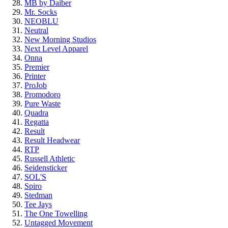
MB by Daiber
Mr. Socks
NEOBLU
Neutral
New Morning Studios
Next Level Apparel
Onna
Premier
Printer
ProJob
Promodoro
Pure Waste
Quadra
Regatta
Result
Result Headwear
RTP
Russell Athletic
Seidensticker
SOL'S
Spiro
Stedman
Tee Jays
The One Towelling
Untagged Movement