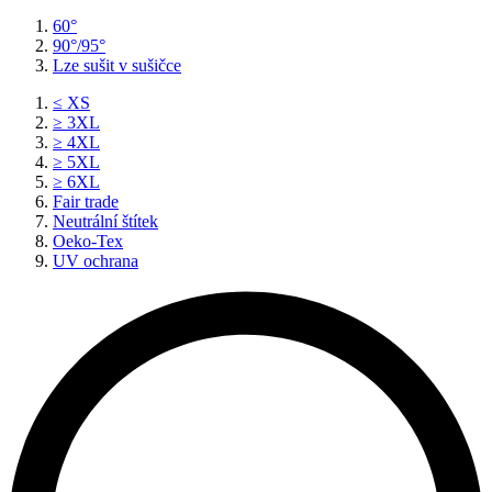
60°
90°/95°
Lze sušit v sušičce
≤ XS
≥ 3XL
≥ 4XL
≥ 5XL
≥ 6XL
Fair trade
Neutrální štítek
Oeko-Tex
UV ochrana