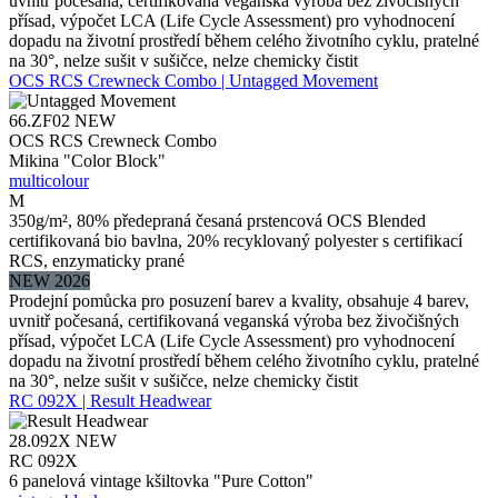
uvnitř počesaná, certifikovaná veganská výroba bez živočišných
přísad, výpočet LCA (Life Cycle Assessment) pro vyhodnocení
dopadu na životní prostředí během celého životního cyklu, pratelné
na 30°, nelze sušit v sušičce, nelze chemicky čistit
OCS RCS Crewneck Combo | Untagged Movement
66.ZF02
NEW
OCS RCS Crewneck Combo
Mikina "Color Block"
multicolour
M
350g/m², 80% předepraná česaná prstencová OCS Blended
certifikovaná bio bavlna, 20% recyklovaný polyester s certifikací
RCS, enzymaticky prané
NEW 2026
Prodejní pomůcka pro posuzení barev a kvality, obsahuje 4 barev,
uvnitř počesaná, certifikovaná veganská výroba bez živočišných
přísad, výpočet LCA (Life Cycle Assessment) pro vyhodnocení
dopadu na životní prostředí během celého životního cyklu, pratelné
na 30°, nelze sušit v sušičce, nelze chemicky čistit
RC 092X | Result Headwear
28.092X
NEW
RC 092X
6 panelová vintage kšiltovka "Pure Cotton"