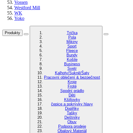
Vossen
Westford Mill
WK
Yoko
Produkty
Trička
Pola
Mikiny
Sport
Fleece
Bundy
Košile
Business
Svetr
Kalhoty/Sukně/Šaty
Pracovní oblečení & bezpečnost
Kroje
Froté
Spodní prádlo
Děti
Kšiltovky
čepice a pokrývky hlavy
Doplňky
Tašky
Deštníky
Obuv
Podpora prodeje
Obalový Materiál