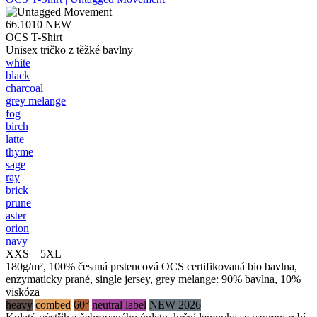
66.1010
NEW
OCS T-Shirt
Unisex tričko z těžké bavlny
white
black
charcoal
grey melange
fog
birch
latte
thyme
sage
ray
brick
prune
aster
orion
navy
XXS – 5XL
180g/m², 100% česaná prstencová OCS certifikovaná bio bavlna,
enzymaticky prané, single jersey, grey melange: 90% bavlna, 10%
viskóza
heavy
combed
60°
neutral label
NEW 2026