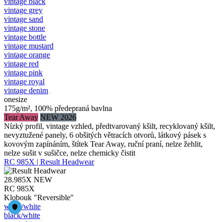
vintage black
vintage grey
vintage sand
vintage stone
vintage bottle
vintage mustard
vintage orange
vintage red
vintage pink
vintage royal
vintage denim
onesize
175g/m², 100% předepraná bavlna
Tear Away
NEW 2026
Nízký profil, vintage vzhled, předtvarovaný kšilt, recyklovaný kšilt,
nevyztužené panely, 6 obšitých větracích otvorů, látkový pásek s
kovovým zapínáním, štítek Tear Away, ruční praní, nelze žehlit,
nelze sušit v sušičce, nelze chemicky čistit
RC 985X | Result Headwear
28.985X
NEW
RC 985X
Klobouk "Reversible"
white/​white
black/​white