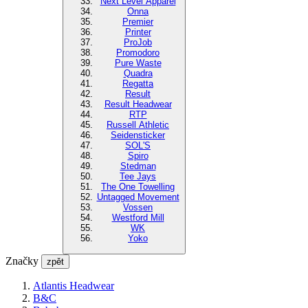
Next Level Apparel
Onna
Premier
Printer
ProJob
Promodoro
Pure Waste
Quadra
Regatta
Result
Result Headwear
RTP
Russell Athletic
Seidensticker
SOL'S
Spiro
Stedman
Tee Jays
The One Towelling
Untagged Movement
Vossen
Westford Mill
WK
Yoko
Značky
zpět
Atlantis Headwear
B&C