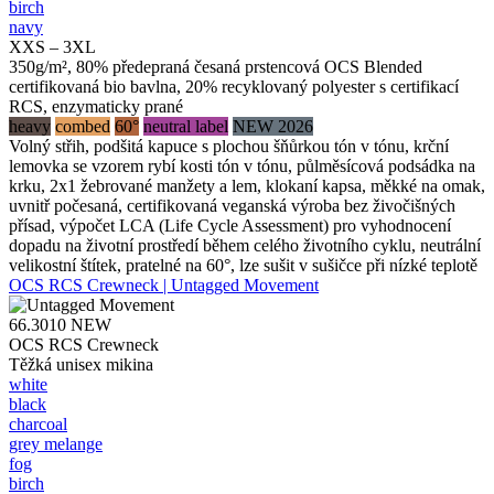
birch
navy
XXS – 3XL
350g/m², 80% předepraná česaná prstencová OCS Blended
certifikovaná bio bavlna, 20% recyklovaný polyester s certifikací
RCS, enzymaticky prané
heavy
combed
60°
neutral label
NEW 2026
Volný střih, podšitá kapuce s plochou šňůrkou tón v tónu, krční
lemovka se vzorem rybí kosti tón v tónu, půlměsícová podsádka na
krku, 2x1 žebrované manžety a lem, klokaní kapsa, měkké na omak,
uvnitř počesaná, certifikovaná veganská výroba bez živočišných
přísad, výpočet LCA (Life Cycle Assessment) pro vyhodnocení
dopadu na životní prostředí během celého životního cyklu, neutrální
velikostní štítek, pratelné na 60°, lze sušit v sušičce při nízké teplotě
OCS RCS Crewneck | Untagged Movement
66.3010
NEW
OCS RCS Crewneck
Těžká unisex mikina
white
black
charcoal
grey melange
fog
birch