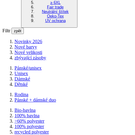
≥ 6XL
Fair trade
Neutrální štítek
Oeko-Tex
UV ochrana
Filtr
zpět
Novinky 2026
Nové barvy
Nové velikosti
zbývající zásoby
Pánské/unisex
Unisex
Dámské
Dětské
Rodina
Pánské + dámské duo
Bio-bavlna
100% bavlna
>60% polyester
100% polyester
recycled polyester