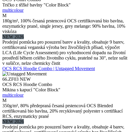
Tričko z těžké bavlny "Color Block"
multicolour
M
180g/m², 100% česaná prstencová OCS certifikovaná bio bavlna,
enzymaticky prané, single jersey, grey melange: 90% bavlna, 10%
viskóza
NEW 2026
Prodejní pomůcka pro posuzení barev a kvality, obsahuje 9 barev,
certifikovaná veganská výroba bez živočišných přísad, výpočet
LCA (Life Cycle Assessment) pro vyhodnocení dopadu na životní
prostředí během celého životního cyklu, pratelné na 30°, nelze sušit
v sušičce, nelze chemicky čistit
OCS RCS Hoodie Combo | Untagged Movement
66.ZF03
NEW
OCS RCS Hoodie Combo
Mikina s kapucí "Color Block"
multicolour
M
350g/m², 80% předepraná česaná prstencová OCS Blended
certifikovaná bio bavlna, 20% recyklovaný polyester s certifikací
RCS, enzymaticky prané
NEW 2026
Prodejní pomůcka pro posuzení barev a kvality, obsahuje 4 barev,