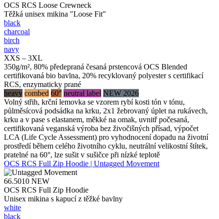
OCS RCS Loose Crewneck
Těžká unisex mikina "Loose Fit"
black
charcoal
birch
navy
XXS – 3XL
350g/m², 80% předepraná česaná prstencová OCS Blended
certifikovaná bio bavlna, 20% recyklovaný polyester s certifikací
RCS, enzymaticky prané
heavy
combed
60°
neutral label
NEW 2026
Volný střih, krční lemovka se vzorem rybí kosti tón v tónu,
půlměsícová podsádka na krku, 2x1 žebrovaný úplet na rukávech,
krku a v pase s elastanem, měkké na omak, uvnitř počesaná,
certifikovaná veganská výroba bez živočišných přísad, výpočet
LCA (Life Cycle Assessment) pro vyhodnocení dopadu na životní
prostředí během celého životního cyklu, neutrální velikostní štítek,
pratelné na 60°, lze sušit v sušičce při nízké teplotě
OCS RCS Full Zip Hoodie | Untagged Movement
66.5010
NEW
OCS RCS Full Zip Hoodie
Unisex mikina s kapucí z těžké bavlny
white
black