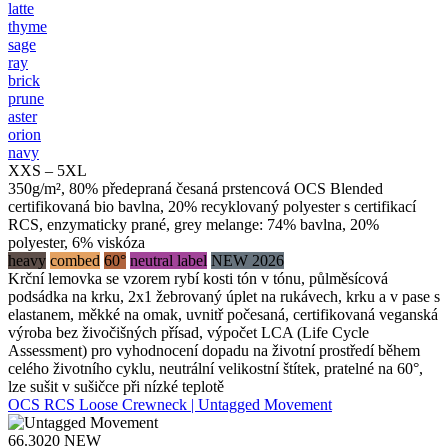
latte
thyme
sage
ray
brick
prune
aster
orion
navy
XXS – 5XL
350g/m², 80% předepraná česaná prstencová OCS Blended
certifikovaná bio bavlna, 20% recyklovaný polyester s certifikací
RCS, enzymaticky prané, grey melange: 74% bavlna, 20%
polyester, 6% viskóza
heavy
combed
60°
neutral label
NEW 2026
Krční lemovka se vzorem rybí kosti tón v tónu, půlměsícová
podsádka na krku, 2x1 žebrovaný úplet na rukávech, krku a v pase s
elastanem, měkké na omak, uvnitř počesaná, certifikovaná veganská
výroba bez živočišných přísad, výpočet LCA (Life Cycle
Assessment) pro vyhodnocení dopadu na životní prostředí během
celého životního cyklu, neutrální velikostní štítek, pratelné na 60°,
lze sušit v sušičce při nízké teplotě
OCS RCS Loose Crewneck | Untagged Movement
66.3020
NEW