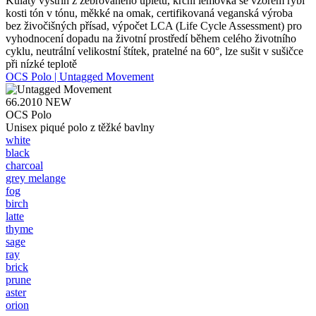
Kulatý výstřih z žebrovaného úpletu, krční lemovka se vzorem rybí
kosti tón v tónu, měkké na omak, certifikovaná veganská výroba
bez živočišných přísad, výpočet LCA (Life Cycle Assessment) pro
vyhodnocení dopadu na životní prostředí během celého životního
cyklu, neutrální velikostní štítek, pratelné na 60°, lze sušit v sušičce
při nízké teplotě
OCS Polo | Untagged Movement
66.2010
NEW
OCS Polo
Unisex piqué polo z těžké bavlny
white
black
charcoal
grey melange
fog
birch
latte
thyme
sage
ray
brick
prune
aster
orion