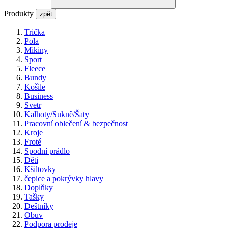
Produkty
zpět
Trička
Pola
Mikiny
Sport
Fleece
Bundy
Košile
Business
Svetr
Kalhoty/Sukně/Šaty
Pracovní oblečení & bezpečnost
Kroje
Froté
Spodní prádlo
Děti
Kšiltovky
čepice a pokrývky hlavy
Doplňky
Tašky
Deštníky
Obuv
Podpora prodeje