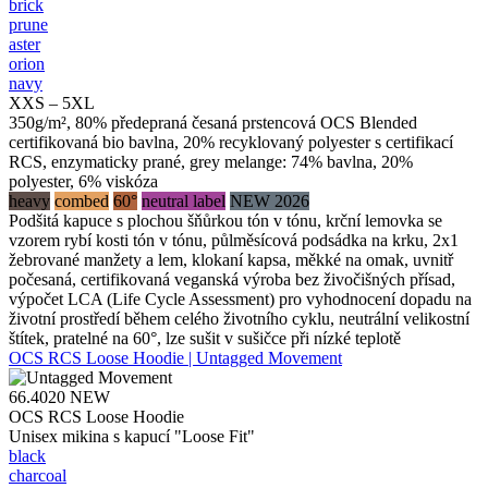
brick
prune
aster
orion
navy
XXS – 5XL
350g/m², 80% předepraná česaná prstencová OCS Blended
certifikovaná bio bavlna, 20% recyklovaný polyester s certifikací
RCS, enzymaticky prané, grey melange: 74% bavlna, 20%
polyester, 6% viskóza
heavy
combed
60°
neutral label
NEW 2026
Podšitá kapuce s plochou šňůrkou tón v tónu, krční lemovka se
vzorem rybí kosti tón v tónu, půlměsícová podsádka na krku, 2x1
žebrované manžety a lem, klokaní kapsa, měkké na omak, uvnitř
počesaná, certifikovaná veganská výroba bez živočišných přísad,
výpočet LCA (Life Cycle Assessment) pro vyhodnocení dopadu na
životní prostředí během celého životního cyklu, neutrální velikostní
štítek, pratelné na 60°, lze sušit v sušičce při nízké teplotě
OCS RCS Loose Hoodie | Untagged Movement
66.4020
NEW
OCS RCS Loose Hoodie
Unisex mikina s kapucí "Loose Fit"
black
charcoal