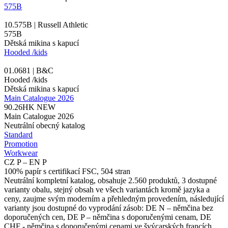
575B
10.575B | Russell Athletic
575B
Dětská mikina s kapucí
Hooded /kids
01.0681 | B&C
Hooded /kids
Dětská mikina s kapucí
Main Catalogue 2026
90.26HK
NEW
Main Catalogue 2026
Neutrální obecný katalog
Standard
Promotion
Workwear
CZ P – EN P
100% papír s certifikací FSC, 504 stran
Neutrální kompletní katalog, obsahuje 2.560 produktů, 3 dostupné
varianty obalu, stejný obsah ve všech variantách kromě jazyka a
ceny, zaujme svým moderním a přehledným provedením, následující
varianty jsou dostupné do vyprodání zásob: DE N – němčina bez
doporučených cen, DE P – němčina s doporučenými cenam, DE
CHF - němčina s doporučenými cenami ve švýcarských francích,