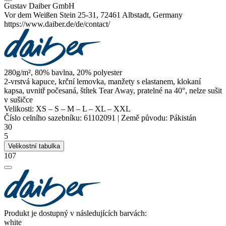
Gustav Daiber GmbH
Vor dem Weißen Stein 25-31, 72461 Albstadt, Germany
https://www.daiber.de/de/contact/
280g/m², 80% bavlna, 20%
polyester
2-vrstvá kapuce,
krční lemovka
, manžety s elastanem,
klokaní
kapsa
, uvnitř počesaná, štítek Tear Away, pratelné na 40°, nelze sušit
v sušičce
Velikosti:
XS
–
S
–
M
–
L
–
XL
–
XXL
Číslo celního sazebníku:
61102091
|
Země původu:
Pákistán
30
5
Velikostní tabulka
107
Produkt je dostupný v následujících barvách:
white