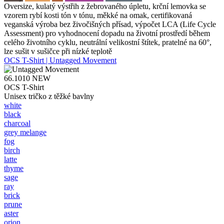
Oversize, kulatý výstřih z žebrovaného úpletu, krční lemovka se
vzorem rybí kosti tón v tónu, měkké na omak, certifikovaná
veganská výroba bez živočišných přísad, výpočet LCA (Life Cycle
Assessment) pro vyhodnocení dopadu na životní prostředí během
celého životního cyklu, neutrální velikostní štítek, pratelné na 60°,
lze sušit v sušičce při nízké teplotě
OCS T-Shirt | Untagged Movement
66.1010
NEW
OCS T-Shirt
Unisex tričko z těžké bavlny
white
black
charcoal
grey melange
fog
birch
latte
thyme
sage
ray
brick
prune
aster
orion