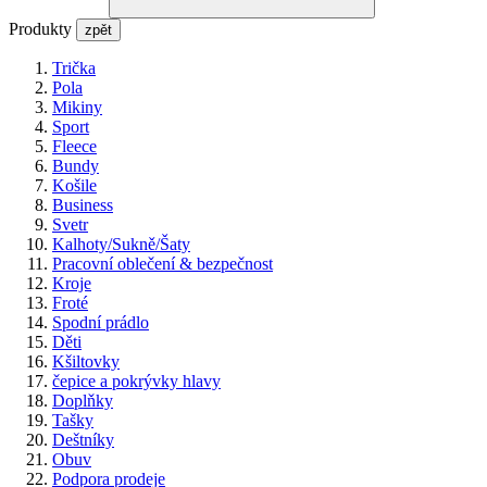
Produkty
zpět
Trička
Pola
Mikiny
Sport
Fleece
Bundy
Košile
Business
Svetr
Kalhoty/Sukně/Šaty
Pracovní oblečení & bezpečnost
Kroje
Froté
Spodní prádlo
Děti
Kšiltovky
čepice a pokrývky hlavy
Doplňky
Tašky
Deštníky
Obuv
Podpora prodeje