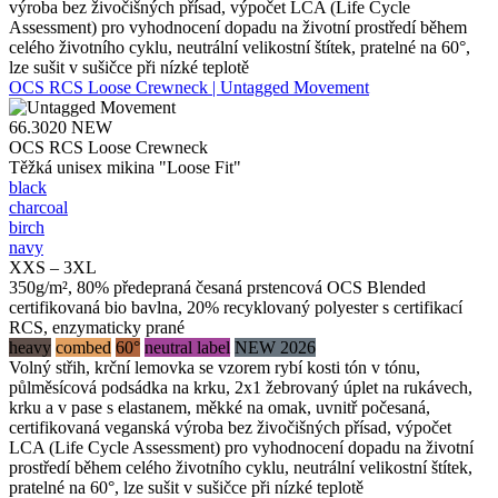
výroba bez živočišných přísad, výpočet LCA (Life Cycle
Assessment) pro vyhodnocení dopadu na životní prostředí během
celého životního cyklu, neutrální velikostní štítek, pratelné na 60°,
lze sušit v sušičce při nízké teplotě
OCS RCS Loose Crewneck | Untagged Movement
66.3020
NEW
OCS RCS Loose Crewneck
Těžká unisex mikina "Loose Fit"
black
charcoal
birch
navy
XXS – 3XL
350g/m², 80% předepraná česaná prstencová OCS Blended
certifikovaná bio bavlna, 20% recyklovaný polyester s certifikací
RCS, enzymaticky prané
heavy
combed
60°
neutral label
NEW 2026
Volný střih, krční lemovka se vzorem rybí kosti tón v tónu,
půlměsícová podsádka na krku, 2x1 žebrovaný úplet na rukávech,
krku a v pase s elastanem, měkké na omak, uvnitř počesaná,
certifikovaná veganská výroba bez živočišných přísad, výpočet
LCA (Life Cycle Assessment) pro vyhodnocení dopadu na životní
prostředí během celého životního cyklu, neutrální velikostní štítek,
pratelné na 60°, lze sušit v sušičce při nízké teplotě