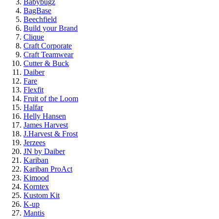
Babybugz
BagBase
Beechfield
Build your Brand
Clique
Craft Corporate
Craft Teamwear
Cutter & Buck
Daiber
Fare
Flexfit
Fruit of the Loom
Halfar
Helly Hansen
James Harvest
J.Harvest & Frost
Jerzees
JN by Daiber
Kariban
Kariban ProAct
Kimood
Korntex
Kustom Kit
K-up
Mantis