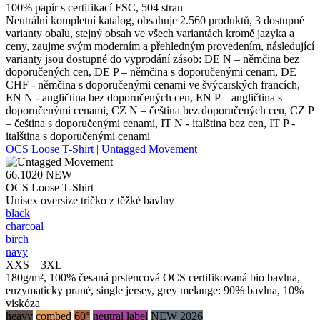
100% papír s certifikací FSC, 504 stran
Neutrální kompletní katalog, obsahuje 2.560 produktů, 3 dostupné
varianty obalu, stejný obsah ve všech variantách kromě jazyka a
ceny, zaujme svým moderním a přehledným provedením, následující
varianty jsou dostupné do vyprodání zásob: DE N – němčina bez
doporučených cen, DE P – němčina s doporučenými cenam, DE
CHF - němčina s doporučenými cenami ve švýcarských francích,
EN N - angličtina bez doporučených cen, EN P – angličtina s
doporučenými cenami, CZ N – čeština bez doporučených cen, CZ P
– čeština s doporučenými cenami, IT N - italština bez cen, IT P -
italština s doporučenými cenami
OCS Loose T-Shirt | Untagged Movement
66.1020
NEW
OCS Loose T-Shirt
Unisex oversize tričko z těžké bavlny
black
charcoal
birch
navy
XXS – 3XL
180g/m², 100% česaná prstencová OCS certifikovaná bio bavlna,
enzymaticky prané, single jersey, grey melange: 90% bavlna, 10%
viskóza
heavy
combed
60°
neutral label
NEW 2026