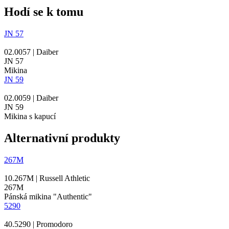
Hodí se k tomu
JN 57
02.0057 | Daiber
JN 57
Mikina
JN 59
02.0059 | Daiber
JN 59
Mikina s kapucí
Alternativní produkty
267M
10.267M | Russell Athletic
267M
Pánská mikina "Authentic"
5290
40.5290 | Promodoro