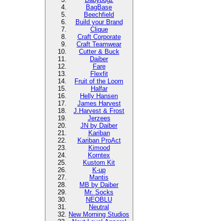
BagBase
Beechfield
Build your Brand
Clique
Craft Corporate
Craft Teamwear
Cutter & Buck
Daiber
Fare
Flexfit
Fruit of the Loom
Halfar
Helly Hansen
James Harvest
J.Harvest & Frost
Jerzees
JN by Daiber
Kariban
Kariban ProAct
Kimood
Korntex
Kustom Kit
K-up
Mantis
MB by Daiber
Mr. Socks
NEOBLU
Neutral
New Morning Studios