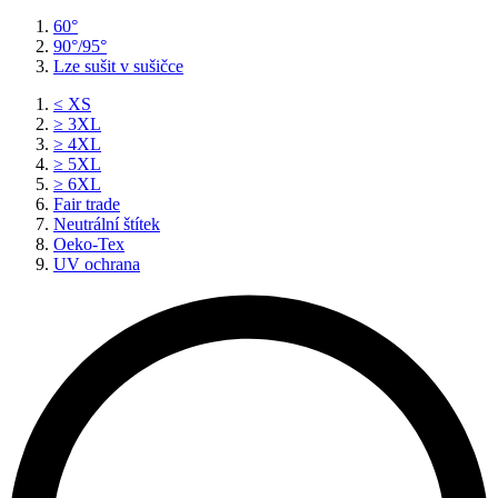
60°
90°/95°
Lze sušit v sušičce
≤ XS
≥ 3XL
≥ 4XL
≥ 5XL
≥ 6XL
Fair trade
Neutrální štítek
Oeko-Tex
UV ochrana