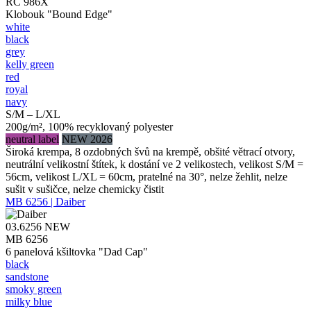
RC 986X
Klobouk "Bound Edge"
white
black
grey
kelly green
red
royal
navy
S/M – L/XL
200g/m², 100% recyklovaný polyester
neutral label
NEW 2026
Široká krempa, 8 ozdobných švů na krempě, obšité větrací otvory,
neutrální velikostní štítek, k dostání ve 2 velikostech, velikost S/M =
56cm, velikost L/XL = 60cm, pratelné na 30°, nelze žehlit, nelze
sušit v sušičce, nelze chemicky čistit
MB 6256 | Daiber
03.6256
NEW
MB 6256
6 panelová kšiltovka "Dad Cap"
black
sandstone
smoky green
milky blue