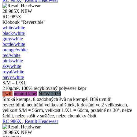
RC 985X | Result Headwear
28.985X
NEW
RC 985X
Klobouk "Reversible"
white/​white
black/​white
grey/​white
bottle/​white
orange/​white
red/​white
pink/​white
sky/​white
royal/​white
navy/​white
S/M – L/XL
210g/m², 100% recyklovaný polyester-kepr
Twill
neutral label
NEW 2026
Široká krempa, 8 ozdobných švů na krempě, Bílá uvnitř,
reverzibilní, neutrální velikostní štítek, k dostání ve 2 velikostech,
velikost S/M = 56cm, velikost L/XL = 60cm, pratelné na 30°, nelze
žehlit, nelze sušit v sušičce, nelze chemicky čistit
RC 986X | Result Headwear
28.986X
NEW