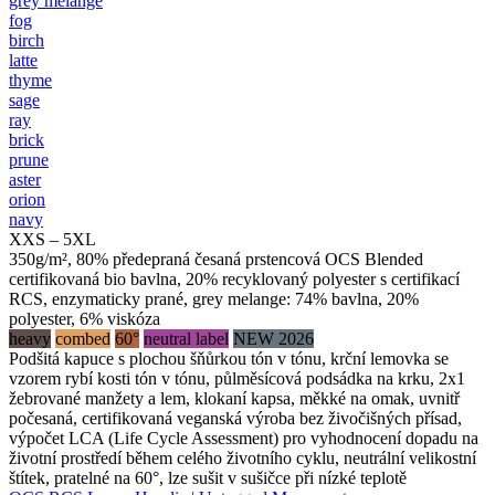
grey melange
fog
birch
latte
thyme
sage
ray
brick
prune
aster
orion
navy
XXS – 5XL
350g/m², 80% předepraná česaná prstencová OCS Blended
certifikovaná bio bavlna, 20% recyklovaný polyester s certifikací
RCS, enzymaticky prané, grey melange: 74% bavlna, 20%
polyester, 6% viskóza
heavy
combed
60°
neutral label
NEW 2026
Podšitá kapuce s plochou šňůrkou tón v tónu, krční lemovka se
vzorem rybí kosti tón v tónu, půlměsícová podsádka na krku, 2x1
žebrované manžety a lem, klokaní kapsa, měkké na omak, uvnitř
počesaná, certifikovaná veganská výroba bez živočišných přísad,
výpočet LCA (Life Cycle Assessment) pro vyhodnocení dopadu na
životní prostředí během celého životního cyklu, neutrální velikostní
štítek, pratelné na 60°, lze sušit v sušičce při nízké teplotě