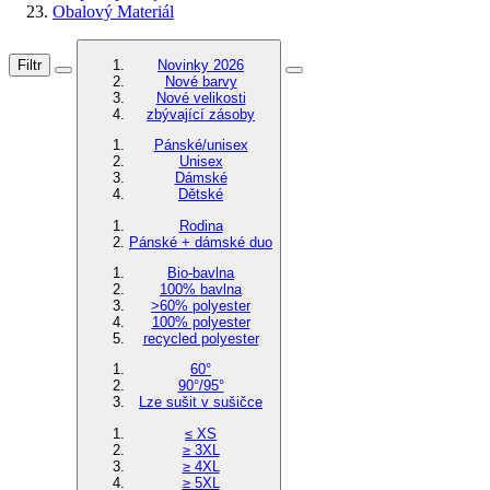
Obalový Materiál
Filtr
Novinky 2026
Nové barvy
Nové velikosti
zbývající zásoby
Pánské/unisex
Unisex
Dámské
Dětské
Rodina
Pánské + dámské duo
Bio-bavlna
100% bavlna
>60% polyester
100% polyester
recycled polyester
60°
90°/95°
Lze sušit v sušičce
≤ XS
≥ 3XL
≥ 4XL
≥ 5XL