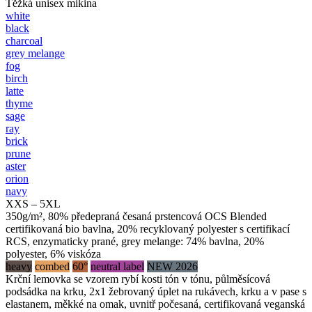
Těžká unisex mikina
white
black
charcoal
grey melange
fog
birch
latte
thyme
sage
ray
brick
prune
aster
orion
navy
XXS – 5XL
350g/m², 80% předepraná česaná prstencová OCS Blended
certifikovaná bio bavlna, 20% recyklovaný polyester s certifikací
RCS, enzymaticky prané, grey melange: 74% bavlna, 20%
polyester, 6% viskóza
heavy
combed
60°
neutral label
NEW 2026
Krční lemovka se vzorem rybí kosti tón v tónu, půlměsícová
podsádka na krku, 2x1 žebrovaný úplet na rukávech, krku a v pase s
elastanem, měkké na omak, uvnitř počesaná, certifikovaná veganská