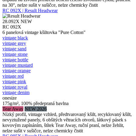
na 30°, nelze sušit v sušičce, nelze chemicky čistit
RC 092X | Result Headwear
28.092X
NEW
RC 092X
6 panelová vintage kšiltovka "Pure Cotton"
vintage black
vintage grey
vintage sand
vintage stone
vintage bottle
vintage mustard
vintage orange
vintage red
vintage pink
vintage royal
vintage denim
onesize
175g/m², 100% předepraná bavlna
Tear Away
NEW 2026
Nízký profil, vintage vzhled, předtvarovaný kšilt, recyklovaný kšilt,
nevyztužené panely, 6 obšitých větracích otvorů, látkový pásek s
kovovým zapínáním, štítek Tear Away, ruční praní, nelze žehlit,
nelze sušit v sušičce, nelze chemicky čistit