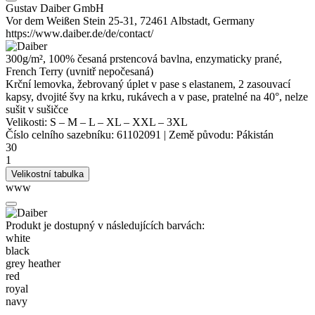
Gustav Daiber GmbH
Vor dem Weißen Stein 25-31, 72461 Albstadt, Germany
https://www.daiber.de/de/contact/
300g/m², 100% česaná prstencová bavlna, enzymaticky prané,
French Terry
(uvnitř nepočesaná)
Krční lemovka
, žebrovaný úplet v pase s elastanem, 2 zasouvací
kapsy, dvojité švy na krku, rukávech a v pase, pratelné na 40°, nelze
sušit v sušičce
Velikosti:
S
–
M
–
L
–
XL
–
XXL
–
3XL
Číslo celního sazebníku:
61102091
|
Země původu:
Pákistán
30
1
Velikostní tabulka
www
Produkt je dostupný v následujících barvách:
white
black
grey heather
red
royal
navy