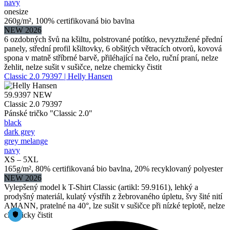
navy
onesize
260g/m², 100% certifikovaná bio bavlna
NEW 2026
6 ozdobných švů na kšiltu, polstrované potítko, nevyztužené přední
panely, střední profil kšiltovky, 6 obšitých větracích otvorů, kovová
spona v matně stříbrné barvě, přiléhající na čelo, ruční praní, nelze
žehlit, nelze sušit v sušičce, nelze chemicky čistit
Classic 2.0 79397 | Helly Hansen
59.9397
NEW
Classic 2.0 79397
Pánské tričko "Classic 2.0"
black
dark grey
grey melange
navy
XS – 5XL
165g/m², 80% certifikovaná bio bavlna, 20% recyklovaný polyester
NEW 2026
Vylepšený model k T-Shirt Classic (artikl: 59.9161), lehký a
prodyšný materiál, kulatý výstřih z žebrovaného úpletu, švy šité nití
AMANN, pratelné na 40°, lze sušit v sušičce při nízké teplotě, nelze
chemicky čistit