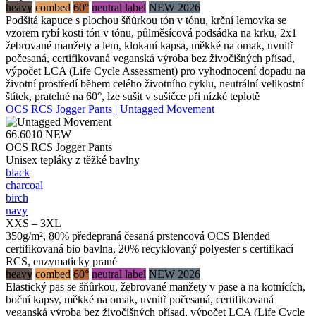
heavy
combed
60°
neutral label
NEW 2026
Podšitá kapuce s plochou šňůrkou tón v tónu, krční lemovka se
vzorem rybí kosti tón v tónu, půlměsícová podsádka na krku, 2x1
žebrované manžety a lem, klokaní kapsa, měkké na omak, uvnitř
počesaná, certifikovaná veganská výroba bez živočišných přísad,
výpočet LCA (Life Cycle Assessment) pro vyhodnocení dopadu na
životní prostředí během celého životního cyklu, neutrální velikostní
štítek, pratelné na 60°, lze sušit v sušičce při nízké teplotě
OCS RCS Jogger Pants | Untagged Movement
66.6010
NEW
OCS RCS Jogger Pants
Unisex tepláky z těžké bavlny
black
charcoal
birch
navy
XXS – 3XL
350g/m², 80% předepraná česaná prstencová OCS Blended
certifikovaná bio bavlna, 20% recyklovaný polyester s certifikací
RCS, enzymaticky prané
heavy
combed
60°
neutral label
NEW 2026
Elastický pas se šňůrkou, žebrované manžety v pase a na kotnících,
boční kapsy, měkké na omak, uvnitř počesaná, certifikovaná
veganská výroba bez živočišných přísad, výpočet LCA (Life Cycle