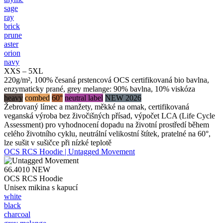
sage
ray
brick
prune
aster
orion
navy
XXS – 5XL
220g/m², 100% česaná prstencová OCS certifikovaná bio bavlna,
enzymaticky prané, grey melange: 90% bavlna, 10% viskóza
heavy
combed
60°
neutral label
NEW 2026
Žebrovaný límec a manžety, měkké na omak, certifikovaná
veganská výroba bez živočišných přísad, výpočet LCA (Life Cycle
Assessment) pro vyhodnocení dopadu na životní prostředí během
celého životního cyklu, neutrální velikostní štítek, pratelné na 60°,
lze sušit v sušičce při nízké teplotě
OCS RCS Hoodie | Untagged Movement
66.4010
NEW
OCS RCS Hoodie
Unisex mikina s kapucí
white
black
charcoal