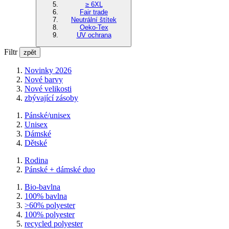
≥ 6XL
Fair trade
Neutrální štítek
Oeko-Tex
UV ochrana
Filtr
zpět
Novinky 2026
Nové barvy
Nové velikosti
zbývající zásoby
Pánské/unisex
Unisex
Dámské
Dětské
Rodina
Pánské + dámské duo
Bio-bavlna
100% bavlna
>60% polyester
100% polyester
recycled polyester