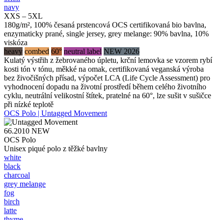
navy
XXS – 5XL
180g/m², 100% česaná prstencová OCS certifikovaná bio bavlna,
enzymaticky prané, single jersey, grey melange: 90% bavlna, 10%
viskóza
heavy
combed
60°
neutral label
NEW 2026
Kulatý výstřih z žebrovaného úpletu, krční lemovka se vzorem rybí
kosti tón v tónu, měkké na omak, certifikovaná veganská výroba
bez živočišných přísad, výpočet LCA (Life Cycle Assessment) pro
vyhodnocení dopadu na životní prostředí během celého životního
cyklu, neutrální velikostní štítek, pratelné na 60°, lze sušit v sušičce
při nízké teplotě
OCS Polo | Untagged Movement
66.2010
NEW
OCS Polo
Unisex piqué polo z těžké bavlny
white
black
charcoal
grey melange
fog
birch
latte
thyme