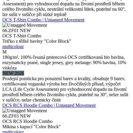
Assessment) pro vyhodnocení dopadu na životní prostředí během
celého životního cyklu, neutrální velikostní štítek, pratelné na 60°,
lze sušit v sušičce při nízké teplotě
OCS T-Shirt Combo | Untagged Movement
66.ZF01
NEW
OCS T-Shirt Combo
Tričko z těžké bavlny "Color Block"
multicolour
M
180g/m², 100% česaná prstencová OCS certifikovaná bio bavlna,
enzymaticky prané, single jersey, grey melange: 90% bavlna, 10%
viskóza
NEW 2026
Prodejní pomůcka pro posuzení barev a kvality, obsahuje 9 barev,
certifikovaná veganská výroba bez živočišných přísad, výpočet
LCA (Life Cycle Assessment) pro vyhodnocení dopadu na životní
prostředí během celého životního cyklu, pratelné na 30°, nelze sušit
v sušičce, nelze chemicky čistit
OCS RCS Hoodie Combo | Untagged Movement
66.ZF03
NEW
OCS RCS Hoodie Combo
Mikina s kapucí "Color Block"
multicolour