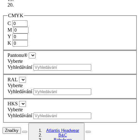
CMYK
C
M
Y
K
Pantonu®
Vyberte
Vyhledávání
RAL
Vyberte
Vyhledávání
HKS
Vyberte
Vyhledávání
Značky
Atlantis Headwear
B&C
Babybugz