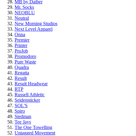
MB by Daiber
Mr. Socks
NEOBLU
Neutral
New Morning Studios
Next Level Apparel
Onna
Premier
Printer
ProJob
Promodoro
Pure Waste
Quadra
Regatta
Result
Result Headwear
RTP
Russell Athletic
Seidensticker
SOL'S
Spiro
Stedman
Tee Jays
The One Towelling
Untagged Movement