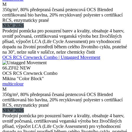
M
350g/m², 80% předepraná česaná prstencová OCS Blended
certifikovaná bio bavlna, 20% recyklovaný polyester s certifikací
RCS, enzymaticky prané
NEW 2026
Prodejní pomůcka pro posuzení barev a kvality, obsahuje 4 barev,
uvnitř počesaná, certifikovaná veganská výroba bez živočišných
přísad, výpočet LCA (Life Cycle Assessment) pro vyhodnocení
dopadu na životní prostředí během celého životního cyklu, pratelné
na 30°, nelze sušit v sušičce, nelze chemicky čistit
OCS RCS Crewneck Combo | Untagged Movement
66.ZF02
NEW
OCS RCS Crewneck Combo
Mikina "Color Block"
multicolour
M
350g/m², 80% předepraná česaná prstencová OCS Blended
certifikovaná bio bavlna, 20% recyklovaný polyester s certifikací
RCS, enzymaticky prané
NEW 2026
Prodejní pomůcka pro posuzení barev a kvality, obsahuje 4 barev,
uvnitř počesaná, certifikovaná veganská výroba bez živočišných
přísad, výpočet LCA (Life Cycle Assessment) pro vyhodnocení
dopadu na životní prostředí během celého životního cyklu, pratelné