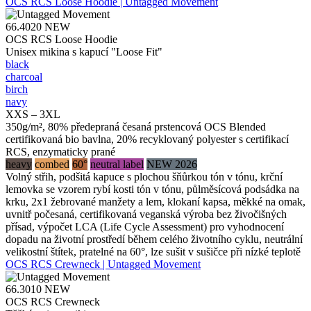
OCS RCS Loose Hoodie | Untagged Movement
66.4020
NEW
OCS RCS Loose Hoodie
Unisex mikina s kapucí "Loose Fit"
black
charcoal
birch
navy
XXS – 3XL
350g/m², 80% předepraná česaná prstencová OCS Blended
certifikovaná bio bavlna, 20% recyklovaný polyester s certifikací
RCS, enzymaticky prané
heavy
combed
60°
neutral label
NEW 2026
Volný střih, podšitá kapuce s plochou šňůrkou tón v tónu, krční
lemovka se vzorem rybí kosti tón v tónu, půlměsícová podsádka na
krku, 2x1 žebrované manžety a lem, klokaní kapsa, měkké na omak,
uvnitř počesaná, certifikovaná veganská výroba bez živočišných
přísad, výpočet LCA (Life Cycle Assessment) pro vyhodnocení
dopadu na životní prostředí během celého životního cyklu, neutrální
velikostní štítek, pratelné na 60°, lze sušit v sušičce při nízké teplotě
OCS RCS Crewneck | Untagged Movement
66.3010
NEW
OCS RCS Crewneck