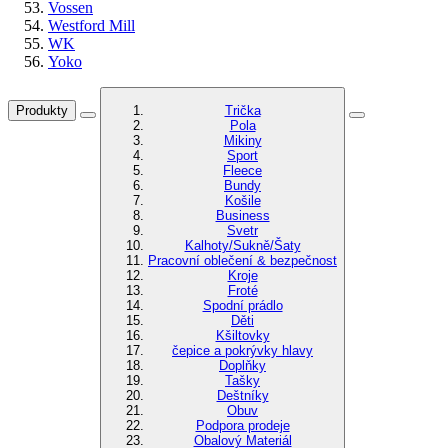
Vossen
Westford Mill
WK
Yoko
Produkty
Trička
Pola
Mikiny
Sport
Fleece
Bundy
Košile
Business
Svetr
Kalhoty/Sukně/Šaty
Pracovní oblečení & bezpečnost
Kroje
Froté
Spodní prádlo
Děti
Kšiltovky
čepice a pokrývky hlavy
Doplňky
Tašky
Deštníky
Obuv
Podpora prodeje
Obalový Materiál