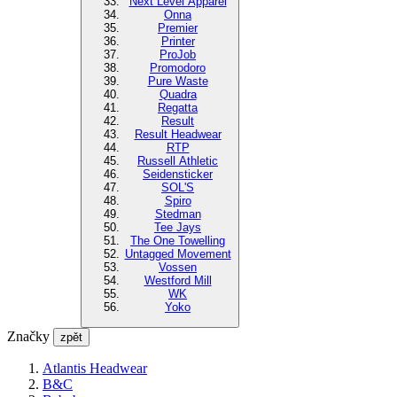
Next Level Apparel
Onna
Premier
Printer
ProJob
Promodoro
Pure Waste
Quadra
Regatta
Result
Result Headwear
RTP
Russell Athletic
Seidensticker
SOL'S
Spiro
Stedman
Tee Jays
The One Towelling
Untagged Movement
Vossen
Westford Mill
WK
Yoko
Značky
zpět
Atlantis Headwear
B&C