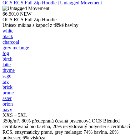
OCS RCS Full Zip Hoodie | Untagged Movement
66.5010
NEW
OCS RCS Full Zip Hoodie
Unisex mikina s kapucí z těžké bavlny
white
black
charcoal
grey melange
fog
birch
latte
thyme
sage
ray
brick
prune
aster
orion
navy
XXS – 5XL
350g/m², 80% předepraná česaná prstencová OCS Blended
certifikovaná bio bavlna, 20% recyklovaný polyester s certifikací
RCS, enzymaticky prané, grey melange: 74% bavlna, 20%
polyester, 6% viskóza