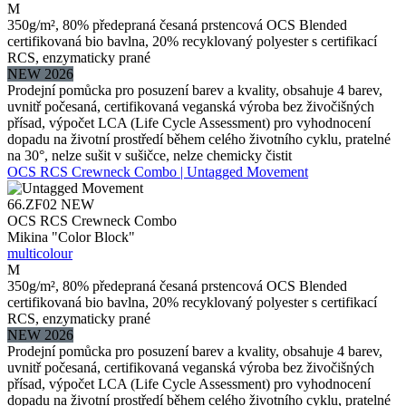
M
350g/m², 80% předepraná česaná prstencová OCS Blended
certifikovaná bio bavlna, 20% recyklovaný polyester s certifikací
RCS, enzymaticky prané
NEW 2026
Prodejní pomůcka pro posuzení barev a kvality, obsahuje 4 barev,
uvnitř počesaná, certifikovaná veganská výroba bez živočišných
přísad, výpočet LCA (Life Cycle Assessment) pro vyhodnocení
dopadu na životní prostředí během celého životního cyklu, pratelné
na 30°, nelze sušit v sušičce, nelze chemicky čistit
OCS RCS Crewneck Combo | Untagged Movement
66.ZF02
NEW
OCS RCS Crewneck Combo
Mikina "Color Block"
multicolour
M
350g/m², 80% předepraná česaná prstencová OCS Blended
certifikovaná bio bavlna, 20% recyklovaný polyester s certifikací
RCS, enzymaticky prané
NEW 2026
Prodejní pomůcka pro posuzení barev a kvality, obsahuje 4 barev,
uvnitř počesaná, certifikovaná veganská výroba bez živočišných
přísad, výpočet LCA (Life Cycle Assessment) pro vyhodnocení
dopadu na životní prostředí během celého životního cyklu, pratelné