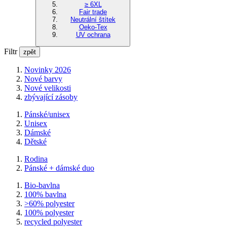
≥ 6XL
Fair trade
Neutrální štítek
Oeko-Tex
UV ochrana
Filtr
zpět
Novinky 2026
Nové barvy
Nové velikosti
zbývající zásoby
Pánské/unisex
Unisex
Dámské
Dětské
Rodina
Pánské + dámské duo
Bio-bavlna
100% bavlna
>60% polyester
100% polyester
recycled polyester