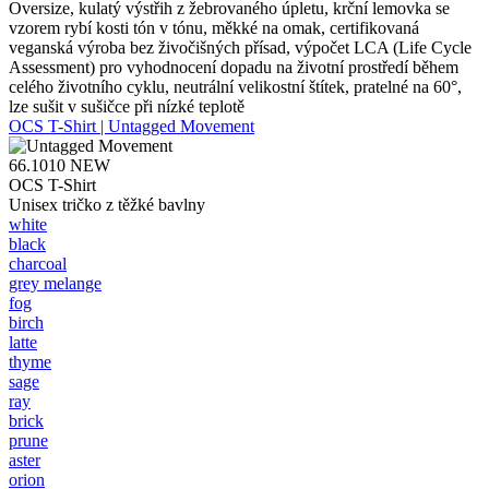
Oversize, kulatý výstřih z žebrovaného úpletu, krční lemovka se
vzorem rybí kosti tón v tónu, měkké na omak, certifikovaná
veganská výroba bez živočišných přísad, výpočet LCA (Life Cycle
Assessment) pro vyhodnocení dopadu na životní prostředí během
celého životního cyklu, neutrální velikostní štítek, pratelné na 60°,
lze sušit v sušičce při nízké teplotě
OCS T-Shirt | Untagged Movement
66.1010
NEW
OCS T-Shirt
Unisex tričko z těžké bavlny
white
black
charcoal
grey melange
fog
birch
latte
thyme
sage
ray
brick
prune
aster
orion