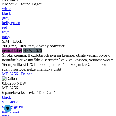
Klobouk "Bound Edge"
white
black
grey
kelly green
red
royal
navy
S/M – L/XL
200g/m², 100% recyklovaný polyester
neutral label
NEW 2026
Široká krempa, 8 ozdobných švů na krempě, obšité větrací otvory,
neutrální velikostní štítek, k dostání ve 2 velikostech, velikost S/M =
56cm, velikost L/XL = 60cm, pratelné na 30°, nelze žehlit, nelze
sušit v sušičce, nelze chemicky čistit
MB 6256 | Daiber
03.6256
NEW
MB 6256
6 panelová kšiltovka "Dad Cap"
black
sandstone
smoky green
milky blue
navy