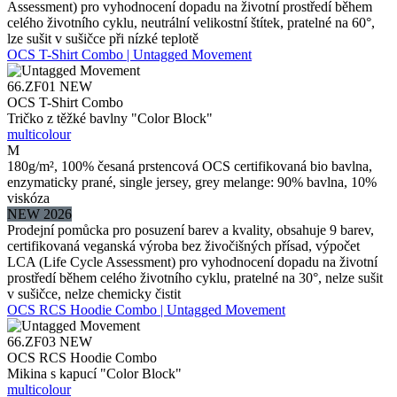
Assessment) pro vyhodnocení dopadu na životní prostředí během
celého životního cyklu, neutrální velikostní štítek, pratelné na 60°,
lze sušit v sušičce při nízké teplotě
OCS T-Shirt Combo | Untagged Movement
66.ZF01
NEW
OCS T-Shirt Combo
Tričko z těžké bavlny "Color Block"
multicolour
M
180g/m², 100% česaná prstencová OCS certifikovaná bio bavlna,
enzymaticky prané, single jersey, grey melange: 90% bavlna, 10%
viskóza
NEW 2026
Prodejní pomůcka pro posuzení barev a kvality, obsahuje 9 barev,
certifikovaná veganská výroba bez živočišných přísad, výpočet
LCA (Life Cycle Assessment) pro vyhodnocení dopadu na životní
prostředí během celého životního cyklu, pratelné na 30°, nelze sušit
v sušičce, nelze chemicky čistit
OCS RCS Hoodie Combo | Untagged Movement
66.ZF03
NEW
OCS RCS Hoodie Combo
Mikina s kapucí "Color Block"
multicolour