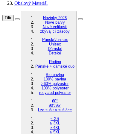
Obalový Materiál
Filtr
Novinky 2026
Nové barvy
Nové velikosti
zbývající zásoby
Pánské/unisex
Unisex
Dámské
Dětské
Rodina
Pánské + dámské duo
Bio-bavlna
100% bavlna
>60% polyester
100% polyester
recycled polyester
60°
90°/95°
Lze sušit v sušičce
≤ XS
≥ 3XL
≥ 4XL
≥ 5XL