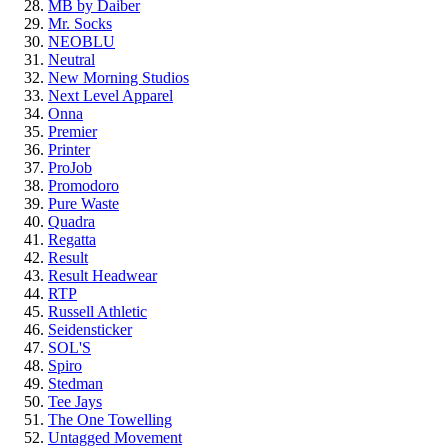
MB by Daiber
Mr. Socks
NEOBLU
Neutral
New Morning Studios
Next Level Apparel
Onna
Premier
Printer
ProJob
Promodoro
Pure Waste
Quadra
Regatta
Result
Result Headwear
RTP
Russell Athletic
Seidensticker
SOL'S
Spiro
Stedman
Tee Jays
The One Towelling
Untagged Movement