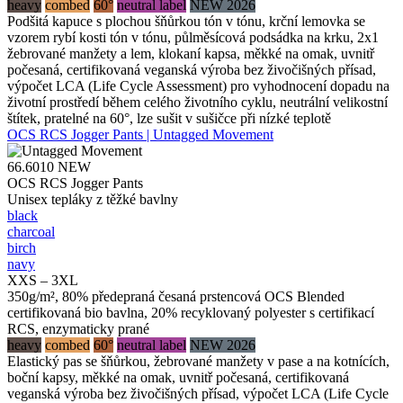
heavy
combed
60°
neutral label
NEW 2026
Podšitá kapuce s plochou šňůrkou tón v tónu, krční lemovka se
vzorem rybí kosti tón v tónu, půlměsícová podsádka na krku, 2x1
žebrované manžety a lem, klokaní kapsa, měkké na omak, uvnitř
počesaná, certifikovaná veganská výroba bez živočišných přísad,
výpočet LCA (Life Cycle Assessment) pro vyhodnocení dopadu na
životní prostředí během celého životního cyklu, neutrální velikostní
štítek, pratelné na 60°, lze sušit v sušičce při nízké teplotě
OCS RCS Jogger Pants | Untagged Movement
66.6010
NEW
OCS RCS Jogger Pants
Unisex tepláky z těžké bavlny
black
charcoal
birch
navy
XXS – 3XL
350g/m², 80% předepraná česaná prstencová OCS Blended
certifikovaná bio bavlna, 20% recyklovaný polyester s certifikací
RCS, enzymaticky prané
heavy
combed
60°
neutral label
NEW 2026
Elastický pas se šňůrkou, žebrované manžety v pase a na kotnících,
boční kapsy, měkké na omak, uvnitř počesaná, certifikovaná
veganská výroba bez živočišných přísad, výpočet LCA (Life Cycle