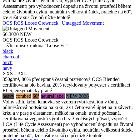
výroba bez živočišných přísad, výpočet LCA (Life Cycle
Assessment) pro vyhodnocení dopadu na životní prostředí během
celého životního cyklu, neutrální velikostní štítek, pratelné na 60°,
lze sušit v sušičce při nízké teplotě
OCS RCS Loose Crewneck | Untagged Movement
66.3020
NEW
OCS RCS Loose Crewneck
Těžká unisex mikina "Loose Fit"
black
charcoal
birch
navy
XXS – 3XL
350g/m², 80% předepraná česaná prstencová OCS Blended
certifikovaná bio bavlna, 20% recyklovaný polyester s certifikací
RCS, enzymaticky prané
heavy
combed
60°
neutral label
NEW 2026
Volný střih, krční lemovka se vzorem rybí kosti tón v tónu,
půlměsícová podsádka na krku, 2x1 žebrovaný úplet na rukávech,
krku a v pase s elastanem, měkké na omak, uvnitř počesaná,
certifikovaná veganská výroba bez živočišných přísad, výpočet
LCA (Life Cycle Assessment) pro vyhodnocení dopadu na životní
prostředí během celého životního cyklu, neutrální velikostní štítek,
pratelné na 60°, lze sušit v sušičce při nízké teplotě