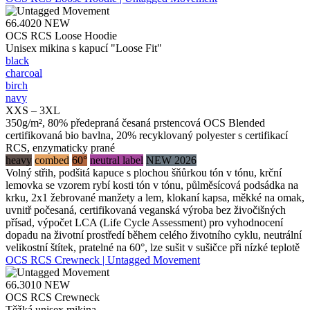
66.4020
NEW
OCS RCS Loose Hoodie
Unisex mikina s kapucí "Loose Fit"
black
charcoal
birch
navy
XXS – 3XL
350g/m², 80% předepraná česaná prstencová OCS Blended
certifikovaná bio bavlna, 20% recyklovaný polyester s certifikací
RCS, enzymaticky prané
heavy
combed
60°
neutral label
NEW 2026
Volný střih, podšitá kapuce s plochou šňůrkou tón v tónu, krční
lemovka se vzorem rybí kosti tón v tónu, půlměsícová podsádka na
krku, 2x1 žebrované manžety a lem, klokaní kapsa, měkké na omak,
uvnitř počesaná, certifikovaná veganská výroba bez živočišných
přísad, výpočet LCA (Life Cycle Assessment) pro vyhodnocení
dopadu na životní prostředí během celého životního cyklu, neutrální
velikostní štítek, pratelné na 60°, lze sušit v sušičce při nízké teplotě
OCS RCS Crewneck | Untagged Movement
66.3010
NEW
OCS RCS Crewneck
Těžká unisex mikina