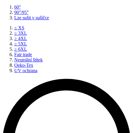
60°
90°/95°
Lze sušit v sušičce
≤ XS
≥ 3XL
≥ 4XL
≥ 5XL
≥ 6XL
Fair trade
Neutrální štítek
Oeko-Tex
UV ochrana