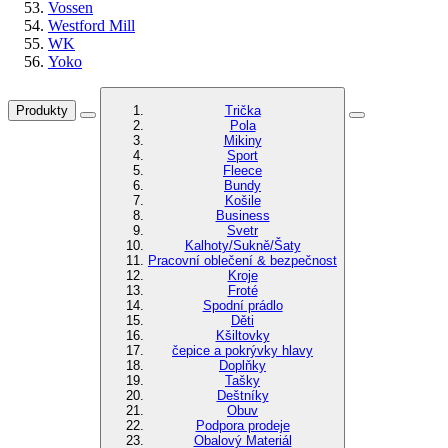
Vossen
Westford Mill
WK
Yoko
Produkty
Trička
Pola
Mikiny
Sport
Fleece
Bundy
Košile
Business
Svetr
Kalhoty/Sukně/Šaty
Pracovní oblečení & bezpečnost
Kroje
Froté
Spodní prádlo
Děti
Kšiltovky
čepice a pokrývky hlavy
Doplňky
Tašky
Deštníky
Obuv
Podpora prodeje
Obalový Materiál