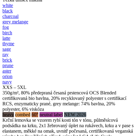
white
black
charcoal
grey melange
fog
birch
latte
thyme
sage
ray
brick
prune
aster
orion
navy
XXS – 5XL
350g/m², 80% předepraná česaná prstencová OCS Blended
certifikovaná bio bavlna, 20% recyklovaný polyester s certifikací
RCS, enzymaticky prané, grey melange: 74% bavlna, 20%
polyester, 6% viskóza
heavy
combed
60°
neutral label
NEW 2026
Krční lemovka se vzorem rybí kosti tón v tónu, půlměsícová
podsádka na krku, 2x1 žebrovaný úplet na rukávech, krku a v pase s
elastanem, měkké na omak, uvnitř počesaná, certifikovaná veganská