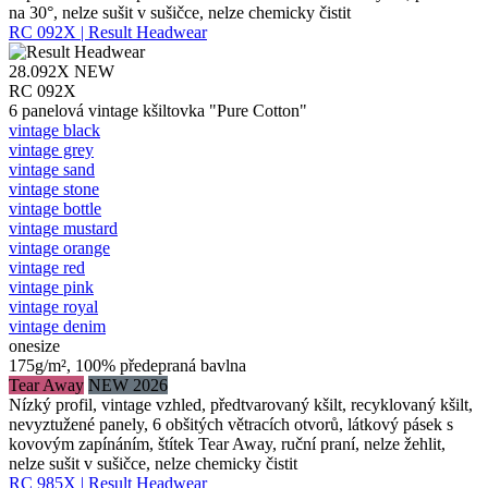
na 30°, nelze sušit v sušičce, nelze chemicky čistit
RC 092X | Result Headwear
28.092X
NEW
RC 092X
6 panelová vintage kšiltovka "Pure Cotton"
vintage black
vintage grey
vintage sand
vintage stone
vintage bottle
vintage mustard
vintage orange
vintage red
vintage pink
vintage royal
vintage denim
onesize
175g/m², 100% předepraná bavlna
Tear Away
NEW 2026
Nízký profil, vintage vzhled, předtvarovaný kšilt, recyklovaný kšilt,
nevyztužené panely, 6 obšitých větracích otvorů, látkový pásek s
kovovým zapínáním, štítek Tear Away, ruční praní, nelze žehlit,
nelze sušit v sušičce, nelze chemicky čistit
RC 985X | Result Headwear