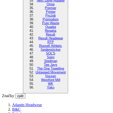
Next Level Apparel
Onna
Premier
Printer
ProJob
Promodoro
Pure Waste
Quadra
Regatta
Result
Result Headwear
RTP
Russell Athletic
Seidensticker
SOL'S
Spiro
Stedman
Tee Jays
The One Towelling
Untagged Movement
Vossen
Westford Mill
WK
Yoko
Značky
zpět
Atlantis Headwear
B&C