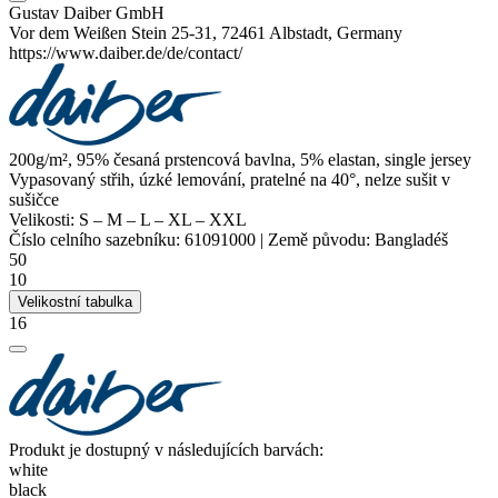
Gustav Daiber GmbH
Vor dem Weißen Stein 25-31, 72461 Albstadt, Germany
https://www.daiber.de/de/contact/
200g/m², 95% česaná prstencová bavlna, 5%
elastan
,
single jersey
Vypasovaný střih, úzké lemování, pratelné na 40°, nelze sušit v
sušičce
Velikosti:
S
–
M
–
L
–
XL
–
XXL
Číslo celního sazebníku:
61091000
|
Země původu:
Bangladéš
50
10
Velikostní tabulka
16
Produkt je dostupný v následujících barvách:
white
black