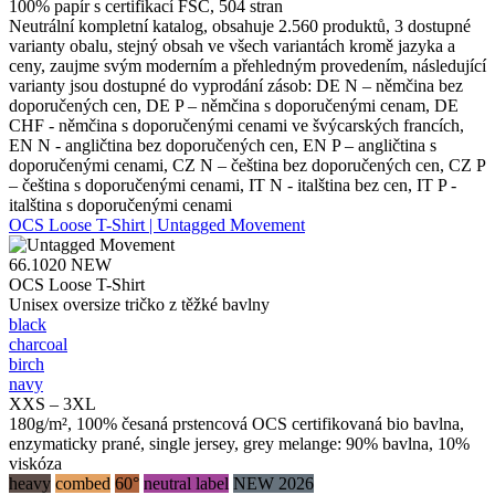
100% papír s certifikací FSC, 504 stran
Neutrální kompletní katalog, obsahuje 2.560 produktů, 3 dostupné
varianty obalu, stejný obsah ve všech variantách kromě jazyka a
ceny, zaujme svým moderním a přehledným provedením, následující
varianty jsou dostupné do vyprodání zásob: DE N – němčina bez
doporučených cen, DE P – němčina s doporučenými cenam, DE
CHF - němčina s doporučenými cenami ve švýcarských francích,
EN N - angličtina bez doporučených cen, EN P – angličtina s
doporučenými cenami, CZ N – čeština bez doporučených cen, CZ P
– čeština s doporučenými cenami, IT N - italština bez cen, IT P -
italština s doporučenými cenami
OCS Loose T-Shirt | Untagged Movement
66.1020
NEW
OCS Loose T-Shirt
Unisex oversize tričko z těžké bavlny
black
charcoal
birch
navy
XXS – 3XL
180g/m², 100% česaná prstencová OCS certifikovaná bio bavlna,
enzymaticky prané, single jersey, grey melange: 90% bavlna, 10%
viskóza
heavy
combed
60°
neutral label
NEW 2026