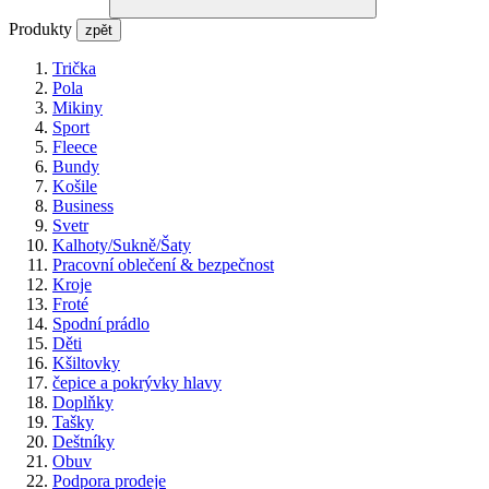
Produkty
zpět
Trička
Pola
Mikiny
Sport
Fleece
Bundy
Košile
Business
Svetr
Kalhoty/Sukně/Šaty
Pracovní oblečení & bezpečnost
Kroje
Froté
Spodní prádlo
Děti
Kšiltovky
čepice a pokrývky hlavy
Doplňky
Tašky
Deštníky
Obuv
Podpora prodeje