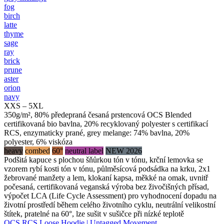
fog
birch
latte
thyme
sage
ray
brick
prune
aster
orion
navy
XXS – 5XL
350g/m², 80% předepraná česaná prstencová OCS Blended
certifikovaná bio bavlna, 20% recyklovaný polyester s certifikací
RCS, enzymaticky prané, grey melange: 74% bavlna, 20%
polyester, 6% viskóza
heavy
combed
60°
neutral label
NEW 2026
Podšitá kapuce s plochou šňůrkou tón v tónu, krční lemovka se
vzorem rybí kosti tón v tónu, půlměsícová podsádka na krku, 2x1
žebrované manžety a lem, klokaní kapsa, měkké na omak, uvnitř
počesaná, certifikovaná veganská výroba bez živočišných přísad,
výpočet LCA (Life Cycle Assessment) pro vyhodnocení dopadu na
životní prostředí během celého životního cyklu, neutrální velikostní
štítek, pratelné na 60°, lze sušit v sušičce při nízké teplotě
OCS RCS Loose Hoodie | Untagged Movement