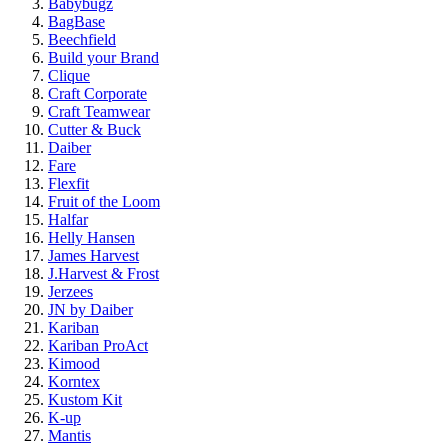
Babybugz
BagBase
Beechfield
Build your Brand
Clique
Craft Corporate
Craft Teamwear
Cutter & Buck
Daiber
Fare
Flexfit
Fruit of the Loom
Halfar
Helly Hansen
James Harvest
J.Harvest & Frost
Jerzees
JN by Daiber
Kariban
Kariban ProAct
Kimood
Korntex
Kustom Kit
K-up
Mantis