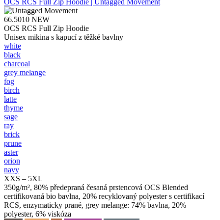
OCS RCS Full Zip Hoodie | Untagged Movement
66.5010
NEW
OCS RCS Full Zip Hoodie
Unisex mikina s kapucí z těžké bavlny
white
black
charcoal
grey melange
fog
birch
latte
thyme
sage
ray
brick
prune
aster
orion
navy
XXS – 5XL
350g/m², 80% předepraná česaná prstencová OCS Blended
certifikovaná bio bavlna, 20% recyklovaný polyester s certifikací
RCS, enzymaticky prané, grey melange: 74% bavlna, 20%
polyester, 6% viskóza