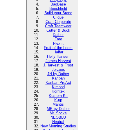
BagBase
Beechfield
Build your Brand
Clique
Craft Corporate
Craft Teamwear
Cutter & Buck
Daiber
Fare
Flexfit
Fruit of the Loom
Halfar
Helly Hansen
James Harvest
J.Harvest & Frost
Jerzees
JN by Daiber
Kariban
Kariban ProAct
Kimood
Korntex
Kustom Kit
K-up
Mantis
MB by Daiber
Mr. Socks
NEOBLU
Neutral
New Morning Studios