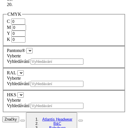
CMYK
C
M
Y
K
Pantonu®
Vyberte
Vyhledávání
RAL
Vyberte
Vyhledávání
HKS
Vyberte
Vyhledávání
Značky
Atlantis Headwear
B&C
Babybugz