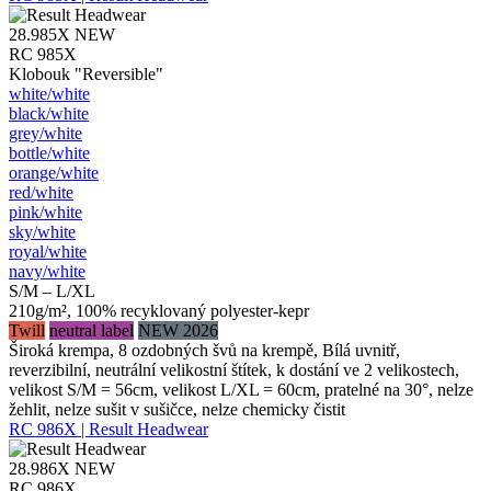
28.985X
NEW
RC 985X
Klobouk "Reversible"
white/​white
black/​white
grey/​white
bottle/​white
orange/​white
red/​white
pink/​white
sky/​white
royal/​white
navy/​white
S/M – L/XL
210g/m², 100% recyklovaný polyester-kepr
Twill
neutral label
NEW 2026
Široká krempa, 8 ozdobných švů na krempě, Bílá uvnitř,
reverzibilní, neutrální velikostní štítek, k dostání ve 2 velikostech,
velikost S/M = 56cm, velikost L/XL = 60cm, pratelné na 30°, nelze
žehlit, nelze sušit v sušičce, nelze chemicky čistit
RC 986X | Result Headwear
28.986X
NEW
RC 986X