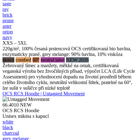
sage
ray
brick
prune
aster
orion
navy
XXS – 5XL
220g/m², 100% česaná prstencová OCS certifikovaná bio bavlna,
enzymaticky prané, grey melange: 90% bavlna, 10% viskóza
heavy
combed
60°
neutral label
NEW 2026
Žebrovaný límec a manžety, měkké na omak, certifikovaná
veganská výroba bez živočišných přísad, výpočet LCA (Life Cycle
Assessment) pro vyhodnocení dopadu na životní prostředí během
celého životního cyklu, neutrální velikostní štítek, pratelné na 60°,
lze sušit v sušičce při nízké teplotě
OCS RCS Hoodie | Untagged Movement
66.4010
NEW
OCS RCS Hoodie
Unisex mikina s kapucí
white
black
charcoal
grey melange