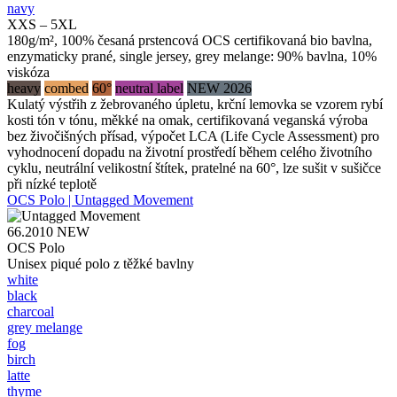
navy
XXS – 5XL
180g/m², 100% česaná prstencová OCS certifikovaná bio bavlna,
enzymaticky prané, single jersey, grey melange: 90% bavlna, 10%
viskóza
heavy
combed
60°
neutral label
NEW 2026
Kulatý výstřih z žebrovaného úpletu, krční lemovka se vzorem rybí
kosti tón v tónu, měkké na omak, certifikovaná veganská výroba
bez živočišných přísad, výpočet LCA (Life Cycle Assessment) pro
vyhodnocení dopadu na životní prostředí během celého životního
cyklu, neutrální velikostní štítek, pratelné na 60°, lze sušit v sušičce
při nízké teplotě
OCS Polo | Untagged Movement
66.2010
NEW
OCS Polo
Unisex piqué polo z těžké bavlny
white
black
charcoal
grey melange
fog
birch
latte
thyme