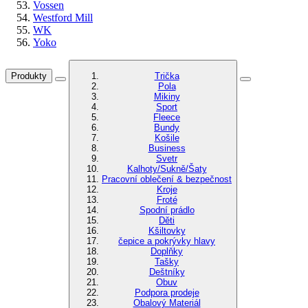
Vossen
Westford Mill
WK
Yoko
Produkty
Trička
Pola
Mikiny
Sport
Fleece
Bundy
Košile
Business
Svetr
Kalhoty/Sukně/Šaty
Pracovní oblečení & bezpečnost
Kroje
Froté
Spodní prádlo
Děti
Kšiltovky
čepice a pokrývky hlavy
Doplňky
Tašky
Deštníky
Obuv
Podpora prodeje
Obalový Materiál