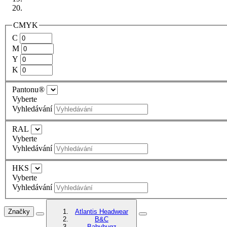
CMYK
C
M
Y
K
Pantonu®
Vyberte
Vyhledávání
RAL
Vyberte
Vyhledávání
HKS
Vyberte
Vyhledávání
Značky
Atlantis Headwear
B&C
Babybugz