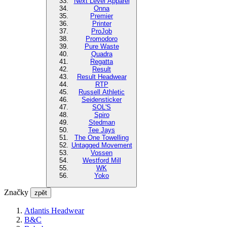
Next Level Apparel
Onna
Premier
Printer
ProJob
Promodoro
Pure Waste
Quadra
Regatta
Result
Result Headwear
RTP
Russell Athletic
Seidensticker
SOL'S
Spiro
Stedman
Tee Jays
The One Towelling
Untagged Movement
Vossen
Westford Mill
WK
Yoko
Značky
zpět
Atlantis Headwear
B&C