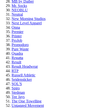
MB by Daiber
Mr. Socks
NEOBLU
Neutral
New Morning Studios
Next Level Apparel
Onna
Premier
Printer
ProJob
Promodoro
Pure Waste
Quadra
Regatta
Result
Result Headwear
RTP
Russell Athletic
Seidensticker
SOL'S
Spiro
Stedman
Tee Jays
The One Towelling
Untagged Movement