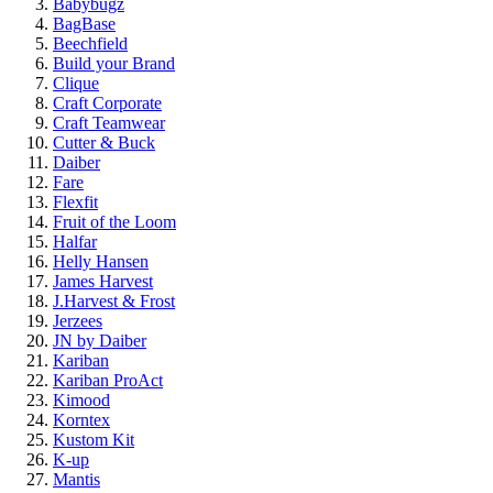
Babybugz
BagBase
Beechfield
Build your Brand
Clique
Craft Corporate
Craft Teamwear
Cutter & Buck
Daiber
Fare
Flexfit
Fruit of the Loom
Halfar
Helly Hansen
James Harvest
J.Harvest & Frost
Jerzees
JN by Daiber
Kariban
Kariban ProAct
Kimood
Korntex
Kustom Kit
K-up
Mantis