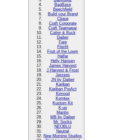
BagBase
Beechfield
Build your Brand
Clique
Craft Corporate
Craft Teamwear
Cutter & Buck
Daiber
Fare
Flexfit
Fruit of the Loom
Halfar
Helly Hansen
James Harvest
J.Harvest & Frost
Jerzees
JN by Daiber
Kariban
Kariban ProAct
Kimood
Korntex
Kustom Kit
K-up
Mantis
MB by Daiber
Mr. Socks
NEOBLU
Neutral
New Morning Studios