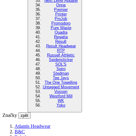
Next Level Apparel
Onna
Premier
Printer
ProJob
Promodoro
Pure Waste
Quadra
Regatta
Result
Result Headwear
RTP
Russell Athletic
Seidensticker
SOL'S
Spiro
Stedman
Tee Jays
The One Towelling
Untagged Movement
Vossen
Westford Mill
WK
Yoko
Značky
zpět
Atlantis Headwear
B&C