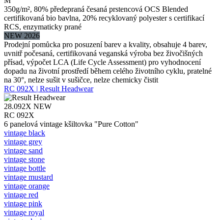
M
350g/m², 80% předepraná česaná prstencová OCS Blended
certifikovaná bio bavlna, 20% recyklovaný polyester s certifikací
RCS, enzymaticky prané
NEW 2026
Prodejní pomůcka pro posuzení barev a kvality, obsahuje 4 barev,
uvnitř počesaná, certifikovaná veganská výroba bez živočišných
přísad, výpočet LCA (Life Cycle Assessment) pro vyhodnocení
dopadu na životní prostředí během celého životního cyklu, pratelné
na 30°, nelze sušit v sušičce, nelze chemicky čistit
RC 092X | Result Headwear
28.092X
NEW
RC 092X
6 panelová vintage kšiltovka "Pure Cotton"
vintage black
vintage grey
vintage sand
vintage stone
vintage bottle
vintage mustard
vintage orange
vintage red
vintage pink
vintage royal