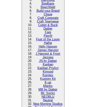
BagBase
Beechfield
Build your Brand
Clique
Craft Corporate
Craft Teamwear
Cutter & Buck
Daiber
Fare
Flexfit
Fruit of the Loom
Halfar
Helly Hansen
James Harvest
J.Harvest & Frost
Jerzees
JN by Daiber
Kariban
Kariban ProAct
Kimood
Korntex
Kustom Kit
K-up
Mantis
MB by Daiber
Mr. Socks
NEOBLU
Neutral
New Morning Studios