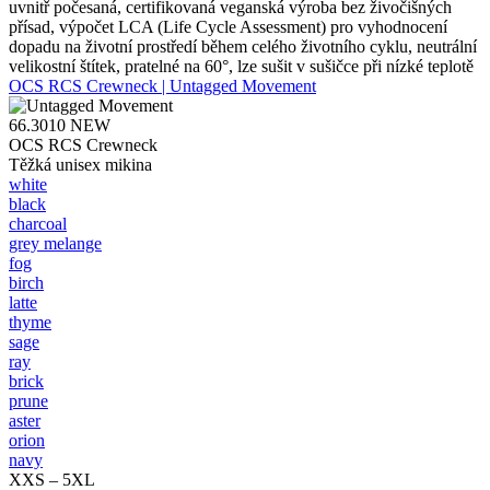
uvnitř počesaná, certifikovaná veganská výroba bez živočišných
přísad, výpočet LCA (Life Cycle Assessment) pro vyhodnocení
dopadu na životní prostředí během celého životního cyklu, neutrální
velikostní štítek, pratelné na 60°, lze sušit v sušičce při nízké teplotě
OCS RCS Crewneck | Untagged Movement
66.3010
NEW
OCS RCS Crewneck
Těžká unisex mikina
white
black
charcoal
grey melange
fog
birch
latte
thyme
sage
ray
brick
prune
aster
orion
navy
XXS – 5XL