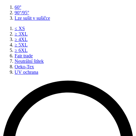
60°
90°/95°
Lze sušit v sušičce
≤ XS
≥ 3XL
≥ 4XL
≥ 5XL
≥ 6XL
Fair trade
Neutrální štítek
Oeko-Tex
UV ochrana