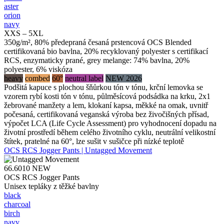
aster
orion
navy
XXS – 5XL
350g/m², 80% předepraná česaná prstencová OCS Blended
certifikovaná bio bavlna, 20% recyklovaný polyester s certifikací
RCS, enzymaticky prané, grey melange: 74% bavlna, 20%
polyester, 6% viskóza
heavy
combed
60°
neutral label
NEW 2026
Podšitá kapuce s plochou šňůrkou tón v tónu, krční lemovka se
vzorem rybí kosti tón v tónu, půlměsícová podsádka na krku, 2x1
žebrované manžety a lem, klokaní kapsa, měkké na omak, uvnitř
počesaná, certifikovaná veganská výroba bez živočišných přísad,
výpočet LCA (Life Cycle Assessment) pro vyhodnocení dopadu na
životní prostředí během celého životního cyklu, neutrální velikostní
štítek, pratelné na 60°, lze sušit v sušičce při nízké teplotě
OCS RCS Jogger Pants | Untagged Movement
66.6010
NEW
OCS RCS Jogger Pants
Unisex tepláky z těžké bavlny
black
charcoal
birch
navy