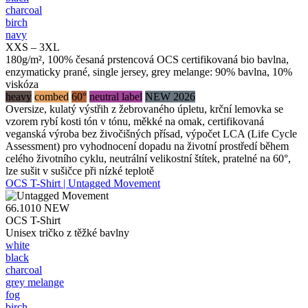
charcoal
birch
navy
XXS – 3XL
180g/m², 100% česaná prstencová OCS certifikovaná bio bavlna,
enzymaticky prané, single jersey, grey melange: 90% bavlna, 10%
viskóza
heavy
combed
60°
neutral label
NEW 2026
Oversize, kulatý výstřih z žebrovaného úpletu, krční lemovka se
vzorem rybí kosti tón v tónu, měkké na omak, certifikovaná
veganská výroba bez živočišných přísad, výpočet LCA (Life Cycle
Assessment) pro vyhodnocení dopadu na životní prostředí během
celého životního cyklu, neutrální velikostní štítek, pratelné na 60°,
lze sušit v sušičce při nízké teplotě
OCS T-Shirt | Untagged Movement
66.1010
NEW
OCS T-Shirt
Unisex tričko z těžké bavlny
white
black
charcoal
grey melange
fog
birch