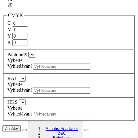
CMYK
C
M
Y
K
Pantonu®
Vyberte
Vyhledávání
RAL
Vyberte
Vyhledávání
HKS
Vyberte
Vyhledávání
Značky
Atlantis Headwear
B&C
Babybugz