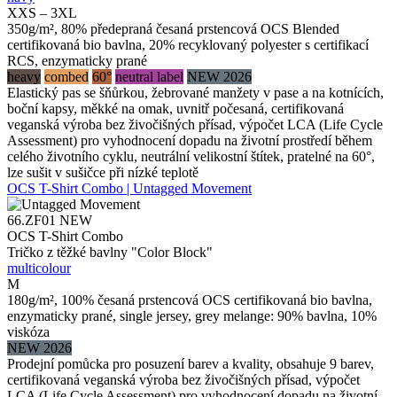
XXS – 3XL
350g/m², 80% předepraná česaná prstencová OCS Blended
certifikovaná bio bavlna, 20% recyklovaný polyester s certifikací
RCS, enzymaticky prané
heavy
combed
60°
neutral label
NEW 2026
Elastický pas se šňůrkou, žebrované manžety v pase a na kotnících,
boční kapsy, měkké na omak, uvnitř počesaná, certifikovaná
veganská výroba bez živočišných přísad, výpočet LCA (Life Cycle
Assessment) pro vyhodnocení dopadu na životní prostředí během
celého životního cyklu, neutrální velikostní štítek, pratelné na 60°,
lze sušit v sušičce při nízké teplotě
OCS T-Shirt Combo | Untagged Movement
66.ZF01
NEW
OCS T-Shirt Combo
Tričko z těžké bavlny "Color Block"
multicolour
M
180g/m², 100% česaná prstencová OCS certifikovaná bio bavlna,
enzymaticky prané, single jersey, grey melange: 90% bavlna, 10%
viskóza
NEW 2026
Prodejní pomůcka pro posuzení barev a kvality, obsahuje 9 barev,
certifikovaná veganská výroba bez živočišných přísad, výpočet
LCA (Life Cycle Assessment) pro vyhodnocení dopadu na životní