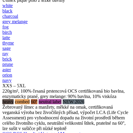
Unisex piqué polo z těžké bavlny
white
black
charcoal
grey melange
fog
birch
latte
thyme
sage
ray
brick
prune
aster
orion
navy
XXS – 5XL
220g/m², 100% česaná prstencová OCS certifikovaná bio bavlna,
enzymaticky prané, grey melange: 90% bavlna, 10% viskóza
heavy
combed
60°
neutral label
NEW 2026
Žebrovaný límec a manžety, měkké na omak, certifikovaná
veganská výroba bez živočišných přísad, výpočet LCA (Life Cycle
Assessment) pro vyhodnocení dopadu na životní prostředí během
celého životního cyklu, neutrální velikostní štítek, pratelné na 60°,
lze sušit v sušičce při nízké teplotě