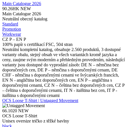
Main Catalogue 2026
90.26HK
NEW
Main Catalogue 2026
Neutrální obecný katalog
Standard
Promotion
Workwear
CZ P – EN P
100% papír s certifikací FSC, 504 stran
Neutrální kompletní katalog, obsahuje 2.560 produktů, 3 dostupné
varianty obalu, stejný obsah ve všech variantách kromě jazyka a
ceny, zaujme svým moderním a přehledným provedením, následující
varianty jsou dostupné do vyprodání zásob: DE N – němčina bez
doporučených cen, DE P – němčina s doporučenými cenam, DE
CHF - němčina s doporučenými cenami ve švýcarských francích,
EN N - angličtina bez doporučených cen, EN P – angličtina s
doporučenými cenami, CZ N – čeština bez doporučených cen, CZ P
– čeština s doporučenými cenami, IT N - italština bez cen, IT P -
italština s doporučenými cenami
OCS Loose T-Shirt | Untagged Movement
66.1020
NEW
OCS Loose T-Shirt
Unisex oversize tričko z těžké bavlny
black