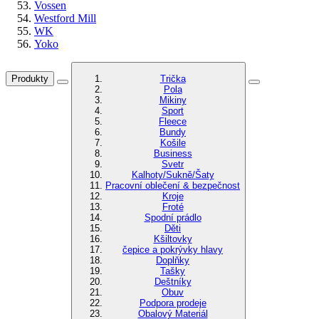
Vossen
Westford Mill
WK
Yoko
Produkty
Trička
Pola
Mikiny
Sport
Fleece
Bundy
Košile
Business
Svetr
Kalhoty/Sukně/Šaty
Pracovní oblečení & bezpečnost
Kroje
Froté
Spodní prádlo
Děti
Kšiltovky
čepice a pokrývky hlavy
Doplňky
Tašky
Deštníky
Obuv
Podpora prodeje
Obalový Materiál