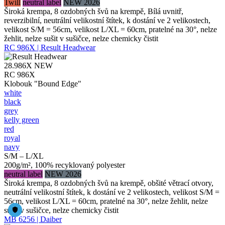
Twill
neutral label
NEW 2026
Široká krempa, 8 ozdobných švů na krempě, Bílá uvnitř,
reverzibilní, neutrální velikostní štítek, k dostání ve 2 velikostech,
velikost S/M = 56cm, velikost L/XL = 60cm, pratelné na 30°, nelze
žehlit, nelze sušit v sušičce, nelze chemicky čistit
RC 986X | Result Headwear
28.986X
NEW
RC 986X
Klobouk "Bound Edge"
white
black
grey
kelly green
red
royal
navy
S/M – L/XL
200g/m², 100% recyklovaný polyester
neutral label
NEW 2026
Široká krempa, 8 ozdobných švů na krempě, obšité větrací otvory,
neutrální velikostní štítek, k dostání ve 2 velikostech, velikost S/M =
56cm, velikost L/XL = 60cm, pratelné na 30°, nelze žehlit, nelze
sušit v sušičce, nelze chemicky čistit
MB 6256 | Daiber