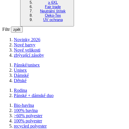
≥ 6XL
Fair trade
Neutrální štítek
Oeko-Tex
UV ochrana
Filtr
zpět
Novinky 2026
Nové barvy
Nové velikosti
zbývající zásoby
Pánské/unisex
Unisex
Dámské
Dětské
Rodina
Pánské + dámské duo
Bio-bavlna
100% bavlna
>60% polyester
100% polyester
recycled polyester