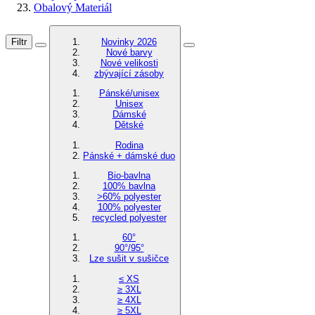
Obalový Materiál
Filtr
Novinky 2026
Nové barvy
Nové velikosti
zbývající zásoby
Pánské/unisex
Unisex
Dámské
Dětské
Rodina
Pánské + dámské duo
Bio-bavlna
100% bavlna
>60% polyester
100% polyester
recycled polyester
60°
90°/95°
Lze sušit v sušičce
≤ XS
≥ 3XL
≥ 4XL
≥ 5XL