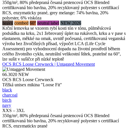
350g/m², 80% předepraná česaná prstencová OCS Blended
certifikovaná bio bavlna, 20% recyklovaný polyester s certifikací
RCS, enzymaticky prané, grey melange: 74% bavlna, 20%
polyester, 6% viskóza
heavy
combed
60°
neutral label
NEW 2026
Krční lemovka se vzorem rybí kosti tón v tónu, půlměsícová
podsádka na krku, 2x1 žebrovaný úplet na rukávech, krku a v pase s
elastanem, měkké na omak, uvnitř počesaná, certifikovaná veganská
výroba bez živočišných přísad, výpočet LCA (Life Cycle
Assessment) pro vyhodnocení dopadu na životní prostředí během
celého životního cyklu, neutrální velikostní štítek, pratelné na 60°,
lze sušit v sušičce při nízké teplotě
OCS RCS Loose Crewneck | Untagged Movement
66.3020
NEW
OCS RCS Loose Crewneck
Těžká unisex mikina "Loose Fit"
black
charcoal
birch
navy
XXS – 3XL
350g/m², 80% předepraná česaná prstencová OCS Blended
certifikovaná bio bavlna, 20% recyklovaný polyester s certifikací
RCS, enzymaticky prané