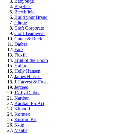
Babybugz
BagBase
Beechfield
Build your Brand
Clique
Craft Corporate
Craft Teamwear
Cutter & Buck
Daiber
Fare
Flexfit
Fruit of the Loom
Halfar
Helly Hansen
James Harvest
J.Harvest & Frost
Jerzees
JN by Daiber
Kariban
Kariban ProAct
Kimood
Korntex
Kustom Kit
K-up
Mantis