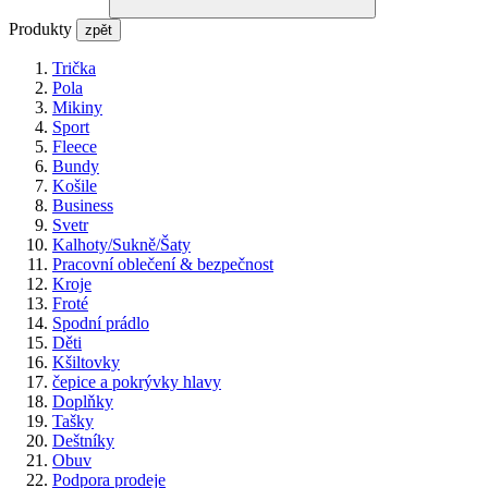
Produkty
zpět
Trička
Pola
Mikiny
Sport
Fleece
Bundy
Košile
Business
Svetr
Kalhoty/Sukně/Šaty
Pracovní oblečení & bezpečnost
Kroje
Froté
Spodní prádlo
Děti
Kšiltovky
čepice a pokrývky hlavy
Doplňky
Tašky
Deštníky
Obuv
Podpora prodeje