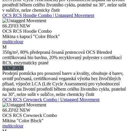
prostředí během celého životního cyklu, pratelné na 30°, nelze sušit
v sušičce, nelze chemicky čistit
OCS RCS Hoodie Combo | Untagged Movement
66.ZF03
NEW
OCS RCS Hoodie Combo
Mikina s kapucí "Color Block"
multicolour
M
350g/m², 80% předepraná česaná prstencová OCS Blended
certifikovaná bio bavlna, 20% recyklovaný polyester s certifikací
RCS, enzymaticky prané
NEW 2026
Prodejní pomůcka pro posuzení barev a kvality, obsahuje 4 barev,
uvnitř počesaná, certifikovaná veganská výroba bez živočišných
přísad, výpočet LCA (Life Cycle Assessment) pro vyhodnocení
dopadu na životní prostředí během celého životního cyklu, pratelné
na 30°, nelze sušit v sušičce, nelze chemicky čistit
OCS RCS Crewneck Combo | Untagged Movement
66.ZF02
NEW
OCS RCS Crewneck Combo
Mikina "Color Block"
multicolour