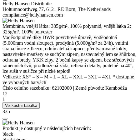
Helly Hansen Distributie
Holtumnoordweg 77, 6121 RE Born, The Netherlands
compliance@hellyhansen.com
Membrána, vnější látka: 385g/m², 100% polyamid, vnější látka 2:
325g/m², 100%
polyester
Voděodpudivé díky
DWR
povrchové úpravě, voděodolná
(5.000mm vodní sloupec), prodyšná (5.000g/m² za 24h), vnitřní
strana límce z fleecu, odnímatelná kapuce, předtvarované lokty,
nastavitelné manžety se suchým zipem, nastavitelný lem se šňůrkou,
ochrana brady, YKK zipy, 2 boční kapsy se zipem, bez středových
ramenních švů, prodloužená záda, reflexní detaily, pratelné na 40°,
lze sušit v sušičce při nízké teplotě
Velikosti:
XS*
–
S
–
M
–
L
–
XL
–
XXL
–
3XL
–
4XL
* dostupné
ve vybraných barvách
Číslo celního sazebníku:
62102000
|
Země původu:
Kambodža
12
1
Velikostní tabulka
335
Produkt je dostupný v následujících barvách:
black
black/​ebony