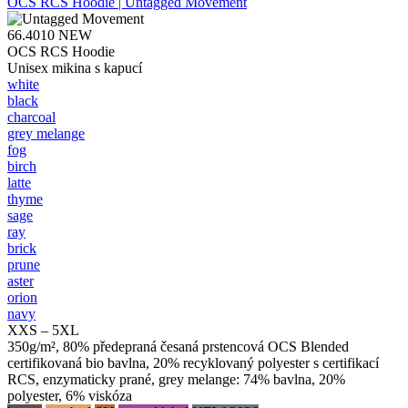
OCS RCS Hoodie | Untagged Movement
66.4010
NEW
OCS RCS Hoodie
Unisex mikina s kapucí
white
black
charcoal
grey melange
fog
birch
latte
thyme
sage
ray
brick
prune
aster
orion
navy
XXS – 5XL
350g/m², 80% předepraná česaná prstencová OCS Blended
certifikovaná bio bavlna, 20% recyklovaný polyester s certifikací
RCS, enzymaticky prané, grey melange: 74% bavlna, 20%
polyester, 6% viskóza