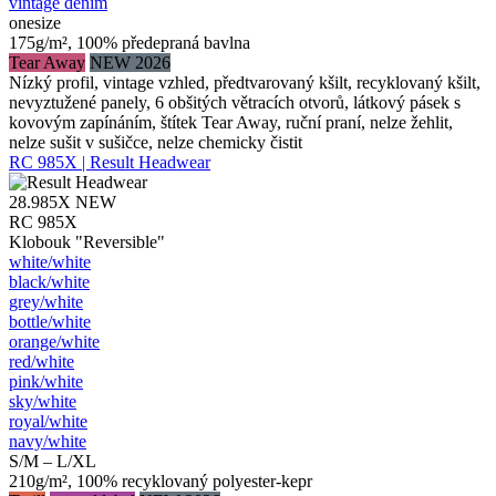
vintage denim
onesize
175g/m², 100% předepraná bavlna
Tear Away
NEW 2026
Nízký profil, vintage vzhled, předtvarovaný kšilt, recyklovaný kšilt,
nevyztužené panely, 6 obšitých větracích otvorů, látkový pásek s
kovovým zapínáním, štítek Tear Away, ruční praní, nelze žehlit,
nelze sušit v sušičce, nelze chemicky čistit
RC 985X | Result Headwear
28.985X
NEW
RC 985X
Klobouk "Reversible"
white/​white
black/​white
grey/​white
bottle/​white
orange/​white
red/​white
pink/​white
sky/​white
royal/​white
navy/​white
S/M – L/XL
210g/m², 100% recyklovaný polyester-kepr