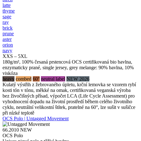
latte
thyme
sage
ray
brick
prune
aster
orion
navy
XXS – 5XL
180g/m², 100% česaná prstencová OCS certifikovaná bio bavlna,
enzymaticky prané, single jersey, grey melange: 90% bavlna, 10%
viskóza
heavy
combed
60°
neutral label
NEW 2026
Kulatý výstřih z žebrovaného úpletu, krční lemovka se vzorem rybí
kosti tón v tónu, měkké na omak, certifikovaná veganská výroba
bez živočišných přísad, výpočet LCA (Life Cycle Assessment) pro
vyhodnocení dopadu na životní prostředí během celého životního
cyklu, neutrální velikostní štítek, pratelné na 60°, lze sušit v sušičce
při nízké teplotě
OCS Polo | Untagged Movement
66.2010
NEW
OCS Polo