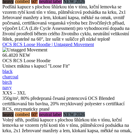
heavy
combed
60°
neutral label
NEW 2026
Podšitá kapuce s plochou šňůrkou tón v tónu, krční lemovka se
vzorem rybí kosti tón v tónu, půlměsícová podsádka na krku, 2x1
žebrované manžety a lem, klokaní kapsa, měkké na omak, uvnitř
počesaná, certifikovaná veganská výroba bez živočišných přísad,
výpočet LCA (Life Cycle Assessment) pro vyhodnocení dopadu na
životní prostředí během celého životního cyklu, neutrální velikostní
štítek, pratelné na 60°, lze sušit v sušičce při nízké teplotě
OCS RCS Loose Hoodie | Untagged Movement
66.4020
NEW
OCS RCS Loose Hoodie
Unisex mikina s kapucí "Loose Fit"
black
charcoal
birch
navy
XXS – 3XL
350g/m², 80% předepraná česaná prstencová OCS Blended
certifikovaná bio bavlna, 20% recyklovaný polyester s certifikací
RCS, enzymaticky prané
heavy
combed
60°
neutral label
NEW 2026
Volný střih, podšitá kapuce s plochou šňůrkou tón v tónu, krční
lemovka se vzorem rybí kosti tón v tónu, půlměsícová podsádka na
krku, 2x1 žebrované manžety a lem, klokaní kapsa, měkké na omak,