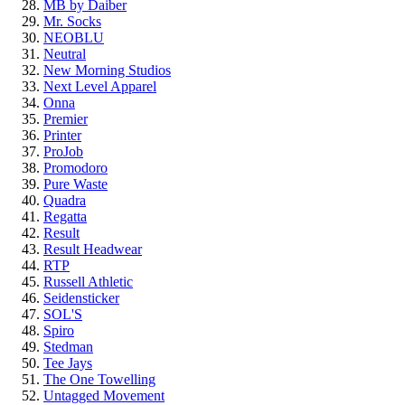
MB by Daiber
Mr. Socks
NEOBLU
Neutral
New Morning Studios
Next Level Apparel
Onna
Premier
Printer
ProJob
Promodoro
Pure Waste
Quadra
Regatta
Result
Result Headwear
RTP
Russell Athletic
Seidensticker
SOL'S
Spiro
Stedman
Tee Jays
The One Towelling
Untagged Movement