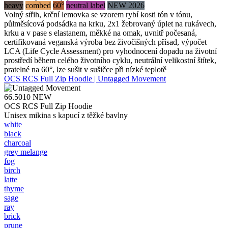
heavy
combed
60°
neutral label
NEW 2026
Volný střih, krční lemovka se vzorem rybí kosti tón v tónu,
půlměsícová podsádka na krku, 2x1 žebrovaný úplet na rukávech,
krku a v pase s elastanem, měkké na omak, uvnitř počesaná,
certifikovaná veganská výroba bez živočišných přísad, výpočet
LCA (Life Cycle Assessment) pro vyhodnocení dopadu na životní
prostředí během celého životního cyklu, neutrální velikostní štítek,
pratelné na 60°, lze sušit v sušičce při nízké teplotě
OCS RCS Full Zip Hoodie | Untagged Movement
66.5010
NEW
OCS RCS Full Zip Hoodie
Unisex mikina s kapucí z těžké bavlny
white
black
charcoal
grey melange
fog
birch
latte
thyme
sage
ray
brick
prune