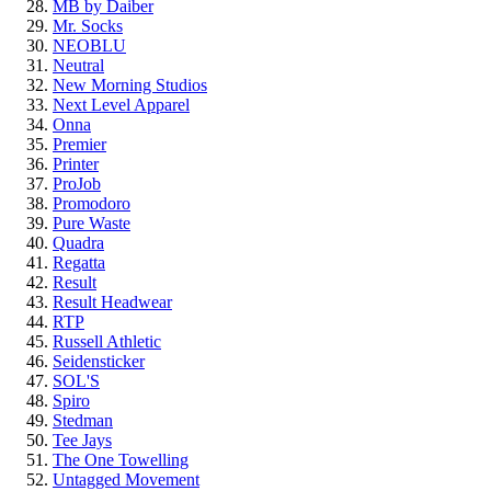
MB by Daiber
Mr. Socks
NEOBLU
Neutral
New Morning Studios
Next Level Apparel
Onna
Premier
Printer
ProJob
Promodoro
Pure Waste
Quadra
Regatta
Result
Result Headwear
RTP
Russell Athletic
Seidensticker
SOL'S
Spiro
Stedman
Tee Jays
The One Towelling
Untagged Movement