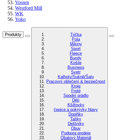
Vossen
Westford Mill
WK
Yoko
Produkty
Trička
Pola
Mikiny
Sport
Fleece
Bundy
Košile
Business
Svetr
Kalhoty/Sukně/Šaty
Pracovní oblečení & bezpečnost
Kroje
Froté
Spodní prádlo
Děti
Kšiltovky
čepice a pokrývky hlavy
Doplňky
Tašky
Deštníky
Obuv
Podpora prodeje
Obalový Materiál