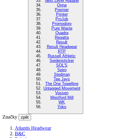
Next Level Apparel
Onna
Premier
Printer
ProJob
Promodoro
Pure Waste
Quadra
Regatta
Result
Result Headwear
RTP
Russell Athletic
Seidensticker
SOL'S
Spiro
Stedman
Tee Jays
The One Towelling
Untagged Movement
Vossen
Westford Mill
WK
Yoko
Značky
zpět
Atlantis Headwear
B&C