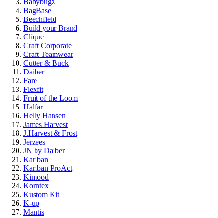
Babybugz
BagBase
Beechfield
Build your Brand
Clique
Craft Corporate
Craft Teamwear
Cutter & Buck
Daiber
Fare
Flexfit
Fruit of the Loom
Halfar
Helly Hansen
James Harvest
J.Harvest & Frost
Jerzees
JN by Daiber
Kariban
Kariban ProAct
Kimood
Korntex
Kustom Kit
K-up
Mantis