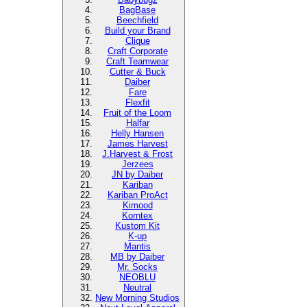
BagBase
Beechfield
Build your Brand
Clique
Craft Corporate
Craft Teamwear
Cutter & Buck
Daiber
Fare
Flexfit
Fruit of the Loom
Halfar
Helly Hansen
James Harvest
J.Harvest & Frost
Jerzees
JN by Daiber
Kariban
Kariban ProAct
Kimood
Korntex
Kustom Kit
K-up
Mantis
MB by Daiber
Mr. Socks
NEOBLU
Neutral
New Morning Studios