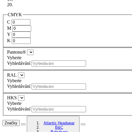
CMYK
C
M
Y
K
Pantonu®
Vyberte
Vyhledávání
RAL
Vyberte
Vyhledávání
HKS
Vyberte
Vyhledávání
Značky
Atlantis Headwear
B&C
Babybugz