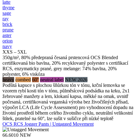
latte
thyme
sage
ray
brick
prune
aster
orion
navy
XXS – 5XL
350g/m², 80% předepraná česaná prstencová OCS Blended
certifikovaná bio bavlna, 20% recyklovaný polyester s certifikací
RCS, enzymaticky prané, grey melange: 74% bavlna, 20%
polyester, 6% viskóza
heavy
combed
60°
neutral label
NEW 2026
Podšitá kapuce s plochou šňůrkou tón v tónu, krční lemovka se
vzorem rybí kosti tón v tónu, půlměsícová podsádka na krku, 2x1
žebrované manžety a lem, klokaní kapsa, měkké na omak, uvnitř
počesaná, certifikovaná veganská výroba bez živočišných přísad,
výpočet LCA (Life Cycle Assessment) pro vyhodnocení dopadu na
životní prostředí během celého životního cyklu, neutrální velikostní
štítek, pratelné na 60°, lze sušit v sušičce při nízké teplotě
OCS RCS Jogger Pants | Untagged Movement
66.6010
NEW