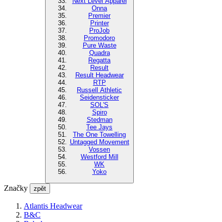
Next Level Apparel
Onna
Premier
Printer
ProJob
Promodoro
Pure Waste
Quadra
Regatta
Result
Result Headwear
RTP
Russell Athletic
Seidensticker
SOL'S
Spiro
Stedman
Tee Jays
The One Towelling
Untagged Movement
Vossen
Westford Mill
WK
Yoko
Značky
zpět
Atlantis Headwear
B&C