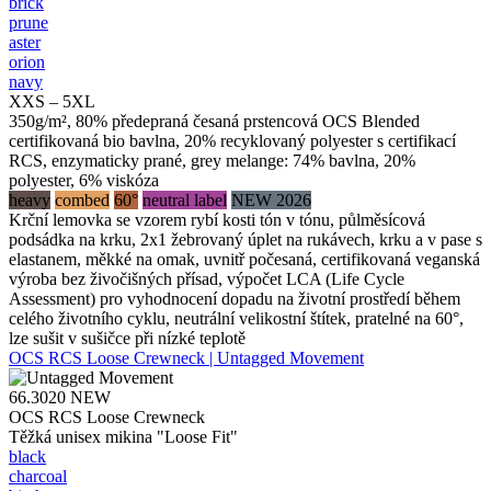
brick
prune
aster
orion
navy
XXS – 5XL
350g/m², 80% předepraná česaná prstencová OCS Blended
certifikovaná bio bavlna, 20% recyklovaný polyester s certifikací
RCS, enzymaticky prané, grey melange: 74% bavlna, 20%
polyester, 6% viskóza
heavy
combed
60°
neutral label
NEW 2026
Krční lemovka se vzorem rybí kosti tón v tónu, půlměsícová
podsádka na krku, 2x1 žebrovaný úplet na rukávech, krku a v pase s
elastanem, měkké na omak, uvnitř počesaná, certifikovaná veganská
výroba bez živočišných přísad, výpočet LCA (Life Cycle
Assessment) pro vyhodnocení dopadu na životní prostředí během
celého životního cyklu, neutrální velikostní štítek, pratelné na 60°,
lze sušit v sušičce při nízké teplotě
OCS RCS Loose Crewneck | Untagged Movement
66.3020
NEW
OCS RCS Loose Crewneck
Těžká unisex mikina "Loose Fit"
black
charcoal