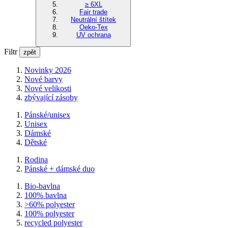
≥ 6XL
Fair trade
Neutrální štítek
Oeko-Tex
UV ochrana
Filtr
zpět
Novinky 2026
Nové barvy
Nové velikosti
zbývající zásoby
Pánské/unisex
Unisex
Dámské
Dětské
Rodina
Pánské + dámské duo
Bio-bavlna
100% bavlna
>60% polyester
100% polyester
recycled polyester