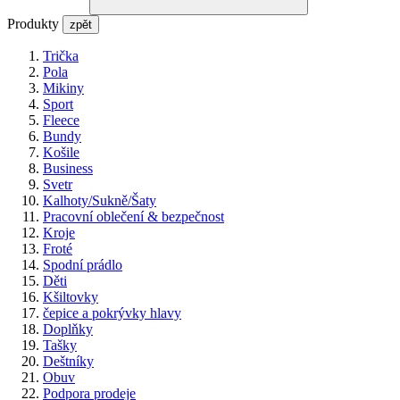
Produkty
zpět
Trička
Pola
Mikiny
Sport
Fleece
Bundy
Košile
Business
Svetr
Kalhoty/Sukně/Šaty
Pracovní oblečení & bezpečnost
Kroje
Froté
Spodní prádlo
Děti
Kšiltovky
čepice a pokrývky hlavy
Doplňky
Tašky
Deštníky
Obuv
Podpora prodeje