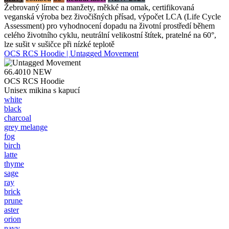
Žebrovaný límec a manžety, měkké na omak, certifikovaná
veganská výroba bez živočišných přísad, výpočet LCA (Life Cycle
Assessment) pro vyhodnocení dopadu na životní prostředí během
celého životního cyklu, neutrální velikostní štítek, pratelné na 60°,
lze sušit v sušičce při nízké teplotě
OCS RCS Hoodie | Untagged Movement
66.4010
NEW
OCS RCS Hoodie
Unisex mikina s kapucí
white
black
charcoal
grey melange
fog
birch
latte
thyme
sage
ray
brick
prune
aster
orion
navy