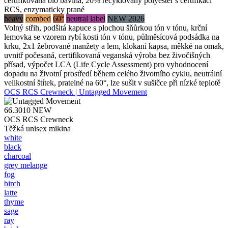
certifikovaná bio bavlna, 20% recyklovaný polyester s certifikací
RCS, enzymaticky prané
heavy
combed
60°
neutral label
NEW 2026
Volný střih, podšitá kapuce s plochou šňůrkou tón v tónu, krční
lemovka se vzorem rybí kosti tón v tónu, půlměsícová podsádka na
krku, 2x1 žebrované manžety a lem, klokaní kapsa, měkké na omak,
uvnitř počesaná, certifikovaná veganská výroba bez živočišných
přísad, výpočet LCA (Life Cycle Assessment) pro vyhodnocení
dopadu na životní prostředí během celého životního cyklu, neutrální
velikostní štítek, pratelné na 60°, lze sušit v sušičce při nízké teplotě
OCS RCS Crewneck | Untagged Movement
66.3010
NEW
OCS RCS Crewneck
Těžká unisex mikina
white
black
charcoal
grey melange
fog
birch
latte
thyme
sage
ray