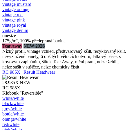
vintage mustard
vintage orange
vintage red
vintage pink
vintage royal
vintage denim
onesize
175g/m², 100% předepraná bavlna
Tear Away
NEW 2026
Nízký profil, vintage vzhled, předtvarovaný kšilt, recyklovaný kšilt,
nevyztužené panely, 6 obšitých větracích otvorů, látkový pásek s
kovovým zapínáním, štítek Tear Away, ruční praní, nelze žehlit,
nelze sušit v sušičce, nelze chemicky čistit
RC 985X | Result Headwear
28.985X
NEW
RC 985X
Klobouk "Reversible"
white/​white
black/​white
grey/​white
bottle/​white
orange/​white
red/​white
pink/​white