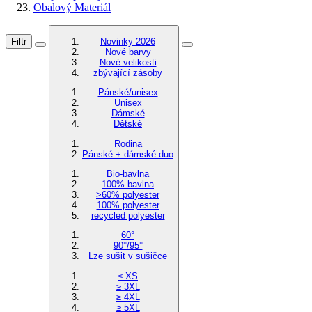
Obalový Materiál
Filtr
Novinky 2026
Nové barvy
Nové velikosti
zbývající zásoby
Pánské/unisex
Unisex
Dámské
Dětské
Rodina
Pánské + dámské duo
Bio-bavlna
100% bavlna
>60% polyester
100% polyester
recycled polyester
60°
90°/95°
Lze sušit v sušičce
≤ XS
≥ 3XL
≥ 4XL
≥ 5XL