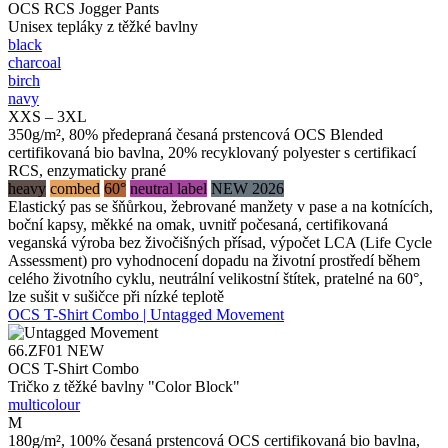
OCS RCS Jogger Pants
Unisex tepláky z těžké bavlny
black
charcoal
birch
navy
XXS – 3XL
350g/m², 80% předepraná česaná prstencová OCS Blended
certifikovaná bio bavlna, 20% recyklovaný polyester s certifikací
RCS, enzymaticky prané
heavy
combed
60°
neutral label
NEW 2026
Elastický pas se šňůrkou, žebrované manžety v pase a na kotnících,
boční kapsy, měkké na omak, uvnitř počesaná, certifikovaná
veganská výroba bez živočišných přísad, výpočet LCA (Life Cycle
Assessment) pro vyhodnocení dopadu na životní prostředí během
celého životního cyklu, neutrální velikostní štítek, pratelné na 60°,
lze sušit v sušičce při nízké teplotě
OCS T-Shirt Combo | Untagged Movement
66.ZF01
NEW
OCS T-Shirt Combo
Tričko z těžké bavlny "Color Block"
multicolour
M
180g/m², 100% česaná prstencová OCS certifikovaná bio bavlna,