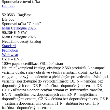
Sportovní/cestovní taška
BG 563
52.0563 | BagBase
BG 563
Sportovní taška "Circuit"
Main Catalogue 2026
90.26HK
NEW
Main Catalogue 2026
Neutrální obecný katalog
Standard
Promotion
Workwear
CZ P – EN P
100% papír s certifikací FSC, 504 stran
Neutrální kompletní katalog, obsahuje 2.560 produktů, 3 dostupné
varianty obalu, stejný obsah ve všech variantách kromě jazyka a
ceny, zaujme svým moderním a přehledným provedením, následující
varianty jsou dostupné do vyprodání zásob: DE N – němčina bez
doporučených cen, DE P – němčina s doporučenými cenam, DE
CHF - němčina s doporučenými cenami ve švýcarských francích,
EN N - angličtina bez doporučených cen, EN P – angličtina s
doporučenými cenami, CZ N – čeština bez doporučených cen, CZ P
– čeština s doporučenými cenami, IT N - italština bez cen, IT P -
italština s doporučenými cenami