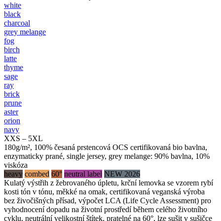
white
black
charcoal
grey melange
fog
birch
latte
thyme
sage
ray
brick
prune
aster
orion
navy
XXS – 5XL
180g/m², 100% česaná prstencová OCS certifikovaná bio bavlna,
enzymaticky prané, single jersey, grey melange: 90% bavlna, 10%
viskóza
heavy
combed
60°
neutral label
NEW 2026
Kulatý výstřih z žebrovaného úpletu, krční lemovka se vzorem rybí
kosti tón v tónu, měkké na omak, certifikovaná veganská výroba
bez živočišných přísad, výpočet LCA (Life Cycle Assessment) pro
vyhodnocení dopadu na životní prostředí během celého životního
cyklu, neutrální velikostní štítek, pratelné na 60°, lze sušit v sušičce