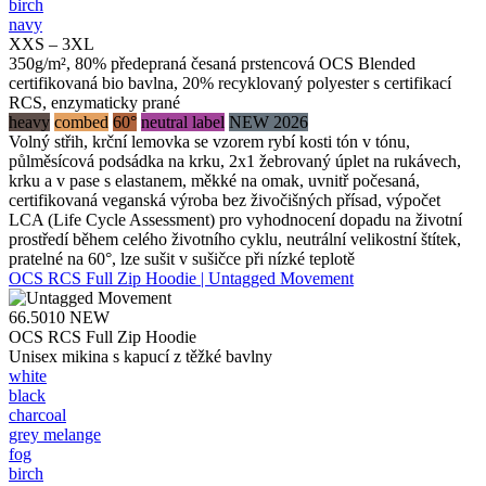
birch
navy
XXS – 3XL
350g/m², 80% předepraná česaná prstencová OCS Blended
certifikovaná bio bavlna, 20% recyklovaný polyester s certifikací
RCS, enzymaticky prané
heavy
combed
60°
neutral label
NEW 2026
Volný střih, krční lemovka se vzorem rybí kosti tón v tónu,
půlměsícová podsádka na krku, 2x1 žebrovaný úplet na rukávech,
krku a v pase s elastanem, měkké na omak, uvnitř počesaná,
certifikovaná veganská výroba bez živočišných přísad, výpočet
LCA (Life Cycle Assessment) pro vyhodnocení dopadu na životní
prostředí během celého životního cyklu, neutrální velikostní štítek,
pratelné na 60°, lze sušit v sušičce při nízké teplotě
OCS RCS Full Zip Hoodie | Untagged Movement
66.5010
NEW
OCS RCS Full Zip Hoodie
Unisex mikina s kapucí z těžké bavlny
white
black
charcoal
grey melange
fog
birch