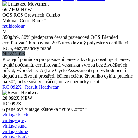
66.ZF02
NEW
OCS RCS Crewneck Combo
Mikina "Color Block"
multicolour
M
350g/m², 80% předepraná česaná prstencová OCS Blended
certifikovaná bio bavlna, 20% recyklovaný polyester s certifikací
RCS, enzymaticky prané
NEW 2026
Prodejní pomůcka pro posuzení barev a kvality, obsahuje 4 barev,
uvnitř počesaná, certifikovaná veganská výroba bez živočišných
přísad, výpočet LCA (Life Cycle Assessment) pro vyhodnocení
dopadu na životní prostředí během celého životního cyklu, pratelné
na 30°, nelze sušit v sušičce, nelze chemicky čistit
RC 092X | Result Headwear
28.092X
NEW
RC 092X
6 panelová vintage kšiltovka "Pure Cotton"
vintage black
vintage grey
vintage sand
vintage stone
vintage bottle