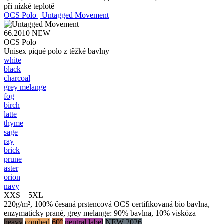
při nízké teplotě
OCS Polo | Untagged Movement
66.2010
NEW
OCS Polo
Unisex piqué polo z těžké bavlny
white
black
charcoal
grey melange
fog
birch
latte
thyme
sage
ray
brick
prune
aster
orion
navy
XXS – 5XL
220g/m², 100% česaná prstencová OCS certifikovaná bio bavlna,
enzymaticky prané, grey melange: 90% bavlna, 10% viskóza
heavy
combed
60°
neutral label
NEW 2026