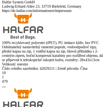
Halfar System GmbH
Ludwig-Erhard-Allee 23, 33719 Bielefeld, Germany
https://de.halfar.com/informationen/impressum
100% recyklovaný
polyester
(rPET), PU imitace kůže, bez PVC
Odnímatelný nastavitelný ramenní popruh, vodoodpudivé zipy,
přední kapsa na zip, 1 vnitřní kapsa na zip, hlavní přihrádka s
2-
cestný
m zipem, boční kompresní karabiny pro rozšíření objemu, dá
se připevnit k teleskopické rukojeti kufru, rozměry: 28x43x13cm
Velikosti:
onesize
Číslo celního sazebníku:
42029211
|
Země původu:
Čína
10
1
479