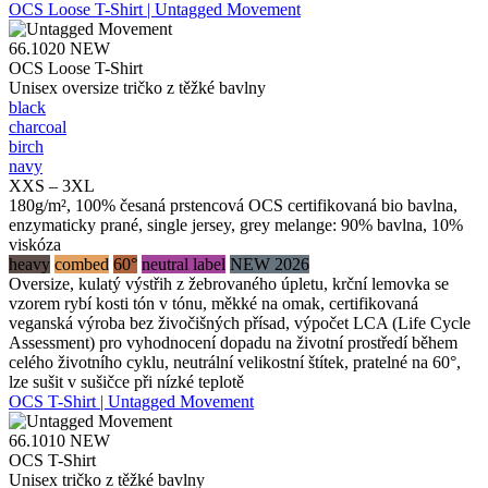
OCS Loose T-Shirt | Untagged Movement
66.1020
NEW
OCS Loose T-Shirt
Unisex oversize tričko z těžké bavlny
black
charcoal
birch
navy
XXS – 3XL
180g/m², 100% česaná prstencová OCS certifikovaná bio bavlna,
enzymaticky prané, single jersey, grey melange: 90% bavlna, 10%
viskóza
heavy
combed
60°
neutral label
NEW 2026
Oversize, kulatý výstřih z žebrovaného úpletu, krční lemovka se
vzorem rybí kosti tón v tónu, měkké na omak, certifikovaná
veganská výroba bez živočišných přísad, výpočet LCA (Life Cycle
Assessment) pro vyhodnocení dopadu na životní prostředí během
celého životního cyklu, neutrální velikostní štítek, pratelné na 60°,
lze sušit v sušičce při nízké teplotě
OCS T-Shirt | Untagged Movement
66.1010
NEW
OCS T-Shirt
Unisex tričko z těžké bavlny