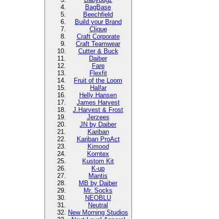
BagBase
Beechfield
Build your Brand
Clique
Craft Corporate
Craft Teamwear
Cutter & Buck
Daiber
Fare
Flexfit
Fruit of the Loom
Halfar
Helly Hansen
James Harvest
J.Harvest & Frost
Jerzees
JN by Daiber
Kariban
Kariban ProAct
Kimood
Korntex
Kustom Kit
K-up
Mantis
MB by Daiber
Mr. Socks
NEOBLU
Neutral
New Morning Studios