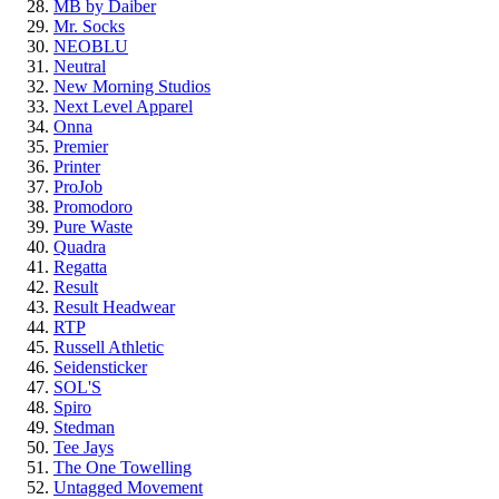
MB by Daiber
Mr. Socks
NEOBLU
Neutral
New Morning Studios
Next Level Apparel
Onna
Premier
Printer
ProJob
Promodoro
Pure Waste
Quadra
Regatta
Result
Result Headwear
RTP
Russell Athletic
Seidensticker
SOL'S
Spiro
Stedman
Tee Jays
The One Towelling
Untagged Movement