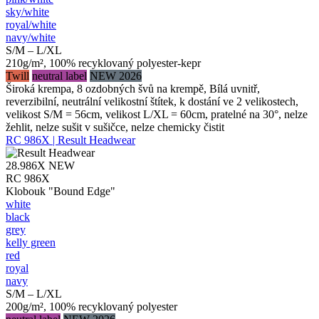
sky/​white
royal/​white
navy/​white
S/M – L/XL
210g/m², 100% recyklovaný polyester-kepr
Twill
neutral label
NEW 2026
Široká krempa, 8 ozdobných švů na krempě, Bílá uvnitř,
reverzibilní, neutrální velikostní štítek, k dostání ve 2 velikostech,
velikost S/M = 56cm, velikost L/XL = 60cm, pratelné na 30°, nelze
žehlit, nelze sušit v sušičce, nelze chemicky čistit
RC 986X | Result Headwear
28.986X
NEW
RC 986X
Klobouk "Bound Edge"
white
black
grey
kelly green
red
royal
navy
S/M – L/XL
200g/m², 100% recyklovaný polyester