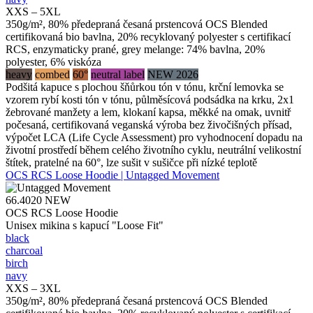
XXS – 5XL
350g/m², 80% předepraná česaná prstencová OCS Blended
certifikovaná bio bavlna, 20% recyklovaný polyester s certifikací
RCS, enzymaticky prané, grey melange: 74% bavlna, 20%
polyester, 6% viskóza
heavy
combed
60°
neutral label
NEW 2026
Podšitá kapuce s plochou šňůrkou tón v tónu, krční lemovka se
vzorem rybí kosti tón v tónu, půlměsícová podsádka na krku, 2x1
žebrované manžety a lem, klokaní kapsa, měkké na omak, uvnitř
počesaná, certifikovaná veganská výroba bez živočišných přísad,
výpočet LCA (Life Cycle Assessment) pro vyhodnocení dopadu na
životní prostředí během celého životního cyklu, neutrální velikostní
štítek, pratelné na 60°, lze sušit v sušičce při nízké teplotě
OCS RCS Loose Hoodie | Untagged Movement
66.4020
NEW
OCS RCS Loose Hoodie
Unisex mikina s kapucí "Loose Fit"
black
charcoal
birch
navy
XXS – 3XL
350g/m², 80% předepraná česaná prstencová OCS Blended