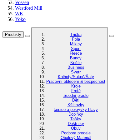
Vossen
Westford Mill
WK
Yoko
Produkty
Trička
Pola
Mikiny
Sport
Fleece
Bundy
Košile
Business
Svetr
Kalhoty/Sukně/Šaty
Pracovní oblečení & bezpečnost
Kroje
Froté
Spodní prádlo
Děti
Kšiltovky
čepice a pokrývky hlavy
Doplňky
Tašky
Deštníky
Obuv
Podpora prodeje
Obalový Materiál