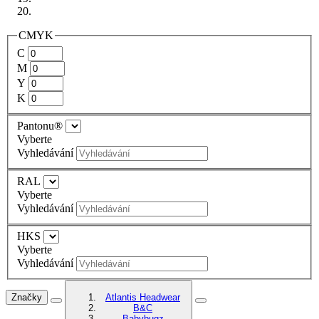
CMYK
C
M
Y
K
Pantonu®
Vyberte
Vyhledávání
RAL
Vyberte
Vyhledávání
HKS
Vyberte
Vyhledávání
Značky
Atlantis Headwear
B&C
Babybugz