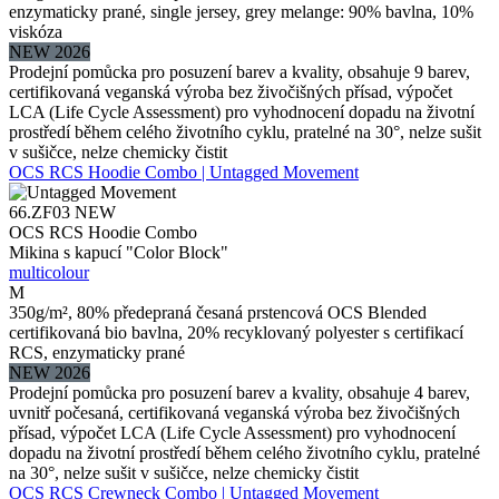
enzymaticky prané, single jersey, grey melange: 90% bavlna, 10%
viskóza
NEW 2026
Prodejní pomůcka pro posuzení barev a kvality, obsahuje 9 barev,
certifikovaná veganská výroba bez živočišných přísad, výpočet
LCA (Life Cycle Assessment) pro vyhodnocení dopadu na životní
prostředí během celého životního cyklu, pratelné na 30°, nelze sušit
v sušičce, nelze chemicky čistit
OCS RCS Hoodie Combo | Untagged Movement
66.ZF03
NEW
OCS RCS Hoodie Combo
Mikina s kapucí "Color Block"
multicolour
M
350g/m², 80% předepraná česaná prstencová OCS Blended
certifikovaná bio bavlna, 20% recyklovaný polyester s certifikací
RCS, enzymaticky prané
NEW 2026
Prodejní pomůcka pro posuzení barev a kvality, obsahuje 4 barev,
uvnitř počesaná, certifikovaná veganská výroba bez živočišných
přísad, výpočet LCA (Life Cycle Assessment) pro vyhodnocení
dopadu na životní prostředí během celého životního cyklu, pratelné
na 30°, nelze sušit v sušičce, nelze chemicky čistit
OCS RCS Crewneck Combo | Untagged Movement