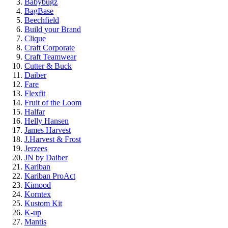
Babybugz
BagBase
Beechfield
Build your Brand
Clique
Craft Corporate
Craft Teamwear
Cutter & Buck
Daiber
Fare
Flexfit
Fruit of the Loom
Halfar
Helly Hansen
James Harvest
J.Harvest & Frost
Jerzees
JN by Daiber
Kariban
Kariban ProAct
Kimood
Korntex
Kustom Kit
K-up
Mantis