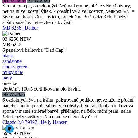
neutral label
NEW 2026
Široká krempa, 8 ozdobných švů na krempě, obšité větrací otvory,
neutrální velikostní štítek, k dostání ve 2 velikostech, velikost S/M =
56cm, velikost L/XL = 60cm, pratelné na 30°, nelze žehlit, nelze
sušit v sušičce, nelze chemicky čistit
MB 6256 | Daiber
03.6256
NEW
MB 6256
6 panelová kšiltovka "Dad Cap"
black
sandstone
smoky green
milky blue
navy
onesize
260g/m², 100% certifikovaná bio bavlna
NEW 2026
6 ozdobných švů na kšiltu, polstrované potítko, nevyztužené přední
panely, střední profil kšiltovky, 6 obšitých větracích otvorů, kovová
spona v matně stříbrné barvě, přiléhající na čelo, ruční praní, nelze
žehlit, nelze sušit v sušičce, nelze chemicky čistit
Classic 2.0 79397 | Helly Hansen
59.9397
NEW