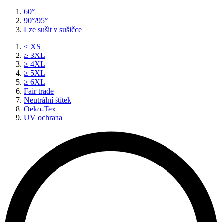
60°
90°/95°
Lze sušit v sušičce
≤ XS
≥ 3XL
≥ 4XL
≥ 5XL
≥ 6XL
Fair trade
Neutrální štítek
Oeko-Tex
UV ochrana