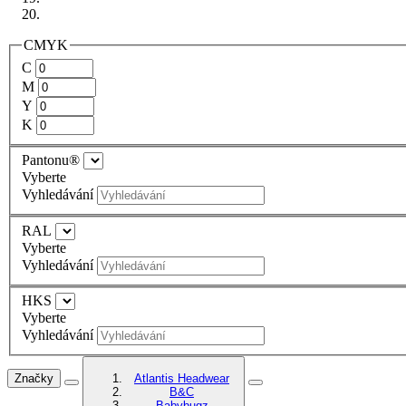
CMYK
C
M
Y
K
Pantonu®
Vyberte
Vyhledávání
RAL
Vyberte
Vyhledávání
HKS
Vyberte
Vyhledávání
Značky
Atlantis Headwear
B&C
Babybugz