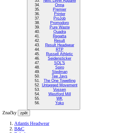
Next Level Apparel
Onna
Premier
Printer
ProJob
Promodoro
Pure Waste
Quadra
Regatta
Result
Result Headwear
RTP
Russell Athletic
Seidensticker
SOL'S
Spiro
Stedman
Tee Jays
The One Towelling
Untagged Movement
Vossen
Westford Mill
WK
Yoko
Značky
zpět
Atlantis Headwear
B&C