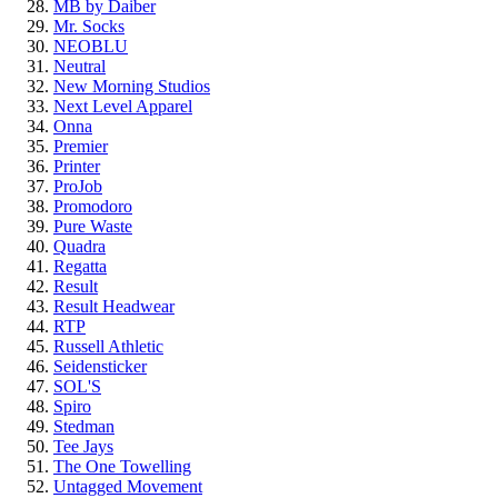
MB by Daiber
Mr. Socks
NEOBLU
Neutral
New Morning Studios
Next Level Apparel
Onna
Premier
Printer
ProJob
Promodoro
Pure Waste
Quadra
Regatta
Result
Result Headwear
RTP
Russell Athletic
Seidensticker
SOL'S
Spiro
Stedman
Tee Jays
The One Towelling
Untagged Movement