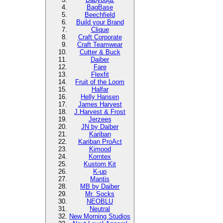
BagBase
Beechfield
Build your Brand
Clique
Craft Corporate
Craft Teamwear
Cutter & Buck
Daiber
Fare
Flexfit
Fruit of the Loom
Halfar
Helly Hansen
James Harvest
J.Harvest & Frost
Jerzees
JN by Daiber
Kariban
Kariban ProAct
Kimood
Korntex
Kustom Kit
K-up
Mantis
MB by Daiber
Mr. Socks
NEOBLU
Neutral
New Morning Studios