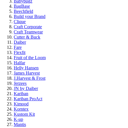
Babybugz
BagBase
Beechfield
Build your Brand
Clique
Craft Corporate
Craft Teamwear
Cutter & Buck
Daiber
Fare
Flexfit
Fruit of the Loom
Halfar
Helly Hansen
James Harvest
J.Harvest & Frost
Jerzees
JN by Daiber
Kariban
Kariban ProAct
Kimood
Korntex
Kustom Kit
K-up
Mantis