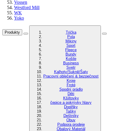
Vossen
Westford Mill
WK
Yoko
Produkty
Trička
Pola
Mikiny
Sport
Fleece
Bundy
Košile
Business
Svetr
Kalhoty/Sukně/Šaty
Pracovní oblečení & bezpečnost
Kroje
Froté
Spodní prádlo
Děti
Kšiltovky
čepice a pokrývky hlavy
Doplňky
Tašky
Deštníky
Obuv
Podpora prodeje
Obalový Materiál