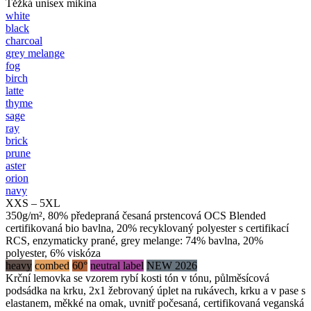
Těžká unisex mikina
white
black
charcoal
grey melange
fog
birch
latte
thyme
sage
ray
brick
prune
aster
orion
navy
XXS – 5XL
350g/m², 80% předepraná česaná prstencová OCS Blended
certifikovaná bio bavlna, 20% recyklovaný polyester s certifikací
RCS, enzymaticky prané, grey melange: 74% bavlna, 20%
polyester, 6% viskóza
heavy
combed
60°
neutral label
NEW 2026
Krční lemovka se vzorem rybí kosti tón v tónu, půlměsícová
podsádka na krku, 2x1 žebrovaný úplet na rukávech, krku a v pase s
elastanem, měkké na omak, uvnitř počesaná, certifikovaná veganská