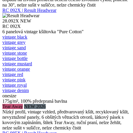
na 30°, nelze sušit v sušičce, nelze chemicky čistit
RC 092X | Result Headwear
28.092X
NEW
RC 092X
6 panelová vintage kšiltovka "Pure Cotton"
vintage black
vintage grey
vintage sand
vintage stone
vintage bottle
vintage mustard
vintage orange
vintage red
vintage pink
vintage royal
vintage denim
onesize
175g/m², 100% předepraná bavlna
Tear Away
NEW 2026
Nízký profil, vintage vzhled, předtvarovaný kšilt, recyklovaný kšilt,
nevyztužené panely, 6 obšitých větracích otvorů, látkový pásek s
kovovým zapínáním, štítek Tear Away, ruční praní, nelze žehlit,
nelze sušit v sušičce, nelze chemicky čistit