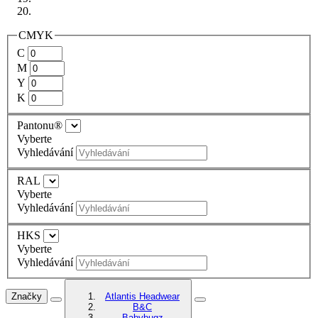
CMYK
C
M
Y
K
Pantonu®
Vyberte
Vyhledávání
RAL
Vyberte
Vyhledávání
HKS
Vyberte
Vyhledávání
Značky
Atlantis Headwear
B&C
Babybugz