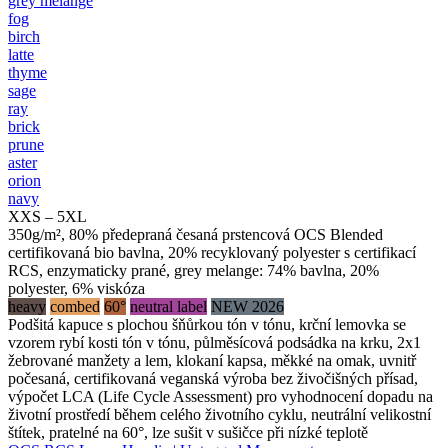
grey melange
fog
birch
latte
thyme
sage
ray
brick
prune
aster
orion
navy
XXS – 5XL
350g/m², 80% předepraná česaná prstencová OCS Blended
certifikovaná bio bavlna, 20% recyklovaný polyester s certifikací
RCS, enzymaticky prané, grey melange: 74% bavlna, 20%
polyester, 6% viskóza
heavy
combed
60°
neutral label
NEW 2026
Podšitá kapuce s plochou šňůrkou tón v tónu, krční lemovka se
vzorem rybí kosti tón v tónu, půlměsícová podsádka na krku, 2x1
žebrované manžety a lem, klokaní kapsa, měkké na omak, uvnitř
počesaná, certifikovaná veganská výroba bez živočišných přísad,
výpočet LCA (Life Cycle Assessment) pro vyhodnocení dopadu na
životní prostředí během celého životního cyklu, neutrální velikostní
štítek, pratelné na 60°, lze sušit v sušičce při nízké teplotě