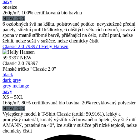
navy
onesize
260g/m², 100% certifikovaná bio bavlna
NEW 2026
6 ozdobných švů na kšiltu, polstrované potítko, nevyztužené přední
panely, střední profil kšiltovky, 6 obšitých větracích otvorů, kovová
spona v matně stříbrné barvě, přiléhající na čelo, ruční praní, nelze
žehlit, nelze sušit v sušičce, nelze chemicky čistit
Classic 2.0 79397 | Helly Hansen
59.9397
NEW
Classic 2.0 79397
Pánské tričko "Classic 2.0"
black
dark grey
grey melange
navy
XS – 5XL
165g/m², 80% certifikovaná bio bavlna, 20% recyklovaný polyester
NEW 2026
Vylepšený model k T-Shirt Classic (artikl: 59.9161), lehký a
prodyšný materiál, kulatý výstřih z žebrovaného úpletu, švy šité nití
AMANN, pratelné na 40°, lze sušit v sušičce při nízké teplotě, nelze
chemicky čistit