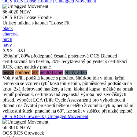
OCS RCS Loose Hoodie | Untagged Movement
66.4020
NEW
OCS RCS Loose Hoodie
Unisex mikina s kapucí "Loose Fit"
black
charcoal
birch
navy
XXS – 3XL
350g/m², 80% předepraná česaná prstencová OCS Blended
certifikovaná bio bavlna, 20% recyklovaný polyester s certifikací
RCS, enzymaticky prané
heavy
combed
60°
neutral label
NEW 2026
Volný střih, podšitá kapuce s plochou šňůrkou tón v tónu, krční
lemovka se vzorem rybí kosti tón v tónu, půlměsícová podsádka na
krku, 2x1 žebrované manžety a lem, klokaní kapsa, měkké na omak,
uvnitř počesaná, certifikovaná veganská výroba bez živočišných
přísad, výpočet LCA (Life Cycle Assessment) pro vyhodnocení
dopadu na životní prostředí během celého životního cyklu, neutrální
velikostní štítek, pratelné na 60°, lze sušit v sušičce při nízké teplotě
OCS RCS Crewneck | Untagged Movement
66.3010
NEW
OCS RCS Crewneck