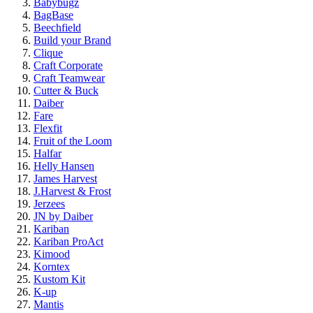
Babybugz
BagBase
Beechfield
Build your Brand
Clique
Craft Corporate
Craft Teamwear
Cutter & Buck
Daiber
Fare
Flexfit
Fruit of the Loom
Halfar
Helly Hansen
James Harvest
J.Harvest & Frost
Jerzees
JN by Daiber
Kariban
Kariban ProAct
Kimood
Korntex
Kustom Kit
K-up
Mantis