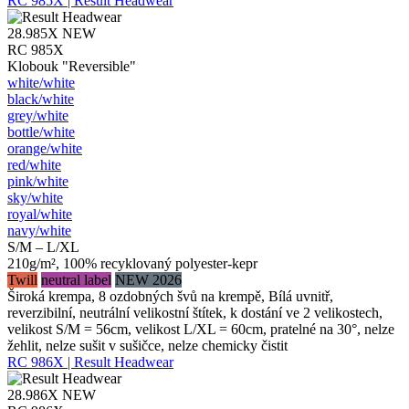
RC 985X | Result Headwear
28.985X
NEW
RC 985X
Klobouk "Reversible"
white/​white
black/​white
grey/​white
bottle/​white
orange/​white
red/​white
pink/​white
sky/​white
royal/​white
navy/​white
S/M – L/XL
210g/m², 100% recyklovaný polyester-kepr
Twill
neutral label
NEW 2026
Široká krempa, 8 ozdobných švů na krempě, Bílá uvnitř,
reverzibilní, neutrální velikostní štítek, k dostání ve 2 velikostech,
velikost S/M = 56cm, velikost L/XL = 60cm, pratelné na 30°, nelze
žehlit, nelze sušit v sušičce, nelze chemicky čistit
RC 986X | Result Headwear
28.986X
NEW