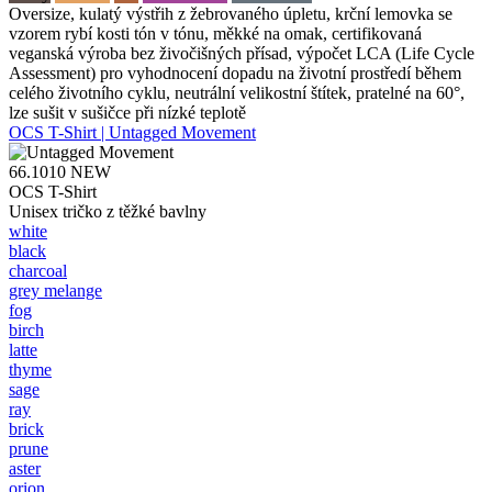
Oversize, kulatý výstřih z žebrovaného úpletu, krční lemovka se
vzorem rybí kosti tón v tónu, měkké na omak, certifikovaná
veganská výroba bez živočišných přísad, výpočet LCA (Life Cycle
Assessment) pro vyhodnocení dopadu na životní prostředí během
celého životního cyklu, neutrální velikostní štítek, pratelné na 60°,
lze sušit v sušičce při nízké teplotě
OCS T-Shirt | Untagged Movement
66.1010
NEW
OCS T-Shirt
Unisex tričko z těžké bavlny
white
black
charcoal
grey melange
fog
birch
latte
thyme
sage
ray
brick
prune
aster
orion