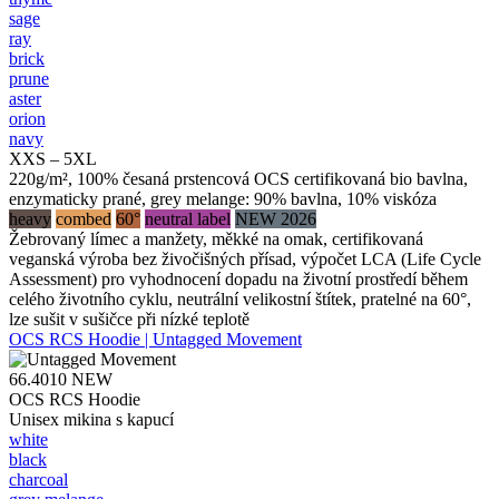
sage
ray
brick
prune
aster
orion
navy
XXS – 5XL
220g/m², 100% česaná prstencová OCS certifikovaná bio bavlna,
enzymaticky prané, grey melange: 90% bavlna, 10% viskóza
heavy
combed
60°
neutral label
NEW 2026
Žebrovaný límec a manžety, měkké na omak, certifikovaná
veganská výroba bez živočišných přísad, výpočet LCA (Life Cycle
Assessment) pro vyhodnocení dopadu na životní prostředí během
celého životního cyklu, neutrální velikostní štítek, pratelné na 60°,
lze sušit v sušičce při nízké teplotě
OCS RCS Hoodie | Untagged Movement
66.4010
NEW
OCS RCS Hoodie
Unisex mikina s kapucí
white
black
charcoal