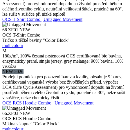
Assessment) pro vyhodnocení dopadu na životní prostředí během
celého životního cyklu, neutrální velikostní štítek, pratelné na 60°,
lze sušit v sušičce při nízké teplotě
OCS T-Shirt Combo | Untagged Movement
66.ZF01
NEW
OCS T-Shirt Combo
Tričko z těžké bavlny "Color Block"
multicolour
M
180g/m², 100% česaná prstencová OCS certifikovaná bio bavlna,
enzymaticky prané, single jersey, grey melange: 90% bavlna, 10%
viskóza
NEW 2026
Prodejní pomůcka pro posuzení barev a kvality, obsahuje 9 barev,
certifikovaná veganská výroba bez živočišných přísad, výpočet
LCA (Life Cycle Assessment) pro vyhodnocení dopadu na životní
prostředí během celého životního cyklu, pratelné na 30°, nelze sušit
v sušičce, nelze chemicky čistit
OCS RCS Hoodie Combo | Untagged Movement
66.ZF03
NEW
OCS RCS Hoodie Combo
Mikina s kapucí "Color Block"
multicolour