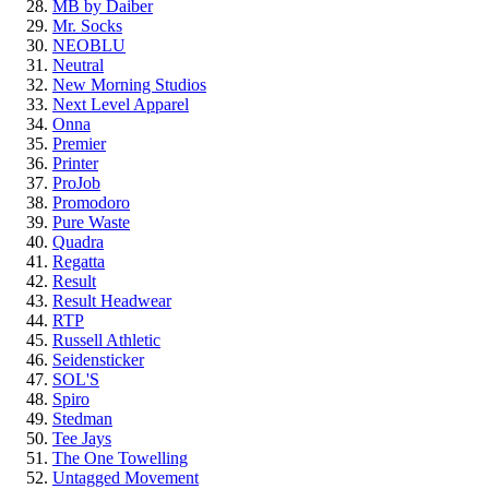
MB by Daiber
Mr. Socks
NEOBLU
Neutral
New Morning Studios
Next Level Apparel
Onna
Premier
Printer
ProJob
Promodoro
Pure Waste
Quadra
Regatta
Result
Result Headwear
RTP
Russell Athletic
Seidensticker
SOL'S
Spiro
Stedman
Tee Jays
The One Towelling
Untagged Movement