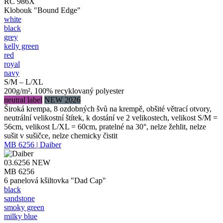
RC 986X
Klobouk "Bound Edge"
white
black
grey
kelly green
red
royal
navy
S/M – L/XL
200g/m², 100% recyklovaný polyester
neutral label
NEW 2026
Široká krempa, 8 ozdobných švů na krempě, obšité větrací otvory,
neutrální velikostní štítek, k dostání ve 2 velikostech, velikost S/M =
56cm, velikost L/XL = 60cm, pratelné na 30°, nelze žehlit, nelze
sušit v sušičce, nelze chemicky čistit
MB 6256 | Daiber
03.6256
NEW
MB 6256
6 panelová kšiltovka "Dad Cap"
black
sandstone
smoky green
milky blue