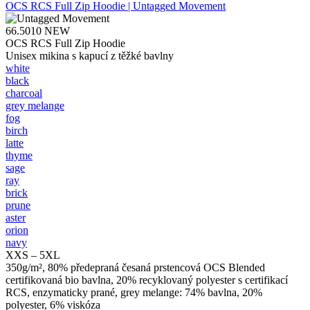
OCS RCS Full Zip Hoodie | Untagged Movement
66.5010
NEW
OCS RCS Full Zip Hoodie
Unisex mikina s kapucí z těžké bavlny
white
black
charcoal
grey melange
fog
birch
latte
thyme
sage
ray
brick
prune
aster
orion
navy
XXS – 5XL
350g/m², 80% předepraná česaná prstencová OCS Blended
certifikovaná bio bavlna, 20% recyklovaný polyester s certifikací
RCS, enzymaticky prané, grey melange: 74% bavlna, 20%
polyester, 6% viskóza