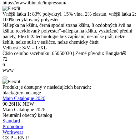
https://www.tbint.de/impressum/
Vnější látka 1: 83%
polyakryl
, 15% vlna, 2%
elastan
, vnější látka 2:
100% recyklovaný
polyester
Nálepka na kšiltu, černá spodní strana kšiltu, 8 ozdobných švů na
kšiltu, recyklovaný
polyester
"-nálepka na kšiltu, vyztužené přední
panely,
Flexfit® technologie
bez zapínání, nesmí se prát, nelze
žehlit, nelze sušit v sušičce, nelze chemicky čistit
Velikosti:
S/M
–
L/XL
Číslo celního sazebníku:
65050030
|
Země původu:
Bangladéš
72
6
www
Produkt je dostupný v následujících barvách:
black/​grey melange
Main Catalogue 2026
90.26HK
NEW
Main Catalogue 2026
Neutrální obecný katalog
Standard
Promotion
Workwear
CZ P – EN P