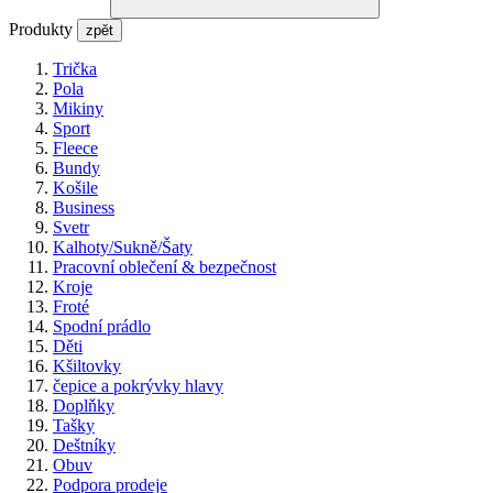
Produkty
zpět
Trička
Pola
Mikiny
Sport
Fleece
Bundy
Košile
Business
Svetr
Kalhoty/Sukně/Šaty
Pracovní oblečení & bezpečnost
Kroje
Froté
Spodní prádlo
Děti
Kšiltovky
čepice a pokrývky hlavy
Doplňky
Tašky
Deštníky
Obuv
Podpora prodeje