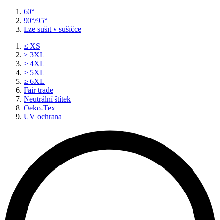
60°
90°/95°
Lze sušit v sušičce
≤ XS
≥ 3XL
≥ 4XL
≥ 5XL
≥ 6XL
Fair trade
Neutrální štítek
Oeko-Tex
UV ochrana