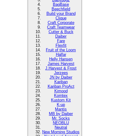
BagBase
Beechfield
Build your Brand
Clique
Craft Corporate
Craft Teamwear
Cutter & Buck
Daiber
Fare
Flexfit
Fruit of the Loom
Halfar
Helly Hansen
James Harvest
J.Harvest & Frost
Jerzees
JN by Daiber
Kariban
Kariban ProAct
Kimood
Korntex
Kustom Kit
K-up
Mantis
MB by Daiber
Mr. Socks
NEOBLU
Neutral
New Morning Studios