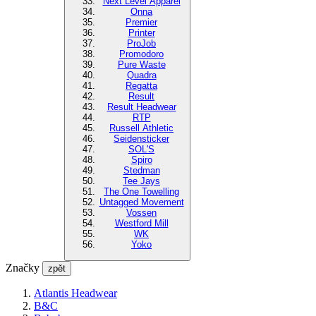
Next Level Apparel
Onna
Premier
Printer
ProJob
Promodoro
Pure Waste
Quadra
Regatta
Result
Result Headwear
RTP
Russell Athletic
Seidensticker
SOL'S
Spiro
Stedman
Tee Jays
The One Towelling
Untagged Movement
Vossen
Westford Mill
WK
Yoko
Značky
zpět
Atlantis Headwear
B&C