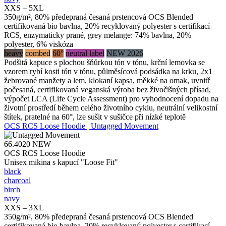
XXS – 5XL
350g/m², 80% předepraná česaná prstencová OCS Blended
certifikovaná bio bavlna, 20% recyklovaný polyester s certifikací
RCS, enzymaticky prané, grey melange: 74% bavlna, 20%
polyester, 6% viskóza
heavy
combed
60°
neutral label
NEW 2026
Podšitá kapuce s plochou šňůrkou tón v tónu, krční lemovka se
vzorem rybí kosti tón v tónu, půlměsícová podsádka na krku, 2x1
žebrované manžety a lem, klokaní kapsa, měkké na omak, uvnitř
počesaná, certifikovaná veganská výroba bez živočišných přísad,
výpočet LCA (Life Cycle Assessment) pro vyhodnocení dopadu na
životní prostředí během celého životního cyklu, neutrální velikostní
štítek, pratelné na 60°, lze sušit v sušičce při nízké teplotě
OCS RCS Loose Hoodie | Untagged Movement
66.4020
NEW
OCS RCS Loose Hoodie
Unisex mikina s kapucí "Loose Fit"
black
charcoal
birch
navy
XXS – 3XL
350g/m², 80% předepraná česaná prstencová OCS Blended
certifikovaná bio bavlna, 20% recyklovaný polyester s certifikací