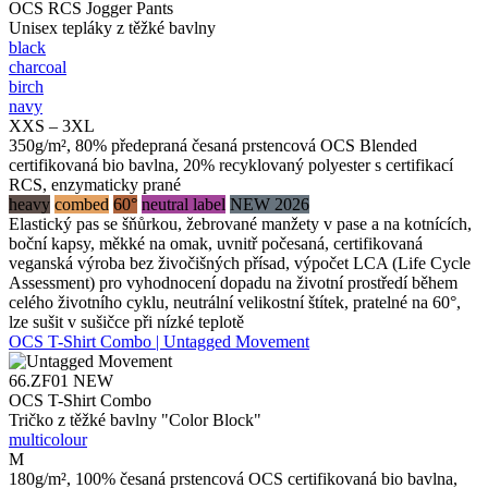
OCS RCS Jogger Pants
Unisex tepláky z těžké bavlny
black
charcoal
birch
navy
XXS – 3XL
350g/m², 80% předepraná česaná prstencová OCS Blended
certifikovaná bio bavlna, 20% recyklovaný polyester s certifikací
RCS, enzymaticky prané
heavy
combed
60°
neutral label
NEW 2026
Elastický pas se šňůrkou, žebrované manžety v pase a na kotnících,
boční kapsy, měkké na omak, uvnitř počesaná, certifikovaná
veganská výroba bez živočišných přísad, výpočet LCA (Life Cycle
Assessment) pro vyhodnocení dopadu na životní prostředí během
celého životního cyklu, neutrální velikostní štítek, pratelné na 60°,
lze sušit v sušičce při nízké teplotě
OCS T-Shirt Combo | Untagged Movement
66.ZF01
NEW
OCS T-Shirt Combo
Tričko z těžké bavlny "Color Block"
multicolour
M
180g/m², 100% česaná prstencová OCS certifikovaná bio bavlna,