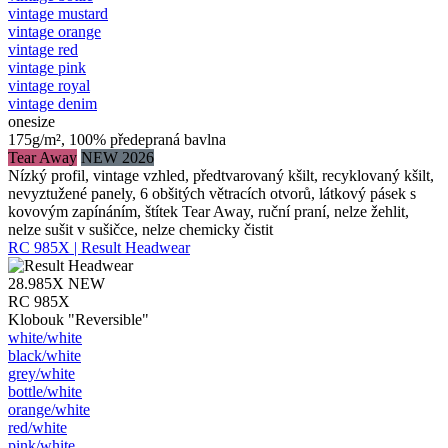
vintage mustard
vintage orange
vintage red
vintage pink
vintage royal
vintage denim
onesize
175g/m², 100% předepraná bavlna
Tear Away
NEW 2026
Nízký profil, vintage vzhled, předtvarovaný kšilt, recyklovaný kšilt,
nevyztužené panely, 6 obšitých větracích otvorů, látkový pásek s
kovovým zapínáním, štítek Tear Away, ruční praní, nelze žehlit,
nelze sušit v sušičce, nelze chemicky čistit
RC 985X | Result Headwear
28.985X
NEW
RC 985X
Klobouk "Reversible"
white/​white
black/​white
grey/​white
bottle/​white
orange/​white
red/​white
pink/​white