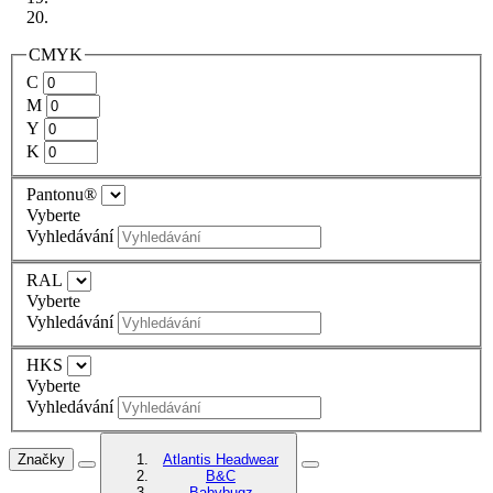
CMYK
C
M
Y
K
Pantonu®
Vyberte
Vyhledávání
RAL
Vyberte
Vyhledávání
HKS
Vyberte
Vyhledávání
Značky
Atlantis Headwear
B&C
Babybugz