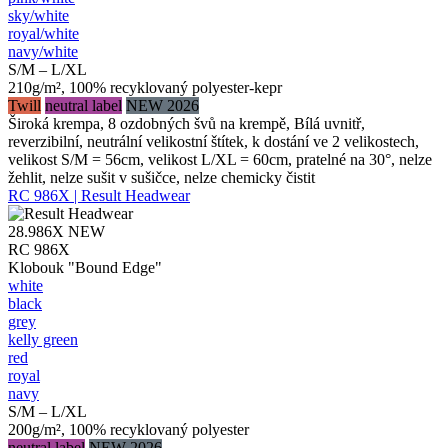
sky/​white
royal/​white
navy/​white
S/M – L/XL
210g/m², 100% recyklovaný polyester-kepr
Twill
neutral label
NEW 2026
Široká krempa, 8 ozdobných švů na krempě, Bílá uvnitř,
reverzibilní, neutrální velikostní štítek, k dostání ve 2 velikostech,
velikost S/M = 56cm, velikost L/XL = 60cm, pratelné na 30°, nelze
žehlit, nelze sušit v sušičce, nelze chemicky čistit
RC 986X | Result Headwear
28.986X
NEW
RC 986X
Klobouk "Bound Edge"
white
black
grey
kelly green
red
royal
navy
S/M – L/XL
200g/m², 100% recyklovaný polyester
neutral label
NEW 2026