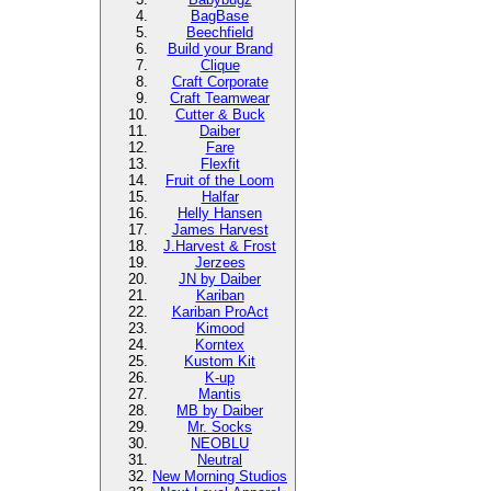
BagBase
Beechfield
Build your Brand
Clique
Craft Corporate
Craft Teamwear
Cutter & Buck
Daiber
Fare
Flexfit
Fruit of the Loom
Halfar
Helly Hansen
James Harvest
J.Harvest & Frost
Jerzees
JN by Daiber
Kariban
Kariban ProAct
Kimood
Korntex
Kustom Kit
K-up
Mantis
MB by Daiber
Mr. Socks
NEOBLU
Neutral
New Morning Studios