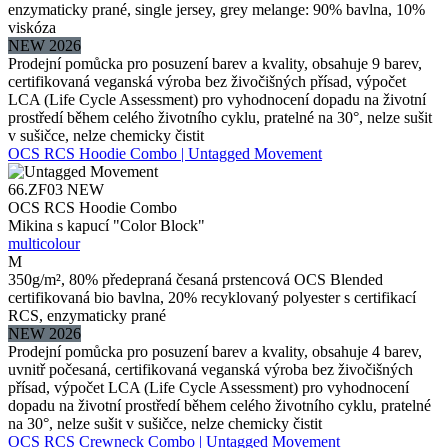
enzymaticky prané, single jersey, grey melange: 90% bavlna, 10%
viskóza
NEW 2026
Prodejní pomůcka pro posuzení barev a kvality, obsahuje 9 barev,
certifikovaná veganská výroba bez živočišných přísad, výpočet
LCA (Life Cycle Assessment) pro vyhodnocení dopadu na životní
prostředí během celého životního cyklu, pratelné na 30°, nelze sušit
v sušičce, nelze chemicky čistit
OCS RCS Hoodie Combo | Untagged Movement
66.ZF03
NEW
OCS RCS Hoodie Combo
Mikina s kapucí "Color Block"
multicolour
M
350g/m², 80% předepraná česaná prstencová OCS Blended
certifikovaná bio bavlna, 20% recyklovaný polyester s certifikací
RCS, enzymaticky prané
NEW 2026
Prodejní pomůcka pro posuzení barev a kvality, obsahuje 4 barev,
uvnitř počesaná, certifikovaná veganská výroba bez živočišných
přísad, výpočet LCA (Life Cycle Assessment) pro vyhodnocení
dopadu na životní prostředí během celého životního cyklu, pratelné
na 30°, nelze sušit v sušičce, nelze chemicky čistit
OCS RCS Crewneck Combo | Untagged Movement