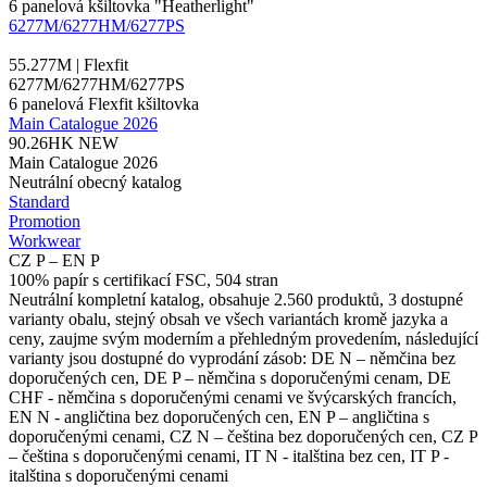
6
panelová kšiltovka
"Heatherlight"
6277M/6277HM/6277PS
55.277M | Flexfit
6277M/6277HM/6277PS
6 panelová Flexfit kšiltovka
Main Catalogue 2026
90.26HK
NEW
Main Catalogue 2026
Neutrální obecný katalog
Standard
Promotion
Workwear
CZ P – EN P
100% papír s certifikací FSC, 504 stran
Neutrální kompletní katalog, obsahuje 2.560 produktů, 3 dostupné
varianty obalu, stejný obsah ve všech variantách kromě jazyka a
ceny, zaujme svým moderním a přehledným provedením, následující
varianty jsou dostupné do vyprodání zásob: DE N – němčina bez
doporučených cen, DE P – němčina s doporučenými cenam, DE
CHF - němčina s doporučenými cenami ve švýcarských francích,
EN N - angličtina bez doporučených cen, EN P – angličtina s
doporučenými cenami, CZ N – čeština bez doporučených cen, CZ P
– čeština s doporučenými cenami, IT N - italština bez cen, IT P -
italština s doporučenými cenami