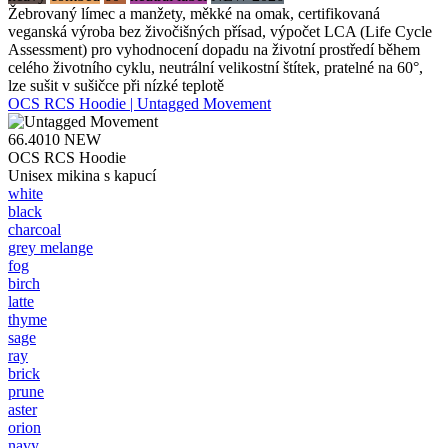
Žebrovaný límec a manžety, měkké na omak, certifikovaná
veganská výroba bez živočišných přísad, výpočet LCA (Life Cycle
Assessment) pro vyhodnocení dopadu na životní prostředí během
celého životního cyklu, neutrální velikostní štítek, pratelné na 60°,
lze sušit v sušičce při nízké teplotě
OCS RCS Hoodie | Untagged Movement
66.4010
NEW
OCS RCS Hoodie
Unisex mikina s kapucí
white
black
charcoal
grey melange
fog
birch
latte
thyme
sage
ray
brick
prune
aster
orion
navy