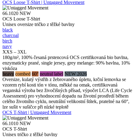
OCS Loose T-Shirt | Untagged Movement
66.1020
NEW
OCS Loose T-Shirt
Unisex oversize tričko z těžké bavlny
black
charcoal
birch
navy
XXS – 3XL
180g/m², 100% česaná prstencová OCS certifikovaná bio bavlna,
enzymaticky prané, single jersey, grey melange: 90% bavlna, 10%
viskóza
heavy
combed
60°
neutral label
NEW 2026
Oversize, kulatý výstřih z žebrovaného úpletu, krční lemovka se
vzorem rybí kosti tón v tónu, měkké na omak, certifikovaná
veganská výroba bez živočišných přísad, výpočet LCA (Life Cycle
Assessment) pro vyhodnocení dopadu na životní prostředí během
celého životního cyklu, neutrální velikostní štítek, pratelné na 60°,
lze sušit v sušičce při nízké teplotě
OCS T-Shirt | Untagged Movement
66.1010
NEW
OCS T-Shirt
Unisex tričko z těžké bavlny