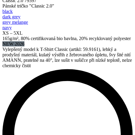
Classic 2.0 79397
Pánské tričko "Classic 2.0"
black
dark grey
grey melange
navy
XS – 5XL
165g/m², 80% certifikovaná bio bavlna, 20% recyklovaný polyester
NEW 2026
Vylepšený model k T-Shirt Classic (artikl: 59.9161), lehký a
prodyšný materiál, kulatý výstřih z žebrovaného úpletu, švy šité nití
AMANN, pratelné na 40°, lze sušit v sušičce při nízké teplotě, nelze
chemicky čistit