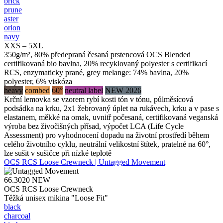
brick
prune
aster
orion
navy
XXS – 5XL
350g/m², 80% předepraná česaná prstencová OCS Blended
certifikovaná bio bavlna, 20% recyklovaný polyester s certifikací
RCS, enzymaticky prané, grey melange: 74% bavlna, 20%
polyester, 6% viskóza
heavy
combed
60°
neutral label
NEW 2026
Krční lemovka se vzorem rybí kosti tón v tónu, půlměsícová
podsádka na krku, 2x1 žebrovaný úplet na rukávech, krku a v pase s
elastanem, měkké na omak, uvnitř počesaná, certifikovaná veganská
výroba bez živočišných přísad, výpočet LCA (Life Cycle
Assessment) pro vyhodnocení dopadu na životní prostředí během
celého životního cyklu, neutrální velikostní štítek, pratelné na 60°,
lze sušit v sušičce při nízké teplotě
OCS RCS Loose Crewneck | Untagged Movement
66.3020
NEW
OCS RCS Loose Crewneck
Těžká unisex mikina "Loose Fit"
black
charcoal