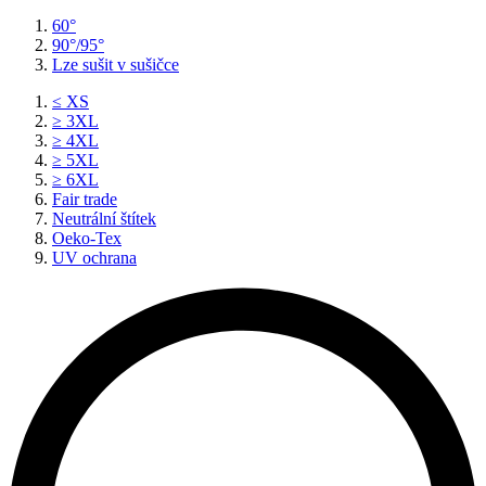
60°
90°/95°
Lze sušit v sušičce
≤ XS
≥ 3XL
≥ 4XL
≥ 5XL
≥ 6XL
Fair trade
Neutrální štítek
Oeko-Tex
UV ochrana