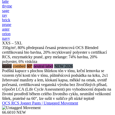
latte
thyme
sage
ray
brick
prune
aster
orion
navy
XXS – 5XL
350g/m², 80% předepraná česaná prstencová OCS Blended
certifikovaná bio bavlna, 20% recyklovaný polyester s certifikací
RCS, enzymaticky prané, grey melange: 74% bavlna, 20%
polyester, 6% viskóza
heavy
combed
60°
neutral label
NEW 2026
Podšitá kapuce s plochou šňůrkou tón v tónu, krční lemovka se
vzorem rybí kosti tón v tónu, půlměsícová podsádka na krku, 2x1
žebrované manžety a lem, klokaní kapsa, měkké na omak, uvnitř
počesaná, certifikovaná veganská výroba bez živočišných přísad,
výpočet LCA (Life Cycle Assessment) pro vyhodnocení dopadu na
životní prostředí během celého životního cyklu, neutrální velikostní
štítek, pratelné na 60°, lze sušit v sušičce při nízké teplotě
OCS RCS Jogger Pants | Untagged Movement
66.6010
NEW