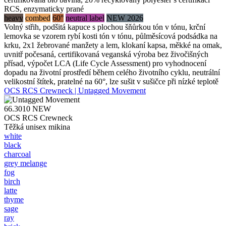
RCS, enzymaticky prané
heavy
combed
60°
neutral label
NEW 2026
Volný střih, podšitá kapuce s plochou šňůrkou tón v tónu, krční
lemovka se vzorem rybí kosti tón v tónu, půlměsícová podsádka na
krku, 2x1 žebrované manžety a lem, klokaní kapsa, měkké na omak,
uvnitř počesaná, certifikovaná veganská výroba bez živočišných
přísad, výpočet LCA (Life Cycle Assessment) pro vyhodnocení
dopadu na životní prostředí během celého životního cyklu, neutrální
velikostní štítek, pratelné na 60°, lze sušit v sušičce při nízké teplotě
OCS RCS Crewneck | Untagged Movement
66.3010
NEW
OCS RCS Crewneck
Těžká unisex mikina
white
black
charcoal
grey melange
fog
birch
latte
thyme
sage
ray