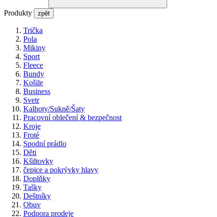
Produkty
zpět
Trička
Pola
Mikiny
Sport
Fleece
Bundy
Košile
Business
Svetr
Kalhoty/Sukně/Šaty
Pracovní oblečení & bezpečnost
Kroje
Froté
Spodní prádlo
Děti
Kšiltovky
čepice a pokrývky hlavy
Doplňky
Tašky
Deštníky
Obuv
Podpora prodeje