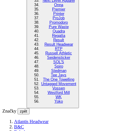
Next Level Apparel
Onna
Premier
Printer
ProJob
Promodoro
Pure Waste
Quadra
Regatta
Result
Result Headwear
RTP
Russell Athletic
Seidensticker
SOL'S
Spiro
Stedman
Tee Jays
The One Towelling
Untagged Movement
Vossen
Westford Mill
WK
Yoko
Značky
zpět
Atlantis Headwear
B&C