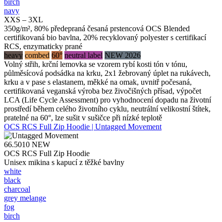
birch
navy
XXS – 3XL
350g/m², 80% předepraná česaná prstencová OCS Blended
certifikovaná bio bavlna, 20% recyklovaný polyester s certifikací
RCS, enzymaticky prané
heavy
combed
60°
neutral label
NEW 2026
Volný střih, krční lemovka se vzorem rybí kosti tón v tónu,
půlměsícová podsádka na krku, 2x1 žebrovaný úplet na rukávech,
krku a v pase s elastanem, měkké na omak, uvnitř počesaná,
certifikovaná veganská výroba bez živočišných přísad, výpočet
LCA (Life Cycle Assessment) pro vyhodnocení dopadu na životní
prostředí během celého životního cyklu, neutrální velikostní štítek,
pratelné na 60°, lze sušit v sušičce při nízké teplotě
OCS RCS Full Zip Hoodie | Untagged Movement
66.5010
NEW
OCS RCS Full Zip Hoodie
Unisex mikina s kapucí z těžké bavlny
white
black
charcoal
grey melange
fog
birch