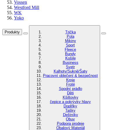
Vossen
Westford Mill
WK
Yoko
Produkty
Trička
Pola
Mikiny
Sport
Fleece
Bundy
Košile
Business
Svetr
Kalhoty/Sukně/Šaty
Pracovní oblečení & bezpečnost
Kroje
Froté
Spodní prádlo
Děti
Kšiltovky
čepice a pokrývky hlavy
Doplňky
Tašky
Deštníky
Obuv
Podpora prodeje
Obalový Materiál