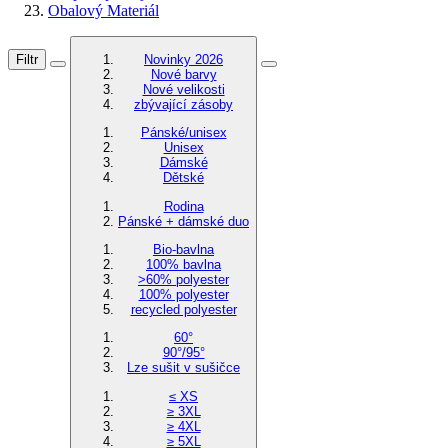
Obalový Materiál
Filtr
Novinky 2026
Nové barvy
Nové velikosti
zbývající zásoby
Pánské/unisex
Unisex
Dámské
Dětské
Rodina
Pánské + dámské duo
Bio-bavlna
100% bavlna
>60% polyester
100% polyester
recycled polyester
60°
90°/95°
Lze sušit v sušičce
≤ XS
≥ 3XL
≥ 4XL
≥ 5XL