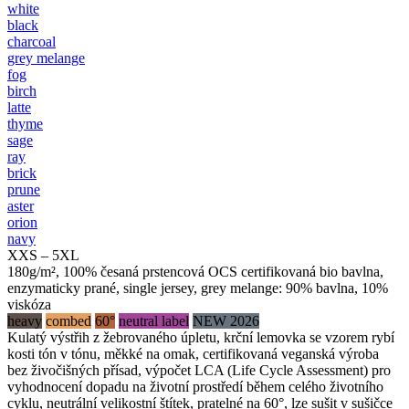
white
black
charcoal
grey melange
fog
birch
latte
thyme
sage
ray
brick
prune
aster
orion
navy
XXS – 5XL
180g/m², 100% česaná prstencová OCS certifikovaná bio bavlna,
enzymaticky prané, single jersey, grey melange: 90% bavlna, 10%
viskóza
heavy
combed
60°
neutral label
NEW 2026
Kulatý výstřih z žebrovaného úpletu, krční lemovka se vzorem rybí
kosti tón v tónu, měkké na omak, certifikovaná veganská výroba
bez živočišných přísad, výpočet LCA (Life Cycle Assessment) pro
vyhodnocení dopadu na životní prostředí během celého životního
cyklu, neutrální velikostní štítek, pratelné na 60°, lze sušit v sušičce