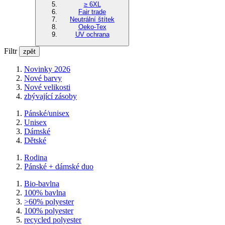
≥ 6XL
Fair trade
Neutrální štítek
Oeko-Tex
UV ochrana
Filtr
zpět
Novinky 2026
Nové barvy
Nové velikosti
zbývající zásoby
Pánské/unisex
Unisex
Dámské
Dětské
Rodina
Pánské + dámské duo
Bio-bavlna
100% bavlna
>60% polyester
100% polyester
recycled polyester