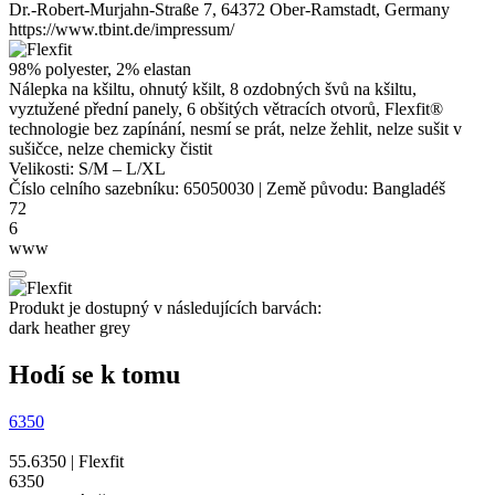
Dr.-Robert-Murjahn-Straße 7, 64372 Ober-Ramstadt, Germany
https://www.tbint.de/impressum/
98%
polyester
, 2%
elastan
Nálepka na kšiltu, ohnutý kšilt, 8 ozdobných švů na kšiltu,
vyztužené přední panely, 6 obšitých větracích otvorů,
Flexfit®
technologie
bez zapínání, nesmí se prát, nelze žehlit, nelze sušit v
sušičce, nelze chemicky čistit
Velikosti:
S/M
–
L/XL
Číslo celního sazebníku:
65050030
|
Země původu:
Bangladéš
72
6
www
Produkt je dostupný v následujících barvách:
dark heather grey
Hodí se k tomu
6350
55.6350 | Flexfit
6350