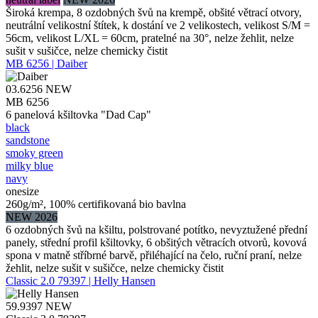
Široká krempa, 8 ozdobných švů na krempě, obšité větrací otvory,
neutrální velikostní štítek, k dostání ve 2 velikostech, velikost S/M =
56cm, velikost L/XL = 60cm, pratelné na 30°, nelze žehlit, nelze
sušit v sušičce, nelze chemicky čistit
MB 6256 | Daiber
03.6256
NEW
MB 6256
6 panelová kšiltovka "Dad Cap"
black
sandstone
smoky green
milky blue
navy
onesize
260g/m², 100% certifikovaná bio bavlna
NEW 2026
6 ozdobných švů na kšiltu, polstrované potítko, nevyztužené přední
panely, střední profil kšiltovky, 6 obšitých větracích otvorů, kovová
spona v matně stříbrné barvě, přiléhající na čelo, ruční praní, nelze
žehlit, nelze sušit v sušičce, nelze chemicky čistit
Classic 2.0 79397 | Helly Hansen
59.9397
NEW