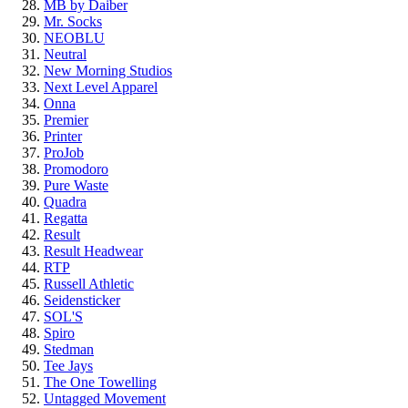
MB by Daiber
Mr. Socks
NEOBLU
Neutral
New Morning Studios
Next Level Apparel
Onna
Premier
Printer
ProJob
Promodoro
Pure Waste
Quadra
Regatta
Result
Result Headwear
RTP
Russell Athletic
Seidensticker
SOL'S
Spiro
Stedman
Tee Jays
The One Towelling
Untagged Movement