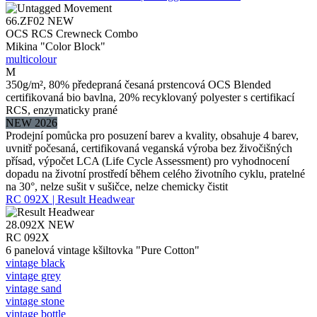
66.ZF02
NEW
OCS RCS Crewneck Combo
Mikina "Color Block"
multicolour
M
350g/m², 80% předepraná česaná prstencová OCS Blended
certifikovaná bio bavlna, 20% recyklovaný polyester s certifikací
RCS, enzymaticky prané
NEW 2026
Prodejní pomůcka pro posuzení barev a kvality, obsahuje 4 barev,
uvnitř počesaná, certifikovaná veganská výroba bez živočišných
přísad, výpočet LCA (Life Cycle Assessment) pro vyhodnocení
dopadu na životní prostředí během celého životního cyklu, pratelné
na 30°, nelze sušit v sušičce, nelze chemicky čistit
RC 092X | Result Headwear
28.092X
NEW
RC 092X
6 panelová vintage kšiltovka "Pure Cotton"
vintage black
vintage grey
vintage sand
vintage stone
vintage bottle