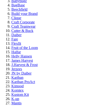
Babybugz
BagBase
Beechfield
Build your Brand
Clique
Craft Corporate
Craft Teamwear
Cutter & Buck
Daiber
Fare
Flexfit
Fruit of the Loom
Halfar
Helly Hansen
James Harvest
J.Harvest & Frost
Jerzees
JN by Daiber
Kariban
Kariban ProAct
Kimood
Korntex
Kustom Kit
K-up
Mantis