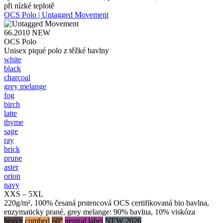
při nízké teplotě
OCS Polo | Untagged Movement
66.2010
NEW
OCS Polo
Unisex piqué polo z těžké bavlny
white
black
charcoal
grey melange
fog
birch
latte
thyme
sage
ray
brick
prune
aster
orion
navy
XXS – 5XL
220g/m², 100% česaná prstencová OCS certifikovaná bio bavlna,
enzymaticky prané, grey melange: 90% bavlna, 10% viskóza
heavy
combed
60°
neutral label
NEW 2026