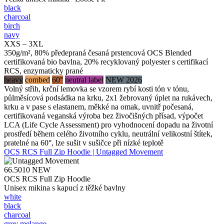
black
charcoal
birch
navy
XXS – 3XL
350g/m², 80% předepraná česaná prstencová OCS Blended
certifikovaná bio bavlna, 20% recyklovaný polyester s certifikací
RCS, enzymaticky prané
heavy
combed
60°
neutral label
NEW 2026
Volný střih, krční lemovka se vzorem rybí kosti tón v tónu,
půlměsícová podsádka na krku, 2x1 žebrovaný úplet na rukávech,
krku a v pase s elastanem, měkké na omak, uvnitř počesaná,
certifikovaná veganská výroba bez živočišných přísad, výpočet
LCA (Life Cycle Assessment) pro vyhodnocení dopadu na životní
prostředí během celého životního cyklu, neutrální velikostní štítek,
pratelné na 60°, lze sušit v sušičce při nízké teplotě
OCS RCS Full Zip Hoodie | Untagged Movement
66.5010
NEW
OCS RCS Full Zip Hoodie
Unisex mikina s kapucí z těžké bavlny
white
black
charcoal
grey melange