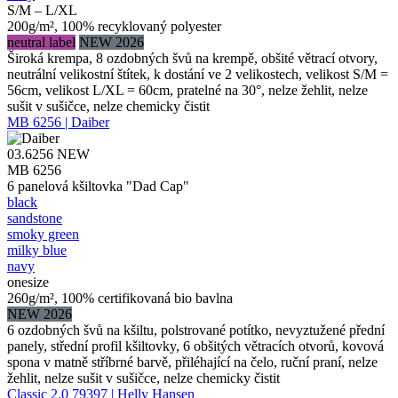
S/M – L/XL
200g/m², 100% recyklovaný polyester
neutral label
NEW 2026
Široká krempa, 8 ozdobných švů na krempě, obšité větrací otvory,
neutrální velikostní štítek, k dostání ve 2 velikostech, velikost S/M =
56cm, velikost L/XL = 60cm, pratelné na 30°, nelze žehlit, nelze
sušit v sušičce, nelze chemicky čistit
MB 6256 | Daiber
03.6256
NEW
MB 6256
6 panelová kšiltovka "Dad Cap"
black
sandstone
smoky green
milky blue
navy
onesize
260g/m², 100% certifikovaná bio bavlna
NEW 2026
6 ozdobných švů na kšiltu, polstrované potítko, nevyztužené přední
panely, střední profil kšiltovky, 6 obšitých větracích otvorů, kovová
spona v matně stříbrné barvě, přiléhající na čelo, ruční praní, nelze
žehlit, nelze sušit v sušičce, nelze chemicky čistit
Classic 2.0 79397 | Helly Hansen