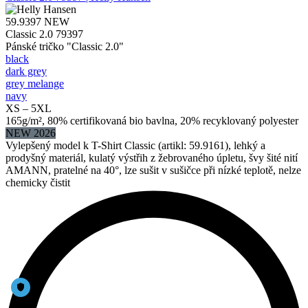
59.9397
NEW
Classic 2.0 79397
Pánské tričko "Classic 2.0"
black
dark grey
grey melange
navy
XS – 5XL
165g/m², 80% certifikovaná bio bavlna, 20% recyklovaný polyester
NEW 2026
Vylepšený model k T-Shirt Classic (artikl: 59.9161), lehký a
prodyšný materiál, kulatý výstřih z žebrovaného úpletu, švy šité nití
AMANN, pratelné na 40°, lze sušit v sušičce při nízké teplotě, nelze
chemicky čistit