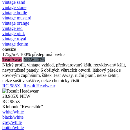
vintage sand
vintage stone
vintage bottle
vintage mustard
vintage orange
vintage red
vintage pink
vintage royal
vintage denim
onesize
175g/m², 100% předepraná bavlna
Tear Away
NEW 2026
Nízký profil, vintage vzhled, předtvarovaný kšilt, recyklovaný kšilt,
nevyztužené panely, 6 obšitých větracích otvorů, látkový pásek s
kovovým zapínáním, štítek Tear Away, ruční praní, nelze žehlit,
nelze sušit v sušičce, nelze chemicky čistit
RC 985X | Result Headwear
28.985X
NEW
RC 985X
Klobouk "Reversible"
white/​white
black/​white
grey/​white
bottle/​white