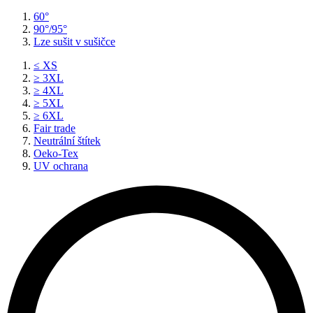
60°
90°/95°
Lze sušit v sušičce
≤ XS
≥ 3XL
≥ 4XL
≥ 5XL
≥ 6XL
Fair trade
Neutrální štítek
Oeko-Tex
UV ochrana