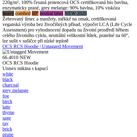
220g/m², 100% česaná prstencová OCS certifikovaná bio bavlna,
enzymaticky prané, grey melange: 90% bavlna, 10% viskóza
heavy
combed
60°
neutral label
NEW 2026
Žebrovaný límec a manžety, měkké na omak, certifikovaná
veganská výroba bez živočišných přísad, výpočet LCA (Life Cycle
Assessment) pro vyhodnocení dopadu na životní prostředí během
celého životního cyklu, neutrální velikostní štítek, pratelné na 60°,
lze sušit v sušičce při nízké teplotě
OCS RCS Hoodie | Untagged Movement
66.4010
NEW
OCS RCS Hoodie
Unisex mikina s kapucí
white
black
charcoal
grey melange
fog
birch
latte
thyme
sage
ray
brick
prune