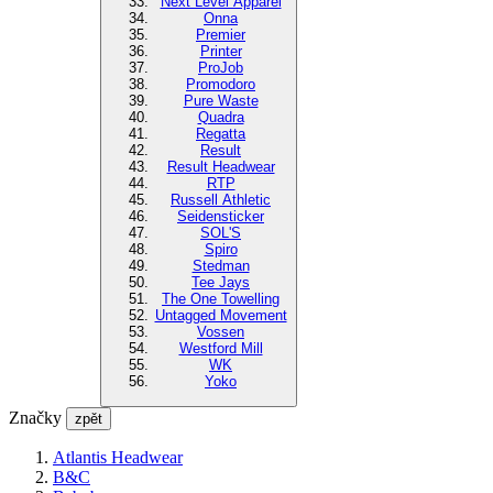
Next Level Apparel
Onna
Premier
Printer
ProJob
Promodoro
Pure Waste
Quadra
Regatta
Result
Result Headwear
RTP
Russell Athletic
Seidensticker
SOL'S
Spiro
Stedman
Tee Jays
The One Towelling
Untagged Movement
Vossen
Westford Mill
WK
Yoko
Značky
zpět
Atlantis Headwear
B&C