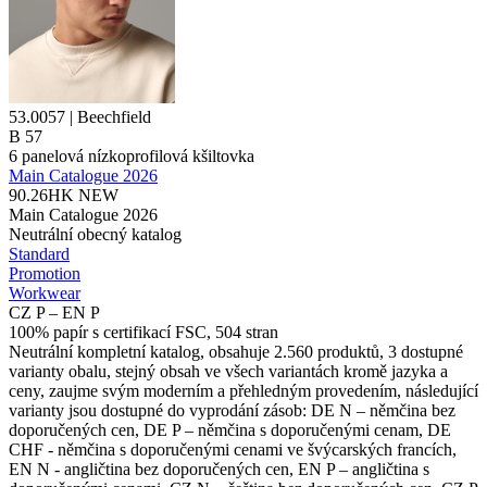
53.0057 | Beechfield
B 57
6 panelová nízkoprofilová kšiltovka
Main Catalogue 2026
90.26HK
NEW
Main Catalogue 2026
Neutrální obecný katalog
Standard
Promotion
Workwear
CZ P – EN P
100% papír s certifikací FSC, 504 stran
Neutrální kompletní katalog, obsahuje 2.560 produktů, 3 dostupné
varianty obalu, stejný obsah ve všech variantách kromě jazyka a
ceny, zaujme svým moderním a přehledným provedením, následující
varianty jsou dostupné do vyprodání zásob: DE N – němčina bez
doporučených cen, DE P – němčina s doporučenými cenam, DE
CHF - němčina s doporučenými cenami ve švýcarských francích,
EN N - angličtina bez doporučených cen, EN P – angličtina s