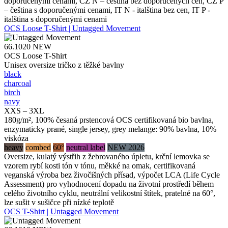
doporučenými cenami, CZ N – čeština bez doporučených cen, CZ P
– čeština s doporučenými cenami, IT N - italština bez cen, IT P -
italština s doporučenými cenami
OCS Loose T-Shirt | Untagged Movement
66.1020
NEW
OCS Loose T-Shirt
Unisex oversize tričko z těžké bavlny
black
charcoal
birch
navy
XXS – 3XL
180g/m², 100% česaná prstencová OCS certifikovaná bio bavlna,
enzymaticky prané, single jersey, grey melange: 90% bavlna, 10%
viskóza
heavy
combed
60°
neutral label
NEW 2026
Oversize, kulatý výstřih z žebrovaného úpletu, krční lemovka se
vzorem rybí kosti tón v tónu, měkké na omak, certifikovaná
veganská výroba bez živočišných přísad, výpočet LCA (Life Cycle
Assessment) pro vyhodnocení dopadu na životní prostředí během
celého životního cyklu, neutrální velikostní štítek, pratelné na 60°,
lze sušit v sušičce při nízké teplotě
OCS T-Shirt | Untagged Movement