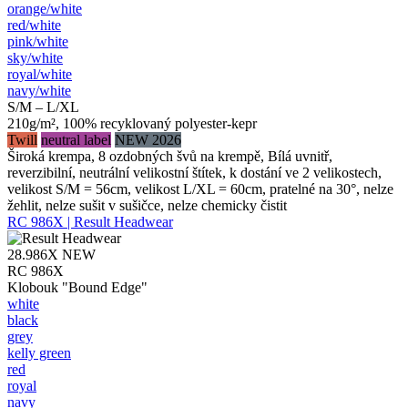
orange/​white
red/​white
pink/​white
sky/​white
royal/​white
navy/​white
S/M – L/XL
210g/m², 100% recyklovaný polyester-kepr
Twill
neutral label
NEW 2026
Široká krempa, 8 ozdobných švů na krempě, Bílá uvnitř,
reverzibilní, neutrální velikostní štítek, k dostání ve 2 velikostech,
velikost S/M = 56cm, velikost L/XL = 60cm, pratelné na 30°, nelze
žehlit, nelze sušit v sušičce, nelze chemicky čistit
RC 986X | Result Headwear
28.986X
NEW
RC 986X
Klobouk "Bound Edge"
white
black
grey
kelly green
red
royal
navy