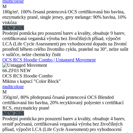
multicolour
M
180g/m², 100% česaná prstencová OCS certifikovaná bio bavlna,
enzymaticky prané, single jersey, grey melange: 90% bavlna, 10%
viskóza
NEW 2026
Prodejní pomůcka pro posuzení barev a kvality, obsahuje 9 barev,
certifikovaná veganská výroba bez živočišných přísad, výpočet
LCA (Life Cycle Assessment) pro vyhodnocení dopadu na životní
prostředí během celého životního cyklu, pratelné na 30°, nelze sušit
v sušičce, nelze chemicky čistit
OCS RCS Hoodie Combo | Untagged Movement
66.ZF03
NEW
OCS RCS Hoodie Combo
Mikina s kapucí "Color Block"
multicolour
M
350g/m², 80% předepraná česaná prstencová OCS Blended
certifikovaná bio bavlna, 20% recyklovaný polyester s certifikací
RCS, enzymaticky prané
NEW 2026
Prodejní pomůcka pro posuzení barev a kvality, obsahuje 4 barev,
uvnitř počesaná, certifikovaná veganská výroba bez živočišných
přísad, výpočet LCA (Life Cycle Assessment) pro vyhodnocení