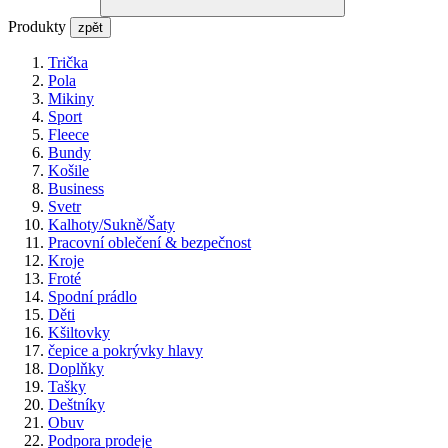
Produkty
zpět
Trička
Pola
Mikiny
Sport
Fleece
Bundy
Košile
Business
Svetr
Kalhoty/Sukně/Šaty
Pracovní oblečení & bezpečnost
Kroje
Froté
Spodní prádlo
Děti
Kšiltovky
čepice a pokrývky hlavy
Doplňky
Tašky
Deštníky
Obuv
Podpora prodeje