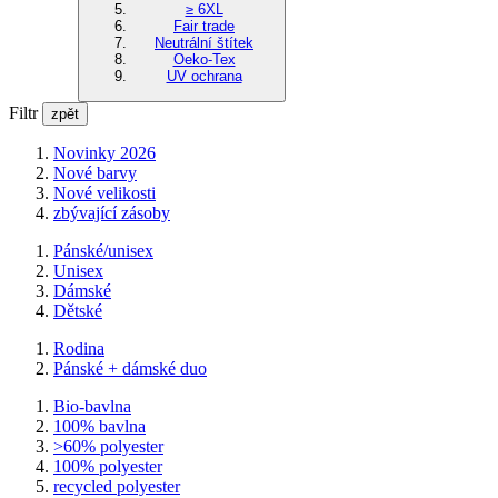
≥ 6XL
Fair trade
Neutrální štítek
Oeko-Tex
UV ochrana
Filtr
zpět
Novinky 2026
Nové barvy
Nové velikosti
zbývající zásoby
Pánské/unisex
Unisex
Dámské
Dětské
Rodina
Pánské + dámské duo
Bio-bavlna
100% bavlna
>60% polyester
100% polyester
recycled polyester