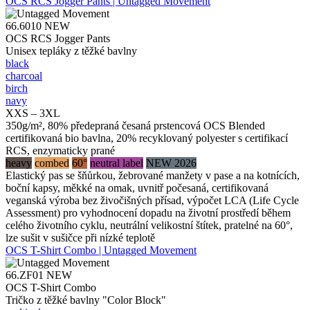
OCS RCS Jogger Pants | Untagged Movement
66.6010
NEW
OCS RCS Jogger Pants
Unisex tepláky z těžké bavlny
black
charcoal
birch
navy
XXS – 3XL
350g/m², 80% předepraná česaná prstencová OCS Blended
certifikovaná bio bavlna, 20% recyklovaný polyester s certifikací
RCS, enzymaticky prané
heavy
combed
60°
neutral label
NEW 2026
Elastický pas se šňůrkou, žebrované manžety v pase a na kotnících,
boční kapsy, měkké na omak, uvnitř počesaná, certifikovaná
veganská výroba bez živočišných přísad, výpočet LCA (Life Cycle
Assessment) pro vyhodnocení dopadu na životní prostředí během
celého životního cyklu, neutrální velikostní štítek, pratelné na 60°,
lze sušit v sušičce při nízké teplotě
OCS T-Shirt Combo | Untagged Movement
66.ZF01
NEW
OCS T-Shirt Combo
Tričko z těžké bavlny "Color Block"