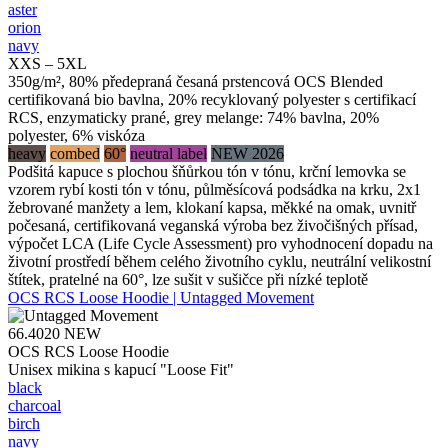
aster
orion
navy
XXS – 5XL
350g/m², 80% předepraná česaná prstencová OCS Blended
certifikovaná bio bavlna, 20% recyklovaný polyester s certifikací
RCS, enzymaticky prané, grey melange: 74% bavlna, 20%
polyester, 6% viskóza
heavy
combed
60°
neutral label
NEW 2026
Podšitá kapuce s plochou šňůrkou tón v tónu, krční lemovka se
vzorem rybí kosti tón v tónu, půlměsícová podsádka na krku, 2x1
žebrované manžety a lem, klokaní kapsa, měkké na omak, uvnitř
počesaná, certifikovaná veganská výroba bez živočišných přísad,
výpočet LCA (Life Cycle Assessment) pro vyhodnocení dopadu na
životní prostředí během celého životního cyklu, neutrální velikostní
štítek, pratelné na 60°, lze sušit v sušičce při nízké teplotě
OCS RCS Loose Hoodie | Untagged Movement
66.4020
NEW
OCS RCS Loose Hoodie
Unisex mikina s kapucí "Loose Fit"
black
charcoal
birch
navy