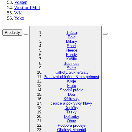
Vossen
Westford Mill
WK
Yoko
Produkty
Trička
Pola
Mikiny
Sport
Fleece
Bundy
Košile
Business
Svetr
Kalhoty/Sukně/Šaty
Pracovní oblečení & bezpečnost
Kroje
Froté
Spodní prádlo
Děti
Kšiltovky
čepice a pokrývky hlavy
Doplňky
Tašky
Deštníky
Obuv
Podpora prodeje
Obalový Materiál