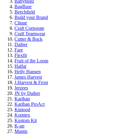
Babybugz
BagBase
Beechfield
Build your Brand
Clique
Craft Corporate
Craft Teamwear
Cutter & Buck
Daiber
Fare
Flexfit
Fruit of the Loom
Halfar
Helly Hansen
James Harvest
J.Harvest & Frost
Jerzees
JN by Daiber
Kariban
Kariban ProAct
Kimood
Korntex
Kustom Kit
K-up
Mantis