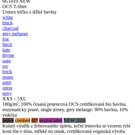
66.1010
NEW
OCS T-Shirt
Unisex tričko z těžké bavlny
white
black
charcoal
grey melange
fog
birch
latte
thyme
sage
ray
brick
prune
aster
orion
navy
XXS – 5XL
180g/m², 100% česaná prstencová OCS certifikovaná bio bavlna,
enzymaticky prané, single jersey, grey melange: 90% bavlna, 10%
viskóza
heavy
combed
60°
neutral label
NEW 2026
Kulatý výstřih z žebrovaného úpletu, krční lemovka se vzorem rybí
kosti tón v tónu, měkké na omak, certifikovaná veganská výroba