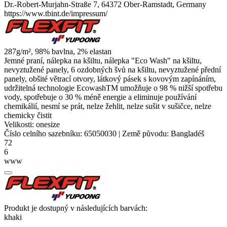
Dr.-Robert-Murjahn-Straße 7, 64372 Ober-Ramstadt, Germany
https://www.tbint.de/impressum/
287g/m², 98% bavlna, 2%
elastan
Jemné praní, nálepka na kšiltu, nálepka "Eco Wash" na kšiltu,
nevyztužené panely, 6 ozdobných švů na kšiltu, nevyztužené přední
panely, obšité větrací otvory, látkový pásek s kovovým zapínáním,
udržitelná technologie EcowashTM umožňuje o 98 % nižší spotřebu
vody, spotřebuje o 30 % méně energie a eliminuje používání
chemikálií, nesmí se prát, nelze žehlit, nelze sušit v sušičce, nelze
chemicky čistit
Velikosti:
onesize
Číslo celního sazebníku:
65050030
|
Země původu:
Bangladéš
72
6
www
Produkt je dostupný v následujících barvách:
khaki