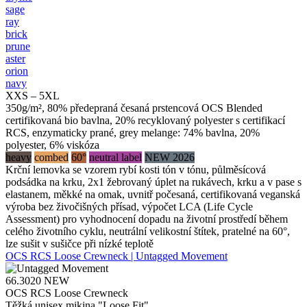
sage
ray
brick
prune
aster
orion
navy
XXS – 5XL
350g/m², 80% předepraná česaná prstencová OCS Blended
certifikovaná bio bavlna, 20% recyklovaný polyester s certifikací
RCS, enzymaticky prané, grey melange: 74% bavlna, 20%
polyester, 6% viskóza
heavy
combed
60°
neutral label
NEW 2026
Krční lemovka se vzorem rybí kosti tón v tónu, půlměsícová
podsádka na krku, 2x1 žebrovaný úplet na rukávech, krku a v pase s
elastanem, měkké na omak, uvnitř počesaná, certifikovaná veganská
výroba bez živočišných přísad, výpočet LCA (Life Cycle
Assessment) pro vyhodnocení dopadu na životní prostředí během
celého životního cyklu, neutrální velikostní štítek, pratelné na 60°,
lze sušit v sušičce při nízké teplotě
OCS RCS Loose Crewneck | Untagged Movement
66.3020
NEW
OCS RCS Loose Crewneck
Těžká unisex mikina "Loose Fit"