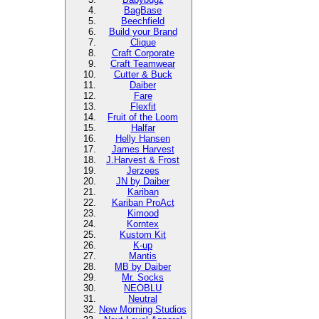
BagBase
Beechfield
Build your Brand
Clique
Craft Corporate
Craft Teamwear
Cutter & Buck
Daiber
Fare
Flexfit
Fruit of the Loom
Halfar
Helly Hansen
James Harvest
J.Harvest & Frost
Jerzees
JN by Daiber
Kariban
Kariban ProAct
Kimood
Korntex
Kustom Kit
K-up
Mantis
MB by Daiber
Mr. Socks
NEOBLU
Neutral
New Morning Studios