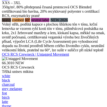
XXS – 3XL
350g/m², 80% předepraná česaná prstencová OCS Blended
certifikovaná bio bavlna, 20% recyklovaný polyester s certifikací
RCS, enzymaticky prané
heavy
combed
60°
neutral label
NEW 2026
Volný střih, podšitá kapuce s plochou šňůrkou tón v tónu, krční
lemovka se vzorem rybí kosti tón v tónu, půlměsícová podsádka na
krku, 2x1 žebrované manžety a lem, klokaní kapsa, měkké na omak,
uvnitř počesaná, certifikovaná veganská výroba bez živočišných
přísad, výpočet LCA (Life Cycle Assessment) pro vyhodnocení
dopadu na životní prostředí během celého životního cyklu, neutrální
velikostní štítek, pratelné na 60°, lze sušit v sušičce při nízké teplotě
OCS RCS Crewneck | Untagged Movement
66.3010
NEW
OCS RCS Crewneck
Těžká unisex mikina
white
black
charcoal
grey melange
fog
birch
latte
thyme