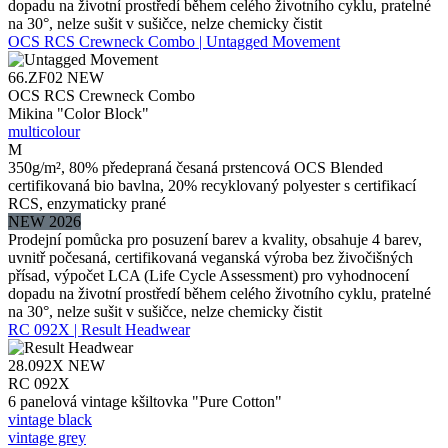
dopadu na životní prostředí během celého životního cyklu, pratelné
na 30°, nelze sušit v sušičce, nelze chemicky čistit
OCS RCS Crewneck Combo | Untagged Movement
66.ZF02
NEW
OCS RCS Crewneck Combo
Mikina "Color Block"
multicolour
M
350g/m², 80% předepraná česaná prstencová OCS Blended
certifikovaná bio bavlna, 20% recyklovaný polyester s certifikací
RCS, enzymaticky prané
NEW 2026
Prodejní pomůcka pro posuzení barev a kvality, obsahuje 4 barev,
uvnitř počesaná, certifikovaná veganská výroba bez živočišných
přísad, výpočet LCA (Life Cycle Assessment) pro vyhodnocení
dopadu na životní prostředí během celého životního cyklu, pratelné
na 30°, nelze sušit v sušičce, nelze chemicky čistit
RC 092X | Result Headwear
28.092X
NEW
RC 092X
6 panelová vintage kšiltovka "Pure Cotton"
vintage black
vintage grey