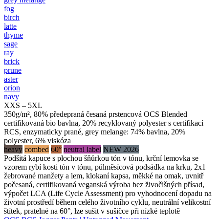
fog
birch
latte
thyme
sage
ray
brick
prune
aster
orion
navy
XXS – 5XL
350g/m², 80% předepraná česaná prstencová OCS Blended
certifikovaná bio bavlna, 20% recyklovaný polyester s certifikací
RCS, enzymaticky prané, grey melange: 74% bavlna, 20%
polyester, 6% viskóza
heavy
combed
60°
neutral label
NEW 2026
Podšitá kapuce s plochou šňůrkou tón v tónu, krční lemovka se
vzorem rybí kosti tón v tónu, půlměsícová podsádka na krku, 2x1
žebrované manžety a lem, klokaní kapsa, měkké na omak, uvnitř
počesaná, certifikovaná veganská výroba bez živočišných přísad,
výpočet LCA (Life Cycle Assessment) pro vyhodnocení dopadu na
životní prostředí během celého životního cyklu, neutrální velikostní
štítek, pratelné na 60°, lze sušit v sušičce při nízké teplotě