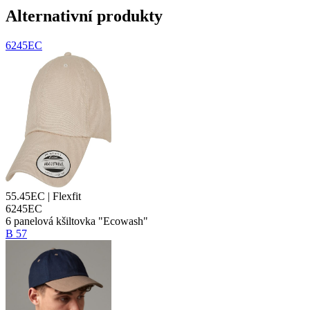
Alternativní produkty
6245EC
55.45EC | Flexfit
6245EC
6
panelová kšiltovka
"Ecowash"
B 57