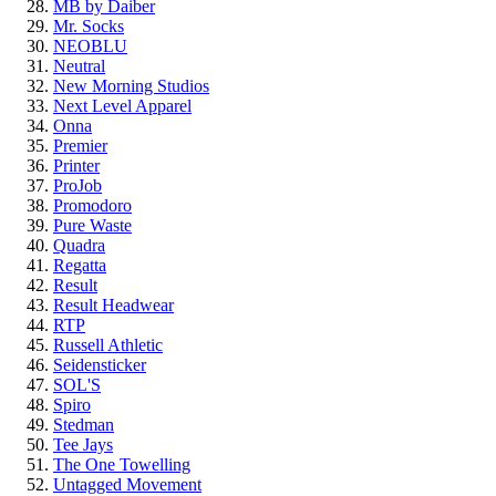
MB by Daiber
Mr. Socks
NEOBLU
Neutral
New Morning Studios
Next Level Apparel
Onna
Premier
Printer
ProJob
Promodoro
Pure Waste
Quadra
Regatta
Result
Result Headwear
RTP
Russell Athletic
Seidensticker
SOL'S
Spiro
Stedman
Tee Jays
The One Towelling
Untagged Movement