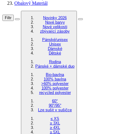
Obalový Materiál
Filtr
Novinky 2026
Nové barvy
Nové velikosti
zbývající zásoby
Pánské/unisex
Unisex
Dámské
Dětské
Rodina
Pánské + dámské duo
Bio-bavlna
100% bavlna
>60% polyester
100% polyester
recycled polyester
60°
90°/95°
Lze sušit v sušičce
≤ XS
≥ 3XL
≥ 4XL
≥ 5XL