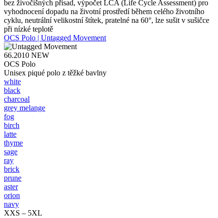
bez živočišných přísad, výpočet LCA (Life Cycle Assessment) pro
vyhodnocení dopadu na životní prostředí během celého životního
cyklu, neutrální velikostní štítek, pratelné na 60°, lze sušit v sušičce
při nízké teplotě
OCS Polo | Untagged Movement
66.2010
NEW
OCS Polo
Unisex piqué polo z těžké bavlny
white
black
charcoal
grey melange
fog
birch
latte
thyme
sage
ray
brick
prune
aster
orion
navy
XXS – 5XL