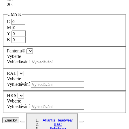
CMYK
C
M
Y
K
Pantonu®
Vyberte
Vyhledávání
RAL
Vyberte
Vyhledávání
HKS
Vyberte
Vyhledávání
Značky
Atlantis Headwear
B&C
Babybugz