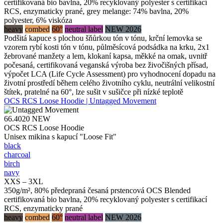
certifikovaná bio bavlna, 20% recyklovaný polyester s certifikací
RCS, enzymaticky prané, grey melange: 74% bavlna, 20%
polyester, 6% viskóza
heavy
combed
60°
neutral label
NEW 2026
Podšitá kapuce s plochou šňůrkou tón v tónu, krční lemovka se
vzorem rybí kosti tón v tónu, půlměsícová podsádka na krku, 2x1
žebrované manžety a lem, klokaní kapsa, měkké na omak, uvnitř
počesaná, certifikovaná veganská výroba bez živočišných přísad,
výpočet LCA (Life Cycle Assessment) pro vyhodnocení dopadu na
životní prostředí během celého životního cyklu, neutrální velikostní
štítek, pratelné na 60°, lze sušit v sušičce při nízké teplotě
OCS RCS Loose Hoodie | Untagged Movement
66.4020
NEW
OCS RCS Loose Hoodie
Unisex mikina s kapucí "Loose Fit"
black
charcoal
birch
navy
XXS – 3XL
350g/m², 80% předepraná česaná prstencová OCS Blended
certifikovaná bio bavlna, 20% recyklovaný polyester s certifikací
RCS, enzymaticky prané
heavy
combed
60°
neutral label
NEW 2026