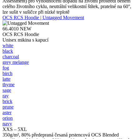
Assessment) pro vyhodnocení dopadu na životní prostředí během
celého životního cyklu, neutrální velikostní štítek, pratelné na 60°,
lze sušit v sušičce při nízké teplotě
OCS RCS Hoodie | Untagged Movement
66.4010
NEW
OCS RCS Hoodie
Unisex mikina s kapucí
white
black
charcoal
grey melange
fog
birch
latte
thyme
sage
ray
brick
prune
aster
orion
navy
XXS – 5XL
350g/m², 80% předepraná česaná prstencová OCS Blended