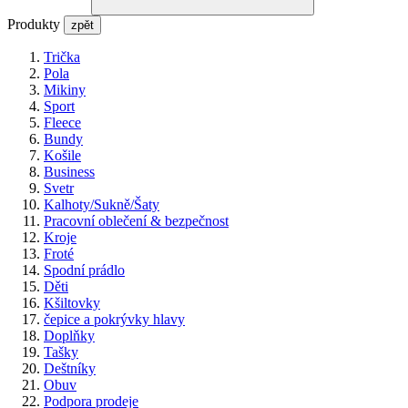
Produkty
zpět
Trička
Pola
Mikiny
Sport
Fleece
Bundy
Košile
Business
Svetr
Kalhoty/Sukně/Šaty
Pracovní oblečení & bezpečnost
Kroje
Froté
Spodní prádlo
Děti
Kšiltovky
čepice a pokrývky hlavy
Doplňky
Tašky
Deštníky
Obuv
Podpora prodeje