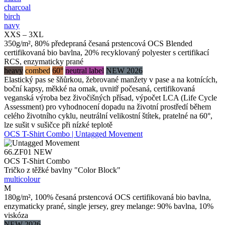
charcoal
birch
navy
XXS – 3XL
350g/m², 80% předepraná česaná prstencová OCS Blended
certifikovaná bio bavlna, 20% recyklovaný polyester s certifikací
RCS, enzymaticky prané
heavy
combed
60°
neutral label
NEW 2026
Elastický pas se šňůrkou, žebrované manžety v pase a na kotnících,
boční kapsy, měkké na omak, uvnitř počesaná, certifikovaná
veganská výroba bez živočišných přísad, výpočet LCA (Life Cycle
Assessment) pro vyhodnocení dopadu na životní prostředí během
celého životního cyklu, neutrální velikostní štítek, pratelné na 60°,
lze sušit v sušičce při nízké teplotě
OCS T-Shirt Combo | Untagged Movement
66.ZF01
NEW
OCS T-Shirt Combo
Tričko z těžké bavlny "Color Block"
multicolour
M
180g/m², 100% česaná prstencová OCS certifikovaná bio bavlna,
enzymaticky prané, single jersey, grey melange: 90% bavlna, 10%
viskóza
NEW 2026