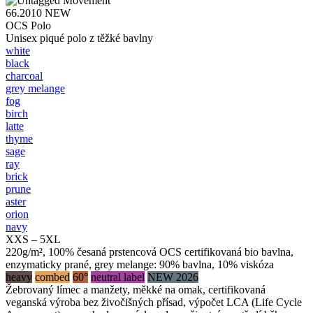
66.2010
NEW
OCS Polo
Unisex piqué polo z těžké bavlny
white
black
charcoal
grey melange
fog
birch
latte
thyme
sage
ray
brick
prune
aster
orion
navy
XXS – 5XL
220g/m², 100% česaná prstencová OCS certifikovaná bio bavlna,
enzymaticky prané, grey melange: 90% bavlna, 10% viskóza
heavy
combed
60°
neutral label
NEW 2026
Žebrovaný límec a manžety, měkké na omak, certifikovaná
veganská výroba bez živočišných přísad, výpočet LCA (Life Cycle