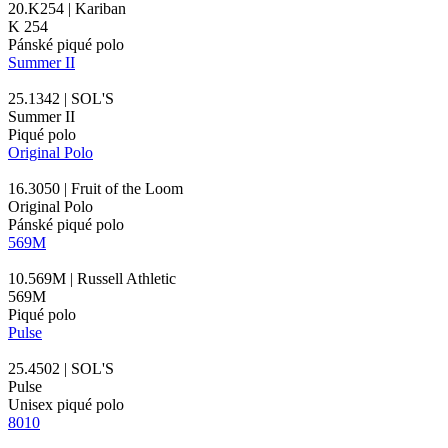
20.K254 | Kariban
K 254
Pánské piqué polo
Summer II
25.1342 | SOL'S
Summer II
Piqué polo
Original Polo
16.3050 | Fruit of the Loom
Original Polo
Pánské piqué polo
569M
10.569M | Russell Athletic
569M
Piqué polo
Pulse
25.4502 | SOL'S
Pulse
Unisex piqué polo
8010