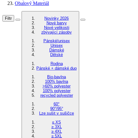
Obalový Materiál
Filtr
Novinky 2026
Nové barvy
Nové velikosti
zbývající zásoby
Pánské/unisex
Unisex
Dámské
Dětské
Rodina
Pánské + dámské duo
Bio-bavlna
100% bavlna
>60% polyester
100% polyester
recycled polyester
60°
90°/95°
Lze sušit v sušičce
≤ XS
≥ 3XL
≥ 4XL
≥ 5XL