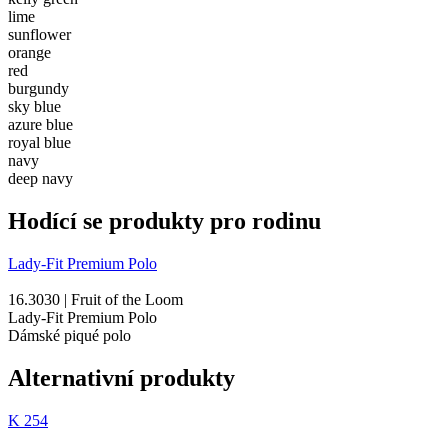
lime
sunflower
orange
red
burgundy
sky blue
azure blue
royal blue
navy
deep navy
Hodící se produkty pro rodinu
Lady-Fit Premium Polo
16.3030 | Fruit of the Loom
Lady-Fit Premium Polo
Dámské piqué polo
Alternativní produkty
K 254