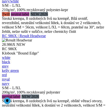
navy/​white
S/M – L/XL
210g/m², 100% recyklovaný polyester-kepr
Twill
neutral label
NEW 2026
Široká krempa, 8 ozdobných švů na krempě, Bílá uvnitř,
reverzibilní, neutrální velikostní štítek, k dostání ve 2 velikostech,
velikost S/M = 56cm, velikost L/XL = 60cm, pratelné na 30°, nelze
žehlit, nelze sušit v sušičce, nelze chemicky čistit
RC 986X | Result Headwear
28.986X
NEW
RC 986X
Klobouk "Bound Edge"
white
black
grey
kelly green
red
royal
navy
S/M – L/XL
200g/m², 100% recyklovaný polyester
neutral label
NEW 2026
Široká krempa, 8 ozdobných švů na krempě, obšité větrací otvory,
neutrální velikostní štítek, k dostání ve 2 velikostech, velikost S/M =