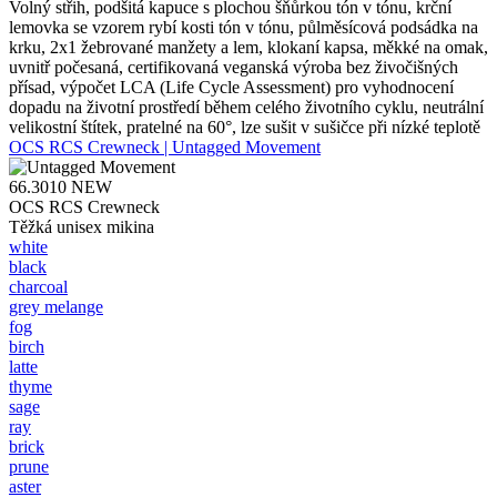
Volný střih, podšitá kapuce s plochou šňůrkou tón v tónu, krční
lemovka se vzorem rybí kosti tón v tónu, půlměsícová podsádka na
krku, 2x1 žebrované manžety a lem, klokaní kapsa, měkké na omak,
uvnitř počesaná, certifikovaná veganská výroba bez živočišných
přísad, výpočet LCA (Life Cycle Assessment) pro vyhodnocení
dopadu na životní prostředí během celého životního cyklu, neutrální
velikostní štítek, pratelné na 60°, lze sušit v sušičce při nízké teplotě
OCS RCS Crewneck | Untagged Movement
66.3010
NEW
OCS RCS Crewneck
Těžká unisex mikina
white
black
charcoal
grey melange
fog
birch
latte
thyme
sage
ray
brick
prune
aster