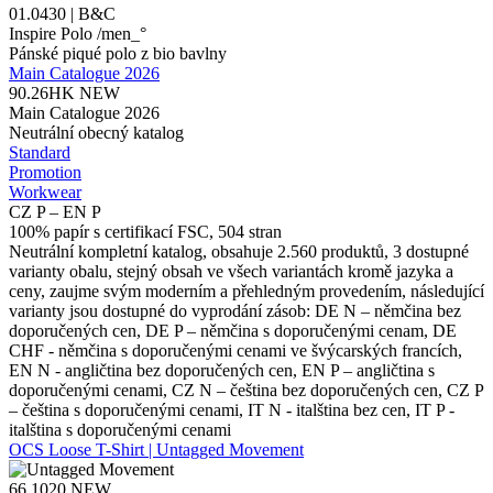
01.0430 | B&C
Inspire Polo /men_°
Pánské piqué polo z bio bavlny
Main Catalogue 2026
90.26HK
NEW
Main Catalogue 2026
Neutrální obecný katalog
Standard
Promotion
Workwear
CZ P – EN P
100% papír s certifikací FSC, 504 stran
Neutrální kompletní katalog, obsahuje 2.560 produktů, 3 dostupné
varianty obalu, stejný obsah ve všech variantách kromě jazyka a
ceny, zaujme svým moderním a přehledným provedením, následující
varianty jsou dostupné do vyprodání zásob: DE N – němčina bez
doporučených cen, DE P – němčina s doporučenými cenam, DE
CHF - němčina s doporučenými cenami ve švýcarských francích,
EN N - angličtina bez doporučených cen, EN P – angličtina s
doporučenými cenami, CZ N – čeština bez doporučených cen, CZ P
– čeština s doporučenými cenami, IT N - italština bez cen, IT P -
italština s doporučenými cenami
OCS Loose T-Shirt | Untagged Movement
66.1020
NEW