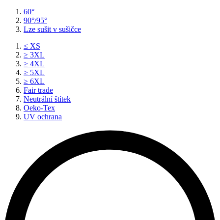
60°
90°/95°
Lze sušit v sušičce
≤ XS
≥ 3XL
≥ 4XL
≥ 5XL
≥ 6XL
Fair trade
Neutrální štítek
Oeko-Tex
UV ochrana