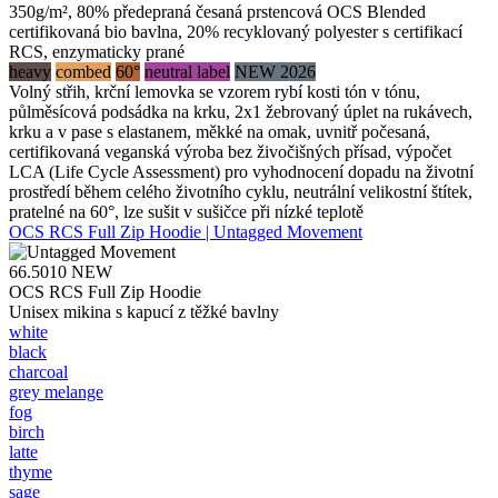
350g/m², 80% předepraná česaná prstencová OCS Blended
certifikovaná bio bavlna, 20% recyklovaný polyester s certifikací
RCS, enzymaticky prané
heavy
combed
60°
neutral label
NEW 2026
Volný střih, krční lemovka se vzorem rybí kosti tón v tónu,
půlměsícová podsádka na krku, 2x1 žebrovaný úplet na rukávech,
krku a v pase s elastanem, měkké na omak, uvnitř počesaná,
certifikovaná veganská výroba bez živočišných přísad, výpočet
LCA (Life Cycle Assessment) pro vyhodnocení dopadu na životní
prostředí během celého životního cyklu, neutrální velikostní štítek,
pratelné na 60°, lze sušit v sušičce při nízké teplotě
OCS RCS Full Zip Hoodie | Untagged Movement
66.5010
NEW
OCS RCS Full Zip Hoodie
Unisex mikina s kapucí z těžké bavlny
white
black
charcoal
grey melange
fog
birch
latte
thyme
sage