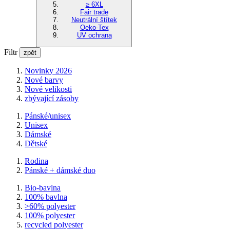
≥ 6XL
Fair trade
Neutrální štítek
Oeko-Tex
UV ochrana
Filtr
zpět
Novinky 2026
Nové barvy
Nové velikosti
zbývající zásoby
Pánské/unisex
Unisex
Dámské
Dětské
Rodina
Pánské + dámské duo
Bio-bavlna
100% bavlna
>60% polyester
100% polyester
recycled polyester