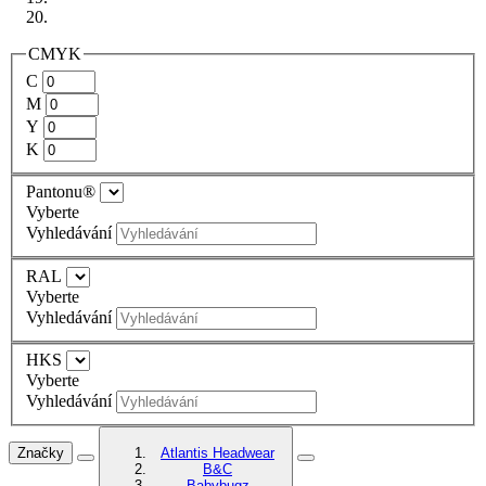
CMYK
C
M
Y
K
Pantonu®
Vyberte
Vyhledávání
RAL
Vyberte
Vyhledávání
HKS
Vyberte
Vyhledávání
Značky
Atlantis Headwear
B&C
Babybugz