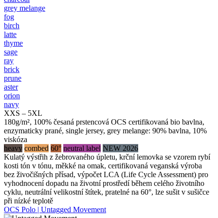
grey melange
fog
birch
latte
thyme
sage
ray
brick
prune
aster
orion
navy
XXS – 5XL
180g/m², 100% česaná prstencová OCS certifikovaná bio bavlna,
enzymaticky prané, single jersey, grey melange: 90% bavlna, 10%
viskóza
heavy
combed
60°
neutral label
NEW 2026
Kulatý výstřih z žebrovaného úpletu, krční lemovka se vzorem rybí
kosti tón v tónu, měkké na omak, certifikovaná veganská výroba
bez živočišných přísad, výpočet LCA (Life Cycle Assessment) pro
vyhodnocení dopadu na životní prostředí během celého životního
cyklu, neutrální velikostní štítek, pratelné na 60°, lze sušit v sušičce
při nízké teplotě
OCS Polo | Untagged Movement