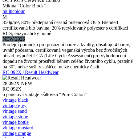
OCS RCS Crewneck Combo
Mikina "Color Block"
multicolour
M
350g/m², 80% předepraná česaná prstencová OCS Blended
certifikovaná bio bavlna, 20% recyklovaný polyester s certifikací
RCS, enzymaticky prané
NEW 2026
Prodejní pomůcka pro posuzení barev a kvality, obsahuje 4 barev,
uvnitř počesaná, certifikovaná veganská výroba bez živočišných
přísad, výpočet LCA (Life Cycle Assessment) pro vyhodnocení
dopadu na životní prostředí během celého životního cyklu, pratelné
na 30°, nelze sušit v sušičce, nelze chemicky čistit
RC 092X | Result Headwear
28.092X
NEW
RC 092X
6 panelová vintage kšiltovka "Pure Cotton"
vintage black
vintage grey
vintage sand
vintage stone
vintage bottle
vintage mustard
vintage orange