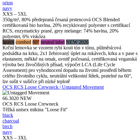
orion
navy
XXS – 5XL
350g/m², 80% předepraná česaná prstencová OCS Blended
certifikovaná bio bavlna, 20% recyklovaný polyester s certifikací
RCS, enzymaticky prané, grey melange: 74% bavlna, 20%
polyester, 6% viskóza
heavy
combed
60°
neutral label
NEW 2026
Krční lemovka se vzorem rybí kosti tón v tónu, půlměsícová
podsádka na krku, 2x1 žebrovaný úplet na rukávech, krku a v pase s
elastanem, měkké na omak, uvnitř počesaná, certifikovaná veganská
výroba bez živočišných přísad, výpočet LCA (Life Cycle
Assessment) pro vyhodnocení dopadu na životní prostředí během
celého životního cyklu, neutrální velikostní štítek, pratelné na 60°,
lze sušit v sušičce při nízké teplotě
OCS RCS Loose Crewneck | Untagged Movement
66.3020
NEW
OCS RCS Loose Crewneck
Těžká unisex mikina "Loose Fit"
black
charcoal
birch
navy
XXS – 3XL