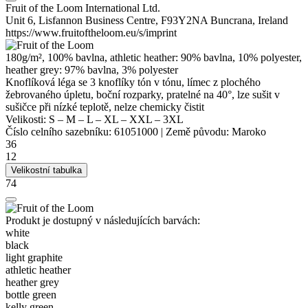
Fruit of the Loom International Ltd.
Unit 6, Lisfannon Business Centre, F93Y2NA Buncrana, Ireland
https://www.fruitoftheloom.eu/s/imprint
180g/m², 100% bavlna, athletic
heather
: 90% bavlna, 10%
polyester
,
heather
grey: 97% bavlna, 3%
polyester
Knoflíková léga se 3 knoflíky tón v tónu, límec z
ploché
ho
žebrovaného úpletu, boční rozparky, pratelné na 40°, lze sušit v
sušičce při nízké teplotě, nelze chemicky čistit
Velikosti:
S
–
M
–
L
–
XL
–
XXL
–
3XL
Číslo celního sazebníku:
61051000
|
Země původu:
Maroko
36
12
Velikostní tabulka
74
Produkt je dostupný v následujících barvách:
white
black
light graphite
athletic heather
heather grey
bottle green
kelly green