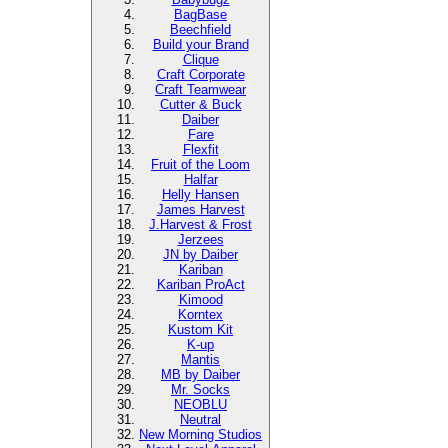
BagBase
Beechfield
Build your Brand
Clique
Craft Corporate
Craft Teamwear
Cutter & Buck
Daiber
Fare
Flexfit
Fruit of the Loom
Halfar
Helly Hansen
James Harvest
J.Harvest & Frost
Jerzees
JN by Daiber
Kariban
Kariban ProAct
Kimood
Korntex
Kustom Kit
K-up
Mantis
MB by Daiber
Mr. Socks
NEOBLU
Neutral
New Morning Studios