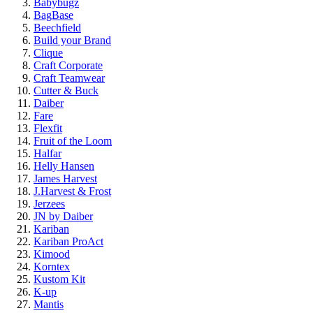
Babybugz
BagBase
Beechfield
Build your Brand
Clique
Craft Corporate
Craft Teamwear
Cutter & Buck
Daiber
Fare
Flexfit
Fruit of the Loom
Halfar
Helly Hansen
James Harvest
J.Harvest & Frost
Jerzees
JN by Daiber
Kariban
Kariban ProAct
Kimood
Korntex
Kustom Kit
K-up
Mantis