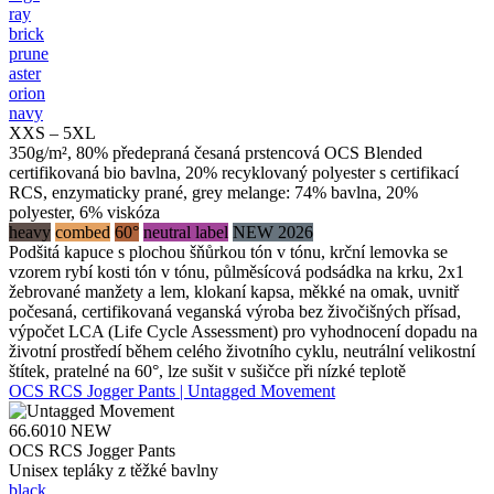
ray
brick
prune
aster
orion
navy
XXS – 5XL
350g/m², 80% předepraná česaná prstencová OCS Blended
certifikovaná bio bavlna, 20% recyklovaný polyester s certifikací
RCS, enzymaticky prané, grey melange: 74% bavlna, 20%
polyester, 6% viskóza
heavy
combed
60°
neutral label
NEW 2026
Podšitá kapuce s plochou šňůrkou tón v tónu, krční lemovka se
vzorem rybí kosti tón v tónu, půlměsícová podsádka na krku, 2x1
žebrované manžety a lem, klokaní kapsa, měkké na omak, uvnitř
počesaná, certifikovaná veganská výroba bez živočišných přísad,
výpočet LCA (Life Cycle Assessment) pro vyhodnocení dopadu na
životní prostředí během celého životního cyklu, neutrální velikostní
štítek, pratelné na 60°, lze sušit v sušičce při nízké teplotě
OCS RCS Jogger Pants | Untagged Movement
66.6010
NEW
OCS RCS Jogger Pants
Unisex tepláky z těžké bavlny
black