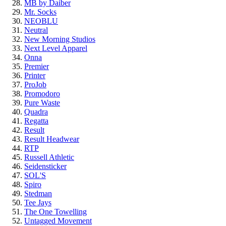
MB by Daiber
Mr. Socks
NEOBLU
Neutral
New Morning Studios
Next Level Apparel
Onna
Premier
Printer
ProJob
Promodoro
Pure Waste
Quadra
Regatta
Result
Result Headwear
RTP
Russell Athletic
Seidensticker
SOL'S
Spiro
Stedman
Tee Jays
The One Towelling
Untagged Movement