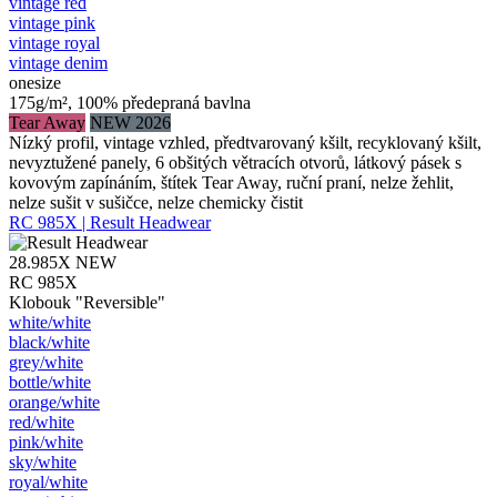
vintage red
vintage pink
vintage royal
vintage denim
onesize
175g/m², 100% předepraná bavlna
Tear Away
NEW 2026
Nízký profil, vintage vzhled, předtvarovaný kšilt, recyklovaný kšilt,
nevyztužené panely, 6 obšitých větracích otvorů, látkový pásek s
kovovým zapínáním, štítek Tear Away, ruční praní, nelze žehlit,
nelze sušit v sušičce, nelze chemicky čistit
RC 985X | Result Headwear
28.985X
NEW
RC 985X
Klobouk "Reversible"
white/​white
black/​white
grey/​white
bottle/​white
orange/​white
red/​white
pink/​white
sky/​white
royal/​white