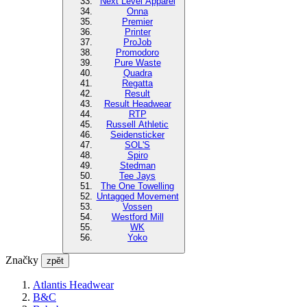
Next Level Apparel
Onna
Premier
Printer
ProJob
Promodoro
Pure Waste
Quadra
Regatta
Result
Result Headwear
RTP
Russell Athletic
Seidensticker
SOL'S
Spiro
Stedman
Tee Jays
The One Towelling
Untagged Movement
Vossen
Westford Mill
WK
Yoko
Značky
zpět
Atlantis Headwear
B&C