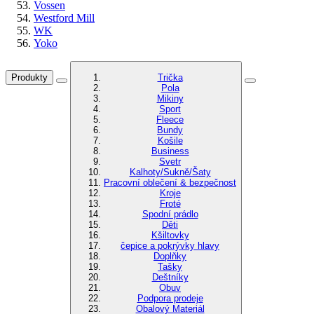
Vossen
Westford Mill
WK
Yoko
Produkty
Trička
Pola
Mikiny
Sport
Fleece
Bundy
Košile
Business
Svetr
Kalhoty/Sukně/Šaty
Pracovní oblečení & bezpečnost
Kroje
Froté
Spodní prádlo
Děti
Kšiltovky
čepice a pokrývky hlavy
Doplňky
Tašky
Deštníky
Obuv
Podpora prodeje
Obalový Materiál