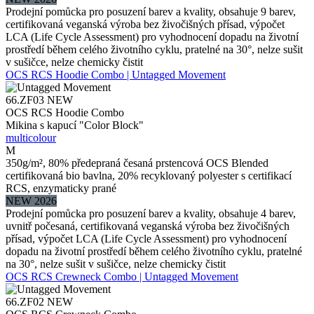
Prodejní pomůcka pro posuzení barev a kvality, obsahuje 9 barev,
certifikovaná veganská výroba bez živočišných přísad, výpočet
LCA (Life Cycle Assessment) pro vyhodnocení dopadu na životní
prostředí během celého životního cyklu, pratelné na 30°, nelze sušit
v sušičce, nelze chemicky čistit
OCS RCS Hoodie Combo | Untagged Movement
66.ZF03
NEW
OCS RCS Hoodie Combo
Mikina s kapucí "Color Block"
multicolour
M
350g/m², 80% předepraná česaná prstencová OCS Blended
certifikovaná bio bavlna, 20% recyklovaný polyester s certifikací
RCS, enzymaticky prané
NEW 2026
Prodejní pomůcka pro posuzení barev a kvality, obsahuje 4 barev,
uvnitř počesaná, certifikovaná veganská výroba bez živočišných
přísad, výpočet LCA (Life Cycle Assessment) pro vyhodnocení
dopadu na životní prostředí během celého životního cyklu, pratelné
na 30°, nelze sušit v sušičce, nelze chemicky čistit
OCS RCS Crewneck Combo | Untagged Movement
66.ZF02
NEW