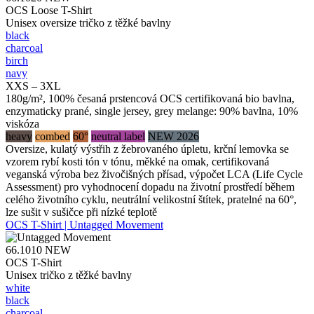
OCS Loose T-Shirt
Unisex oversize tričko z těžké bavlny
black
charcoal
birch
navy
XXS – 3XL
180g/m², 100% česaná prstencová OCS certifikovaná bio bavlna,
enzymaticky prané, single jersey, grey melange: 90% bavlna, 10%
viskóza
heavy
combed
60°
neutral label
NEW 2026
Oversize, kulatý výstřih z žebrovaného úpletu, krční lemovka se
vzorem rybí kosti tón v tónu, měkké na omak, certifikovaná
veganská výroba bez živočišných přísad, výpočet LCA (Life Cycle
Assessment) pro vyhodnocení dopadu na životní prostředí během
celého životního cyklu, neutrální velikostní štítek, pratelné na 60°,
lze sušit v sušičce při nízké teplotě
OCS T-Shirt | Untagged Movement
66.1010
NEW
OCS T-Shirt
Unisex tričko z těžké bavlny
white
black
charcoal