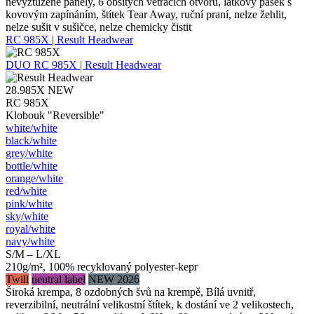
nevyztužené panely, 6 obšitých větracích otvorů, látkový pásek s
kovovým zapínáním, štítek Tear Away, ruční praní, nelze žehlit,
nelze sušit v sušičce, nelze chemicky čistit
RC 985X | Result Headwear
DUO
RC 985X | Result Headwear
28.985X
NEW
RC 985X
Klobouk "Reversible"
white/​white
black/​white
grey/​white
bottle/​white
orange/​white
red/​white
pink/​white
sky/​white
royal/​white
navy/​white
S/M – L/XL
210g/m², 100% recyklovaný polyester-kepr
Twill
neutral label
NEW 2026
Široká krempa, 8 ozdobných švů na krempě, Bílá uvnitř,
reverzibilní, neutrální velikostní štítek, k dostání ve 2 velikostech,