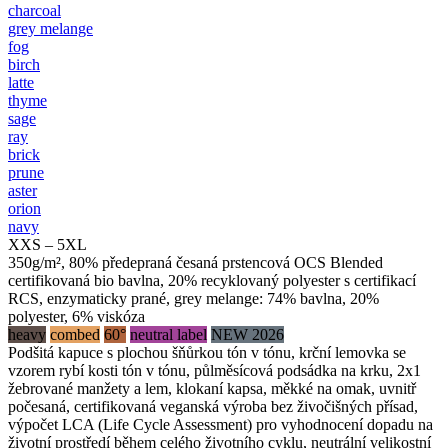
charcoal
grey melange
fog
birch
latte
thyme
sage
ray
brick
prune
aster
orion
navy
XXS – 5XL
350g/m², 80% předepraná česaná prstencová OCS Blended
certifikovaná bio bavlna, 20% recyklovaný polyester s certifikací
RCS, enzymaticky prané, grey melange: 74% bavlna, 20%
polyester, 6% viskóza
heavy
combed
60°
neutral label
NEW 2026
Podšitá kapuce s plochou šňůrkou tón v tónu, krční lemovka se
vzorem rybí kosti tón v tónu, půlměsícová podsádka na krku, 2x1
žebrované manžety a lem, klokaní kapsa, měkké na omak, uvnitř
počesaná, certifikovaná veganská výroba bez živočišných přísad,
výpočet LCA (Life Cycle Assessment) pro vyhodnocení dopadu na
životní prostředí během celého životního cyklu, neutrální velikostní