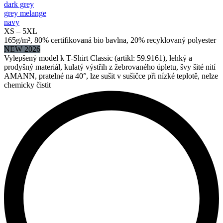
dark grey
grey melange
navy
XS – 5XL
165g/m², 80% certifikovaná bio bavlna, 20% recyklovaný polyester
NEW 2026
Vylepšený model k T-Shirt Classic (artikl: 59.9161), lehký a
prodyšný materiál, kulatý výstřih z žebrovaného úpletu, švy šité nití
AMANN, pratelné na 40°, lze sušit v sušičce při nízké teplotě, nelze
chemicky čistit