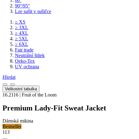
60°
90°/95°
Lze sušit v sušičce
≤ XS
≥ 3XL
≥ 4XL
≥ 5XL
≥ 6XL
Fair trade
Neutrální štítek
Oeko-Tex
UV ochrana
Hledat
Velikostní tabulka
16.2116 | Fruit of the Loom
Premium Lady-Fit Sweat Jacket
Dámská mikina
Bestseller
113