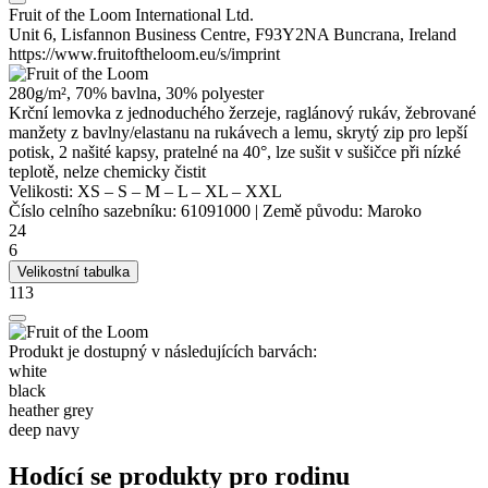
Fruit of the Loom International Ltd.
Unit 6, Lisfannon Business Centre, F93Y2NA Buncrana, Ireland
https://www.fruitoftheloom.eu/s/imprint
280g/m², 70% bavlna, 30%
polyester
Krční lemovka
z jednoduchého žerzeje, raglánový rukáv, žebrované
manžety z bavlny/elastanu na rukávech a lemu, skrytý zip pro lepší
potisk, 2 našité kapsy, pratelné na 40°, lze sušit v sušičce při nízké
teplotě, nelze chemicky čistit
Velikosti:
XS
–
S
–
M
–
L
–
XL
–
XXL
Číslo celního sazebníku:
61091000
|
Země původu:
Maroko
24
6
Velikostní tabulka
113
Produkt je dostupný v následujících barvách:
white
black
heather grey
deep navy
Hodící se produkty pro rodinu