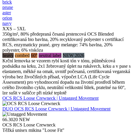
brick
prune
aster
orion
navy
XXS – 5XL
350g/m², 80% předepraná česaná prstencová OCS Blended
certifikovaná bio bavlna, 20% recyklovaný polyester s certifikací
RCS, enzymaticky prané, grey melange: 74% bavlna, 20%
polyester, 6% viskóza
heavy
combed
60°
neutral label
NEW 2026
Krční lemovka se vzorem rybí kosti tón v tónu, půlměsícová
podsádka na krku, 2x1 žebrovaný úplet na rukávech, krku a v pase s
elastanem, měkké na omak, uvnitř počesaná, certifikovaná veganská
výroba bez živočišných přísad, výpočet LCA (Life Cycle
Assessment) pro vyhodnocení dopadu na životní prostředí během
celého životního cyklu, neutrální velikostní štítek, pratelné na 60°,
lze sušit v sušičce při nízké teplotě
OCS RCS Loose Crewneck | Untagged Movement
DUO
OCS RCS Loose Crewneck | Untagged Movement
66.3020
NEW
OCS RCS Loose Crewneck
Těžká unisex mikina "Loose Fit"