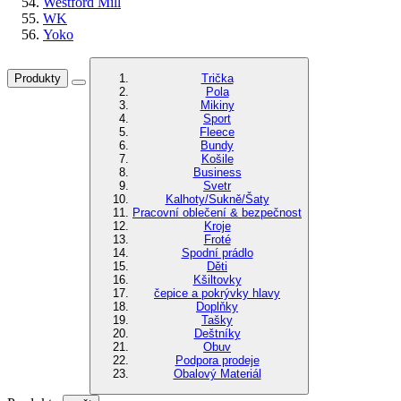
Westford Mill
WK
Yoko
Produkty
Trička
Pola
Mikiny
Sport
Fleece
Bundy
Košile
Business
Svetr
Kalhoty/Sukně/Šaty
Pracovní oblečení & bezpečnost
Kroje
Froté
Spodní prádlo
Děti
Kšiltovky
čepice a pokrývky hlavy
Doplňky
Tašky
Deštníky
Obuv
Podpora prodeje
Obalový Materiál