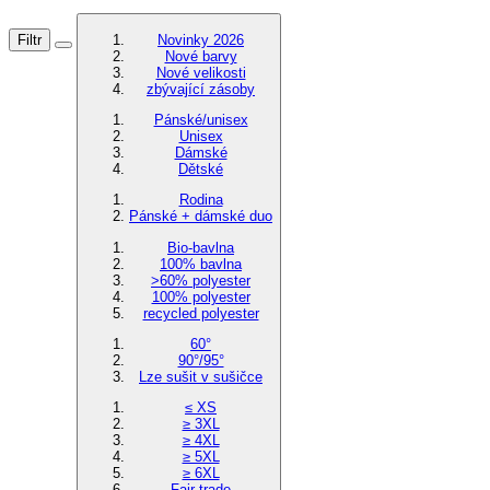
Filtr
Novinky 2026
Nové barvy
Nové velikosti
zbývající zásoby
Pánské/unisex
Unisex
Dámské
Dětské
Rodina
Pánské + dámské duo
Bio-bavlna
100% bavlna
>60% polyester
100% polyester
recycled polyester
60°
90°/95°
Lze sušit v sušičce
≤ XS
≥ 3XL
≥ 4XL
≥ 5XL
≥ 6XL
Fair trade