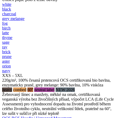
white
black
charcoal
grey melange
fog
birch
latte
thyme
sage
ray
brick
prune
aster
orion
navy
XXS – 5XL
220g/m², 100% česaná prstencová OCS certifikovaná bio bavlna,
enzymaticky prané, grey melange: 90% bavlna, 10% viskóza
heavy
combed
60°
neutral label
NEW 2026
Žebrovaný límec a manžety, měkké na omak, certifikovaná
veganská výroba bez živočišných přísad, výpočet LCA (Life Cycle
Assessment) pro vyhodnocení dopadu na životní prostředí během
celého životního cyklu, neutrální velikostní štítek, pratelné na 60°,
lze sušit v sušičce při nízké teplotě