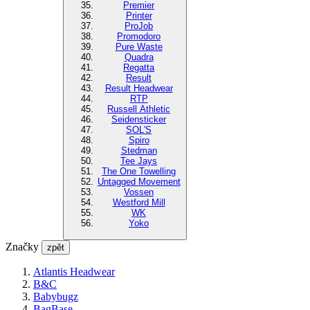
Premier
Printer
ProJob
Promodoro
Pure Waste
Quadra
Regatta
Result
Result Headwear
RTP
Russell Athletic
Seidensticker
SOL'S
Spiro
Stedman
Tee Jays
The One Towelling
Untagged Movement
Vossen
Westford Mill
WK
Yoko
Značky
zpět
Atlantis Headwear
B&C
Babybugz
BagBase