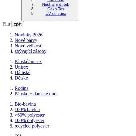
Neutrální štítek
Oeko-Tex
UV ochrana
Filtr
zpět
Novinky 2026
Nové barvy
Nové velikosti
zbývající zásoby
Pánské/unisex
Unisex
Dámské
Dětské
Rodina
Pánské + dámské duo
Bio-bavlna
100% bavlna
>60% polyester
100% polyester
recycled polyester