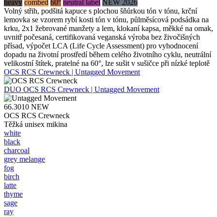
heavy
combed
60°
neutral label
NEW 2026
Volný střih, podšitá kapuce s plochou šňůrkou tón v tónu, krční
lemovka se vzorem rybí kosti tón v tónu, půlměsícová podsádka na
krku, 2x1 žebrované manžety a lem, klokaní kapsa, měkké na omak,
uvnitř počesaná, certifikovaná veganská výroba bez živočišných
přísad, výpočet LCA (Life Cycle Assessment) pro vyhodnocení
dopadu na životní prostředí během celého životního cyklu, neutrální
velikostní štítek, pratelné na 60°, lze sušit v sušičce při nízké teplotě
OCS RCS Crewneck | Untagged Movement
DUO
OCS RCS Crewneck | Untagged Movement
66.3010
NEW
OCS RCS Crewneck
Těžká unisex mikina
white
black
charcoal
grey melange
fog
birch
latte
thyme
sage
ray