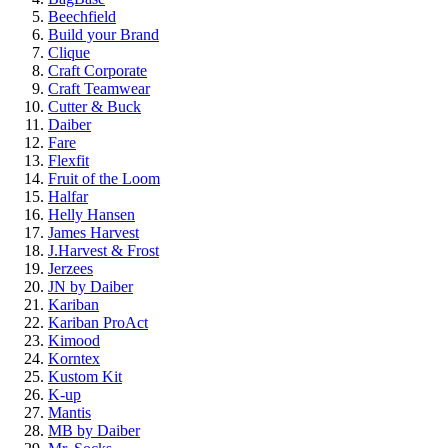
Beechfield
Build your Brand
Clique
Craft Corporate
Craft Teamwear
Cutter & Buck
Daiber
Fare
Flexfit
Fruit of the Loom
Halfar
Helly Hansen
James Harvest
J.Harvest & Frost
Jerzees
JN by Daiber
Kariban
Kariban ProAct
Kimood
Korntex
Kustom Kit
K-up
Mantis
MB by Daiber