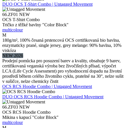
DUO
OCS T-Shirt Combo | Untagged Movement
66.ZF01
NEW
OCS T-Shirt Combo
Tričko z těžké bavlny "Color Block"
multicolour
M
180g/m², 100% česaná prstencová OCS certifikovaná bio bavlna,
enzymaticky prané, single jersey, grey melange: 90% bavlna, 10%
viskóza
NEW 2026
Prodejní pomůcka pro posuzení barev a kvality, obsahuje 9 barev,
certifikovaná veganská výroba bez živočišných přísad, výpočet
LCA (Life Cycle Assessment) pro vyhodnocení dopadu na životní
prostředí během celého životního cyklu, pratelné na 30°, nelze sušit
v sušičce, nelze chemicky čistit
OCS RCS Hoodie Combo | Untagged Movement
DUO
OCS RCS Hoodie Combo | Untagged Movement
66.ZF03
NEW
OCS RCS Hoodie Combo
Mikina s kapucí "Color Block"
multicolour
M