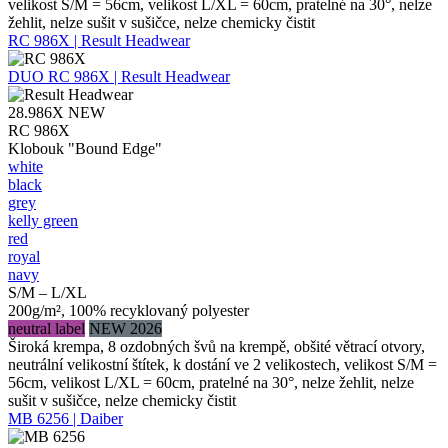
velikost S/M = 56cm, velikost L/XL = 60cm, pratelné na 30°, nelze
žehlit, nelze sušit v sušičce, nelze chemicky čistit
RC 986X | Result Headwear
DUO
RC 986X | Result Headwear
28.986X
NEW
RC 986X
Klobouk "Bound Edge"
white
black
grey
kelly green
red
royal
navy
S/M – L/XL
200g/m², 100% recyklovaný polyester
neutral label
NEW 2026
Široká krempa, 8 ozdobných švů na krempě, obšité větrací otvory,
neutrální velikostní štítek, k dostání ve 2 velikostech, velikost S/M =
56cm, velikost L/XL = 60cm, pratelné na 30°, nelze žehlit, nelze
sušit v sušičce, nelze chemicky čistit
MB 6256 | Daiber