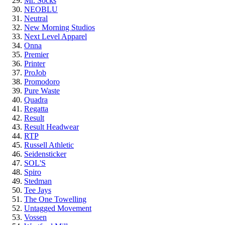
Mr. Socks
NEOBLU
Neutral
New Morning Studios
Next Level Apparel
Onna
Premier
Printer
ProJob
Promodoro
Pure Waste
Quadra
Regatta
Result
Result Headwear
RTP
Russell Athletic
Seidensticker
SOL'S
Spiro
Stedman
Tee Jays
The One Towelling
Untagged Movement
Vossen