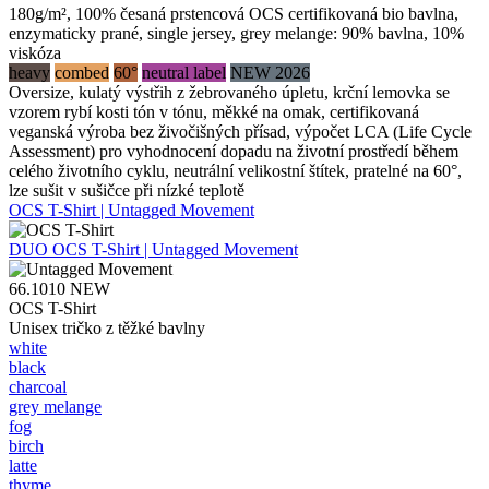
180g/m², 100% česaná prstencová OCS certifikovaná bio bavlna,
enzymaticky prané, single jersey, grey melange: 90% bavlna, 10%
viskóza
heavy
combed
60°
neutral label
NEW 2026
Oversize, kulatý výstřih z žebrovaného úpletu, krční lemovka se
vzorem rybí kosti tón v tónu, měkké na omak, certifikovaná
veganská výroba bez živočišných přísad, výpočet LCA (Life Cycle
Assessment) pro vyhodnocení dopadu na životní prostředí během
celého životního cyklu, neutrální velikostní štítek, pratelné na 60°,
lze sušit v sušičce při nízké teplotě
OCS T-Shirt | Untagged Movement
DUO
OCS T-Shirt | Untagged Movement
66.1010
NEW
OCS T-Shirt
Unisex tričko z těžké bavlny
white
black
charcoal
grey melange
fog
birch
latte
thyme