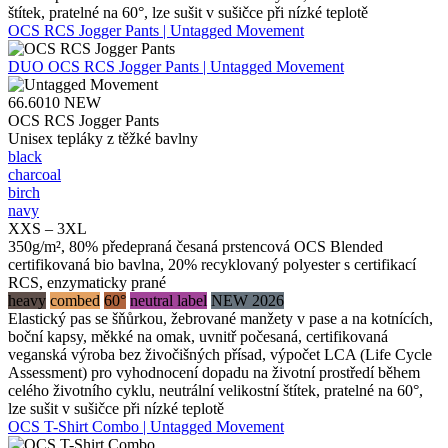
štítek, pratelné na 60°, lze sušit v sušičce při nízké teplotě
OCS RCS Jogger Pants | Untagged Movement
DUO
OCS RCS Jogger Pants | Untagged Movement
66.6010
NEW
OCS RCS Jogger Pants
Unisex tepláky z těžké bavlny
black
charcoal
birch
navy
XXS – 3XL
350g/m², 80% předepraná česaná prstencová OCS Blended
certifikovaná bio bavlna, 20% recyklovaný polyester s certifikací
RCS, enzymaticky prané
heavy
combed
60°
neutral label
NEW 2026
Elastický pas se šňůrkou, žebrované manžety v pase a na kotnících,
boční kapsy, měkké na omak, uvnitř počesaná, certifikovaná
veganská výroba bez živočišných přísad, výpočet LCA (Life Cycle
Assessment) pro vyhodnocení dopadu na životní prostředí během
celého životního cyklu, neutrální velikostní štítek, pratelné na 60°,
lze sušit v sušičce při nízké teplotě
OCS T-Shirt Combo | Untagged Movement