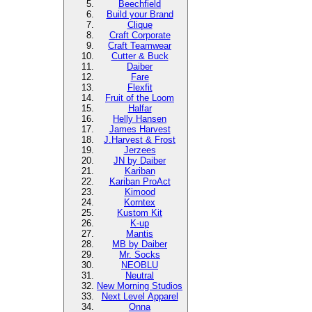
Beechfield
Build your Brand
Clique
Craft Corporate
Craft Teamwear
Cutter & Buck
Daiber
Fare
Flexfit
Fruit of the Loom
Halfar
Helly Hansen
James Harvest
J.Harvest & Frost
Jerzees
JN by Daiber
Kariban
Kariban ProAct
Kimood
Korntex
Kustom Kit
K-up
Mantis
MB by Daiber
Mr. Socks
NEOBLU
Neutral
New Morning Studios
Next Level Apparel
Onna