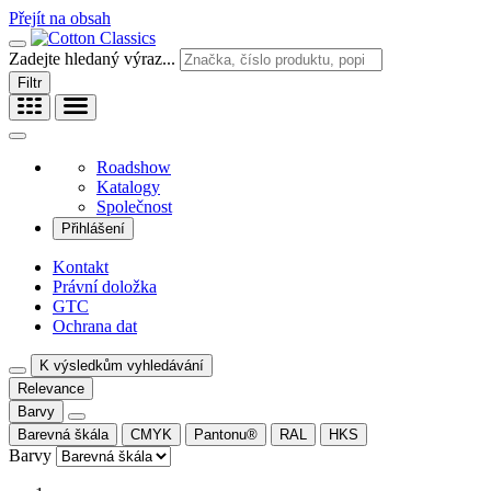
Přejít na obsah
Zadejte hledaný výraz...
Filtr
Roadshow
Katalogy
Společnost
Přihlášení
Kontakt
Právní doložka
GTC
Ochrana dat
K výsledkům vyhledávání
Relevance
Barvy
Barevná škála
CMYK
Pantonu®
RAL
HKS
Barvy