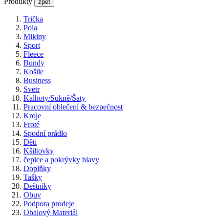
Produkty
zpět
Trička
Pola
Mikiny
Sport
Fleece
Bundy
Košile
Business
Svetr
Kalhoty/Sukně/Šaty
Pracovní oblečení & bezpečnost
Kroje
Froté
Spodní prádlo
Děti
Kšiltovky
čepice a pokrývky hlavy
Doplňky
Tašky
Deštníky
Obuv
Podpora prodeje
Obalový Materiál