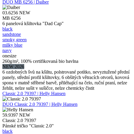
DUO
MB 6256 | Daiber
03.6256
NEW
MB 6256
6 panelová kšiltovka "Dad Cap"
black
sandstone
smoky green
milky blue
navy
onesize
260g/m², 100% certifikovaná bio bavlna
NEW 2026
6 ozdobných švů na kšiltu, polstrované potítko, nevyztužené přední
panely, střední profil kšiltovky, 6 obšitých větracích otvorů, kovová
spona v matně stříbrné barvě, přiléhající na čelo, ruční praní, nelze
žehlit, nelze sušit v sušičce, nelze chemicky čistit
Classic 2.0 79397 | Helly Hansen
DUO
Classic 2.0 79397 | Helly Hansen
59.9397
NEW
Classic 2.0 79397
Pánské tričko "Classic 2.0"
black