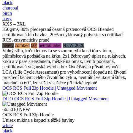
black
charcoal
birch
navy
XXS – 3XL
350g/m², 80% předepraná česaná prstencová OCS Blended
certifikovaná bio bavlna, 20% recyklovaný polyester s certifikací
RCS, enzymaticky prané
heavy
combed
60°
neutral label
NEW 2026
Volný střih, krční lemovka se vzorem rybí kosti tón v tónu,
půlměsícová podsádka na krku, 2x1 žebrovaný úplet na rukávech,
krku a v pase s elastanem, měkké na omak, uvnitř počesaná,
certifikovaná veganská výroba bez živočišných přísad, výpočet
LCA (Life Cycle Assessment) pro vyhodnocení dopadu na životní
prostředí během celého životního cyklu, neutrální velikostní štítek,
pratelné na 60°, lze sušit v sušičce při nízké teplotě
OCS RCS Full Zip Hoodie | Untagged Movement
DUO
OCS RCS Full Zip Hoodie | Untagged Movement
66.5010
NEW
OCS RCS Full Zip Hoodie
Unisex mikina s kapucí z těžké bavlny
white
black