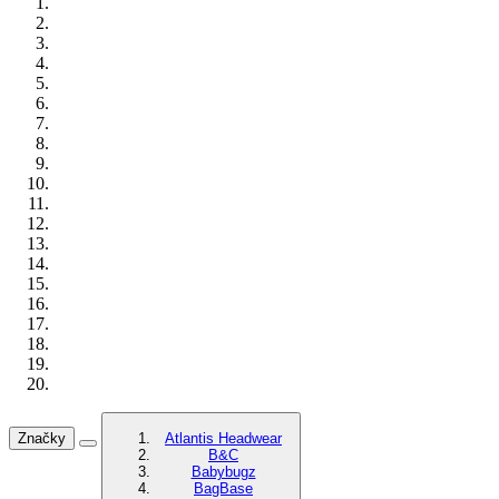
Značky
Atlantis Headwear
B&C
Babybugz
BagBase