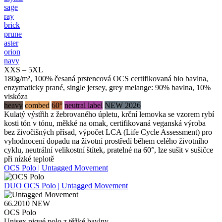
sage
ray
brick
prune
aster
orion
navy
XXS – 5XL
180g/m², 100% česaná prstencová OCS certifikovaná bio bavlna,
enzymaticky prané, single jersey, grey melange: 90% bavlna, 10%
viskóza
heavy
combed
60°
neutral label
NEW 2026
Kulatý výstřih z žebrovaného úpletu, krční lemovka se vzorem rybí
kosti tón v tónu, měkké na omak, certifikovaná veganská výroba
bez živočišných přísad, výpočet LCA (Life Cycle Assessment) pro
vyhodnocení dopadu na životní prostředí během celého životního
cyklu, neutrální velikostní štítek, pratelné na 60°, lze sušit v sušičce
při nízké teplotě
OCS Polo | Untagged Movement
DUO
OCS Polo | Untagged Movement
66.2010
NEW
OCS Polo
Unisex piqué polo z těžké bavlny