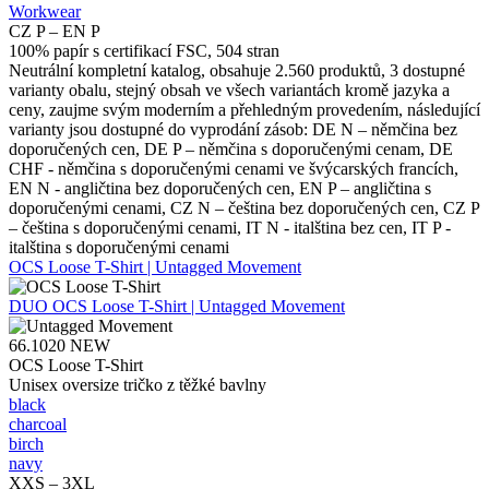
Workwear
CZ P – EN P
100% papír s certifikací FSC, 504 stran
Neutrální kompletní katalog, obsahuje 2.560 produktů, 3 dostupné
varianty obalu, stejný obsah ve všech variantách kromě jazyka a
ceny, zaujme svým moderním a přehledným provedením, následující
varianty jsou dostupné do vyprodání zásob: DE N – němčina bez
doporučených cen, DE P – němčina s doporučenými cenam, DE
CHF - němčina s doporučenými cenami ve švýcarských francích,
EN N - angličtina bez doporučených cen, EN P – angličtina s
doporučenými cenami, CZ N – čeština bez doporučených cen, CZ P
– čeština s doporučenými cenami, IT N - italština bez cen, IT P -
italština s doporučenými cenami
OCS Loose T-Shirt | Untagged Movement
DUO
OCS Loose T-Shirt | Untagged Movement
66.1020
NEW
OCS Loose T-Shirt
Unisex oversize tričko z těžké bavlny
black
charcoal
birch
navy
XXS – 3XL