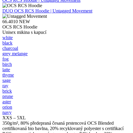
OCS RCS Hoodie | Untagged Movement
DUO
OCS RCS Hoodie | Untagged Movement
66.4010
NEW
OCS RCS Hoodie
Unisex mikina s kapucí
white
black
charcoal
grey melange
fog
birch
latte
thyme
sage
ray
brick
prune
aster
orion
navy
XXS – 5XL
350g/m², 80% předepraná česaná prstencová OCS Blended
certifikovaná bio bavlna, 20% recyklovaný polyester s certifikací