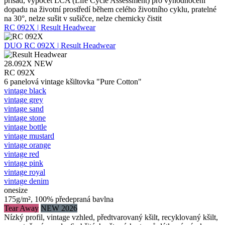
přísad, výpočet LCA (Life Cycle Assessment) pro vyhodnocení
dopadu na životní prostředí během celého životního cyklu, pratelné
na 30°, nelze sušit v sušičce, nelze chemicky čistit
RC 092X | Result Headwear
DUO
RC 092X | Result Headwear
28.092X
NEW
RC 092X
6 panelová vintage kšiltovka "Pure Cotton"
vintage black
vintage grey
vintage sand
vintage stone
vintage bottle
vintage mustard
vintage orange
vintage red
vintage pink
vintage royal
vintage denim
onesize
175g/m², 100% předepraná bavlna
Tear Away
NEW 2026
Nízký profil, vintage vzhled, předtvarovaný kšilt, recyklovaný kšilt,