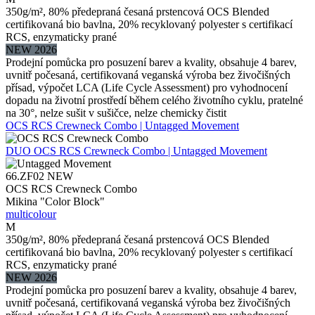
350g/m², 80% předepraná česaná prstencová OCS Blended
certifikovaná bio bavlna, 20% recyklovaný polyester s certifikací
RCS, enzymaticky prané
NEW 2026
Prodejní pomůcka pro posuzení barev a kvality, obsahuje 4 barev,
uvnitř počesaná, certifikovaná veganská výroba bez živočišných
přísad, výpočet LCA (Life Cycle Assessment) pro vyhodnocení
dopadu na životní prostředí během celého životního cyklu, pratelné
na 30°, nelze sušit v sušičce, nelze chemicky čistit
OCS RCS Crewneck Combo | Untagged Movement
DUO
OCS RCS Crewneck Combo | Untagged Movement
66.ZF02
NEW
OCS RCS Crewneck Combo
Mikina "Color Block"
multicolour
M
350g/m², 80% předepraná česaná prstencová OCS Blended
certifikovaná bio bavlna, 20% recyklovaný polyester s certifikací
RCS, enzymaticky prané
NEW 2026
Prodejní pomůcka pro posuzení barev a kvality, obsahuje 4 barev,
uvnitř počesaná, certifikovaná veganská výroba bez živočišných