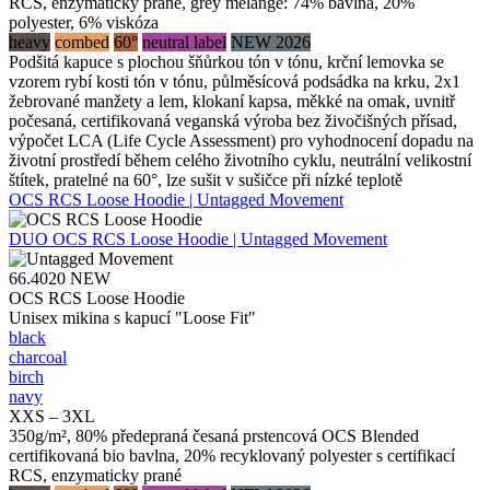
RCS, enzymaticky prané, grey melange: 74% bavlna, 20%
polyester, 6% viskóza
heavy
combed
60°
neutral label
NEW 2026
Podšitá kapuce s plochou šňůrkou tón v tónu, krční lemovka se
vzorem rybí kosti tón v tónu, půlměsícová podsádka na krku, 2x1
žebrované manžety a lem, klokaní kapsa, měkké na omak, uvnitř
počesaná, certifikovaná veganská výroba bez živočišných přísad,
výpočet LCA (Life Cycle Assessment) pro vyhodnocení dopadu na
životní prostředí během celého životního cyklu, neutrální velikostní
štítek, pratelné na 60°, lze sušit v sušičce při nízké teplotě
OCS RCS Loose Hoodie | Untagged Movement
DUO
OCS RCS Loose Hoodie | Untagged Movement
66.4020
NEW
OCS RCS Loose Hoodie
Unisex mikina s kapucí "Loose Fit"
black
charcoal
birch
navy
XXS – 3XL
350g/m², 80% předepraná česaná prstencová OCS Blended
certifikovaná bio bavlna, 20% recyklovaný polyester s certifikací
RCS, enzymaticky prané