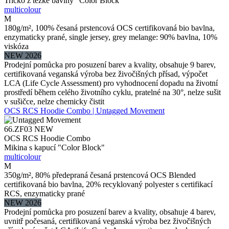
Tričko z těžké bavlny "Color Block"
multicolour
M
180g/m², 100% česaná prstencová OCS certifikovaná bio bavlna,
enzymaticky prané, single jersey, grey melange: 90% bavlna, 10%
viskóza
NEW 2026
Prodejní pomůcka pro posuzení barev a kvality, obsahuje 9 barev,
certifikovaná veganská výroba bez živočišných přísad, výpočet
LCA (Life Cycle Assessment) pro vyhodnocení dopadu na životní
prostředí během celého životního cyklu, pratelné na 30°, nelze sušit
v sušičce, nelze chemicky čistit
OCS RCS Hoodie Combo | Untagged Movement
66.ZF03
NEW
OCS RCS Hoodie Combo
Mikina s kapucí "Color Block"
multicolour
M
350g/m², 80% předepraná česaná prstencová OCS Blended
certifikovaná bio bavlna, 20% recyklovaný polyester s certifikací
RCS, enzymaticky prané
NEW 2026
Prodejní pomůcka pro posuzení barev a kvality, obsahuje 4 barev,
uvnitř počesaná, certifikovaná veganská výroba bez živočišných