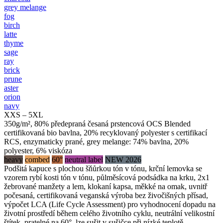
grey melange
fog
birch
latte
thyme
sage
ray
brick
prune
aster
orion
navy
XXS – 5XL
350g/m², 80% předepraná česaná prstencová OCS Blended
certifikovaná bio bavlna, 20% recyklovaný polyester s certifikací
RCS, enzymaticky prané, grey melange: 74% bavlna, 20%
polyester, 6% viskóza
heavy
combed
60°
neutral label
NEW 2026
Podšitá kapuce s plochou šňůrkou tón v tónu, krční lemovka se
vzorem rybí kosti tón v tónu, půlměsícová podsádka na krku, 2x1
žebrované manžety a lem, klokaní kapsa, měkké na omak, uvnitř
počesaná, certifikovaná veganská výroba bez živočišných přísad,
výpočet LCA (Life Cycle Assessment) pro vyhodnocení dopadu na
životní prostředí během celého životního cyklu, neutrální velikostní
štítek, pratelné na 60°, lze sušit v sušičce při nízké teplotě