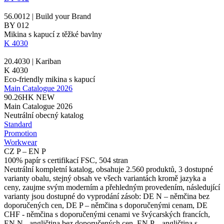
56.0012 | Build your Brand
BY 012
Mikina s kapucí z těžké bavlny
K 4030
20.4030 | Kariban
K 4030
Eco-friendly mikina s kapucí
Main Catalogue 2026
90.26HK
NEW
Main Catalogue 2026
Neutrální obecný katalog
Standard
Promotion
Workwear
CZ P – EN P
100% papír s certifikací FSC, 504 stran
Neutrální kompletní katalog, obsahuje 2.560 produktů, 3 dostupné
varianty obalu, stejný obsah ve všech variantách kromě jazyka a
ceny, zaujme svým moderním a přehledným provedením, následující
varianty jsou dostupné do vyprodání zásob: DE N – němčina bez
doporučených cen, DE P – němčina s doporučenými cenam, DE
CHF - němčina s doporučenými cenami ve švýcarských francích,
EN N - angličtina bez doporučených cen, EN P – angličtina s