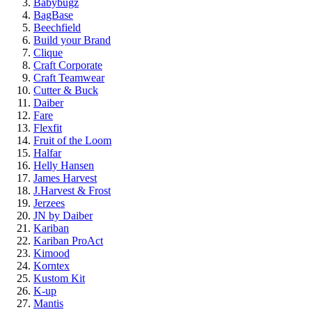
Babybugz
BagBase
Beechfield
Build your Brand
Clique
Craft Corporate
Craft Teamwear
Cutter & Buck
Daiber
Fare
Flexfit
Fruit of the Loom
Halfar
Helly Hansen
James Harvest
J.Harvest & Frost
Jerzees
JN by Daiber
Kariban
Kariban ProAct
Kimood
Korntex
Kustom Kit
K-up
Mantis