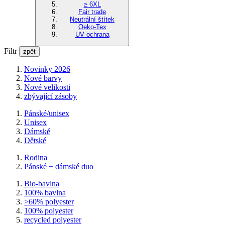
≥ 6XL
Fair trade
Neutrální štítek
Oeko-Tex
UV ochrana
Filtr
zpět
Novinky 2026
Nové barvy
Nové velikosti
zbývající zásoby
Pánské/unisex
Unisex
Dámské
Dětské
Rodina
Pánské + dámské duo
Bio-bavlna
100% bavlna
>60% polyester
100% polyester
recycled polyester