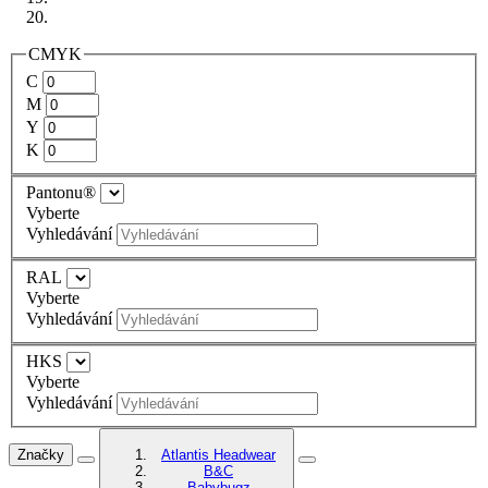
CMYK
C
M
Y
K
Pantonu®
Vyberte
Vyhledávání
RAL
Vyberte
Vyhledávání
HKS
Vyberte
Vyhledávání
Značky
Atlantis Headwear
B&C
Babybugz