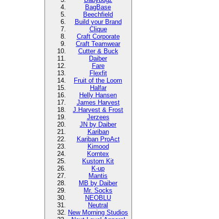
BagBase
Beechfield
Build your Brand
Clique
Craft Corporate
Craft Teamwear
Cutter & Buck
Daiber
Fare
Flexfit
Fruit of the Loom
Halfar
Helly Hansen
James Harvest
J.Harvest & Frost
Jerzees
JN by Daiber
Kariban
Kariban ProAct
Kimood
Korntex
Kustom Kit
K-up
Mantis
MB by Daiber
Mr. Socks
NEOBLU
Neutral
New Morning Studios