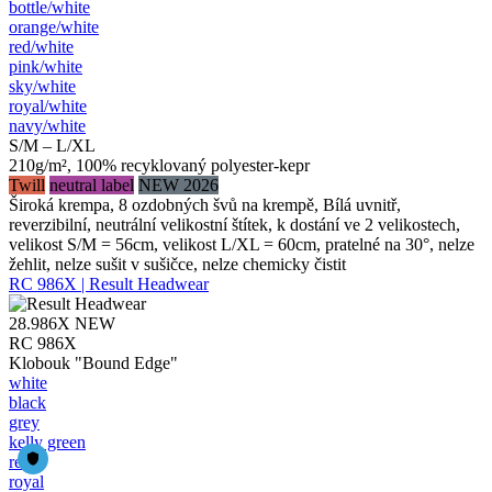
bottle/​white
orange/​white
red/​white
pink/​white
sky/​white
royal/​white
navy/​white
S/M – L/XL
210g/m², 100% recyklovaný polyester-kepr
Twill
neutral label
NEW 2026
Široká krempa, 8 ozdobných švů na krempě, Bílá uvnitř,
reverzibilní, neutrální velikostní štítek, k dostání ve 2 velikostech,
velikost S/M = 56cm, velikost L/XL = 60cm, pratelné na 30°, nelze
žehlit, nelze sušit v sušičce, nelze chemicky čistit
RC 986X | Result Headwear
28.986X
NEW
RC 986X
Klobouk "Bound Edge"
white
black
grey
kelly green
red
royal