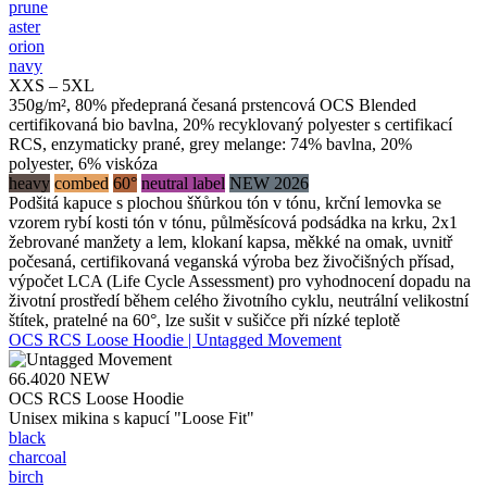
prune
aster
orion
navy
XXS – 5XL
350g/m², 80% předepraná česaná prstencová OCS Blended
certifikovaná bio bavlna, 20% recyklovaný polyester s certifikací
RCS, enzymaticky prané, grey melange: 74% bavlna, 20%
polyester, 6% viskóza
heavy
combed
60°
neutral label
NEW 2026
Podšitá kapuce s plochou šňůrkou tón v tónu, krční lemovka se
vzorem rybí kosti tón v tónu, půlměsícová podsádka na krku, 2x1
žebrované manžety a lem, klokaní kapsa, měkké na omak, uvnitř
počesaná, certifikovaná veganská výroba bez živočišných přísad,
výpočet LCA (Life Cycle Assessment) pro vyhodnocení dopadu na
životní prostředí během celého životního cyklu, neutrální velikostní
štítek, pratelné na 60°, lze sušit v sušičce při nízké teplotě
OCS RCS Loose Hoodie | Untagged Movement
66.4020
NEW
OCS RCS Loose Hoodie
Unisex mikina s kapucí "Loose Fit"
black
charcoal
birch