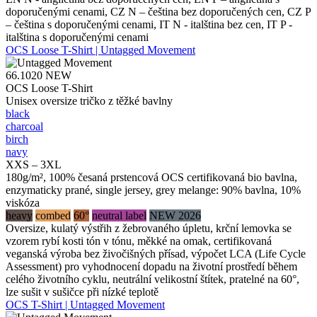
doporučenými cenami, CZ N – čeština bez doporučených cen, CZ P
– čeština s doporučenými cenami, IT N - italština bez cen, IT P -
italština s doporučenými cenami
OCS Loose T-Shirt | Untagged Movement
66.1020
NEW
OCS Loose T-Shirt
Unisex oversize tričko z těžké bavlny
black
charcoal
birch
navy
XXS – 3XL
180g/m², 100% česaná prstencová OCS certifikovaná bio bavlna,
enzymaticky prané, single jersey, grey melange: 90% bavlna, 10%
viskóza
heavy
combed
60°
neutral label
NEW 2026
Oversize, kulatý výstřih z žebrovaného úpletu, krční lemovka se
vzorem rybí kosti tón v tónu, měkké na omak, certifikovaná
veganská výroba bez živočišných přísad, výpočet LCA (Life Cycle
Assessment) pro vyhodnocení dopadu na životní prostředí během
celého životního cyklu, neutrální velikostní štítek, pratelné na 60°,
lze sušit v sušičce při nízké teplotě
OCS T-Shirt | Untagged Movement