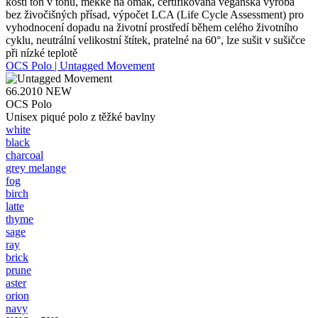
kosti tón v tónu, měkké na omak, certifikovaná veganská výroba
bez živočišných přísad, výpočet LCA (Life Cycle Assessment) pro
vyhodnocení dopadu na životní prostředí během celého životního
cyklu, neutrální velikostní štítek, pratelné na 60°, lze sušit v sušičce
při nízké teplotě
OCS Polo | Untagged Movement
66.2010
NEW
OCS Polo
Unisex piqué polo z těžké bavlny
white
black
charcoal
grey melange
fog
birch
latte
thyme
sage
ray
brick
prune
aster
orion
navy