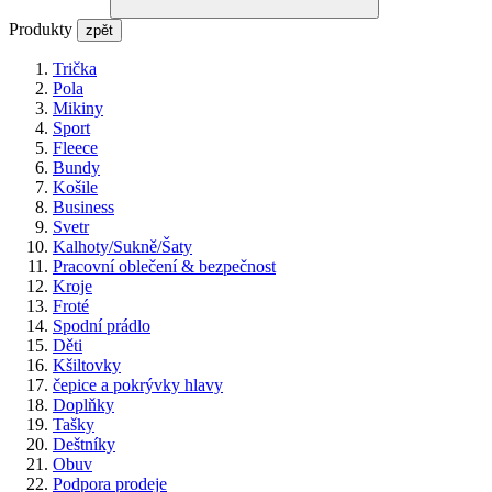
Produkty
zpět
Trička
Pola
Mikiny
Sport
Fleece
Bundy
Košile
Business
Svetr
Kalhoty/Sukně/Šaty
Pracovní oblečení & bezpečnost
Kroje
Froté
Spodní prádlo
Děti
Kšiltovky
čepice a pokrývky hlavy
Doplňky
Tašky
Deštníky
Obuv
Podpora prodeje