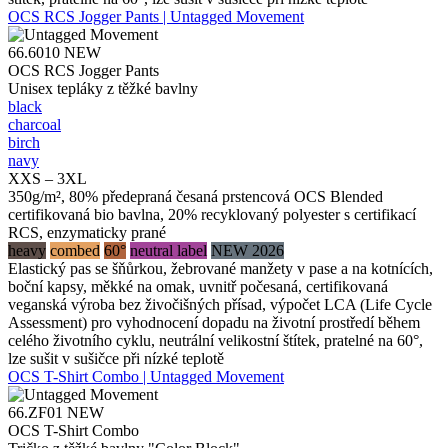
OCS RCS Jogger Pants | Untagged Movement
66.6010
NEW
OCS RCS Jogger Pants
Unisex tepláky z těžké bavlny
black
charcoal
birch
navy
XXS – 3XL
350g/m², 80% předepraná česaná prstencová OCS Blended
certifikovaná bio bavlna, 20% recyklovaný polyester s certifikací
RCS, enzymaticky prané
heavy
combed
60°
neutral label
NEW 2026
Elastický pas se šňůrkou, žebrované manžety v pase a na kotnících,
boční kapsy, měkké na omak, uvnitř počesaná, certifikovaná
veganská výroba bez živočišných přísad, výpočet LCA (Life Cycle
Assessment) pro vyhodnocení dopadu na životní prostředí během
celého životního cyklu, neutrální velikostní štítek, pratelné na 60°,
lze sušit v sušičce při nízké teplotě
OCS T-Shirt Combo | Untagged Movement
66.ZF01
NEW
OCS T-Shirt Combo