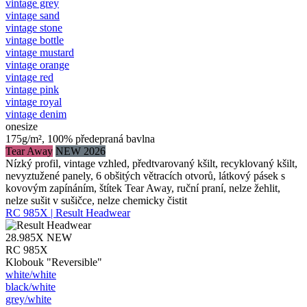
vintage grey
vintage sand
vintage stone
vintage bottle
vintage mustard
vintage orange
vintage red
vintage pink
vintage royal
vintage denim
onesize
175g/m², 100% předepraná bavlna
Tear Away
NEW 2026
Nízký profil, vintage vzhled, předtvarovaný kšilt, recyklovaný kšilt,
nevyztužené panely, 6 obšitých větracích otvorů, látkový pásek s
kovovým zapínáním, štítek Tear Away, ruční praní, nelze žehlit,
nelze sušit v sušičce, nelze chemicky čistit
RC 985X | Result Headwear
28.985X
NEW
RC 985X
Klobouk "Reversible"
white/​white
black/​white
grey/​white