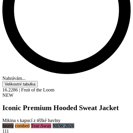
Nahrávám...
Velikostní tabulka
16.2286 | Fruit of the Loom
NEW
Iconic Premium Hooded Sweat Jacket
Mikina s kapucí z těžké bavlny
heavy
combed
Tear Away
NEW 2026
111