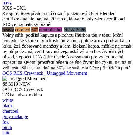
navy
XXS – 3XL
350g/m², 80% předepraná česaná prstencová OCS Blended
certifikovaná bio bavlna, 20% recyklovaný polyester s certifikací
RCS, enzymaticky prané
heavy
combed
60°
neutral label
NEW 2026
Volný střih, podšitá kapuce s plochou šňůrkou tón v tónu, krční
lemovka se vzorem rybí kosti tón v tónu, půlměsícová podsádka na
krku, 2x1 žebrované manžety a lem, klokaní kapsa, měkké na omak,
uvnitř počesaná, certifikovaná veganská výroba bez živočišných
přísad, výpočet LCA (Life Cycle Assessment) pro vyhodnocení
dopadu na životní prostředí během celého životního cyklu, neutrální
velikostní štítek, pratelné na 60°, lze sušit v sušičce při nízké teplotě
OCS RCS Crewneck | Untagged Movement
66.3010
NEW
OCS RCS Crewneck
Těžká unisex mikina
white
black
charcoal
grey melange
fog
birch
latte