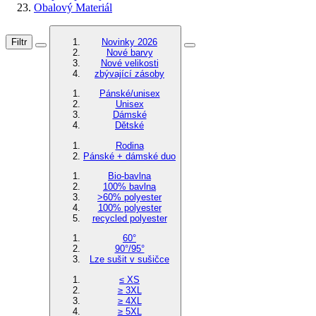
Obalový Materiál
Filtr
Novinky 2026
Nové barvy
Nové velikosti
zbývající zásoby
Pánské/unisex
Unisex
Dámské
Dětské
Rodina
Pánské + dámské duo
Bio-bavlna
100% bavlna
>60% polyester
100% polyester
recycled polyester
60°
90°/95°
Lze sušit v sušičce
≤ XS
≥ 3XL
≥ 4XL
≥ 5XL