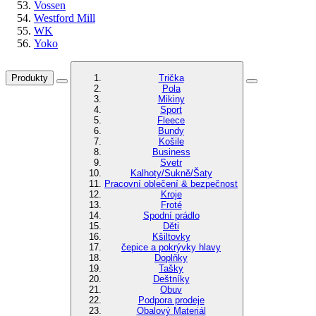
Vossen
Westford Mill
WK
Yoko
Produkty
Trička
Pola
Mikiny
Sport
Fleece
Bundy
Košile
Business
Svetr
Kalhoty/Sukně/Šaty
Pracovní oblečení & bezpečnost
Kroje
Froté
Spodní prádlo
Děti
Kšiltovky
čepice a pokrývky hlavy
Doplňky
Tašky
Deštníky
Obuv
Podpora prodeje
Obalový Materiál