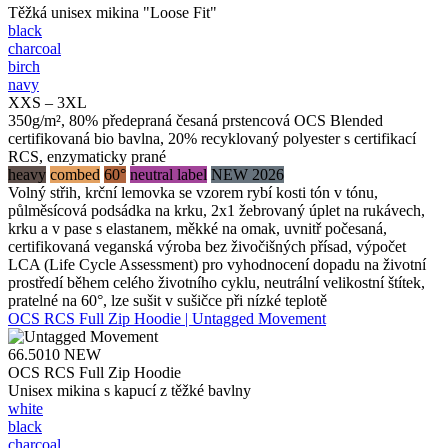
Těžká unisex mikina "Loose Fit"
black
charcoal
birch
navy
XXS – 3XL
350g/m², 80% předepraná česaná prstencová OCS Blended
certifikovaná bio bavlna, 20% recyklovaný polyester s certifikací
RCS, enzymaticky prané
heavy
combed
60°
neutral label
NEW 2026
Volný střih, krční lemovka se vzorem rybí kosti tón v tónu,
půlměsícová podsádka na krku, 2x1 žebrovaný úplet na rukávech,
krku a v pase s elastanem, měkké na omak, uvnitř počesaná,
certifikovaná veganská výroba bez živočišných přísad, výpočet
LCA (Life Cycle Assessment) pro vyhodnocení dopadu na životní
prostředí během celého životního cyklu, neutrální velikostní štítek,
pratelné na 60°, lze sušit v sušičce při nízké teplotě
OCS RCS Full Zip Hoodie | Untagged Movement
66.5010
NEW
OCS RCS Full Zip Hoodie
Unisex mikina s kapucí z těžké bavlny
white
black
charcoal