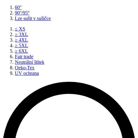
60°
90°/95°
Lze sušit v sušičce
≤ XS
≥ 3XL
≥ 4XL
≥ 5XL
≥ 6XL
Fair trade
Neutrální štítek
Oeko-Tex
UV ochrana