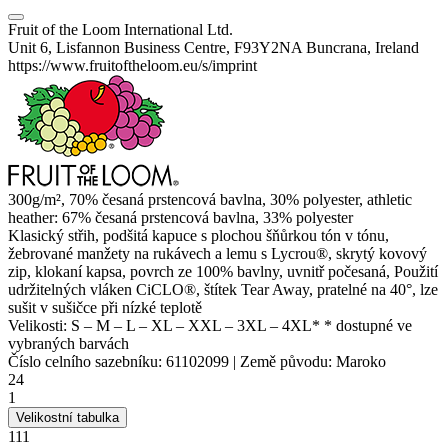
Fruit of the Loom International Ltd.
Unit 6, Lisfannon Business Centre, F93Y2NA Buncrana, Ireland
https://www.fruitoftheloom.eu/s/imprint
300g/m², 70% česaná prstencová bavlna, 30%
polyester
, athletic
heather
: 67% česaná prstencová bavlna, 33%
polyester
Klasický střih, podšitá kapuce s plochou šňůrkou tón v tónu,
žebrované manžety na rukávech a lemu s Lycrou®, skrytý kovový
zip,
klokaní kapsa
, povrch ze 100% bavlny, uvnitř počesaná, Použití
udržitelných vláken CiCLO®, štítek Tear Away, pratelné na 40°, lze
sušit v sušičce při nízké teplotě
Velikosti:
S
–
M
–
L
–
XL
–
XXL
–
3XL
–
4XL*
* dostupné ve
vybraných barvách
Číslo celního sazebníku:
61102099
|
Země původu:
Maroko
24
1
Velikostní tabulka
111