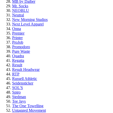
MB by Daiber
Mr. Socks
NEOBLU
Neutral
New Morning Studios
Next Level Apparel
Onna
Premier
Printer
ProJob
Promodoro
Pure Waste
Quadra
Regatta
Result
Result Headwear
RTP
Russell Athletic
Seidensticker
SOL'S
Spiro
Stedman
Tee Jays
The One Towelling
Untagged Movement