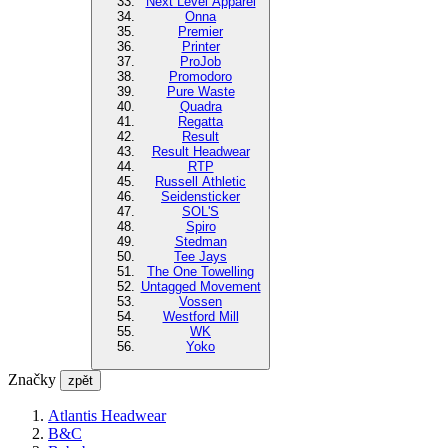
Next Level Apparel
Onna
Premier
Printer
ProJob
Promodoro
Pure Waste
Quadra
Regatta
Result
Result Headwear
RTP
Russell Athletic
Seidensticker
SOL'S
Spiro
Stedman
Tee Jays
The One Towelling
Untagged Movement
Vossen
Westford Mill
WK
Yoko
Značky
zpět
Atlantis Headwear
B&C