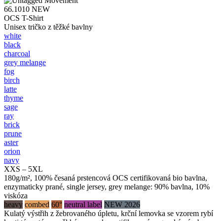
66.1010
NEW
OCS T-Shirt
Unisex tričko z těžké bavlny
white
black
charcoal
grey melange
fog
birch
latte
thyme
sage
ray
brick
prune
aster
orion
navy
XXS – 5XL
180g/m², 100% česaná prstencová OCS certifikovaná bio bavlna,
enzymaticky prané, single jersey, grey melange: 90% bavlna, 10%
viskóza
heavy
combed
60°
neutral label
NEW 2026
Kulatý výstřih z žebrovaného úpletu, krční lemovka se vzorem rybí