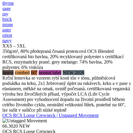
thyme
sage
ray
brick
prune
aster
orion
navy
XXS – 5XL
350g/m², 80% předepraná česaná prstencová OCS Blended
certifikovaná bio bavlna, 20% recyklovaný polyester s certifikací
RCS, enzymaticky prané, grey melange: 74% bavlna, 20%
polyester, 6% viskóza
heavy
combed
60°
neutral label
NEW 2026
Krční lemovka se vzorem rybí kosti tón v tónu, půlměsícová
podsádka na krku, 2x1 žebrovaný úplet na rukávech, krku a v pase s
elastanem, měkké na omak, uvnitř počesaná, certifikovaná veganská
výroba bez živočišných přísad, výpočet LCA (Life Cycle
Assessment) pro vyhodnocení dopadu na životní prostředí během
celého životního cyklu, neutrální velikostní štítek, pratelné na 60°,
lze sušit v sušičce při nízké teplotě
OCS RCS Loose Crewneck | Untagged Movement
66.3020
NEW
OCS RCS Loose Crewneck