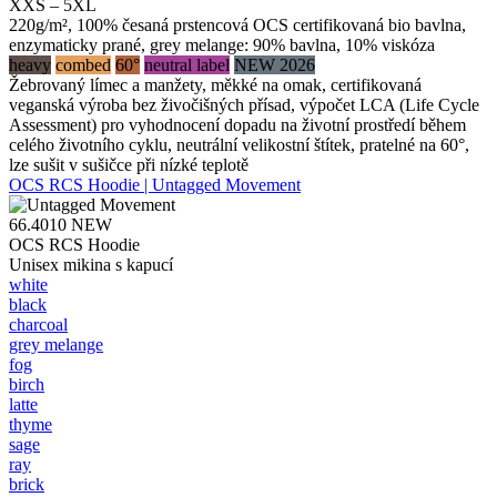
XXS – 5XL
220g/m², 100% česaná prstencová OCS certifikovaná bio bavlna,
enzymaticky prané, grey melange: 90% bavlna, 10% viskóza
heavy
combed
60°
neutral label
NEW 2026
Žebrovaný límec a manžety, měkké na omak, certifikovaná
veganská výroba bez živočišných přísad, výpočet LCA (Life Cycle
Assessment) pro vyhodnocení dopadu na životní prostředí během
celého životního cyklu, neutrální velikostní štítek, pratelné na 60°,
lze sušit v sušičce při nízké teplotě
OCS RCS Hoodie | Untagged Movement
66.4010
NEW
OCS RCS Hoodie
Unisex mikina s kapucí
white
black
charcoal
grey melange
fog
birch
latte
thyme
sage
ray
brick