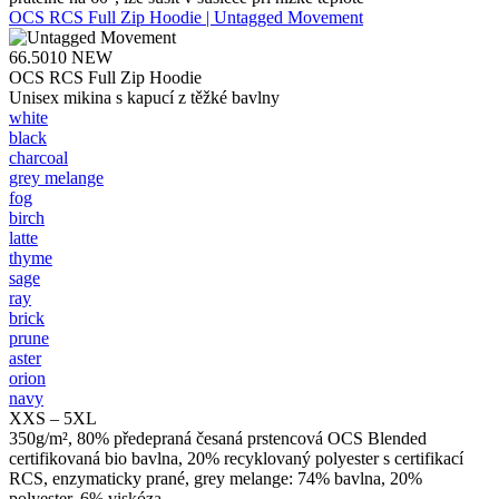
OCS RCS Full Zip Hoodie | Untagged Movement
66.5010
NEW
OCS RCS Full Zip Hoodie
Unisex mikina s kapucí z těžké bavlny
white
black
charcoal
grey melange
fog
birch
latte
thyme
sage
ray
brick
prune
aster
orion
navy
XXS – 5XL
350g/m², 80% předepraná česaná prstencová OCS Blended
certifikovaná bio bavlna, 20% recyklovaný polyester s certifikací
RCS, enzymaticky prané, grey melange: 74% bavlna, 20%
polyester, 6% viskóza