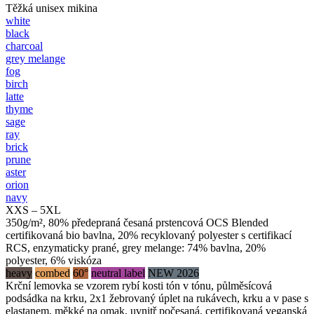
Těžká unisex mikina
white
black
charcoal
grey melange
fog
birch
latte
thyme
sage
ray
brick
prune
aster
orion
navy
XXS – 5XL
350g/m², 80% předepraná česaná prstencová OCS Blended
certifikovaná bio bavlna, 20% recyklovaný polyester s certifikací
RCS, enzymaticky prané, grey melange: 74% bavlna, 20%
polyester, 6% viskóza
heavy
combed
60°
neutral label
NEW 2026
Krční lemovka se vzorem rybí kosti tón v tónu, půlměsícová
podsádka na krku, 2x1 žebrovaný úplet na rukávech, krku a v pase s
elastanem, měkké na omak, uvnitř počesaná, certifikovaná veganská