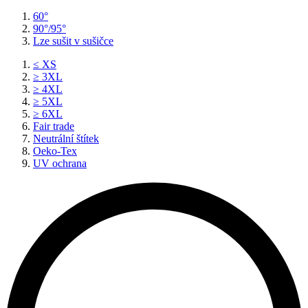
60°
90°/95°
Lze sušit v sušičce
≤ XS
≥ 3XL
≥ 4XL
≥ 5XL
≥ 6XL
Fair trade
Neutrální štítek
Oeko-Tex
UV ochrana