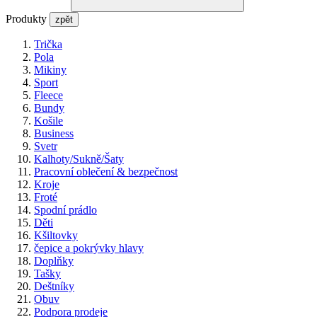
Produkty
zpět
Trička
Pola
Mikiny
Sport
Fleece
Bundy
Košile
Business
Svetr
Kalhoty/Sukně/Šaty
Pracovní oblečení & bezpečnost
Kroje
Froté
Spodní prádlo
Děti
Kšiltovky
čepice a pokrývky hlavy
Doplňky
Tašky
Deštníky
Obuv
Podpora prodeje