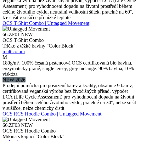
veganská výroba bez živočišných přísad, výpočet LCA (Life Cycle
Assessment) pro vyhodnocení dopadu na životní prostředí během
celého životního cyklu, neutrální velikostní štítek, pratelné na 60°,
lze sušit v sušičce při nízké teplotě
OCS T-Shirt Combo | Untagged Movement
66.ZF01
NEW
OCS T-Shirt Combo
Tričko z těžké bavlny "Color Block"
multicolour
M
180g/m², 100% česaná prstencová OCS certifikovaná bio bavlna,
enzymaticky prané, single jersey, grey melange: 90% bavlna, 10%
viskóza
NEW 2026
Prodejní pomůcka pro posuzení barev a kvality, obsahuje 9 barev,
certifikovaná veganská výroba bez živočišných přísad, výpočet
LCA (Life Cycle Assessment) pro vyhodnocení dopadu na životní
prostředí během celého životního cyklu, pratelné na 30°, nelze sušit
v sušičce, nelze chemicky čistit
OCS RCS Hoodie Combo | Untagged Movement
66.ZF03
NEW
OCS RCS Hoodie Combo
Mikina s kapucí "Color Block"