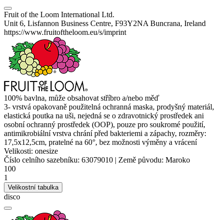
Fruit of the Loom International Ltd.
Unit 6, Lisfannon Business Centre, F93Y2NA Buncrana, Ireland
https://www.fruitoftheloom.eu/s/imprint
100% bavlna, může obsahovat stříbro a/nebo měď
3- vrstvá opakovaně použitelná ochranná maska, prodyšný materiál,
elastická poutka na uši, nejedná se o zdravotnický prostředek ani
osobní ochranný prostředek (OOP), pouze pro soukromé použití,
antimikrobiální vrstva chrání před bakteriemi a zápachy, rozměry:
17,5x12,5cm, pratelné na 60°, bez možnosti výměny a vrácení
Velikosti:
onesize
Číslo celního sazebníku:
63079010
|
Země původu:
Maroko
100
1
Velikostní tabulka
disco