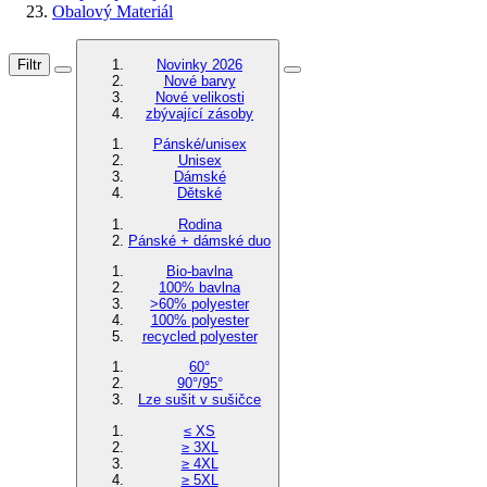
Obalový Materiál
Filtr
Novinky 2026
Nové barvy
Nové velikosti
zbývající zásoby
Pánské/unisex
Unisex
Dámské
Dětské
Rodina
Pánské + dámské duo
Bio-bavlna
100% bavlna
>60% polyester
100% polyester
recycled polyester
60°
90°/95°
Lze sušit v sušičce
≤ XS
≥ 3XL
≥ 4XL
≥ 5XL