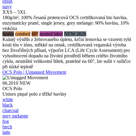
orion
navy
XXS – 5XL
180g/m², 100% česaná prstencová OCS certifikovaná bio bavlna,
enzymaticky prané, single jersey, grey melange: 90% bavlna, 10%
viskóza
heavy
combed
60°
neutral label
NEW 2026
Kulatý výstřih z žebrovaného úpletu, krční lemovka se vzorem rybí
kosti tón v tónu, měkké na omak, certifikovaná veganská výroba
bez živočišných přísad, výpočet LCA (Life Cycle Assessment) pro
vyhodnocení dopadu na životní prostředí během celého životního
cyklu, neutrální velikostní štítek, pratelné na 60°, lze sušit v sušičce
při nízké teplotě
OCS Polo | Untagged Movement
66.2010
NEW
OCS Polo
Unisex piqué polo z těžké bavlny
white
black
charcoal
grey melange
fog
birch
latte