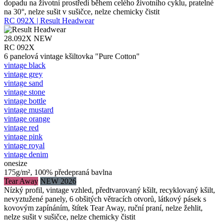
dopadu na životní prostředí během celého životního cyklu, pratelné
na 30°, nelze sušit v sušičce, nelze chemicky čistit
RC 092X | Result Headwear
28.092X
NEW
RC 092X
6 panelová vintage kšiltovka "Pure Cotton"
vintage black
vintage grey
vintage sand
vintage stone
vintage bottle
vintage mustard
vintage orange
vintage red
vintage pink
vintage royal
vintage denim
onesize
175g/m², 100% předepraná bavlna
Tear Away
NEW 2026
Nízký profil, vintage vzhled, předtvarovaný kšilt, recyklovaný kšilt,
nevyztužené panely, 6 obšitých větracích otvorů, látkový pásek s
kovovým zapínáním, štítek Tear Away, ruční praní, nelze žehlit,
nelze sušit v sušičce, nelze chemicky čistit