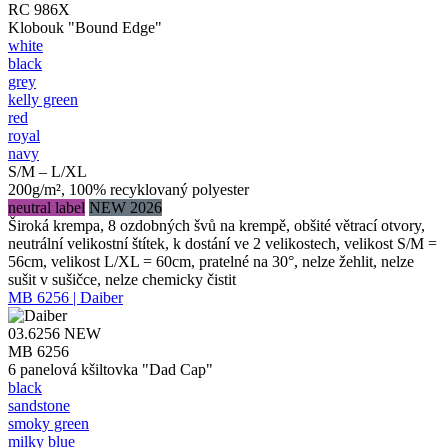
RC 986X
Klobouk "Bound Edge"
white
black
grey
kelly green
red
royal
navy
S/M – L/XL
200g/m², 100% recyklovaný polyester
neutral label
NEW 2026
Široká krempa, 8 ozdobných švů na krempě, obšité větrací otvory,
neutrální velikostní štítek, k dostání ve 2 velikostech, velikost S/M =
56cm, velikost L/XL = 60cm, pratelné na 30°, nelze žehlit, nelze
sušit v sušičce, nelze chemicky čistit
MB 6256 | Daiber
03.6256
NEW
MB 6256
6 panelová kšiltovka "Dad Cap"
black
sandstone
smoky green
milky blue