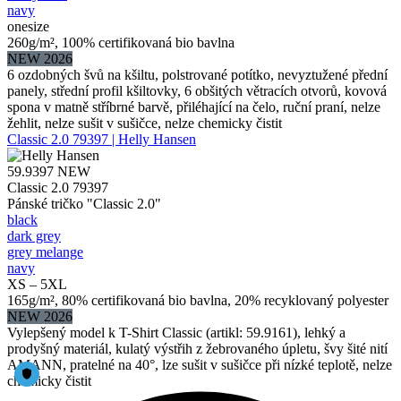
navy
onesize
260g/m², 100% certifikovaná bio bavlna
NEW 2026
6 ozdobných švů na kšiltu, polstrované potítko, nevyztužené přední
panely, střední profil kšiltovky, 6 obšitých větracích otvorů, kovová
spona v matně stříbrné barvě, přiléhající na čelo, ruční praní, nelze
žehlit, nelze sušit v sušičce, nelze chemicky čistit
Classic 2.0 79397 | Helly Hansen
59.9397
NEW
Classic 2.0 79397
Pánské tričko "Classic 2.0"
black
dark grey
grey melange
navy
XS – 5XL
165g/m², 80% certifikovaná bio bavlna, 20% recyklovaný polyester
NEW 2026
Vylepšený model k T-Shirt Classic (artikl: 59.9161), lehký a
prodyšný materiál, kulatý výstřih z žebrovaného úpletu, švy šité nití
AMANN, pratelné na 40°, lze sušit v sušičce při nízké teplotě, nelze
chemicky čistit