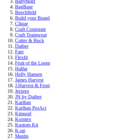
Babybugz
BagBase
Beechfield
Build your Brand
Clique
Craft Corporate
Craft Teamwear
Cutter & Buck
Daiber
Fare
Flexfit
Fruit of the Loom
Halfar
Helly Hansen
James Harvest
J.Harvest & Frost
Jerzees
JN by Daiber
Kariban
Kariban ProAct
Kimood
Korntex
Kustom Kit
K-up
Mantis