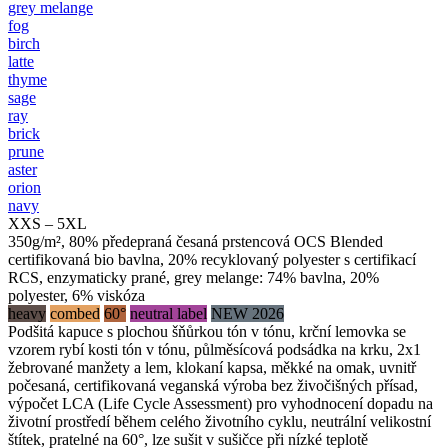
grey melange
fog
birch
latte
thyme
sage
ray
brick
prune
aster
orion
navy
XXS – 5XL
350g/m², 80% předepraná česaná prstencová OCS Blended
certifikovaná bio bavlna, 20% recyklovaný polyester s certifikací
RCS, enzymaticky prané, grey melange: 74% bavlna, 20%
polyester, 6% viskóza
heavy
combed
60°
neutral label
NEW 2026
Podšitá kapuce s plochou šňůrkou tón v tónu, krční lemovka se
vzorem rybí kosti tón v tónu, půlměsícová podsádka na krku, 2x1
žebrované manžety a lem, klokaní kapsa, měkké na omak, uvnitř
počesaná, certifikovaná veganská výroba bez živočišných přísad,
výpočet LCA (Life Cycle Assessment) pro vyhodnocení dopadu na
životní prostředí během celého životního cyklu, neutrální velikostní
štítek, pratelné na 60°, lze sušit v sušičce při nízké teplotě