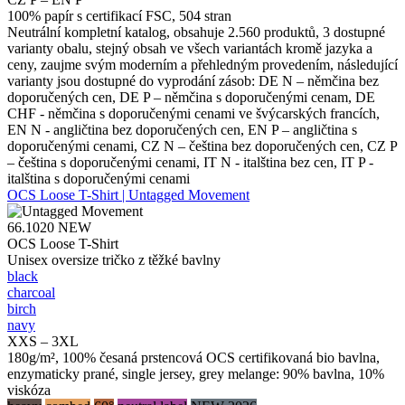
100% papír s certifikací FSC, 504 stran
Neutrální kompletní katalog, obsahuje 2.560 produktů, 3 dostupné
varianty obalu, stejný obsah ve všech variantách kromě jazyka a
ceny, zaujme svým moderním a přehledným provedením, následující
varianty jsou dostupné do vyprodání zásob: DE N – němčina bez
doporučených cen, DE P – němčina s doporučenými cenam, DE
CHF - němčina s doporučenými cenami ve švýcarských francích,
EN N - angličtina bez doporučených cen, EN P – angličtina s
doporučenými cenami, CZ N – čeština bez doporučených cen, CZ P
– čeština s doporučenými cenami, IT N - italština bez cen, IT P -
italština s doporučenými cenami
OCS Loose T-Shirt | Untagged Movement
66.1020
NEW
OCS Loose T-Shirt
Unisex oversize tričko z těžké bavlny
black
charcoal
birch
navy
XXS – 3XL
180g/m², 100% česaná prstencová OCS certifikovaná bio bavlna,
enzymaticky prané, single jersey, grey melange: 90% bavlna, 10%
viskóza