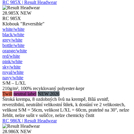
RC 985X | Result Headwear
28.985X
NEW
RC 985X
Klobouk "Reversible"
white/​white
black/​white
grey/​white
bottle/​white
orange/​white
red/​white
pink/​white
sky/​white
royal/​white
navy/​white
S/M – L/XL
210g/m², 100% recyklovaný polyester-kepr
Twill
neutral label
NEW 2026
Široká krempa, 8 ozdobných švů na krempě, Bílá uvnitř,
reverzibilní, neutrální velikostní štítek, k dostání ve 2 velikostech,
velikost S/M = 56cm, velikost L/XL = 60cm, pratelné na 30°, nelze
žehlit, nelze sušit v sušičce, nelze chemicky čistit
RC 986X | Result Headwear
28.986X
NEW