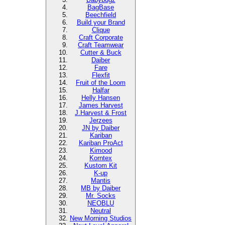
BagBase
Beechfield
Build your Brand
Clique
Craft Corporate
Craft Teamwear
Cutter & Buck
Daiber
Fare
Flexfit
Fruit of the Loom
Halfar
Helly Hansen
James Harvest
J.Harvest & Frost
Jerzees
JN by Daiber
Kariban
Kariban ProAct
Kimood
Korntex
Kustom Kit
K-up
Mantis
MB by Daiber
Mr. Socks
NEOBLU
Neutral
New Morning Studios