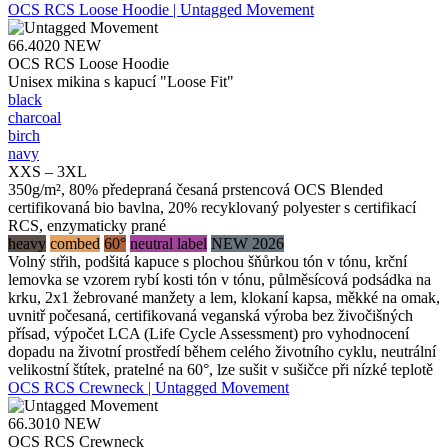
OCS RCS Loose Hoodie | Untagged Movement
66.4020
NEW
OCS RCS Loose Hoodie
Unisex mikina s kapucí "Loose Fit"
black
charcoal
birch
navy
XXS – 3XL
350g/m², 80% předepraná česaná prstencová OCS Blended
certifikovaná bio bavlna, 20% recyklovaný polyester s certifikací
RCS, enzymaticky prané
heavy
combed
60°
neutral label
NEW 2026
Volný střih, podšitá kapuce s plochou šňůrkou tón v tónu, krční
lemovka se vzorem rybí kosti tón v tónu, půlměsícová podsádka na
krku, 2x1 žebrované manžety a lem, klokaní kapsa, měkké na omak,
uvnitř počesaná, certifikovaná veganská výroba bez živočišných
přísad, výpočet LCA (Life Cycle Assessment) pro vyhodnocení
dopadu na životní prostředí během celého životního cyklu, neutrální
velikostní štítek, pratelné na 60°, lze sušit v sušičce při nízké teplotě
OCS RCS Crewneck | Untagged Movement
66.3010
NEW
OCS RCS Crewneck