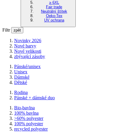
≥ 6XL
Fair trade
Neutrální štítek
Oeko-Tex
UV ochrana
Filtr
zpět
Novinky 2026
Nové barvy
Nové velikosti
zbývající zásoby
Pánské/unisex
Unisex
Dámské
Dětské
Rodina
Pánské + dámské duo
Bio-bavlna
100% bavlna
>60% polyester
100% polyester
recycled polyester