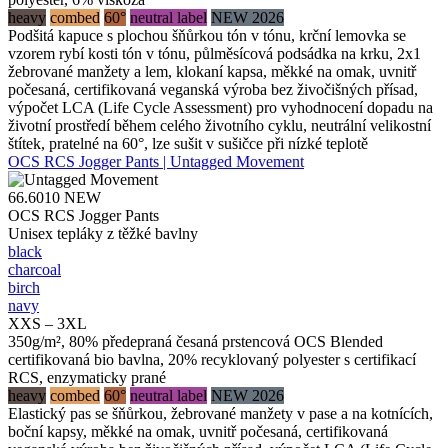
heavy
combed
60°
neutral label
NEW 2026
Podšitá kapuce s plochou šňůrkou tón v tónu, krční lemovka se
vzorem rybí kosti tón v tónu, půlměsícová podsádka na krku, 2x1
žebrované manžety a lem, klokaní kapsa, měkké na omak, uvnitř
počesaná, certifikovaná veganská výroba bez živočišných přísad,
výpočet LCA (Life Cycle Assessment) pro vyhodnocení dopadu na
životní prostředí během celého životního cyklu, neutrální velikostní
štítek, pratelné na 60°, lze sušit v sušičce při nízké teplotě
OCS RCS Jogger Pants | Untagged Movement
66.6010
NEW
OCS RCS Jogger Pants
Unisex tepláky z těžké bavlny
black
charcoal
birch
navy
XXS – 3XL
350g/m², 80% předepraná česaná prstencová OCS Blended
certifikovaná bio bavlna, 20% recyklovaný polyester s certifikací
RCS, enzymaticky prané
heavy
combed
60°
neutral label
NEW 2026
Elastický pas se šňůrkou, žebrované manžety v pase a na kotnících,
boční kapsy, měkké na omak, uvnitř počesaná, certifikovaná