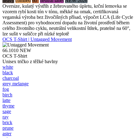
heavy
combed
60°
neutral label
NEW 2026
Oversize, kulatý výstřih z žebrovaného úpletu, krční lemovka se
vzorem rybí kosti tón v tónu, měkké na omak, certifikovaná
veganská výroba bez živočišných přísad, výpočet LCA (Life Cycle
Assessment) pro vyhodnocení dopadu na životní prostředí během
celého životního cyklu, neutrální velikostní štítek, pratelné na 60°,
lze sušit v sušičce při nízké teplotě
OCS T-Shirt | Untagged Movement
66.1010
NEW
OCS T-Shirt
Unisex tričko z těžké bavlny
white
black
charcoal
grey melange
fog
birch
latte
thyme
sage
ray
brick
prune
aster