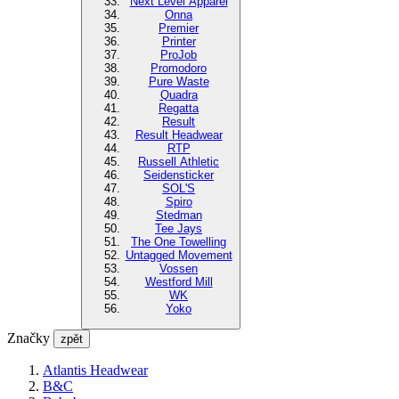
Next Level Apparel
Onna
Premier
Printer
ProJob
Promodoro
Pure Waste
Quadra
Regatta
Result
Result Headwear
RTP
Russell Athletic
Seidensticker
SOL'S
Spiro
Stedman
Tee Jays
The One Towelling
Untagged Movement
Vossen
Westford Mill
WK
Yoko
Značky
zpět
Atlantis Headwear
B&C