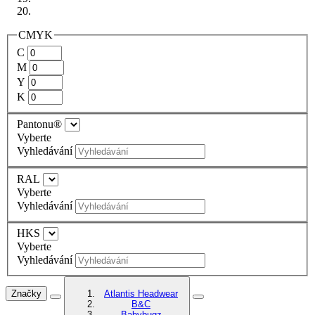
CMYK
C
M
Y
K
Pantonu®
Vyberte
Vyhledávání
RAL
Vyberte
Vyhledávání
HKS
Vyberte
Vyhledávání
Značky
Atlantis Headwear
B&C
Babybugz