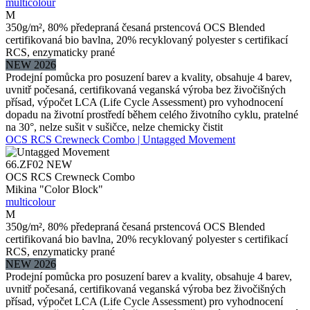
multicolour
M
350g/m², 80% předepraná česaná prstencová OCS Blended
certifikovaná bio bavlna, 20% recyklovaný polyester s certifikací
RCS, enzymaticky prané
NEW 2026
Prodejní pomůcka pro posuzení barev a kvality, obsahuje 4 barev,
uvnitř počesaná, certifikovaná veganská výroba bez živočišných
přísad, výpočet LCA (Life Cycle Assessment) pro vyhodnocení
dopadu na životní prostředí během celého životního cyklu, pratelné
na 30°, nelze sušit v sušičce, nelze chemicky čistit
OCS RCS Crewneck Combo | Untagged Movement
66.ZF02
NEW
OCS RCS Crewneck Combo
Mikina "Color Block"
multicolour
M
350g/m², 80% předepraná česaná prstencová OCS Blended
certifikovaná bio bavlna, 20% recyklovaný polyester s certifikací
RCS, enzymaticky prané
NEW 2026
Prodejní pomůcka pro posuzení barev a kvality, obsahuje 4 barev,
uvnitř počesaná, certifikovaná veganská výroba bez živočišných
přísad, výpočet LCA (Life Cycle Assessment) pro vyhodnocení