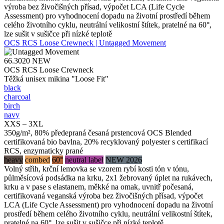
výroba bez živočišných přísad, výpočet LCA (Life Cycle
Assessment) pro vyhodnocení dopadu na životní prostředí během
celého životního cyklu, neutrální velikostní štítek, pratelné na 60°,
lze sušit v sušičce při nízké teplotě
OCS RCS Loose Crewneck | Untagged Movement
66.3020
NEW
OCS RCS Loose Crewneck
Těžká unisex mikina "Loose Fit"
black
charcoal
birch
navy
XXS – 3XL
350g/m², 80% předepraná česaná prstencová OCS Blended
certifikovaná bio bavlna, 20% recyklovaný polyester s certifikací
RCS, enzymaticky prané
heavy
combed
60°
neutral label
NEW 2026
Volný střih, krční lemovka se vzorem rybí kosti tón v tónu,
půlměsícová podsádka na krku, 2x1 žebrovaný úplet na rukávech,
krku a v pase s elastanem, měkké na omak, uvnitř počesaná,
certifikovaná veganská výroba bez živočišných přísad, výpočet
LCA (Life Cycle Assessment) pro vyhodnocení dopadu na životní
prostředí během celého životního cyklu, neutrální velikostní štítek,
pratelné na 60°, lze sušit v sušičce při nízké teplotě