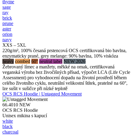
thyme
sage
ray
brick
prune
aster
orion
navy
XXS – 5XL
220g/m², 100% česaná prstencová OCS certifikovaná bio bavlna,
enzymaticky prané, grey melange: 90% bavlna, 10% viskóza
heavy
combed
60°
neutral label
NEW 2026
Žebrovaný límec a manžety, měkké na omak, certifikovaná
veganská výroba bez živočišných přísad, výpočet LCA (Life Cycle
Assessment) pro vyhodnocení dopadu na životní prostředí během
celého životního cyklu, neutrální velikostní štítek, pratelné na 60°,
lze sušit v sušičce při nízké teplotě
OCS RCS Hoodie | Untagged Movement
66.4010
NEW
OCS RCS Hoodie
Unisex mikina s kapucí
white
black
charcoal