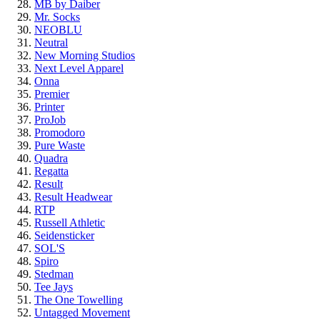
MB by Daiber
Mr. Socks
NEOBLU
Neutral
New Morning Studios
Next Level Apparel
Onna
Premier
Printer
ProJob
Promodoro
Pure Waste
Quadra
Regatta
Result
Result Headwear
RTP
Russell Athletic
Seidensticker
SOL'S
Spiro
Stedman
Tee Jays
The One Towelling
Untagged Movement