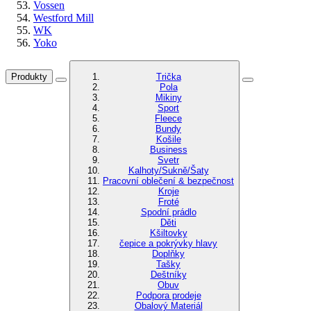
Vossen
Westford Mill
WK
Yoko
Produkty
Trička
Pola
Mikiny
Sport
Fleece
Bundy
Košile
Business
Svetr
Kalhoty/Sukně/Šaty
Pracovní oblečení & bezpečnost
Kroje
Froté
Spodní prádlo
Děti
Kšiltovky
čepice a pokrývky hlavy
Doplňky
Tašky
Deštníky
Obuv
Podpora prodeje
Obalový Materiál