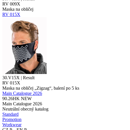
RV 009X
Maska na obličej
RV 015X
30.V15X | Result
RV 015X
Maska na obličej „Zigzag“, balení po 5 ks
Main Catalogue 2026
90.26HK
NEW
Main Catalogue 2026
Neutrální obecný katalog
Standard
Promotion
Workwear
CZ P – EN P