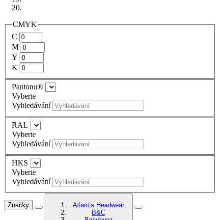
CMYK
C
M
Y
K
Pantonu®
Vyberte
Vyhledávání
RAL
Vyberte
Vyhledávání
HKS
Vyberte
Vyhledávání
Značky
Atlantis Headwear
B&C
Babybugz