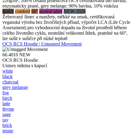
220g/m², 100% česaná prstencová OCS certifikovaná bio bavlna,
enzymaticky prané, grey melange: 90% bavlna, 10% viskóza
heavy
combed
60°
neutral label
NEW 2026
Žebrovaný límec a manžety, měkké na omak, certifikovaná
veganská výroba bez živočišných přísad, výpočet LCA (Life Cycle
Assessment) pro vyhodnocení dopadu na životní prostředí během
celého životního cyklu, neutrální velikostní štítek, pratelné na 60°,
lze sušit v sušičce při nízké teplotě
OCS RCS Hoodie | Untagged Movement
66.4010
NEW
OCS RCS Hoodie
Unisex mikina s kapucí
white
black
charcoal
grey melange
fog
birch
latte
thyme
sage
ray
brick
prune