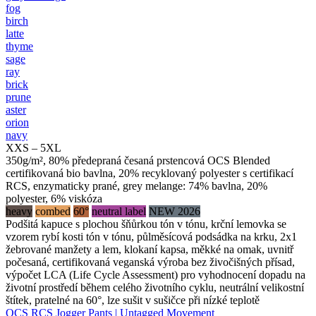
fog
birch
latte
thyme
sage
ray
brick
prune
aster
orion
navy
XXS – 5XL
350g/m², 80% předepraná česaná prstencová OCS Blended
certifikovaná bio bavlna, 20% recyklovaný polyester s certifikací
RCS, enzymaticky prané, grey melange: 74% bavlna, 20%
polyester, 6% viskóza
heavy
combed
60°
neutral label
NEW 2026
Podšitá kapuce s plochou šňůrkou tón v tónu, krční lemovka se
vzorem rybí kosti tón v tónu, půlměsícová podsádka na krku, 2x1
žebrované manžety a lem, klokaní kapsa, měkké na omak, uvnitř
počesaná, certifikovaná veganská výroba bez živočišných přísad,
výpočet LCA (Life Cycle Assessment) pro vyhodnocení dopadu na
životní prostředí během celého životního cyklu, neutrální velikostní
štítek, pratelné na 60°, lze sušit v sušičce při nízké teplotě
OCS RCS Jogger Pants | Untagged Movement