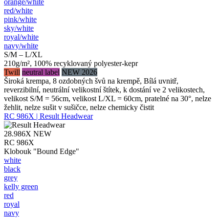
orange/​white
red/​white
pink/​white
sky/​white
royal/​white
navy/​white
S/M – L/XL
210g/m², 100% recyklovaný polyester-kepr
Twill
neutral label
NEW 2026
Široká krempa, 8 ozdobných švů na krempě, Bílá uvnitř,
reverzibilní, neutrální velikostní štítek, k dostání ve 2 velikostech,
velikost S/M = 56cm, velikost L/XL = 60cm, pratelné na 30°, nelze
žehlit, nelze sušit v sušičce, nelze chemicky čistit
RC 986X | Result Headwear
28.986X
NEW
RC 986X
Klobouk "Bound Edge"
white
black
grey
kelly green
red
royal
navy