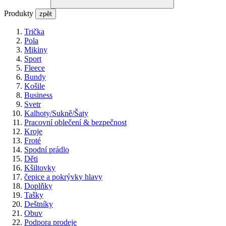
Produkty
zpět
Trička
Pola
Mikiny
Sport
Fleece
Bundy
Košile
Business
Svetr
Kalhoty/Sukně/Šaty
Pracovní oblečení & bezpečnost
Kroje
Froté
Spodní prádlo
Děti
Kšiltovky
čepice a pokrývky hlavy
Doplňky
Tašky
Deštníky
Obuv
Podpora prodeje