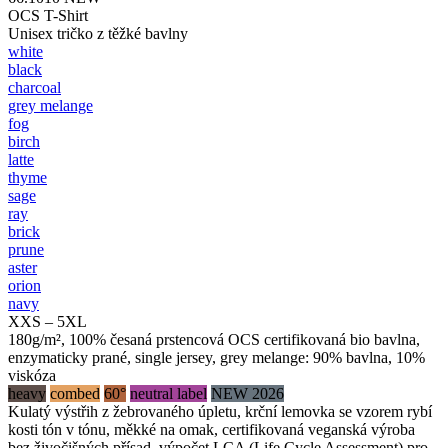
OCS T-Shirt
Unisex tričko z těžké bavlny
white
black
charcoal
grey melange
fog
birch
latte
thyme
sage
ray
brick
prune
aster
orion
navy
XXS – 5XL
180g/m², 100% česaná prstencová OCS certifikovaná bio bavlna,
enzymaticky prané, single jersey, grey melange: 90% bavlna, 10%
viskóza
heavy
combed
60°
neutral label
NEW 2026
Kulatý výstřih z žebrovaného úpletu, krční lemovka se vzorem rybí
kosti tón v tónu, měkké na omak, certifikovaná veganská výroba
bez živočišných přísad, výpočet LCA (Life Cycle Assessment) pro