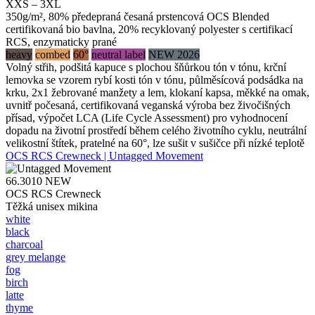
XXS – 3XL
350g/m², 80% předepraná česaná prstencová OCS Blended
certifikovaná bio bavlna, 20% recyklovaný polyester s certifikací
RCS, enzymaticky prané
heavy
combed
60°
neutral label
NEW 2026
Volný střih, podšitá kapuce s plochou šňůrkou tón v tónu, krční
lemovka se vzorem rybí kosti tón v tónu, půlměsícová podsádka na
krku, 2x1 žebrované manžety a lem, klokaní kapsa, měkké na omak,
uvnitř počesaná, certifikovaná veganská výroba bez živočišných
přísad, výpočet LCA (Life Cycle Assessment) pro vyhodnocení
dopadu na životní prostředí během celého životního cyklu, neutrální
velikostní štítek, pratelné na 60°, lze sušit v sušičce při nízké teplotě
OCS RCS Crewneck | Untagged Movement
66.3010
NEW
OCS RCS Crewneck
Těžká unisex mikina
white
black
charcoal
grey melange
fog
birch
latte
thyme