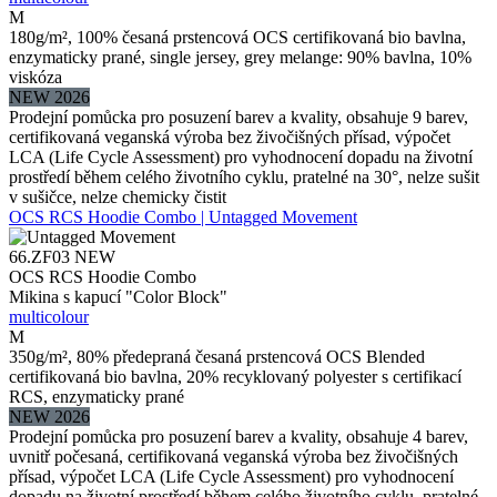
M
180g/m², 100% česaná prstencová OCS certifikovaná bio bavlna,
enzymaticky prané, single jersey, grey melange: 90% bavlna, 10%
viskóza
NEW 2026
Prodejní pomůcka pro posuzení barev a kvality, obsahuje 9 barev,
certifikovaná veganská výroba bez živočišných přísad, výpočet
LCA (Life Cycle Assessment) pro vyhodnocení dopadu na životní
prostředí během celého životního cyklu, pratelné na 30°, nelze sušit
v sušičce, nelze chemicky čistit
OCS RCS Hoodie Combo | Untagged Movement
66.ZF03
NEW
OCS RCS Hoodie Combo
Mikina s kapucí "Color Block"
multicolour
M
350g/m², 80% předepraná česaná prstencová OCS Blended
certifikovaná bio bavlna, 20% recyklovaný polyester s certifikací
RCS, enzymaticky prané
NEW 2026
Prodejní pomůcka pro posuzení barev a kvality, obsahuje 4 barev,
uvnitř počesaná, certifikovaná veganská výroba bez živočišných
přísad, výpočet LCA (Life Cycle Assessment) pro vyhodnocení
dopadu na životní prostředí během celého životního cyklu, pratelné