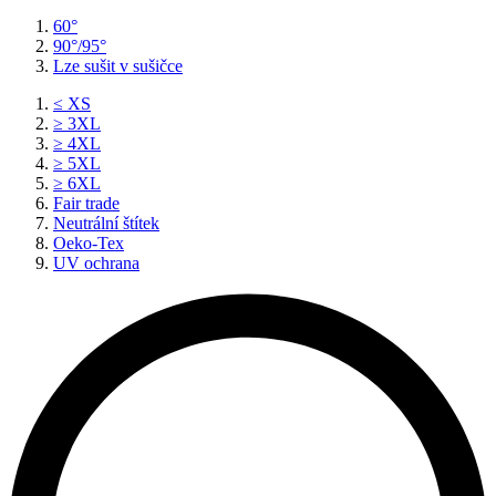
60°
90°/95°
Lze sušit v sušičce
≤ XS
≥ 3XL
≥ 4XL
≥ 5XL
≥ 6XL
Fair trade
Neutrální štítek
Oeko-Tex
UV ochrana