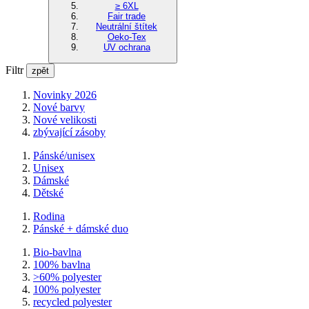
≥ 6XL
Fair trade
Neutrální štítek
Oeko-Tex
UV ochrana
Filtr
zpět
Novinky 2026
Nové barvy
Nové velikosti
zbývající zásoby
Pánské/unisex
Unisex
Dámské
Dětské
Rodina
Pánské + dámské duo
Bio-bavlna
100% bavlna
>60% polyester
100% polyester
recycled polyester