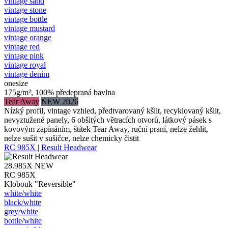
vintage sand
vintage stone
vintage bottle
vintage mustard
vintage orange
vintage red
vintage pink
vintage royal
vintage denim
onesize
175g/m², 100% předepraná bavlna
Tear Away
NEW 2026
Nízký profil, vintage vzhled, předtvarovaný kšilt, recyklovaný kšilt,
nevyztužené panely, 6 obšitých větracích otvorů, látkový pásek s
kovovým zapínáním, štítek Tear Away, ruční praní, nelze žehlit,
nelze sušit v sušičce, nelze chemicky čistit
RC 985X | Result Headwear
28.985X
NEW
RC 985X
Klobouk "Reversible"
white/​white
black/​white
grey/​white
bottle/​white