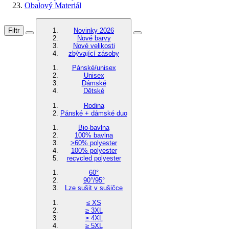
Obalový Materiál
Filtr
Novinky 2026
Nové barvy
Nové velikosti
zbývající zásoby
Pánské/unisex
Unisex
Dámské
Dětské
Rodina
Pánské + dámské duo
Bio-bavlna
100% bavlna
>60% polyester
100% polyester
recycled polyester
60°
90°/95°
Lze sušit v sušičce
≤ XS
≥ 3XL
≥ 4XL
≥ 5XL