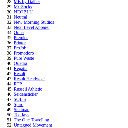
MB by Daiber
Mr. Socks
NEOBLU
Neutral
New Morning Studios
Next Level Apparel
Onna
Premier
Printer
ProJob
Promodoro
Pure Waste
Quadra
Regatta
Result
Result Headwear
RTP
Russell Athletic
Seidensticker
SOL'S
Spiro
Stedman
Tee Jays
The One Towelling
Untagged Movement