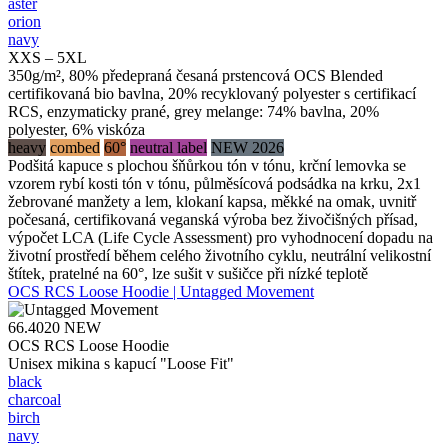
aster
orion
navy
XXS – 5XL
350g/m², 80% předepraná česaná prstencová OCS Blended
certifikovaná bio bavlna, 20% recyklovaný polyester s certifikací
RCS, enzymaticky prané, grey melange: 74% bavlna, 20%
polyester, 6% viskóza
heavy
combed
60°
neutral label
NEW 2026
Podšitá kapuce s plochou šňůrkou tón v tónu, krční lemovka se
vzorem rybí kosti tón v tónu, půlměsícová podsádka na krku, 2x1
žebrované manžety a lem, klokaní kapsa, měkké na omak, uvnitř
počesaná, certifikovaná veganská výroba bez živočišných přísad,
výpočet LCA (Life Cycle Assessment) pro vyhodnocení dopadu na
životní prostředí během celého životního cyklu, neutrální velikostní
štítek, pratelné na 60°, lze sušit v sušičce při nízké teplotě
OCS RCS Loose Hoodie | Untagged Movement
66.4020
NEW
OCS RCS Loose Hoodie
Unisex mikina s kapucí "Loose Fit"
black
charcoal
birch
navy