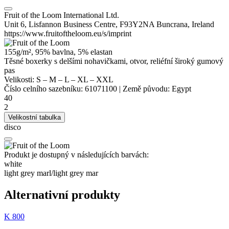
Fruit of the Loom International Ltd.
Unit 6, Lisfannon Business Centre, F93Y2NA Buncrana, Ireland
https://www.fruitoftheloom.eu/s/imprint
155g/m², 95% bavlna, 5%
elastan
Těsné boxerky s delšími nohavičkami, otvor, reliéfní široký gumový
pas
Velikosti:
S
–
M
–
L
–
XL
–
XXL
Číslo celního sazebníku:
61071100
|
Země původu:
Egypt
40
2
Velikostní tabulka
disco
Produkt je dostupný v následujících barvách:
white
light grey marl/​light grey mar
Alternativní produkty
K 800