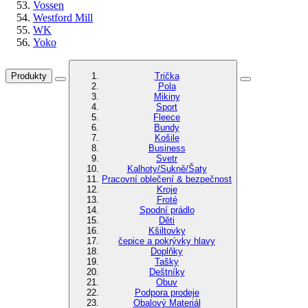
Vossen
Westford Mill
WK
Yoko
Produkty
Trička
Pola
Mikiny
Sport
Fleece
Bundy
Košile
Business
Svetr
Kalhoty/Sukně/Šaty
Pracovní oblečení & bezpečnost
Kroje
Froté
Spodní prádlo
Děti
Kšiltovky
čepice a pokrývky hlavy
Doplňky
Tašky
Deštníky
Obuv
Podpora prodeje
Obalový Materiál