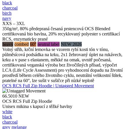
black
charcoal
birch
navy
XXS – 3XL
350g/m², 80% předepraná česaná prstencová OCS Blended
certifikovaná bio bavlna, 20% recyklovaný polyester s certifikací
RCS, enzymaticky prané
heavy
combed
60°
neutral label
NEW 2026
Volný střih, krční lemovka se vzorem rybí kosti tón v tónu,
půlměsícová podsádka na krku, 2x1 žebrovaný úplet na rukávech,
krku a v pase s elastanem, měkké na omak, uvnitř počesaná,
certifikovaná veganská výroba bez živočišných přísad, výpočet
LCA (Life Cycle Assessment) pro vyhodnocení dopadu na životní
prostředí během celého životního cyklu, neutrální velikostní štítek,
pratelné na 60°, lze sušit v sušičce při nízké teplotě
OCS RCS Full Zip Hoodie | Untagged Movement
66.5010
NEW
OCS RCS Full Zip Hoodie
Unisex mikina s kapucí z těžké bavlny
white
black
charcoal
grey melange