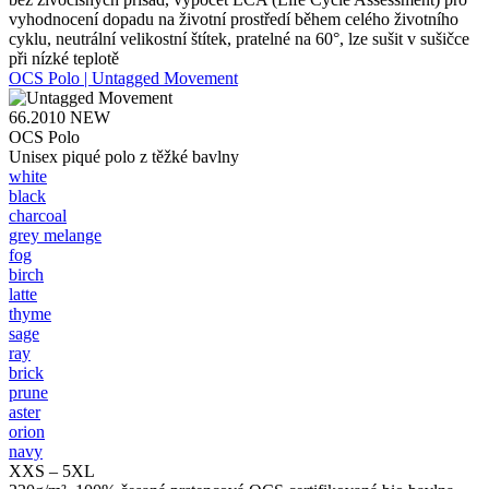
vyhodnocení dopadu na životní prostředí během celého životního
cyklu, neutrální velikostní štítek, pratelné na 60°, lze sušit v sušičce
při nízké teplotě
OCS Polo | Untagged Movement
66.2010
NEW
OCS Polo
Unisex piqué polo z těžké bavlny
white
black
charcoal
grey melange
fog
birch
latte
thyme
sage
ray
brick
prune
aster
orion
navy
XXS – 5XL