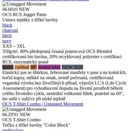
66.6010
NEW
OCS RCS Jogger Pants
Unisex tepláky z těžké bavlny
black
charcoal
birch
navy
XXS – 3XL
350g/m², 80% předepraná česaná prstencová OCS Blended
certifikovaná bio bavlna, 20% recyklovaný polyester s certifikací
RCS, enzymaticky prané
heavy
combed
60°
neutral label
NEW 2026
Elastický pas se šňůrkou, žebrované manžety v pase a na kotnících,
boční kapsy, měkké na omak, uvnitř počesaná, certifikovaná
veganská výroba bez živočišných přísad, výpočet LCA (Life Cycle
Assessment) pro vyhodnocení dopadu na životní prostředí během
celého životního cyklu, neutrální velikostní štítek, pratelné na 60°,
lze sušit v sušičce při nízké teplotě
OCS T-Shirt Combo | Untagged Movement
66.ZF01
NEW
OCS T-Shirt Combo
Tričko z těžké bavlny "Color Block"
multicolour