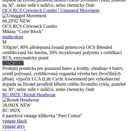
na 30°, nelze sušit v sušičce, nelze chemicky čistit
OCS RCS Crewneck Combo | Untagged Movement
66.ZF02
NEW
OCS RCS Crewneck Combo
Mikina "Color Block"
multicolour
M
350g/m², 80% předepraná česaná prstencová OCS Blended
certifikovaná bio bavlna, 20% recyklovaný polyester s certifikací
RCS, enzymaticky prané
NEW 2026
Prodejní pomůcka pro posuzení barev a kvality, obsahuje 4 barev,
uvnitř počesaná, certifikovaná veganská výroba bez živočišných
přísad, výpočet LCA (Life Cycle Assessment) pro vyhodnocení
dopadu na životní prostředí během celého životního cyklu, pratelné
na 30°, nelze sušit v sušičce, nelze chemicky čistit
RC 092X | Result Headwear
28.092X
NEW
RC 092X
6 panelová vintage kšiltovka "Pure Cotton"
vintage black
vintage grey