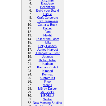
BagBase
Beechfield
Build your Brand
Clique
Craft Corporate
Craft Teamwear
Cutter & Buck
Daiber
Fare
Flexfit
Fruit of the Loom
Halfar
Helly Hansen
James Harvest
J.Harvest & Frost
Jerzees
JN by Daiber
Kariban
Kariban ProAct
Kimood
Korntex
Kustom Kit
K-up
Mantis
MB by Daiber
Mr. Socks
NEOBLU
Neutral
New Morning Studios