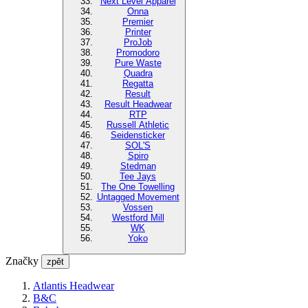
Next Level Apparel
Onna
Premier
Printer
ProJob
Promodoro
Pure Waste
Quadra
Regatta
Result
Result Headwear
RTP
Russell Athletic
Seidensticker
SOL'S
Spiro
Stedman
Tee Jays
The One Towelling
Untagged Movement
Vossen
Westford Mill
WK
Yoko
Značky
zpět
Atlantis Headwear
B&C