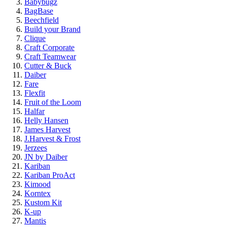
Babybugz
BagBase
Beechfield
Build your Brand
Clique
Craft Corporate
Craft Teamwear
Cutter & Buck
Daiber
Fare
Flexfit
Fruit of the Loom
Halfar
Helly Hansen
James Harvest
J.Harvest & Frost
Jerzees
JN by Daiber
Kariban
Kariban ProAct
Kimood
Korntex
Kustom Kit
K-up
Mantis