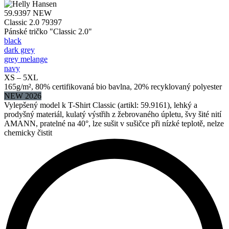
59.9397
NEW
Classic 2.0 79397
Pánské tričko "Classic 2.0"
black
dark grey
grey melange
navy
XS – 5XL
165g/m², 80% certifikovaná bio bavlna, 20% recyklovaný polyester
NEW 2026
Vylepšený model k T-Shirt Classic (artikl: 59.9161), lehký a
prodyšný materiál, kulatý výstřih z žebrovaného úpletu, švy šité nití
AMANN, pratelné na 40°, lze sušit v sušičce při nízké teplotě, nelze
chemicky čistit