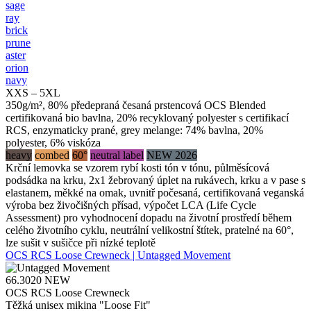
sage
ray
brick
prune
aster
orion
navy
XXS – 5XL
350g/m², 80% předepraná česaná prstencová OCS Blended
certifikovaná bio bavlna, 20% recyklovaný polyester s certifikací
RCS, enzymaticky prané, grey melange: 74% bavlna, 20%
polyester, 6% viskóza
heavy
combed
60°
neutral label
NEW 2026
Krční lemovka se vzorem rybí kosti tón v tónu, půlměsícová
podsádka na krku, 2x1 žebrovaný úplet na rukávech, krku a v pase s
elastanem, měkké na omak, uvnitř počesaná, certifikovaná veganská
výroba bez živočišných přísad, výpočet LCA (Life Cycle
Assessment) pro vyhodnocení dopadu na životní prostředí během
celého životního cyklu, neutrální velikostní štítek, pratelné na 60°,
lze sušit v sušičce při nízké teplotě
OCS RCS Loose Crewneck | Untagged Movement
66.3020
NEW
OCS RCS Loose Crewneck
Těžká unisex mikina "Loose Fit"