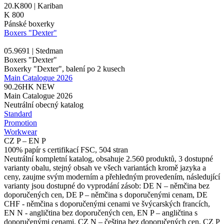
20.K800 | Kariban
K 800
Pánské boxerky
Boxers "Dexter"
05.9691 | Stedman
Boxers "Dexter"
Boxerky "Dexter", balení po 2 kusech
Main Catalogue 2026
90.26HK
NEW
Main Catalogue 2026
Neutrální obecný katalog
Standard
Promotion
Workwear
CZ P – EN P
100% papír s certifikací FSC, 504 stran
Neutrální kompletní katalog, obsahuje 2.560 produktů, 3 dostupné
varianty obalu, stejný obsah ve všech variantách kromě jazyka a
ceny, zaujme svým moderním a přehledným provedením, následující
varianty jsou dostupné do vyprodání zásob: DE N – němčina bez
doporučených cen, DE P – němčina s doporučenými cenam, DE
CHF - němčina s doporučenými cenami ve švýcarských francích,
EN N - angličtina bez doporučených cen, EN P – angličtina s
doporučenými cenami, CZ N – čeština bez doporučených cen, CZ P