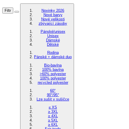
Filtr
Novinky 2026
Nové barvy
Nové velikosti
zbývající zásoby
Pánské/unisex
Unisex
Dámské
Dětské
Rodina
Pánské + dámské duo
Bio-bavlna
100% bavlna
>60% polyester
100% polyester
recycled polyester
60°
90°/95°
Lze sušit v sušičce
≤ XS
≥ 3XL
≥ 4XL
≥ 5XL
≥ 6XL
Fair trade