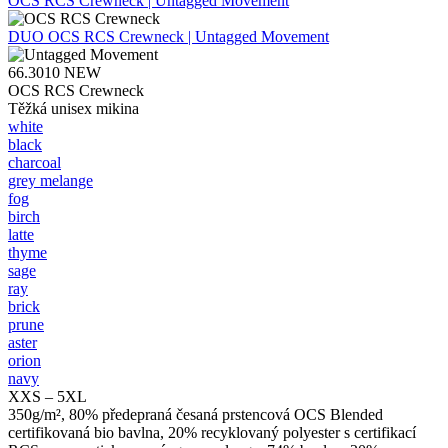
OCS RCS Crewneck | Untagged Movement
DUO
OCS RCS Crewneck | Untagged Movement
66.3010
NEW
OCS RCS Crewneck
Těžká unisex mikina
white
black
charcoal
grey melange
fog
birch
latte
thyme
sage
ray
brick
prune
aster
orion
navy
XXS – 5XL
350g/m², 80% předepraná česaná prstencová OCS Blended
certifikovaná bio bavlna, 20% recyklovaný polyester s certifikací