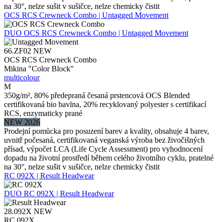
na 30°, nelze sušit v sušičce, nelze chemicky čistit
OCS RCS Crewneck Combo | Untagged Movement
DUO
OCS RCS Crewneck Combo | Untagged Movement
66.ZF02
NEW
OCS RCS Crewneck Combo
Mikina "Color Block"
multicolour
M
350g/m², 80% předepraná česaná prstencová OCS Blended
certifikovaná bio bavlna, 20% recyklovaný polyester s certifikací
RCS, enzymaticky prané
NEW 2026
Prodejní pomůcka pro posuzení barev a kvality, obsahuje 4 barev,
uvnitř počesaná, certifikovaná veganská výroba bez živočišných
přísad, výpočet LCA (Life Cycle Assessment) pro vyhodnocení
dopadu na životní prostředí během celého životního cyklu, pratelné
na 30°, nelze sušit v sušičce, nelze chemicky čistit
RC 092X | Result Headwear
DUO
RC 092X | Result Headwear
28.092X
NEW
RC 092X