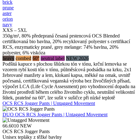
brick
prune
aster
orion
navy
XXS – 5XL
350g/m², 80% předepraná česaná prstencová OCS Blended
certifikovaná bio bavlna, 20% recyklovaný polyester s certifikací
RCS, enzymaticky prané, grey melange: 74% bavlna, 20%
polyester, 6% viskóza
heavy
combed
60°
neutral label
NEW 2026
Podšitá kapuce s plochou šňůrkou tón v tónu, krční lemovka se
vzorem rybí kosti tón v tónu, půlměsícová podsádka na krku, 2x1
žebrované manžety a lem, klokaní kapsa, měkké na omak, uvnitř
počesaná, certifikovaná veganská výroba bez živočišných přísad,
výpočet LCA (Life Cycle Assessment) pro vyhodnocení dopadu na
životní prostředí během celého životního cyklu, neutrální velikostní
štítek, pratelné na 60°, lze sušit v sušičce při nízké teplotě
OCS RCS Jogger Pants | Untagged Movement
DUO
OCS RCS Jogger Pants | Untagged Movement
66.6010
NEW
OCS RCS Jogger Pants
Unisex tepláky z těžké bavlny