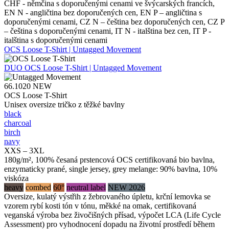
CHF - němčina s doporučenými cenami ve švýcarských francích,
EN N - angličtina bez doporučených cen, EN P – angličtina s
doporučenými cenami, CZ N – čeština bez doporučených cen, CZ P
– čeština s doporučenými cenami, IT N - italština bez cen, IT P -
italština s doporučenými cenami
OCS Loose T-Shirt | Untagged Movement
DUO
OCS Loose T-Shirt | Untagged Movement
66.1020
NEW
OCS Loose T-Shirt
Unisex oversize tričko z těžké bavlny
black
charcoal
birch
navy
XXS – 3XL
180g/m², 100% česaná prstencová OCS certifikovaná bio bavlna,
enzymaticky prané, single jersey, grey melange: 90% bavlna, 10%
viskóza
heavy
combed
60°
neutral label
NEW 2026
Oversize, kulatý výstřih z žebrovaného úpletu, krční lemovka se
vzorem rybí kosti tón v tónu, měkké na omak, certifikovaná
veganská výroba bez živočišných přísad, výpočet LCA (Life Cycle
Assessment) pro vyhodnocení dopadu na životní prostředí během