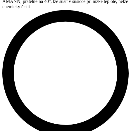
AMANN, pratelné na 40°, lze sušit v sušičce při nízké teplotě, nelze
chemicky čistit