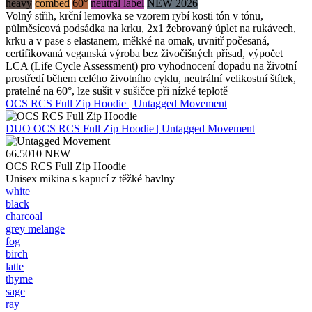
heavy
combed
60°
neutral label
NEW 2026
Volný střih, krční lemovka se vzorem rybí kosti tón v tónu,
půlměsícová podsádka na krku, 2x1 žebrovaný úplet na rukávech,
krku a v pase s elastanem, měkké na omak, uvnitř počesaná,
certifikovaná veganská výroba bez živočišných přísad, výpočet
LCA (Life Cycle Assessment) pro vyhodnocení dopadu na životní
prostředí během celého životního cyklu, neutrální velikostní štítek,
pratelné na 60°, lze sušit v sušičce při nízké teplotě
OCS RCS Full Zip Hoodie | Untagged Movement
DUO
OCS RCS Full Zip Hoodie | Untagged Movement
66.5010
NEW
OCS RCS Full Zip Hoodie
Unisex mikina s kapucí z těžké bavlny
white
black
charcoal
grey melange
fog
birch
latte
thyme
sage
ray