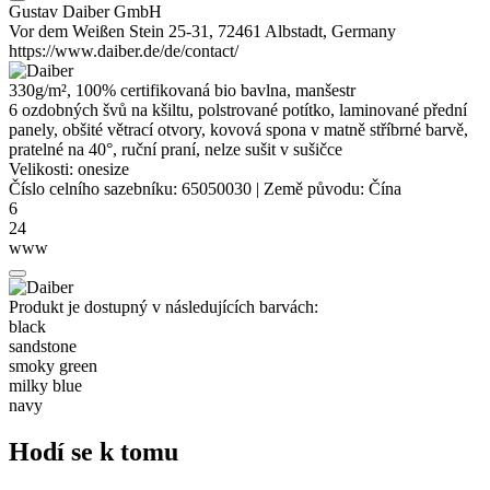
Gustav Daiber GmbH
Vor dem Weißen Stein 25-31, 72461 Albstadt, Germany
https://www.daiber.de/de/contact/
330g/m², 100% certifikovaná
bio bavlna
, manšestr
6 ozdobných švů na kšiltu, polstrované potítko, laminované přední
panely, obšité větrací otvory, kovová spona v matně stříbrné barvě,
pratelné na 40°, ruční praní, nelze sušit v sušičce
Velikosti:
onesize
Číslo celního sazebníku:
65050030
|
Země původu:
Čína
6
24
www
Produkt je dostupný v následujících barvách:
black
sandstone
smoky green
milky blue
navy
Hodí se k tomu