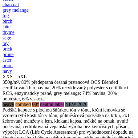
charcoal
grey melange
fog
birch
latte
thyme
sage
ray
brick
prune
aster
orion
navy
XXS – 5XL
350g/m², 80% předepraná česaná prstencová OCS Blended
certifikovaná bio bavlna, 20% recyklovaný polyester s certifikací
RCS, enzymaticky prané, grey melange: 74% bavlna, 20%
polyester, 6% viskóza
heavy
combed
60°
neutral label
NEW 2026
Podšitá kapuce s plochou šňůrkou tón v tónu, krční lemovka se
vzorem rybí kosti tón v tónu, půlměsícová podsádka na krku, 2x1
žebrované manžety a lem, klokaní kapsa, měkké na omak, uvnitř
počesaná, certifikovaná veganská výroba bez živočišných přísad,
výpočet LCA (Life Cycle Assessment) pro vyhodnocení dopadu na
životní prostředí během celého životního cyklu, neutrální velikostní