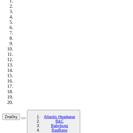
Značky
Atlantis Headwear
B&C
Babybugz
BagBase