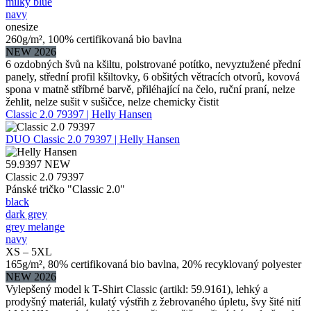
milky blue
navy
onesize
260g/m², 100% certifikovaná bio bavlna
NEW 2026
6 ozdobných švů na kšiltu, polstrované potítko, nevyztužené přední
panely, střední profil kšiltovky, 6 obšitých větracích otvorů, kovová
spona v matně stříbrné barvě, přiléhající na čelo, ruční praní, nelze
žehlit, nelze sušit v sušičce, nelze chemicky čistit
Classic 2.0 79397 | Helly Hansen
DUO
Classic 2.0 79397 | Helly Hansen
59.9397
NEW
Classic 2.0 79397
Pánské tričko "Classic 2.0"
black
dark grey
grey melange
navy
XS – 5XL
165g/m², 80% certifikovaná bio bavlna, 20% recyklovaný polyester
NEW 2026
Vylepšený model k T-Shirt Classic (artikl: 59.9161), lehký a
prodyšný materiál, kulatý výstřih z žebrovaného úpletu, švy šité nití