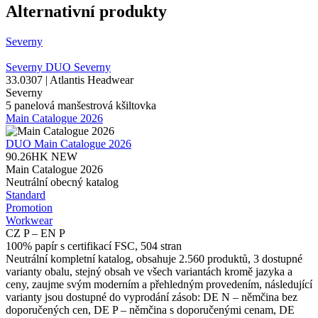
Alternativní produkty
Severny
Severny
DUO
Severny
33.0307 | Atlantis Headwear
Severny
5 panelová manšestrová kšiltovka
Main Catalogue 2026
DUO
Main Catalogue 2026
90.26HK
NEW
Main Catalogue 2026
Neutrální obecný katalog
Standard
Promotion
Workwear
CZ P – EN P
100% papír s certifikací FSC, 504 stran
Neutrální kompletní katalog, obsahuje 2.560 produktů, 3 dostupné
varianty obalu, stejný obsah ve všech variantách kromě jazyka a
ceny, zaujme svým moderním a přehledným provedením, následující
varianty jsou dostupné do vyprodání zásob: DE N – němčina bez
doporučených cen, DE P – němčina s doporučenými cenam, DE