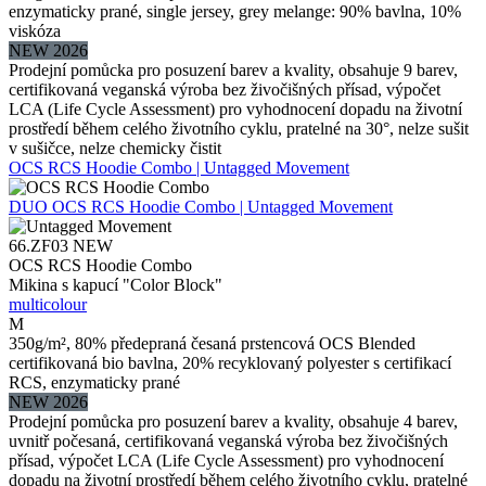
enzymaticky prané, single jersey, grey melange: 90% bavlna, 10%
viskóza
NEW 2026
Prodejní pomůcka pro posuzení barev a kvality, obsahuje 9 barev,
certifikovaná veganská výroba bez živočišných přísad, výpočet
LCA (Life Cycle Assessment) pro vyhodnocení dopadu na životní
prostředí během celého životního cyklu, pratelné na 30°, nelze sušit
v sušičce, nelze chemicky čistit
OCS RCS Hoodie Combo | Untagged Movement
DUO
OCS RCS Hoodie Combo | Untagged Movement
66.ZF03
NEW
OCS RCS Hoodie Combo
Mikina s kapucí "Color Block"
multicolour
M
350g/m², 80% předepraná česaná prstencová OCS Blended
certifikovaná bio bavlna, 20% recyklovaný polyester s certifikací
RCS, enzymaticky prané
NEW 2026
Prodejní pomůcka pro posuzení barev a kvality, obsahuje 4 barev,
uvnitř počesaná, certifikovaná veganská výroba bez živočišných
přísad, výpočet LCA (Life Cycle Assessment) pro vyhodnocení
dopadu na životní prostředí během celého životního cyklu, pratelné