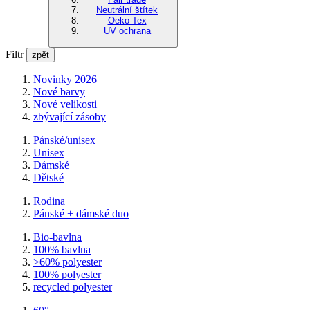
Neutrální štítek
Oeko-Tex
UV ochrana
Filtr
zpět
Novinky 2026
Nové barvy
Nové velikosti
zbývající zásoby
Pánské/unisex
Unisex
Dámské
Dětské
Rodina
Pánské + dámské duo
Bio-bavlna
100% bavlna
>60% polyester
100% polyester
recycled polyester