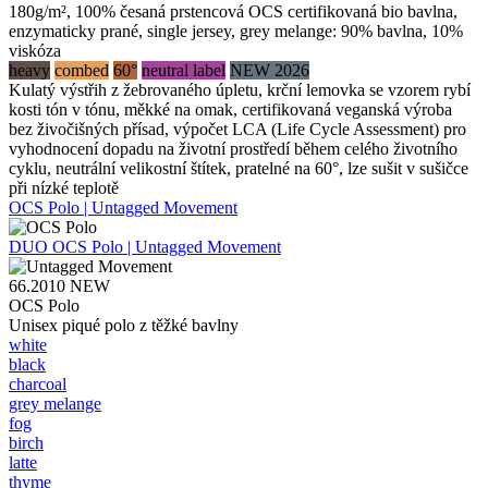
180g/m², 100% česaná prstencová OCS certifikovaná bio bavlna,
enzymaticky prané, single jersey, grey melange: 90% bavlna, 10%
viskóza
heavy
combed
60°
neutral label
NEW 2026
Kulatý výstřih z žebrovaného úpletu, krční lemovka se vzorem rybí
kosti tón v tónu, měkké na omak, certifikovaná veganská výroba
bez živočišných přísad, výpočet LCA (Life Cycle Assessment) pro
vyhodnocení dopadu na životní prostředí během celého životního
cyklu, neutrální velikostní štítek, pratelné na 60°, lze sušit v sušičce
při nízké teplotě
OCS Polo | Untagged Movement
DUO
OCS Polo | Untagged Movement
66.2010
NEW
OCS Polo
Unisex piqué polo z těžké bavlny
white
black
charcoal
grey melange
fog
birch
latte
thyme