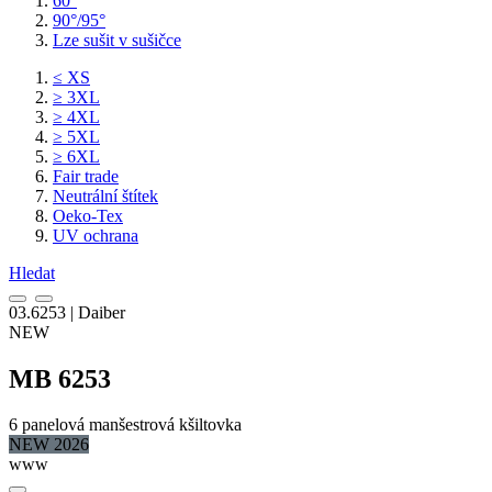
60°
90°/95°
Lze sušit v sušičce
≤ XS
≥ 3XL
≥ 4XL
≥ 5XL
≥ 6XL
Fair trade
Neutrální štítek
Oeko-Tex
UV ochrana
Hledat
03.6253 | Daiber
NEW
MB 6253
6 panelová manšestrová kšiltovka
NEW 2026
www