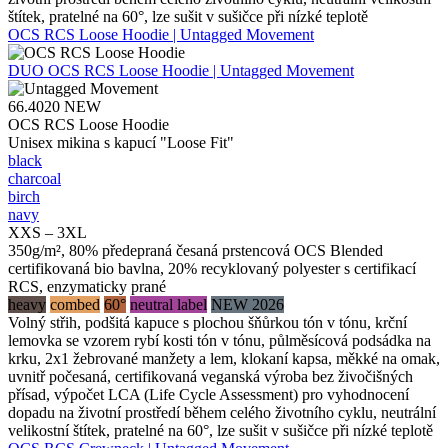
štítek, pratelné na 60°, lze sušit v sušičce při nízké teplotě
OCS RCS Loose Hoodie | Untagged Movement
DUO
OCS RCS Loose Hoodie | Untagged Movement
66.4020
NEW
OCS RCS Loose Hoodie
Unisex mikina s kapucí "Loose Fit"
black
charcoal
birch
navy
XXS – 3XL
350g/m², 80% předepraná česaná prstencová OCS Blended
certifikovaná bio bavlna, 20% recyklovaný polyester s certifikací
RCS, enzymaticky prané
heavy
combed
60°
neutral label
NEW 2026
Volný střih, podšitá kapuce s plochou šňůrkou tón v tónu, krční
lemovka se vzorem rybí kosti tón v tónu, půlměsícová podsádka na
krku, 2x1 žebrované manžety a lem, klokaní kapsa, měkké na omak,
uvnitř počesaná, certifikovaná veganská výroba bez živočišných
přísad, výpočet LCA (Life Cycle Assessment) pro vyhodnocení
dopadu na životní prostředí během celého životního cyklu, neutrální
velikostní štítek, pratelné na 60°, lze sušit v sušičce při nízké teplotě