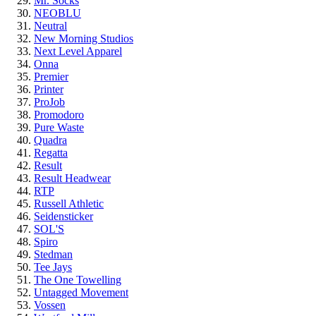
Mr. Socks
NEOBLU
Neutral
New Morning Studios
Next Level Apparel
Onna
Premier
Printer
ProJob
Promodoro
Pure Waste
Quadra
Regatta
Result
Result Headwear
RTP
Russell Athletic
Seidensticker
SOL'S
Spiro
Stedman
Tee Jays
The One Towelling
Untagged Movement
Vossen