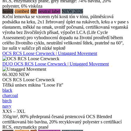
RCS, enzymaticky prané, grey melange: 74% bavlna, 20%
polyester, 6% viskóza
heavy
combed
60°
neutral label
NEW 2026
Krční lemovka se vzorem rybí kosti tón v tónu, půlměsícová
podsádka na krku, 2x1 žebrovaný úplet na rukávech, krku a v pase s
elastanem, měkké na omak, uvnitř počesaná, certifikovaná veganská
výroba bez živočišných přísad, výpočet LCA (Life Cycle
Assessment) pro vyhodnocení dopadu na životní prostředí během
celého životního cyklu, neutrální velikostní štítek, pratelné na 60°,
lze sušit v sušičce při nízké teplotě
OCS RCS Loose Crewneck | Untagged Movement
DUO
OCS RCS Loose Crewneck | Untagged Movement
66.3020
NEW
OCS RCS Loose Crewneck
Těžká unisex mikina "Loose Fit"
black
charcoal
birch
navy
XXS – 3XL
350g/m², 80% předepraná česaná prstencová OCS Blended
certifikovaná bio bavlna, 20% recyklovaný polyester s certifikací
RCS, enzymaticky prané