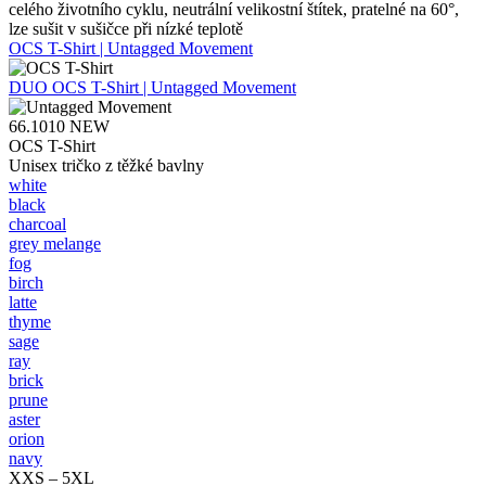
celého životního cyklu, neutrální velikostní štítek, pratelné na 60°,
lze sušit v sušičce při nízké teplotě
OCS T-Shirt | Untagged Movement
DUO
OCS T-Shirt | Untagged Movement
66.1010
NEW
OCS T-Shirt
Unisex tričko z těžké bavlny
white
black
charcoal
grey melange
fog
birch
latte
thyme
sage
ray
brick
prune
aster
orion
navy
XXS – 5XL