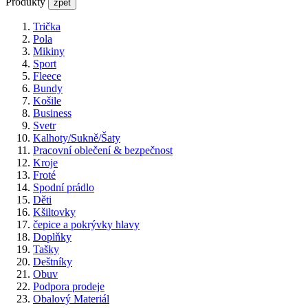
Produkty
zpět
Trička
Pola
Mikiny
Sport
Fleece
Bundy
Košile
Business
Svetr
Kalhoty/Sukně/Šaty
Pracovní oblečení & bezpečnost
Kroje
Froté
Spodní prádlo
Děti
Kšiltovky
čepice a pokrývky hlavy
Doplňky
Tašky
Deštníky
Obuv
Podpora prodeje
Obalový Materiál