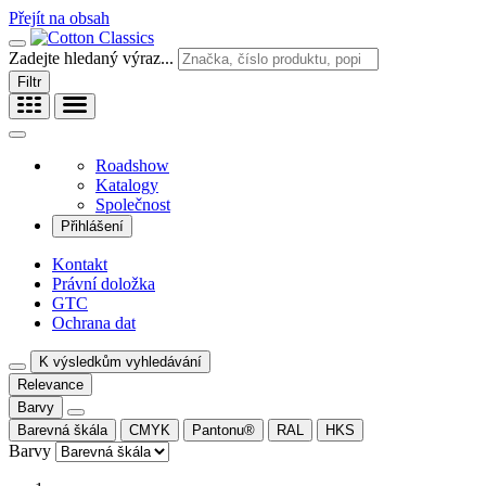
Přejít na obsah
Zadejte hledaný výraz...
Filtr
Roadshow
Katalogy
Společnost
Přihlášení
Kontakt
Právní doložka
GTC
Ochrana dat
K výsledkům vyhledávání
Relevance
Barvy
Barevná škála
CMYK
Pantonu®
RAL
HKS
Barvy