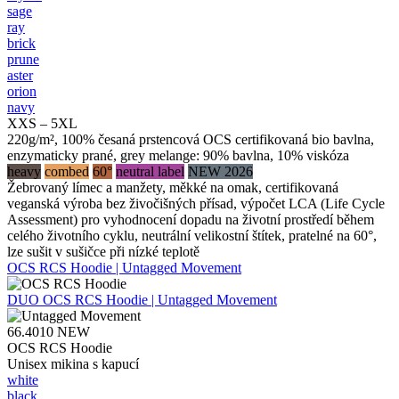
sage
ray
brick
prune
aster
orion
navy
XXS – 5XL
220g/m², 100% česaná prstencová OCS certifikovaná bio bavlna,
enzymaticky prané, grey melange: 90% bavlna, 10% viskóza
heavy
combed
60°
neutral label
NEW 2026
Žebrovaný límec a manžety, měkké na omak, certifikovaná
veganská výroba bez živočišných přísad, výpočet LCA (Life Cycle
Assessment) pro vyhodnocení dopadu na životní prostředí během
celého životního cyklu, neutrální velikostní štítek, pratelné na 60°,
lze sušit v sušičce při nízké teplotě
OCS RCS Hoodie | Untagged Movement
DUO
OCS RCS Hoodie | Untagged Movement
66.4010
NEW
OCS RCS Hoodie
Unisex mikina s kapucí
white
black