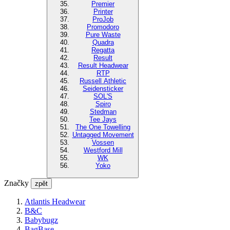
Premier
Printer
ProJob
Promodoro
Pure Waste
Quadra
Regatta
Result
Result Headwear
RTP
Russell Athletic
Seidensticker
SOL'S
Spiro
Stedman
Tee Jays
The One Towelling
Untagged Movement
Vossen
Westford Mill
WK
Yoko
Značky
zpět
Atlantis Headwear
B&C
Babybugz
BagBase