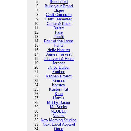
Beechfield
Build your Brand
Clique
Craft Corporate
Craft Teamwear
Cutter & Buck
Daiber
Fare
Flexfit
Fruit of the Loom
Halfar
Helly Hansen
James Harvest
J.Harvest & Frost
Jerzees
JN by Daiber
Kariban
Kariban ProAct
Kimood
Korntex
Kustom Kit
K-up
Mantis
MB by Daiber
Mr. Socks
NEOBLU
Neutral
New Morning Studios
Next Level Apparel
Onna