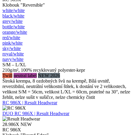
Klobouk "Reversible"
white/​white
black/​white
grey/​white
bottle/​white
orange/​white
red/​white
pink/​white
sky/​white
royal/​white
navy/​white
S/M – L/XL
210g/m², 100% recyklovaný polyester-kepr
Twill
neutral label
NEW 2026
Široká krempa, 8 ozdobných švů na krempě, Bílá uvnitř,
reverzibilní, neutrální velikostní štítek, k dostání ve 2 velikostech,
velikost S/M = 56cm, velikost L/XL = 60cm, pratelné na 30°, nelze
žehlit, nelze sušit v sušičce, nelze chemicky čistit
RC 986X | Result Headwear
DUO
RC 986X | Result Headwear
28.986X
NEW
RC 986X