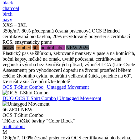
black
charcoal
birch
navy
XXS – 3XL
350g/m², 80% předepraná česaná prstencová OCS Blended
certifikovaná bio bavlna, 20% recyklovaný polyester s certifikací
RCS, enzymaticky prané
heavy
combed
60°
neutral label
NEW 2026
Elastický pas se šňůrkou, žebrované manžety v pase a na kotnících,
boční kapsy, měkké na omak, uvnitř počesaná, certifikovaná
veganská výroba bez živočišných přísad, výpočet LCA (Life Cycle
Assessment) pro vyhodnocení dopadu na životní prostředí během
celého životního cyklu, neutrální velikostní štítek, pratelné na 60°,
lze sušit v sušičce při nízké teplotě
OCS T-Shirt Combo | Untagged Movement
DUO
OCS T-Shirt Combo | Untagged Movement
66.ZF01
NEW
OCS T-Shirt Combo
Tričko z těžké bavlny "Color Block"
multicolour
M
180g/m², 100% česaná prstencová OCS certifikovaná bio bavlna,