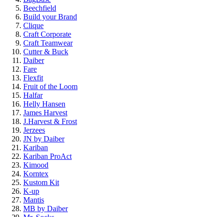
Beechfield
Build your Brand
Clique
Craft Corporate
Craft Teamwear
Cutter & Buck
Daiber
Fare
Flexfit
Fruit of the Loom
Halfar
Helly Hansen
James Harvest
J.Harvest & Frost
Jerzees
JN by Daiber
Kariban
Kariban ProAct
Kimood
Korntex
Kustom Kit
K-up
Mantis
MB by Daiber