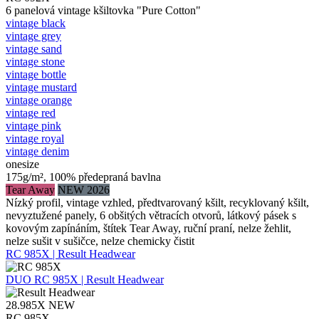
6 panelová vintage kšiltovka "Pure Cotton"
vintage black
vintage grey
vintage sand
vintage stone
vintage bottle
vintage mustard
vintage orange
vintage red
vintage pink
vintage royal
vintage denim
onesize
175g/m², 100% předepraná bavlna
Tear Away
NEW 2026
Nízký profil, vintage vzhled, předtvarovaný kšilt, recyklovaný kšilt,
nevyztužené panely, 6 obšitých větracích otvorů, látkový pásek s
kovovým zapínáním, štítek Tear Away, ruční praní, nelze žehlit,
nelze sušit v sušičce, nelze chemicky čistit
RC 985X | Result Headwear
DUO
RC 985X | Result Headwear
28.985X
NEW
RC 985X