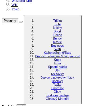
Westford Mill
WK
Yoko
Produkty
Trička
Pola
Mikiny
Sport
Fleece
Bundy
Košile
Business
Svetr
Kalhoty/Sukně/Šaty
Pracovní oblečení & bezpečnost
Kroje
Froté
Spodní prádlo
Děti
Kšiltovky
čepice a pokrývky hlavy
Doplňky
Tašky
Deštníky
Obuv
Podpora prodeje
Obalový Materiál