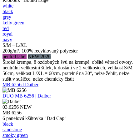
Klobouk "Bound Edge"
white
black
grey
kelly green
red
royal
navy
S/M – L/XL
200g/m², 100% recyklovaný polyester
neutral label
NEW 2026
Široká krempa, 8 ozdobných švů na krempě, obšité větrací otvory,
neutrální velikostní štítek, k dostání ve 2 velikostech, velikost S/M =
56cm, velikost L/XL = 60cm, pratelné na 30°, nelze žehlit, nelze
sušit v sušičce, nelze chemicky čistit
MB 6256 | Daiber
DUO
MB 6256 | Daiber
03.6256
NEW
MB 6256
6 panelová kšiltovka "Dad Cap"
black
sandstone
smoky green