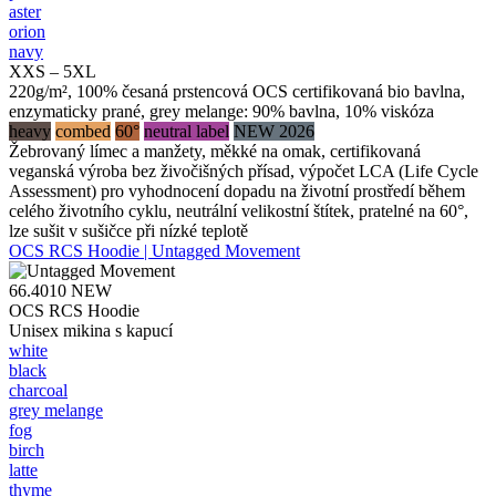
aster
orion
navy
XXS – 5XL
220g/m², 100% česaná prstencová OCS certifikovaná bio bavlna,
enzymaticky prané, grey melange: 90% bavlna, 10% viskóza
heavy
combed
60°
neutral label
NEW 2026
Žebrovaný límec a manžety, měkké na omak, certifikovaná
veganská výroba bez živočišných přísad, výpočet LCA (Life Cycle
Assessment) pro vyhodnocení dopadu na životní prostředí během
celého životního cyklu, neutrální velikostní štítek, pratelné na 60°,
lze sušit v sušičce při nízké teplotě
OCS RCS Hoodie | Untagged Movement
66.4010
NEW
OCS RCS Hoodie
Unisex mikina s kapucí
white
black
charcoal
grey melange
fog
birch
latte
thyme