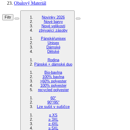
Obalový Materiál
Filtr
Novinky 2026
Nové barvy
Nové velikosti
zbývající zásoby
Pánské/unisex
Unisex
Dámské
Dětské
Rodina
Pánské + dámské duo
Bio-bavlna
100% bavlna
>60% polyester
100% polyester
recycled polyester
60°
90°/95°
Lze sušit v sušičce
≤ XS
≥ 3XL
≥ 4XL
≥ 5XL