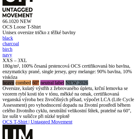
66.1020
NEW
OCS Loose T-Shirt
Unisex oversize tričko z těžké bavlny
black
charcoal
birch
navy
XXS – 3XL
180g/m², 100% česaná prstencová OCS certifikovaná bio bavlna,
enzymaticky prané, single jersey, grey melange: 90% bavlna, 10%
viskóza
heavy
combed
60°
neutral label
NEW 2026
Oversize, kulatý výstřih z žebrovaného úpletu, krční lemovka se
vzorem rybí kosti tón v tónu, měkké na omak, certifikovaná
veganská výroba bez živočišných přísad, výpočet LCA (Life Cycle
Assessment) pro vyhodnocení dopadu na životní prostředí během
celého životního cyklu, neutrální velikostní štítek, pratelné na 60°,
lze sušit v sušičce při nízké teplotě
OCS T-Shirt | Untagged Movement