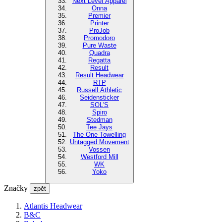
Next Level Apparel
Onna
Premier
Printer
ProJob
Promodoro
Pure Waste
Quadra
Regatta
Result
Result Headwear
RTP
Russell Athletic
Seidensticker
SOL'S
Spiro
Stedman
Tee Jays
The One Towelling
Untagged Movement
Vossen
Westford Mill
WK
Yoko
Značky
zpět
Atlantis Headwear
B&C