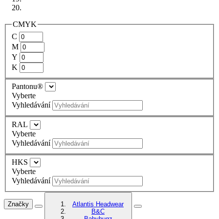
CMYK
C
M
Y
K
Pantonu®
Vyberte
Vyhledávání
RAL
Vyberte
Vyhledávání
HKS
Vyberte
Vyhledávání
Značky
Atlantis Headwear
B&C
Babybugz