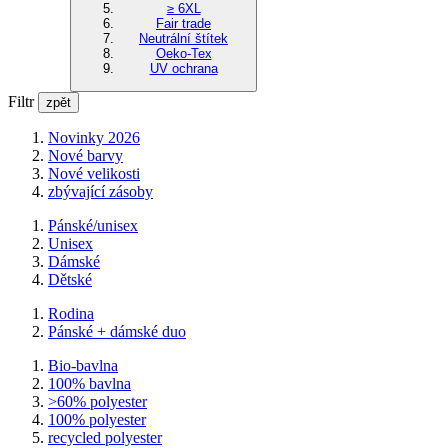
≥ 6XL
Fair trade
Neutrální štítek
Oeko-Tex
UV ochrana
Filtr
zpět
Novinky 2026
Nové barvy
Nové velikosti
zbývající zásoby
Pánské/unisex
Unisex
Dámské
Dětské
Rodina
Pánské + dámské duo
Bio-bavlna
100% bavlna
>60% polyester
100% polyester
recycled polyester