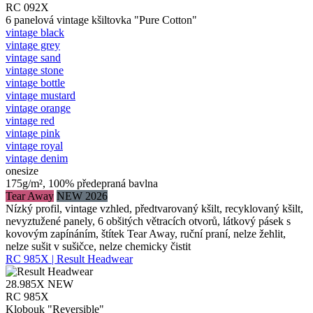
RC 092X
6 panelová vintage kšiltovka "Pure Cotton"
vintage black
vintage grey
vintage sand
vintage stone
vintage bottle
vintage mustard
vintage orange
vintage red
vintage pink
vintage royal
vintage denim
onesize
175g/m², 100% předepraná bavlna
Tear Away
NEW 2026
Nízký profil, vintage vzhled, předtvarovaný kšilt, recyklovaný kšilt,
nevyztužené panely, 6 obšitých větracích otvorů, látkový pásek s
kovovým zapínáním, štítek Tear Away, ruční praní, nelze žehlit,
nelze sušit v sušičce, nelze chemicky čistit
RC 985X | Result Headwear
28.985X
NEW
RC 985X
Klobouk "Reversible"