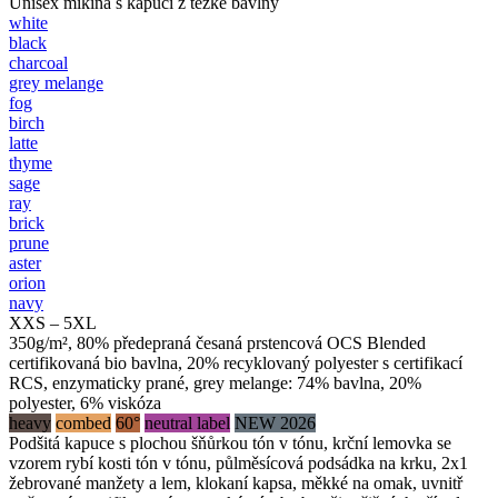
Unisex mikina s kapucí z těžké bavlny
white
black
charcoal
grey melange
fog
birch
latte
thyme
sage
ray
brick
prune
aster
orion
navy
XXS – 5XL
350g/m², 80% předepraná česaná prstencová OCS Blended
certifikovaná bio bavlna, 20% recyklovaný polyester s certifikací
RCS, enzymaticky prané, grey melange: 74% bavlna, 20%
polyester, 6% viskóza
heavy
combed
60°
neutral label
NEW 2026
Podšitá kapuce s plochou šňůrkou tón v tónu, krční lemovka se
vzorem rybí kosti tón v tónu, půlměsícová podsádka na krku, 2x1
žebrované manžety a lem, klokaní kapsa, měkké na omak, uvnitř