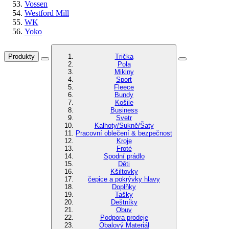
Vossen
Westford Mill
WK
Yoko
Produkty
Trička
Pola
Mikiny
Sport
Fleece
Bundy
Košile
Business
Svetr
Kalhoty/Sukně/Šaty
Pracovní oblečení & bezpečnost
Kroje
Froté
Spodní prádlo
Děti
Kšiltovky
čepice a pokrývky hlavy
Doplňky
Tašky
Deštníky
Obuv
Podpora prodeje
Obalový Materiál