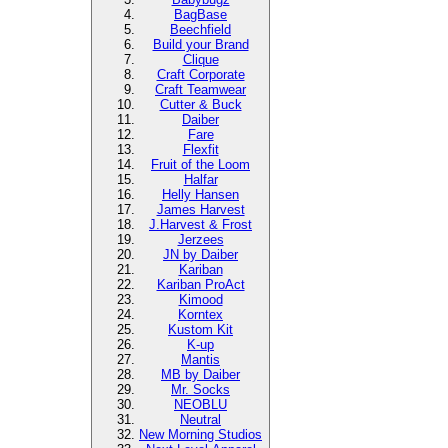
BagBase
Beechfield
Build your Brand
Clique
Craft Corporate
Craft Teamwear
Cutter & Buck
Daiber
Fare
Flexfit
Fruit of the Loom
Halfar
Helly Hansen
James Harvest
J.Harvest & Frost
Jerzees
JN by Daiber
Kariban
Kariban ProAct
Kimood
Korntex
Kustom Kit
K-up
Mantis
MB by Daiber
Mr. Socks
NEOBLU
Neutral
New Morning Studios