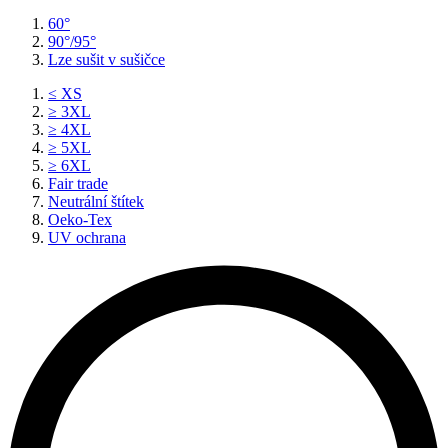
60°
90°/95°
Lze sušit v sušičce
≤ XS
≥ 3XL
≥ 4XL
≥ 5XL
≥ 6XL
Fair trade
Neutrální štítek
Oeko-Tex
UV ochrana