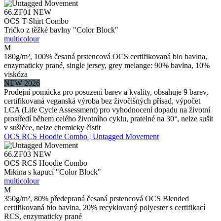
66.ZF01
NEW
OCS T-Shirt Combo
Tričko z těžké bavlny "Color Block"
multicolour
M
180g/m², 100% česaná prstencová OCS certifikovaná bio bavlna,
enzymaticky prané, single jersey, grey melange: 90% bavlna, 10%
viskóza
NEW 2026
Prodejní pomůcka pro posuzení barev a kvality, obsahuje 9 barev,
certifikovaná veganská výroba bez živočišných přísad, výpočet
LCA (Life Cycle Assessment) pro vyhodnocení dopadu na životní
prostředí během celého životního cyklu, pratelné na 30°, nelze sušit
v sušičce, nelze chemicky čistit
OCS RCS Hoodie Combo | Untagged Movement
66.ZF03
NEW
OCS RCS Hoodie Combo
Mikina s kapucí "Color Block"
multicolour
M
350g/m², 80% předepraná česaná prstencová OCS Blended
certifikovaná bio bavlna, 20% recyklovaný polyester s certifikací
RCS, enzymaticky prané