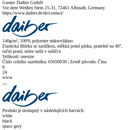
Gustav Daiber GmbH
Vor dem Weißen Stein 25-31, 72461 Albstadt, Germany
https://www.daiber.de/de/contact/
140g/m², 100%
polyester
mikrovlákno
Elastická šňůrka se zarážkou, měkká potní páska, pratelné na 40°,
ruční praní, nelze sušit v sušičce
Velikosti:
onesize
Číslo celního sazebníku:
65050030
|
Země původu:
Čína
6
24
www
Produkt je dostupný v následujících barvách:
white
black
space grey