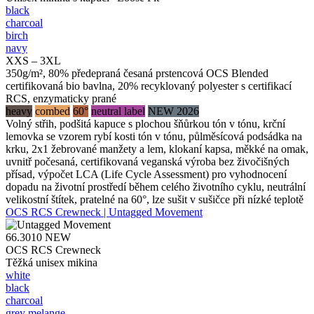
black
charcoal
birch
navy
XXS – 3XL
350g/m², 80% předepraná česaná prstencová OCS Blended
certifikovaná bio bavlna, 20% recyklovaný polyester s certifikací
RCS, enzymaticky prané
heavy
combed
60°
neutral label
NEW 2026
Volný střih, podšitá kapuce s plochou šňůrkou tón v tónu, krční
lemovka se vzorem rybí kosti tón v tónu, půlměsícová podsádka na
krku, 2x1 žebrované manžety a lem, klokaní kapsa, měkké na omak,
uvnitř počesaná, certifikovaná veganská výroba bez živočišných
přísad, výpočet LCA (Life Cycle Assessment) pro vyhodnocení
dopadu na životní prostředí během celého životního cyklu, neutrální
velikostní štítek, pratelné na 60°, lze sušit v sušičce při nízké teplotě
OCS RCS Crewneck | Untagged Movement
66.3010
NEW
OCS RCS Crewneck
Těžká unisex mikina
white
black
charcoal
grey melange