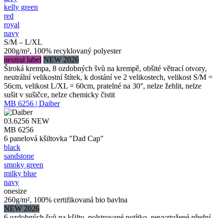
kelly green
red
royal
navy
S/M – L/XL
200g/m², 100% recyklovaný polyester
neutral label
NEW 2026
Široká krempa, 8 ozdobných švů na krempě, obšité větrací otvory,
neutrální velikostní štítek, k dostání ve 2 velikostech, velikost S/M =
56cm, velikost L/XL = 60cm, pratelné na 30°, nelze žehlit, nelze
sušit v sušičce, nelze chemicky čistit
MB 6256 | Daiber
03.6256
NEW
MB 6256
6 panelová kšiltovka "Dad Cap"
black
sandstone
smoky green
milky blue
navy
onesize
260g/m², 100% certifikovaná bio bavlna
NEW 2026
6 ozdobných švů na kšiltu, polstrované potítko, nevyztužené přední