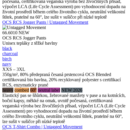
počesaná, certifikovaná veganská výroba bez živočišných přísad,
výpočet LCA (Life Cycle Assessment) pro vyhodnocení dopadu na
životní prostředí během celého životního cyklu, neutrální velikostní
štítek, pratelné na 60°, lze sušit v sušičce při nízké teplotě
OCS RCS Jogger Pants | Untagged Movement
66.6010
NEW
OCS RCS Jogger Pants
Unisex tepláky z těžké bavlny
black
charcoal
birch
navy
XXS – 3XL
350g/m², 80% předepraná česaná prstencová OCS Blended
certifikovaná bio bavlna, 20% recyklovaný polyester s certifikací
RCS, enzymaticky prané
heavy
combed
60°
neutral label
NEW 2026
Elastický pas se šňůrkou, žebrované manžety v pase a na kotnících,
boční kapsy, měkké na omak, uvnitř počesaná, certifikovaná
veganská výroba bez živočišných přísad, výpočet LCA (Life Cycle
Assessment) pro vyhodnocení dopadu na životní prostředí během
celého životního cyklu, neutrální velikostní štítek, pratelné na 60°,
lze sušit v sušičce při nízké teplotě
OCS T-Shirt Combo | Untagged Movement