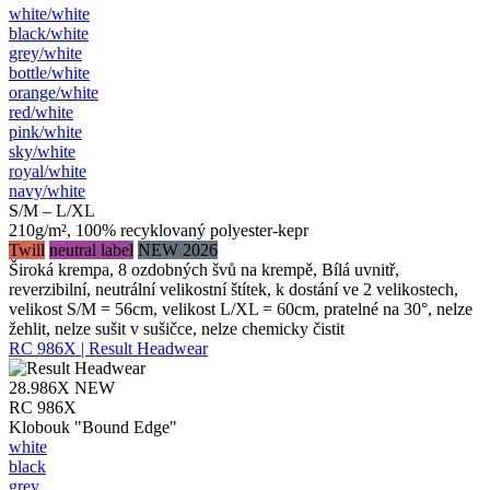
white/​white
black/​white
grey/​white
bottle/​white
orange/​white
red/​white
pink/​white
sky/​white
royal/​white
navy/​white
S/M – L/XL
210g/m², 100% recyklovaný polyester-kepr
Twill
neutral label
NEW 2026
Široká krempa, 8 ozdobných švů na krempě, Bílá uvnitř,
reverzibilní, neutrální velikostní štítek, k dostání ve 2 velikostech,
velikost S/M = 56cm, velikost L/XL = 60cm, pratelné na 30°, nelze
žehlit, nelze sušit v sušičce, nelze chemicky čistit
RC 986X | Result Headwear
28.986X
NEW
RC 986X
Klobouk "Bound Edge"
white
black
grey