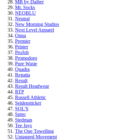
MB by Daiber
Mr. Socks
NEOBLU
Neutral
New Morning Studios
Next Level Apparel
Onna
Premier
Printer
ProJob
Promodoro
Pure Waste
Quadra
Regatta
Result
Result Headwear
RTP
Russell Athletic
Seidensticker
SOL'S
Spiro
Stedman
Tee Jays
The One Towelling
Untagged Movement