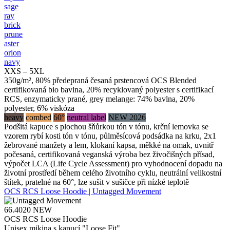
sage
ray
brick
prune
aster
orion
navy
XXS – 5XL
350g/m², 80% předepraná česaná prstencová OCS Blended
certifikovaná bio bavlna, 20% recyklovaný polyester s certifikací
RCS, enzymaticky prané, grey melange: 74% bavlna, 20%
polyester, 6% viskóza
heavy
combed
60°
neutral label
NEW 2026
Podšitá kapuce s plochou šňůrkou tón v tónu, krční lemovka se
vzorem rybí kosti tón v tónu, půlměsícová podsádka na krku, 2x1
žebrované manžety a lem, klokaní kapsa, měkké na omak, uvnitř
počesaná, certifikovaná veganská výroba bez živočišných přísad,
výpočet LCA (Life Cycle Assessment) pro vyhodnocení dopadu na
životní prostředí během celého životního cyklu, neutrální velikostní
štítek, pratelné na 60°, lze sušit v sušičce při nízké teplotě
OCS RCS Loose Hoodie | Untagged Movement
66.4020
NEW
OCS RCS Loose Hoodie
Unisex mikina s kapucí "Loose Fit"