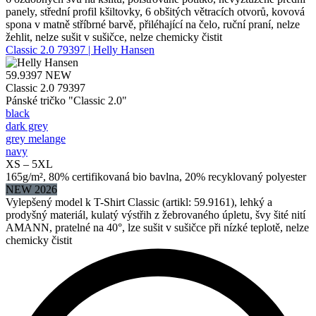
panely, střední profil kšiltovky, 6 obšitých větracích otvorů, kovová
spona v matně stříbrné barvě, přiléhající na čelo, ruční praní, nelze
žehlit, nelze sušit v sušičce, nelze chemicky čistit
Classic 2.0 79397 | Helly Hansen
59.9397
NEW
Classic 2.0 79397
Pánské tričko "Classic 2.0"
black
dark grey
grey melange
navy
XS – 5XL
165g/m², 80% certifikovaná bio bavlna, 20% recyklovaný polyester
NEW 2026
Vylepšený model k T-Shirt Classic (artikl: 59.9161), lehký a
prodyšný materiál, kulatý výstřih z žebrovaného úpletu, švy šité nití
AMANN, pratelné na 40°, lze sušit v sušičce při nízké teplotě, nelze
chemicky čistit