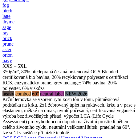
fog
birch
latte
thyme
sage
ray
brick
prune
aster
orion
navy
XXS – 5XL
350g/m², 80% předepraná česaná prstencová OCS Blended
certifikovaná bio bavlna, 20% recyklovaný polyester s certifikací
RCS, enzymaticky prané, grey melange: 74% bavlna, 20%
polyester, 6% viskóza
heavy
combed
60°
neutral label
NEW 2026
Krční lemovka se vzorem rybí kosti tón v tónu, půlměsícová
podsádka na krku, 2x1 žebrovaný úplet na rukávech, krku a v pase s
elastanem, měkké na omak, uvnitř počesaná, certifikovaná veganská
výroba bez živočišných přísad, výpočet LCA (Life Cycle
Assessment) pro vyhodnocení dopadu na životní prostředí během
celého životního cyklu, neutrální velikostní štítek, pratelné na 60°,
lze sušit v sušičce při nízké teplotě