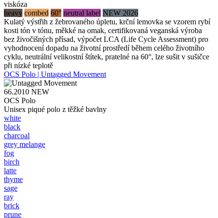
viskóza
heavy
combed
60°
neutral label
NEW 2026
Kulatý výstřih z žebrovaného úpletu, krční lemovka se vzorem rybí
kosti tón v tónu, měkké na omak, certifikovaná veganská výroba
bez živočišných přísad, výpočet LCA (Life Cycle Assessment) pro
vyhodnocení dopadu na životní prostředí během celého životního
cyklu, neutrální velikostní štítek, pratelné na 60°, lze sušit v sušičce
při nízké teplotě
OCS Polo | Untagged Movement
66.2010
NEW
OCS Polo
Unisex piqué polo z těžké bavlny
white
black
charcoal
grey melange
fog
birch
latte
thyme
sage
ray
brick
prune