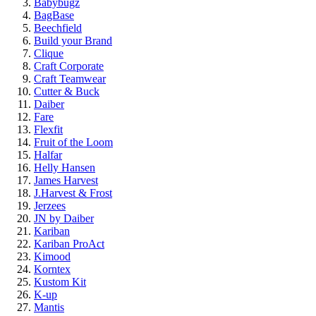
Babybugz
BagBase
Beechfield
Build your Brand
Clique
Craft Corporate
Craft Teamwear
Cutter & Buck
Daiber
Fare
Flexfit
Fruit of the Loom
Halfar
Helly Hansen
James Harvest
J.Harvest & Frost
Jerzees
JN by Daiber
Kariban
Kariban ProAct
Kimood
Korntex
Kustom Kit
K-up
Mantis