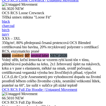
OCS RCS Loose Crewneck | Untagged Movement
66.3020
NEW
OCS RCS Loose Crewneck
Těžká unisex mikina "Loose Fit"
black
charcoal
birch
navy
XXS – 3XL
350g/m², 80% předepraná česaná prstencová OCS Blended
certifikovaná bio bavlna, 20% recyklovaný polyester s certifikací
RCS, enzymaticky prané
heavy
combed
60°
neutral label
NEW 2026
Volný střih, krční lemovka se vzorem rybí kosti tón v tónu,
půlměsícová podsádka na krku, 2x1 žebrovaný úplet na rukávech,
krku a v pase s elastanem, měkké na omak, uvnitř počesaná,
certifikovaná veganská výroba bez živočišných přísad, výpočet
LCA (Life Cycle Assessment) pro vyhodnocení dopadu na životní
prostředí během celého životního cyklu, neutrální velikostní štítek,
pratelné na 60°, lze sušit v sušičce při nízké teplotě
OCS RCS Full Zip Hoodie | Untagged Movement
66.5010
NEW
OCS RCS Full Zip Hoodie