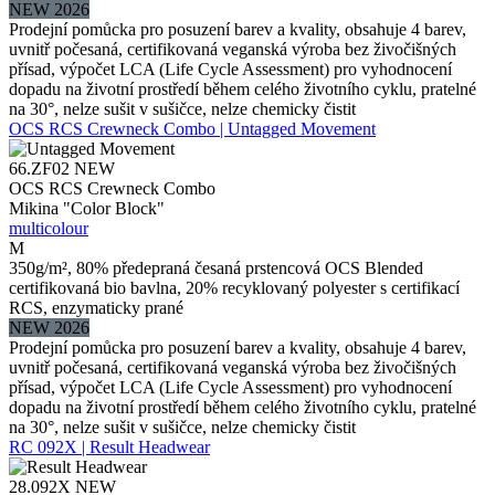
NEW 2026
Prodejní pomůcka pro posuzení barev a kvality, obsahuje 4 barev,
uvnitř počesaná, certifikovaná veganská výroba bez živočišných
přísad, výpočet LCA (Life Cycle Assessment) pro vyhodnocení
dopadu na životní prostředí během celého životního cyklu, pratelné
na 30°, nelze sušit v sušičce, nelze chemicky čistit
OCS RCS Crewneck Combo | Untagged Movement
66.ZF02
NEW
OCS RCS Crewneck Combo
Mikina "Color Block"
multicolour
M
350g/m², 80% předepraná česaná prstencová OCS Blended
certifikovaná bio bavlna, 20% recyklovaný polyester s certifikací
RCS, enzymaticky prané
NEW 2026
Prodejní pomůcka pro posuzení barev a kvality, obsahuje 4 barev,
uvnitř počesaná, certifikovaná veganská výroba bez živočišných
přísad, výpočet LCA (Life Cycle Assessment) pro vyhodnocení
dopadu na životní prostředí během celého životního cyklu, pratelné
na 30°, nelze sušit v sušičce, nelze chemicky čistit
RC 092X | Result Headwear
28.092X
NEW