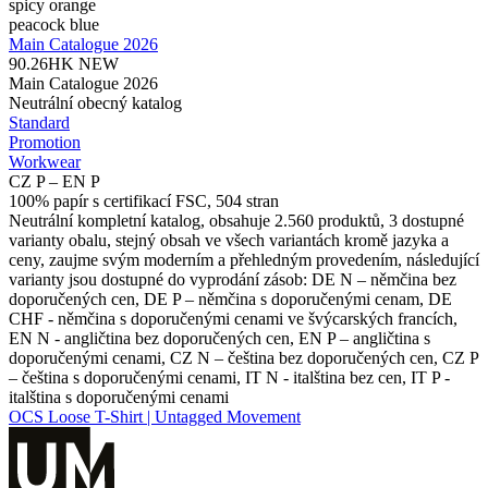
spicy orange
peacock blue
Main Catalogue 2026
90.26HK
NEW
Main Catalogue 2026
Neutrální obecný katalog
Standard
Promotion
Workwear
CZ P – EN P
100% papír s certifikací FSC, 504 stran
Neutrální kompletní katalog, obsahuje 2.560 produktů, 3 dostupné
varianty obalu, stejný obsah ve všech variantách kromě jazyka a
ceny, zaujme svým moderním a přehledným provedením, následující
varianty jsou dostupné do vyprodání zásob: DE N – němčina bez
doporučených cen, DE P – němčina s doporučenými cenam, DE
CHF - němčina s doporučenými cenami ve švýcarských francích,
EN N - angličtina bez doporučených cen, EN P – angličtina s
doporučenými cenami, CZ N – čeština bez doporučených cen, CZ P
– čeština s doporučenými cenami, IT N - italština bez cen, IT P -
italština s doporučenými cenami
OCS Loose T-Shirt | Untagged Movement