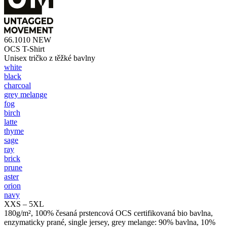
66.1010
NEW
OCS T-Shirt
Unisex tričko z těžké bavlny
white
black
charcoal
grey melange
fog
birch
latte
thyme
sage
ray
brick
prune
aster
orion
navy
XXS – 5XL
180g/m², 100% česaná prstencová OCS certifikovaná bio bavlna,
enzymaticky prané, single jersey, grey melange: 90% bavlna, 10%