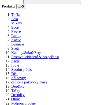
Produkty
zpět
Trička
Pola
Mikiny
Sport
Fleece
Bundy
Košile
Business
Svetr
Kalhoty/Sukně/Šaty
Pracovní oblečení & bezpečnost
Kroje
Froté
Spodní prádlo
Děti
Kšiltovky
čepice a pokrývky hlavy
Doplňky
Tašky
Deštníky
Obuv
Podpora prodeje