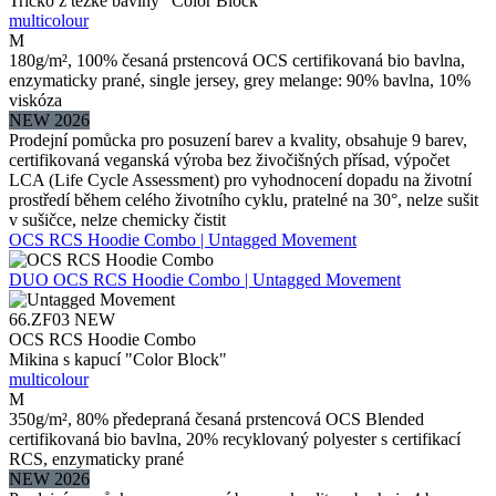
Tričko z těžké bavlny "Color Block"
multicolour
M
180g/m², 100% česaná prstencová OCS certifikovaná bio bavlna,
enzymaticky prané, single jersey, grey melange: 90% bavlna, 10%
viskóza
NEW 2026
Prodejní pomůcka pro posuzení barev a kvality, obsahuje 9 barev,
certifikovaná veganská výroba bez živočišných přísad, výpočet
LCA (Life Cycle Assessment) pro vyhodnocení dopadu na životní
prostředí během celého životního cyklu, pratelné na 30°, nelze sušit
v sušičce, nelze chemicky čistit
OCS RCS Hoodie Combo | Untagged Movement
DUO
OCS RCS Hoodie Combo | Untagged Movement
66.ZF03
NEW
OCS RCS Hoodie Combo
Mikina s kapucí "Color Block"
multicolour
M
350g/m², 80% předepraná česaná prstencová OCS Blended
certifikovaná bio bavlna, 20% recyklovaný polyester s certifikací
RCS, enzymaticky prané
NEW 2026