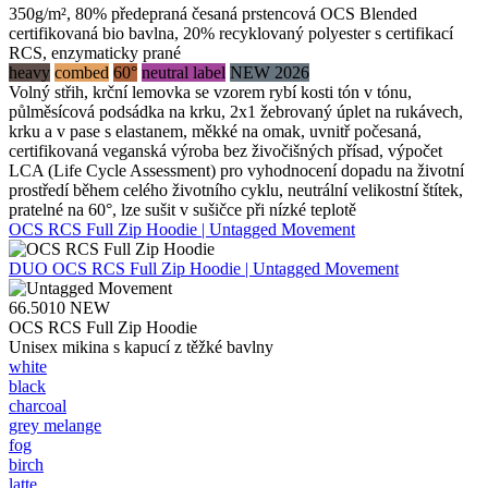
350g/m², 80% předepraná česaná prstencová OCS Blended
certifikovaná bio bavlna, 20% recyklovaný polyester s certifikací
RCS, enzymaticky prané
heavy
combed
60°
neutral label
NEW 2026
Volný střih, krční lemovka se vzorem rybí kosti tón v tónu,
půlměsícová podsádka na krku, 2x1 žebrovaný úplet na rukávech,
krku a v pase s elastanem, měkké na omak, uvnitř počesaná,
certifikovaná veganská výroba bez živočišných přísad, výpočet
LCA (Life Cycle Assessment) pro vyhodnocení dopadu na životní
prostředí během celého životního cyklu, neutrální velikostní štítek,
pratelné na 60°, lze sušit v sušičce při nízké teplotě
OCS RCS Full Zip Hoodie | Untagged Movement
DUO
OCS RCS Full Zip Hoodie | Untagged Movement
66.5010
NEW
OCS RCS Full Zip Hoodie
Unisex mikina s kapucí z těžké bavlny
white
black
charcoal
grey melange
fog
birch
latte