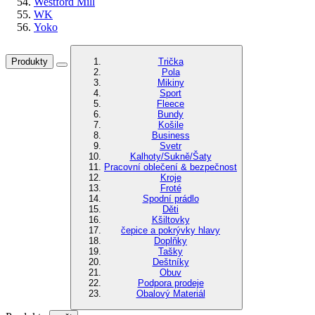
Westford Mill
WK
Yoko
Produkty
Trička
Pola
Mikiny
Sport
Fleece
Bundy
Košile
Business
Svetr
Kalhoty/Sukně/Šaty
Pracovní oblečení & bezpečnost
Kroje
Froté
Spodní prádlo
Děti
Kšiltovky
čepice a pokrývky hlavy
Doplňky
Tašky
Deštníky
Obuv
Podpora prodeje
Obalový Materiál