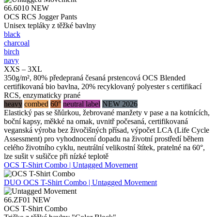
66.6010
NEW
OCS RCS Jogger Pants
Unisex tepláky z těžké bavlny
black
charcoal
birch
navy
XXS – 3XL
350g/m², 80% předepraná česaná prstencová OCS Blended
certifikovaná bio bavlna, 20% recyklovaný polyester s certifikací
RCS, enzymaticky prané
heavy
combed
60°
neutral label
NEW 2026
Elastický pas se šňůrkou, žebrované manžety v pase a na kotnících,
boční kapsy, měkké na omak, uvnitř počesaná, certifikovaná
veganská výroba bez živočišných přísad, výpočet LCA (Life Cycle
Assessment) pro vyhodnocení dopadu na životní prostředí během
celého životního cyklu, neutrální velikostní štítek, pratelné na 60°,
lze sušit v sušičce při nízké teplotě
OCS T-Shirt Combo | Untagged Movement
DUO
OCS T-Shirt Combo | Untagged Movement
66.ZF01
NEW
OCS T-Shirt Combo