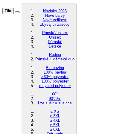
Filtr
Novinky 2026
Nové barvy
Nové velikosti
zbývající zásoby
Pánské/unisex
Unisex
Dámské
Dětské
Rodina
Pánské + dámské duo
Bio-bavlna
100% bavlna
>60% polyester
100% polyester
recycled polyester
60°
90°/95°
Lze sušit v sušičce
≤ XS
≥ 3XL
≥ 4XL
≥ 5XL
≥ 6XL
Fair trade