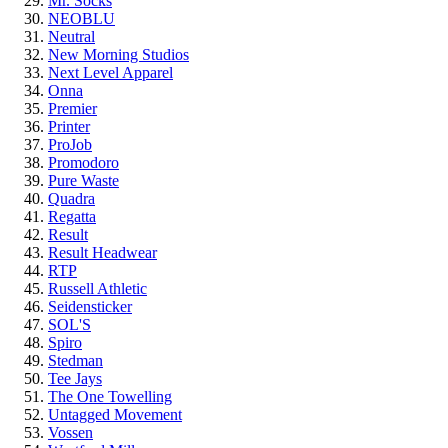
Mr. Socks
NEOBLU
Neutral
New Morning Studios
Next Level Apparel
Onna
Premier
Printer
ProJob
Promodoro
Pure Waste
Quadra
Regatta
Result
Result Headwear
RTP
Russell Athletic
Seidensticker
SOL'S
Spiro
Stedman
Tee Jays
The One Towelling
Untagged Movement
Vossen