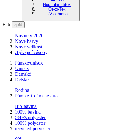
Neutrální štítek
Oeko-Tex
UV ochrana
Filtr
zpět
Novinky 2026
Nové barvy
Nové velikosti
zbývající zásoby
Pánské/unisex
Unisex
Dámské
Dětské
Rodina
Pánské + dámské duo
Bio-bavlna
100% bavlna
>60% polyester
100% polyester
recycled polyester