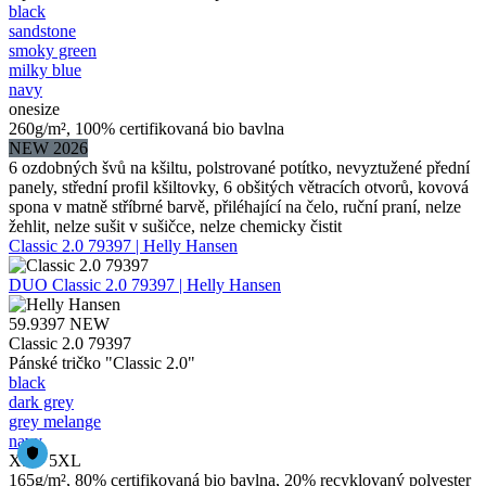
black
sandstone
smoky green
milky blue
navy
onesize
260g/m², 100% certifikovaná bio bavlna
NEW 2026
6 ozdobných švů na kšiltu, polstrované potítko, nevyztužené přední
panely, střední profil kšiltovky, 6 obšitých větracích otvorů, kovová
spona v matně stříbrné barvě, přiléhající na čelo, ruční praní, nelze
žehlit, nelze sušit v sušičce, nelze chemicky čistit
Classic 2.0 79397 | Helly Hansen
DUO
Classic 2.0 79397 | Helly Hansen
59.9397
NEW
Classic 2.0 79397
Pánské tričko "Classic 2.0"
black
dark grey
grey melange
navy
XS – 5XL
165g/m², 80% certifikovaná bio bavlna, 20% recyklovaný polyester