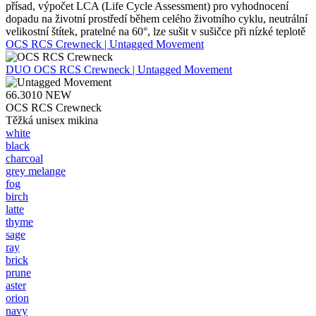
přísad, výpočet LCA (Life Cycle Assessment) pro vyhodnocení
dopadu na životní prostředí během celého životního cyklu, neutrální
velikostní štítek, pratelné na 60°, lze sušit v sušičce při nízké teplotě
OCS RCS Crewneck | Untagged Movement
DUO
OCS RCS Crewneck | Untagged Movement
66.3010
NEW
OCS RCS Crewneck
Těžká unisex mikina
white
black
charcoal
grey melange
fog
birch
latte
thyme
sage
ray
brick
prune
aster
orion
navy