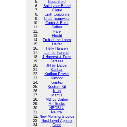
Beechfield
Build your Brand
Clique
Craft Corporate
Craft Teamwear
Cutter & Buck
Daiber
Fare
Flexfit
Fruit of the Loom
Halfar
Helly Hansen
James Harvest
J.Harvest & Frost
Jerzees
JN by Daiber
Kariban
Kariban ProAct
Kimood
Korntex
Kustom Kit
K-up
Mantis
MB by Daiber
Mr. Socks
NEOBLU
Neutral
New Morning Studios
Next Level Apparel
Onna