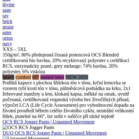
thyme
sage
ray
brick
prune
aster
orion
navy
XXS – 5XL
350g/m², 80% předepraná česaná prstencová OCS Blended
certifikovaná bio bavlna, 20% recyklovaný polyester s certifikací
RCS, enzymaticky prané, grey melange: 74% bavlna, 20%
polyester, 6% viskóza
heavy
combed
60°
neutral label
NEW 2026
Podšitá kapuce s plochou šňůrkou tón v tónu, krční lemovka se
vzorem rybí kosti tón v tónu, půlměsícová podsádka na krku, 2x1
žebrované manžety a lem, klokaní kapsa, měkké na omak, uvnitř
počesaná, certifikovaná veganská výroba bez živočišných přísad,
výpočet LCA (Life Cycle Assessment) pro vyhodnocení dopadu na
životní prostředí během celého životního cyklu, neutrální velikostní
štítek, pratelné na 60°, lze sušit v sušičce při nízké teplotě
OCS RCS Jogger Pants | Untagged Movement
DUO
OCS RCS Jogger Pants | Untagged Movement