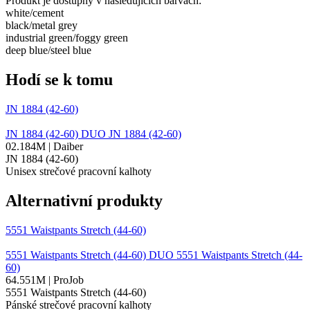
Produkt je dostupný v následujících barvách:
white/​cement
black/​metal grey
industrial green/​foggy green
deep blue/​steel blue
Hodí se k tomu
JN 1884 (42-60)
JN 1884 (42-60)
DUO
JN 1884 (42-60)
02.184M | Daiber
JN 1884 (42-60)
Unisex strečové pracovní kalhoty
Alternativní produkty
5551 Waistpants Stretch (44-60)
5551 Waistpants Stretch (44-60)
DUO
5551 Waistpants Stretch (44-
60)
64.551M | ProJob
5551 Waistpants Stretch (44-60)
Pánské strečové pracovní kalhoty