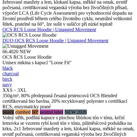
žebrované manžety a lem, klokaní kapsa, měkké na omak, uvnitř
počesaná, certifikovaná veganská výroba bez živočišných přísad,
výpočet LCA (Life Cycle Assessment) pro vyhodnocení dopadu na
životní prostředí během celého životního cyklu, neutrální velikostní
štítek, pratelné na 60°, lze sušit v sušičce při nízké teplotě
OCS RCS Loose Hoodie | Untagged Movement
DUO
OCS RCS Loose Hoodie | Untagged Movement
66.4020
NEW
OCS RCS Loose Hoodie
Unisex mikina s kapucí "Loose Fit"
black
charcoal
birch
navy
XXS – 3XL
350g/m², 80% předepraná česaná prstencová OCS Blended
certifikovaná bio bavlna, 20% recyklovaný polyester s certifikací
RCS, enzymaticky prané
heavy
combed
60°
neutral label
NEW 2026
Volný střih, podšitá kapuce s plochou šňůrkou tón v tónu, krční
lemovka se vzorem rybí kosti tón v tónu, půlměsícová podsádka na
krku, 2x1 žebrované manžety a lem, klokaní kapsa, měkké na omak,
uvnitř počesaná, certifikovaná veganská výroba bez živočišných