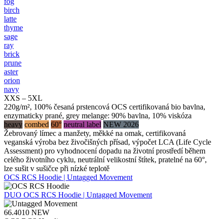
fog
birch
latte
thyme
sage
ray
brick
prune
aster
orion
navy
XXS – 5XL
220g/m², 100% česaná prstencová OCS certifikovaná bio bavlna,
enzymaticky prané, grey melange: 90% bavlna, 10% viskóza
heavy
combed
60°
neutral label
NEW 2026
Žebrovaný límec a manžety, měkké na omak, certifikovaná
veganská výroba bez živočišných přísad, výpočet LCA (Life Cycle
Assessment) pro vyhodnocení dopadu na životní prostředí během
celého životního cyklu, neutrální velikostní štítek, pratelné na 60°,
lze sušit v sušičce při nízké teplotě
OCS RCS Hoodie | Untagged Movement
DUO
OCS RCS Hoodie | Untagged Movement
66.4010
NEW