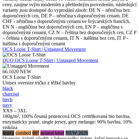
ceny, zaujme svým moderním a přehledným provedením, následující
varianty jsou dostupné do vyprodání zásob: DE N – němčina bez
doporučených cen, DE P – němčina s doporučenými cenam, DE
CHF - němčina s doporučenými cenami ve švýcarských francích,
EN N - angličtina bez doporučených cen, EN P – angličtina s
doporučenými cenami, CZ N – čeština bez doporučených cen, CZ P
– čeština s doporučenými cenami, IT N - italština bez cen, IT P -
italština s doporučenými cenami
OCS Loose T-Shirt | Untagged Movement
DUO
OCS Loose T-Shirt | Untagged Movement
66.1020
NEW
OCS Loose T-Shirt
Unisex oversize tričko z těžké bavlny
black
charcoal
birch
navy
XXS – 3XL
180g/m², 100% česaná prstencová OCS certifikovaná bio bavlna,
enzymaticky prané, single jersey, grey melange: 90% bavlna, 10%
viskóza
heavy
combed
60°
neutral label
NEW 2026
Oversize, kulatý výstřih z žebrovaného úpletu, krční lemovka se