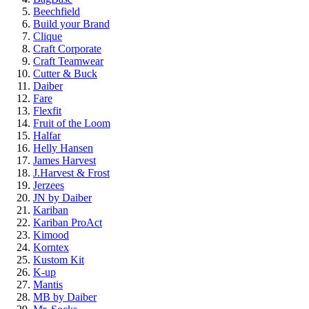
Beechfield
Build your Brand
Clique
Craft Corporate
Craft Teamwear
Cutter & Buck
Daiber
Fare
Flexfit
Fruit of the Loom
Halfar
Helly Hansen
James Harvest
J.Harvest & Frost
Jerzees
JN by Daiber
Kariban
Kariban ProAct
Kimood
Korntex
Kustom Kit
K-up
Mantis
MB by Daiber