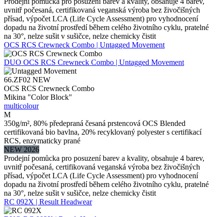
Prodejní pomůcka pro posuzení barev a kvality, obsahuje 4 barev,
uvnitř počesaná, certifikovaná veganská výroba bez živočišných
přísad, výpočet LCA (Life Cycle Assessment) pro vyhodnocení
dopadu na životní prostředí během celého životního cyklu, pratelné
na 30°, nelze sušit v sušičce, nelze chemicky čistit
OCS RCS Crewneck Combo | Untagged Movement
DUO
OCS RCS Crewneck Combo | Untagged Movement
66.ZF02
NEW
OCS RCS Crewneck Combo
Mikina "Color Block"
multicolour
M
350g/m², 80% předepraná česaná prstencová OCS Blended
certifikovaná bio bavlna, 20% recyklovaný polyester s certifikací
RCS, enzymaticky prané
NEW 2026
Prodejní pomůcka pro posuzení barev a kvality, obsahuje 4 barev,
uvnitř počesaná, certifikovaná veganská výroba bez živočišných
přísad, výpočet LCA (Life Cycle Assessment) pro vyhodnocení
dopadu na životní prostředí během celého životního cyklu, pratelné
na 30°, nelze sušit v sušičce, nelze chemicky čistit
RC 092X | Result Headwear