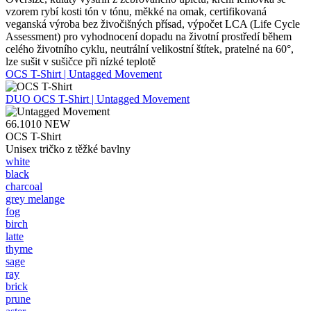
vzorem rybí kosti tón v tónu, měkké na omak, certifikovaná
veganská výroba bez živočišných přísad, výpočet LCA (Life Cycle
Assessment) pro vyhodnocení dopadu na životní prostředí během
celého životního cyklu, neutrální velikostní štítek, pratelné na 60°,
lze sušit v sušičce při nízké teplotě
OCS T-Shirt | Untagged Movement
DUO
OCS T-Shirt | Untagged Movement
66.1010
NEW
OCS T-Shirt
Unisex tričko z těžké bavlny
white
black
charcoal
grey melange
fog
birch
latte
thyme
sage
ray
brick
prune