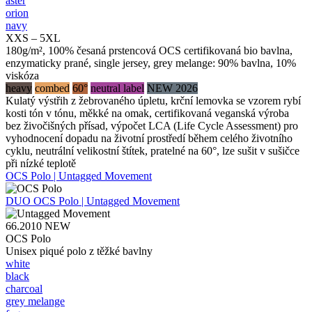
aster
orion
navy
XXS – 5XL
180g/m², 100% česaná prstencová OCS certifikovaná bio bavlna,
enzymaticky prané, single jersey, grey melange: 90% bavlna, 10%
viskóza
heavy
combed
60°
neutral label
NEW 2026
Kulatý výstřih z žebrovaného úpletu, krční lemovka se vzorem rybí
kosti tón v tónu, měkké na omak, certifikovaná veganská výroba
bez živočišných přísad, výpočet LCA (Life Cycle Assessment) pro
vyhodnocení dopadu na životní prostředí během celého životního
cyklu, neutrální velikostní štítek, pratelné na 60°, lze sušit v sušičce
při nízké teplotě
OCS Polo | Untagged Movement
DUO
OCS Polo | Untagged Movement
66.2010
NEW
OCS Polo
Unisex piqué polo z těžké bavlny
white
black
charcoal
grey melange