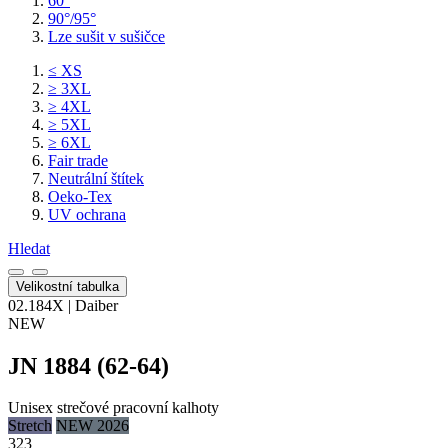
60°
90°/95°
Lze sušit v sušičce
≤ XS
≥ 3XL
≥ 4XL
≥ 5XL
≥ 6XL
Fair trade
Neutrální štítek
Oeko-Tex
UV ochrana
Hledat
Velikostní tabulka
02.184X | Daiber
NEW
JN 1884 (62-64)
Unisex strečové pracovní kalhoty
Stretch
NEW 2026
323