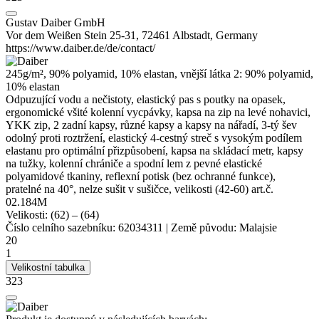
Gustav Daiber GmbH
Vor dem Weißen Stein 25-31, 72461 Albstadt, Germany
https://www.daiber.de/de/contact/
245g/m², 90% polyamid, 10%
elastan
, vnější látka 2: 90% polyamid,
10%
elastan
Odpuzující vodu a nečistoty, elastický pas s poutky na opasek,
ergonomické všité kolenní vycpávky, kapsa na zip na levé nohavici,
YKK zip, 2 zadní kapsy, různé kapsy a kapsy na nářadí, 3-tý šev
odolný proti roztržení, elastický 4-cestný streč s vysokým podílem
elastanu pro optimální přizpůsobení, kapsa na skládací metr, kapsy
na tužky, kolenní chrániče a spodní lem z pevné elastické
polyamidové tkaniny, reflexní potisk (bez ochranné funkce),
pratelné na 40°, nelze sušit v sušičce, velikosti (42-60) art.č.
02.184M
Velikosti:
(62)
–
(64)
Číslo celního sazebníku:
62034311
|
Země původu:
Malajsie
20
1
Velikostní tabulka
323