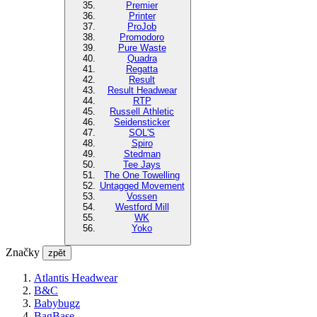
Premier
Printer
ProJob
Promodoro
Pure Waste
Quadra
Regatta
Result
Result Headwear
RTP
Russell Athletic
Seidensticker
SOL'S
Spiro
Stedman
Tee Jays
The One Towelling
Untagged Movement
Vossen
Westford Mill
WK
Yoko
Značky
zpět
Atlantis Headwear
B&C
Babybugz
BagBase