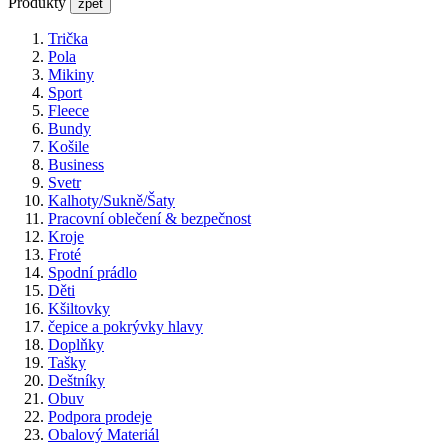
Produkty
zpět
Trička
Pola
Mikiny
Sport
Fleece
Bundy
Košile
Business
Svetr
Kalhoty/Sukně/Šaty
Pracovní oblečení & bezpečnost
Kroje
Froté
Spodní prádlo
Děti
Kšiltovky
čepice a pokrývky hlavy
Doplňky
Tašky
Deštníky
Obuv
Podpora prodeje
Obalový Materiál