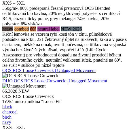
XXS – 5XL
350g/m², 80% předepraná česaná prstencová OCS Blended
certifikovaná bio bavlna, 20% recyklovaný polyester s certifikací
RCS, enzymaticky prané, grey melange: 74% bavlna, 20%
polyester, 6% viskóza
heavy
combed
60°
neutral label
NEW 2026
Krční lemovka se vzorem rybí kosti tón v tónu, půlměsícová
podsádka na krku, 2x1 žebrovaný úplet na rukávech, krku a v pase s
elastanem, měkké na omak, uvnitř počesaná, certifikovaná veganská
výroba bez živočišných přísad, výpočet LCA (Life Cycle
Assessment) pro vyhodnocení dopadu na životní prostředí během
celého životního cyklu, neutrální velikostní štítek, pratelné na 60°,
lze sušit v sušičce při nízké teplotě
OCS RCS Loose Crewneck | Untagged Movement
DUO
OCS RCS Loose Crewneck | Untagged Movement
66.3020
NEW
OCS RCS Loose Crewneck
Těžká unisex mikina "Loose Fit"
black
charcoal
birch
navy
XXS – 3XL