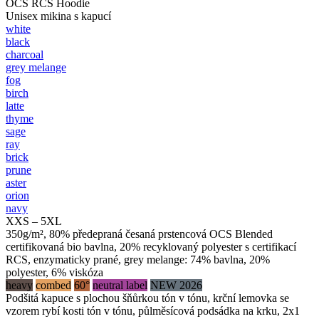
OCS RCS Hoodie
Unisex mikina s kapucí
white
black
charcoal
grey melange
fog
birch
latte
thyme
sage
ray
brick
prune
aster
orion
navy
XXS – 5XL
350g/m², 80% předepraná česaná prstencová OCS Blended
certifikovaná bio bavlna, 20% recyklovaný polyester s certifikací
RCS, enzymaticky prané, grey melange: 74% bavlna, 20%
polyester, 6% viskóza
heavy
combed
60°
neutral label
NEW 2026
Podšitá kapuce s plochou šňůrkou tón v tónu, krční lemovka se
vzorem rybí kosti tón v tónu, půlměsícová podsádka na krku, 2x1