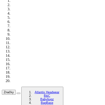
Značky
Atlantis Headwear
B&C
Babybugz
BagBase