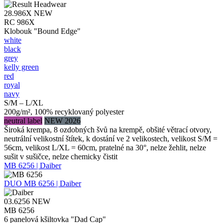
28.986X
NEW
RC 986X
Klobouk "Bound Edge"
white
black
grey
kelly green
red
royal
navy
S/M – L/XL
200g/m², 100% recyklovaný polyester
neutral label
NEW 2026
Široká krempa, 8 ozdobných švů na krempě, obšité větrací otvory,
neutrální velikostní štítek, k dostání ve 2 velikostech, velikost S/M =
56cm, velikost L/XL = 60cm, pratelné na 30°, nelze žehlit, nelze
sušit v sušičce, nelze chemicky čistit
MB 6256 | Daiber
DUO
MB 6256 | Daiber
03.6256
NEW
MB 6256
6 panelová kšiltovka "Dad Cap"