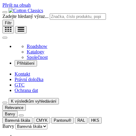
Přejít na obsah
Zadejte hledaný výraz...
Filtr
Roadshow
Katalogy
Společnost
Přihlášení
Kontakt
Právní doložka
GTC
Ochrana dat
K výsledkům vyhledávání
Relevance
Barvy
Barevná škála
CMYK
Pantonu®
RAL
HKS
Barvy