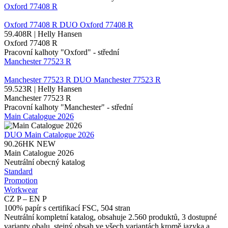
Oxford 77408 R
Oxford 77408 R
DUO
Oxford 77408 R
59.408R | Helly Hansen
Oxford 77408 R
Pracovní kalhoty "Oxford" - střední
Manchester 77523 R
Manchester 77523 R
DUO
Manchester 77523 R
59.523R | Helly Hansen
Manchester 77523 R
Pracovní kalhoty "Manchester" - střední
Main Catalogue 2026
DUO
Main Catalogue 2026
90.26HK
NEW
Main Catalogue 2026
Neutrální obecný katalog
Standard
Promotion
Workwear
CZ P – EN P
100% papír s certifikací FSC, 504 stran
Neutrální kompletní katalog, obsahuje 2.560 produktů, 3 dostupné
varianty obalu, stejný obsah ve všech variantách kromě jazyka a