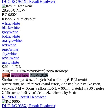
DUO
RC 985X | Result Headwear
28.985X
NEW
RC 985X
Klobouk "Reversible"
white/​white
black/​white
grey/​white
bottle/​white
orange/​white
red/​white
pink/​white
sky/​white
royal/​white
navy/​white
S/M – L/XL
210g/m², 100% recyklovaný polyester-kepr
Twill
neutral label
NEW 2026
Široká krempa, 8 ozdobných švů na krempě, Bílá uvnitř,
reverzibilní, neutrální velikostní štítek, k dostání ve 2 velikostech,
velikost S/M = 56cm, velikost L/XL = 60cm, pratelné na 30°, nelze
žehlit, nelze sušit v sušičce, nelze chemicky čistit
RC 986X | Result Headwear
DUO
RC 986X | Result Headwear