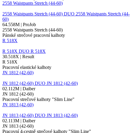
2558 Waistpants Stretch (44-60)
2558 Waistpants Stretch (44-60)
DUO
2558 Waistpants Stretch (44-
60)
64.558M | ProJob
2558 Waistpants Stretch (44-60)
Pánské strečové pracovní kalhoty
R 518X
R 518X
DUO
R 518X
30.518X | Result
R 518X
Pracovní elastické kalhoty
JN 1812 (42-60)
JN 1812 (42-60)
DUO
JN 1812 (42-60)
02.112M | Daiber
JN 1812 (42-60)
Pracovní strečové kalhoty "Slim Line"
JN 1813 (42-60)
JN 1813 (42-60)
DUO
JN 1813 (42-60)
02.113M | Daiber
JN 1813 (42-60)
Pracovní 4-cestně strečové kalhoty "Slim Line"