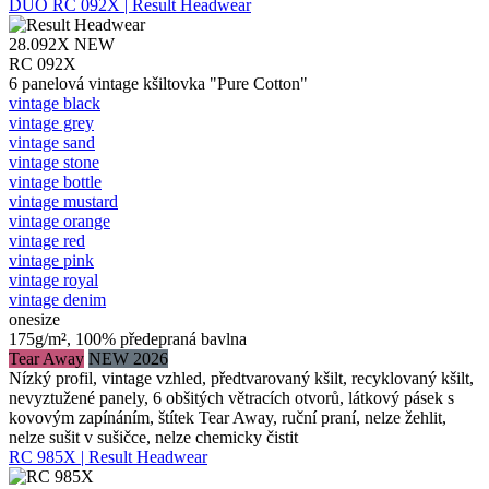
DUO
RC 092X | Result Headwear
28.092X
NEW
RC 092X
6 panelová vintage kšiltovka "Pure Cotton"
vintage black
vintage grey
vintage sand
vintage stone
vintage bottle
vintage mustard
vintage orange
vintage red
vintage pink
vintage royal
vintage denim
onesize
175g/m², 100% předepraná bavlna
Tear Away
NEW 2026
Nízký profil, vintage vzhled, předtvarovaný kšilt, recyklovaný kšilt,
nevyztužené panely, 6 obšitých větracích otvorů, látkový pásek s
kovovým zapínáním, štítek Tear Away, ruční praní, nelze žehlit,
nelze sušit v sušičce, nelze chemicky čistit
RC 985X | Result Headwear