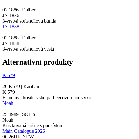
02.1886 | Daiber
JN 1886
3-vrstvá softshellová bunda
JN 1888
02.1888 | Daiber
JN 1888
3-vrstvá softshellová vesta
Alternativní produkty
K 579
20.K579 | Kariban
K 579
Flanelová košile s
sherpa
fleecovou podšívkou
Noah
25.3989 | SOL'S
Noah
Kostkovaná košile s podšívkou
Main Catalogue 2026
90.26HK
NEW