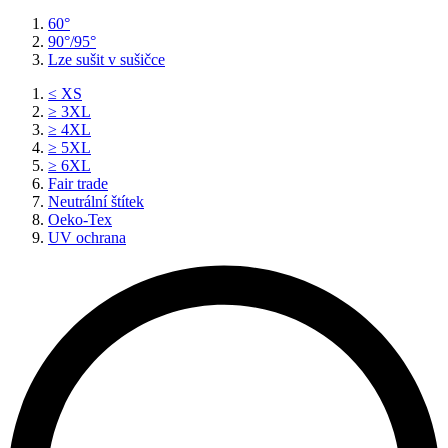
60°
90°/95°
Lze sušit v sušičce
≤ XS
≥ 3XL
≥ 4XL
≥ 5XL
≥ 6XL
Fair trade
Neutrální štítek
Oeko-Tex
UV ochrana