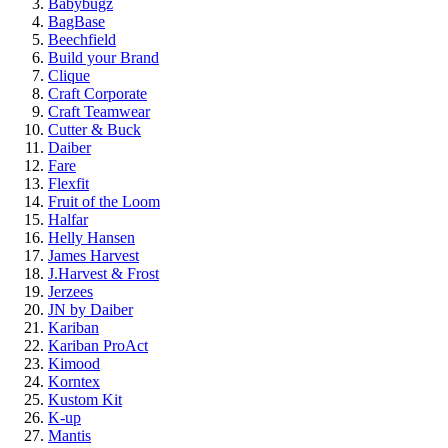
Babybugz
BagBase
Beechfield
Build your Brand
Clique
Craft Corporate
Craft Teamwear
Cutter & Buck
Daiber
Fare
Flexfit
Fruit of the Loom
Halfar
Helly Hansen
James Harvest
J.Harvest & Frost
Jerzees
JN by Daiber
Kariban
Kariban ProAct
Kimood
Korntex
Kustom Kit
K-up
Mantis