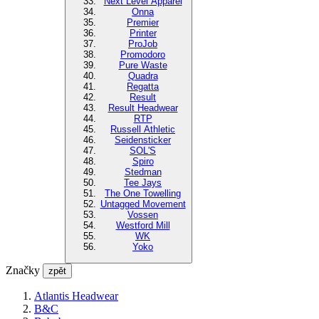
Next Level Apparel
Onna
Premier
Printer
ProJob
Promodoro
Pure Waste
Quadra
Regatta
Result
Result Headwear
RTP
Russell Athletic
Seidensticker
SOL'S
Spiro
Stedman
Tee Jays
The One Towelling
Untagged Movement
Vossen
Westford Mill
WK
Yoko
Značky
zpět
Atlantis Headwear
B&C