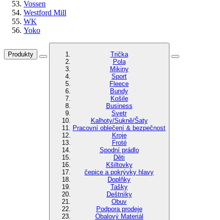
Vossen
Westford Mill
WK
Yoko
Produkty
Trička
Pola
Mikiny
Sport
Fleece
Bundy
Košile
Business
Svetr
Kalhoty/Sukně/Šaty
Pracovní oblečení & bezpečnost
Kroje
Froté
Spodní prádlo
Děti
Kšiltovky
čepice a pokrývky hlavy
Doplňky
Tašky
Deštníky
Obuv
Podpora prodeje
Obalový Materiál