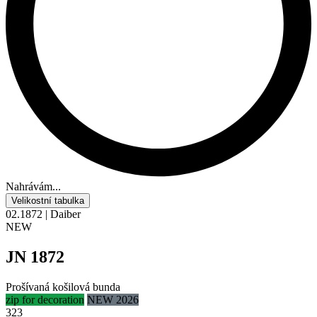
Nahrávám...
Velikostní tabulka
02.1872 | Daiber
NEW
JN 1872
Prošívaná košilová bunda
zip for decoration
NEW 2026
323