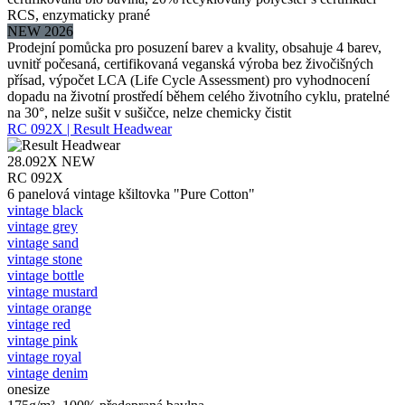
RCS, enzymaticky prané
NEW 2026
Prodejní pomůcka pro posuzení barev a kvality, obsahuje 4 barev,
uvnitř počesaná, certifikovaná veganská výroba bez živočišných
přísad, výpočet LCA (Life Cycle Assessment) pro vyhodnocení
dopadu na životní prostředí během celého životního cyklu, pratelné
na 30°, nelze sušit v sušičce, nelze chemicky čistit
RC 092X | Result Headwear
28.092X
NEW
RC 092X
6 panelová vintage kšiltovka "Pure Cotton"
vintage black
vintage grey
vintage sand
vintage stone
vintage bottle
vintage mustard
vintage orange
vintage red
vintage pink
vintage royal
vintage denim
onesize