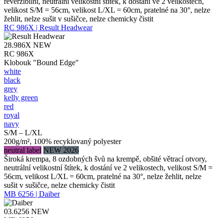
reverzibilní, neutrální velikostní štítek, k dostání ve 2 velikostech,
velikost S/M = 56cm, velikost L/XL = 60cm, pratelné na 30°, nelze
žehlit, nelze sušit v sušičce, nelze chemicky čistit
RC 986X | Result Headwear
28.986X
NEW
RC 986X
Klobouk "Bound Edge"
white
black
grey
kelly green
red
royal
navy
S/M – L/XL
200g/m², 100% recyklovaný polyester
neutral label
NEW 2026
Široká krempa, 8 ozdobných švů na krempě, obšité větrací otvory,
neutrální velikostní štítek, k dostání ve 2 velikostech, velikost S/M =
56cm, velikost L/XL = 60cm, pratelné na 30°, nelze žehlit, nelze
sušit v sušičce, nelze chemicky čistit
MB 6256 | Daiber
03.6256
NEW