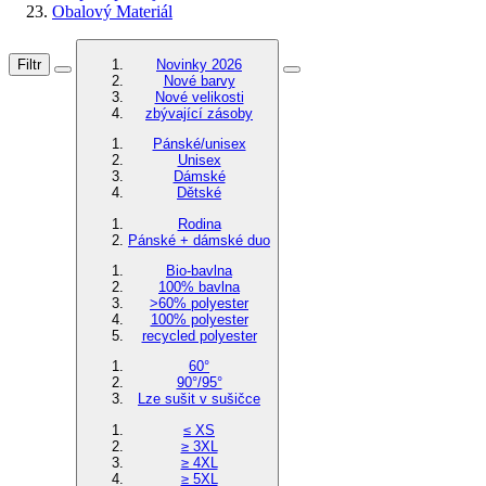
Obalový Materiál
Filtr
Novinky 2026
Nové barvy
Nové velikosti
zbývající zásoby
Pánské/unisex
Unisex
Dámské
Dětské
Rodina
Pánské + dámské duo
Bio-bavlna
100% bavlna
>60% polyester
100% polyester
recycled polyester
60°
90°/95°
Lze sušit v sušičce
≤ XS
≥ 3XL
≥ 4XL
≥ 5XL