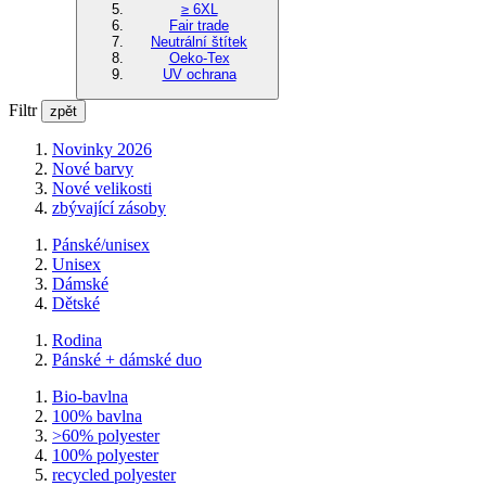
≥ 6XL
Fair trade
Neutrální štítek
Oeko-Tex
UV ochrana
Filtr
zpět
Novinky 2026
Nové barvy
Nové velikosti
zbývající zásoby
Pánské/unisex
Unisex
Dámské
Dětské
Rodina
Pánské + dámské duo
Bio-bavlna
100% bavlna
>60% polyester
100% polyester
recycled polyester