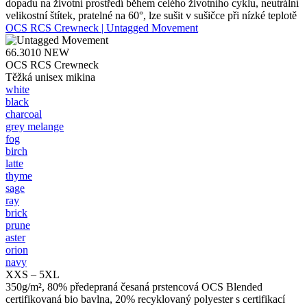
dopadu na životní prostředí během celého životního cyklu, neutrální
velikostní štítek, pratelné na 60°, lze sušit v sušičce při nízké teplotě
OCS RCS Crewneck | Untagged Movement
66.3010
NEW
OCS RCS Crewneck
Těžká unisex mikina
white
black
charcoal
grey melange
fog
birch
latte
thyme
sage
ray
brick
prune
aster
orion
navy
XXS – 5XL
350g/m², 80% předepraná česaná prstencová OCS Blended
certifikovaná bio bavlna, 20% recyklovaný polyester s certifikací