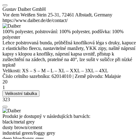
Gustav Daiber GmbH
Vor dem Weißen Stein 25-31, 72461 Albstadt, Germany
https://www.daiber.de/de/contact/
100%
polyester
, polstrování: 100%
polyester
, podšívka: 100%
polyester
Lehce polstrovaná bunda, průběžná knoflíková léga s druky, kapuce
z elastického fleecu, nastavitelné manžety, YKK zipy, našité náprsní
kapsy s klopou a knoflíky, náprsní kapsa uvnitř, přístup k
zušlechtění na zádech, pratelné na 40°, lze sušit v sušičce při nízké
teplotě
Velikosti:
XS
–
S
–
M
–
L
–
XL
–
XXL
–
3XL
–
4XL
Číslo celního sazebníku:
62014010
|
Země původu:
Malajsie
20
1
Velikostní tabulka
323
Produkt je dostupný v následujících barvách:
black/​metal grey
dusty brown/​cement
industrial green/​foggy grey
deep blue/​foggy grey