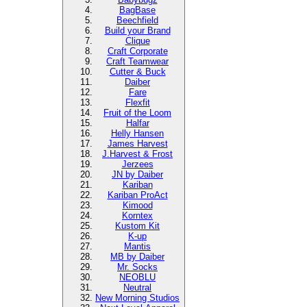
BagBase
Beechfield
Build your Brand
Clique
Craft Corporate
Craft Teamwear
Cutter & Buck
Daiber
Fare
Flexfit
Fruit of the Loom
Halfar
Helly Hansen
James Harvest
J.Harvest & Frost
Jerzees
JN by Daiber
Kariban
Kariban ProAct
Kimood
Korntex
Kustom Kit
K-up
Mantis
MB by Daiber
Mr. Socks
NEOBLU
Neutral
New Morning Studios