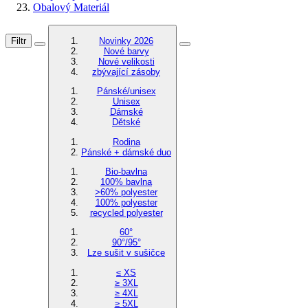
Obalový Materiál
Filtr
Novinky 2026
Nové barvy
Nové velikosti
zbývající zásoby
Pánské/unisex
Unisex
Dámské
Dětské
Rodina
Pánské + dámské duo
Bio-bavlna
100% bavlna
>60% polyester
100% polyester
recycled polyester
60°
90°/95°
Lze sušit v sušičce
≤ XS
≥ 3XL
≥ 4XL
≥ 5XL