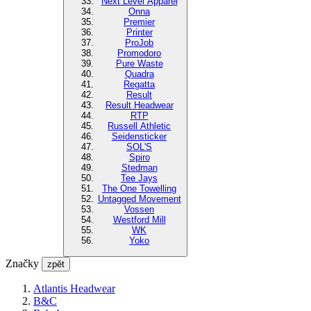
Next Level Apparel
Onna
Premier
Printer
ProJob
Promodoro
Pure Waste
Quadra
Regatta
Result
Result Headwear
RTP
Russell Athletic
Seidensticker
SOL'S
Spiro
Stedman
Tee Jays
The One Towelling
Untagged Movement
Vossen
Westford Mill
WK
Yoko
Značky
zpět
Atlantis Headwear
B&C