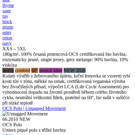
thyme
sage
ray
brick
prune
aster
orion
navy
XXS – 5XL
180g/m², 100% česaná prstencová OCS certifikovaná bio bavlna,
enzymaticky prané, single jersey, grey melange: 90% bavlna, 10%
viskóza
heavy
combed
60°
neutral label
NEW 2026
Kulatý výstřih z žebrovaného úpletu, krční lemovka se vzorem rybí
kosti tón v tónu, měkké na omak, certifikovaná veganská výroba
bez živočišných přísad, výpočet LCA (Life Cycle Assessment) pro
vyhodnocení dopadu na životní prostředí během celého životního
cyklu, neutrální velikostní štítek, pratelné na 60°, lze sušit v sušičce
při nízké teplotě
OCS Polo | Untagged Movement
66.2010
NEW
OCS Polo
Unisex piqué polo z těžké bavlny