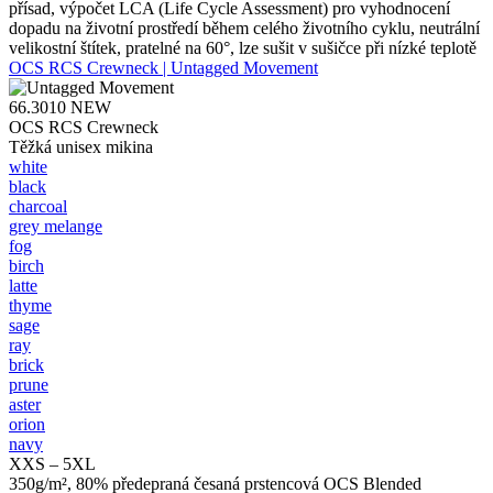
přísad, výpočet LCA (Life Cycle Assessment) pro vyhodnocení
dopadu na životní prostředí během celého životního cyklu, neutrální
velikostní štítek, pratelné na 60°, lze sušit v sušičce při nízké teplotě
OCS RCS Crewneck | Untagged Movement
66.3010
NEW
OCS RCS Crewneck
Těžká unisex mikina
white
black
charcoal
grey melange
fog
birch
latte
thyme
sage
ray
brick
prune
aster
orion
navy
XXS – 5XL
350g/m², 80% předepraná česaná prstencová OCS Blended