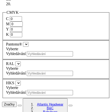
CMYK
C
M
Y
K
Pantonu®
Vyberte
Vyhledávání
RAL
Vyberte
Vyhledávání
HKS
Vyberte
Vyhledávání
Značky
Atlantis Headwear
B&C
Babybugz