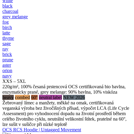
white
black
charcoal
grey melange
fog
birch
latte
thyme
sage
ray
brick
prune
aster
orion
navy
XXS – 5XL
220g/m², 100% česaná prstencová OCS certifikovaná bio bavlna,
enzymaticky prané, grey melange: 90% bavlna, 10% viskóza
heavy
combed
60°
neutral label
NEW 2026
Žebrovaný límec a manžety, měkké na omak, certifikovaná
veganská výroba bez živočišných přísad, výpočet LCA (Life Cycle
Assessment) pro vyhodnocení dopadu na životní prostředí během
celého životního cyklu, neutrální velikostní štítek, pratelné na 60°,
lze sušit v sušičce při nízké teplotě
OCS RCS Hoodie | Untagged Movement