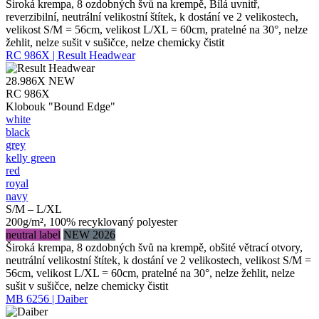
Široká krempa, 8 ozdobných švů na krempě, Bílá uvnitř,
reverzibilní, neutrální velikostní štítek, k dostání ve 2 velikostech,
velikost S/M = 56cm, velikost L/XL = 60cm, pratelné na 30°, nelze
žehlit, nelze sušit v sušičce, nelze chemicky čistit
RC 986X | Result Headwear
28.986X
NEW
RC 986X
Klobouk "Bound Edge"
white
black
grey
kelly green
red
royal
navy
S/M – L/XL
200g/m², 100% recyklovaný polyester
neutral label
NEW 2026
Široká krempa, 8 ozdobných švů na krempě, obšité větrací otvory,
neutrální velikostní štítek, k dostání ve 2 velikostech, velikost S/M =
56cm, velikost L/XL = 60cm, pratelné na 30°, nelze žehlit, nelze
sušit v sušičce, nelze chemicky čistit
MB 6256 | Daiber