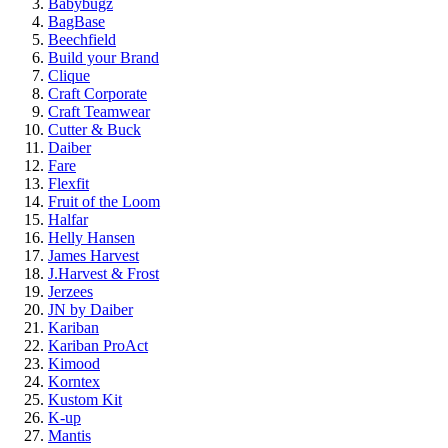
Babybugz
BagBase
Beechfield
Build your Brand
Clique
Craft Corporate
Craft Teamwear
Cutter & Buck
Daiber
Fare
Flexfit
Fruit of the Loom
Halfar
Helly Hansen
James Harvest
J.Harvest & Frost
Jerzees
JN by Daiber
Kariban
Kariban ProAct
Kimood
Korntex
Kustom Kit
K-up
Mantis