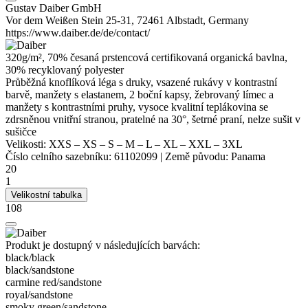
Gustav Daiber GmbH
Vor dem Weißen Stein 25-31, 72461 Albstadt, Germany
https://www.daiber.de/de/contact/
320g/m², 70% česaná prstencová certifikovaná organická bavlna,
30% recyklovaný
polyester
Průběžná knoflíková léga s druky,
vsazené rukávy
v kontrastní
barvě, manžety s elastanem, 2 boční kapsy, žebrovaný límec a
manžety s kontrastními pruhy, vysoce kvalitní teplákovina se
zdrsněnou vnitřní stranou, pratelné na 30°, šetrné praní, nelze sušit v
sušičce
Velikosti:
XXS
–
XS
–
S
–
M
–
L
–
XL
–
XXL
–
3XL
Číslo celního sazebníku:
61102099
|
Země původu:
Panama
20
1
Velikostní tabulka
108
Produkt je dostupný v následujících barvách:
black/​black
black/​sandstone
carmine red/​sandstone
royal/​sandstone
smoky green/​sandstone