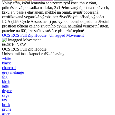
Volný střih, krční lemovka se vzorem rybí kosti tón v tónu,
půlměsícová podsádka na krku, 2x1 žebrovaný úplet na rukávech,
krku a v pase s elastanem, měkké na omak, uvnitř počesaná,
certifikovaná veganská výroba bez živočišných přísad, výpočet
LCA (Life Cycle Assessment) pro vyhodnocení dopadu na životní
prostředí během celého životního cyklu, neutrální velikostní štítek,
pratelné na 60°, lze sušit v sušičce při nízké teplotě
OCS RCS Full Zip Hoodie | Untagged Movement
66.5010
NEW
OCS RCS Full Zip Hoodie
Unisex mikina s kapucí z těžké bavlny
white
black
charcoal
grey melange
fog
birch
latte
thyme
sage
ray
brick
prune
aster