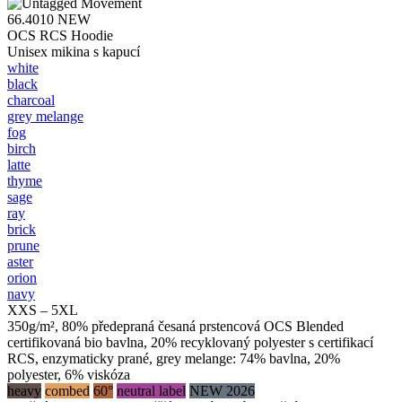
66.4010
NEW
OCS RCS Hoodie
Unisex mikina s kapucí
white
black
charcoal
grey melange
fog
birch
latte
thyme
sage
ray
brick
prune
aster
orion
navy
XXS – 5XL
350g/m², 80% předepraná česaná prstencová OCS Blended
certifikovaná bio bavlna, 20% recyklovaný polyester s certifikací
RCS, enzymaticky prané, grey melange: 74% bavlna, 20%
polyester, 6% viskóza
heavy
combed
60°
neutral label
NEW 2026