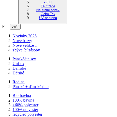
≥ 6XL
Fair trade
Neutrální štítek
Oeko-Tex
UV ochrana
Filtr
zpět
Novinky 2026
Nové barvy
Nové velikosti
zbývající zásoby
Pánské/unisex
Unisex
Dámské
Dětské
Rodina
Pánské + dámské duo
Bio-bavlna
100% bavlna
>60% polyester
100% polyester
recycled polyester