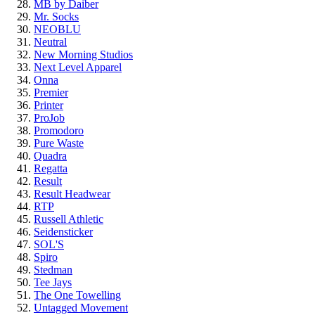
MB by Daiber
Mr. Socks
NEOBLU
Neutral
New Morning Studios
Next Level Apparel
Onna
Premier
Printer
ProJob
Promodoro
Pure Waste
Quadra
Regatta
Result
Result Headwear
RTP
Russell Athletic
Seidensticker
SOL'S
Spiro
Stedman
Tee Jays
The One Towelling
Untagged Movement