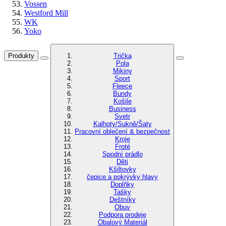
Vossen
Westford Mill
WK
Yoko
Produkty
Trička
Pola
Mikiny
Sport
Fleece
Bundy
Košile
Business
Svetr
Kalhoty/Sukně/Šaty
Pracovní oblečení & bezpečnost
Kroje
Froté
Spodní prádlo
Děti
Kšiltovky
čepice a pokrývky hlavy
Doplňky
Tašky
Deštníky
Obuv
Podpora prodeje
Obalový Materiál