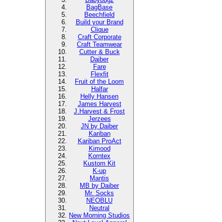
BagBase
Beechfield
Build your Brand
Clique
Craft Corporate
Craft Teamwear
Cutter & Buck
Daiber
Fare
Flexfit
Fruit of the Loom
Halfar
Helly Hansen
James Harvest
J.Harvest & Frost
Jerzees
JN by Daiber
Kariban
Kariban ProAct
Kimood
Korntex
Kustom Kit
K-up
Mantis
MB by Daiber
Mr. Socks
NEOBLU
Neutral
New Morning Studios