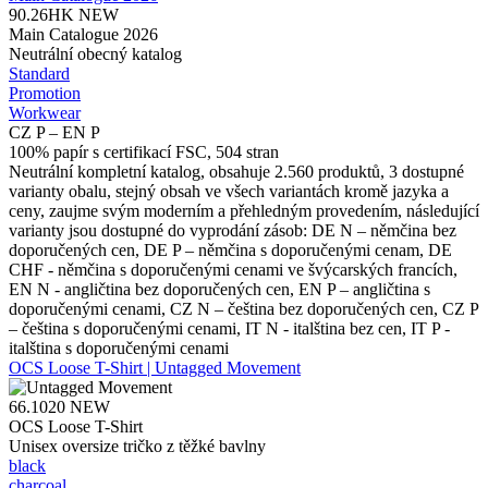
90.26HK
NEW
Main Catalogue 2026
Neutrální obecný katalog
Standard
Promotion
Workwear
CZ P – EN P
100% papír s certifikací FSC, 504 stran
Neutrální kompletní katalog, obsahuje 2.560 produktů, 3 dostupné
varianty obalu, stejný obsah ve všech variantách kromě jazyka a
ceny, zaujme svým moderním a přehledným provedením, následující
varianty jsou dostupné do vyprodání zásob: DE N – němčina bez
doporučených cen, DE P – němčina s doporučenými cenam, DE
CHF - němčina s doporučenými cenami ve švýcarských francích,
EN N - angličtina bez doporučených cen, EN P – angličtina s
doporučenými cenami, CZ N – čeština bez doporučených cen, CZ P
– čeština s doporučenými cenami, IT N - italština bez cen, IT P -
italština s doporučenými cenami
OCS Loose T-Shirt | Untagged Movement
66.1020
NEW
OCS Loose T-Shirt
Unisex oversize tričko z těžké bavlny
black
charcoal