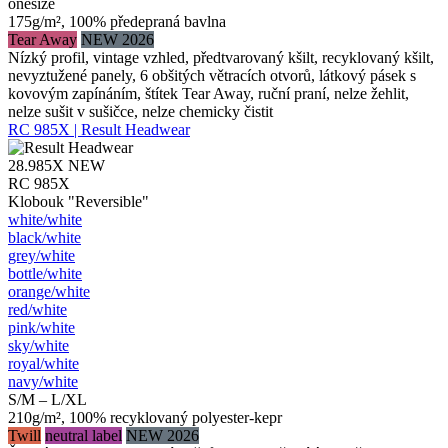
onesize
175g/m², 100% předepraná bavlna
Tear Away
NEW 2026
Nízký profil, vintage vzhled, předtvarovaný kšilt, recyklovaný kšilt,
nevyztužené panely, 6 obšitých větracích otvorů, látkový pásek s
kovovým zapínáním, štítek Tear Away, ruční praní, nelze žehlit,
nelze sušit v sušičce, nelze chemicky čistit
RC 985X | Result Headwear
28.985X
NEW
RC 985X
Klobouk "Reversible"
white/​white
black/​white
grey/​white
bottle/​white
orange/​white
red/​white
pink/​white
sky/​white
royal/​white
navy/​white
S/M – L/XL
210g/m², 100% recyklovaný polyester-kepr
Twill
neutral label
NEW 2026