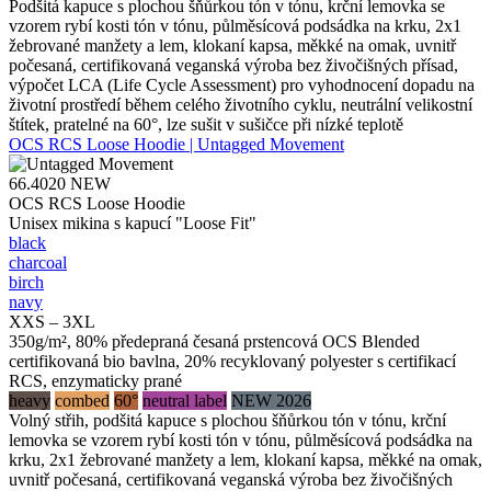
Podšitá kapuce s plochou šňůrkou tón v tónu, krční lemovka se
vzorem rybí kosti tón v tónu, půlměsícová podsádka na krku, 2x1
žebrované manžety a lem, klokaní kapsa, měkké na omak, uvnitř
počesaná, certifikovaná veganská výroba bez živočišných přísad,
výpočet LCA (Life Cycle Assessment) pro vyhodnocení dopadu na
životní prostředí během celého životního cyklu, neutrální velikostní
štítek, pratelné na 60°, lze sušit v sušičce při nízké teplotě
OCS RCS Loose Hoodie | Untagged Movement
66.4020
NEW
OCS RCS Loose Hoodie
Unisex mikina s kapucí "Loose Fit"
black
charcoal
birch
navy
XXS – 3XL
350g/m², 80% předepraná česaná prstencová OCS Blended
certifikovaná bio bavlna, 20% recyklovaný polyester s certifikací
RCS, enzymaticky prané
heavy
combed
60°
neutral label
NEW 2026
Volný střih, podšitá kapuce s plochou šňůrkou tón v tónu, krční
lemovka se vzorem rybí kosti tón v tónu, půlměsícová podsádka na
krku, 2x1 žebrované manžety a lem, klokaní kapsa, měkké na omak,
uvnitř počesaná, certifikovaná veganská výroba bez živočišných