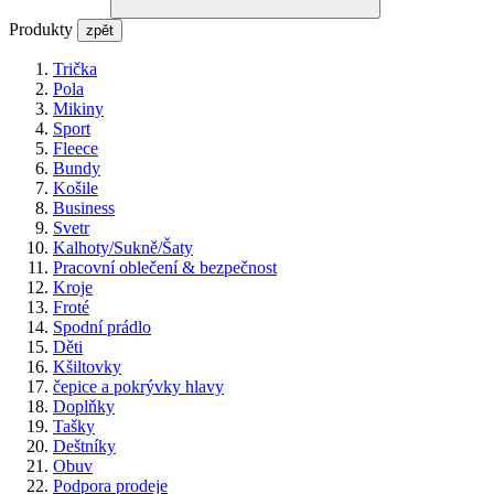
Produkty
zpět
Trička
Pola
Mikiny
Sport
Fleece
Bundy
Košile
Business
Svetr
Kalhoty/Sukně/Šaty
Pracovní oblečení & bezpečnost
Kroje
Froté
Spodní prádlo
Děti
Kšiltovky
čepice a pokrývky hlavy
Doplňky
Tašky
Deštníky
Obuv
Podpora prodeje