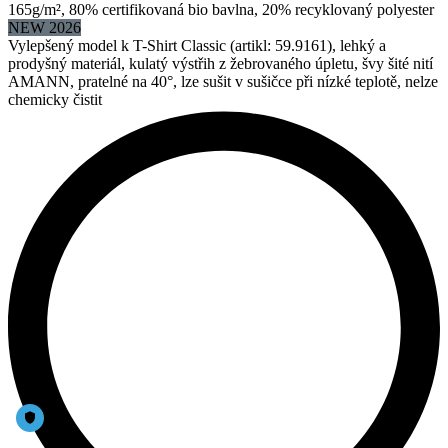
165g/m², 80% certifikovaná bio bavlna, 20% recyklovaný polyester
NEW 2026
Vylepšený model k T-Shirt Classic (artikl: 59.9161), lehký a
prodyšný materiál, kulatý výstřih z žebrovaného úpletu, švy šité nití
AMANN, pratelné na 40°, lze sušit v sušičce při nízké teplotě, nelze
chemicky čistit