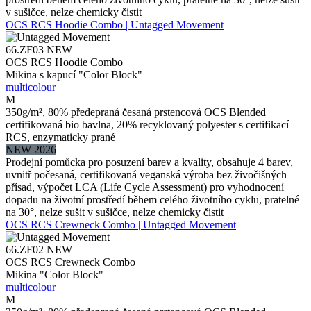
v sušičce, nelze chemicky čistit
OCS RCS Hoodie Combo | Untagged Movement
66.ZF03
NEW
OCS RCS Hoodie Combo
Mikina s kapucí "Color Block"
multicolour
M
350g/m², 80% předepraná česaná prstencová OCS Blended
certifikovaná bio bavlna, 20% recyklovaný polyester s certifikací
RCS, enzymaticky prané
NEW 2026
Prodejní pomůcka pro posuzení barev a kvality, obsahuje 4 barev,
uvnitř počesaná, certifikovaná veganská výroba bez živočišných
přísad, výpočet LCA (Life Cycle Assessment) pro vyhodnocení
dopadu na životní prostředí během celého životního cyklu, pratelné
na 30°, nelze sušit v sušičce, nelze chemicky čistit
OCS RCS Crewneck Combo | Untagged Movement
66.ZF02
NEW
OCS RCS Crewneck Combo
Mikina "Color Block"
multicolour
M