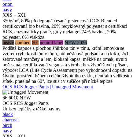
orion
navy
XXS – 5XL
350g/m², 80% předepraná česaná prstencová OCS Blended
certifikovaná bio bavlna, 20% recyklovaný polyester s certifikací
RCS, enzymaticky prané, grey melange: 74% bavlna, 20%
polyester, 6% viskóza
heavy
combed
60°
neutral label
NEW 2026
Podšitá kapuce s plochou šňůrkou tón v tónu, krční lemovka se
vzorem rybí kosti tón v tónu, půlměsícová podsádka na krku, 2x1
žebrované manžety a lem, klokaní kapsa, měkké na omak, uvnitř
počesaná, certifikovaná veganská výroba bez živočišných přísad,
výpočet LCA (Life Cycle Assessment) pro vyhodnocení dopadu na
životní prostředí během celého životního cyklu, neutrální velikostní
štítek, pratelné na 60°, lze sušit v sušičce při nízké teplotě
OCS RCS Jogger Pants | Untagged Movement
66.6010
NEW
OCS RCS Jogger Pants
Unisex tepláky z těžké bavlny
black
charcoal
birch
navy
XXS – 3XL