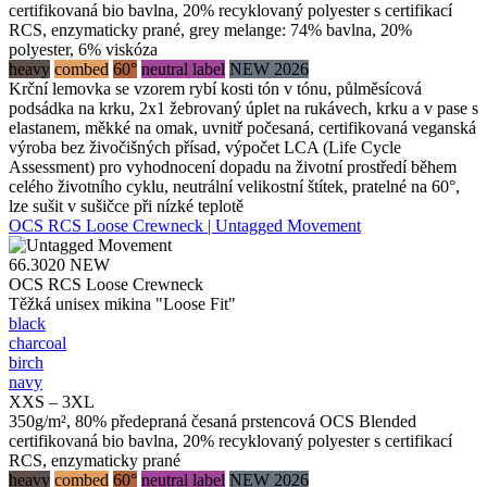
certifikovaná bio bavlna, 20% recyklovaný polyester s certifikací
RCS, enzymaticky prané, grey melange: 74% bavlna, 20%
polyester, 6% viskóza
heavy
combed
60°
neutral label
NEW 2026
Krční lemovka se vzorem rybí kosti tón v tónu, půlměsícová
podsádka na krku, 2x1 žebrovaný úplet na rukávech, krku a v pase s
elastanem, měkké na omak, uvnitř počesaná, certifikovaná veganská
výroba bez živočišných přísad, výpočet LCA (Life Cycle
Assessment) pro vyhodnocení dopadu na životní prostředí během
celého životního cyklu, neutrální velikostní štítek, pratelné na 60°,
lze sušit v sušičce při nízké teplotě
OCS RCS Loose Crewneck | Untagged Movement
66.3020
NEW
OCS RCS Loose Crewneck
Těžká unisex mikina "Loose Fit"
black
charcoal
birch
navy
XXS – 3XL
350g/m², 80% předepraná česaná prstencová OCS Blended
certifikovaná bio bavlna, 20% recyklovaný polyester s certifikací
RCS, enzymaticky prané
heavy
combed
60°
neutral label
NEW 2026