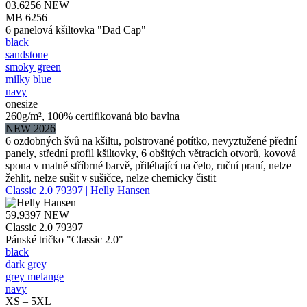
03.6256
NEW
MB 6256
6 panelová kšiltovka "Dad Cap"
black
sandstone
smoky green
milky blue
navy
onesize
260g/m², 100% certifikovaná bio bavlna
NEW 2026
6 ozdobných švů na kšiltu, polstrované potítko, nevyztužené přední
panely, střední profil kšiltovky, 6 obšitých větracích otvorů, kovová
spona v matně stříbrné barvě, přiléhající na čelo, ruční praní, nelze
žehlit, nelze sušit v sušičce, nelze chemicky čistit
Classic 2.0 79397 | Helly Hansen
59.9397
NEW
Classic 2.0 79397
Pánské tričko "Classic 2.0"
black
dark grey
grey melange
navy
XS – 5XL