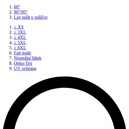
60°
90°/95°
Lze sušit v sušičce
≤ XS
≥ 3XL
≥ 4XL
≥ 5XL
≥ 6XL
Fair trade
Neutrální štítek
Oeko-Tex
UV ochrana