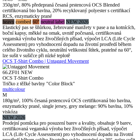
350g/m², 80% předepraná česaná prstencová OCS Blended
certifikovaná bio bavlna, 20% recyklovaný polyester s certifikací
RCS, enzymaticky prané
heavy
combed
60°
neutral label
NEW 2026
Elastický pas se šňůrkou, žebrované manžety v pase a na kotnících,
boční kapsy, měkké na omak, uvnitř počesaná, certifikovaná
veganská výroba bez živočišných přísad, výpočet LCA (Life Cycle
Assessment) pro vyhodnocení dopadu na životní prostředí během
celého životního cyklu, neutrální velikostní štítek, pratelné na 60°,
lze sušit v sušičce při nízké teplotě
OCS T-Shirt Combo | Untagged Movement
66.ZF01
NEW
OCS T-Shirt Combo
Tričko z těžké bavlny "Color Block"
multicolour
M
180g/m², 100% česaná prstencová OCS certifikovaná bio bavlna,
enzymaticky prané, single jersey, grey melange: 90% bavlna, 10%
viskóza
NEW 2026
Prodejní pomůcka pro posuzení barev a kvality, obsahuje 9 barev,
certifikovaná veganská výroba bez živočišných přísad, výpočet
LCA (Life Cycle Assessment) pro vyhodnocení dopadu na životní
prostředí během celého životního cyklu, pratelné na 30°, nelze sušit