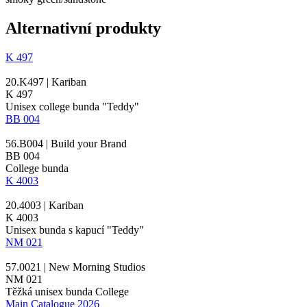
Alternativní produkty
K 497
20.K497 | Kariban
K 497
Unisex college bunda "Teddy"
BB 004
56.B004 | Build your Brand
BB 004
College bunda
K 4003
20.4003 | Kariban
K 4003
Unisex bunda s kapucí "Teddy"
NM 021
57.0021 | New Morning Studios
NM 021
Těžká unisex bunda College
Main Catalogue 2026