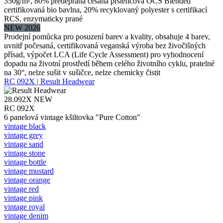
350g/m², 80% předepraná česaná prstencová OCS Blended
certifikovaná bio bavlna, 20% recyklovaný polyester s certifikací
RCS, enzymaticky prané
NEW 2026
Prodejní pomůcka pro posuzení barev a kvality, obsahuje 4 barev,
uvnitř počesaná, certifikovaná veganská výroba bez živočišných
přísad, výpočet LCA (Life Cycle Assessment) pro vyhodnocení
dopadu na životní prostředí během celého životního cyklu, pratelné
na 30°, nelze sušit v sušičce, nelze chemicky čistit
RC 092X | Result Headwear
28.092X
NEW
RC 092X
6 panelová vintage kšiltovka "Pure Cotton"
vintage black
vintage grey
vintage sand
vintage stone
vintage bottle
vintage mustard
vintage orange
vintage red
vintage pink
vintage royal
vintage denim