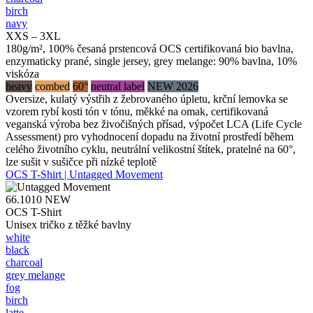
birch
navy
XXS – 3XL
180g/m², 100% česaná prstencová OCS certifikovaná bio bavlna,
enzymaticky prané, single jersey, grey melange: 90% bavlna, 10%
viskóza
heavy
combed
60°
neutral label
NEW 2026
Oversize, kulatý výstřih z žebrovaného úpletu, krční lemovka se
vzorem rybí kosti tón v tónu, měkké na omak, certifikovaná
veganská výroba bez živočišných přísad, výpočet LCA (Life Cycle
Assessment) pro vyhodnocení dopadu na životní prostředí během
celého životního cyklu, neutrální velikostní štítek, pratelné na 60°,
lze sušit v sušičce při nízké teplotě
OCS T-Shirt | Untagged Movement
66.1010
NEW
OCS T-Shirt
Unisex tričko z těžké bavlny
white
black
charcoal
grey melange
fog
birch
latte