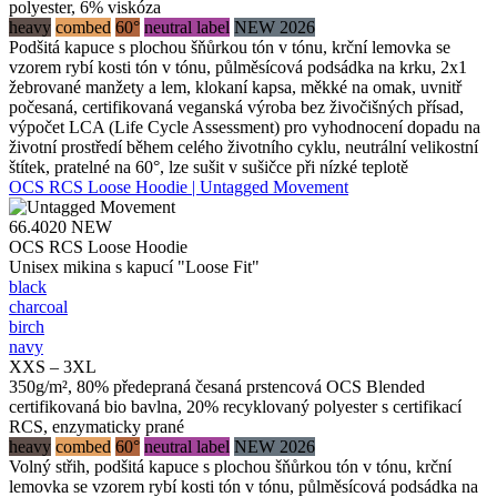
polyester, 6% viskóza
heavy
combed
60°
neutral label
NEW 2026
Podšitá kapuce s plochou šňůrkou tón v tónu, krční lemovka se
vzorem rybí kosti tón v tónu, půlměsícová podsádka na krku, 2x1
žebrované manžety a lem, klokaní kapsa, měkké na omak, uvnitř
počesaná, certifikovaná veganská výroba bez živočišných přísad,
výpočet LCA (Life Cycle Assessment) pro vyhodnocení dopadu na
životní prostředí během celého životního cyklu, neutrální velikostní
štítek, pratelné na 60°, lze sušit v sušičce při nízké teplotě
OCS RCS Loose Hoodie | Untagged Movement
66.4020
NEW
OCS RCS Loose Hoodie
Unisex mikina s kapucí "Loose Fit"
black
charcoal
birch
navy
XXS – 3XL
350g/m², 80% předepraná česaná prstencová OCS Blended
certifikovaná bio bavlna, 20% recyklovaný polyester s certifikací
RCS, enzymaticky prané
heavy
combed
60°
neutral label
NEW 2026
Volný střih, podšitá kapuce s plochou šňůrkou tón v tónu, krční
lemovka se vzorem rybí kosti tón v tónu, půlměsícová podsádka na