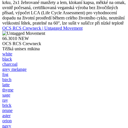
krku, 2x1 žebrované manžety a lem, klokaní kapsa, měkké na omak,
uvnitř počesaná, certifikovaná veganská výroba bez živočišných
přísad, výpočet LCA (Life Cycle Assessment) pro vyhodnocení
dopadu na životní prostředí během celého životního cyklu, neutrální
velikostní štítek, pratelné na 60°, lze sušit v sušičce při nízké teplotě
OCS RCS Crewneck | Untagged Movement
66.3010
NEW
OCS RCS Crewneck
Těžká unisex mikina
white
black
charcoal
grey melange
fog
birch
latte
thyme
sage
ray
brick
prune
aster
orion
navy