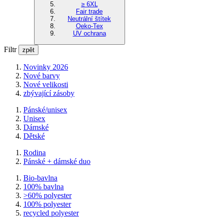
≥ 6XL
Fair trade
Neutrální štítek
Oeko-Tex
UV ochrana
Filtr
zpět
Novinky 2026
Nové barvy
Nové velikosti
zbývající zásoby
Pánské/unisex
Unisex
Dámské
Dětské
Rodina
Pánské + dámské duo
Bio-bavlna
100% bavlna
>60% polyester
100% polyester
recycled polyester