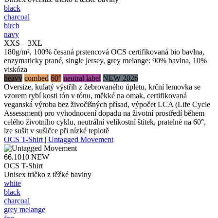
black
charcoal
birch
navy
XXS – 3XL
180g/m², 100% česaná prstencová OCS certifikovaná bio bavlna,
enzymaticky prané, single jersey, grey melange: 90% bavlna, 10%
viskóza
heavy
combed
60°
neutral label
NEW 2026
Oversize, kulatý výstřih z žebrovaného úpletu, krční lemovka se
vzorem rybí kosti tón v tónu, měkké na omak, certifikovaná
veganská výroba bez živočišných přísad, výpočet LCA (Life Cycle
Assessment) pro vyhodnocení dopadu na životní prostředí během
celého životního cyklu, neutrální velikostní štítek, pratelné na 60°,
lze sušit v sušičce při nízké teplotě
OCS T-Shirt | Untagged Movement
66.1010
NEW
OCS T-Shirt
Unisex tričko z těžké bavlny
white
black
charcoal
grey melange