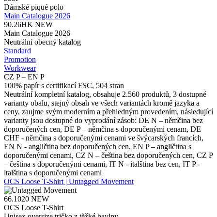
Dámské piqué polo
Main Catalogue 2026
90.26HK
NEW
Main Catalogue 2026
Neutrální obecný katalog
Standard
Promotion
Workwear
CZ P – EN P
100% papír s certifikací FSC, 504 stran
Neutrální kompletní katalog, obsahuje 2.560 produktů, 3 dostupné
varianty obalu, stejný obsah ve všech variantách kromě jazyka a
ceny, zaujme svým moderním a přehledným provedením, následující
varianty jsou dostupné do vyprodání zásob: DE N – němčina bez
doporučených cen, DE P – němčina s doporučenými cenam, DE
CHF - němčina s doporučenými cenami ve švýcarských francích,
EN N - angličtina bez doporučených cen, EN P – angličtina s
doporučenými cenami, CZ N – čeština bez doporučených cen, CZ P
– čeština s doporučenými cenami, IT N - italština bez cen, IT P -
italština s doporučenými cenami
OCS Loose T-Shirt | Untagged Movement
66.1020
NEW
OCS Loose T-Shirt
Unisex oversize tričko z těžké bavlny