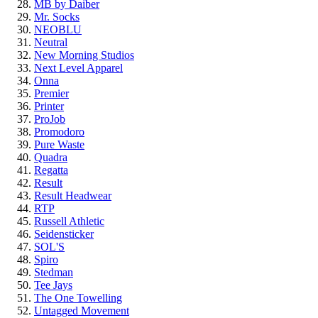
MB by Daiber
Mr. Socks
NEOBLU
Neutral
New Morning Studios
Next Level Apparel
Onna
Premier
Printer
ProJob
Promodoro
Pure Waste
Quadra
Regatta
Result
Result Headwear
RTP
Russell Athletic
Seidensticker
SOL'S
Spiro
Stedman
Tee Jays
The One Towelling
Untagged Movement