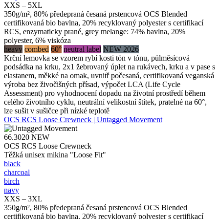
XXS – 5XL
350g/m², 80% předepraná česaná prstencová OCS Blended
certifikovaná bio bavlna, 20% recyklovaný polyester s certifikací
RCS, enzymaticky prané, grey melange: 74% bavlna, 20%
polyester, 6% viskóza
heavy
combed
60°
neutral label
NEW 2026
Krční lemovka se vzorem rybí kosti tón v tónu, půlměsícová
podsádka na krku, 2x1 žebrovaný úplet na rukávech, krku a v pase s
elastanem, měkké na omak, uvnitř počesaná, certifikovaná veganská
výroba bez živočišných přísad, výpočet LCA (Life Cycle
Assessment) pro vyhodnocení dopadu na životní prostředí během
celého životního cyklu, neutrální velikostní štítek, pratelné na 60°,
lze sušit v sušičce při nízké teplotě
OCS RCS Loose Crewneck | Untagged Movement
66.3020
NEW
OCS RCS Loose Crewneck
Těžká unisex mikina "Loose Fit"
black
charcoal
birch
navy
XXS – 3XL
350g/m², 80% předepraná česaná prstencová OCS Blended
certifikovaná bio bavlna, 20% recyklovaný polyester s certifikací