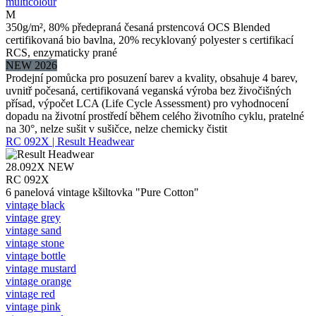
multicolour
M
350g/m², 80% předepraná česaná prstencová OCS Blended
certifikovaná bio bavlna, 20% recyklovaný polyester s certifikací
RCS, enzymaticky prané
NEW 2026
Prodejní pomůcka pro posuzení barev a kvality, obsahuje 4 barev,
uvnitř počesaná, certifikovaná veganská výroba bez živočišných
přísad, výpočet LCA (Life Cycle Assessment) pro vyhodnocení
dopadu na životní prostředí během celého životního cyklu, pratelné
na 30°, nelze sušit v sušičce, nelze chemicky čistit
RC 092X | Result Headwear
28.092X
NEW
RC 092X
6 panelová vintage kšiltovka "Pure Cotton"
vintage black
vintage grey
vintage sand
vintage stone
vintage bottle
vintage mustard
vintage orange
vintage red
vintage pink