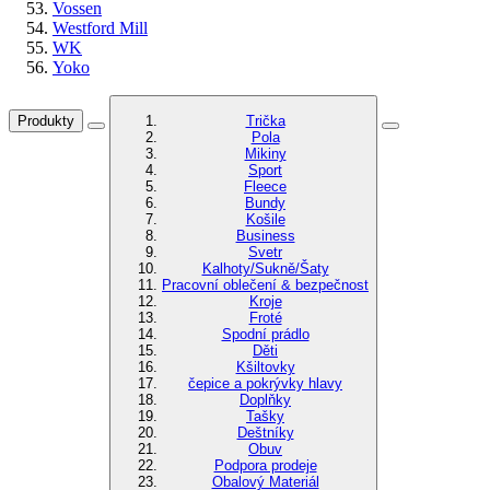
Vossen
Westford Mill
WK
Yoko
Produkty
Trička
Pola
Mikiny
Sport
Fleece
Bundy
Košile
Business
Svetr
Kalhoty/Sukně/Šaty
Pracovní oblečení & bezpečnost
Kroje
Froté
Spodní prádlo
Děti
Kšiltovky
čepice a pokrývky hlavy
Doplňky
Tašky
Deštníky
Obuv
Podpora prodeje
Obalový Materiál