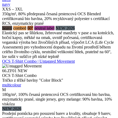
navy
XXS – 3XL
350g/m², 80% předepraná česaná prstencová OCS Blended
certifikovaná bio bavlna, 20% recyklovaný polyester s certifikací
RCS, enzymaticky prané
heavy
combed
60°
neutral label
NEW 2026
Elastický pas se šňůrkou, žebrované manžety v pase a na kotnících,
boční kapsy, měkké na omak, uvnitř počesaná, certifikovaná
veganská výroba bez živočišných přísad, výpočet LCA (Life Cycle
Assessment) pro vyhodnocení dopadu na životní prostředí během
celého životního cyklu, neutrální velikostní štítek, pratelné na 60°,
lze sušit v sušičce při nízké teplotě
OCS T-Shirt Combo | Untagged Movement
66.ZF01
NEW
OCS T-Shirt Combo
Tričko z těžké bavlny "Color Block"
multicolour
M
180g/m², 100% česaná prstencová OCS certifikovaná bio bavlna,
enzymaticky prané, single jersey, grey melange: 90% bavlna, 10%
viskóza
NEW 2026
Prodejní pomůcka pro posuzení barev a kvality, obsahuje 9 barev,