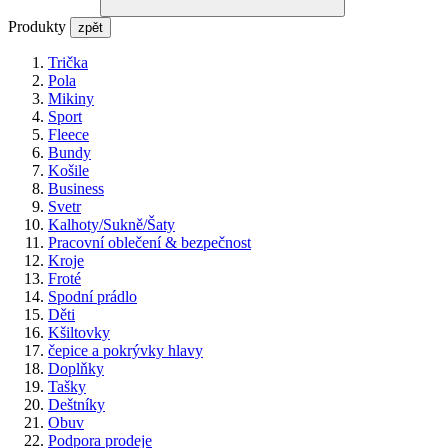
Produkty
zpět
Trička
Pola
Mikiny
Sport
Fleece
Bundy
Košile
Business
Svetr
Kalhoty/Sukně/Šaty
Pracovní oblečení & bezpečnost
Kroje
Froté
Spodní prádlo
Děti
Kšiltovky
čepice a pokrývky hlavy
Doplňky
Tašky
Deštníky
Obuv
Podpora prodeje