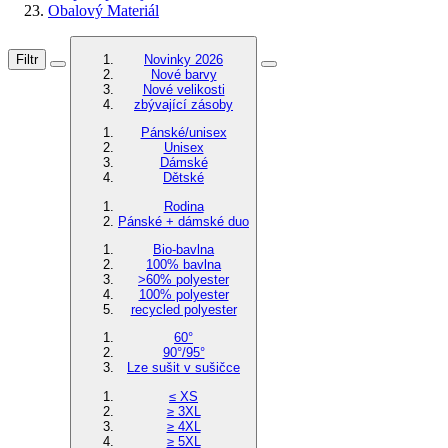
Obalový Materiál
Filtr
Novinky 2026
Nové barvy
Nové velikosti
zbývající zásoby
Pánské/unisex
Unisex
Dámské
Dětské
Rodina
Pánské + dámské duo
Bio-bavlna
100% bavlna
>60% polyester
100% polyester
recycled polyester
60°
90°/95°
Lze sušit v sušičce
≤ XS
≥ 3XL
≥ 4XL
≥ 5XL