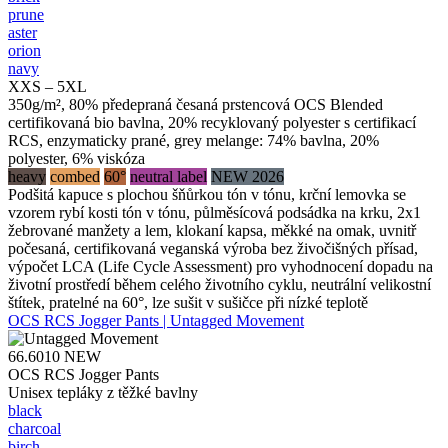
prune
aster
orion
navy
XXS – 5XL
350g/m², 80% předepraná česaná prstencová OCS Blended
certifikovaná bio bavlna, 20% recyklovaný polyester s certifikací
RCS, enzymaticky prané, grey melange: 74% bavlna, 20%
polyester, 6% viskóza
heavy
combed
60°
neutral label
NEW 2026
Podšitá kapuce s plochou šňůrkou tón v tónu, krční lemovka se
vzorem rybí kosti tón v tónu, půlměsícová podsádka na krku, 2x1
žebrované manžety a lem, klokaní kapsa, měkké na omak, uvnitř
počesaná, certifikovaná veganská výroba bez živočišných přísad,
výpočet LCA (Life Cycle Assessment) pro vyhodnocení dopadu na
životní prostředí během celého životního cyklu, neutrální velikostní
štítek, pratelné na 60°, lze sušit v sušičce při nízké teplotě
OCS RCS Jogger Pants | Untagged Movement
66.6010
NEW
OCS RCS Jogger Pants
Unisex tepláky z těžké bavlny
black
charcoal
birch