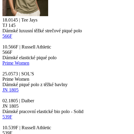
18.0145 | Tee Jays
TJ 145
Dámské luxusní těžké strečové piqué polo
566F
10.566F | Russell Athletic
566F
Dámské elastické piqué polo
Prime Women
25.0573 | SOL'S
Prime Women
Dámské piqué polo z těžké bavlny
JN 1805
02.1805 | Daiber
JN 1805
Dámské pracovní elastické bio polo - Solid
539F
10.539F | Russell Athletic
539F