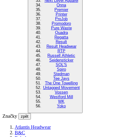
Next Level Apparel
Onna
Premier
Printer
ProJob
Promodoro
Pure Waste
Quadra
Regatta
Result
Result Headwear
RTP
Russell Athletic
Seidensticker
SOL'S
Spiro
Stedman
Tee Jays
The One Towelling
Untagged Movement
Vossen
Westford Mill
WK
Yoko
Značky
zpět
Atlantis Headwear
B&C