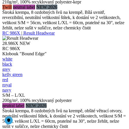
210g/m², 100% recyklovaný polyester-kepr
Twill
neutral label
NEW 2026
Široká krempa, 8 ozdobných švů na krempě, Bílá uvnitř,
reverzibilní, neutrální velikostní štítek, k dostání ve 2 velikostech,
velikost S/M = 56cm, velikost L/XL = 60cm, pratelné na 30°, nelze
žehlit, nelze sušit v sušičce, nelze chemicky čistit
RC 986X | Result Headwear
28.986X
NEW
RC 986X
Klobouk "Bound Edge"
white
black
grey
kelly green
red
royal
navy
S/M – L/XL
200g/m², 100% recyklovaný polyester
neutral label
NEW 2026
Široká krempa, 8 ozdobných švů na krempě, obšité větrací otvory,
neutrální velikostní štítek, k dostání ve 2 velikostech, velikost S/M =
56cm, velikost L/XL = 60cm, pratelné na 30°, nelze žehlit, nelze
sušit v sušičce, nelze chemicky čistit