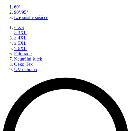
60°
90°/95°
Lze sušit v sušičce
≤ XS
≥ 3XL
≥ 4XL
≥ 5XL
≥ 6XL
Fair trade
Neutrální štítek
Oeko-Tex
UV ochrana