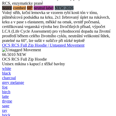
RCS, enzymaticky prané
heavy
combed
60°
neutral label
NEW 2026
Volný střih, krční lemovka se vzorem rybí kosti tón v tónu,
půlměsícová podsádka na krku, 2x1 žebrovaný úplet na rukávech,
krku a v pase s elastanem, měkké na omak, uvnitř počesaná,
certifikovaná veganská výroba bez živočišných přísad, výpočet
LCA (Life Cycle Assessment) pro vyhodnocení dopadu na životní
prostředí během celého životního cyklu, neutrální velikostní štítek,
pratelné na 60°, lze sušit v sušičce při nízké teplotě
OCS RCS Full Zip Hoodie | Untagged Movement
66.5010
NEW
OCS RCS Full Zip Hoodie
Unisex mikina s kapucí z těžké bavlny
white
black
charcoal
grey melange
fog
birch
latte
thyme
sage
ray
brick