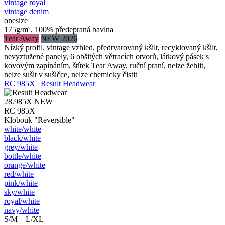
vintage royal
vintage denim
onesize
175g/m², 100% předepraná bavlna
Tear Away
NEW 2026
Nízký profil, vintage vzhled, předtvarovaný kšilt, recyklovaný kšilt,
nevyztužené panely, 6 obšitých větracích otvorů, látkový pásek s
kovovým zapínáním, štítek Tear Away, ruční praní, nelze žehlit,
nelze sušit v sušičce, nelze chemicky čistit
RC 985X | Result Headwear
28.985X
NEW
RC 985X
Klobouk "Reversible"
white/​white
black/​white
grey/​white
bottle/​white
orange/​white
red/​white
pink/​white
sky/​white
royal/​white
navy/​white
S/M – L/XL