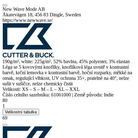
New Wave Mode AB
Åkarevägen 18, 456 83 Dingle, Sweden
https://www.newwave.se/
190g/m², white: 225g/m², 52% bavlna, 45%
polyester
, 3%
elastan
Léga se 5 kovovými knoflíky, knoflíková léga uvnitř v kontrastní
barvě,
krční lemovka
v kontrastní barvě, boční rozparky, měkké na
omak, regulující vlhkost, UV ochrana 35+, pratelné na 40°, nelze
sušit v sušičce, nelze chemicky čistit
Velikosti:
XS
–
S
–
M
–
L
–
XL
–
XXL
Číslo celního sazebníku:
61061000
|
Země původu:
Indie
80
1
Velikostní tabulka
69