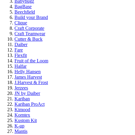
Babybugz
BagBase
Beechfield
Build your Brand
Clique
Craft Corporate
Craft Teamwear
Cutter & Buck
Daiber
Fare
Flexfit
Fruit of the Loom
Halfar
Helly Hansen
James Harvest
J.Harvest & Frost
Jerzees
JN by Daiber
Kariban
Kariban ProAct
Kimood
Korntex
Kustom Kit
K-up
Mantis