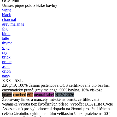
OCS Polo
Unisex piqué polo z těžké bavlny
white
black
charcoal
grey melange
fog
birch
latte
thyme
sage
ray
brick
prune
aster
orion
navy
XXS – 5XL
220g/m², 100% česaná prstencová OCS certifikovaná bio bavlna,
enzymaticky prané, grey melange: 90% bavlna, 10% viskóza
heavy
combed
60°
neutral label
NEW 2026
Žebrovaný límec a manžety, měkké na omak, certifikovaná
veganská výroba bez živočišných přísad, výpočet LCA (Life Cycle
Assessment) pro vyhodnocení dopadu na životní prostředí během
celého životního cyklu, neutrální velikostní štítek, pratelné na 60°,