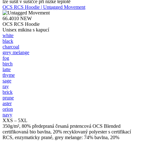
lze sušit v sušičce při nízké teplotě
OCS RCS Hoodie | Untagged Movement
66.4010
NEW
OCS RCS Hoodie
Unisex mikina s kapucí
white
black
charcoal
grey melange
fog
birch
latte
thyme
sage
ray
brick
prune
aster
orion
navy
XXS – 5XL
350g/m², 80% předepraná česaná prstencová OCS Blended
certifikovaná bio bavlna, 20% recyklovaný polyester s certifikací
RCS, enzymaticky prané, grey melange: 74% bavlna, 20%