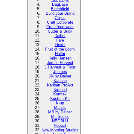
BagBase
Beechfield
Build your Brand
Clique
Craft Corporate
Craft Teamwear
Cutter & Buck
Daiber
Fare
Flexfit
Fruit of the Loom
Halfar
Helly Hansen
James Harvest
J.Harvest & Frost
Jerzees
JN by Daiber
Kariban
Kariban ProAct
Kimood
Korntex
Kustom Kit
K-up
Mantis
MB by Daiber
Mr. Socks
NEOBLU
Neutral
New Morning Studios