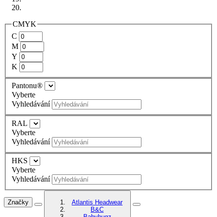
CMYK
C
M
Y
K
Pantonu®
Vyberte
Vyhledávání
RAL
Vyberte
Vyhledávání
HKS
Vyberte
Vyhledávání
Značky
Atlantis Headwear
B&C
Babybugz