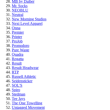
MB by Daiber
Mr. Socks
NEOBLU
Neutral
New Morning Studios
Next Level Apparel
Onna
Premier
Printer
ProJob
Promodoro
Pure Waste
Quadra
Regatta
Result
Result Headwear
RTP
Russell Athletic
Seidensticker
SOL'S
Spiro
Stedman
Tee Jays
The One Towelling
Untagged Movement