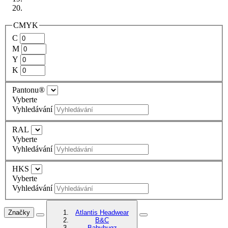
CMYK
C
M
Y
K
Pantonu®
Vyberte
Vyhledávání
RAL
Vyberte
Vyhledávání
HKS
Vyberte
Vyhledávání
Značky
Atlantis Headwear
B&C
Babybugz