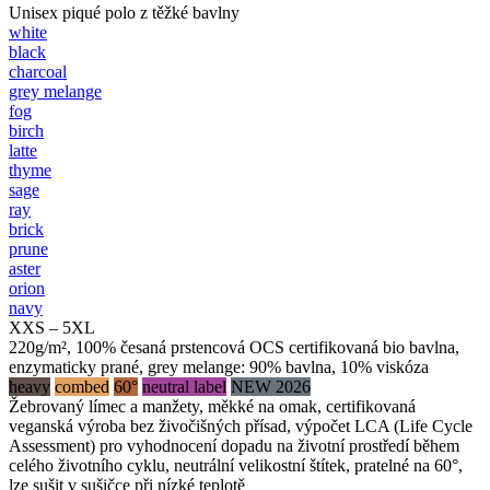
Unisex piqué polo z těžké bavlny
white
black
charcoal
grey melange
fog
birch
latte
thyme
sage
ray
brick
prune
aster
orion
navy
XXS – 5XL
220g/m², 100% česaná prstencová OCS certifikovaná bio bavlna,
enzymaticky prané, grey melange: 90% bavlna, 10% viskóza
heavy
combed
60°
neutral label
NEW 2026
Žebrovaný límec a manžety, měkké na omak, certifikovaná
veganská výroba bez živočišných přísad, výpočet LCA (Life Cycle
Assessment) pro vyhodnocení dopadu na životní prostředí během
celého životního cyklu, neutrální velikostní štítek, pratelné na 60°,
lze sušit v sušičce při nízké teplotě