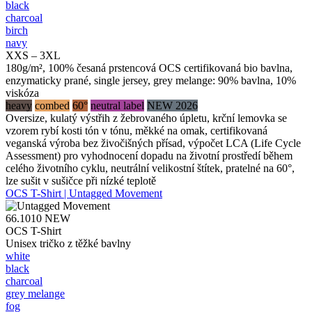
black
charcoal
birch
navy
XXS – 3XL
180g/m², 100% česaná prstencová OCS certifikovaná bio bavlna,
enzymaticky prané, single jersey, grey melange: 90% bavlna, 10%
viskóza
heavy
combed
60°
neutral label
NEW 2026
Oversize, kulatý výstřih z žebrovaného úpletu, krční lemovka se
vzorem rybí kosti tón v tónu, měkké na omak, certifikovaná
veganská výroba bez živočišných přísad, výpočet LCA (Life Cycle
Assessment) pro vyhodnocení dopadu na životní prostředí během
celého životního cyklu, neutrální velikostní štítek, pratelné na 60°,
lze sušit v sušičce při nízké teplotě
OCS T-Shirt | Untagged Movement
66.1010
NEW
OCS T-Shirt
Unisex tričko z těžké bavlny
white
black
charcoal
grey melange
fog