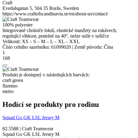
Craft
Evedalsgatan 5, 504 35 Borås, Sweden
https://www.craftofscandinavia.se/en/about-us/contact/
100%
polyester
Integrované chrániče loktů, elastické manžety na rukávech,
regulující vlhkost, pratelné na 40°, nelze sušit v sušičce
Velikosti:
XS
–
S
–
M
–
L
–
XL
–
XXL
Číslo celního sazebníku:
61099020
|
Země původu:
Čína
1
168
Produkt je dostupný v následujících barvách:
craft green
flumino
metro
Hodící se produkty pro rodinu
Squad Go GK LSL Jersey M
82.5588 | Craft Teamwear
Squad Go GK LSL Jersey M