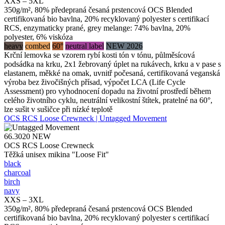
XXS – 5XL
350g/m², 80% předepraná česaná prstencová OCS Blended
certifikovaná bio bavlna, 20% recyklovaný polyester s certifikací
RCS, enzymaticky prané, grey melange: 74% bavlna, 20%
polyester, 6% viskóza
heavy
combed
60°
neutral label
NEW 2026
Krční lemovka se vzorem rybí kosti tón v tónu, půlměsícová
podsádka na krku, 2x1 žebrovaný úplet na rukávech, krku a v pase s
elastanem, měkké na omak, uvnitř počesaná, certifikovaná veganská
výroba bez živočišných přísad, výpočet LCA (Life Cycle
Assessment) pro vyhodnocení dopadu na životní prostředí během
celého životního cyklu, neutrální velikostní štítek, pratelné na 60°,
lze sušit v sušičce při nízké teplotě
OCS RCS Loose Crewneck | Untagged Movement
66.3020
NEW
OCS RCS Loose Crewneck
Těžká unisex mikina "Loose Fit"
black
charcoal
birch
navy
XXS – 3XL
350g/m², 80% předepraná česaná prstencová OCS Blended
certifikovaná bio bavlna, 20% recyklovaný polyester s certifikací