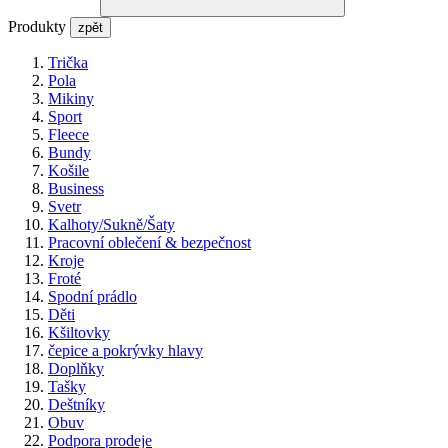
Produkty
zpět
Trička
Pola
Mikiny
Sport
Fleece
Bundy
Košile
Business
Svetr
Kalhoty/Sukně/Šaty
Pracovní oblečení & bezpečnost
Kroje
Froté
Spodní prádlo
Děti
Kšiltovky
čepice a pokrývky hlavy
Doplňky
Tašky
Deštníky
Obuv
Podpora prodeje