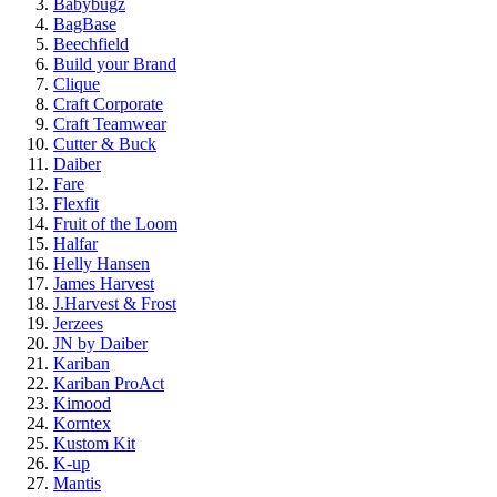
Babybugz
BagBase
Beechfield
Build your Brand
Clique
Craft Corporate
Craft Teamwear
Cutter & Buck
Daiber
Fare
Flexfit
Fruit of the Loom
Halfar
Helly Hansen
James Harvest
J.Harvest & Frost
Jerzees
JN by Daiber
Kariban
Kariban ProAct
Kimood
Korntex
Kustom Kit
K-up
Mantis