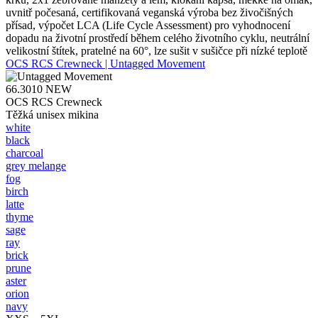
uvnitř počesaná, certifikovaná veganská výroba bez živočišných
přísad, výpočet LCA (Life Cycle Assessment) pro vyhodnocení
dopadu na životní prostředí během celého životního cyklu, neutrální
velikostní štítek, pratelné na 60°, lze sušit v sušičce při nízké teplotě
OCS RCS Crewneck | Untagged Movement
66.3010
NEW
OCS RCS Crewneck
Těžká unisex mikina
white
black
charcoal
grey melange
fog
birch
latte
thyme
sage
ray
brick
prune
aster
orion
navy