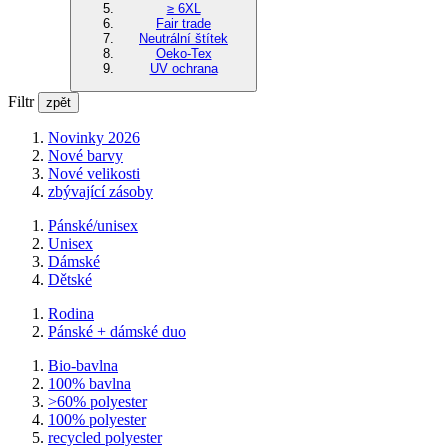
≥ 6XL
Fair trade
Neutrální štítek
Oeko-Tex
UV ochrana
Filtr
zpět
Novinky 2026
Nové barvy
Nové velikosti
zbývající zásoby
Pánské/unisex
Unisex
Dámské
Dětské
Rodina
Pánské + dámské duo
Bio-bavlna
100% bavlna
>60% polyester
100% polyester
recycled polyester