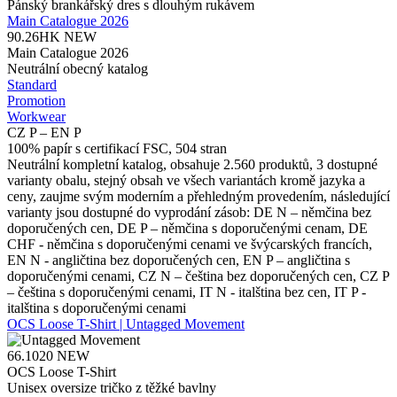
Pánský brankářský dres s dlouhým rukávem
Main Catalogue 2026
90.26HK
NEW
Main Catalogue 2026
Neutrální obecný katalog
Standard
Promotion
Workwear
CZ P – EN P
100% papír s certifikací FSC, 504 stran
Neutrální kompletní katalog, obsahuje 2.560 produktů, 3 dostupné
varianty obalu, stejný obsah ve všech variantách kromě jazyka a
ceny, zaujme svým moderním a přehledným provedením, následující
varianty jsou dostupné do vyprodání zásob: DE N – němčina bez
doporučených cen, DE P – němčina s doporučenými cenam, DE
CHF - němčina s doporučenými cenami ve švýcarských francích,
EN N - angličtina bez doporučených cen, EN P – angličtina s
doporučenými cenami, CZ N – čeština bez doporučených cen, CZ P
– čeština s doporučenými cenami, IT N - italština bez cen, IT P -
italština s doporučenými cenami
OCS Loose T-Shirt | Untagged Movement
66.1020
NEW
OCS Loose T-Shirt
Unisex oversize tričko z těžké bavlny