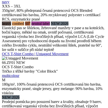
navy
XXS – 3XL
350g/m², 80% předepraná česaná prstencová OCS Blended
certifikovaná bio bavlna, 20% recyklovaný polyester s certifikací
RCS, enzymaticky prané
heavy
combed
60°
neutral label
NEW 2026
Elastický pas se šňůrkou, žebrované manžety v pase a na kotnících,
boční kapsy, měkké na omak, uvnitř počesaná, certifikovaná
veganská výroba bez živočišných přísad, výpočet LCA (Life Cycle
Assessment) pro vyhodnocení dopadu na životní prostředí během
celého životního cyklu, neutrální velikostní štítek, pratelné na 60°,
lze sušit v sušičce při nízké teplotě
OCS T-Shirt Combo | Untagged Movement
66.ZF01
NEW
OCS T-Shirt Combo
Tričko z těžké bavlny "Color Block"
multicolour
M
180g/m², 100% česaná prstencová OCS certifikovaná bio bavlna,
enzymaticky prané, single jersey, grey melange: 90% bavlna, 10%
viskóza
NEW 2026
Prodejní pomůcka pro posuzení barev a kvality, obsahuje 9 barev,
certifikovaná veganská výroba bez živočišných přísad, výpočet