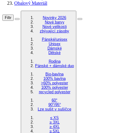
Obalový Materiál
Filtr
Novinky 2026
Nové barvy
Nové velikosti
zbývající zásoby
Pánské/unisex
Unisex
Dámské
Dětské
Rodina
Pánské + dámské duo
Bio-bavlna
100% bavlna
>60% polyester
100% polyester
recycled polyester
60°
90°/95°
Lze sušit v sušičce
≤ XS
≥ 3XL
≥ 4XL
≥ 5XL