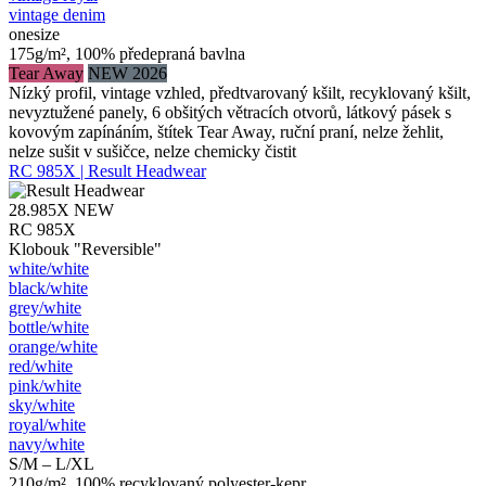
vintage denim
onesize
175g/m², 100% předepraná bavlna
Tear Away
NEW 2026
Nízký profil, vintage vzhled, předtvarovaný kšilt, recyklovaný kšilt,
nevyztužené panely, 6 obšitých větracích otvorů, látkový pásek s
kovovým zapínáním, štítek Tear Away, ruční praní, nelze žehlit,
nelze sušit v sušičce, nelze chemicky čistit
RC 985X | Result Headwear
28.985X
NEW
RC 985X
Klobouk "Reversible"
white/​white
black/​white
grey/​white
bottle/​white
orange/​white
red/​white
pink/​white
sky/​white
royal/​white
navy/​white
S/M – L/XL
210g/m², 100% recyklovaný polyester-kepr