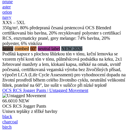
prune
aster
orion
navy
XXS – 5XL
350g/m², 80% předepraná česaná prstencová OCS Blended
certifikovaná bio bavlna, 20% recyklovaný polyester s certifikací
RCS, enzymaticky prané, grey melange: 74% bavlna, 20%
polyester, 6% viskóza
heavy
combed
60°
neutral label
NEW 2026
Podšitá kapuce s plochou šňůrkou tón v tónu, krční lemovka se
vzorem rybí kosti tón v tónu, půlměsícová podsádka na krku, 2x1
žebrované manžety a lem, klokaní kapsa, měkké na omak, uvnitř
počesaná, certifikovaná veganská výroba bez živočišných přísad,
výpočet LCA (Life Cycle Assessment) pro vyhodnocení dopadu na
životní prostředí během celého životního cyklu, neutrální velikostní
štítek, pratelné na 60°, lze sušit v sušičce při nízké teplotě
OCS RCS Jogger Pants | Untagged Movement
66.6010
NEW
OCS RCS Jogger Pants
Unisex tepláky z těžké bavlny
black
charcoal
birch