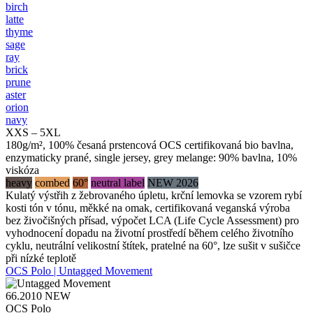
birch
latte
thyme
sage
ray
brick
prune
aster
orion
navy
XXS – 5XL
180g/m², 100% česaná prstencová OCS certifikovaná bio bavlna,
enzymaticky prané, single jersey, grey melange: 90% bavlna, 10%
viskóza
heavy
combed
60°
neutral label
NEW 2026
Kulatý výstřih z žebrovaného úpletu, krční lemovka se vzorem rybí
kosti tón v tónu, měkké na omak, certifikovaná veganská výroba
bez živočišných přísad, výpočet LCA (Life Cycle Assessment) pro
vyhodnocení dopadu na životní prostředí během celého životního
cyklu, neutrální velikostní štítek, pratelné na 60°, lze sušit v sušičce
při nízké teplotě
OCS Polo | Untagged Movement
66.2010
NEW
OCS Polo