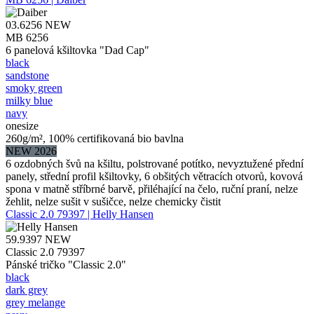
03.6256
NEW
MB 6256
6 panelová kšiltovka "Dad Cap"
black
sandstone
smoky green
milky blue
navy
onesize
260g/m², 100% certifikovaná bio bavlna
NEW 2026
6 ozdobných švů na kšiltu, polstrované potítko, nevyztužené přední
panely, střední profil kšiltovky, 6 obšitých větracích otvorů, kovová
spona v matně stříbrné barvě, přiléhající na čelo, ruční praní, nelze
žehlit, nelze sušit v sušičce, nelze chemicky čistit
Classic 2.0 79397 | Helly Hansen
59.9397
NEW
Classic 2.0 79397
Pánské tričko "Classic 2.0"
black
dark grey
grey melange