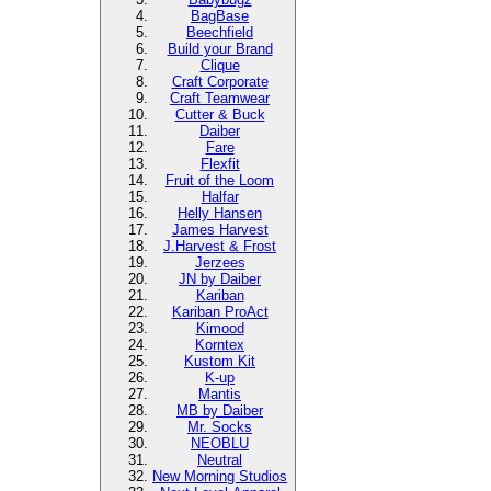
BagBase
Beechfield
Build your Brand
Clique
Craft Corporate
Craft Teamwear
Cutter & Buck
Daiber
Fare
Flexfit
Fruit of the Loom
Halfar
Helly Hansen
James Harvest
J.Harvest & Frost
Jerzees
JN by Daiber
Kariban
Kariban ProAct
Kimood
Korntex
Kustom Kit
K-up
Mantis
MB by Daiber
Mr. Socks
NEOBLU
Neutral
New Morning Studios