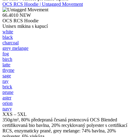
OCS RCS Hoodie | Untagged Movement
66.4010
NEW
OCS RCS Hoodie
Unisex mikina s kapucí
white
black
charcoal
grey melange
fog
birch
latte
thyme
sage
ray
brick
prune
aster
orion
navy
XXS – 5XL
350g/m², 80% předepraná česaná prstencová OCS Blended
certifikovaná bio bavlna, 20% recyklovaný polyester s certifikací
RCS, enzymaticky prané, grey melange: 74% bavlna, 20%
polyester, 6% viskóza