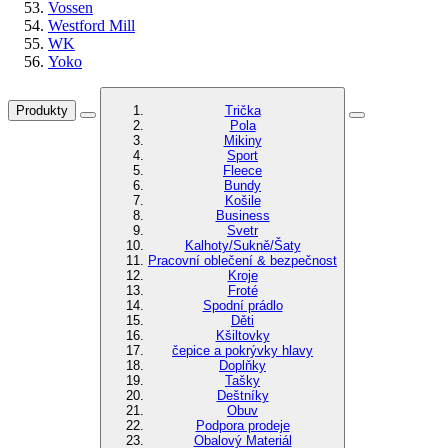
Vossen
Westford Mill
WK
Yoko
Produkty
Trička
Pola
Mikiny
Sport
Fleece
Bundy
Košile
Business
Svetr
Kalhoty/Sukně/Šaty
Pracovní oblečení & bezpečnost
Kroje
Froté
Spodní prádlo
Děti
Kšiltovky
čepice a pokrývky hlavy
Doplňky
Tašky
Deštníky
Obuv
Podpora prodeje
Obalový Materiál