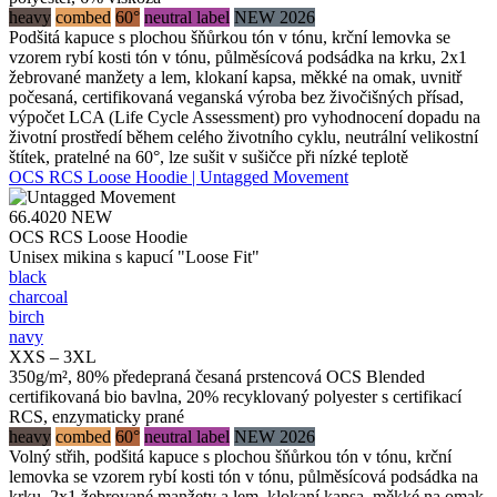
heavy
combed
60°
neutral label
NEW 2026
Podšitá kapuce s plochou šňůrkou tón v tónu, krční lemovka se
vzorem rybí kosti tón v tónu, půlměsícová podsádka na krku, 2x1
žebrované manžety a lem, klokaní kapsa, měkké na omak, uvnitř
počesaná, certifikovaná veganská výroba bez živočišných přísad,
výpočet LCA (Life Cycle Assessment) pro vyhodnocení dopadu na
životní prostředí během celého životního cyklu, neutrální velikostní
štítek, pratelné na 60°, lze sušit v sušičce při nízké teplotě
OCS RCS Loose Hoodie | Untagged Movement
66.4020
NEW
OCS RCS Loose Hoodie
Unisex mikina s kapucí "Loose Fit"
black
charcoal
birch
navy
XXS – 3XL
350g/m², 80% předepraná česaná prstencová OCS Blended
certifikovaná bio bavlna, 20% recyklovaný polyester s certifikací
RCS, enzymaticky prané
heavy
combed
60°
neutral label
NEW 2026
Volný střih, podšitá kapuce s plochou šňůrkou tón v tónu, krční
lemovka se vzorem rybí kosti tón v tónu, půlměsícová podsádka na
krku, 2x1 žebrované manžety a lem, klokaní kapsa, měkké na omak,