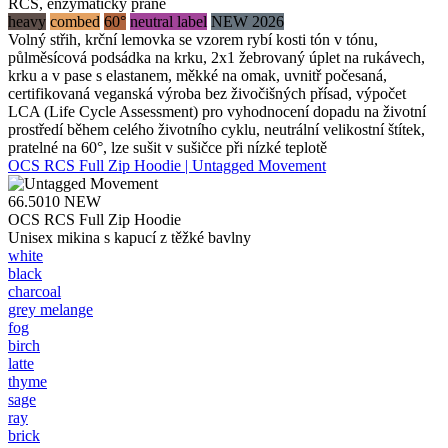
RCS, enzymaticky prané
heavy
combed
60°
neutral label
NEW 2026
Volný střih, krční lemovka se vzorem rybí kosti tón v tónu,
půlměsícová podsádka na krku, 2x1 žebrovaný úplet na rukávech,
krku a v pase s elastanem, měkké na omak, uvnitř počesaná,
certifikovaná veganská výroba bez živočišných přísad, výpočet
LCA (Life Cycle Assessment) pro vyhodnocení dopadu na životní
prostředí během celého životního cyklu, neutrální velikostní štítek,
pratelné na 60°, lze sušit v sušičce při nízké teplotě
OCS RCS Full Zip Hoodie | Untagged Movement
66.5010
NEW
OCS RCS Full Zip Hoodie
Unisex mikina s kapucí z těžké bavlny
white
black
charcoal
grey melange
fog
birch
latte
thyme
sage
ray
brick