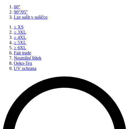
60°
90°/95°
Lze sušit v sušičce
≤ XS
≥ 3XL
≥ 4XL
≥ 5XL
≥ 6XL
Fair trade
Neutrální štítek
Oeko-Tex
UV ochrana