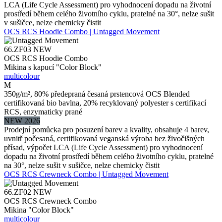
LCA (Life Cycle Assessment) pro vyhodnocení dopadu na životní
prostředí během celého životního cyklu, pratelné na 30°, nelze sušit
v sušičce, nelze chemicky čistit
OCS RCS Hoodie Combo | Untagged Movement
66.ZF03
NEW
OCS RCS Hoodie Combo
Mikina s kapucí "Color Block"
multicolour
M
350g/m², 80% předepraná česaná prstencová OCS Blended
certifikovaná bio bavlna, 20% recyklovaný polyester s certifikací
RCS, enzymaticky prané
NEW 2026
Prodejní pomůcka pro posuzení barev a kvality, obsahuje 4 barev,
uvnitř počesaná, certifikovaná veganská výroba bez živočišných
přísad, výpočet LCA (Life Cycle Assessment) pro vyhodnocení
dopadu na životní prostředí během celého životního cyklu, pratelné
na 30°, nelze sušit v sušičce, nelze chemicky čistit
OCS RCS Crewneck Combo | Untagged Movement
66.ZF02
NEW
OCS RCS Crewneck Combo
Mikina "Color Block"
multicolour