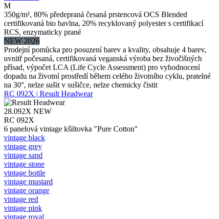
M
350g/m², 80% předepraná česaná prstencová OCS Blended
certifikovaná bio bavlna, 20% recyklovaný polyester s certifikací
RCS, enzymaticky prané
NEW 2026
Prodejní pomůcka pro posuzení barev a kvality, obsahuje 4 barev,
uvnitř počesaná, certifikovaná veganská výroba bez živočišných
přísad, výpočet LCA (Life Cycle Assessment) pro vyhodnocení
dopadu na životní prostředí během celého životního cyklu, pratelné
na 30°, nelze sušit v sušičce, nelze chemicky čistit
RC 092X | Result Headwear
28.092X
NEW
RC 092X
6 panelová vintage kšiltovka "Pure Cotton"
vintage black
vintage grey
vintage sand
vintage stone
vintage bottle
vintage mustard
vintage orange
vintage red
vintage pink
vintage royal