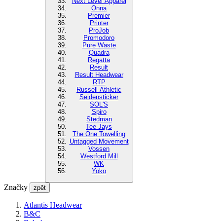
Next Level Apparel
Onna
Premier
Printer
ProJob
Promodoro
Pure Waste
Quadra
Regatta
Result
Result Headwear
RTP
Russell Athletic
Seidensticker
SOL'S
Spiro
Stedman
Tee Jays
The One Towelling
Untagged Movement
Vossen
Westford Mill
WK
Yoko
Značky
zpět
Atlantis Headwear
B&C