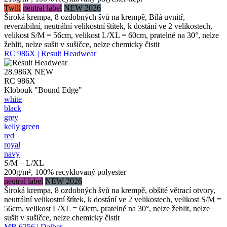
Twill
neutral label
NEW 2026
Široká krempa, 8 ozdobných švů na krempě, Bílá uvnitř,
reverzibilní, neutrální velikostní štítek, k dostání ve 2 velikostech,
velikost S/M = 56cm, velikost L/XL = 60cm, pratelné na 30°, nelze
žehlit, nelze sušit v sušičce, nelze chemicky čistit
RC 986X | Result Headwear
28.986X
NEW
RC 986X
Klobouk "Bound Edge"
white
black
grey
kelly green
red
royal
navy
S/M – L/XL
200g/m², 100% recyklovaný polyester
neutral label
NEW 2026
Široká krempa, 8 ozdobných švů na krempě, obšité větrací otvory,
neutrální velikostní štítek, k dostání ve 2 velikostech, velikost S/M =
56cm, velikost L/XL = 60cm, pratelné na 30°, nelze žehlit, nelze
sušit v sušičce, nelze chemicky čistit
MB 6256 | Daiber