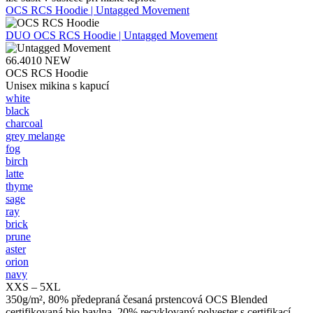
OCS RCS Hoodie | Untagged Movement
DUO
OCS RCS Hoodie | Untagged Movement
66.4010
NEW
OCS RCS Hoodie
Unisex mikina s kapucí
white
black
charcoal
grey melange
fog
birch
latte
thyme
sage
ray
brick
prune
aster
orion
navy
XXS – 5XL
350g/m², 80% předepraná česaná prstencová OCS Blended
certifikovaná bio bavlna, 20% recyklovaný polyester s certifikací