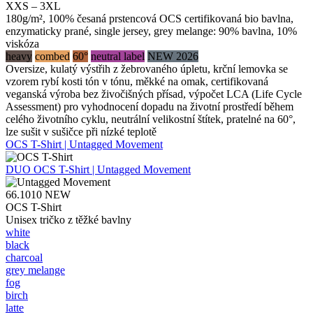
XXS – 3XL
180g/m², 100% česaná prstencová OCS certifikovaná bio bavlna,
enzymaticky prané, single jersey, grey melange: 90% bavlna, 10%
viskóza
heavy
combed
60°
neutral label
NEW 2026
Oversize, kulatý výstřih z žebrovaného úpletu, krční lemovka se
vzorem rybí kosti tón v tónu, měkké na omak, certifikovaná
veganská výroba bez živočišných přísad, výpočet LCA (Life Cycle
Assessment) pro vyhodnocení dopadu na životní prostředí během
celého životního cyklu, neutrální velikostní štítek, pratelné na 60°,
lze sušit v sušičce při nízké teplotě
OCS T-Shirt | Untagged Movement
DUO
OCS T-Shirt | Untagged Movement
66.1010
NEW
OCS T-Shirt
Unisex tričko z těžké bavlny
white
black
charcoal
grey melange
fog
birch
latte