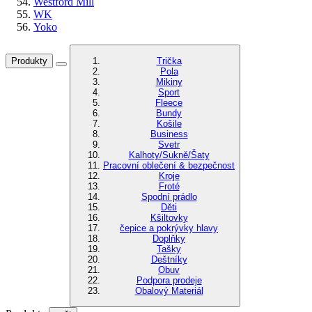
Westford Mill
WK
Yoko
Produkty
Trička
Pola
Mikiny
Sport
Fleece
Bundy
Košile
Business
Svetr
Kalhoty/Sukně/Šaty
Pracovní oblečení & bezpečnost
Kroje
Froté
Spodní prádlo
Děti
Kšiltovky
čepice a pokrývky hlavy
Doplňky
Tašky
Deštníky
Obuv
Podpora prodeje
Obalový Materiál