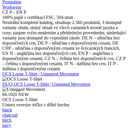
Promotion
Workwear
CZ P – EN P
100% papír s certifikací FSC, 504 stran
Neutrální kompletní katalog, obsahuje 2.560 produktů, 3 dostupné
varianty obalu, stejný obsah ve všech variantách kromě jazyka a
ceny, zaujme svým moderním a přehledným provedením, následující
varianty jsou dostupné do vyprodání zásob: DE N – němčina bez
doporučených cen, DE P – němčina s doporučenými cenam, DE
CHF - němčina s doporučenými cenami ve švýcarských francích,
EN N - angličtina bez doporučených cen, EN P – angličtina s
doporučenými cenami, CZ N – čeština bez doporučených cen, CZ P
– čeština s doporučenými cenami, IT N - italština bez cen, IT P -
italština s doporučenými cenami
OCS Loose T-Shirt | Untagged Movement
DUO
OCS Loose T-Shirt | Untagged Movement
66.1020
NEW
OCS Loose T-Shirt
Unisex oversize tričko z těžké bavlny
black
charcoal
birch
navy