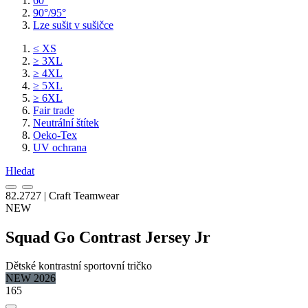
60°
90°/95°
Lze sušit v sušičce
≤ XS
≥ 3XL
≥ 4XL
≥ 5XL
≥ 6XL
Fair trade
Neutrální štítek
Oeko-Tex
UV ochrana
Hledat
82.2727 | Craft Teamwear
NEW
Squad Go Contrast Jersey Jr
Dětské kontrastní sportovní tričko
NEW 2026
165