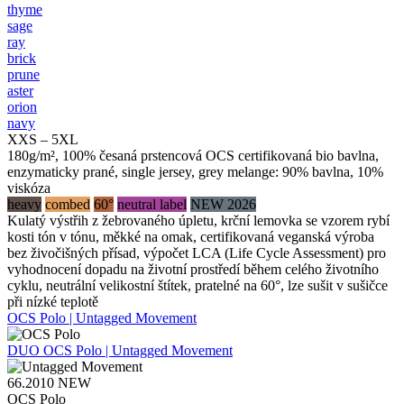
thyme
sage
ray
brick
prune
aster
orion
navy
XXS – 5XL
180g/m², 100% česaná prstencová OCS certifikovaná bio bavlna,
enzymaticky prané, single jersey, grey melange: 90% bavlna, 10%
viskóza
heavy
combed
60°
neutral label
NEW 2026
Kulatý výstřih z žebrovaného úpletu, krční lemovka se vzorem rybí
kosti tón v tónu, měkké na omak, certifikovaná veganská výroba
bez živočišných přísad, výpočet LCA (Life Cycle Assessment) pro
vyhodnocení dopadu na životní prostředí během celého životního
cyklu, neutrální velikostní štítek, pratelné na 60°, lze sušit v sušičce
při nízké teplotě
OCS Polo | Untagged Movement
DUO
OCS Polo | Untagged Movement
66.2010
NEW
OCS Polo