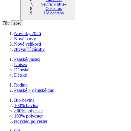
Neutrální štítek
Oeko-Tex
UV ochrana
Filtr
zpět
Novinky 2026
Nové barvy
Nové velikosti
zbývající zásoby
Pánské/unisex
Unisex
Dámské
Dětské
Rodina
Pánské + dámské duo
Bio-bavlna
100% bavlna
>60% polyester
100% polyester
recycled polyester