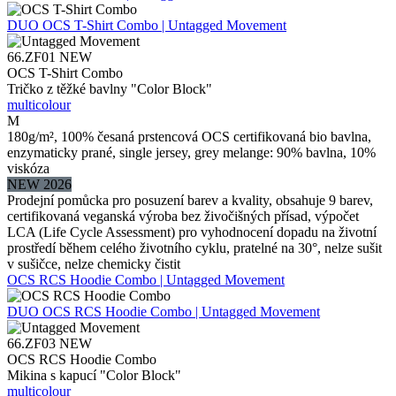
DUO
OCS T-Shirt Combo | Untagged Movement
66.ZF01
NEW
OCS T-Shirt Combo
Tričko z těžké bavlny "Color Block"
multicolour
M
180g/m², 100% česaná prstencová OCS certifikovaná bio bavlna,
enzymaticky prané, single jersey, grey melange: 90% bavlna, 10%
viskóza
NEW 2026
Prodejní pomůcka pro posuzení barev a kvality, obsahuje 9 barev,
certifikovaná veganská výroba bez živočišných přísad, výpočet
LCA (Life Cycle Assessment) pro vyhodnocení dopadu na životní
prostředí během celého životního cyklu, pratelné na 30°, nelze sušit
v sušičce, nelze chemicky čistit
OCS RCS Hoodie Combo | Untagged Movement
DUO
OCS RCS Hoodie Combo | Untagged Movement
66.ZF03
NEW
OCS RCS Hoodie Combo
Mikina s kapucí "Color Block"
multicolour