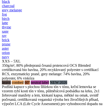
black
charcoal
grey melange
fog
birch
latte
thyme
sage
ray
brick
prune
aster
orion
navy
XXS – 5XL
350g/m², 80% předepraná česaná prstencová OCS Blended
certifikovaná bio bavlna, 20% recyklovaný polyester s certifikací
RCS, enzymaticky prané, grey melange: 74% bavlna, 20%
polyester, 6% viskóza
heavy
combed
60°
neutral label
NEW 2026
Podšitá kapuce s plochou šňůrkou tón v tónu, krční lemovka se
vzorem rybí kosti tón v tónu, půlměsícová podsádka na krku, 2x1
žebrované manžety a lem, klokaní kapsa, měkké na omak, uvnitř
počesaná, certifikovaná veganská výroba bez živočišných přísad,
výpočet LCA (Life Cycle Assessment) pro vyhodnocení dopadu na