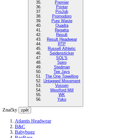
Premier
Printer
ProJob
Promodoro
Pure Waste
Quadra
Regatta
Result
Result Headwear
RTP
Russell Athletic
Seidensticker
SOL'S
Spiro
Stedman
Tee Jays
The One Towelling
Untagged Movement
Vossen
Westford Mill
WK
Yoko
Značky
zpět
Atlantis Headwear
B&C
Babybugz
BagBase