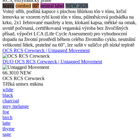
RCS, enzymaticky prané
heavy
combed
60°
neutral label
NEW 2026
Volný střih, podšitá kapuce s plochou šňůrkou tón v tónu, krční
lemovka se vzorem rybí kosti tón v tónu, půlměsícová podsádka na
krku, 2x1 žebrované manžety a lem, klokaní kapsa, měkké na omak,
uvnitř počesaná, certifikovaná veganská výroba bez živočišných
přísad, výpočet LCA (Life Cycle Assessment) pro vyhodnocení
dopadu na životní prostředí během celého životního cyklu, neutrální
velikostní štítek, pratelné na 60°, lze sušit v sušičce při nízké teplotě
OCS RCS Crewneck | Untagged Movement
DUO
OCS RCS Crewneck | Untagged Movement
66.3010
NEW
OCS RCS Crewneck
Těžká unisex mikina
white
black
charcoal
grey melange
fog
birch
latte
thyme
sage