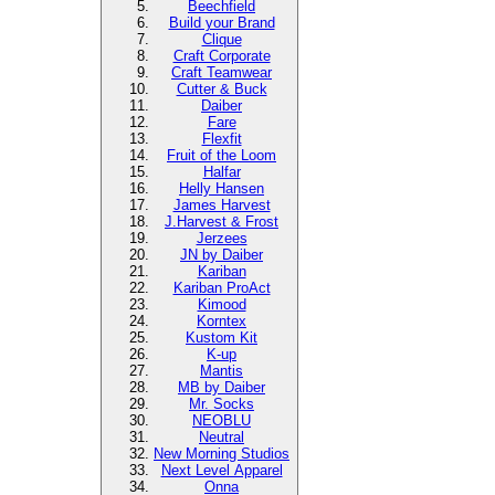
Beechfield
Build your Brand
Clique
Craft Corporate
Craft Teamwear
Cutter & Buck
Daiber
Fare
Flexfit
Fruit of the Loom
Halfar
Helly Hansen
James Harvest
J.Harvest & Frost
Jerzees
JN by Daiber
Kariban
Kariban ProAct
Kimood
Korntex
Kustom Kit
K-up
Mantis
MB by Daiber
Mr. Socks
NEOBLU
Neutral
New Morning Studios
Next Level Apparel
Onna