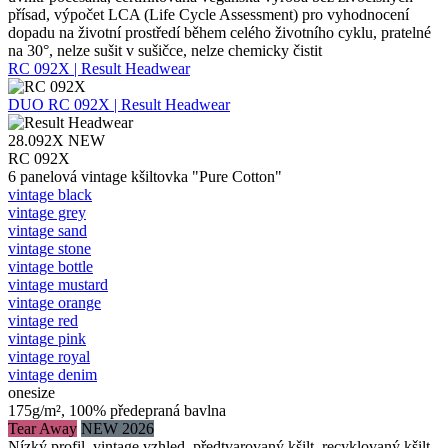
přísad, výpočet LCA (Life Cycle Assessment) pro vyhodnocení
dopadu na životní prostředí během celého životního cyklu, pratelné
na 30°, nelze sušit v sušičce, nelze chemicky čistit
RC 092X | Result Headwear
DUO
RC 092X | Result Headwear
28.092X
NEW
RC 092X
6 panelová vintage kšiltovka "Pure Cotton"
vintage black
vintage grey
vintage sand
vintage stone
vintage bottle
vintage mustard
vintage orange
vintage red
vintage pink
vintage royal
vintage denim
onesize
175g/m², 100% předepraná bavlna
Tear Away
NEW 2026
Nízký profil, vintage vzhled, předtvarovaný kšilt, recyklovaný kšilt,