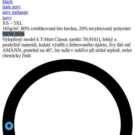
black
dark grey
grey melange
navy
XS – 5XL
165g/m², 80% certifikovaná bio bavlna, 20% recyklovaný polyester
NEW 2026
Vylepšený model k T-Shirt Classic (artikl: 59.9161), lehký a
prodyšný materiál, kulatý výstřih z žebrovaného úpletu, švy šité nití
AMANN, pratelné na 40°, lze sušit v sušičce při nízké teplotě, nelze
chemicky čistit