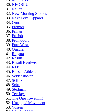
Mr. Socks
NEOBLU
Neutral
New Morning Studios
Next Level Apparel
Onna
Premier
Printer
ProJob
Promodoro
Pure Waste
Quadra
Regatta
Result
Result Headwear
RTP
Russell Athletic
Seidensticker
SOL'S
Spiro
Stedman
Tee Jays
The One Towelling
Untagged Movement
Vossen