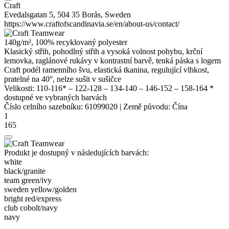
Craft
Evedalsgatan 5, 504 35 Borås, Sweden
https://www.craftofscandinavia.se/en/about-us/contact/
140g/m², 100% recyklovaný
polyester
Klasický střih, pohodlný střih a vysoká volnost pohybu,
krční
lemovka
,
raglánové rukávy
v kontrastní barvě, tenká páska s logem
Craft podél ramenního švu, elastická tkanina, regulující vlhkost,
pratelné na 40°, nelze sušit v sušičce
Velikosti:
110-116*
–
122-128
–
134-140
–
146-152
–
158-164
*
dostupné ve vybraných barvách
Číslo celního sazebníku:
61099020
|
Země původu:
Čína
1
165
Produkt je dostupný v následujících barvách:
white
black/​granite
team green/​ivy
sweden yellow/​golden
bright red/​express
club cobolt/​navy
navy