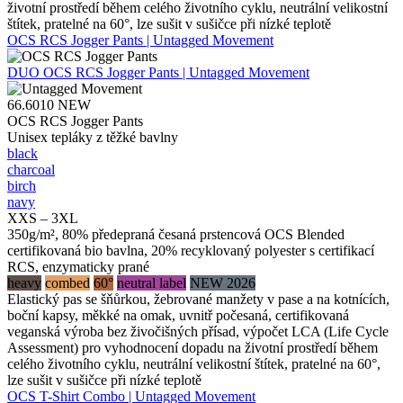
životní prostředí během celého životního cyklu, neutrální velikostní
štítek, pratelné na 60°, lze sušit v sušičce při nízké teplotě
OCS RCS Jogger Pants | Untagged Movement
DUO
OCS RCS Jogger Pants | Untagged Movement
66.6010
NEW
OCS RCS Jogger Pants
Unisex tepláky z těžké bavlny
black
charcoal
birch
navy
XXS – 3XL
350g/m², 80% předepraná česaná prstencová OCS Blended
certifikovaná bio bavlna, 20% recyklovaný polyester s certifikací
RCS, enzymaticky prané
heavy
combed
60°
neutral label
NEW 2026
Elastický pas se šňůrkou, žebrované manžety v pase a na kotnících,
boční kapsy, měkké na omak, uvnitř počesaná, certifikovaná
veganská výroba bez živočišných přísad, výpočet LCA (Life Cycle
Assessment) pro vyhodnocení dopadu na životní prostředí během
celého životního cyklu, neutrální velikostní štítek, pratelné na 60°,
lze sušit v sušičce při nízké teplotě
OCS T-Shirt Combo | Untagged Movement