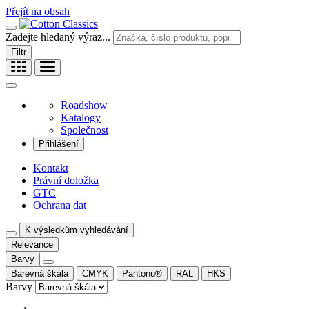
Přejít na obsah
Zadejte hledaný výraz...
Filtr
Roadshow
Katalogy
Společnost
Přihlášení
Kontakt
Právní doložka
GTC
Ochrana dat
K výsledkům vyhledávání
Relevance
Barvy
Barevná škála
CMYK
Pantonu®
RAL
HKS
Barvy