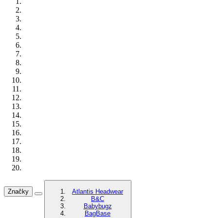
Značky
Atlantis Headwear
B&C
Babybugz
BagBase