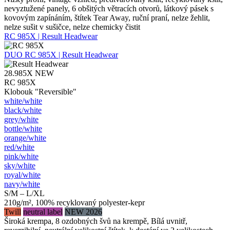
nevyztužené panely, 6 obšitých větracích otvorů, látkový pásek s
kovovým zapínáním, štítek Tear Away, ruční praní, nelze žehlit,
nelze sušit v sušičce, nelze chemicky čistit
RC 985X | Result Headwear
DUO
RC 985X | Result Headwear
28.985X
NEW
RC 985X
Klobouk "Reversible"
white/​white
black/​white
grey/​white
bottle/​white
orange/​white
red/​white
pink/​white
sky/​white
royal/​white
navy/​white
S/M – L/XL
210g/m², 100% recyklovaný polyester-kepr
Twill
neutral label
NEW 2026
Široká krempa, 8 ozdobných švů na krempě, Bílá uvnitř,