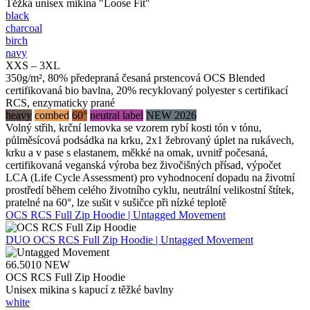
Těžká unisex mikina "Loose Fit"
black
charcoal
birch
navy
XXS – 3XL
350g/m², 80% předepraná česaná prstencová OCS Blended
certifikovaná bio bavlna, 20% recyklovaný polyester s certifikací
RCS, enzymaticky prané
heavy
combed
60°
neutral label
NEW 2026
Volný střih, krční lemovka se vzorem rybí kosti tón v tónu,
půlměsícová podsádka na krku, 2x1 žebrovaný úplet na rukávech,
krku a v pase s elastanem, měkké na omak, uvnitř počesaná,
certifikovaná veganská výroba bez živočišných přísad, výpočet
LCA (Life Cycle Assessment) pro vyhodnocení dopadu na životní
prostředí během celého životního cyklu, neutrální velikostní štítek,
pratelné na 60°, lze sušit v sušičce při nízké teplotě
OCS RCS Full Zip Hoodie | Untagged Movement
DUO
OCS RCS Full Zip Hoodie | Untagged Movement
66.5010
NEW
OCS RCS Full Zip Hoodie
Unisex mikina s kapucí z těžké bavlny
white