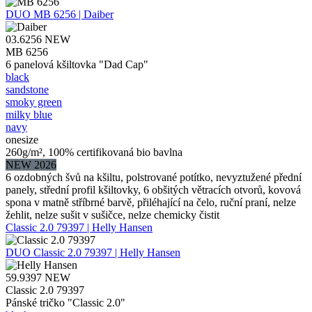
DUO
MB 6256 | Daiber
03.6256
NEW
MB 6256
6 panelová kšiltovka "Dad Cap"
black
sandstone
smoky green
milky blue
navy
onesize
260g/m², 100% certifikovaná bio bavlna
NEW 2026
6 ozdobných švů na kšiltu, polstrované potítko, nevyztužené přední
panely, střední profil kšiltovky, 6 obšitých větracích otvorů, kovová
spona v matně stříbrné barvě, přiléhající na čelo, ruční praní, nelze
žehlit, nelze sušit v sušičce, nelze chemicky čistit
Classic 2.0 79397 | Helly Hansen
DUO
Classic 2.0 79397 | Helly Hansen
59.9397
NEW
Classic 2.0 79397
Pánské tričko "Classic 2.0"