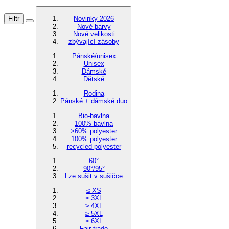
Filtr
Novinky 2026
Nové barvy
Nové velikosti
zbývající zásoby
Pánské/unisex
Unisex
Dámské
Dětské
Rodina
Pánské + dámské duo
Bio-bavlna
100% bavlna
>60% polyester
100% polyester
recycled polyester
60°
90°/95°
Lze sušit v sušičce
≤ XS
≥ 3XL
≥ 4XL
≥ 5XL
≥ 6XL
Fair trade