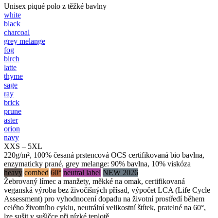
Unisex piqué polo z těžké bavlny
white
black
charcoal
grey melange
fog
birch
latte
thyme
sage
ray
brick
prune
aster
orion
navy
XXS – 5XL
220g/m², 100% česaná prstencová OCS certifikovaná bio bavlna,
enzymaticky prané, grey melange: 90% bavlna, 10% viskóza
heavy
combed
60°
neutral label
NEW 2026
Žebrovaný límec a manžety, měkké na omak, certifikovaná
veganská výroba bez živočišných přísad, výpočet LCA (Life Cycle
Assessment) pro vyhodnocení dopadu na životní prostředí během
celého životního cyklu, neutrální velikostní štítek, pratelné na 60°,
lze sušit v sušičce při nízké teplotě