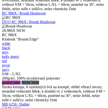
reverzibilní, neutrální velikostní štítek, k dostání ve 2 velikostech,
velikost S/M = 56cm, velikost L/XL = 60cm, pratelné na 30°, nelze
žehlit, nelze sušit v sušičce, nelze chemicky čistit
RC 986X | Result Headwear
DUO
RC 986X | Result Headwear
28.986X
NEW
RC 986X
Klobouk "Bound Edge"
white
black
grey
kelly green
red
royal
navy
S/M – L/XL
200g/m², 100% recyklovaný polyester
neutral label
NEW 2026
Široká krempa, 8 ozdobných švů na krempě, obšité větrací otvory,
neutrální velikostní štítek, k dostání ve 2 velikostech, velikost S/M =
56cm, velikost L/XL = 60cm, pratelné na 30°, nelze žehlit, nelze
sušit v sušičce, nelze chemicky čistit
MB 6256 | Daiber