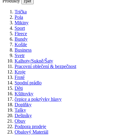
Produkty
zpět
Trička
Pola
Mikiny
Sport
Fleece
Bundy
Košile
Business
Svetr
Kalhoty/Sukně/Šaty
Pracovní oblečení & bezpečnost
Kroje
Froté
Spodní prádlo
Děti
Kšiltovky
čepice a pokrývky hlavy
Doplňky
Tašky
Deštníky
Obuv
Podpora prodeje
Obalový Materiál