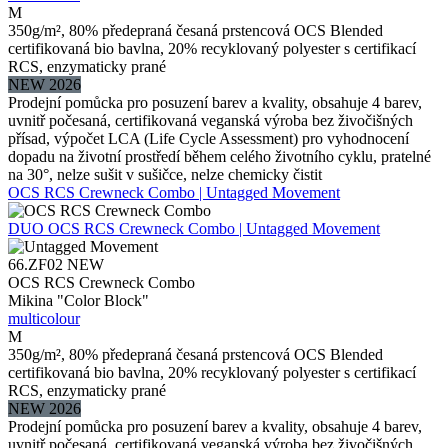
M
350g/m², 80% předepraná česaná prstencová OCS Blended
certifikovaná bio bavlna, 20% recyklovaný polyester s certifikací
RCS, enzymaticky prané
NEW 2026
Prodejní pomůcka pro posuzení barev a kvality, obsahuje 4 barev,
uvnitř počesaná, certifikovaná veganská výroba bez živočišných
přísad, výpočet LCA (Life Cycle Assessment) pro vyhodnocení
dopadu na životní prostředí během celého životního cyklu, pratelné
na 30°, nelze sušit v sušičce, nelze chemicky čistit
OCS RCS Crewneck Combo | Untagged Movement
DUO
OCS RCS Crewneck Combo | Untagged Movement
66.ZF02
NEW
OCS RCS Crewneck Combo
Mikina "Color Block"
multicolour
M
350g/m², 80% předepraná česaná prstencová OCS Blended
certifikovaná bio bavlna, 20% recyklovaný polyester s certifikací
RCS, enzymaticky prané
NEW 2026
Prodejní pomůcka pro posuzení barev a kvality, obsahuje 4 barev,
uvnitř počesaná, certifikovaná veganská výroba bez živočišných