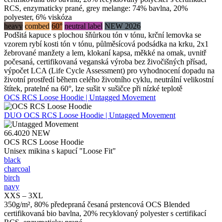
RCS, enzymaticky prané, grey melange: 74% bavlna, 20%
polyester, 6% viskóza
heavy
combed
60°
neutral label
NEW 2026
Podšitá kapuce s plochou šňůrkou tón v tónu, krční lemovka se
vzorem rybí kosti tón v tónu, půlměsícová podsádka na krku, 2x1
žebrované manžety a lem, klokaní kapsa, měkké na omak, uvnitř
počesaná, certifikovaná veganská výroba bez živočišných přísad,
výpočet LCA (Life Cycle Assessment) pro vyhodnocení dopadu na
životní prostředí během celého životního cyklu, neutrální velikostní
štítek, pratelné na 60°, lze sušit v sušičce při nízké teplotě
OCS RCS Loose Hoodie | Untagged Movement
DUO
OCS RCS Loose Hoodie | Untagged Movement
66.4020
NEW
OCS RCS Loose Hoodie
Unisex mikina s kapucí "Loose Fit"
black
charcoal
birch
navy
XXS – 3XL
350g/m², 80% předepraná česaná prstencová OCS Blended
certifikovaná bio bavlna, 20% recyklovaný polyester s certifikací