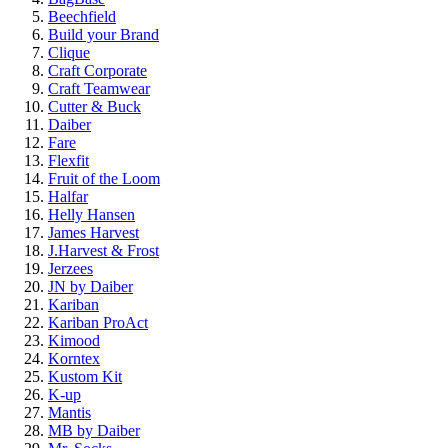
Beechfield
Build your Brand
Clique
Craft Corporate
Craft Teamwear
Cutter & Buck
Daiber
Fare
Flexfit
Fruit of the Loom
Halfar
Helly Hansen
James Harvest
J.Harvest & Frost
Jerzees
JN by Daiber
Kariban
Kariban ProAct
Kimood
Korntex
Kustom Kit
K-up
Mantis
MB by Daiber