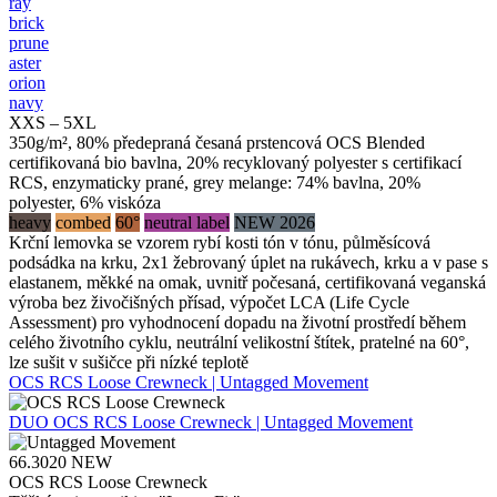
ray
brick
prune
aster
orion
navy
XXS – 5XL
350g/m², 80% předepraná česaná prstencová OCS Blended
certifikovaná bio bavlna, 20% recyklovaný polyester s certifikací
RCS, enzymaticky prané, grey melange: 74% bavlna, 20%
polyester, 6% viskóza
heavy
combed
60°
neutral label
NEW 2026
Krční lemovka se vzorem rybí kosti tón v tónu, půlměsícová
podsádka na krku, 2x1 žebrovaný úplet na rukávech, krku a v pase s
elastanem, měkké na omak, uvnitř počesaná, certifikovaná veganská
výroba bez živočišných přísad, výpočet LCA (Life Cycle
Assessment) pro vyhodnocení dopadu na životní prostředí během
celého životního cyklu, neutrální velikostní štítek, pratelné na 60°,
lze sušit v sušičce při nízké teplotě
OCS RCS Loose Crewneck | Untagged Movement
DUO
OCS RCS Loose Crewneck | Untagged Movement
66.3020
NEW
OCS RCS Loose Crewneck