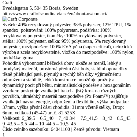
Craft
Evedalsgatan 5, 504 35 Borås, Sweden
https://www.craftofscandinavia.se/en/about-us/contact/
Svršek: 49% recyklovaný
polyester
, 38%
polyester
, 12% TPU, 1%
spandex, polstrování: 100% polyuretan, podšívka: 100%
recyklovaný
polyester
, tkaničky: 100% recyklovaný
polyester
,
stélka: 100%
polyester
, stélka: 95% polyuretan, 5% recyklovaný
polyester
, mezipodešev: 100% EVA pěna (super critical), netoxická
výroba a zcela recyklovatelné, vložka do mezipodešve: 100% nylon,
podrážka: guma
Pohodlná výkonnostní běžecká obuv, ukáže se menší, lehký a
prodyšný materiál, prostorná přední část boty, stabilní opora díky
těsně přiléhající patě, plynulý a rychlý běh díky výjimečnému
odpružení a stabilitě, lehká konstrukce umožňuje pružný a
dynamický pocit při běhu, minimalistická podešev s hexagonálním
vzorkem poskytuje vynikající trakci a jistý krok na různých
površích, ultralehký materiál mezipodešve (Px Foam™) zajišťuje
vynikající návrat energie, odpružení a flexibilitu, výška podpatku:
37mm, výška přední části chodidla: 31mm včetně stélky, Drop:
6mm, velikosti (45-47) art.č. 81.525X
Velikosti:
6_39,5
–
6,5_40
–
7_40 3/4
–
7,5_41,5
–
8_42
–
8,5_43
–
9_43,5
–
9,5_44
–
10_44,5
–
10,5_45
Číslo celního sazebníku:
64041100
|
Země původu:
Vietnam
1