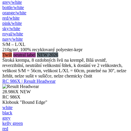
grey/​white
bottle/​white
orange/​white
red/​white
pink/​white
sky/​white
royal/​white
navy/​white
S/M – L/XL
210g/m², 100% recyklovaný polyester-kepr
Twill
neutral label
NEW 2026
Široká krempa, 8 ozdobných švů na krempě, Bílá uvnitř,
reverzibilní, neutrální velikostní štítek, k dostání ve 2 velikostech,
velikost S/M = 56cm, velikost L/XL = 60cm, pratelné na 30°, nelze
žehlit, nelze sušit v sušičce, nelze chemicky čistit
RC 986X | Result Headwear
28.986X
NEW
RC 986X
Klobouk "Bound Edge"
white
black
grey
kelly green
red