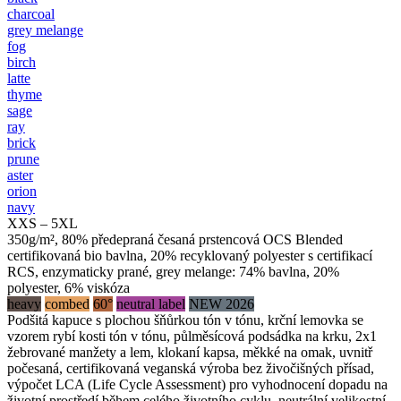
charcoal
grey melange
fog
birch
latte
thyme
sage
ray
brick
prune
aster
orion
navy
XXS – 5XL
350g/m², 80% předepraná česaná prstencová OCS Blended
certifikovaná bio bavlna, 20% recyklovaný polyester s certifikací
RCS, enzymaticky prané, grey melange: 74% bavlna, 20%
polyester, 6% viskóza
heavy
combed
60°
neutral label
NEW 2026
Podšitá kapuce s plochou šňůrkou tón v tónu, krční lemovka se
vzorem rybí kosti tón v tónu, půlměsícová podsádka na krku, 2x1
žebrované manžety a lem, klokaní kapsa, měkké na omak, uvnitř
počesaná, certifikovaná veganská výroba bez živočišných přísad,
výpočet LCA (Life Cycle Assessment) pro vyhodnocení dopadu na
životní prostředí během celého životního cyklu, neutrální velikostní