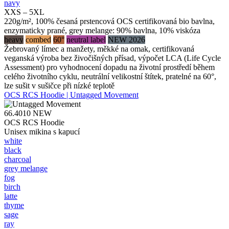
navy
XXS – 5XL
220g/m², 100% česaná prstencová OCS certifikovaná bio bavlna,
enzymaticky prané, grey melange: 90% bavlna, 10% viskóza
heavy
combed
60°
neutral label
NEW 2026
Žebrovaný límec a manžety, měkké na omak, certifikovaná
veganská výroba bez živočišných přísad, výpočet LCA (Life Cycle
Assessment) pro vyhodnocení dopadu na životní prostředí během
celého životního cyklu, neutrální velikostní štítek, pratelné na 60°,
lze sušit v sušičce při nízké teplotě
OCS RCS Hoodie | Untagged Movement
66.4010
NEW
OCS RCS Hoodie
Unisex mikina s kapucí
white
black
charcoal
grey melange
fog
birch
latte
thyme
sage
ray