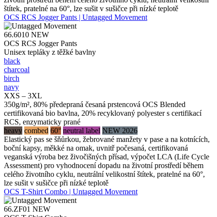
štítek, pratelné na 60°, lze sušit v sušičce při nízké teplotě
OCS RCS Jogger Pants | Untagged Movement
66.6010
NEW
OCS RCS Jogger Pants
Unisex tepláky z těžké bavlny
black
charcoal
birch
navy
XXS – 3XL
350g/m², 80% předepraná česaná prstencová OCS Blended
certifikovaná bio bavlna, 20% recyklovaný polyester s certifikací
RCS, enzymaticky prané
heavy
combed
60°
neutral label
NEW 2026
Elastický pas se šňůrkou, žebrované manžety v pase a na kotnících,
boční kapsy, měkké na omak, uvnitř počesaná, certifikovaná
veganská výroba bez živočišných přísad, výpočet LCA (Life Cycle
Assessment) pro vyhodnocení dopadu na životní prostředí během
celého životního cyklu, neutrální velikostní štítek, pratelné na 60°,
lze sušit v sušičce při nízké teplotě
OCS T-Shirt Combo | Untagged Movement
66.ZF01
NEW