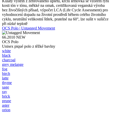
Kulatý výstřih z žebrovaného úpletu, krční lemovka se vzorem rybí
kosti tón v tónu, měkké na omak, certifikovaná veganská výroba
bez živočišných přísad, výpočet LCA (Life Cycle Assessment) pro
vyhodnocení dopadu na životní prostředí během celého životního
cyklu, neutrální velikostní štítek, pratelné na 60°, lze sušit v sušičce
při nízké teplotě
OCS Polo | Untagged Movement
66.2010
NEW
OCS Polo
Unisex piqué polo z těžké bavlny
white
black
charcoal
grey melange
fog
birch
latte
thyme
sage
ray
brick
prune
aster
orion