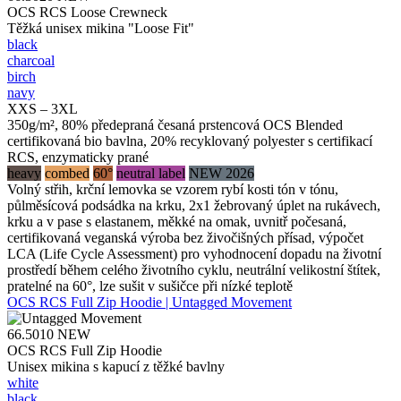
OCS RCS Loose Crewneck
Těžká unisex mikina "Loose Fit"
black
charcoal
birch
navy
XXS – 3XL
350g/m², 80% předepraná česaná prstencová OCS Blended
certifikovaná bio bavlna, 20% recyklovaný polyester s certifikací
RCS, enzymaticky prané
heavy
combed
60°
neutral label
NEW 2026
Volný střih, krční lemovka se vzorem rybí kosti tón v tónu,
půlměsícová podsádka na krku, 2x1 žebrovaný úplet na rukávech,
krku a v pase s elastanem, měkké na omak, uvnitř počesaná,
certifikovaná veganská výroba bez živočišných přísad, výpočet
LCA (Life Cycle Assessment) pro vyhodnocení dopadu na životní
prostředí během celého životního cyklu, neutrální velikostní štítek,
pratelné na 60°, lze sušit v sušičce při nízké teplotě
OCS RCS Full Zip Hoodie | Untagged Movement
66.5010
NEW
OCS RCS Full Zip Hoodie
Unisex mikina s kapucí z těžké bavlny
white
black