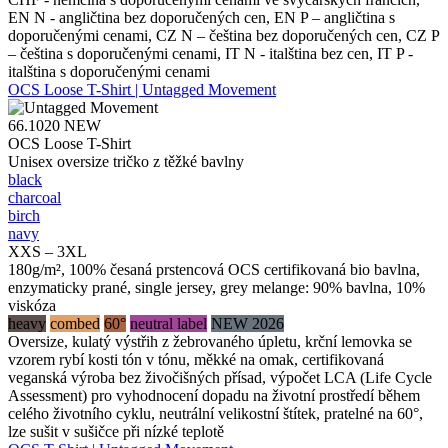
EN N - angličtina bez doporučených cen, EN P – angličtina s
doporučenými cenami, CZ N – čeština bez doporučených cen, CZ P
– čeština s doporučenými cenami, IT N - italština bez cen, IT P -
italština s doporučenými cenami
OCS Loose T-Shirt | Untagged Movement
66.1020
NEW
OCS Loose T-Shirt
Unisex oversize tričko z těžké bavlny
black
charcoal
birch
navy
XXS – 3XL
180g/m², 100% česaná prstencová OCS certifikovaná bio bavlna,
enzymaticky prané, single jersey, grey melange: 90% bavlna, 10%
viskóza
heavy
combed
60°
neutral label
NEW 2026
Oversize, kulatý výstřih z žebrovaného úpletu, krční lemovka se
vzorem rybí kosti tón v tónu, měkké na omak, certifikovaná
veganská výroba bez živočišných přísad, výpočet LCA (Life Cycle
Assessment) pro vyhodnocení dopadu na životní prostředí během
celého životního cyklu, neutrální velikostní štítek, pratelné na 60°,
lze sušit v sušičce při nízké teplotě