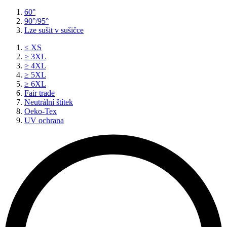
60°
90°/95°
Lze sušit v sušičce
≤ XS
≥ 3XL
≥ 4XL
≥ 5XL
≥ 6XL
Fair trade
Neutrální štítek
Oeko-Tex
UV ochrana