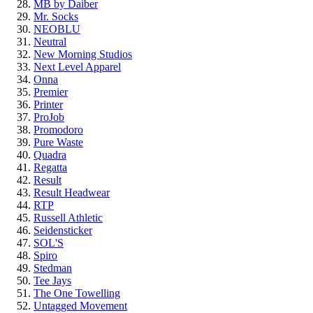
MB by Daiber
Mr. Socks
NEOBLU
Neutral
New Morning Studios
Next Level Apparel
Onna
Premier
Printer
ProJob
Promodoro
Pure Waste
Quadra
Regatta
Result
Result Headwear
RTP
Russell Athletic
Seidensticker
SOL'S
Spiro
Stedman
Tee Jays
The One Towelling
Untagged Movement