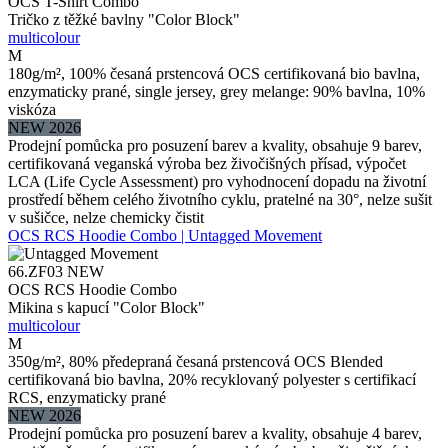
OCS T-Shirt Combo
Tričko z těžké bavlny "Color Block"
multicolour
M
180g/m², 100% česaná prstencová OCS certifikovaná bio bavlna,
enzymaticky prané, single jersey, grey melange: 90% bavlna, 10%
viskóza
NEW 2026
Prodejní pomůcka pro posuzení barev a kvality, obsahuje 9 barev,
certifikovaná veganská výroba bez živočišných přísad, výpočet
LCA (Life Cycle Assessment) pro vyhodnocení dopadu na životní
prostředí během celého životního cyklu, pratelné na 30°, nelze sušit
v sušičce, nelze chemicky čistit
OCS RCS Hoodie Combo | Untagged Movement
66.ZF03
NEW
OCS RCS Hoodie Combo
Mikina s kapucí "Color Block"
multicolour
M
350g/m², 80% předepraná česaná prstencová OCS Blended
certifikovaná bio bavlna, 20% recyklovaný polyester s certifikací
RCS, enzymaticky prané
NEW 2026
Prodejní pomůcka pro posuzení barev a kvality, obsahuje 4 barev,