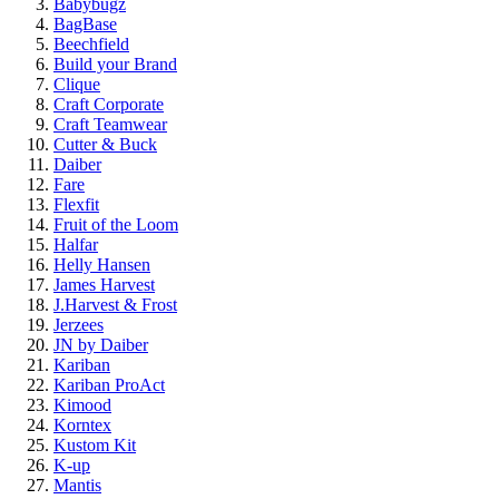
Babybugz
BagBase
Beechfield
Build your Brand
Clique
Craft Corporate
Craft Teamwear
Cutter & Buck
Daiber
Fare
Flexfit
Fruit of the Loom
Halfar
Helly Hansen
James Harvest
J.Harvest & Frost
Jerzees
JN by Daiber
Kariban
Kariban ProAct
Kimood
Korntex
Kustom Kit
K-up
Mantis