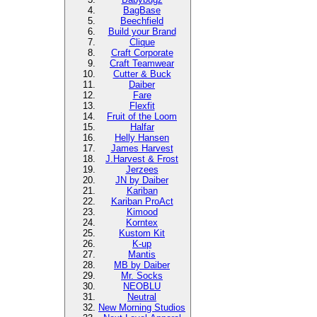
BagBase
Beechfield
Build your Brand
Clique
Craft Corporate
Craft Teamwear
Cutter & Buck
Daiber
Fare
Flexfit
Fruit of the Loom
Halfar
Helly Hansen
James Harvest
J.Harvest & Frost
Jerzees
JN by Daiber
Kariban
Kariban ProAct
Kimood
Korntex
Kustom Kit
K-up
Mantis
MB by Daiber
Mr. Socks
NEOBLU
Neutral
New Morning Studios