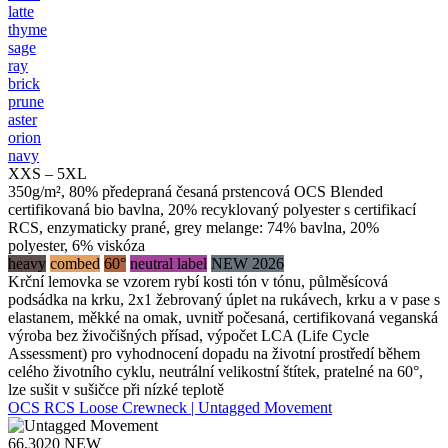
latte
thyme
sage
ray
brick
prune
aster
orion
navy
XXS – 5XL
350g/m², 80% předepraná česaná prstencová OCS Blended
certifikovaná bio bavlna, 20% recyklovaný polyester s certifikací
RCS, enzymaticky prané, grey melange: 74% bavlna, 20%
polyester, 6% viskóza
heavy
combed
60°
neutral label
NEW 2026
Krční lemovka se vzorem rybí kosti tón v tónu, půlměsícová
podsádka na krku, 2x1 žebrovaný úplet na rukávech, krku a v pase s
elastanem, měkké na omak, uvnitř počesaná, certifikovaná veganská
výroba bez živočišných přísad, výpočet LCA (Life Cycle
Assessment) pro vyhodnocení dopadu na životní prostředí během
celého životního cyklu, neutrální velikostní štítek, pratelné na 60°,
lze sušit v sušičce při nízké teplotě
OCS RCS Loose Crewneck | Untagged Movement
66.3020
NEW