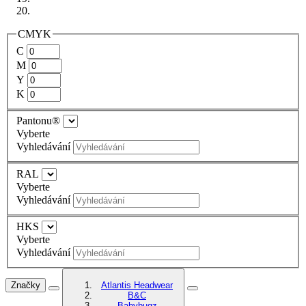
CMYK
C
M
Y
K
Pantonu®
Vyberte
Vyhledávání
RAL
Vyberte
Vyhledávání
HKS
Vyberte
Vyhledávání
Značky
Atlantis Headwear
B&C
Babybugz