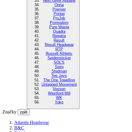
Next Level Apparel
Onna
Premier
Printer
ProJob
Promodoro
Pure Waste
Quadra
Regatta
Result
Result Headwear
RTP
Russell Athletic
Seidensticker
SOL'S
Spiro
Stedman
Tee Jays
The One Towelling
Untagged Movement
Vossen
Westford Mill
WK
Yoko
Značky
zpět
Atlantis Headwear
B&C