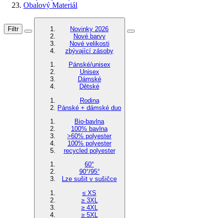
Obalový Materiál
Filtr
Novinky 2026
Nové barvy
Nové velikosti
zbývající zásoby
Pánské/unisex
Unisex
Dámské
Dětské
Rodina
Pánské + dámské duo
Bio-bavlna
100% bavlna
>60% polyester
100% polyester
recycled polyester
60°
90°/95°
Lze sušit v sušičce
≤ XS
≥ 3XL
≥ 4XL
≥ 5XL