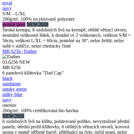
royal
navy
S/M – L/XL
200g/m², 100% recyklovaný polyester
neutral label
NEW 2026
Široká krempa, 8 ozdobných švů na krempě, obšité větrací otvory,
neutrální velikostní štítek, k dostání ve 2 velikostech, velikost S/M =
56cm, velikost L/XL = 60cm, pratelné na 30°, nelze žehlit, nelze
sušit v sušičce, nelze chemicky čistit
MB 6256 | Daiber
03.6256
NEW
MB 6256
6 panelová kšiltovka "Dad Cap"
black
sandstone
smoky green
milky blue
navy
onesize
260g/m², 100% certifikovaná bio bavlna
NEW 2026
6 ozdobných švů na kšiltu, polstrované potítko, nevyztužené přední
panely, střední profil kšiltovky, 6 obšitých větracích otvorů, kovová
spona v matně stříbrné barvě, přiléhající na čelo, ruční praní, nelze