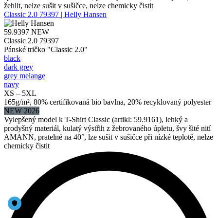
žehlit, nelze sušit v sušičce, nelze chemicky čistit
Classic 2.0 79397 | Helly Hansen
59.9397
NEW
Classic 2.0 79397
Pánské tričko "Classic 2.0"
black
dark grey
grey melange
navy
XS – 5XL
165g/m², 80% certifikovaná bio bavlna, 20% recyklovaný polyester
NEW 2026
Vylepšený model k T-Shirt Classic (artikl: 59.9161), lehký a
prodyšný materiál, kulatý výstřih z žebrovaného úpletu, švy šité nití
AMANN, pratelné na 40°, lze sušit v sušičce při nízké teplotě, nelze
chemicky čistit