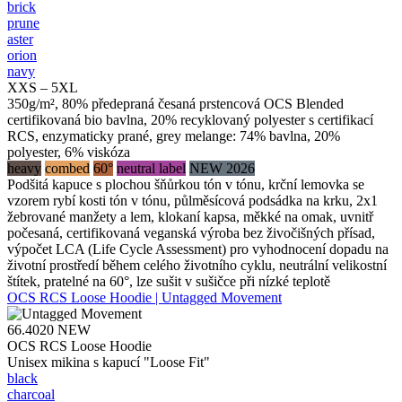
brick
prune
aster
orion
navy
XXS – 5XL
350g/m², 80% předepraná česaná prstencová OCS Blended
certifikovaná bio bavlna, 20% recyklovaný polyester s certifikací
RCS, enzymaticky prané, grey melange: 74% bavlna, 20%
polyester, 6% viskóza
heavy
combed
60°
neutral label
NEW 2026
Podšitá kapuce s plochou šňůrkou tón v tónu, krční lemovka se
vzorem rybí kosti tón v tónu, půlměsícová podsádka na krku, 2x1
žebrované manžety a lem, klokaní kapsa, měkké na omak, uvnitř
počesaná, certifikovaná veganská výroba bez živočišných přísad,
výpočet LCA (Life Cycle Assessment) pro vyhodnocení dopadu na
životní prostředí během celého životního cyklu, neutrální velikostní
štítek, pratelné na 60°, lze sušit v sušičce při nízké teplotě
OCS RCS Loose Hoodie | Untagged Movement
66.4020
NEW
OCS RCS Loose Hoodie
Unisex mikina s kapucí "Loose Fit"
black
charcoal