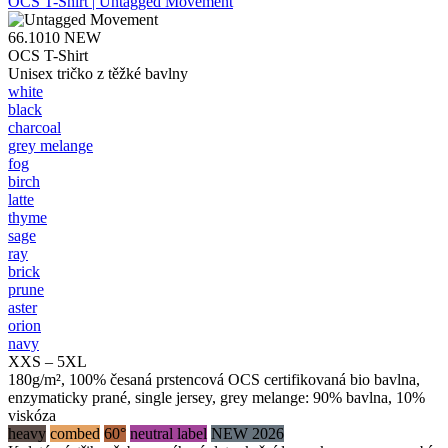
OCS T-Shirt | Untagged Movement
66.1010
NEW
OCS T-Shirt
Unisex tričko z těžké bavlny
white
black
charcoal
grey melange
fog
birch
latte
thyme
sage
ray
brick
prune
aster
orion
navy
XXS – 5XL
180g/m², 100% česaná prstencová OCS certifikovaná bio bavlna,
enzymaticky prané, single jersey, grey melange: 90% bavlna, 10%
viskóza
heavy
combed
60°
neutral label
NEW 2026