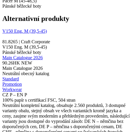
Pacer M (45-48,5)
Pánské běžecké boty
Alternativní produkty
V150 Eng. M (39,5-45)
81.8265 | Craft Corporate
V150 Eng. M (39,5-45)
Pánské běžecké boty
Main Catalogue 2026
90.26HK
NEW
Main Catalogue 2026
Neutrální obecný katalog
Standard
Promotion
Workwear
CZ P – EN P
100% papír s certifikací FSC, 504 stran
Neutrální kompletní katalog, obsahuje 2.560 produktů, 3 dostupné
varianty obalu, stejný obsah ve všech variantách kromě jazyka a
ceny, zaujme svým moderním a přehledným provedením, následující
varianty jsou dostupné do vyprodání zásob: DE N – němčina bez
doporučených cen, DE P – němčina s doporučenými cenam, DE
CHF - němčina s doporučenými cenami ve švýcarských francích,