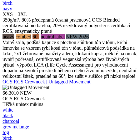
birch
navy
XXS – 3XL
350g/m², 80% předepraná česaná prstencová OCS Blended
certifikovaná bio bavlna, 20% recyklovaný polyester s certifikací
RCS, enzymaticky prané
heavy
combed
60°
neutral label
NEW 2026
Volný střih, podšitá kapuce s plochou šňůrkou tón v tónu, krční
lemovka se vzorem rybí kosti tón v tónu, půlměsícová podsádka na
krku, 2x1 žebrované manžety a lem, klokaní kapsa, měkké na omak,
uvnitř počesaná, certifikovaná veganská výroba bez živočišných
přísad, výpočet LCA (Life Cycle Assessment) pro vyhodnocení
dopadu na životní prostředí během celého životního cyklu, neutrální
velikostní štítek, pratelné na 60°, lze sušit v sušičce při nízké teplotě
OCS RCS Crewneck | Untagged Movement
66.3010
NEW
OCS RCS Crewneck
Těžká unisex mikina
white
black
charcoal
grey melange
fog
birch