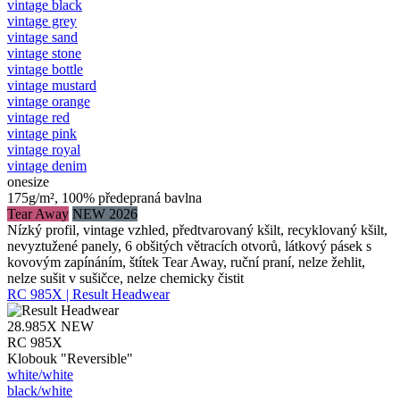
vintage black
vintage grey
vintage sand
vintage stone
vintage bottle
vintage mustard
vintage orange
vintage red
vintage pink
vintage royal
vintage denim
onesize
175g/m², 100% předepraná bavlna
Tear Away
NEW 2026
Nízký profil, vintage vzhled, předtvarovaný kšilt, recyklovaný kšilt,
nevyztužené panely, 6 obšitých větracích otvorů, látkový pásek s
kovovým zapínáním, štítek Tear Away, ruční praní, nelze žehlit,
nelze sušit v sušičce, nelze chemicky čistit
RC 985X | Result Headwear
28.985X
NEW
RC 985X
Klobouk "Reversible"
white/​white
black/​white