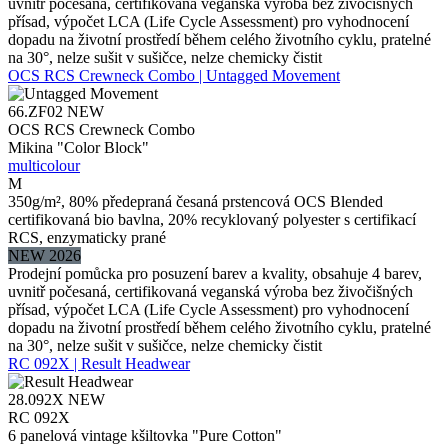
uvnitř počesaná, certifikovaná veganská výroba bez živočišných
přísad, výpočet LCA (Life Cycle Assessment) pro vyhodnocení
dopadu na životní prostředí během celého životního cyklu, pratelné
na 30°, nelze sušit v sušičce, nelze chemicky čistit
OCS RCS Crewneck Combo | Untagged Movement
66.ZF02
NEW
OCS RCS Crewneck Combo
Mikina "Color Block"
multicolour
M
350g/m², 80% předepraná česaná prstencová OCS Blended
certifikovaná bio bavlna, 20% recyklovaný polyester s certifikací
RCS, enzymaticky prané
NEW 2026
Prodejní pomůcka pro posuzení barev a kvality, obsahuje 4 barev,
uvnitř počesaná, certifikovaná veganská výroba bez živočišných
přísad, výpočet LCA (Life Cycle Assessment) pro vyhodnocení
dopadu na životní prostředí během celého životního cyklu, pratelné
na 30°, nelze sušit v sušičce, nelze chemicky čistit
RC 092X | Result Headwear
28.092X
NEW
RC 092X
6 panelová vintage kšiltovka "Pure Cotton"