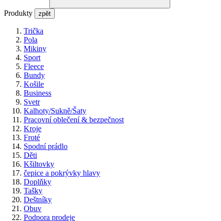
Produkty
zpět
Trička
Pola
Mikiny
Sport
Fleece
Bundy
Košile
Business
Svetr
Kalhoty/Sukně/Šaty
Pracovní oblečení & bezpečnost
Kroje
Froté
Spodní prádlo
Děti
Kšiltovky
čepice a pokrývky hlavy
Doplňky
Tašky
Deštníky
Obuv
Podpora prodeje