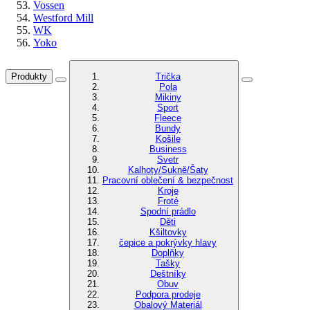
Vossen
Westford Mill
WK
Yoko
Produkty
Trička
Pola
Mikiny
Sport
Fleece
Bundy
Košile
Business
Svetr
Kalhoty/Sukně/Šaty
Pracovní oblečení & bezpečnost
Kroje
Froté
Spodní prádlo
Děti
Kšiltovky
čepice a pokrývky hlavy
Doplňky
Tašky
Deštníky
Obuv
Podpora prodeje
Obalový Materiál