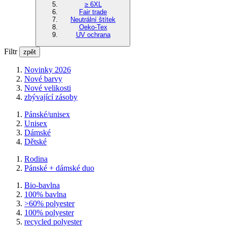
≥ 6XL
Fair trade
Neutrální štítek
Oeko-Tex
UV ochrana
Filtr
zpět
Novinky 2026
Nové barvy
Nové velikosti
zbývající zásoby
Pánské/unisex
Unisex
Dámské
Dětské
Rodina
Pánské + dámské duo
Bio-bavlna
100% bavlna
>60% polyester
100% polyester
recycled polyester