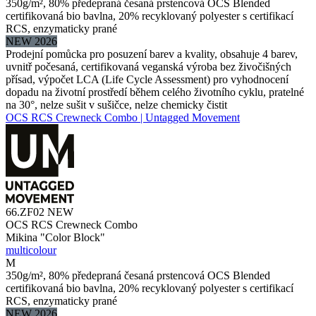
350g/m², 80% předepraná česaná prstencová OCS Blended
certifikovaná bio bavlna, 20% recyklovaný polyester s certifikací
RCS, enzymaticky prané
NEW 2026
Prodejní pomůcka pro posuzení barev a kvality, obsahuje 4 barev,
uvnitř počesaná, certifikovaná veganská výroba bez živočišných
přísad, výpočet LCA (Life Cycle Assessment) pro vyhodnocení
dopadu na životní prostředí během celého životního cyklu, pratelné
na 30°, nelze sušit v sušičce, nelze chemicky čistit
OCS RCS Crewneck Combo | Untagged Movement
66.ZF02
NEW
OCS RCS Crewneck Combo
Mikina "Color Block"
multicolour
M
350g/m², 80% předepraná česaná prstencová OCS Blended
certifikovaná bio bavlna, 20% recyklovaný polyester s certifikací
RCS, enzymaticky prané
NEW 2026