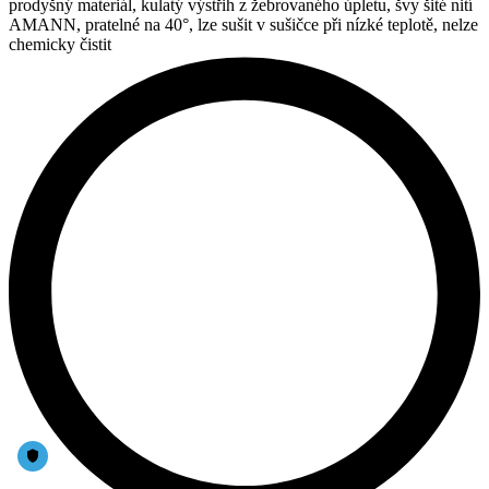
prodyšný materiál, kulatý výstřih z žebrovaného úpletu, švy šité nití
AMANN, pratelné na 40°, lze sušit v sušičce při nízké teplotě, nelze
chemicky čistit