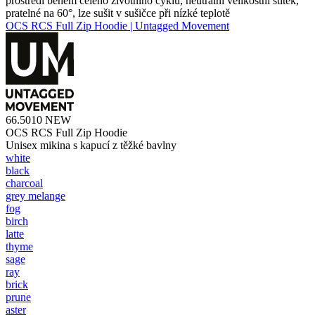
prostředí během celého životního cyklu, neutrální velikostní štítek,
pratelné na 60°, lze sušit v sušičce při nízké teplotě
OCS RCS Full Zip Hoodie | Untagged Movement
66.5010
NEW
OCS RCS Full Zip Hoodie
Unisex mikina s kapucí z těžké bavlny
white
black
charcoal
grey melange
fog
birch
latte
thyme
sage
ray
brick
prune
aster