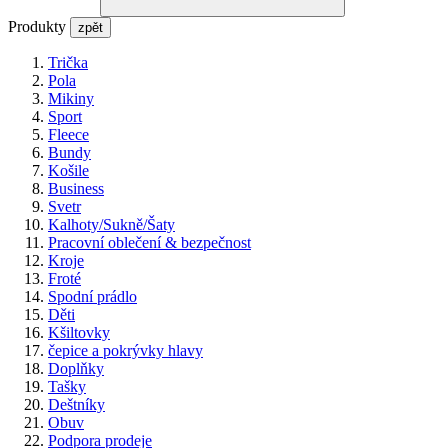
Produkty
zpět
Trička
Pola
Mikiny
Sport
Fleece
Bundy
Košile
Business
Svetr
Kalhoty/Sukně/Šaty
Pracovní oblečení & bezpečnost
Kroje
Froté
Spodní prádlo
Děti
Kšiltovky
čepice a pokrývky hlavy
Doplňky
Tašky
Deštníky
Obuv
Podpora prodeje