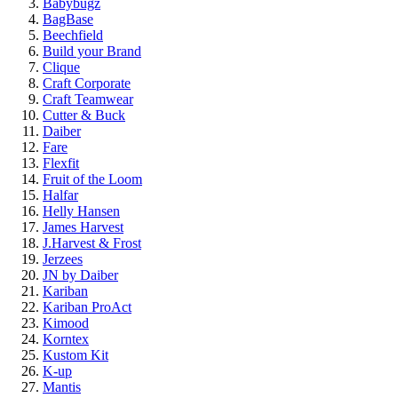
Babybugz
BagBase
Beechfield
Build your Brand
Clique
Craft Corporate
Craft Teamwear
Cutter & Buck
Daiber
Fare
Flexfit
Fruit of the Loom
Halfar
Helly Hansen
James Harvest
J.Harvest & Frost
Jerzees
JN by Daiber
Kariban
Kariban ProAct
Kimood
Korntex
Kustom Kit
K-up
Mantis