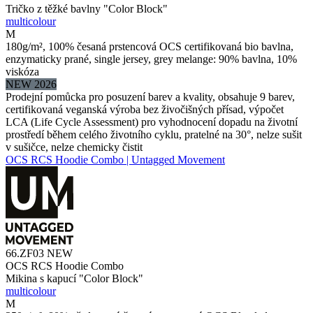
Tričko z těžké bavlny "Color Block"
multicolour
M
180g/m², 100% česaná prstencová OCS certifikovaná bio bavlna,
enzymaticky prané, single jersey, grey melange: 90% bavlna, 10%
viskóza
NEW 2026
Prodejní pomůcka pro posuzení barev a kvality, obsahuje 9 barev,
certifikovaná veganská výroba bez živočišných přísad, výpočet
LCA (Life Cycle Assessment) pro vyhodnocení dopadu na životní
prostředí během celého životního cyklu, pratelné na 30°, nelze sušit
v sušičce, nelze chemicky čistit
OCS RCS Hoodie Combo | Untagged Movement
66.ZF03
NEW
OCS RCS Hoodie Combo
Mikina s kapucí "Color Block"
multicolour
M