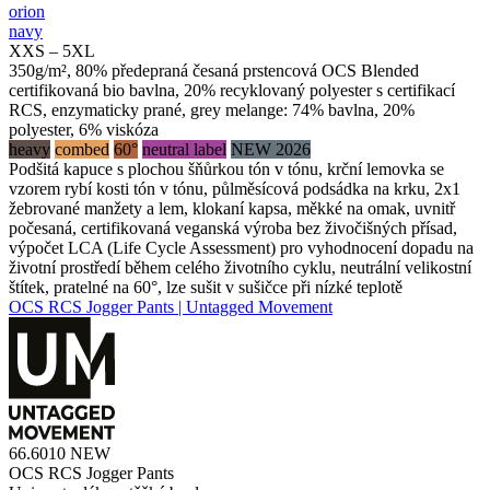
orion
navy
XXS – 5XL
350g/m², 80% předepraná česaná prstencová OCS Blended
certifikovaná bio bavlna, 20% recyklovaný polyester s certifikací
RCS, enzymaticky prané, grey melange: 74% bavlna, 20%
polyester, 6% viskóza
heavy
combed
60°
neutral label
NEW 2026
Podšitá kapuce s plochou šňůrkou tón v tónu, krční lemovka se
vzorem rybí kosti tón v tónu, půlměsícová podsádka na krku, 2x1
žebrované manžety a lem, klokaní kapsa, měkké na omak, uvnitř
počesaná, certifikovaná veganská výroba bez živočišných přísad,
výpočet LCA (Life Cycle Assessment) pro vyhodnocení dopadu na
životní prostředí během celého životního cyklu, neutrální velikostní
štítek, pratelné na 60°, lze sušit v sušičce při nízké teplotě
OCS RCS Jogger Pants | Untagged Movement
66.6010
NEW
OCS RCS Jogger Pants