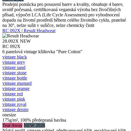
Prodejní pomůcka pro posuzení barev a kvality, obsahuje 4 barev,
uvnitř počesaná, certifikovaná veganská výroba bez živočišných
přísad, výpočet LCA (Life Cycle Assessment) pro vyhodnocení
dopadu na životní prostředí během celého životního cyklu, pratelné
na 30°, nelze sušit v sušičce, nelze chemicky čistit
RC 092X | Result Headwear
28.092X
NEW
RC 092X
6 panelová vintage kšiltovka "Pure Cotton"
vintage black
vintage grey
vintage sand
vintage stone
vintage bottle
vintage mustard
vintage orange
vintage red
vintage pink
vintage royal
vintage denim
onesize
175g/m², 100% předepraná bavlna
Tear Away
NEW 2026
Nízký profil, vintage vzhled, předtvarovaný kšilt, recyklovaný kšilt,