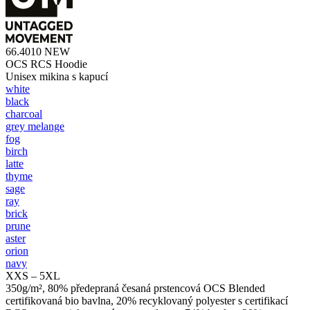
66.4010
NEW
OCS RCS Hoodie
Unisex mikina s kapucí
white
black
charcoal
grey melange
fog
birch
latte
thyme
sage
ray
brick
prune
aster
orion
navy
XXS – 5XL
350g/m², 80% předepraná česaná prstencová OCS Blended
certifikovaná bio bavlna, 20% recyklovaný polyester s certifikací