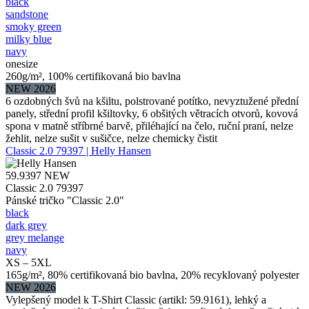
black
sandstone
smoky green
milky blue
navy
onesize
260g/m², 100% certifikovaná bio bavlna
NEW 2026
6 ozdobných švů na kšiltu, polstrované potítko, nevyztužené přední
panely, střední profil kšiltovky, 6 obšitých větracích otvorů, kovová
spona v matně stříbrné barvě, přiléhající na čelo, ruční praní, nelze
žehlit, nelze sušit v sušičce, nelze chemicky čistit
Classic 2.0 79397 | Helly Hansen
59.9397
NEW
Classic 2.0 79397
Pánské tričko "Classic 2.0"
black
dark grey
grey melange
navy
XS – 5XL
165g/m², 80% certifikovaná bio bavlna, 20% recyklovaný polyester
NEW 2026
Vylepšený model k T-Shirt Classic (artikl: 59.9161), lehký a