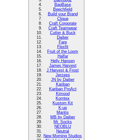
BagBase
Beechfield
Build your Brand
Clique
Craft Corporate
Craft Teamwear
Cutter & Buck
Daiber
Fare
Flexfit
Fruit of the Loom
Halfar
Helly Hansen
James Harvest
J.Harvest & Frost
Jerzees
JN by Daiber
Kariban
Kariban ProAct
Kimood
Korntex
Kustom Kit
K-up
Mantis
MB by Daiber
Mr. Socks
NEOBLU
Neutral
New Morning Studios