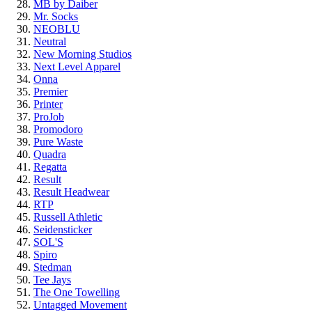
MB by Daiber
Mr. Socks
NEOBLU
Neutral
New Morning Studios
Next Level Apparel
Onna
Premier
Printer
ProJob
Promodoro
Pure Waste
Quadra
Regatta
Result
Result Headwear
RTP
Russell Athletic
Seidensticker
SOL'S
Spiro
Stedman
Tee Jays
The One Towelling
Untagged Movement