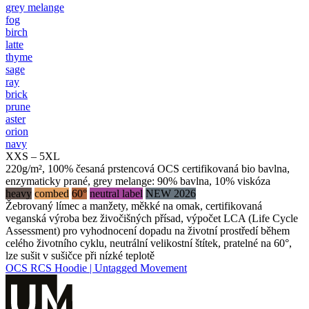
grey melange
fog
birch
latte
thyme
sage
ray
brick
prune
aster
orion
navy
XXS – 5XL
220g/m², 100% česaná prstencová OCS certifikovaná bio bavlna,
enzymaticky prané, grey melange: 90% bavlna, 10% viskóza
heavy
combed
60°
neutral label
NEW 2026
Žebrovaný límec a manžety, měkké na omak, certifikovaná
veganská výroba bez živočišných přísad, výpočet LCA (Life Cycle
Assessment) pro vyhodnocení dopadu na životní prostředí během
celého životního cyklu, neutrální velikostní štítek, pratelné na 60°,
lze sušit v sušičce při nízké teplotě
OCS RCS Hoodie | Untagged Movement