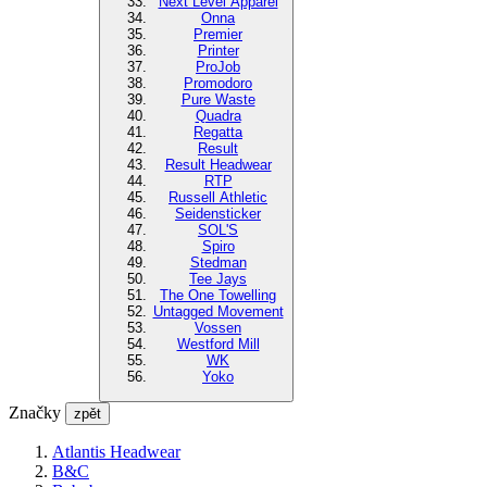
Next Level Apparel
Onna
Premier
Printer
ProJob
Promodoro
Pure Waste
Quadra
Regatta
Result
Result Headwear
RTP
Russell Athletic
Seidensticker
SOL'S
Spiro
Stedman
Tee Jays
The One Towelling
Untagged Movement
Vossen
Westford Mill
WK
Yoko
Značky
zpět
Atlantis Headwear
B&C