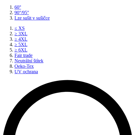
60°
90°/95°
Lze sušit v sušičce
≤ XS
≥ 3XL
≥ 4XL
≥ 5XL
≥ 6XL
Fair trade
Neutrální štítek
Oeko-Tex
UV ochrana