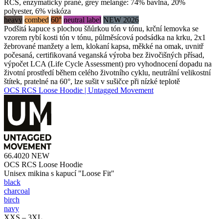
RCS, enzymaticky prané, grey melange: 74% bavlna, 20%
polyester, 6% viskóza
heavy
combed
60°
neutral label
NEW 2026
Podšitá kapuce s plochou šňůrkou tón v tónu, krční lemovka se
vzorem rybí kosti tón v tónu, půlměsícová podsádka na krku, 2x1
žebrované manžety a lem, klokaní kapsa, měkké na omak, uvnitř
počesaná, certifikovaná veganská výroba bez živočišných přísad,
výpočet LCA (Life Cycle Assessment) pro vyhodnocení dopadu na
životní prostředí během celého životního cyklu, neutrální velikostní
štítek, pratelné na 60°, lze sušit v sušičce při nízké teplotě
OCS RCS Loose Hoodie | Untagged Movement
66.4020
NEW
OCS RCS Loose Hoodie
Unisex mikina s kapucí "Loose Fit"
black
charcoal
birch
navy
XXS – 3XL