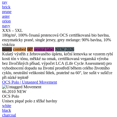
ray
brick
prune
aster
orion
navy
XXS – 5XL
180g/m², 100% česaná prstencová OCS certifikovaná bio bavlna,
enzymaticky prané, single jersey, grey melange: 90% bavlna, 10%
viskóza
heavy
combed
60°
neutral label
NEW 2026
Kulatý výstřih z žebrovaného úpletu, krční lemovka se vzorem rybí
kosti tón v tónu, měkké na omak, certifikovaná veganská výroba
bez živočišných přísad, výpočet LCA (Life Cycle Assessment) pro
vyhodnocení dopadu na životní prostředí během celého životního
cyklu, neutrální velikostní štítek, pratelné na 60°, lze sušit v sušičce
při nízké teplotě
OCS Polo | Untagged Movement
66.2010
NEW
OCS Polo
Unisex piqué polo z těžké bavlny
white
black
charcoal