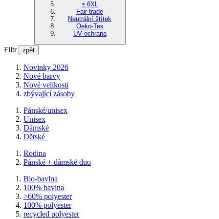
≥ 6XL
Fair trade
Neutrální štítek
Oeko-Tex
UV ochrana
Filtr
zpět
Novinky 2026
Nové barvy
Nové velikosti
zbývající zásoby
Pánské/unisex
Unisex
Dámské
Dětské
Rodina
Pánské + dámské duo
Bio-bavlna
100% bavlna
>60% polyester
100% polyester
recycled polyester