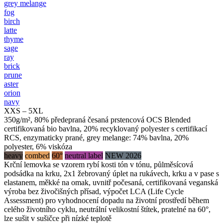
grey melange
fog
birch
latte
thyme
sage
ray
brick
prune
aster
orion
navy
XXS – 5XL
350g/m², 80% předepraná česaná prstencová OCS Blended
certifikovaná bio bavlna, 20% recyklovaný polyester s certifikací
RCS, enzymaticky prané, grey melange: 74% bavlna, 20%
polyester, 6% viskóza
heavy
combed
60°
neutral label
NEW 2026
Krční lemovka se vzorem rybí kosti tón v tónu, půlměsícová
podsádka na krku, 2x1 žebrovaný úplet na rukávech, krku a v pase s
elastanem, měkké na omak, uvnitř počesaná, certifikovaná veganská
výroba bez živočišných přísad, výpočet LCA (Life Cycle
Assessment) pro vyhodnocení dopadu na životní prostředí během
celého životního cyklu, neutrální velikostní štítek, pratelné na 60°,
lze sušit v sušičce při nízké teplotě