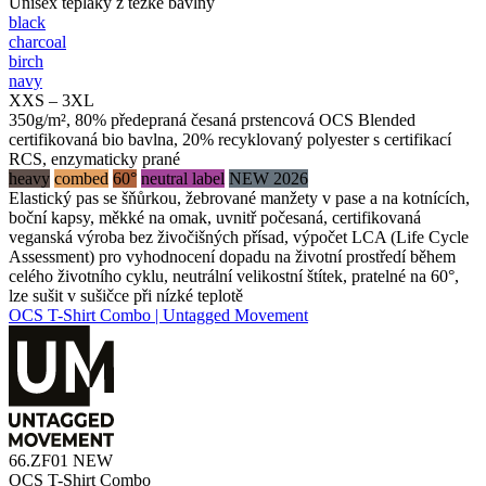
Unisex tepláky z těžké bavlny
black
charcoal
birch
navy
XXS – 3XL
350g/m², 80% předepraná česaná prstencová OCS Blended
certifikovaná bio bavlna, 20% recyklovaný polyester s certifikací
RCS, enzymaticky prané
heavy
combed
60°
neutral label
NEW 2026
Elastický pas se šňůrkou, žebrované manžety v pase a na kotnících,
boční kapsy, měkké na omak, uvnitř počesaná, certifikovaná
veganská výroba bez živočišných přísad, výpočet LCA (Life Cycle
Assessment) pro vyhodnocení dopadu na životní prostředí během
celého životního cyklu, neutrální velikostní štítek, pratelné na 60°,
lze sušit v sušičce při nízké teplotě
OCS T-Shirt Combo | Untagged Movement
66.ZF01
NEW
OCS T-Shirt Combo