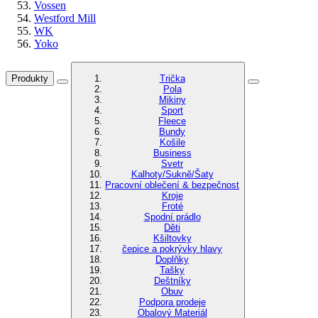
Vossen
Westford Mill
WK
Yoko
Produkty
Trička
Pola
Mikiny
Sport
Fleece
Bundy
Košile
Business
Svetr
Kalhoty/Sukně/Šaty
Pracovní oblečení & bezpečnost
Kroje
Froté
Spodní prádlo
Děti
Kšiltovky
čepice a pokrývky hlavy
Doplňky
Tašky
Deštníky
Obuv
Podpora prodeje
Obalový Materiál