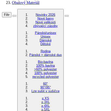
Obalový Materiál
Filtr
Novinky 2026
Nové barvy
Nové velikosti
zbývající zásoby
Pánské/unisex
Unisex
Dámské
Dětské
Rodina
Pánské + dámské duo
Bio-bavlna
100% bavlna
>60% polyester
100% polyester
recycled polyester
60°
90°/95°
Lze sušit v sušičce
≤ XS
≥ 3XL
≥ 4XL
≥ 5XL