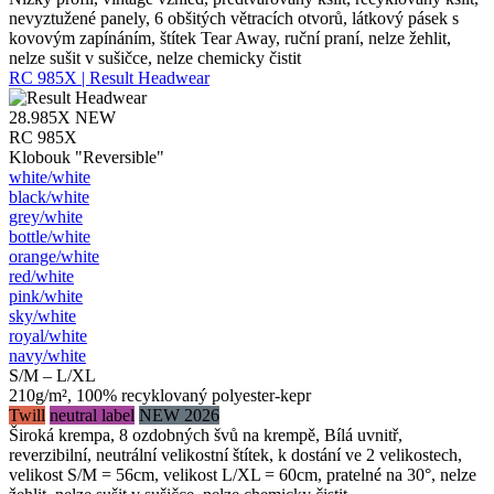
nevyztužené panely, 6 obšitých větracích otvorů, látkový pásek s
kovovým zapínáním, štítek Tear Away, ruční praní, nelze žehlit,
nelze sušit v sušičce, nelze chemicky čistit
RC 985X | Result Headwear
28.985X
NEW
RC 985X
Klobouk "Reversible"
white/​white
black/​white
grey/​white
bottle/​white
orange/​white
red/​white
pink/​white
sky/​white
royal/​white
navy/​white
S/M – L/XL
210g/m², 100% recyklovaný polyester-kepr
Twill
neutral label
NEW 2026
Široká krempa, 8 ozdobných švů na krempě, Bílá uvnitř,
reverzibilní, neutrální velikostní štítek, k dostání ve 2 velikostech,
velikost S/M = 56cm, velikost L/XL = 60cm, pratelné na 30°, nelze