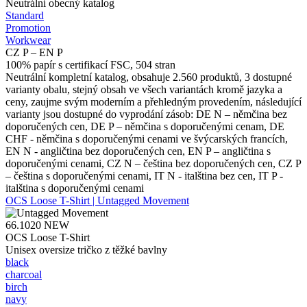
Neutrální obecný katalog
Standard
Promotion
Workwear
CZ P – EN P
100% papír s certifikací FSC, 504 stran
Neutrální kompletní katalog, obsahuje 2.560 produktů, 3 dostupné
varianty obalu, stejný obsah ve všech variantách kromě jazyka a
ceny, zaujme svým moderním a přehledným provedením, následující
varianty jsou dostupné do vyprodání zásob: DE N – němčina bez
doporučených cen, DE P – němčina s doporučenými cenam, DE
CHF - němčina s doporučenými cenami ve švýcarských francích,
EN N - angličtina bez doporučených cen, EN P – angličtina s
doporučenými cenami, CZ N – čeština bez doporučených cen, CZ P
– čeština s doporučenými cenami, IT N - italština bez cen, IT P -
italština s doporučenými cenami
OCS Loose T-Shirt | Untagged Movement
66.1020
NEW
OCS Loose T-Shirt
Unisex oversize tričko z těžké bavlny
black
charcoal
birch
navy