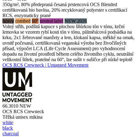
350g/m², 80% předepraná česaná prstencová OCS Blended
certifikovaná bio bavlna, 20% recyklovaný polyester s certifikací
RCS, enzymaticky prané
heavy
combed
60°
neutral label
NEW 2026
Volný střih, podšitá kapuce s plochou šňůrkou tón v tónu, krční
lemovka se vzorem rybí kosti tón v tónu, půlměsícová podsádka na
krku, 2x1 žebrované manžety a lem, klokaní kapsa, měkké na omak,
uvnitř počesaná, certifikovaná veganská výroba bez živočišných
přísad, výpočet LCA (Life Cycle Assessment) pro vyhodnocení
dopadu na životní prostředí během celého životního cyklu, neutrální
velikostní štítek, pratelné na 60°, lze sušit v sušičce při nízké teplotě
OCS RCS Crewneck | Untagged Movement
66.3010
NEW
OCS RCS Crewneck
Těžká unisex mikina
white
black
charcoal