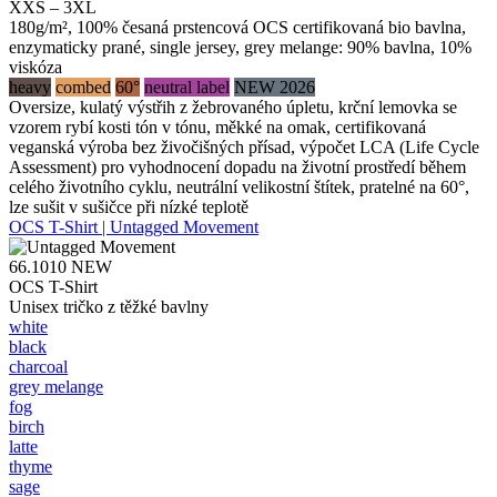
XXS – 3XL
180g/m², 100% česaná prstencová OCS certifikovaná bio bavlna,
enzymaticky prané, single jersey, grey melange: 90% bavlna, 10%
viskóza
heavy
combed
60°
neutral label
NEW 2026
Oversize, kulatý výstřih z žebrovaného úpletu, krční lemovka se
vzorem rybí kosti tón v tónu, měkké na omak, certifikovaná
veganská výroba bez živočišných přísad, výpočet LCA (Life Cycle
Assessment) pro vyhodnocení dopadu na životní prostředí během
celého životního cyklu, neutrální velikostní štítek, pratelné na 60°,
lze sušit v sušičce při nízké teplotě
OCS T-Shirt | Untagged Movement
66.1010
NEW
OCS T-Shirt
Unisex tričko z těžké bavlny
white
black
charcoal
grey melange
fog
birch
latte
thyme
sage