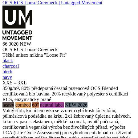
OCS RCS Loose Crewneck | Untagged Movement
66.3020
NEW
OCS RCS Loose Crewneck
Těžká unisex mikina "Loose Fit"
black
charcoal
birch
navy
XXS – 3XL
350g/m², 80% předepraná česaná prstencová OCS Blended
certifikovaná bio bavlna, 20% recyklovaný polyester s certifikací
RCS, enzymaticky prané
heavy
combed
60°
neutral label
NEW 2026
Volný střih, krční lemovka se vzorem rybí kosti tón v tónu,
půlměsícová podsádka na krku, 2x1 žebrovaný úplet na rukávech,
krku a v pase s elastanem, měkké na omak, uvnitř počesaná,
certifikovaná veganská výroba bez živočišných přísad, výpočet
LCA (Life Cycle Assessment) pro vyhodnocení dopadu na životní