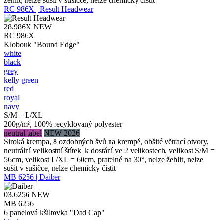
žehlit, nelze sušit v sušičce, nelze chemicky čistit
RC 986X | Result Headwear
28.986X
NEW
RC 986X
Klobouk "Bound Edge"
white
black
grey
kelly green
red
royal
navy
S/M – L/XL
200g/m², 100% recyklovaný polyester
neutral label
NEW 2026
Široká krempa, 8 ozdobných švů na krempě, obšité větrací otvory,
neutrální velikostní štítek, k dostání ve 2 velikostech, velikost S/M =
56cm, velikost L/XL = 60cm, pratelné na 30°, nelze žehlit, nelze
sušit v sušičce, nelze chemicky čistit
MB 6256 | Daiber
03.6256
NEW
MB 6256
6 panelová kšiltovka "Dad Cap"