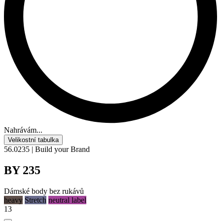
Nahrávám...
Velikostní tabulka
56.0235 | Build your Brand
BY 235
Dámské body bez rukávů
heavy
Stretch
neutral label
13