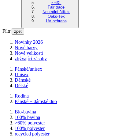
≥ 6XL
Fair trade
Neutrální štítek
Oeko-Tex
UV ochrana
Filtr
zpět
Novinky 2026
Nové barvy
Nové velikosti
zbývající zásoby
Pánské/unisex
Unisex
Dámské
Dětské
Rodina
Pánské + dámské duo
Bio-bavlna
100% bavlna
>60% polyester
100% polyester
recycled polyester