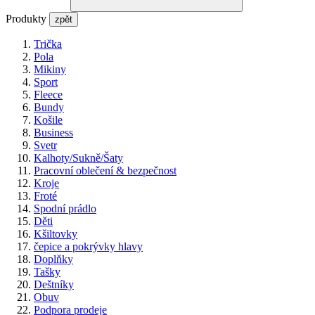
Produkty
zpět
Trička
Pola
Mikiny
Sport
Fleece
Bundy
Košile
Business
Svetr
Kalhoty/Sukně/Šaty
Pracovní oblečení & bezpečnost
Kroje
Froté
Spodní prádlo
Děti
Kšiltovky
čepice a pokrývky hlavy
Doplňky
Tašky
Deštníky
Obuv
Podpora prodeje