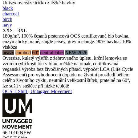
Unisex oversize tričko z těžké bavlny
black
charcoal
birch
navy
XXS – 3XL
180g/m², 100% česaná prstencová OCS certifikovaná bio bavlna,
enzymaticky prané, single jersey, grey melange: 90% bavlna, 10%
viskóza
heavy
combed
60°
neutral label
NEW 2026
Oversize, kulatý výstřih z žebrovaného úpletu, krční lemovka se
vzorem rybí kosti tón v tónu, měkké na omak, certifikovaná
veganská výroba bez živočišných přísad, výpočet LCA (Life Cycle
Assessment) pro vyhodnocení dopadu na životní prostředí během
celého životního cyklu, neutrální velikostní štítek, pratelné na 60°,
lze sušit v sušičce při nízké teplotě
OCS T-Shirt | Untagged Movement
66.1010
NEW