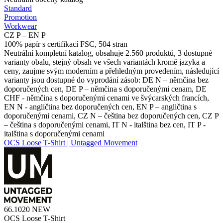
Standard
Promotion
Workwear
CZ P – EN P
100% papír s certifikací FSC, 504 stran
Neutrální kompletní katalog, obsahuje 2.560 produktů, 3 dostupné
varianty obalu, stejný obsah ve všech variantách kromě jazyka a
ceny, zaujme svým moderním a přehledným provedením, následující
varianty jsou dostupné do vyprodání zásob: DE N – němčina bez
doporučených cen, DE P – němčina s doporučenými cenam, DE
CHF - němčina s doporučenými cenami ve švýcarských francích,
EN N - angličtina bez doporučených cen, EN P – angličtina s
doporučenými cenami, CZ N – čeština bez doporučených cen, CZ P
– čeština s doporučenými cenami, IT N - italština bez cen, IT P -
italština s doporučenými cenami
OCS Loose T-Shirt | Untagged Movement
66.1020
NEW
OCS Loose T-Shirt