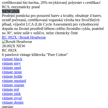
certifikovaná bio bavlna, 20% recyklovaný polyester s certifikací
RCS, enzymaticky prané
NEW 2026
Prodejní pomůcka pro posuzení barev a kvality, obsahuje 4 barev,
uvnitř počesaná, certifikovaná veganská výroba bez živočišných
přísad, výpočet LCA (Life Cycle Assessment) pro vyhodnocení
dopadu na životní prostředí během celého životního cyklu, pratelné
na 30°, nelze sušit v sušičce, nelze chemicky čistit
RC 092X | Result Headwear
28.092X
NEW
RC 092X
6 panelová vintage kšiltovka "Pure Cotton"
vintage black
vintage grey
vintage sand
vintage stone
vintage bottle
vintage mustard
vintage orange
vintage red
vintage pink
vintage royal
vintage denim
onesize