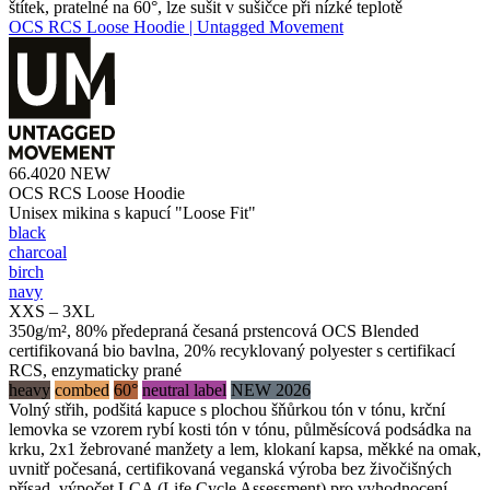
štítek, pratelné na 60°, lze sušit v sušičce při nízké teplotě
OCS RCS Loose Hoodie | Untagged Movement
66.4020
NEW
OCS RCS Loose Hoodie
Unisex mikina s kapucí "Loose Fit"
black
charcoal
birch
navy
XXS – 3XL
350g/m², 80% předepraná česaná prstencová OCS Blended
certifikovaná bio bavlna, 20% recyklovaný polyester s certifikací
RCS, enzymaticky prané
heavy
combed
60°
neutral label
NEW 2026
Volný střih, podšitá kapuce s plochou šňůrkou tón v tónu, krční
lemovka se vzorem rybí kosti tón v tónu, půlměsícová podsádka na
krku, 2x1 žebrované manžety a lem, klokaní kapsa, měkké na omak,
uvnitř počesaná, certifikovaná veganská výroba bez živočišných
přísad, výpočet LCA (Life Cycle Assessment) pro vyhodnocení