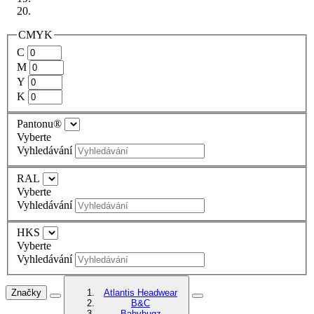
CMYK
C
M
Y
K
Pantonu®
Vyberte
Vyhledávání
RAL
Vyberte
Vyhledávání
HKS
Vyberte
Vyhledávání
Značky
Atlantis Headwear
B&C
Babybugz