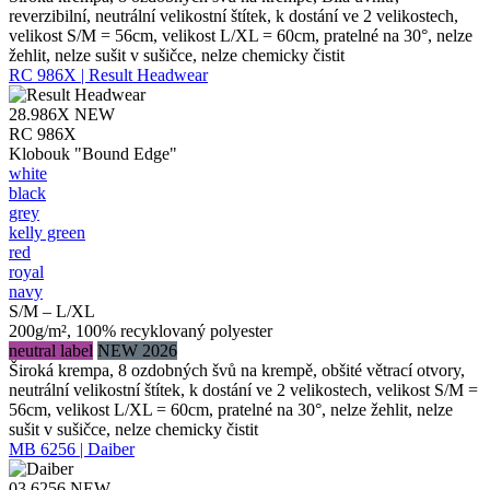
reverzibilní, neutrální velikostní štítek, k dostání ve 2 velikostech,
velikost S/M = 56cm, velikost L/XL = 60cm, pratelné na 30°, nelze
žehlit, nelze sušit v sušičce, nelze chemicky čistit
RC 986X | Result Headwear
28.986X
NEW
RC 986X
Klobouk "Bound Edge"
white
black
grey
kelly green
red
royal
navy
S/M – L/XL
200g/m², 100% recyklovaný polyester
neutral label
NEW 2026
Široká krempa, 8 ozdobných švů na krempě, obšité větrací otvory,
neutrální velikostní štítek, k dostání ve 2 velikostech, velikost S/M =
56cm, velikost L/XL = 60cm, pratelné na 30°, nelze žehlit, nelze
sušit v sušičce, nelze chemicky čistit
MB 6256 | Daiber
03.6256
NEW