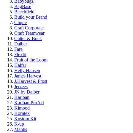
Babybugz
BagBase
Beechfield
Build your Brand
Clique
Craft Corporate
Craft Teamwear
Cutter & Buck
Daiber
Fare
Flexfit
Fruit of the Loom
Halfar
Helly Hansen
James Harvest
J.Harvest & Frost
Jerzees
JN by Daiber
Kariban
Kariban ProAct
Kimood
Korntex
Kustom Kit
K-up
Mantis