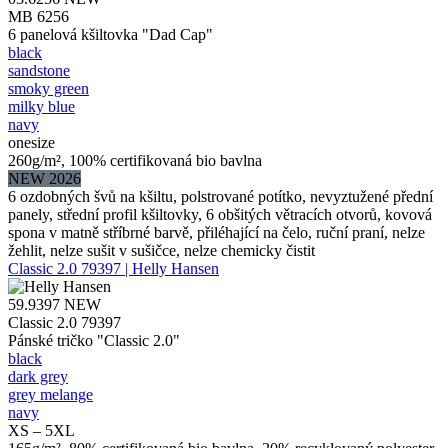
MB 6256
6 panelová kšiltovka "Dad Cap"
black
sandstone
smoky green
milky blue
navy
onesize
260g/m², 100% certifikovaná bio bavlna
NEW 2026
6 ozdobných švů na kšiltu, polstrované potítko, nevyztužené přední
panely, střední profil kšiltovky, 6 obšitých větracích otvorů, kovová
spona v matně stříbrné barvě, přiléhající na čelo, ruční praní, nelze
žehlit, nelze sušit v sušičce, nelze chemicky čistit
Classic 2.0 79397 | Helly Hansen
59.9397
NEW
Classic 2.0 79397
Pánské tričko "Classic 2.0"
black
dark grey
grey melange
navy
XS – 5XL