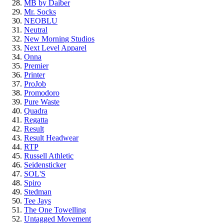
MB by Daiber
Mr. Socks
NEOBLU
Neutral
New Morning Studios
Next Level Apparel
Onna
Premier
Printer
ProJob
Promodoro
Pure Waste
Quadra
Regatta
Result
Result Headwear
RTP
Russell Athletic
Seidensticker
SOL'S
Spiro
Stedman
Tee Jays
The One Towelling
Untagged Movement