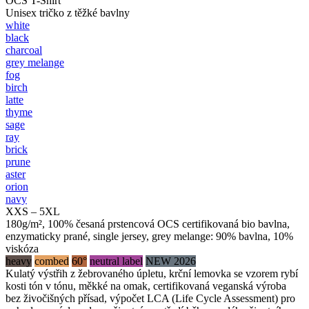
OCS T-Shirt
Unisex tričko z těžké bavlny
white
black
charcoal
grey melange
fog
birch
latte
thyme
sage
ray
brick
prune
aster
orion
navy
XXS – 5XL
180g/m², 100% česaná prstencová OCS certifikovaná bio bavlna,
enzymaticky prané, single jersey, grey melange: 90% bavlna, 10%
viskóza
heavy
combed
60°
neutral label
NEW 2026
Kulatý výstřih z žebrovaného úpletu, krční lemovka se vzorem rybí
kosti tón v tónu, měkké na omak, certifikovaná veganská výroba
bez živočišných přísad, výpočet LCA (Life Cycle Assessment) pro