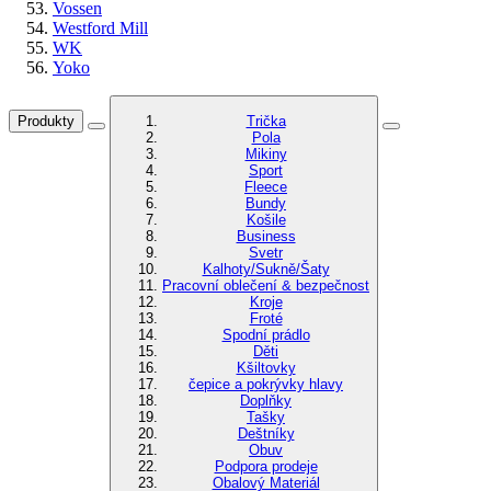
Vossen
Westford Mill
WK
Yoko
Produkty
Trička
Pola
Mikiny
Sport
Fleece
Bundy
Košile
Business
Svetr
Kalhoty/Sukně/Šaty
Pracovní oblečení & bezpečnost
Kroje
Froté
Spodní prádlo
Děti
Kšiltovky
čepice a pokrývky hlavy
Doplňky
Tašky
Deštníky
Obuv
Podpora prodeje
Obalový Materiál