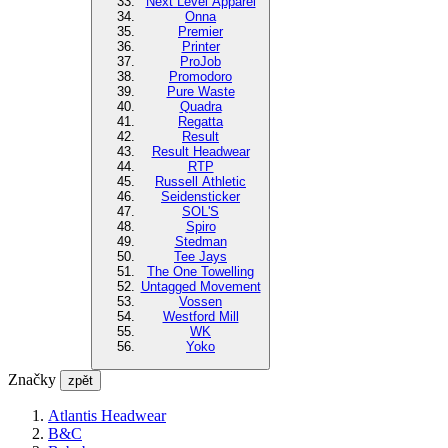
Next Level Apparel
Onna
Premier
Printer
ProJob
Promodoro
Pure Waste
Quadra
Regatta
Result
Result Headwear
RTP
Russell Athletic
Seidensticker
SOL'S
Spiro
Stedman
Tee Jays
The One Towelling
Untagged Movement
Vossen
Westford Mill
WK
Yoko
Značky
zpět
Atlantis Headwear
B&C