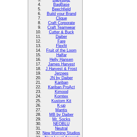
BagBase
Beechfield
Build your Brand
Clique
Craft Corporate
Craft Teamwear
Cutter & Buck
Daiber
Fare
Flexfit
Fruit of the Loom
Halfar
Helly Hansen
James Harvest
J.Harvest & Frost
Jerzees
JN by Daiber
Kariban
Kariban ProAct
Kimood
Korntex
Kustom Kit
K-up
Mantis
MB by Daiber
Mr. Socks
NEOBLU
Neutral
New Morning Studios