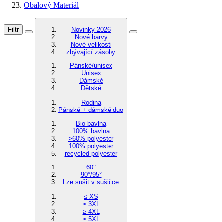
Obalový Materiál
Filtr
Novinky 2026
Nové barvy
Nové velikosti
zbývající zásoby
Pánské/unisex
Unisex
Dámské
Dětské
Rodina
Pánské + dámské duo
Bio-bavlna
100% bavlna
>60% polyester
100% polyester
recycled polyester
60°
90°/95°
Lze sušit v sušičce
≤ XS
≥ 3XL
≥ 4XL
≥ 5XL