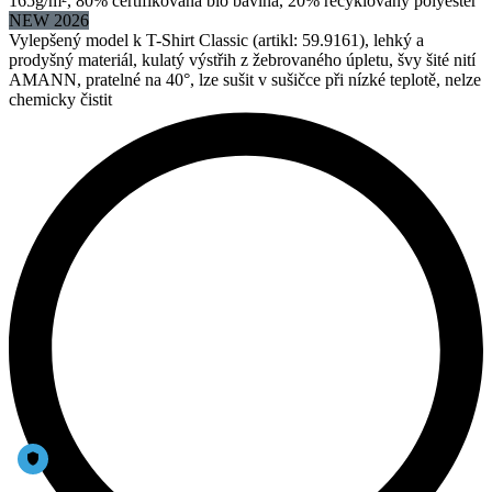
165g/m², 80% certifikovaná bio bavlna, 20% recyklovaný polyester
NEW 2026
Vylepšený model k T-Shirt Classic (artikl: 59.9161), lehký a
prodyšný materiál, kulatý výstřih z žebrovaného úpletu, švy šité nití
AMANN, pratelné na 40°, lze sušit v sušičce při nízké teplotě, nelze
chemicky čistit