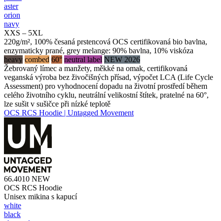
aster
orion
navy
XXS – 5XL
220g/m², 100% česaná prstencová OCS certifikovaná bio bavlna,
enzymaticky prané, grey melange: 90% bavlna, 10% viskóza
heavy
combed
60°
neutral label
NEW 2026
Žebrovaný límec a manžety, měkké na omak, certifikovaná
veganská výroba bez živočišných přísad, výpočet LCA (Life Cycle
Assessment) pro vyhodnocení dopadu na životní prostředí během
celého životního cyklu, neutrální velikostní štítek, pratelné na 60°,
lze sušit v sušičce při nízké teplotě
OCS RCS Hoodie | Untagged Movement
66.4010
NEW
OCS RCS Hoodie
Unisex mikina s kapucí
white
black