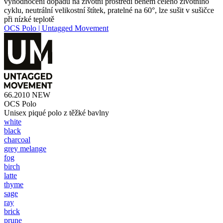
vyhodnocení dopadu na životní prostředí během celého životního
cyklu, neutrální velikostní štítek, pratelné na 60°, lze sušit v sušičce
při nízké teplotě
OCS Polo | Untagged Movement
66.2010
NEW
OCS Polo
Unisex piqué polo z těžké bavlny
white
black
charcoal
grey melange
fog
birch
latte
thyme
sage
ray
brick
prune