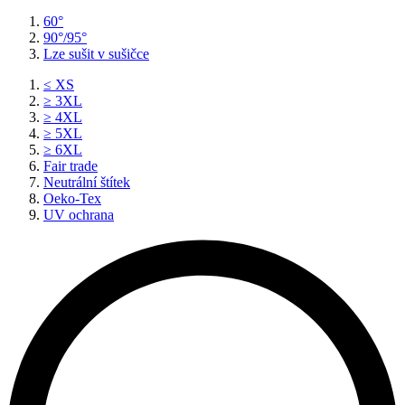
60°
90°/95°
Lze sušit v sušičce
≤ XS
≥ 3XL
≥ 4XL
≥ 5XL
≥ 6XL
Fair trade
Neutrální štítek
Oeko-Tex
UV ochrana