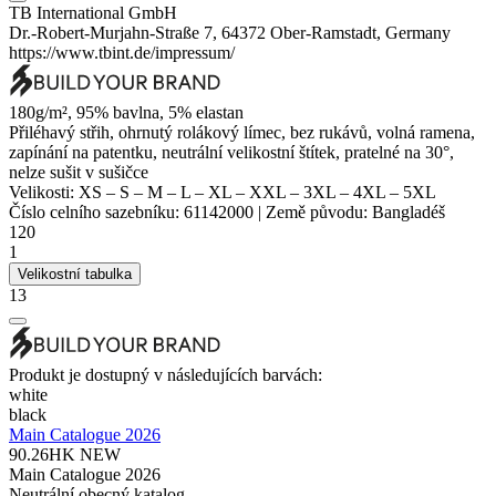
TB International GmbH
Dr.-Robert-Murjahn-Straße 7, 64372 Ober-Ramstadt, Germany
https://www.tbint.de/impressum/
180g/m², 95% bavlna, 5%
elastan
Přiléhavý střih, ohrnutý rolákový límec, bez rukávů, volná ramena,
zapínání na patentku,
neutrální velikostní štítek
, pratelné na 30°,
nelze sušit v sušičce
Velikosti:
XS
–
S
–
M
–
L
–
XL
–
XXL
–
3XL
–
4XL
–
5XL
Číslo celního sazebníku:
61142000
|
Země původu:
Bangladéš
120
1
Velikostní tabulka
13
Produkt je dostupný v následujících barvách:
white
black
Main Catalogue 2026
90.26HK
NEW
Main Catalogue 2026
Neutrální obecný katalog