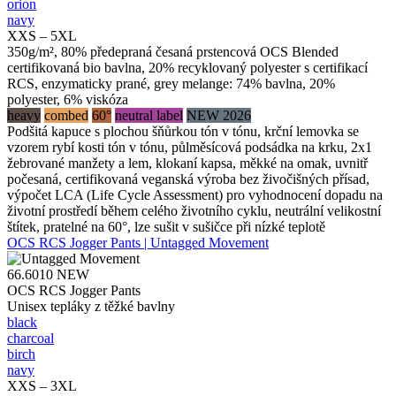
orion
navy
XXS – 5XL
350g/m², 80% předepraná česaná prstencová OCS Blended
certifikovaná bio bavlna, 20% recyklovaný polyester s certifikací
RCS, enzymaticky prané, grey melange: 74% bavlna, 20%
polyester, 6% viskóza
heavy
combed
60°
neutral label
NEW 2026
Podšitá kapuce s plochou šňůrkou tón v tónu, krční lemovka se
vzorem rybí kosti tón v tónu, půlměsícová podsádka na krku, 2x1
žebrované manžety a lem, klokaní kapsa, měkké na omak, uvnitř
počesaná, certifikovaná veganská výroba bez živočišných přísad,
výpočet LCA (Life Cycle Assessment) pro vyhodnocení dopadu na
životní prostředí během celého životního cyklu, neutrální velikostní
štítek, pratelné na 60°, lze sušit v sušičce při nízké teplotě
OCS RCS Jogger Pants | Untagged Movement
66.6010
NEW
OCS RCS Jogger Pants
Unisex tepláky z těžké bavlny
black
charcoal
birch
navy
XXS – 3XL