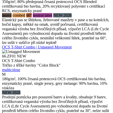
350g/m², 80% předepraná česaná prstencová OCS Blended
certifikovaná bio bavlna, 20% recyklovaný polyester s certifikací
RCS, enzymaticky prané
heavy
combed
60°
neutral label
NEW 2026
Elastický pas se šňůrkou, žebrované manžety v pase a na kotnících,
boční kapsy, měkké na omak, uvnitř počesaná, certifikovaná
veganská výroba bez živočišných přísad, výpočet LCA (Life Cycle
Assessment) pro vyhodnocení dopadu na životní prostředí během
celého životního cyklu, neutrální velikostní štítek, pratelné na 60°,
lze sušit v sušičce při nízké teplotě
OCS T-Shirt Combo | Untagged Movement
66.ZF01
NEW
OCS T-Shirt Combo
Tričko z těžké bavlny "Color Block"
multicolour
M
180g/m², 100% česaná prstencová OCS certifikovaná bio bavlna,
enzymaticky prané, single jersey, grey melange: 90% bavlna, 10%
viskóza
NEW 2026
Prodejní pomůcka pro posuzení barev a kvality, obsahuje 9 barev,
certifikovaná veganská výroba bez živočišných přísad, výpočet
LCA (Life Cycle Assessment) pro vyhodnocení dopadu na životní
prostředí během celého životního cyklu, pratelné na 30°, nelze sušit