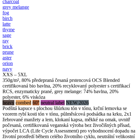
charcoal
grey melange
fog
birch
latte
thyme
sage
ray
brick
prune
aster
orion
navy
XXS – 5XL
350g/m², 80% předepraná česaná prstencová OCS Blended
certifikovaná bio bavlna, 20% recyklovaný polyester s certifikací
RCS, enzymaticky prané, grey melange: 74% bavlna, 20%
polyester, 6% viskóza
heavy
combed
60°
neutral label
NEW 2026
Podšitá kapuce s plochou šňůrkou tón v tónu, krční lemovka se
vzorem rybí kosti tón v tónu, půlměsícová podsádka na krku, 2x1
žebrované manžety a lem, klokaní kapsa, měkké na omak, uvnitř
počesaná, certifikovaná veganská výroba bez živočišných přísad,
výpočet LCA (Life Cycle Assessment) pro vyhodnocení dopadu na
životní prostředí během celého životního cyklu, neutrální velikostní