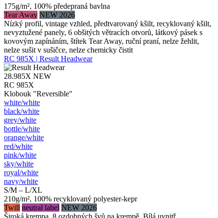
175g/m², 100% předepraná bavlna
Tear Away
NEW 2026
Nízký profil, vintage vzhled, předtvarovaný kšilt, recyklovaný kšilt,
nevyztužené panely, 6 obšitých větracích otvorů, látkový pásek s
kovovým zapínáním, štítek Tear Away, ruční praní, nelze žehlit,
nelze sušit v sušičce, nelze chemicky čistit
RC 985X | Result Headwear
28.985X
NEW
RC 985X
Klobouk "Reversible"
white/​white
black/​white
grey/​white
bottle/​white
orange/​white
red/​white
pink/​white
sky/​white
royal/​white
navy/​white
S/M – L/XL
210g/m², 100% recyklovaný polyester-kepr
Twill
neutral label
NEW 2026
Široká krempa, 8 ozdobných švů na krempě, Bílá uvnitř,