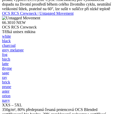
dopadu na životní prostředí během celého životního cyklu, neutrální
velikostní štítek, pratelné na 60°, lze sušit v sušičce při nízké teplotě
OCS RCS Crewneck | Untagged Movement
66.3010
NEW
OCS RCS Crewneck
Těžká unisex mikina
white
black
charcoal
grey melange
fog
birch
latte
thyme
sage
ray
brick
prune
aster
orion
navy
XXS – 5XL
350g/m², 80% předepraná česaná prstencová OCS Blended