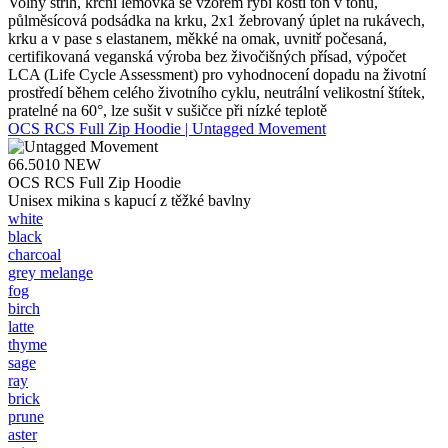
Volný střih, krční lemovka se vzorem rybí kosti tón v tónu,
půlměsícová podsádka na krku, 2x1 žebrovaný úplet na rukávech,
krku a v pase s elastanem, měkké na omak, uvnitř počesaná,
certifikovaná veganská výroba bez živočišných přísad, výpočet
LCA (Life Cycle Assessment) pro vyhodnocení dopadu na životní
prostředí během celého životního cyklu, neutrální velikostní štítek,
pratelné na 60°, lze sušit v sušičce při nízké teplotě
OCS RCS Full Zip Hoodie | Untagged Movement
66.5010
NEW
OCS RCS Full Zip Hoodie
Unisex mikina s kapucí z těžké bavlny
white
black
charcoal
grey melange
fog
birch
latte
thyme
sage
ray
brick
prune
aster