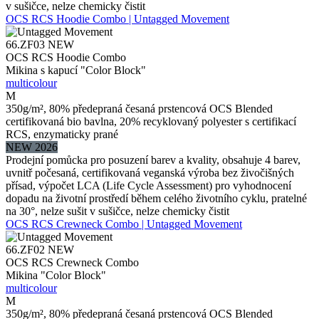
v sušičce, nelze chemicky čistit
OCS RCS Hoodie Combo | Untagged Movement
66.ZF03
NEW
OCS RCS Hoodie Combo
Mikina s kapucí "Color Block"
multicolour
M
350g/m², 80% předepraná česaná prstencová OCS Blended
certifikovaná bio bavlna, 20% recyklovaný polyester s certifikací
RCS, enzymaticky prané
NEW 2026
Prodejní pomůcka pro posuzení barev a kvality, obsahuje 4 barev,
uvnitř počesaná, certifikovaná veganská výroba bez živočišných
přísad, výpočet LCA (Life Cycle Assessment) pro vyhodnocení
dopadu na životní prostředí během celého životního cyklu, pratelné
na 30°, nelze sušit v sušičce, nelze chemicky čistit
OCS RCS Crewneck Combo | Untagged Movement
66.ZF02
NEW
OCS RCS Crewneck Combo
Mikina "Color Block"
multicolour
M
350g/m², 80% předepraná česaná prstencová OCS Blended