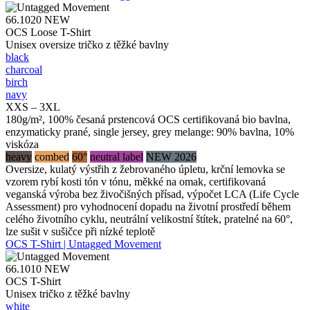
66.1020
NEW
OCS Loose T-Shirt
Unisex oversize tričko z těžké bavlny
black
charcoal
birch
navy
XXS – 3XL
180g/m², 100% česaná prstencová OCS certifikovaná bio bavlna,
enzymaticky prané, single jersey, grey melange: 90% bavlna, 10%
viskóza
heavy
combed
60°
neutral label
NEW 2026
Oversize, kulatý výstřih z žebrovaného úpletu, krční lemovka se
vzorem rybí kosti tón v tónu, měkké na omak, certifikovaná
veganská výroba bez živočišných přísad, výpočet LCA (Life Cycle
Assessment) pro vyhodnocení dopadu na životní prostředí během
celého životního cyklu, neutrální velikostní štítek, pratelné na 60°,
lze sušit v sušičce při nízké teplotě
OCS T-Shirt | Untagged Movement
66.1010
NEW
OCS T-Shirt
Unisex tričko z těžké bavlny
white