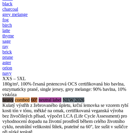
black
charcoal
grey melange
fog
birch
latte
thyme
sage
ray
brick
prune
aster
orion
navy
XXS – 5XL
180g/m², 100% česaná prstencová OCS certifikovaná bio bavlna,
enzymaticky prané, single jersey, grey melange: 90% bavlna, 10%
viskóza
heavy
combed
60°
neutral label
NEW 2026
Kulatý výstřih z žebrovaného úpletu, krční lemovka se vzorem rybí
kosti tón v tónu, měkké na omak, certifikovaná veganská výroba
bez živočišných přísad, výpočet LCA (Life Cycle Assessment) pro
vyhodnocení dopadu na životní prostředí během celého životního
cyklu, neutrální velikostní štítek, pratelné na 60°, lze sušit v sušičce
při nízké teplotě