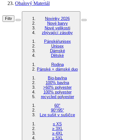
Obalový Materiál
Filtr
Novinky 2026
Nové barvy
Nové velikosti
zbývající zásoby
Pánské/unisex
Unisex
Dámské
Dětské
Rodina
Pánské + dámské duo
Bio-bavlna
100% bavlna
>60% polyester
100% polyester
recycled polyester
60°
90°/95°
Lze sušit v sušičce
≤ XS
≥ 3XL
≥ 4XL
≥ 5XL