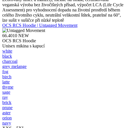
veganská výroba bez živočišných přísad, výpočet LCA (Life Cycle
Assessment) pro vyhodnocení dopadu na životní prostředí během
celého životního cyklu, neutrální velikostní štítek, pratelné na 60°,
lze sušit v sušičce při nízké teplotě
OCS RCS Hoodie | Untagged Movement
66.4010
NEW
OCS RCS Hoodie
Unisex mikina s kapucí
white
black
charcoal
grey melange
fog
birch
latte
thyme
sage
ray
brick
prune
aster
orion
navy