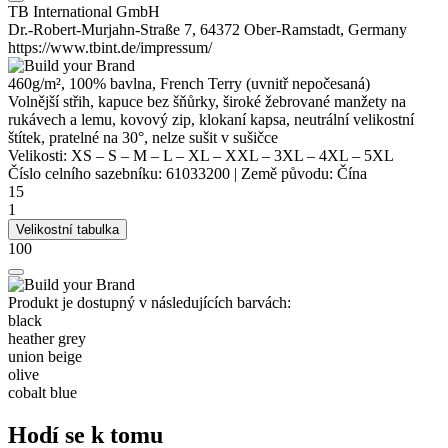
TB International GmbH
Dr.-Robert-Murjahn-Straße 7, 64372 Ober-Ramstadt, Germany
https://www.tbint.de/impressum/
460g/m², 100% bavlna,
French Terry
(uvnitř nepočesaná)
Volnější střih, kapuce bez šňůrky, široké žebrované manžety na
rukávech a lemu, kovový zip,
klokaní kapsa
,
neutrální velikostní
štítek
, pratelné na 30°, nelze sušit v sušičce
Velikosti:
XS
–
S
–
M
–
L
–
XL
–
XXL
–
3XL
–
4XL
–
5XL
Číslo celního sazebníku:
61033200
|
Země původu:
Čína
15
1
Velikostní tabulka
100
Produkt je dostupný v následujících barvách:
black
heather grey
union beige
olive
cobalt blue
Hodí se k tomu