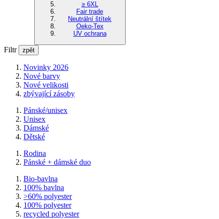
≥ 6XL
Fair trade
Neutrální štítek
Oeko-Tex
UV ochrana
Filtr
zpět
Novinky 2026
Nové barvy
Nové velikosti
zbývající zásoby
Pánské/unisex
Unisex
Dámské
Dětské
Rodina
Pánské + dámské duo
Bio-bavlna
100% bavlna
>60% polyester
100% polyester
recycled polyester