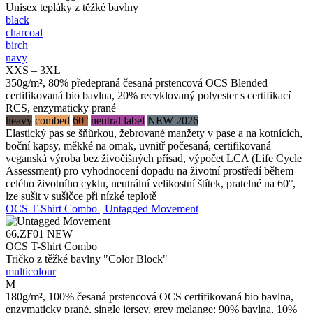
Unisex tepláky z těžké bavlny
black
charcoal
birch
navy
XXS – 3XL
350g/m², 80% předepraná česaná prstencová OCS Blended
certifikovaná bio bavlna, 20% recyklovaný polyester s certifikací
RCS, enzymaticky prané
heavy
combed
60°
neutral label
NEW 2026
Elastický pas se šňůrkou, žebrované manžety v pase a na kotnících,
boční kapsy, měkké na omak, uvnitř počesaná, certifikovaná
veganská výroba bez živočišných přísad, výpočet LCA (Life Cycle
Assessment) pro vyhodnocení dopadu na životní prostředí během
celého životního cyklu, neutrální velikostní štítek, pratelné na 60°,
lze sušit v sušičce při nízké teplotě
OCS T-Shirt Combo | Untagged Movement
66.ZF01
NEW
OCS T-Shirt Combo
Tričko z těžké bavlny "Color Block"
multicolour
M
180g/m², 100% česaná prstencová OCS certifikovaná bio bavlna,
enzymaticky prané, single jersey, grey melange: 90% bavlna, 10%