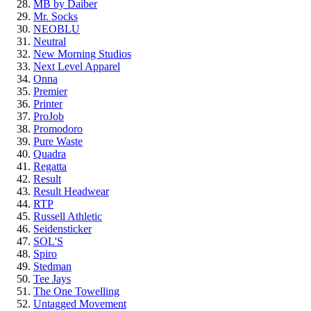
MB by Daiber
Mr. Socks
NEOBLU
Neutral
New Morning Studios
Next Level Apparel
Onna
Premier
Printer
ProJob
Promodoro
Pure Waste
Quadra
Regatta
Result
Result Headwear
RTP
Russell Athletic
Seidensticker
SOL'S
Spiro
Stedman
Tee Jays
The One Towelling
Untagged Movement