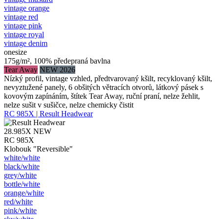
vintage orange
vintage red
vintage pink
vintage royal
vintage denim
onesize
175g/m², 100% předepraná bavlna
Tear Away
NEW 2026
Nízký profil, vintage vzhled, předtvarovaný kšilt, recyklovaný kšilt,
nevyztužené panely, 6 obšitých větracích otvorů, látkový pásek s
kovovým zapínáním, štítek Tear Away, ruční praní, nelze žehlit,
nelze sušit v sušičce, nelze chemicky čistit
RC 985X | Result Headwear
28.985X
NEW
RC 985X
Klobouk "Reversible"
white/​white
black/​white
grey/​white
bottle/​white
orange/​white
red/​white
pink/​white