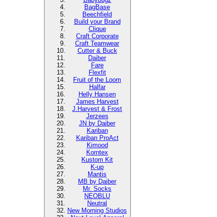
BagBase
Beechfield
Build your Brand
Clique
Craft Corporate
Craft Teamwear
Cutter & Buck
Daiber
Fare
Flexfit
Fruit of the Loom
Halfar
Helly Hansen
James Harvest
J.Harvest & Frost
Jerzees
JN by Daiber
Kariban
Kariban ProAct
Kimood
Korntex
Kustom Kit
K-up
Mantis
MB by Daiber
Mr. Socks
NEOBLU
Neutral
New Morning Studios