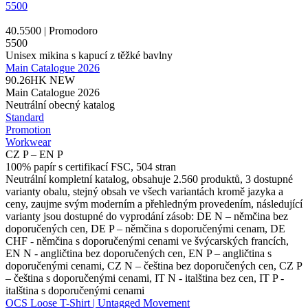
5500
40.5500 | Promodoro
5500
Unisex mikina s kapucí z těžké bavlny
Main Catalogue 2026
90.26HK
NEW
Main Catalogue 2026
Neutrální obecný katalog
Standard
Promotion
Workwear
CZ P – EN P
100% papír s certifikací FSC, 504 stran
Neutrální kompletní katalog, obsahuje 2.560 produktů, 3 dostupné
varianty obalu, stejný obsah ve všech variantách kromě jazyka a
ceny, zaujme svým moderním a přehledným provedením, následující
varianty jsou dostupné do vyprodání zásob: DE N – němčina bez
doporučených cen, DE P – němčina s doporučenými cenam, DE
CHF - němčina s doporučenými cenami ve švýcarských francích,
EN N - angličtina bez doporučených cen, EN P – angličtina s
doporučenými cenami, CZ N – čeština bez doporučených cen, CZ P
– čeština s doporučenými cenami, IT N - italština bez cen, IT P -
italština s doporučenými cenami
OCS Loose T-Shirt | Untagged Movement