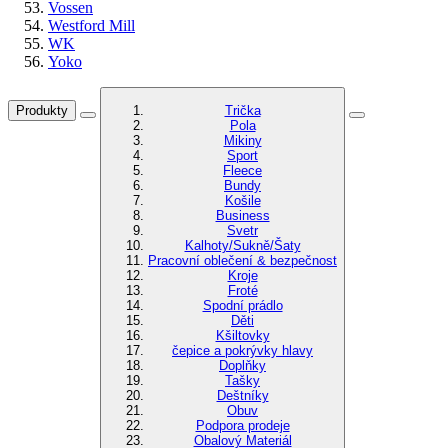
Vossen
Westford Mill
WK
Yoko
Produkty
Trička
Pola
Mikiny
Sport
Fleece
Bundy
Košile
Business
Svetr
Kalhoty/Sukně/Šaty
Pracovní oblečení & bezpečnost
Kroje
Froté
Spodní prádlo
Děti
Kšiltovky
čepice a pokrývky hlavy
Doplňky
Tašky
Deštníky
Obuv
Podpora prodeje
Obalový Materiál