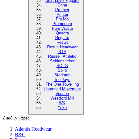
Next Level Apparel
Onna
Premier
Printer
ProJob
Promodoro
Pure Waste
Quadra
Regatta
Result
Result Headwear
RTP
Russell Athletic
Seidensticker
SOL'S
Spiro
Stedman
Tee Jays
The One Towelling
Untagged Movement
Vossen
Westford Mill
WK
Yoko
Značky
zpět
Atlantis Headwear
B&C