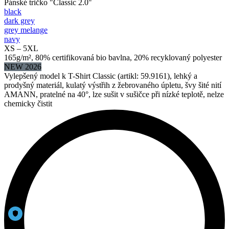
Pánské tričko "Classic 2.0"
black
dark grey
grey melange
navy
XS – 5XL
165g/m², 80% certifikovaná bio bavlna, 20% recyklovaný polyester
NEW 2026
Vylepšený model k T-Shirt Classic (artikl: 59.9161), lehký a
prodyšný materiál, kulatý výstřih z žebrovaného úpletu, švy šité nití
AMANN, pratelné na 40°, lze sušit v sušičce při nízké teplotě, nelze
chemicky čistit