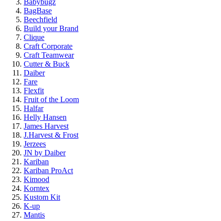
Babybugz
BagBase
Beechfield
Build your Brand
Clique
Craft Corporate
Craft Teamwear
Cutter & Buck
Daiber
Fare
Flexfit
Fruit of the Loom
Halfar
Helly Hansen
James Harvest
J.Harvest & Frost
Jerzees
JN by Daiber
Kariban
Kariban ProAct
Kimood
Korntex
Kustom Kit
K-up
Mantis