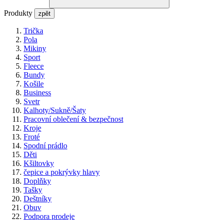
Produkty
zpět
Trička
Pola
Mikiny
Sport
Fleece
Bundy
Košile
Business
Svetr
Kalhoty/Sukně/Šaty
Pracovní oblečení & bezpečnost
Kroje
Froté
Spodní prádlo
Děti
Kšiltovky
čepice a pokrývky hlavy
Doplňky
Tašky
Deštníky
Obuv
Podpora prodeje