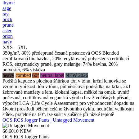
thyme
sage
ray
brick
prune
aster
orion
navy
XXS – 5XL
350g/m², 80% předepraná česaná prstencová OCS Blended
certifikovaná bio bavlna, 20% recyklovaný polyester s certifikací
RCS, enzymaticky prané, grey melange: 74% bavlna, 20%
polyester, 6% viskóza
heavy
combed
60°
neutral label
NEW 2026
Podšitá kapuce s plochou šňůrkou tón v tónu, krční lemovka se
vzorem rybí kosti tón v tónu, půlměsícová podsádka na krku, 2x1
žebrované manžety a lem, klokaní kapsa, měkké na omak, uvnitř
počesaná, certifikovaná veganská výroba bez živočišných přísad,
výpočet LCA (Life Cycle Assessment) pro vyhodnocení dopadu na
životní prostředí během celého životního cyklu, neutrální velikostní
štítek, pratelné na 60°, lze sušit v sušičce při nízké teplotě
OCS RCS Jogger Pants | Untagged Movement
66.6010
NEW
OCS RCS Jogger Pants