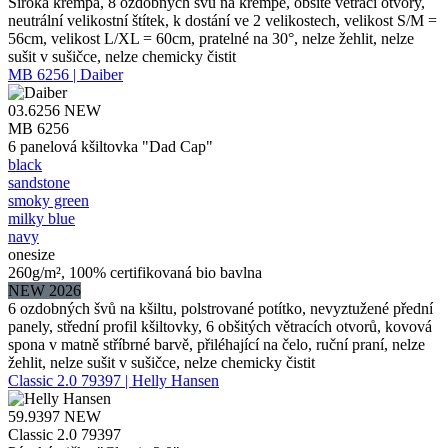
Široká krempa, 8 ozdobných švů na krempě, obšité větrací otvory,
neutrální velikostní štítek, k dostání ve 2 velikostech, velikost S/M =
56cm, velikost L/XL = 60cm, pratelné na 30°, nelze žehlit, nelze
sušit v sušičce, nelze chemicky čistit
MB 6256 | Daiber
03.6256
NEW
MB 6256
6 panelová kšiltovka "Dad Cap"
black
sandstone
smoky green
milky blue
navy
onesize
260g/m², 100% certifikovaná bio bavlna
NEW 2026
6 ozdobných švů na kšiltu, polstrované potítko, nevyztužené přední
panely, střední profil kšiltovky, 6 obšitých větracích otvorů, kovová
spona v matně stříbrné barvě, přiléhající na čelo, ruční praní, nelze
žehlit, nelze sušit v sušičce, nelze chemicky čistit
Classic 2.0 79397 | Helly Hansen
59.9397
NEW
Classic 2.0 79397