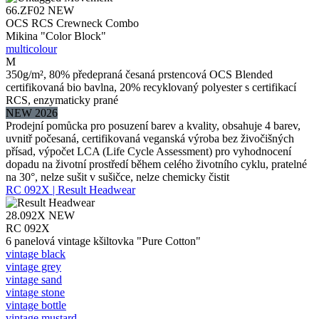
66.ZF02
NEW
OCS RCS Crewneck Combo
Mikina "Color Block"
multicolour
M
350g/m², 80% předepraná česaná prstencová OCS Blended
certifikovaná bio bavlna, 20% recyklovaný polyester s certifikací
RCS, enzymaticky prané
NEW 2026
Prodejní pomůcka pro posuzení barev a kvality, obsahuje 4 barev,
uvnitř počesaná, certifikovaná veganská výroba bez živočišných
přísad, výpočet LCA (Life Cycle Assessment) pro vyhodnocení
dopadu na životní prostředí během celého životního cyklu, pratelné
na 30°, nelze sušit v sušičce, nelze chemicky čistit
RC 092X | Result Headwear
28.092X
NEW
RC 092X
6 panelová vintage kšiltovka "Pure Cotton"
vintage black
vintage grey
vintage sand
vintage stone
vintage bottle
vintage mustard