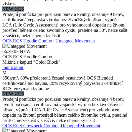
viskóza
NEW 2026
Prodejní pomůcka pro posuzení barev a kvality, obsahuje 9 barev,
certifikovaná veganská výroba bez živočišných přísad, výpočet
LCA (Life Cycle Assessment) pro vyhodnocení dopadu na životní
prostředí během celého životního cyklu, pratelné na 30°, nelze sušit
v sušičce, nelze chemicky čistit
OCS RCS Hoodie Combo | Untagged Movement
66.ZF03
NEW
OCS RCS Hoodie Combo
Mikina s kapucí "Color Block"
multicolour
M
350g/m², 80% předepraná česaná prstencová OCS Blended
certifikovaná bio bavlna, 20% recyklovaný polyester s certifikací
RCS, enzymaticky prané
NEW 2026
Prodejní pomůcka pro posuzení barev a kvality, obsahuje 4 barev,
uvnitř počesaná, certifikovaná veganská výroba bez živočišných
přísad, výpočet LCA (Life Cycle Assessment) pro vyhodnocení
dopadu na životní prostředí během celého životního cyklu, pratelné
na 30°, nelze sušit v sušičce, nelze chemicky čistit
OCS RCS Crewneck Combo | Untagged Movement