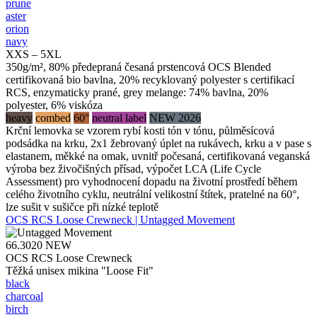
prune
aster
orion
navy
XXS – 5XL
350g/m², 80% předepraná česaná prstencová OCS Blended
certifikovaná bio bavlna, 20% recyklovaný polyester s certifikací
RCS, enzymaticky prané, grey melange: 74% bavlna, 20%
polyester, 6% viskóza
heavy
combed
60°
neutral label
NEW 2026
Krční lemovka se vzorem rybí kosti tón v tónu, půlměsícová
podsádka na krku, 2x1 žebrovaný úplet na rukávech, krku a v pase s
elastanem, měkké na omak, uvnitř počesaná, certifikovaná veganská
výroba bez živočišných přísad, výpočet LCA (Life Cycle
Assessment) pro vyhodnocení dopadu na životní prostředí během
celého životního cyklu, neutrální velikostní štítek, pratelné na 60°,
lze sušit v sušičce při nízké teplotě
OCS RCS Loose Crewneck | Untagged Movement
66.3020
NEW
OCS RCS Loose Crewneck
Těžká unisex mikina "Loose Fit"
black
charcoal
birch