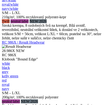
sky/​white
royal/​white
navy/​white
S/M – L/XL
210g/m², 100% recyklovaný polyester-kepr
Twill
neutral label
NEW 2026
Široká krempa, 8 ozdobných švů na krempě, Bílá uvnitř,
reverzibilní, neutrální velikostní štítek, k dostání ve 2 velikostech,
velikost S/M = 56cm, velikost L/XL = 60cm, pratelné na 30°, nelze
žehlit, nelze sušit v sušičce, nelze chemicky čistit
RC 986X | Result Headwear
28.986X
NEW
RC 986X
Klobouk "Bound Edge"
white
black
grey
kelly green
red
royal
navy
S/M – L/XL
200g/m², 100% recyklovaný polyester
neutral label
NEW 2026