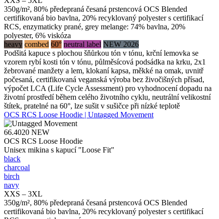
XXS – 5XL
350g/m², 80% předepraná česaná prstencová OCS Blended
certifikovaná bio bavlna, 20% recyklovaný polyester s certifikací
RCS, enzymaticky prané, grey melange: 74% bavlna, 20%
polyester, 6% viskóza
heavy
combed
60°
neutral label
NEW 2026
Podšitá kapuce s plochou šňůrkou tón v tónu, krční lemovka se
vzorem rybí kosti tón v tónu, půlměsícová podsádka na krku, 2x1
žebrované manžety a lem, klokaní kapsa, měkké na omak, uvnitř
počesaná, certifikovaná veganská výroba bez živočišných přísad,
výpočet LCA (Life Cycle Assessment) pro vyhodnocení dopadu na
životní prostředí během celého životního cyklu, neutrální velikostní
štítek, pratelné na 60°, lze sušit v sušičce při nízké teplotě
OCS RCS Loose Hoodie | Untagged Movement
66.4020
NEW
OCS RCS Loose Hoodie
Unisex mikina s kapucí "Loose Fit"
black
charcoal
birch
navy
XXS – 3XL
350g/m², 80% předepraná česaná prstencová OCS Blended
certifikovaná bio bavlna, 20% recyklovaný polyester s certifikací