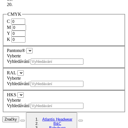
CMYK
C
M
Y
K
Pantonu®
Vyberte
Vyhledávání
RAL
Vyberte
Vyhledávání
HKS
Vyberte
Vyhledávání
Značky
Atlantis Headwear
B&C
Babybugz