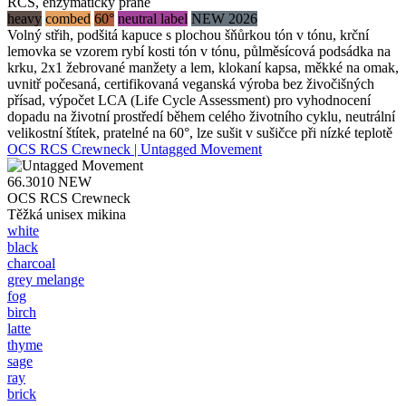
RCS, enzymaticky prané
heavy
combed
60°
neutral label
NEW 2026
Volný střih, podšitá kapuce s plochou šňůrkou tón v tónu, krční
lemovka se vzorem rybí kosti tón v tónu, půlměsícová podsádka na
krku, 2x1 žebrované manžety a lem, klokaní kapsa, měkké na omak,
uvnitř počesaná, certifikovaná veganská výroba bez živočišných
přísad, výpočet LCA (Life Cycle Assessment) pro vyhodnocení
dopadu na životní prostředí během celého životního cyklu, neutrální
velikostní štítek, pratelné na 60°, lze sušit v sušičce při nízké teplotě
OCS RCS Crewneck | Untagged Movement
66.3010
NEW
OCS RCS Crewneck
Těžká unisex mikina
white
black
charcoal
grey melange
fog
birch
latte
thyme
sage
ray
brick