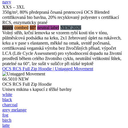
navy
XXS – 3XL
350g/m², 80% předepraná česaná prstencová OCS Blended
certifikovaná bio bavlna, 20% recyklovaný polyester s certifikací
RCS, enzymaticky prané
heavy
combed
60°
neutral label
NEW 2026
Volný střih, krční lemovka se vzorem rybí kosti tón v tónu,
půlměsícová podsádka na krku, 2x1 žebrovaný úplet na rukávech,
krku a v pase s elastanem, měkké na omak, uvnitř počesaná,
certifikovaná veganská výroba bez živočišných přísad, výpočet
LCA (Life Cycle Assessment) pro vyhodnocení dopadu na životní
prostředí během celého životního cyklu, neutrální velikostní štítek,
pratelné na 60°, lze sušit v sušičce při nízké teplotě
OCS RCS Full Zip Hoodie | Untagged Movement
66.5010
NEW
OCS RCS Full Zip Hoodie
Unisex mikina s kapucí z těžké bavlny
white
black
charcoal
grey melange
fog
birch
latte