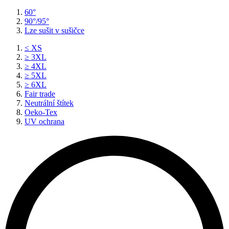
60°
90°/95°
Lze sušit v sušičce
≤ XS
≥ 3XL
≥ 4XL
≥ 5XL
≥ 6XL
Fair trade
Neutrální štítek
Oeko-Tex
UV ochrana