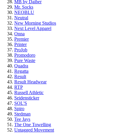
MB by Daiber
Mr. Socks
NEOBLU
Neutral
New Morning Studios
Next Level Apparel
Onna
Premier
Printer
ProJob
Promodoro
Pure Waste
Quadra
Regatta
Result
Result Headwear
RTP
Russell Athletic
Seidensticker
SOL'S
Spiro
Stedman
Tee Jays
The One Towelling
Untagged Movement