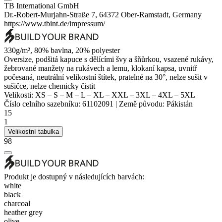
TB International GmbH
Dr.-Robert-Murjahn-Straße 7, 64372 Ober-Ramstadt, Germany
https://www.tbint.de/impressum/
330g/m², 80% bavlna, 20%
polyester
Oversize, podšitá kapuce s dělícími švy a šňůrkou,
vsazené rukávy
,
žebrované manžety na rukávech a lemu,
klokaní kapsa
, uvnitř
počesaná,
neutrální velikostní štítek
, pratelné na 30°, nelze sušit v
sušičce, nelze chemicky čistit
Velikosti:
XS
–
S
–
M
–
L
–
XL
–
XXL
–
3XL
–
4XL
–
5XL
Číslo celního sazebníku:
61102091
|
Země původu:
Pákistán
15
1
Velikostní tabulka
98
Produkt je dostupný v následujících barvách:
white
black
charcoal
heather grey
olive