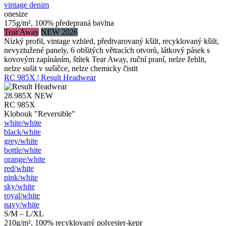
vintage denim
onesize
175g/m², 100% předepraná bavlna
Tear Away
NEW 2026
Nízký profil, vintage vzhled, předtvarovaný kšilt, recyklovaný kšilt,
nevyztužené panely, 6 obšitých větracích otvorů, látkový pásek s
kovovým zapínáním, štítek Tear Away, ruční praní, nelze žehlit,
nelze sušit v sušičce, nelze chemicky čistit
RC 985X | Result Headwear
28.985X
NEW
RC 985X
Klobouk "Reversible"
white/​white
black/​white
grey/​white
bottle/​white
orange/​white
red/​white
pink/​white
sky/​white
royal/​white
navy/​white
S/M – L/XL
210g/m², 100% recyklovaný polyester-kepr