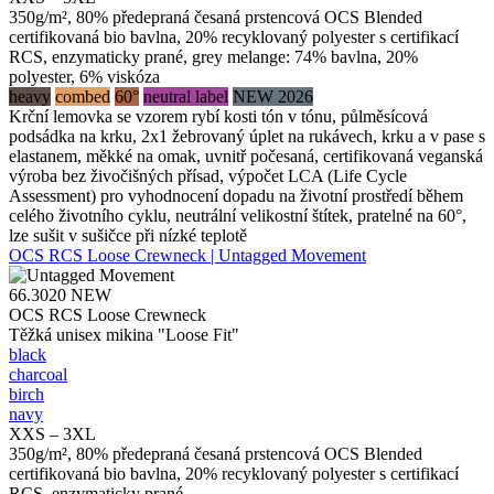
350g/m², 80% předepraná česaná prstencová OCS Blended
certifikovaná bio bavlna, 20% recyklovaný polyester s certifikací
RCS, enzymaticky prané, grey melange: 74% bavlna, 20%
polyester, 6% viskóza
heavy
combed
60°
neutral label
NEW 2026
Krční lemovka se vzorem rybí kosti tón v tónu, půlměsícová
podsádka na krku, 2x1 žebrovaný úplet na rukávech, krku a v pase s
elastanem, měkké na omak, uvnitř počesaná, certifikovaná veganská
výroba bez živočišných přísad, výpočet LCA (Life Cycle
Assessment) pro vyhodnocení dopadu na životní prostředí během
celého životního cyklu, neutrální velikostní štítek, pratelné na 60°,
lze sušit v sušičce při nízké teplotě
OCS RCS Loose Crewneck | Untagged Movement
66.3020
NEW
OCS RCS Loose Crewneck
Těžká unisex mikina "Loose Fit"
black
charcoal
birch
navy
XXS – 3XL
350g/m², 80% předepraná česaná prstencová OCS Blended
certifikovaná bio bavlna, 20% recyklovaný polyester s certifikací
RCS, enzymaticky prané