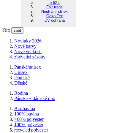
≥ 6XL
Fair trade
Neutrální štítek
Oeko-Tex
UV ochrana
Filtr
zpět
Novinky 2026
Nové barvy
Nové velikosti
zbývající zásoby
Pánské/unisex
Unisex
Dámské
Dětské
Rodina
Pánské + dámské duo
Bio-bavlna
100% bavlna
>60% polyester
100% polyester
recycled polyester