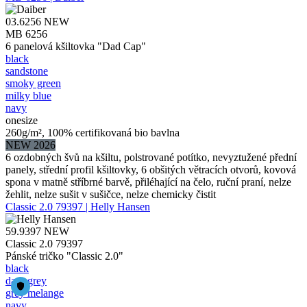
03.6256
NEW
MB 6256
6 panelová kšiltovka "Dad Cap"
black
sandstone
smoky green
milky blue
navy
onesize
260g/m², 100% certifikovaná bio bavlna
NEW 2026
6 ozdobných švů na kšiltu, polstrované potítko, nevyztužené přední
panely, střední profil kšiltovky, 6 obšitých větracích otvorů, kovová
spona v matně stříbrné barvě, přiléhající na čelo, ruční praní, nelze
žehlit, nelze sušit v sušičce, nelze chemicky čistit
Classic 2.0 79397 | Helly Hansen
59.9397
NEW
Classic 2.0 79397
Pánské tričko "Classic 2.0"
black
dark grey
grey melange
navy