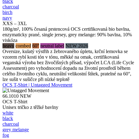
black
charcoal
birch
navy
XXS – 3XL
180g/m², 100% česaná prstencová OCS certifikovaná bio bavlna,
enzymaticky prané, single jersey, grey melange: 90% bavlna, 10%
viskóza
heavy
combed
60°
neutral label
NEW 2026
Oversize, kulatý výstřih z žebrovaného úpletu, krční lemovka se
vzorem rybí kosti tón v tónu, měkké na omak, certifikovaná
veganská výroba bez živočišných přísad, výpočet LCA (Life Cycle
Assessment) pro vyhodnocení dopadu na životní prostředí během
celého životního cyklu, neutrální velikostní štítek, pratelné na 60°,
lze sušit v sušičce při nízké teplotě
OCS T-Shirt | Untagged Movement
66.1010
NEW
OCS T-Shirt
Unisex tričko z těžké bavlny
white
black
charcoal
grey melange
fog