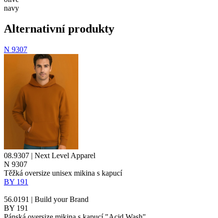
navy
Alternativní produkty
N 9307
08.9307 | Next Level Apparel
N 9307
Těžká oversize unisex mikina s kapucí
BY 191
56.0191 | Build your Brand
BY 191
Pánská oversize mikina s kapucí "Acid Wash"