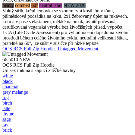
heavy
combed
60°
neutral label
NEW 2026
Volný střih, krční lemovka se vzorem rybí kosti tón v tónu,
půlměsícová podsádka na krku, 2x1 žebrovaný úplet na rukávech,
krku a v pase s elastanem, měkké na omak, uvnitř počesaná,
certifikovaná veganská výroba bez živočišných přísad, výpočet
LCA (Life Cycle Assessment) pro vyhodnocení dopadu na životní
prostředí během celého životního cyklu, neutrální velikostní štítek,
pratelné na 60°, lze sušit v sušičce při nízké teplotě
OCS RCS Full Zip Hoodie | Untagged Movement
66.5010
NEW
OCS RCS Full Zip Hoodie
Unisex mikina s kapucí z těžké bavlny
white
black
charcoal
grey melange
fog
birch
latte
thyme
sage
ray
brick