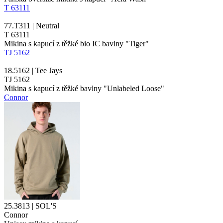
T 63111
77.T311 | Neutral
T 63111
Mikina s kapucí z těžké bio IC bavlny "Tiger"
TJ 5162
18.5162 | Tee Jays
TJ 5162
Mikina s kapucí z těžké bavlny "Unlabeled Loose"
Connor
25.3813 | SOL'S
Connor