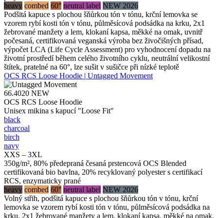
heavy
combed
60°
neutral label
NEW 2026
Podšitá kapuce s plochou šňůrkou tón v tónu, krční lemovka se
vzorem rybí kosti tón v tónu, půlměsícová podsádka na krku, 2x1
žebrované manžety a lem, klokaní kapsa, měkké na omak, uvnitř
počesaná, certifikovaná veganská výroba bez živočišných přísad,
výpočet LCA (Life Cycle Assessment) pro vyhodnocení dopadu na
životní prostředí během celého životního cyklu, neutrální velikostní
štítek, pratelné na 60°, lze sušit v sušičce při nízké teplotě
OCS RCS Loose Hoodie | Untagged Movement
66.4020
NEW
OCS RCS Loose Hoodie
Unisex mikina s kapucí "Loose Fit"
black
charcoal
birch
navy
XXS – 3XL
350g/m², 80% předepraná česaná prstencová OCS Blended
certifikovaná bio bavlna, 20% recyklovaný polyester s certifikací
RCS, enzymaticky prané
heavy
combed
60°
neutral label
NEW 2026
Volný střih, podšitá kapuce s plochou šňůrkou tón v tónu, krční
lemovka se vzorem rybí kosti tón v tónu, půlměsícová podsádka na
krku, 2x1 žebrované manžety a lem, klokaní kapsa, měkké na omak,