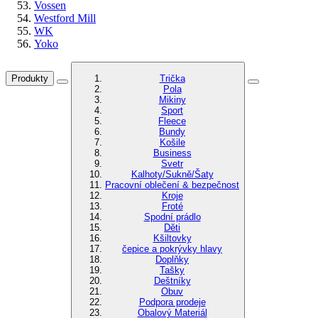
Vossen
Westford Mill
WK
Yoko
Produkty
Trička
Pola
Mikiny
Sport
Fleece
Bundy
Košile
Business
Svetr
Kalhoty/Sukně/Šaty
Pracovní oblečení & bezpečnost
Kroje
Froté
Spodní prádlo
Děti
Kšiltovky
čepice a pokrývky hlavy
Doplňky
Tašky
Deštníky
Obuv
Podpora prodeje
Obalový Materiál