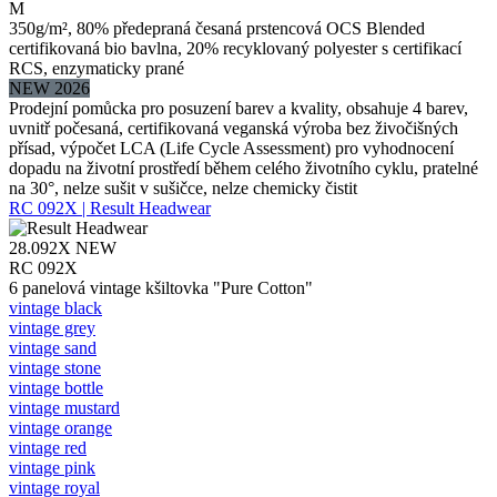
M
350g/m², 80% předepraná česaná prstencová OCS Blended
certifikovaná bio bavlna, 20% recyklovaný polyester s certifikací
RCS, enzymaticky prané
NEW 2026
Prodejní pomůcka pro posuzení barev a kvality, obsahuje 4 barev,
uvnitř počesaná, certifikovaná veganská výroba bez živočišných
přísad, výpočet LCA (Life Cycle Assessment) pro vyhodnocení
dopadu na životní prostředí během celého životního cyklu, pratelné
na 30°, nelze sušit v sušičce, nelze chemicky čistit
RC 092X | Result Headwear
28.092X
NEW
RC 092X
6 panelová vintage kšiltovka "Pure Cotton"
vintage black
vintage grey
vintage sand
vintage stone
vintage bottle
vintage mustard
vintage orange
vintage red
vintage pink
vintage royal