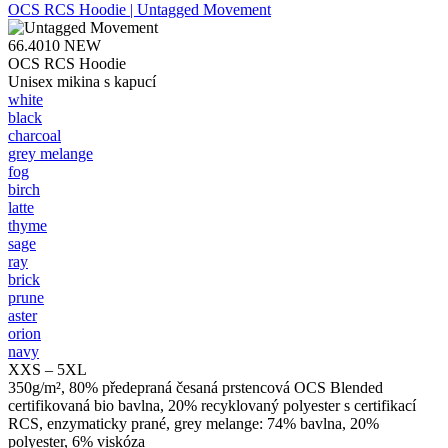
OCS RCS Hoodie | Untagged Movement
66.4010
NEW
OCS RCS Hoodie
Unisex mikina s kapucí
white
black
charcoal
grey melange
fog
birch
latte
thyme
sage
ray
brick
prune
aster
orion
navy
XXS – 5XL
350g/m², 80% předepraná česaná prstencová OCS Blended
certifikovaná bio bavlna, 20% recyklovaný polyester s certifikací
RCS, enzymaticky prané, grey melange: 74% bavlna, 20%
polyester, 6% viskóza