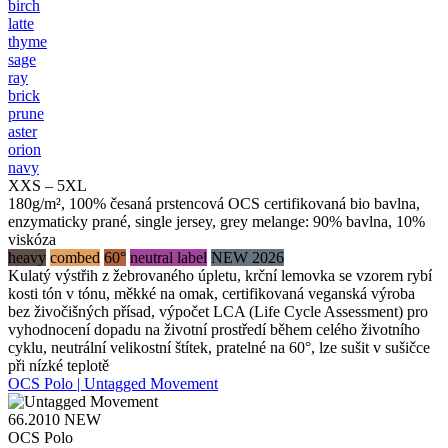
birch
latte
thyme
sage
ray
brick
prune
aster
orion
navy
XXS – 5XL
180g/m², 100% česaná prstencová OCS certifikovaná bio bavlna,
enzymaticky prané, single jersey, grey melange: 90% bavlna, 10%
viskóza
heavy
combed
60°
neutral label
NEW 2026
Kulatý výstřih z žebrovaného úpletu, krční lemovka se vzorem rybí
kosti tón v tónu, měkké na omak, certifikovaná veganská výroba
bez živočišných přísad, výpočet LCA (Life Cycle Assessment) pro
vyhodnocení dopadu na životní prostředí během celého životního
cyklu, neutrální velikostní štítek, pratelné na 60°, lze sušit v sušičce
při nízké teplotě
OCS Polo | Untagged Movement
66.2010
NEW
OCS Polo