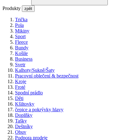
Produkty
zpět
Trička
Pola
Mikiny
Sport
Fleece
Bundy
Košile
Business
Svetr
Kalhoty/Sukně/Šaty
Pracovní oblečení & bezpečnost
Kroje
Froté
Spodní prádlo
Děti
Kšiltovky
čepice a pokrývky hlavy
Doplňky
Tašky
Deštníky
Obuv
Podpora prodeje