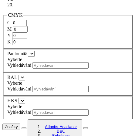
CMYK
C
M
Y
K
Pantonu®
Vyberte
Vyhledávání
RAL
Vyberte
Vyhledávání
HKS
Vyberte
Vyhledávání
Značky
Atlantis Headwear
B&C
Babybugz