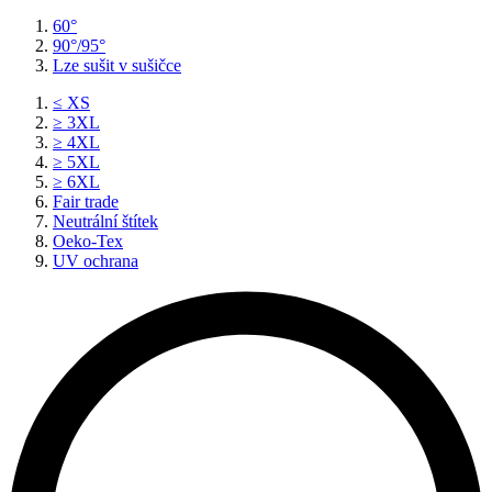
60°
90°/95°
Lze sušit v sušičce
≤ XS
≥ 3XL
≥ 4XL
≥ 5XL
≥ 6XL
Fair trade
Neutrální štítek
Oeko-Tex
UV ochrana