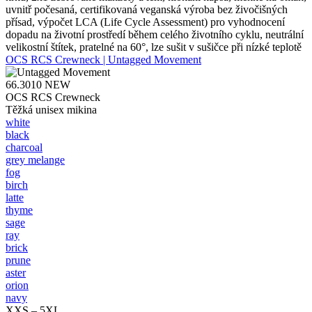
uvnitř počesaná, certifikovaná veganská výroba bez živočišných
přísad, výpočet LCA (Life Cycle Assessment) pro vyhodnocení
dopadu na životní prostředí během celého životního cyklu, neutrální
velikostní štítek, pratelné na 60°, lze sušit v sušičce při nízké teplotě
OCS RCS Crewneck | Untagged Movement
66.3010
NEW
OCS RCS Crewneck
Těžká unisex mikina
white
black
charcoal
grey melange
fog
birch
latte
thyme
sage
ray
brick
prune
aster
orion
navy
XXS – 5XL