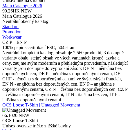
Unisex mikina s kapucí
Main Catalogue 2026
90.26HK
NEW
Main Catalogue 2026
Neutrální obecný katalog
Standard
Promotion
Workwear
CZ P – EN P
100% papír s certifikací FSC, 504 stran
Neutrální kompletní katalog, obsahuje 2.560 produktů, 3 dostupné
varianty obalu, stejný obsah ve všech variantách kromě jazyka a
ceny, zaujme svým moderním a přehledným provedením, následující
varianty jsou dostupné do vyprodání zásob: DE N – němčina bez
doporučených cen, DE P – němčina s doporučenými cenam, DE
CHF - němčina s doporučenými cenami ve švýcarských francích,
EN N - angličtina bez doporučených cen, EN P – angličtina s
doporučenými cenami, CZ N – čeština bez doporučených cen, CZ P
– čeština s doporučenými cenami, IT N - italština bez cen, IT P -
italština s doporučenými cenami
OCS Loose T-Shirt | Untagged Movement
66.1020
NEW
OCS Loose T-Shirt
Unisex oversize tričko z těžké bavlny