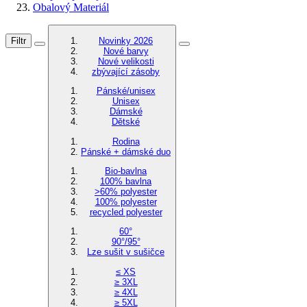
Obalový Materiál
Filtr
Novinky 2026
Nové barvy
Nové velikosti
zbývající zásoby
Pánské/unisex
Unisex
Dámské
Dětské
Rodina
Pánské + dámské duo
Bio-bavlna
100% bavlna
>60% polyester
100% polyester
recycled polyester
60°
90°/95°
Lze sušit v sušičce
≤ XS
≥ 3XL
≥ 4XL
≥ 5XL