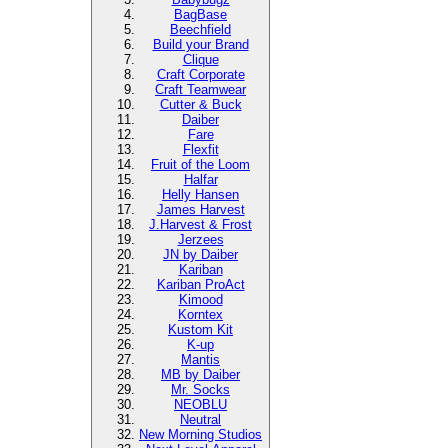
BagBase
Beechfield
Build your Brand
Clique
Craft Corporate
Craft Teamwear
Cutter & Buck
Daiber
Fare
Flexfit
Fruit of the Loom
Halfar
Helly Hansen
James Harvest
J.Harvest & Frost
Jerzees
JN by Daiber
Kariban
Kariban ProAct
Kimood
Korntex
Kustom Kit
K-up
Mantis
MB by Daiber
Mr. Socks
NEOBLU
Neutral
New Morning Studios