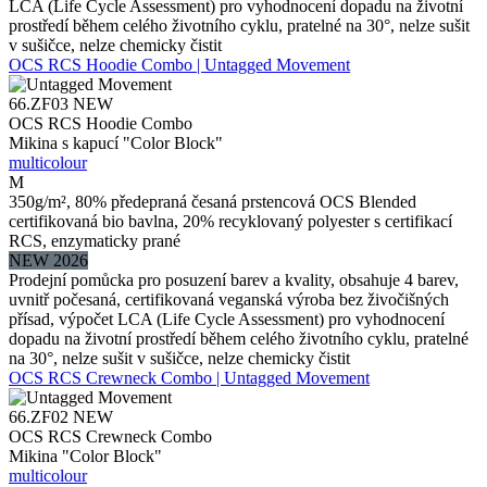
LCA (Life Cycle Assessment) pro vyhodnocení dopadu na životní
prostředí během celého životního cyklu, pratelné na 30°, nelze sušit
v sušičce, nelze chemicky čistit
OCS RCS Hoodie Combo | Untagged Movement
66.ZF03
NEW
OCS RCS Hoodie Combo
Mikina s kapucí "Color Block"
multicolour
M
350g/m², 80% předepraná česaná prstencová OCS Blended
certifikovaná bio bavlna, 20% recyklovaný polyester s certifikací
RCS, enzymaticky prané
NEW 2026
Prodejní pomůcka pro posuzení barev a kvality, obsahuje 4 barev,
uvnitř počesaná, certifikovaná veganská výroba bez živočišných
přísad, výpočet LCA (Life Cycle Assessment) pro vyhodnocení
dopadu na životní prostředí během celého životního cyklu, pratelné
na 30°, nelze sušit v sušičce, nelze chemicky čistit
OCS RCS Crewneck Combo | Untagged Movement
66.ZF02
NEW
OCS RCS Crewneck Combo
Mikina "Color Block"
multicolour