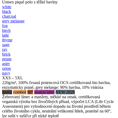
Unisex piqué polo z těžké bavlny
white
black
charcoal
grey melange
fog
birch
latte
thyme
sage
ray
brick
prune
aster
orion
navy
XXS – 5XL
220g/m², 100% česaná prstencová OCS certifikovaná bio bavlna,
enzymaticky prané, grey melange: 90% bavlna, 10% viskóza
heavy
combed
60°
neutral label
NEW 2026
Žebrovaný límec a manžety, měkké na omak, certifikovaná
veganská výroba bez živočišných přísad, výpočet LCA (Life Cycle
Assessment) pro vyhodnocení dopadu na životní prostředí během
celého životního cyklu, neutrální velikostní štítek, pratelné na 60°,
lze sušit v sušičce při nízké teplotě