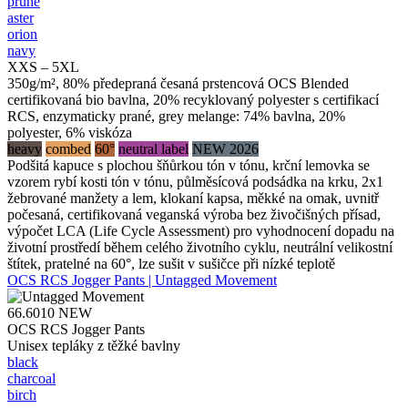
prune
aster
orion
navy
XXS – 5XL
350g/m², 80% předepraná česaná prstencová OCS Blended
certifikovaná bio bavlna, 20% recyklovaný polyester s certifikací
RCS, enzymaticky prané, grey melange: 74% bavlna, 20%
polyester, 6% viskóza
heavy
combed
60°
neutral label
NEW 2026
Podšitá kapuce s plochou šňůrkou tón v tónu, krční lemovka se
vzorem rybí kosti tón v tónu, půlměsícová podsádka na krku, 2x1
žebrované manžety a lem, klokaní kapsa, měkké na omak, uvnitř
počesaná, certifikovaná veganská výroba bez živočišných přísad,
výpočet LCA (Life Cycle Assessment) pro vyhodnocení dopadu na
životní prostředí během celého životního cyklu, neutrální velikostní
štítek, pratelné na 60°, lze sušit v sušičce při nízké teplotě
OCS RCS Jogger Pants | Untagged Movement
66.6010
NEW
OCS RCS Jogger Pants
Unisex tepláky z těžké bavlny
black
charcoal
birch