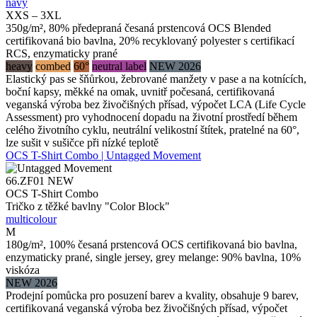
navy
XXS – 3XL
350g/m², 80% předepraná česaná prstencová OCS Blended
certifikovaná bio bavlna, 20% recyklovaný polyester s certifikací
RCS, enzymaticky prané
heavy
combed
60°
neutral label
NEW 2026
Elastický pas se šňůrkou, žebrované manžety v pase a na kotnících,
boční kapsy, měkké na omak, uvnitř počesaná, certifikovaná
veganská výroba bez živočišných přísad, výpočet LCA (Life Cycle
Assessment) pro vyhodnocení dopadu na životní prostředí během
celého životního cyklu, neutrální velikostní štítek, pratelné na 60°,
lze sušit v sušičce při nízké teplotě
OCS T-Shirt Combo | Untagged Movement
66.ZF01
NEW
OCS T-Shirt Combo
Tričko z těžké bavlny "Color Block"
multicolour
M
180g/m², 100% česaná prstencová OCS certifikovaná bio bavlna,
enzymaticky prané, single jersey, grey melange: 90% bavlna, 10%
viskóza
NEW 2026
Prodejní pomůcka pro posuzení barev a kvality, obsahuje 9 barev,
certifikovaná veganská výroba bez živočišných přísad, výpočet