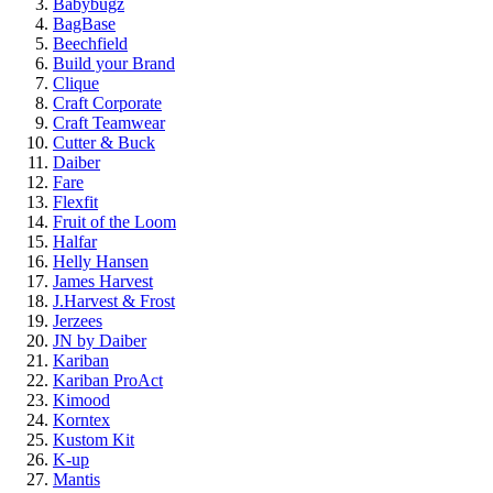
Babybugz
BagBase
Beechfield
Build your Brand
Clique
Craft Corporate
Craft Teamwear
Cutter & Buck
Daiber
Fare
Flexfit
Fruit of the Loom
Halfar
Helly Hansen
James Harvest
J.Harvest & Frost
Jerzees
JN by Daiber
Kariban
Kariban ProAct
Kimood
Korntex
Kustom Kit
K-up
Mantis