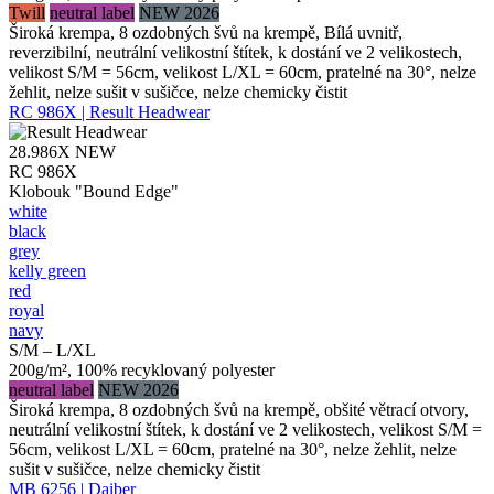
Twill
neutral label
NEW 2026
Široká krempa, 8 ozdobných švů na krempě, Bílá uvnitř,
reverzibilní, neutrální velikostní štítek, k dostání ve 2 velikostech,
velikost S/M = 56cm, velikost L/XL = 60cm, pratelné na 30°, nelze
žehlit, nelze sušit v sušičce, nelze chemicky čistit
RC 986X | Result Headwear
28.986X
NEW
RC 986X
Klobouk "Bound Edge"
white
black
grey
kelly green
red
royal
navy
S/M – L/XL
200g/m², 100% recyklovaný polyester
neutral label
NEW 2026
Široká krempa, 8 ozdobných švů na krempě, obšité větrací otvory,
neutrální velikostní štítek, k dostání ve 2 velikostech, velikost S/M =
56cm, velikost L/XL = 60cm, pratelné na 30°, nelze žehlit, nelze
sušit v sušičce, nelze chemicky čistit
MB 6256 | Daiber