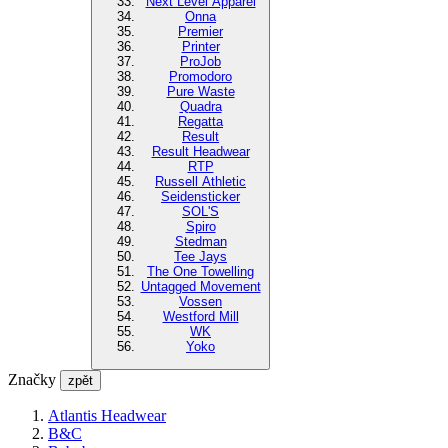
Next Level Apparel
Onna
Premier
Printer
ProJob
Promodoro
Pure Waste
Quadra
Regatta
Result
Result Headwear
RTP
Russell Athletic
Seidensticker
SOL'S
Spiro
Stedman
Tee Jays
The One Towelling
Untagged Movement
Vossen
Westford Mill
WK
Yoko
Značky
zpět
Atlantis Headwear
B&C