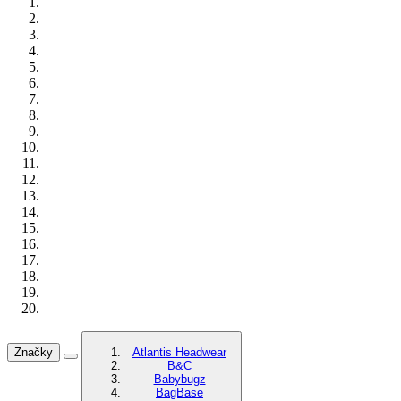
Značky
Atlantis Headwear
B&C
Babybugz
BagBase