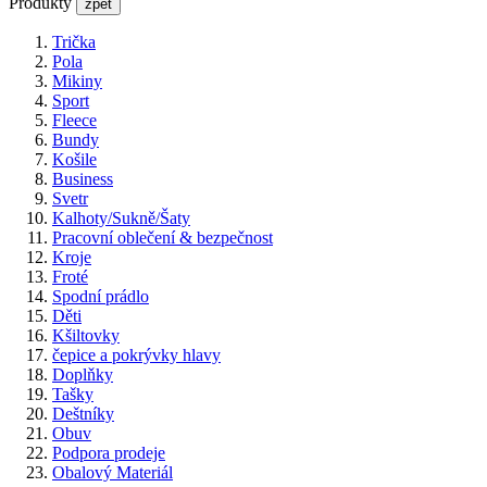
Produkty
zpět
Trička
Pola
Mikiny
Sport
Fleece
Bundy
Košile
Business
Svetr
Kalhoty/Sukně/Šaty
Pracovní oblečení & bezpečnost
Kroje
Froté
Spodní prádlo
Děti
Kšiltovky
čepice a pokrývky hlavy
Doplňky
Tašky
Deštníky
Obuv
Podpora prodeje
Obalový Materiál