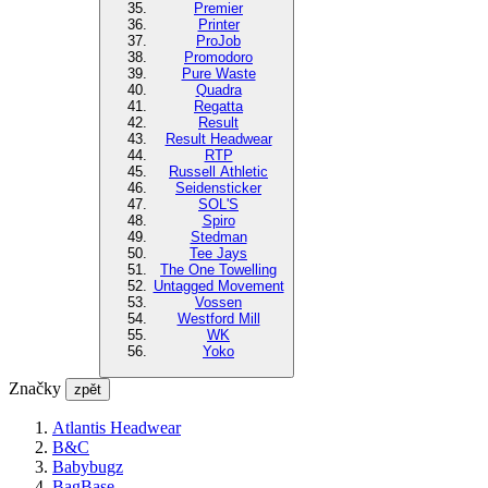
Premier
Printer
ProJob
Promodoro
Pure Waste
Quadra
Regatta
Result
Result Headwear
RTP
Russell Athletic
Seidensticker
SOL'S
Spiro
Stedman
Tee Jays
The One Towelling
Untagged Movement
Vossen
Westford Mill
WK
Yoko
Značky
zpět
Atlantis Headwear
B&C
Babybugz
BagBase