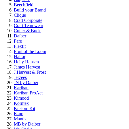
Beechfield
Build your Brand
Clique
Craft Corporate
Craft Teamwear
Cutter & Buck
Daiber
Fare
Flexfit
Fruit of the Loom
Halfar
Helly Hansen
James Harvest
J.Harvest & Frost
Jerzees
JN by Daiber
Kariban
Kariban ProAct
Kimood
Korntex
Kustom Kit
K-up
Mantis
MB by Daiber