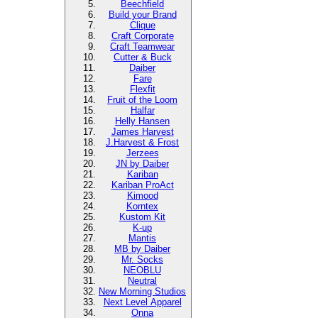
Beechfield
Build your Brand
Clique
Craft Corporate
Craft Teamwear
Cutter & Buck
Daiber
Fare
Flexfit
Fruit of the Loom
Halfar
Helly Hansen
James Harvest
J.Harvest & Frost
Jerzees
JN by Daiber
Kariban
Kariban ProAct
Kimood
Korntex
Kustom Kit
K-up
Mantis
MB by Daiber
Mr. Socks
NEOBLU
Neutral
New Morning Studios
Next Level Apparel
Onna