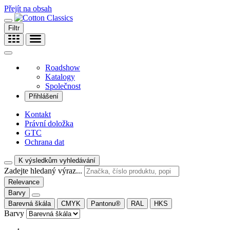
Přejít na obsah
Filtr
Roadshow
Katalogy
Společnost
Přihlášení
Kontakt
Právní doložka
GTC
Ochrana dat
K výsledkům vyhledávání
Zadejte hledaný výraz...
Relevance
Barvy
Barevná škála
CMYK
Pantonu®
RAL
HKS
Barvy