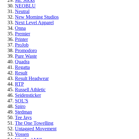
Mr. Socks
NEOBLU
Neutral
New Morning Studios
Next Level Apparel
Onna
Premier
Printer
ProJob
Promodoro
Pure Waste
Quadra
Regatta
Result
Result Headwear
RTP
Russell Athletic
Seidensticker
SOL'S
Spiro
Stedman
Tee Jays
The One Towelling
Untagged Movement
Vossen