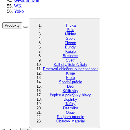
Westford Mill
WK
Yoko
Produkty
Trička
Pola
Mikiny
Sport
Fleece
Bundy
Košile
Business
Svetr
Kalhoty/Sukně/Šaty
Pracovní oblečení & bezpečnost
Kroje
Froté
Spodní prádlo
Děti
Kšiltovky
čepice a pokrývky hlavy
Doplňky
Tašky
Deštníky
Obuv
Podpora prodeje
Obalový Materiál