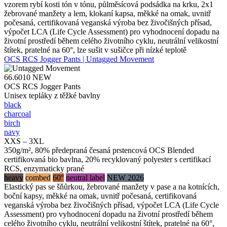
vzorem rybí kosti tón v tónu, půlměsícová podsádka na krku, 2x1
žebrované manžety a lem, klokaní kapsa, měkké na omak, uvnitř
počesaná, certifikovaná veganská výroba bez živočišných přísad,
výpočet LCA (Life Cycle Assessment) pro vyhodnocení dopadu na
životní prostředí během celého životního cyklu, neutrální velikostní
štítek, pratelné na 60°, lze sušit v sušičce při nízké teplotě
OCS RCS Jogger Pants | Untagged Movement
66.6010
NEW
OCS RCS Jogger Pants
Unisex tepláky z těžké bavlny
black
charcoal
birch
navy
XXS – 3XL
350g/m², 80% předepraná česaná prstencová OCS Blended
certifikovaná bio bavlna, 20% recyklovaný polyester s certifikací
RCS, enzymaticky prané
heavy
combed
60°
neutral label
NEW 2026
Elastický pas se šňůrkou, žebrované manžety v pase a na kotnících,
boční kapsy, měkké na omak, uvnitř počesaná, certifikovaná
veganská výroba bez živočišných přísad, výpočet LCA (Life Cycle
Assessment) pro vyhodnocení dopadu na životní prostředí během
celého životního cyklu, neutrální velikostní štítek, pratelné na 60°,