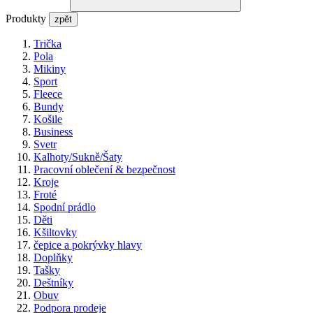
Produkty
zpět
Trička
Pola
Mikiny
Sport
Fleece
Bundy
Košile
Business
Svetr
Kalhoty/Sukně/Šaty
Pracovní oblečení & bezpečnost
Kroje
Froté
Spodní prádlo
Děti
Kšiltovky
čepice a pokrývky hlavy
Doplňky
Tašky
Deštníky
Obuv
Podpora prodeje