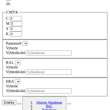
CMYK
C
M
Y
K
Pantonu®
Vyberte
Vyhledávání
RAL
Vyberte
Vyhledávání
HKS
Vyberte
Vyhledávání
Značky
Atlantis Headwear
B&C
Babybugz