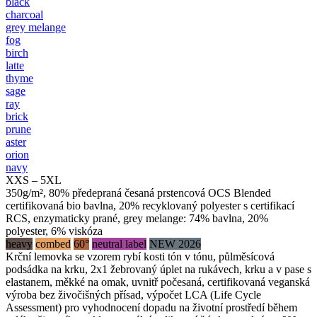
black
charcoal
grey melange
fog
birch
latte
thyme
sage
ray
brick
prune
aster
orion
navy
XXS – 5XL
350g/m², 80% předepraná česaná prstencová OCS Blended
certifikovaná bio bavlna, 20% recyklovaný polyester s certifikací
RCS, enzymaticky prané, grey melange: 74% bavlna, 20%
polyester, 6% viskóza
heavy
combed
60°
neutral label
NEW 2026
Krční lemovka se vzorem rybí kosti tón v tónu, půlměsícová
podsádka na krku, 2x1 žebrovaný úplet na rukávech, krku a v pase s
elastanem, měkké na omak, uvnitř počesaná, certifikovaná veganská
výroba bez živočišných přísad, výpočet LCA (Life Cycle
Assessment) pro vyhodnocení dopadu na životní prostředí během