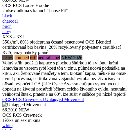
66.4020
NEW
OCS RCS Loose Hoodie
Unisex mikina s kapucí "Loose Fit"
black
charcoal
birch
navy
XXS – 3XL
350g/m², 80% předepraná česaná prstencová OCS Blended
certifikovaná bio bavlna, 20% recyklovaný polyester s certifikací
RCS, enzymaticky prané
heavy
combed
60°
neutral label
NEW 2026
Volný střih, podšitá kapuce s plochou šňůrkou tón v tónu, krční
lemovka se vzorem rybí kosti tón v tónu, půlměsícová podsádka na
krku, 2x1 žebrované manžety a lem, klokaní kapsa, měkké na omak,
uvnitř počesaná, certifikovaná veganská výroba bez živočišných
přísad, výpočet LCA (Life Cycle Assessment) pro vyhodnocení
dopadu na životní prostředí během celého životního cyklu, neutrální
velikostní štítek, pratelné na 60°, lze sušit v sušičce při nízké teplotě
OCS RCS Crewneck | Untagged Movement
66.3010
NEW
OCS RCS Crewneck
Těžká unisex mikina
white