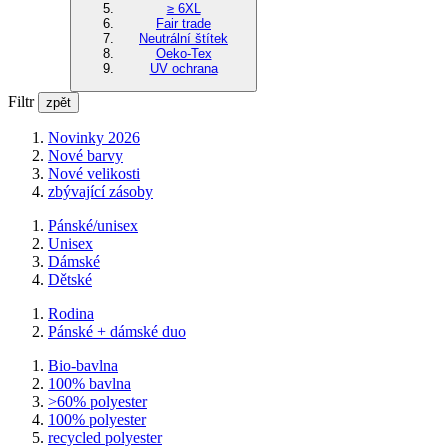
≥ 6XL
Fair trade
Neutrální štítek
Oeko-Tex
UV ochrana
Filtr
zpět
Novinky 2026
Nové barvy
Nové velikosti
zbývající zásoby
Pánské/unisex
Unisex
Dámské
Dětské
Rodina
Pánské + dámské duo
Bio-bavlna
100% bavlna
>60% polyester
100% polyester
recycled polyester