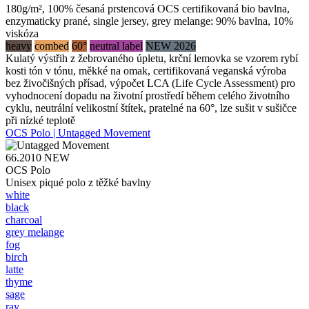
180g/m², 100% česaná prstencová OCS certifikovaná bio bavlna,
enzymaticky prané, single jersey, grey melange: 90% bavlna, 10%
viskóza
heavy
combed
60°
neutral label
NEW 2026
Kulatý výstřih z žebrovaného úpletu, krční lemovka se vzorem rybí
kosti tón v tónu, měkké na omak, certifikovaná veganská výroba
bez živočišných přísad, výpočet LCA (Life Cycle Assessment) pro
vyhodnocení dopadu na životní prostředí během celého životního
cyklu, neutrální velikostní štítek, pratelné na 60°, lze sušit v sušičce
při nízké teplotě
OCS Polo | Untagged Movement
66.2010
NEW
OCS Polo
Unisex piqué polo z těžké bavlny
white
black
charcoal
grey melange
fog
birch
latte
thyme
sage
ray