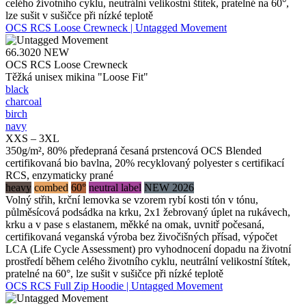
celého životního cyklu, neutrální velikostní štítek, pratelné na 60°,
lze sušit v sušičce při nízké teplotě
OCS RCS Loose Crewneck | Untagged Movement
66.3020
NEW
OCS RCS Loose Crewneck
Těžká unisex mikina "Loose Fit"
black
charcoal
birch
navy
XXS – 3XL
350g/m², 80% předepraná česaná prstencová OCS Blended
certifikovaná bio bavlna, 20% recyklovaný polyester s certifikací
RCS, enzymaticky prané
heavy
combed
60°
neutral label
NEW 2026
Volný střih, krční lemovka se vzorem rybí kosti tón v tónu,
půlměsícová podsádka na krku, 2x1 žebrovaný úplet na rukávech,
krku a v pase s elastanem, měkké na omak, uvnitř počesaná,
certifikovaná veganská výroba bez živočišných přísad, výpočet
LCA (Life Cycle Assessment) pro vyhodnocení dopadu na životní
prostředí během celého životního cyklu, neutrální velikostní štítek,
pratelné na 60°, lze sušit v sušičce při nízké teplotě
OCS RCS Full Zip Hoodie | Untagged Movement