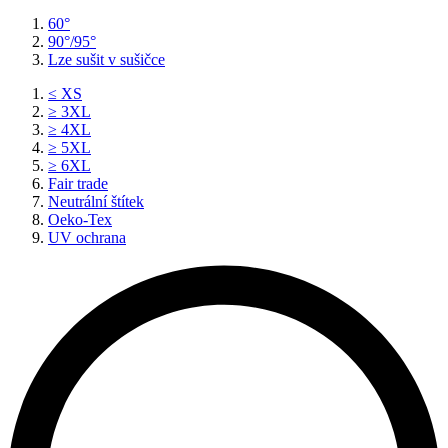
60°
90°/95°
Lze sušit v sušičce
≤ XS
≥ 3XL
≥ 4XL
≥ 5XL
≥ 6XL
Fair trade
Neutrální štítek
Oeko-Tex
UV ochrana