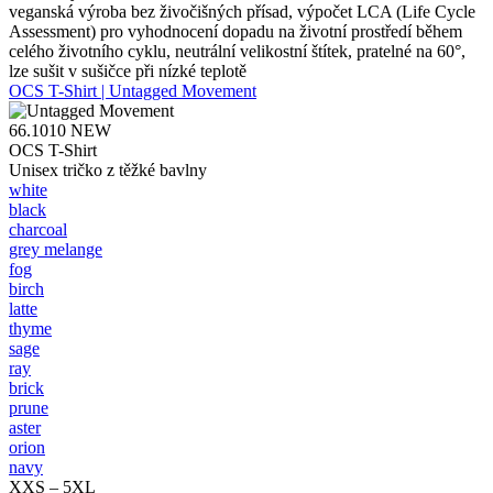
veganská výroba bez živočišných přísad, výpočet LCA (Life Cycle
Assessment) pro vyhodnocení dopadu na životní prostředí během
celého životního cyklu, neutrální velikostní štítek, pratelné na 60°,
lze sušit v sušičce při nízké teplotě
OCS T-Shirt | Untagged Movement
66.1010
NEW
OCS T-Shirt
Unisex tričko z těžké bavlny
white
black
charcoal
grey melange
fog
birch
latte
thyme
sage
ray
brick
prune
aster
orion
navy
XXS – 5XL