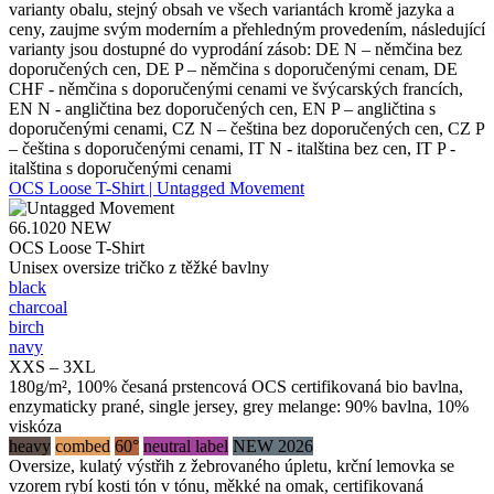
varianty obalu, stejný obsah ve všech variantách kromě jazyka a
ceny, zaujme svým moderním a přehledným provedením, následující
varianty jsou dostupné do vyprodání zásob: DE N – němčina bez
doporučených cen, DE P – němčina s doporučenými cenam, DE
CHF - němčina s doporučenými cenami ve švýcarských francích,
EN N - angličtina bez doporučených cen, EN P – angličtina s
doporučenými cenami, CZ N – čeština bez doporučených cen, CZ P
– čeština s doporučenými cenami, IT N - italština bez cen, IT P -
italština s doporučenými cenami
OCS Loose T-Shirt | Untagged Movement
66.1020
NEW
OCS Loose T-Shirt
Unisex oversize tričko z těžké bavlny
black
charcoal
birch
navy
XXS – 3XL
180g/m², 100% česaná prstencová OCS certifikovaná bio bavlna,
enzymaticky prané, single jersey, grey melange: 90% bavlna, 10%
viskóza
heavy
combed
60°
neutral label
NEW 2026
Oversize, kulatý výstřih z žebrovaného úpletu, krční lemovka se
vzorem rybí kosti tón v tónu, měkké na omak, certifikovaná