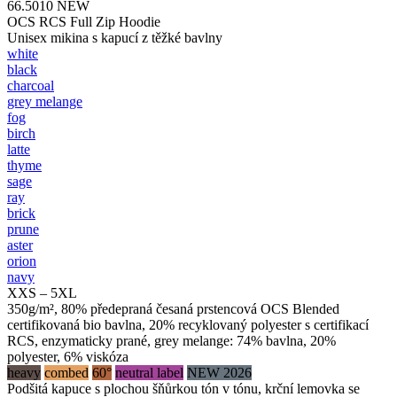
66.5010
NEW
OCS RCS Full Zip Hoodie
Unisex mikina s kapucí z těžké bavlny
white
black
charcoal
grey melange
fog
birch
latte
thyme
sage
ray
brick
prune
aster
orion
navy
XXS – 5XL
350g/m², 80% předepraná česaná prstencová OCS Blended
certifikovaná bio bavlna, 20% recyklovaný polyester s certifikací
RCS, enzymaticky prané, grey melange: 74% bavlna, 20%
polyester, 6% viskóza
heavy
combed
60°
neutral label
NEW 2026
Podšitá kapuce s plochou šňůrkou tón v tónu, krční lemovka se