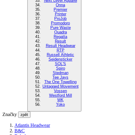
Next Level Apparel
Onna
Premier
Printer
ProJob
Promodoro
Pure Waste
Quadra
Regatta
Result
Result Headwear
RTP
Russell Athletic
Seidensticker
SOL'S
Spiro
Stedman
Tee Jays
The One Towelling
Untagged Movement
Vossen
Westford Mill
WK
Yoko
Značky
zpět
Atlantis Headwear
B&C