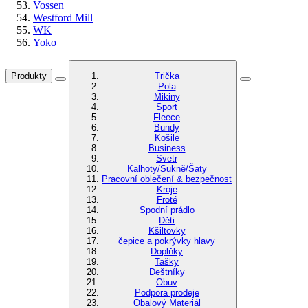
Vossen
Westford Mill
WK
Yoko
Produkty
Trička
Pola
Mikiny
Sport
Fleece
Bundy
Košile
Business
Svetr
Kalhoty/Sukně/Šaty
Pracovní oblečení & bezpečnost
Kroje
Froté
Spodní prádlo
Děti
Kšiltovky
čepice a pokrývky hlavy
Doplňky
Tašky
Deštníky
Obuv
Podpora prodeje
Obalový Materiál