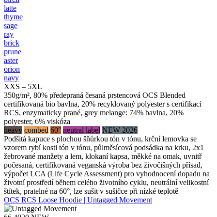
latte
thyme
sage
ray
brick
prune
aster
orion
navy
XXS – 5XL
350g/m², 80% předepraná česaná prstencová OCS Blended
certifikovaná bio bavlna, 20% recyklovaný polyester s certifikací
RCS, enzymaticky prané, grey melange: 74% bavlna, 20%
polyester, 6% viskóza
heavy
combed
60°
neutral label
NEW 2026
Podšitá kapuce s plochou šňůrkou tón v tónu, krční lemovka se
vzorem rybí kosti tón v tónu, půlměsícová podsádka na krku, 2x1
žebrované manžety a lem, klokaní kapsa, měkké na omak, uvnitř
počesaná, certifikovaná veganská výroba bez živočišných přísad,
výpočet LCA (Life Cycle Assessment) pro vyhodnocení dopadu na
životní prostředí během celého životního cyklu, neutrální velikostní
štítek, pratelné na 60°, lze sušit v sušičce při nízké teplotě
OCS RCS Loose Hoodie | Untagged Movement