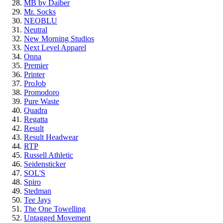
MB by Daiber
Mr. Socks
NEOBLU
Neutral
New Morning Studios
Next Level Apparel
Onna
Premier
Printer
ProJob
Promodoro
Pure Waste
Quadra
Regatta
Result
Result Headwear
RTP
Russell Athletic
Seidensticker
SOL'S
Spiro
Stedman
Tee Jays
The One Towelling
Untagged Movement