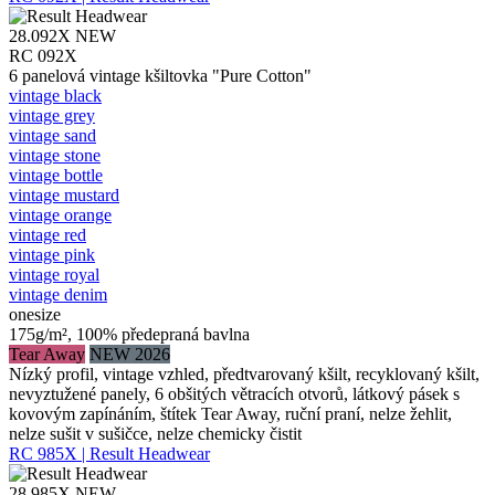
28.092X
NEW
RC 092X
6 panelová vintage kšiltovka "Pure Cotton"
vintage black
vintage grey
vintage sand
vintage stone
vintage bottle
vintage mustard
vintage orange
vintage red
vintage pink
vintage royal
vintage denim
onesize
175g/m², 100% předepraná bavlna
Tear Away
NEW 2026
Nízký profil, vintage vzhled, předtvarovaný kšilt, recyklovaný kšilt,
nevyztužené panely, 6 obšitých větracích otvorů, látkový pásek s
kovovým zapínáním, štítek Tear Away, ruční praní, nelze žehlit,
nelze sušit v sušičce, nelze chemicky čistit
RC 985X | Result Headwear
28.985X
NEW