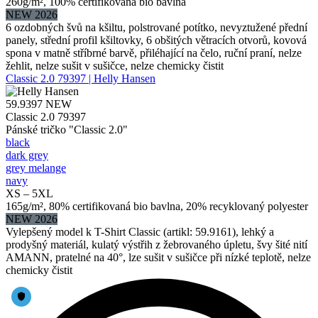
260g/m², 100% certifikovaná bio bavlna
NEW 2026
6 ozdobných švů na kšiltu, polstrované potítko, nevyztužené přední
panely, střední profil kšiltovky, 6 obšitých větracích otvorů, kovová
spona v matně stříbrné barvě, přiléhající na čelo, ruční praní, nelze
žehlit, nelze sušit v sušičce, nelze chemicky čistit
Classic 2.0 79397 | Helly Hansen
59.9397
NEW
Classic 2.0 79397
Pánské tričko "Classic 2.0"
black
dark grey
grey melange
navy
XS – 5XL
165g/m², 80% certifikovaná bio bavlna, 20% recyklovaný polyester
NEW 2026
Vylepšený model k T-Shirt Classic (artikl: 59.9161), lehký a
prodyšný materiál, kulatý výstřih z žebrovaného úpletu, švy šité nití
AMANN, pratelné na 40°, lze sušit v sušičce při nízké teplotě, nelze
chemicky čistit