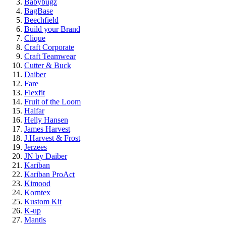
Babybugz
BagBase
Beechfield
Build your Brand
Clique
Craft Corporate
Craft Teamwear
Cutter & Buck
Daiber
Fare
Flexfit
Fruit of the Loom
Halfar
Helly Hansen
James Harvest
J.Harvest & Frost
Jerzees
JN by Daiber
Kariban
Kariban ProAct
Kimood
Korntex
Kustom Kit
K-up
Mantis