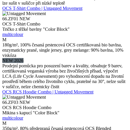
lze sušit v sušičce při nízké teplotě
OCS T-Shirt Combo | Untagged Movement
66.ZF01
NEW
OCS T-Shirt Combo
Tričko z těžké bavlny "Color Block"
multicolour
M
180g/m², 100% česaná prstencová OCS certifikovaná bio bavlna,
enzymaticky prané, single jersey, grey melange: 90% bavlna, 10%
viskóza
NEW 2026
Prodejní pomůcka pro posuzení barev a kvality, obsahuje 9 barev,
certifikovaná veganská výroba bez živočišných přísad, výpočet
LCA (Life Cycle Assessment) pro vyhodnocení dopadu na životní
prostředí během celého životního cyklu, pratelné na 30°, nelze sušit
v sušičce, nelze chemicky čistit
OCS RCS Hoodie Combo | Untagged Movement
66.ZF03
NEW
OCS RCS Hoodie Combo
Mikina s kapucí "Color Block"
multicolour
M
350g/m², 80% předepraná česaná prstencová OCS Blended