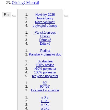
Obalový Materiál
Filtr
Novinky 2026
Nové barvy
Nové velikosti
zbývající zásoby
Pánské/unisex
Unisex
Dámské
Dětské
Rodina
Pánské + dámské duo
Bio-bavlna
100% bavlna
>60% polyester
100% polyester
recycled polyester
60°
90°/95°
Lze sušit v sušičce
≤ XS
≥ 3XL
≥ 4XL
≥ 5XL