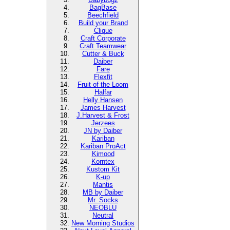
BagBase
Beechfield
Build your Brand
Clique
Craft Corporate
Craft Teamwear
Cutter & Buck
Daiber
Fare
Flexfit
Fruit of the Loom
Halfar
Helly Hansen
James Harvest
J.Harvest & Frost
Jerzees
JN by Daiber
Kariban
Kariban ProAct
Kimood
Korntex
Kustom Kit
K-up
Mantis
MB by Daiber
Mr. Socks
NEOBLU
Neutral
New Morning Studios