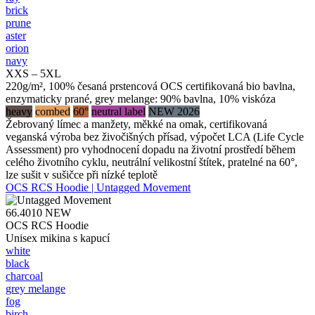
brick
prune
aster
orion
navy
XXS – 5XL
220g/m², 100% česaná prstencová OCS certifikovaná bio bavlna,
enzymaticky prané, grey melange: 90% bavlna, 10% viskóza
heavy
combed
60°
neutral label
NEW 2026
Žebrovaný límec a manžety, měkké na omak, certifikovaná
veganská výroba bez živočišných přísad, výpočet LCA (Life Cycle
Assessment) pro vyhodnocení dopadu na životní prostředí během
celého životního cyklu, neutrální velikostní štítek, pratelné na 60°,
lze sušit v sušičce při nízké teplotě
OCS RCS Hoodie | Untagged Movement
66.4010
NEW
OCS RCS Hoodie
Unisex mikina s kapucí
white
black
charcoal
grey melange
fog
birch