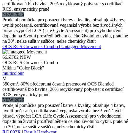
certifikovaná bio bavlna, 20% recyklovaný polyester s certifikací
RCS, enzymaticky prané
NEW 2026
Prodejní pomůcka pro posuzení barev a kvality, obsahuje 4 barev,
uvnitř počesaná, certifikovaná veganská výroba bez živočišných
přísad, výpočet LCA (Life Cycle Assessment) pro vyhodnocení
dopadu na životní prostředí během celého životního cyklu, pratelné
na 30°, nelze sušit v sušičce, nelze chemicky čistit
OCS RCS Crewneck Combo | Untagged Movement
66.ZF02
NEW
OCS RCS Crewneck Combo
Mikina "Color Block"
multicolour
M
350g/m², 80% předepraná česaná prstencová OCS Blended
certifikovaná bio bavlna, 20% recyklovaný polyester s certifikací
RCS, enzymaticky prané
NEW 2026
Prodejní pomůcka pro posuzení barev a kvality, obsahuje 4 barev,
uvnitř počesaná, certifikovaná veganská výroba bez živočišných
přísad, výpočet LCA (Life Cycle Assessment) pro vyhodnocení
dopadu na životní prostředí během celého životního cyklu, pratelné
na 30°, nelze sušit v sušičce, nelze chemicky čistit
RC 092X | Result Headwear