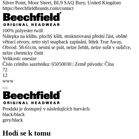
Silver Point, Moor Street, BL9 SAQ Bury, United Kingdom
https://beechfieldbrands.com/contact
100%
polyester
twill
Nálepka na kšiltu, plochý kšilt, strukturovaná přední část, obšité
větrací otvory, retro styl snapback zapínání, štítek Tear Away,
Obvod: 58-61cm, nesmí se prát, nelze žehlit, nelze sušit v sušičce,
nelze chemicky čistit
Velikosti:
onesize
Číslo celního sazebníku:
65050030
|
Země původu:
Čína
72
12
www
Produkt je dostupný v následujících barvách:
black/​black
grey/​black
Hodí se k tomu