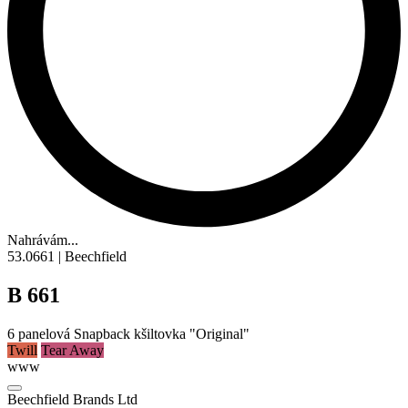
Nahrávám...
53.0661 | Beechfield
B 661
6 panelová Snapback kšiltovka "Original"
Twill
Tear Away
www
Beechfield Brands Ltd