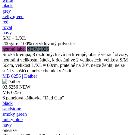
white
black
grey
kelly green
red
royal
navy
S/M – L/XL
200g/m², 100% recyklovaný polyester
neutral label
NEW 2026
Široká krempa, 8 ozdobných švů na krempě, obšité větrací otvory,
neutrální velikostní štítek, k dostání ve 2 velikostech, velikost S/M =
56cm, velikost L/XL = 60cm, pratelné na 30°, nelze žehlit, nelze
sušit v sušičce, nelze chemicky čistit
MB 6256 | Daiber
03.6256
NEW
MB 6256
6 panelová kšiltovka "Dad Cap"
black
sandstone
smoky green
milky blue
navy
onesize