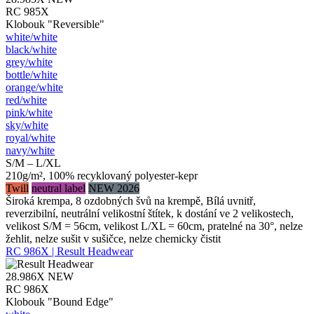
RC 985X
Klobouk "Reversible"
white/​white
black/​white
grey/​white
bottle/​white
orange/​white
red/​white
pink/​white
sky/​white
royal/​white
navy/​white
S/M – L/XL
210g/m², 100% recyklovaný polyester-kepr
Twill
neutral label
NEW 2026
Široká krempa, 8 ozdobných švů na krempě, Bílá uvnitř,
reverzibilní, neutrální velikostní štítek, k dostání ve 2 velikostech,
velikost S/M = 56cm, velikost L/XL = 60cm, pratelné na 30°, nelze
žehlit, nelze sušit v sušičce, nelze chemicky čistit
RC 986X | Result Headwear
28.986X
NEW
RC 986X
Klobouk "Bound Edge"