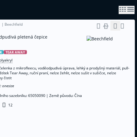
 | Beechfield
453
dpudivá pletená čepice
R
TEAR AWAY
olyakryl
elenka z mikrofleecu, voděodpudivá úprava, lehký a prodyšný materiál, pull-
 štítek Tear Away, ruční praní, nelze žehlit, nelze sušit v sušičce, nelze
 čistit
i:
onesize
elního sazebníku:
65050090
|
Země původu:
Čína
12