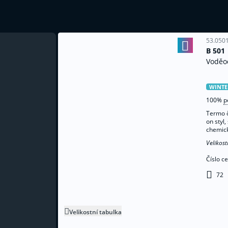
53.0501
B 501
Voděo
WINTE
26
100%
p
talog
Termo č
on styl,
chemicky
Velikost
Číslo c
72
ko z těžké bavlny
Velikostní tabulka