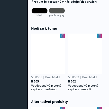
Produkt je dostupný v následujících barvách:
black
graphite grey
Hodí se k tomu
 bavlny
B 505
B 502
53.0505 | Beechfield
53.0502 | Beechfield
těžké bavlny
B 505
B 502
Voděodpudivá pletená
Vodoodpudivá pletená
čepice s manžetou
čepice s bambulí
Alternativní produkty
B 508R
B 444
B 